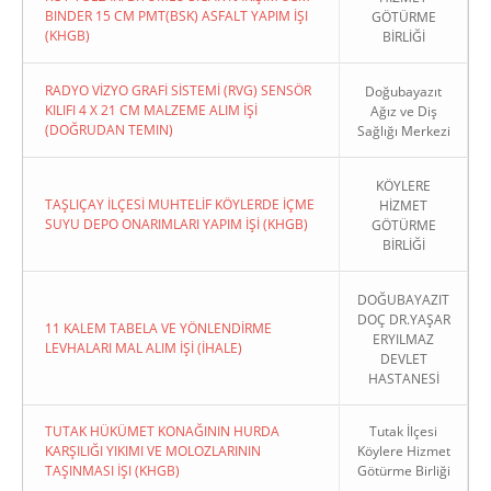
BINDER 15 CM PMT(BSK) ASFALT YAPIM İŞI
GÖTÜRME
(KHGB)
BİRLİĞİ
RADYO VİZYO GRAFİ SİSTEMİ (RVG) SENSÖR
Doğubayazıt
KILIFI 4 X 21 CM MALZEME ALIM İŞİ
Ağız ve Diş
(DOĞRUDAN TEMIN)
Sağlığı Merkezi
KÖYLERE
TAŞLIÇAY İLÇESİ MUHTELİF KÖYLERDE İÇME
HİZMET
SUYU DEPO ONARIMLARI YAPIM İŞİ (KHGB)
GÖTÜRME
BİRLİĞİ
DOĞUBAYAZIT
DOÇ DR.YAŞAR
11 KALEM TABELA VE YÖNLENDİRME
ERYILMAZ
LEVHALARI MAL ALIM İŞİ (İHALE)
DEVLET
HASTANESİ
TUTAK HÜKÜMET KONAĞININ HURDA
Tutak İlçesi
KARŞILIĞI YIKIMI VE MOLOZLARININ
Köylere Hizmet
TAŞINMASI İŞI (KHGB)
Götürme Birliği