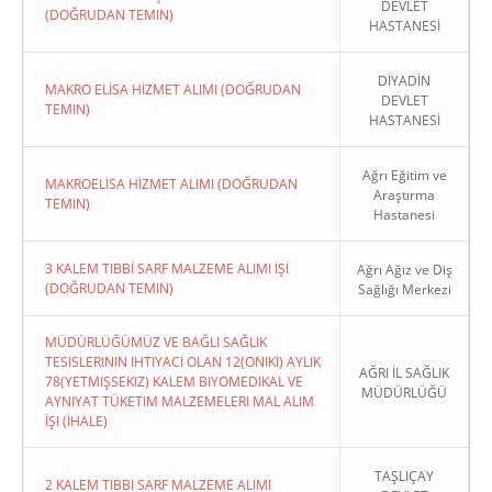
DEVLET
(DOĞRUDAN TEMIN)
HASTANESİ
DİYADİN
MAKRO ELİSA HİZMET ALIMI (DOĞRUDAN
DEVLET
TEMIN)
HASTANESİ
Ağrı Eğitim ve
MAKROELİSA HİZMET ALIMI (DOĞRUDAN
Araştırma
TEMIN)
Hastanesi
3 KALEM TIBBİ SARF MALZEME ALIMI İŞİ
Ağrı Ağız ve Diş
(DOĞRUDAN TEMIN)
Sağlığı Merkezi
MÜDÜRLÜĞÜMÜZ VE BAĞLI SAĞLIK
TESISLERININ IHTIYACI OLAN 12(ONIKI) AYLIK
AĞRI İL SAĞLIK
78(YETMIŞSEKIZ) KALEM BIYOMEDIKAL VE
MÜDÜRLÜĞÜ
AYNIYAT TÜKETIM MALZEMELERI MAL ALIM
İŞI (İHALE)
TAŞLIÇAY
2 KALEM TIBBI SARF MALZEME ALIMI