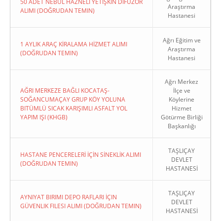
50 ADET NEBÜL HAZNELİ YETİŞKİN DİFÜZÖR
Araştırma
ALIMI (DOĞRUDAN TEMIN)
Hastanesi
Ağrı Eğitim ve
1 AYLIK ARAÇ KİRALAMA HİZMET ALIMI
Araştırma
(DOĞRUDAN TEMIN)
Hastanesi
Ağrı Merkez
AĞRI MERKEZE BAĞLI KOCATAŞ-
İlçe ve
SOĞANCUMAÇAY GRUP KÖY YOLUNA
Köylerine
BITÜMLÜ SICAK KARIŞIMLI ASFALT YOL
Hizmet
YAPIM IŞI (KHGB)
Götürme Birliği
Başkanlığı
TAŞLIÇAY
HASTANE PENCERELERİ İÇİN SİNEKLİK ALIMI
DEVLET
(DOĞRUDAN TEMIN)
HASTANESİ
TAŞLIÇAY
AYNIYAT BIRIMI DEPO RAFLARI İÇIN
DEVLET
GÜVENLIK FILESI ALIMI (DOĞRUDAN TEMIN)
HASTANESİ