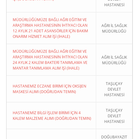
HASTANESİ
MÜDÜRLÜĞÜMÜZE BAĞLI AĞRI EĞİTİM VE
ARAŞTIRMA HASTANESİNİN İHTİYACI OLAN
AĞRI İL SAĞLIK
12 AYLIK 21 ADET ASANSÖRLER İÇİN BAKIM
MÜDÜRLÜĞÜ
ONARIM HİZMET ALIM İŞİ (İHALE)
MÜDÜRLÜĞÜMÜZE BAĞLI AĞRI EĞİTİM VE
ARAŞTIRMA HASTANESİNİN İHTİYACI OLAN
AĞRI İL SAĞLIK
24 AYLIK 2 KALEM BAKTERİ TANIMLAMA VE
MÜDÜRLÜĞÜ
MANTAR TANIMLAMA ALIM İŞİ (İHALE)
TAŞLIÇAY
HASTANEMİZ ECZANE BİRİMİ İÇİN OKSİJEN
DEVLET
MASKESİ ALIMI (DOĞRUDAN TEMIN)
HASTANESİ
TAŞLIÇAY
HASTANEMİZ BİLGİ İŞLEM BİRİMİ İÇİN 4
DEVLET
KALEM MALZEME ALIMI (DOĞRUDAN TEMIN)
HASTANESİ
DOĞUBAYAZIT