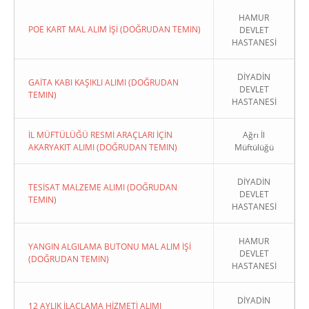
HAMUR
POE KART MAL ALIM İŞİ (DOĞRUDAN TEMIN)
DEVLET
HASTANESİ
DİYADİN
GAİTA KABI KAŞIKLI ALIMI (DOĞRUDAN
DEVLET
TEMIN)
HASTANESİ
İL MÜFTÜLÜĞÜ RESMİ ARAÇLARI İÇİN
Ağrı İl
AKARYAKIT ALIMI (DOĞRUDAN TEMIN)
Müftülüğü
DİYADİN
TESİSAT MALZEME ALIMI (DOĞRUDAN
DEVLET
TEMIN)
HASTANESİ
HAMUR
YANGIN ALGILAMA BUTONU MAL ALIM İŞİ
DEVLET
(DOĞRUDAN TEMIN)
HASTANESİ
DİYADİN
12 AYLIK İLAÇLAMA HİZMETİ ALIMI