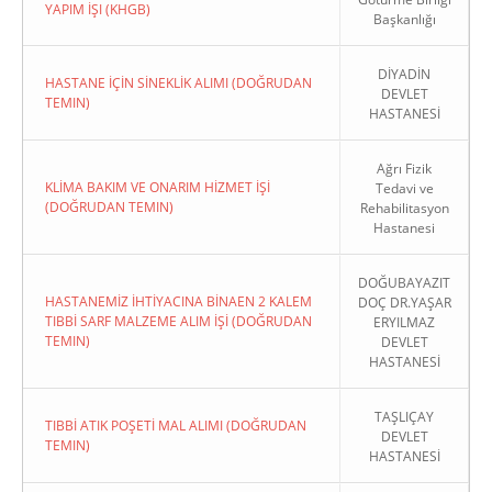
YAPIM İŞI (KHGB)
Başkanlığı
DİYADİN
HASTANE İÇİN SİNEKLİK ALIMI (DOĞRUDAN
DEVLET
TEMIN)
HASTANESİ
Ağrı Fizik
KLİMA BAKIM VE ONARIM HİZMET İŞİ
Tedavi ve
(DOĞRUDAN TEMIN)
Rehabilitasyon
Hastanesi
DOĞUBAYAZIT
HASTANEMİZ İHTİYACINA BİNAEN 2 KALEM
DOÇ DR.YAŞAR
TIBBİ SARF MALZEME ALIM İŞİ (DOĞRUDAN
ERYILMAZ
TEMIN)
DEVLET
HASTANESİ
TAŞLIÇAY
TIBBİ ATIK POŞETİ MAL ALIMI (DOĞRUDAN
DEVLET
TEMIN)
HASTANESİ