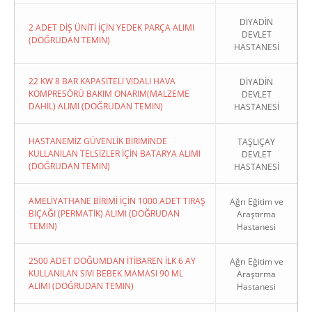
DİYADİN
2 ADET DİŞ ÜNİTİ İÇİN YEDEK PARÇA ALIMI
DEVLET
(DOĞRUDAN TEMIN)
HASTANESİ
22 KW 8 BAR KAPASİTELİ VİDALI HAVA
DİYADİN
KOMPRESÖRÜ BAKIM ONARIM(MALZEME
DEVLET
DAHİL) ALIMI (DOĞRUDAN TEMIN)
HASTANESİ
HASTANEMİZ GÜVENLİK BİRİMİNDE
TAŞLIÇAY
KULLANILAN TELSİZLER İÇİN BATARYA ALIMI
DEVLET
(DOĞRUDAN TEMIN)
HASTANESİ
AMELİYATHANE BİRİMİ İÇİN 1000 ADET TIRAŞ
Ağrı Eğitim ve
BIÇAĞI (PERMATİK) ALIMI (DOĞRUDAN
Araştırma
TEMIN)
Hastanesi
2500 ADET DOĞUMDAN İTİBAREN İLK 6 AY
Ağrı Eğitim ve
KULLANILAN SIVI BEBEK MAMASI 90 ML
Araştırma
ALIMI (DOĞRUDAN TEMIN)
Hastanesi