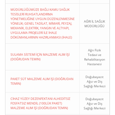
MÜDÜRLÜĞÜMÜZE BAĞLI KAMU SAĞLIK
TESİSLERİ RUHSATLANDIRMA
YÖNETMELİĞİNE UYGUN DÜZENLENMESİNE
AĞRI İL SAĞLIK
YÖNELİK; GENEL TADİLAT, MİMARİ, PEYZAJ,
MÜDÜRLÜĞÜ
MEKANİK, ELEKTRİK, YANGIN VE ALTYAPI,
UYGULAMA PROJELERİ İLE İHALE
DÖKÜMANLARININ HAZIRLANMASI (İHALE)
Ağrı Fizik
SULAMA SİSTEMİ İÇİN MALZEME ALIM İŞİ
Tedavi ve
(DOĞRUDAN TEMIN)
Rehabilitasyon
Hastanesi
Doğubayazıt
PAKET SÜT MALZEME ALIM İŞİ (DOĞRUDAN
Ağız ve Diş
TEMIN)
Sağlığı Merkezi
CİHAZ YÜZEY DEZENFEKTANI ALHEDİTSİZ
Doğubayazıt
FOSFATSIZ MENDİL (100LÜK PAKET)
Ağız ve Diş
MALZEME ALIM İŞİ (DOĞRUDAN TEMIN)
Sağlığı Merkezi