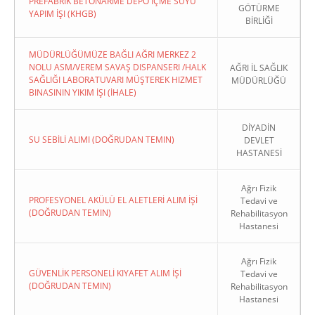
PREFABRIK BETONARME DEPO İÇME SUYU
GÖTÜRME
YAPIM İŞI (KHGB)
BİRLİĞİ
MÜDÜRLÜĞÜMÜZE BAĞLI AĞRI MERKEZ 2
NOLU ASM/VEREM SAVAŞ DISPANSERI /HALK
AĞRI İL SAĞLIK
SAĞLIĞI LABORATUVARI MÜŞTEREK HIZMET
MÜDÜRLÜĞÜ
BINASININ YIKIM İŞI (İHALE)
DİYADİN
SU SEBİLİ ALIMI (DOĞRUDAN TEMIN)
DEVLET
HASTANESİ
Ağrı Fizik
PROFESYONEL AKÜLÜ EL ALETLERİ ALIM İŞİ
Tedavi ve
(DOĞRUDAN TEMIN)
Rehabilitasyon
Hastanesi
Ağrı Fizik
GÜVENLİK PERSONELİ KIYAFET ALIM İŞİ
Tedavi ve
(DOĞRUDAN TEMIN)
Rehabilitasyon
Hastanesi