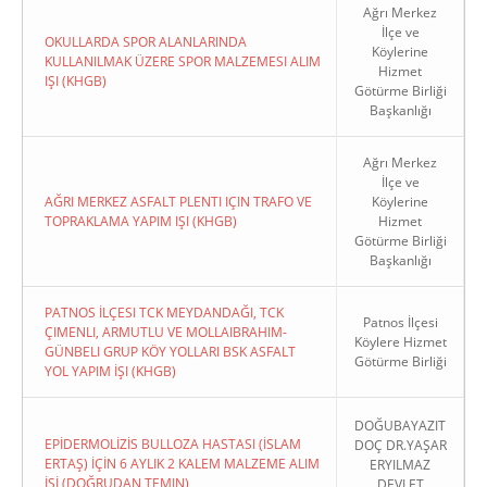
Ağrı Merkez
İlçe ve
OKULLARDA SPOR ALANLARINDA
Köylerine
KULLANILMAK ÜZERE SPOR MALZEMESI ALIM
Hizmet
IŞI (KHGB)
Götürme Birliği
Başkanlığı
Ağrı Merkez
İlçe ve
AĞRI MERKEZ ASFALT PLENTI IÇIN TRAFO VE
Köylerine
TOPRAKLAMA YAPIM IŞI (KHGB)
Hizmet
Götürme Birliği
Başkanlığı
PATNOS İLÇESI TCK MEYDANDAĞI, TCK
Patnos İlçesi
ÇIMENLI, ARMUTLU VE MOLLAIBRAHIM-
Köylere Hizmet
GÜNBELI GRUP KÖY YOLLARI BSK ASFALT
Götürme Birliği
YOL YAPIM İŞI (KHGB)
DOĞUBAYAZIT
EPİDERMOLİZİS BULLOZA HASTASI (İSLAM
DOÇ DR.YAŞAR
ERTAŞ) İÇİN 6 AYLIK 2 KALEM MALZEME ALIM
ERYILMAZ
İŞİ (DOĞRUDAN TEMIN)
DEVLET