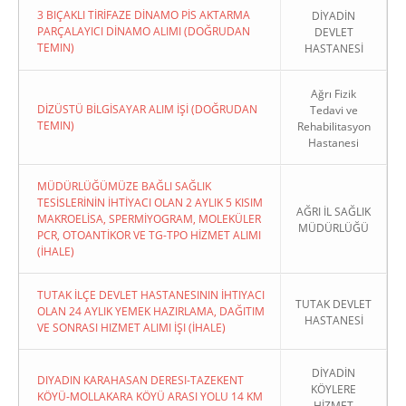
3 BIÇAKLI TİRİFAZE DİNAMO PİS AKTARMA
DİYADİN
PARÇALAYICI DİNAMO ALIMI (DOĞRUDAN
DEVLET
TEMIN)
HASTANESİ
Ağrı Fizik
DİZÜSTÜ BİLGİSAYAR ALIM İŞİ (DOĞRUDAN
Tedavi ve
TEMIN)
Rehabilitasyon
Hastanesi
MÜDÜRLÜĞÜMÜZE BAĞLI SAĞLIK
TESİSLERİNİN İHTİYACI OLAN 2 AYLIK 5 KISIM
AĞRI İL SAĞLIK
MAKROELİSA, SPERMİYOGRAM, MOLEKÜLER
MÜDÜRLÜĞÜ
PCR, OTOANTİKOR VE TG-TPO HİZMET ALIMI
(İHALE)
TUTAK İLÇE DEVLET HASTANESININ İHTIYACI
TUTAK DEVLET
OLAN 24 AYLIK YEMEK HAZIRLAMA, DAĞITIM
HASTANESİ
VE SONRASI HIZMET ALIMI İŞI (İHALE)
DİYADİN
DIYADIN KARAHASAN DERESI-TAZEKENT
KÖYLERE
KÖYÜ-MOLLAKARA KÖYÜ ARASI YOLU 14 KM
HİZMET