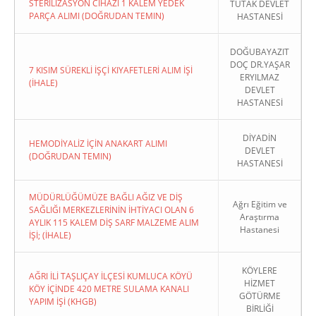
STERİLİZASYON CİHAZI 1 KALEM YEDEK
TUTAK DEVLET
PARÇA ALIMI (DOĞRUDAN TEMIN)
HASTANESİ
DOĞUBAYAZIT
DOÇ DR.YAŞAR
7 KISIM SÜREKLİ İŞÇİ KIYAFETLERİ ALIM İŞİ
ERYILMAZ
(İHALE)
DEVLET
HASTANESİ
DİYADİN
HEMODİYALİZ İÇİN ANAKART ALIMI
DEVLET
(DOĞRUDAN TEMIN)
HASTANESİ
MÜDÜRLÜĞÜMÜZE BAĞLI AĞIZ VE DİŞ
Ağrı Eğitim ve
SAĞLIĞI MERKEZLERİNİN İHTİYACI OLAN 6
Araştırma
AYLIK 115 KALEM DİŞ SARF MALZEME ALIM
Hastanesi
İŞİ; (İHALE)
KÖYLERE
AĞRI İLİ TAŞLIÇAY İLÇESİ KUMLUCA KÖYÜ
HİZMET
KÖY İÇİNDE 420 METRE SULAMA KANALI
GÖTÜRME
YAPIM İŞİ (KHGB)
BİRLİĞİ