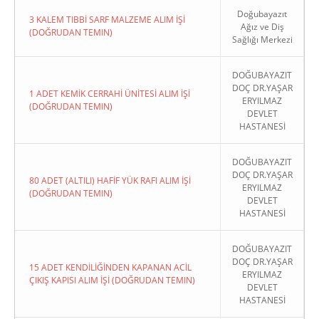
Doğubayazıt
3 KALEM TIBBİ SARF MALZEME ALIM İŞİ
Ağız ve Diş
(DOĞRUDAN TEMIN)
Sağlığı Merkezi
DOĞUBAYAZIT
DOÇ DR.YAŞAR
1 ADET KEMİK CERRAHİ ÜNİTESİ ALIM İŞİ
ERYILMAZ
(DOĞRUDAN TEMIN)
DEVLET
HASTANESİ
DOĞUBAYAZIT
DOÇ DR.YAŞAR
80 ADET (ALTILI) HAFİF YÜK RAFI ALIM İŞİ
ERYILMAZ
(DOĞRUDAN TEMIN)
DEVLET
HASTANESİ
DOĞUBAYAZIT
DOÇ DR.YAŞAR
15 ADET KENDİLİĞİNDEN KAPANAN ACİL
ERYILMAZ
ÇIKIŞ KAPISI ALIM İŞİ (DOĞRUDAN TEMIN)
DEVLET
HASTANESİ