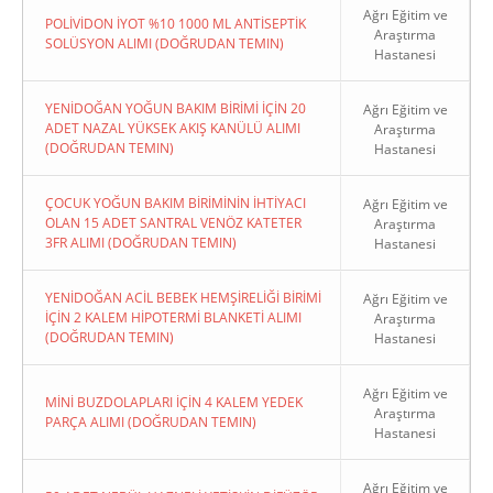
Ağrı Eğitim ve
POLİVİDON İYOT %10 1000 ML ANTİSEPTİK
Araştırma
SOLÜSYON ALIMI (DOĞRUDAN TEMIN)
Hastanesi
YENİDOĞAN YOĞUN BAKIM BİRİMİ İÇİN 20
Ağrı Eğitim ve
ADET NAZAL YÜKSEK AKIŞ KANÜLÜ ALIMI
Araştırma
(DOĞRUDAN TEMIN)
Hastanesi
ÇOCUK YOĞUN BAKIM BİRİMİNİN İHTİYACI
Ağrı Eğitim ve
OLAN 15 ADET SANTRAL VENÖZ KATETER
Araştırma
3FR ALIMI (DOĞRUDAN TEMIN)
Hastanesi
YENİDOĞAN ACİL BEBEK HEMŞİRELİĞİ BİRİMİ
Ağrı Eğitim ve
İÇİN 2 KALEM HİPOTERMİ BLANKETİ ALIMI
Araştırma
(DOĞRUDAN TEMIN)
Hastanesi
Ağrı Eğitim ve
MİNİ BUZDOLAPLARI İÇİN 4 KALEM YEDEK
Araştırma
PARÇA ALIMI (DOĞRUDAN TEMIN)
Hastanesi
Ağrı Eğitim ve