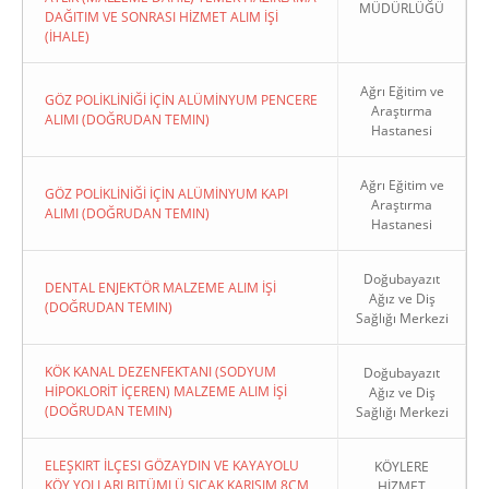
MÜDÜRLÜĞÜ
DAĞITIM VE SONRASI HİZMET ALIM İŞİ
(İHALE)
Ağrı Eğitim ve
GÖZ POLİKLİNİĞİ İÇİN ALÜMİNYUM PENCERE
Araştırma
ALIMI (DOĞRUDAN TEMIN)
Hastanesi
Ağrı Eğitim ve
GÖZ POLİKLİNİĞİ İÇİN ALÜMİNYUM KAPI
Araştırma
ALIMI (DOĞRUDAN TEMIN)
Hastanesi
Doğubayazıt
DENTAL ENJEKTÖR MALZEME ALIM İŞİ
Ağız ve Diş
(DOĞRUDAN TEMIN)
Sağlığı Merkezi
KÖK KANAL DEZENFEKTANI (SODYUM
Doğubayazıt
HİPOKLORİT İÇEREN) MALZEME ALIM İŞİ
Ağız ve Diş
(DOĞRUDAN TEMIN)
Sağlığı Merkezi
ELEŞKIRT İLÇESI GÖZAYDIN VE KAYAYOLU
KÖYLERE
KÖY YOLLARI BITÜMLÜ SICAK KARIŞIM 8CM
HİZMET