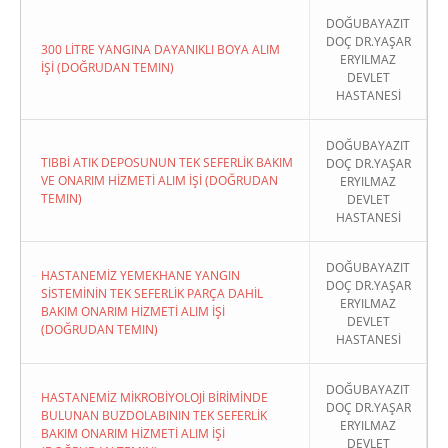
DOĞUBAYAZIT
DOÇ DR.YAŞAR
300 LİTRE YANGINA DAYANIKLI BOYA ALIM
ERYILMAZ
İŞİ (DOĞRUDAN TEMIN)
DEVLET
HASTANESİ
DOĞUBAYAZIT
TIBBİ ATIK DEPOSUNUN TEK SEFERLİK BAKIM
DOÇ DR.YAŞAR
VE ONARIM HİZMETİ ALIM İŞİ (DOĞRUDAN
ERYILMAZ
TEMIN)
DEVLET
HASTANESİ
DOĞUBAYAZIT
HASTANEMİZ YEMEKHANE YANGIN
DOÇ DR.YAŞAR
SİSTEMİNİN TEK SEFERLİK PARÇA DAHİL
ERYILMAZ
BAKIM ONARIM HİZMETİ ALIM İŞİ
DEVLET
(DOĞRUDAN TEMIN)
HASTANESİ
DOĞUBAYAZIT
HASTANEMİZ MİKROBİYOLOJİ BİRİMİNDE
DOÇ DR.YAŞAR
BULUNAN BUZDOLABININ TEK SEFERLİK
ERYILMAZ
BAKIM ONARIM HİZMETİ ALIM İŞİ
DEVLET