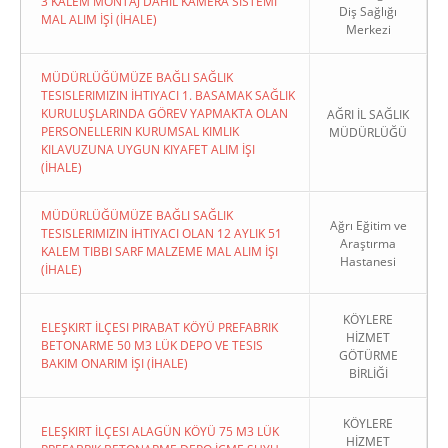
3 KALEM MONTAJ DAHİL KAMERA SİSTEMİ
Diş Sağlığı
MAL ALIM İŞİ (İHALE)
Merkezi
MÜDÜRLÜĞÜMÜZE BAĞLI SAĞLIK
TESISLERIMIZIN İHTIYACI 1. BASAMAK SAĞLIK
KURULUŞLARINDA GÖREV YAPMAKTA OLAN
AĞRI İL SAĞLIK
PERSONELLERIN KURUMSAL KIMLIK
MÜDÜRLÜĞÜ
KILAVUZUNA UYGUN KIYAFET ALIM İŞI
(İHALE)
MÜDÜRLÜĞÜMÜZE BAĞLI SAĞLIK
Ağrı Eğitim ve
TESISLERIMIZIN İHTIYACI OLAN 12 AYLIK 51
Araştırma
KALEM TIBBI SARF MALZEME MAL ALIM İŞI
Hastanesi
(İHALE)
KÖYLERE
ELEŞKIRT İLÇESI PIRABAT KÖYÜ PREFABRIK
HİZMET
BETONARME 50 M3 LÜK DEPO VE TESIS
GÖTÜRME
BAKIM ONARIM İŞI (İHALE)
BİRLİĞİ
KÖYLERE
ELEŞKIRT İLÇESI ALAGÜN KÖYÜ 75 M3 LÜK
HİZMET