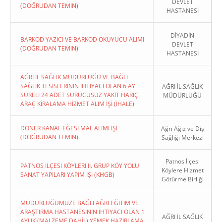
DEVLET
(DOĞRUDAN TEMIN)
HASTANESİ
DİYADİN
BARKOD YAZICI VE BARKOD OKUYUCU ALIMI
DEVLET
(DOĞRUDAN TEMIN)
HASTANESİ
AĞRI İL SAĞLIK MÜDÜRLÜĞÜ VE BAĞLI
SAĞLIK TESİSLERİNİN İHTİYACI OLAN 6 AY
AĞRI İL SAĞLIK
SÜRELİ 24 ADET SÜRÜCÜSÜZ YAKIT HARİÇ
MÜDÜRLÜĞÜ
ARAÇ KİRALAMA HİZMET ALIM İŞİ (İHALE)
DÖNER KANAL EĞESİ MAL ALIMI İŞİ
Ağrı Ağız ve Diş
(DOĞRUDAN TEMIN)
Sağlığı Merkezi
Patnos İlçesi
PATNOS İLÇESI KÖYLERI II. GRUP KÖY YOLU
Köylere Hizmet
SANAT YAPILARI YAPIM İŞI (KHGB)
Götürme Birliği
MÜDÜRLÜĞÜMÜZE BAĞLI AĞRI EĞİTİM VE
ARAŞTIRMA HASTANESİNİN İHTİYACI OLAN 1
AĞRI İL SAĞLIK
AYLIK (MALZEME DAHİL) YEMEK HAZIRLAMA