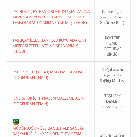
PATNOS İLÇESI BAŞTARLA KÖYÜ ŞEYTANOVA
Patnos İlçesi
MEZRASI VE YÜNCÜLER KÖYÜ İÇME SUYU
Köylere Hizmet
TESISI BAKIM, ONARIM VE YAPIM İŞI (KHGB)
Götürme Birliği
KÖYLERE
TAŞLIÇAY İLÇESI TANYOLU KÖYÜ ADAKENT
HİZMET
MEZRASI TERFI HATTI VE GES YAPIM İŞ
GÖTÜRME
(KHGB)
BİRLİĞİ
Doğubayazıt
PAPER POİNT (15- 40) MALZEME ALIM İŞİ
Ağız ve Diş
(DOĞRUDAN TEMIN)
Sağlığı Merkezi
TAŞLIÇAY
JENERATÖR İÇİN 4 KALEM MALZEME ALIMI
DEVLET
(DOĞRUDAN TEMIN)
HASTANESİ
MÜDÜRLÜĞÜMÜZE BAĞLI; HALK SAĞLIĞI
BAŞKANLIĞI BÜNYESINDEKI TUTAK TSM
AĞRI İL SAĞLIK