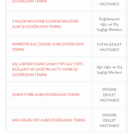
(DOĞRUDAN TEMIN)
HASTANESİ
Doğubayazıt
3 KALEM MUAYENE ELDİVENİ MALZEME
Ağız ve Diş
ALIM İŞİ (DOĞRUDAN TEMIN)
Sağlığı Merkezi
NARKOTIK İLAÇ DOLABI ALIMI (DOĞRUDAN
TUTAK DEVLET
TEMIN)
HASTANESİ
DİŞ LABORATUVARI SANAYİ TİPİ GAZ TÜPÜ
Ağrı Ağız ve Diş
BAĞLANTI VE DAĞITIM HATTI YAPIM İŞİ
Sağlığı Merkezi
(DOĞRUDAN TEMIN)
DİYADİN
ŞEKER STRİBİ ALIMI (DOĞRUDAN TEMIN)
DEVLET
HASTANESİ
DİYADİN
KAN GRUBU KİTİ ALIMI (DOĞRUDAN TEMIN)
DEVLET
HASTANESİ