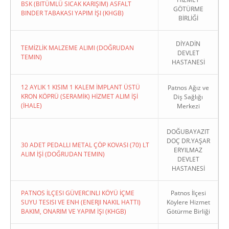
BSK (BITÜMLÜ SICAK KARIŞIM) ASFALT
GÖTÜRME
BINDER TABAKASI YAPIM İŞI (KHGB)
BİRLİĞİ
DİYADİN
TEMİZLİK MALZEME ALIMI (DOĞRUDAN
DEVLET
TEMIN)
HASTANESİ
12 AYLIK 1 KISIM 1 KALEM İMPLANT ÜSTÜ
Patnos Ağız ve
KRON KÖPRÜ (SERAMİK) HİZMET ALIM İŞİ
Diş Sağlığı
(İHALE)
Merkezi
DOĞUBAYAZIT
DOÇ DR.YAŞAR
30 ADET PEDALLI METAL ÇÖP KOVASI (70) LT
ERYILMAZ
ALIM İŞİ (DOĞRUDAN TEMIN)
DEVLET
HASTANESİ
PATNOS İLÇESI GÜVERCINLI KÖYÜ İÇME
Patnos İlçesi
SUYU TESISI VE ENH (ENERJI NAKIL HATTI)
Köylere Hizmet
BAKIM, ONARIM VE YAPIM İŞI (KHGB)
Götürme Birliği