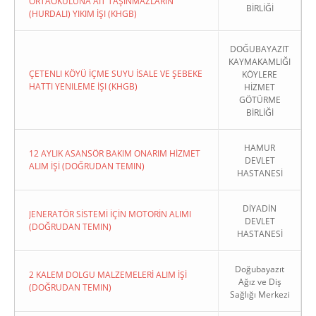
ORTAOKULUNA AIT TAŞINMAZLARIN
BİRLİĞİ
(HURDALI) YIKIM İŞI (KHGB)
DOĞUBAYAZIT
KAYMAKAMLIĞI
ÇETENLI KÖYÜ İÇME SUYU İSALE VE ŞEBEKE
KÖYLERE
HATTI YENILEME İŞI (KHGB)
HİZMET
GÖTÜRME
BİRLİĞİ
HAMUR
12 AYLIK ASANSÖR BAKIM ONARIM HİZMET
DEVLET
ALIM İŞİ (DOĞRUDAN TEMIN)
HASTANESİ
DİYADİN
JENERATÖR SİSTEMİ İÇİN MOTORİN ALIMI
DEVLET
(DOĞRUDAN TEMIN)
HASTANESİ
Doğubayazıt
2 KALEM DOLGU MALZEMELERİ ALIM İŞİ
Ağız ve Diş
(DOĞRUDAN TEMIN)
Sağlığı Merkezi