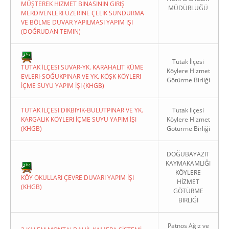
MÜŞTEREK HIZMET BINASININ GIRIŞ
MÜDÜRLÜĞÜ
MERDIVENLERI ÜZERINE ÇELIK SUNDURMA
VE BÖLME DUVAR YAPILMASI YAPIM IŞI
(DOĞRUDAN TEMIN)
Tutak İlçesi
TUTAK İLÇESI SUVAR-YK. KARAHALIT KÜME
Köylere Hizmet
EVLERI-SOĞUKPINAR VE YK. KÖŞK KÖYLERI
Götürme Birliği
İÇME SUYU YAPIM İŞI (KHGB)
TUTAK İLÇESI DIKBIYIK-BULUTPINAR VE YK.
Tutak İlçesi
KARGALIK KÖYLERI İÇME SUYU YAPIM İŞI
Köylere Hizmet
(KHGB)
Götürme Birliği
DOĞUBAYAZIT
KAYMAKAMLIĞI
KÖYLERE
KÖY OKULLARI ÇEVRE DUVARI YAPIM İŞI
HİZMET
(KHGB)
GÖTÜRME
BİRLİĞİ
Patnos Ağız ve