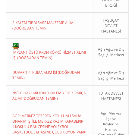
BİRLİĞİ
TAŞLIÇAY
2 KALEM TIBBİ SARF MALZEME ALIMI
DEVLET
(DOĞRUDAN TEMIN)
HASTANESİ
Copyright 2022. Ağrı Valiliği
Ağrı Ağız ve Diş
İMPLANT ÜSTÜ KRON KÖPRÜ HİZMET ALIMI
Sağlığı Merkezi
İŞİ (DOĞRUDAN TEMIN)
DUVAR TİPİ KLİMA ALIM İŞİ (DOĞRUDAN
Ağrı Ağız ve Diş
TEMIN)
Sağlığı Merkezi
NST CIHAZLARI İÇIN 3 KALEM YEDEK PARÇA
TUTAK DEVLET
ALIMI (DOĞRUDAN TEMIN)
HASTANESİ
Ağrı Merkez
AĞRI MERKEZ TEZEREN KÖYÜ HALI SAHA
İlçe ve
ONARIM İŞI İLE MERKEZ KAZIM KARABEKIR
Köylerine
İLKOKULU BAHÇESINE VOLEYBOL,
Hizmet
BASKETBOL SAHASI VE ÇOCUK OYUN PARKI
Götürme Birliği