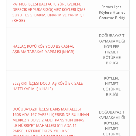
PATNOS İLÇESI BALTACIK, YÜREKVEREN,
Patnos İlçesi
DERECIK VE YUKARIGÖÇMEZ KÖYLERI İÇME
Köylere Hizmet
SUYU TESISI BAKIM, ONARIM VE YAPIM İŞI
Götürme Birliği
(KHGB)
DOĞUBAYAZIT
KAYMAKAMLIĞI
HALLAÇ KÖYÜ KÖY YOLU BSK ASFALT
KÖYLERE
AŞINMA TABAKASI YAPIM İŞI (KHGB)
HİZMET
GÖTÜRME
BİRLİĞİ
KÖYLERE
ELEŞKIRT İLÇESI DOLUTAŞ KÖYÜ EK İSALE
HİZMET
HATTI YAPIM İŞI (İHALE)
GÖTÜRME
BİRLİĞİ
DOĞUBAYAZIT İLÇESI BARIŞ MAHALLESI
DOĞUBAYAZIT
1608 ADA 167 PARSEL İÇERISINDE BULUNAN
KAYMAKAMLIĞI
MERKEZ YİBO VE 2 ADET PANSIYON BINASI
KÖYLERE
İLE HÜRRIYET MAHALLESI 611 ADA 11
HİZMET
PARSEL ÜZERINDEKI 75. YIL İLK VE
GÖTÜRME