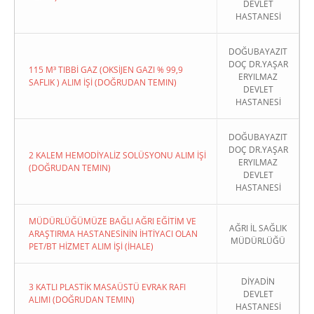
DEVLET
HASTANESİ
DOĞUBAYAZIT
DOÇ DR.YAŞAR
115 M³ TIBBİ GAZ (OKSİJEN GAZI % 99,9
ERYILMAZ
SAFLIK ) ALIM İŞİ (DOĞRUDAN TEMIN)
DEVLET
HASTANESİ
DOĞUBAYAZIT
DOÇ DR.YAŞAR
2 KALEM HEMODİYALİZ SOLÜSYONU ALIM İŞİ
ERYILMAZ
(DOĞRUDAN TEMIN)
DEVLET
HASTANESİ
MÜDÜRLÜĞÜMÜZE BAĞLI AĞRI EĞİTİM VE
AĞRI İL SAĞLIK
ARAŞTIRMA HASTANESİNİN İHTİYACI OLAN
MÜDÜRLÜĞÜ
PET/BT HİZMET ALIM İŞİ (İHALE)
DİYADİN
3 KATLI PLASTİK MASAÜSTÜ EVRAK RAFI
DEVLET
ALIMI (DOĞRUDAN TEMIN)
HASTANESİ