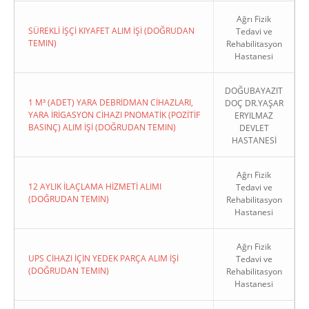
Ağrı Fizik
SÜREKLİ İŞÇİ KIYAFET ALIM İŞİ (DOĞRUDAN
Tedavi ve
TEMIN)
Rehabilitasyon
Hastanesi
DOĞUBAYAZIT
1 M³ (ADET) YARA DEBRİDMAN CİHAZLARI,
DOÇ DR.YAŞAR
YARA İRİGASYON CİHAZI PNOMATİK (POZİTİF
ERYILMAZ
BASINÇ) ALIM İŞİ (DOĞRUDAN TEMIN)
DEVLET
HASTANESİ
Ağrı Fizik
12 AYLIK İLAÇLAMA HİZMETİ ALIMI
Tedavi ve
(DOĞRUDAN TEMIN)
Rehabilitasyon
Hastanesi
Ağrı Fizik
UPS CİHAZI İÇİN YEDEK PARÇA ALIM İŞİ
Tedavi ve
(DOĞRUDAN TEMIN)
Rehabilitasyon
Hastanesi