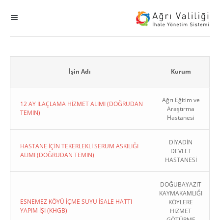
MENÜ
Ana Sayfa
ihale
İşin Adı
Kurum
Dogrudan Temin
Ağrı Eğitim ve
12 AY İLAÇLAMA HİZMET ALIMI (DOĞRUDAN
Araştırma
TEMIN)
Hastanesi
Sodes
DİYADİN
KHGB
HASTANE İÇİN TEKERLEKLİ SERUM ASKILIĞI
DEVLET
ALIMI (DOĞRUDAN TEMIN)
HASTANESİ
Okul
DOĞUBAYAZIT
KAYMAKAMLIĞI
Sonuçlanan Kayıtlar
ESNEMEZ KÖYÜ İÇME SUYU İSALE HATTI
KÖYLERE
YAPIM İŞI (KHGB)
HİZMET
Kapat
GÖTÜRME