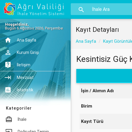
Hoşgeldiniz,
Kayıt Detayları
Bugün 6 Ağustos 2026, Perşembe
Ana Sayfa
Ana Sayfa
Kayıt Görüntül
Kurum Girişi
Kesintisiz Güç 
İletişim
Mevzuat
İstatistik
İşin / Alımın Adı
Birim
Kategoriler
İhale
Kayıt Türü
Doğrudan Temin