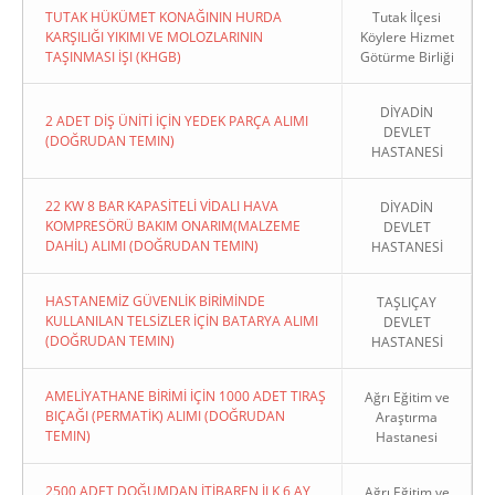
TUTAK HÜKÜMET KONAĞININ HURDA
Tutak İlçesi
KARŞILIĞI YIKIMI VE MOLOZLARININ
Köylere Hizmet
TAŞINMASI İŞI (KHGB)
Götürme Birliği
DİYADİN
2 ADET DİŞ ÜNİTİ İÇİN YEDEK PARÇA ALIMI
DEVLET
(DOĞRUDAN TEMIN)
HASTANESİ
22 KW 8 BAR KAPASİTELİ VİDALI HAVA
DİYADİN
KOMPRESÖRÜ BAKIM ONARIM(MALZEME
DEVLET
DAHİL) ALIMI (DOĞRUDAN TEMIN)
HASTANESİ
HASTANEMİZ GÜVENLİK BİRİMİNDE
TAŞLIÇAY
KULLANILAN TELSİZLER İÇİN BATARYA ALIMI
DEVLET
(DOĞRUDAN TEMIN)
HASTANESİ
AMELİYATHANE BİRİMİ İÇİN 1000 ADET TIRAŞ
Ağrı Eğitim ve
BIÇAĞI (PERMATİK) ALIMI (DOĞRUDAN
Araştırma
TEMIN)
Hastanesi
2500 ADET DOĞUMDAN İTİBAREN İLK 6 AY
Ağrı Eğitim ve