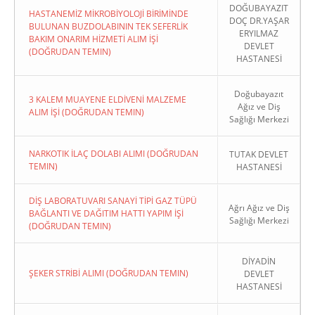
DOĞUBAYAZIT
HASTANEMİZ MİKROBİYOLOJİ BİRİMİNDE
DOÇ DR.YAŞAR
BULUNAN BUZDOLABININ TEK SEFERLİK
ERYILMAZ
BAKIM ONARIM HİZMETİ ALIM İŞİ
DEVLET
(DOĞRUDAN TEMIN)
HASTANESİ
Doğubayazıt
3 KALEM MUAYENE ELDİVENİ MALZEME
Ağız ve Diş
ALIM İŞİ (DOĞRUDAN TEMIN)
Sağlığı Merkezi
NARKOTIK İLAÇ DOLABI ALIMI (DOĞRUDAN
TUTAK DEVLET
TEMIN)
HASTANESİ
DİŞ LABORATUVARI SANAYİ TİPİ GAZ TÜPÜ
Ağrı Ağız ve Diş
BAĞLANTI VE DAĞITIM HATTI YAPIM İŞİ
Sağlığı Merkezi
(DOĞRUDAN TEMIN)
DİYADİN
ŞEKER STRİBİ ALIMI (DOĞRUDAN TEMIN)
DEVLET
HASTANESİ