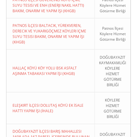
SUYU TESISI VE ENH (ENERJI NAKIL HATTI)
Köylere Hizmet
BAKIM, ONARIM VE YAPIM İŞI (KHGB)
Götürme Birliği
PATNOS İLÇESI BALTACIK, YÜREKVEREN,
Patnos İlçesi
DERECIK VE YUKARIGÖÇMEZ KÖYLERI İÇME
Köylere Hizmet
SUYU TESISI BAKIM, ONARIM VE YAPIM İŞI
Götürme Birliği
(KHGB)
DOĞUBAYAZIT
KAYMAKAMLIĞI
HALLAÇ KÖYÜ KÖY YOLU BSK ASFALT
KÖYLERE
AŞINMA TABAKASI YAPIM İŞI (KHGB)
HİZMET
GÖTÜRME
BİRLİĞİ
KÖYLERE
ELEŞKIRT İLÇESI DOLUTAŞ KÖYÜ EK İSALE
HİZMET
HATTI YAPIM İŞI (İHALE)
GÖTÜRME
BİRLİĞİ
DOĞUBAYAZIT İLÇESI BARIŞ MAHALLESI
DOĞUBAYAZIT
1608 ADA 167 PARSEL İÇERISINDE BULUNAN