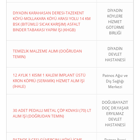
DİYADİN
DIYADIN KARAHASAN DERESI-TAZEKENT
KÖYLERE
KÖYÜ-MOLLAKARA KÖYÜ ARASI YOLU 14 KM
HİZMET
BSK (BITÜMLÜ SICAK KARIŞIM) ASFALT
GÖTÜRME
BINDER TABAKASI YAPIM İŞI (KHGB)
BİRLİĞİ
DİYADİN
TEMİZLİK MALZEME ALIMI (DOĞRUDAN
DEVLET
TEMIN)
HASTANESİ
12 AYLIK 1 KISIM 1 KALEM İMPLANT ÜSTÜ
Patnos Ağız ve
KRON KÖPRÜ (SERAMİK) HİZMET ALIM İŞİ
Diş Sağlığı
(İHALE)
Merkezi
DOĞUBAYAZIT
DOÇ DR.YAŞAR
30 ADET PEDALLI METAL ÇÖP KOVASI (70) LT
ERYILMAZ
ALIM İŞİ (DOĞRUDAN TEMIN)
DEVLET
HASTANESİ
PATNOS İLÇESI GÜVERCINLI KÖYÜ İÇME
Patnos İlçesi