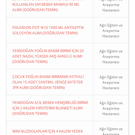
KULLANILAN SIVI BEBEK MAMASI 90 ML
Araştırma
ALIMI (DOĞRUDAN TEMIN)
Hastanesi
Ağrı Eğitim ve
POLİVİDON İYOT %10 1000 ML ANTİSEPTİK
Araştırma
SOLÜSYON ALIMI (DOĞRUDAN TEMIN)
Hastanesi
YENİDOĞAN YOĞUN BAKIM BİRİMİ İÇİN 20
Ağrı Eğitim ve
ADET NAZAL YÜKSEK AKIŞ KANÜLÜ ALIMI
Araştırma
(DOĞRUDAN TEMIN)
Hastanesi
ÇOCUK YOĞUN BAKIM BİRİMİNİN İHTİYACI
Ağrı Eğitim ve
OLAN 15 ADET SANTRAL VENÖZ KATETER
Araştırma
3FR ALIMI (DOĞRUDAN TEMIN)
Hastanesi
YENİDOĞAN ACİL BEBEK HEMŞİRELİĞİ BİRİMİ
Ağrı Eğitim ve
İÇİN 2 KALEM HİPOTERMİ BLANKETİ ALIMI
Araştırma
(DOĞRUDAN TEMIN)
Hastanesi
Ağrı Eğitim ve
MİNİ BUZDOLAPLARI İÇİN 4 KALEM YEDEK
Araştırma