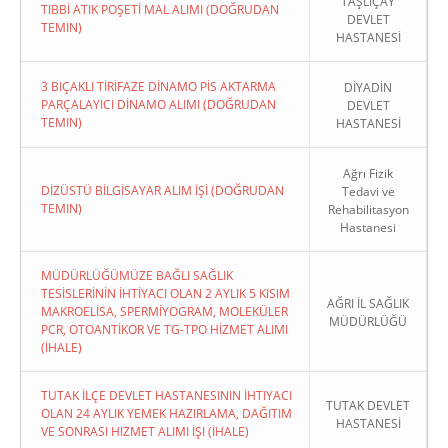
TAŞLIÇAY
TIBBİ ATIK POŞETİ MAL ALIMI (DOĞRUDAN
DEVLET
TEMIN)
HASTANESİ
3 BIÇAKLI TİRİFAZE DİNAMO PİS AKTARMA
DİYADİN
PARÇALAYICI DİNAMO ALIMI (DOĞRUDAN
DEVLET
TEMIN)
HASTANESİ
Ağrı Fizik
DİZÜSTÜ BİLGİSAYAR ALIM İŞİ (DOĞRUDAN
Tedavi ve
TEMIN)
Rehabilitasyon
Hastanesi
MÜDÜRLÜĞÜMÜZE BAĞLI SAĞLIK
TESİSLERİNİN İHTİYACI OLAN 2 AYLIK 5 KISIM
AĞRI İL SAĞLIK
MAKROELİSA, SPERMİYOGRAM, MOLEKÜLER
MÜDÜRLÜĞÜ
PCR, OTOANTİKOR VE TG-TPO HİZMET ALIMI
(İHALE)
TUTAK İLÇE DEVLET HASTANESININ İHTIYACI
TUTAK DEVLET
OLAN 24 AYLIK YEMEK HAZIRLAMA, DAĞITIM
HASTANESİ
VE SONRASI HIZMET ALIMI İŞI (İHALE)