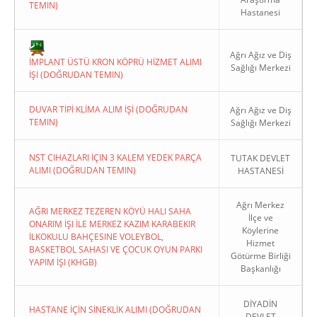
TEMIN)
Hastanesi
Ağrı Ağız ve Diş
İMPLANT ÜSTÜ KRON KÖPRÜ HİZMET ALIMI
Sağlığı Merkezi
İŞİ (DOĞRUDAN TEMIN)
Copyright 2022. Ağrı Valiliği
DUVAR TİPİ KLİMA ALIM İŞİ (DOĞRUDAN
Ağrı Ağız ve Diş
TEMIN)
Sağlığı Merkezi
NST CIHAZLARI İÇIN 3 KALEM YEDEK PARÇA
TUTAK DEVLET
ALIMI (DOĞRUDAN TEMIN)
HASTANESİ
Ağrı Merkez
AĞRI MERKEZ TEZEREN KÖYÜ HALI SAHA
İlçe ve
ONARIM İŞI İLE MERKEZ KAZIM KARABEKIR
Köylerine
İLKOKULU BAHÇESINE VOLEYBOL,
Hizmet
BASKETBOL SAHASI VE ÇOCUK OYUN PARKI
Götürme Birliği
YAPIM İŞI (KHGB)
Başkanlığı
DİYADİN
HASTANE İÇİN SİNEKLİK ALIMI (DOĞRUDAN
DEVLET