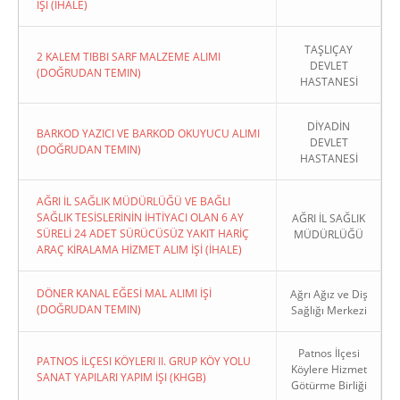
İŞI (İHALE)
TAŞLIÇAY
2 KALEM TIBBI SARF MALZEME ALIMI
DEVLET
(DOĞRUDAN TEMIN)
HASTANESİ
DİYADİN
BARKOD YAZICI VE BARKOD OKUYUCU ALIMI
DEVLET
(DOĞRUDAN TEMIN)
HASTANESİ
AĞRI İL SAĞLIK MÜDÜRLÜĞÜ VE BAĞLI
SAĞLIK TESİSLERİNİN İHTİYACI OLAN 6 AY
AĞRI İL SAĞLIK
SÜRELİ 24 ADET SÜRÜCÜSÜZ YAKIT HARİÇ
MÜDÜRLÜĞÜ
ARAÇ KİRALAMA HİZMET ALIM İŞİ (İHALE)
DÖNER KANAL EĞESİ MAL ALIMI İŞİ
Ağrı Ağız ve Diş
(DOĞRUDAN TEMIN)
Sağlığı Merkezi
Patnos İlçesi
PATNOS İLÇESI KÖYLERI II. GRUP KÖY YOLU
Köylere Hizmet
SANAT YAPILARI YAPIM İŞI (KHGB)
Götürme Birliği