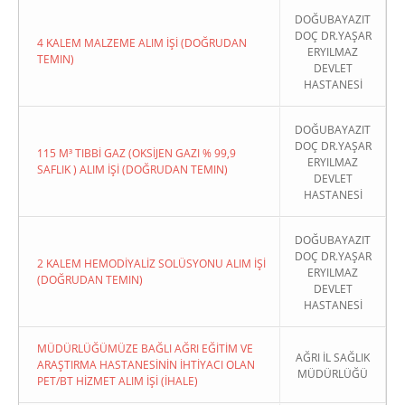
DOĞUBAYAZIT
DOÇ DR.YAŞAR
4 KALEM MALZEME ALIM İŞİ (DOĞRUDAN
ERYILMAZ
TEMIN)
DEVLET
HASTANESİ
DOĞUBAYAZIT
DOÇ DR.YAŞAR
115 M³ TIBBİ GAZ (OKSİJEN GAZI % 99,9
ERYILMAZ
SAFLIK ) ALIM İŞİ (DOĞRUDAN TEMIN)
DEVLET
HASTANESİ
DOĞUBAYAZIT
DOÇ DR.YAŞAR
2 KALEM HEMODİYALİZ SOLÜSYONU ALIM İŞİ
ERYILMAZ
(DOĞRUDAN TEMIN)
DEVLET
HASTANESİ
MÜDÜRLÜĞÜMÜZE BAĞLI AĞRI EĞİTİM VE
AĞRI İL SAĞLIK
ARAŞTIRMA HASTANESİNİN İHTİYACI OLAN
MÜDÜRLÜĞÜ
PET/BT HİZMET ALIM İŞİ (İHALE)