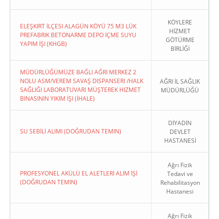
KÖYLERE
ELEŞKIRT İLÇESI ALAGÜN KÖYÜ 75 M3 LÜK
HİZMET
PREFABRIK BETONARME DEPO İÇME SUYU
GÖTÜRME
YAPIM İŞI (KHGB)
BİRLİĞİ
MÜDÜRLÜĞÜMÜZE BAĞLI AĞRI MERKEZ 2
NOLU ASM/VEREM SAVAŞ DISPANSERI /HALK
AĞRI İL SAĞLIK
SAĞLIĞI LABORATUVARI MÜŞTEREK HIZMET
MÜDÜRLÜĞÜ
BINASININ YIKIM İŞI (İHALE)
DİYADİN
SU SEBİLİ ALIMI (DOĞRUDAN TEMIN)
DEVLET
HASTANESİ
Ağrı Fizik
PROFESYONEL AKÜLÜ EL ALETLERİ ALIM İŞİ
Tedavi ve
(DOĞRUDAN TEMIN)
Rehabilitasyon
Hastanesi
Ağrı Fizik