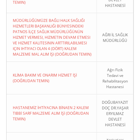
TEMIN)
HASTANESİ
MÜDÜRLÜĞÜMÜZE BAĞLI HALK SAĞLIĞI
HIZMETLERI BAŞKANLIĞI BÜNYESINDEKI
PATNOS İLÇE SAĞLIK MÜDÜRLÜĞÜNÜN
AĞRI İL SAĞLIK
HIZMET VERMESI, HIZMETIN DEVAM ETMESI
MÜDÜRLÜĞÜ
VE HIZMET KALITESININ ARTTIRILABILMESI
IÇIN IHTIYACI OLAN 4 (DÖRT) KALEM
MALZEME MAL ALIM İŞI (DOĞRUDAN TEMIN)
Ağrı Fizik
KLİMA BAKIM VE ONARIM HİZMET İŞİ
Tedavi ve
(DOĞRUDAN TEMIN)
Rehabilitasyon
Hastanesi
DOĞUBAYAZIT
HASTANEMİZ İHTİYACINA BİNAEN 2 KALEM
DOÇ DR.YAŞAR
TIBBİ SARF MALZEME ALIM İŞİ (DOĞRUDAN
ERYILMAZ
TEMIN)
DEVLET
HASTANESİ