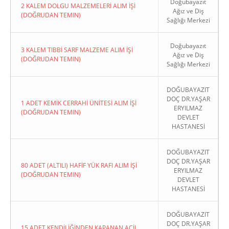
Doğubayazıt
2 KALEM DOLGU MALZEMELERİ ALIM İŞİ
Ağız ve Diş
(DOĞRUDAN TEMIN)
Sağlığı Merkezi
Doğubayazıt
3 KALEM TIBBİ SARF MALZEME ALIM İŞİ
Ağız ve Diş
(DOĞRUDAN TEMIN)
Sağlığı Merkezi
DOĞUBAYAZIT
DOÇ DR.YAŞAR
1 ADET KEMİK CERRAHİ ÜNİTESİ ALIM İŞİ
ERYILMAZ
(DOĞRUDAN TEMIN)
DEVLET
HASTANESİ
DOĞUBAYAZIT
DOÇ DR.YAŞAR
80 ADET (ALTILI) HAFİF YÜK RAFI ALIM İŞİ
ERYILMAZ
(DOĞRUDAN TEMIN)
DEVLET
HASTANESİ
DOĞUBAYAZIT
DOÇ DR.YAŞAR
15 ADET KENDİLİĞİNDEN KAPANAN ACİL