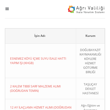
MENÜ
Ana Sayfa
ihale
İşin Adı
Kurum
Dogrudan Temin
DOĞUBAYAZIT
KAYMAKAMLIĞI
ESNEMEZ KÖYÜ İÇME SUYU İSALE HATTI
KÖYLERE
Sodes
YAPIM İŞI (KHGB)
HİZMET
GÖTÜRME
BİRLİĞİ
KHGB
TAŞLIÇAY
Okul
2 KALEM TIBBİ SARF MALZEME ALIMI
DEVLET
(DOĞRUDAN TEMIN)
HASTANESİ
Sonuçlanan Kayıtlar
Ağrı Eğitim ve
12 AY İLAÇLAMA HİZMET ALIMI (DOĞRUDAN
Kapat
Araştırma