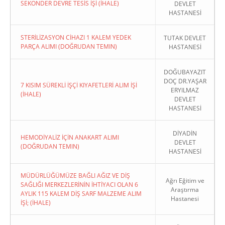
SEKONDER DEVRE TESİS İŞİ (İHALE)
DEVLET
HASTANESİ
STERİLİZASYON CİHAZI 1 KALEM YEDEK
TUTAK DEVLET
PARÇA ALIMI (DOĞRUDAN TEMIN)
HASTANESİ
DOĞUBAYAZIT
DOÇ DR.YAŞAR
7 KISIM SÜREKLİ İŞÇİ KIYAFETLERİ ALIM İŞİ
ERYILMAZ
(İHALE)
DEVLET
HASTANESİ
DİYADİN
HEMODİYALİZ İÇİN ANAKART ALIMI
DEVLET
(DOĞRUDAN TEMIN)
HASTANESİ
MÜDÜRLÜĞÜMÜZE BAĞLI AĞIZ VE DİŞ
Ağrı Eğitim ve
SAĞLIĞI MERKEZLERİNİN İHTİYACI OLAN 6
Araştırma
AYLIK 115 KALEM DİŞ SARF MALZEME ALIM
Hastanesi
İŞİ; (İHALE)