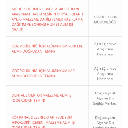
MÜDÜRLÜĞÜMÜZE BAĞLI AĞRI EĞİTİM VE
ARAŞTIRMA HASTANESİNİN İHTİYACI OLAN 1
AĞRI İL SAĞLIK
AYLIK (MALZEME DAHİL) YEMEK HAZIRLAMA
MÜDÜRLÜĞÜ
DAĞITIM VE SONRASI HİZMET ALIM İŞİ
(İHALE)
Ağrı Eğitim ve
GÖZ POLİKLİNİĞİ İÇİN ALÜMİNYUM PENCERE
Araştırma
ALIMI (DOĞRUDAN TEMIN)
Hastanesi
Ağrı Eğitim ve
GÖZ POLİKLİNİĞİ İÇİN ALÜMİNYUM KAPI
Araştırma
ALIMI (DOĞRUDAN TEMIN)
Hastanesi
Doğubayazıt
DENTAL ENJEKTÖR MALZEME ALIM İŞİ
Ağız ve Diş
(DOĞRUDAN TEMIN)
Sağlığı Merkezi
KÖK KANAL DEZENFEKTANI (SODYUM
Doğubayazıt
HİPOKLORİT İÇEREN) MALZEME ALIM İŞİ
Ağız ve Diş
(DOĞRUDAN TEMIN)
Sağlığı Merkezi