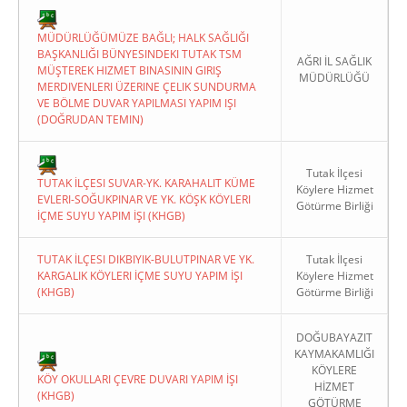
MÜDÜRLÜĞÜMÜZE BAĞLI; HALK SAĞLIĞI
BAŞKANLIĞI BÜNYESINDEKI TUTAK TSM
AĞRI İL SAĞLIK
MÜŞTEREK HIZMET BINASININ GIRIŞ
MÜDÜRLÜĞÜ
MERDIVENLERI ÜZERINE ÇELIK SUNDURMA
VE BÖLME DUVAR YAPILMASI YAPIM IŞI
(DOĞRUDAN TEMIN)
Tutak İlçesi
TUTAK İLÇESI SUVAR-YK. KARAHALIT KÜME
Köylere Hizmet
EVLERI-SOĞUKPINAR VE YK. KÖŞK KÖYLERI
Götürme Birliği
İÇME SUYU YAPIM İŞI (KHGB)
TUTAK İLÇESI DIKBIYIK-BULUTPINAR VE YK.
Tutak İlçesi
KARGALIK KÖYLERI İÇME SUYU YAPIM İŞI
Köylere Hizmet
(KHGB)
Götürme Birliği
DOĞUBAYAZIT
KAYMAKAMLIĞI
KÖYLERE
KÖY OKULLARI ÇEVRE DUVARI YAPIM İŞI
HİZMET
(KHGB)
GÖTÜRME