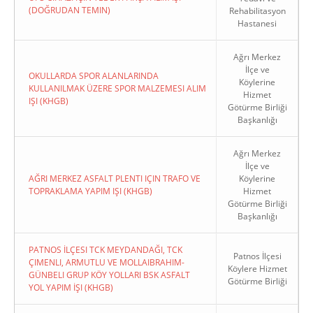
(DOĞRUDAN TEMIN)
Rehabilitasyon
Hastanesi
Ağrı Merkez
İlçe ve
OKULLARDA SPOR ALANLARINDA
Köylerine
KULLANILMAK ÜZERE SPOR MALZEMESI ALIM
Hizmet
IŞI (KHGB)
Götürme Birliği
Başkanlığı
Ağrı Merkez
İlçe ve
AĞRI MERKEZ ASFALT PLENTI IÇIN TRAFO VE
Köylerine
TOPRAKLAMA YAPIM IŞI (KHGB)
Hizmet
Götürme Birliği
Başkanlığı
PATNOS İLÇESI TCK MEYDANDAĞI, TCK
Patnos İlçesi
ÇIMENLI, ARMUTLU VE MOLLAIBRAHIM-
Köylere Hizmet
GÜNBELI GRUP KÖY YOLLARI BSK ASFALT
Götürme Birliği
YOL YAPIM İŞI (KHGB)