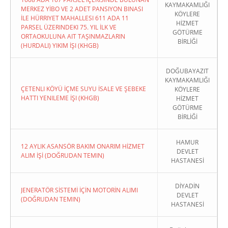
KAYMAKAMLIĞI
MERKEZ YİBO VE 2 ADET PANSIYON BINASI
KÖYLERE
İLE HÜRRIYET MAHALLESI 611 ADA 11
HİZMET
PARSEL ÜZERINDEKI 75. YIL İLK VE
GÖTÜRME
ORTAOKULUNA AIT TAŞINMAZLARIN
BİRLİĞİ
(HURDALI) YIKIM İŞI (KHGB)
DOĞUBAYAZIT
KAYMAKAMLIĞI
ÇETENLI KÖYÜ İÇME SUYU İSALE VE ŞEBEKE
KÖYLERE
HATTI YENILEME İŞI (KHGB)
HİZMET
GÖTÜRME
BİRLİĞİ
HAMUR
12 AYLIK ASANSÖR BAKIM ONARIM HİZMET
DEVLET
ALIM İŞİ (DOĞRUDAN TEMIN)
HASTANESİ
DİYADİN
JENERATÖR SİSTEMİ İÇİN MOTORİN ALIMI
DEVLET
(DOĞRUDAN TEMIN)
HASTANESİ