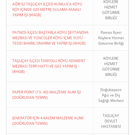
KÖYLERE
AĞRI İLİ TAŞLIÇAY İLÇESİ KUMLUCA KÖYÜ
HİZMET
KÖY İÇİNDE 420 METRE SULAMA KANALI
GÖTÜRME
YAPIM İŞİ (KHGB)
BİRLİĞİ
PATNOS İLÇESI BAŞTARLA KÖYÜ ŞEYTANOVA
Patnos İlçesi
MEZRASI VE YÜNCÜLER KÖYÜ İÇME SUYU
Köylere Hizmet
TESISI BAKIM, ONARIM VE YAPIM İŞI (KHGB)
Götürme Birliği
KÖYLERE
TAŞLIÇAY İLÇESI TANYOLU KÖYÜ ADAKENT
HİZMET
MEZRASI TERFI HATTI VE GES YAPIM İŞ
GÖTÜRME
(KHGB)
BİRLİĞİ
Doğubayazıt
PAPER POİNT (15- 40) MALZEME ALIM İŞİ
Ağız ve Diş
(DOĞRUDAN TEMIN)
Sağlığı Merkezi
TAŞLIÇAY
JENERATÖR İÇİN 4 KALEM MALZEME ALIMI
DEVLET
(DOĞRUDAN TEMIN)
HASTANESİ