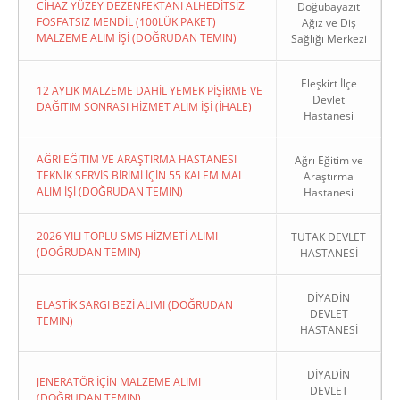
CİHAZ YÜZEY DEZENFEKTANI ALHEDİTSİZ
Doğubayazıt
FOSFATSIZ MENDİL (100LÜK PAKET)
Ağız ve Diş
MALZEME ALIM İŞİ (DOĞRUDAN TEMIN)
Sağlığı Merkezi
Eleşkirt İlçe
12 AYLIK MALZEME DAHİL YEMEK PİŞİRME VE
Devlet
DAĞITIM SONRASI HİZMET ALIM İŞİ (İHALE)
Hastanesi
AĞRI EĞİTİM VE ARAŞTIRMA HASTANESİ
Ağrı Eğitim ve
TEKNİK SERVİS BİRİMİ İÇİN 55 KALEM MAL
Araştırma
ALIM İŞİ (DOĞRUDAN TEMIN)
Hastanesi
2026 YILI TOPLU SMS HİZMETİ ALIMI
TUTAK DEVLET
(DOĞRUDAN TEMIN)
HASTANESİ
DİYADİN
ELASTİK SARGI BEZİ ALIMI (DOĞRUDAN
DEVLET
TEMIN)
HASTANESİ
DİYADİN
JENERATÖR İÇİN MALZEME ALIMI
DEVLET
(DOĞRUDAN TEMIN)