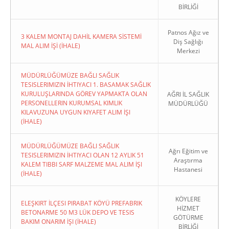
BİRLİĞİ
Patnos Ağız ve
3 KALEM MONTAJ DAHİL KAMERA SİSTEMİ
Diş Sağlığı
MAL ALIM İŞİ (İHALE)
Merkezi
MÜDÜRLÜĞÜMÜZE BAĞLI SAĞLIK
TESISLERIMIZIN İHTIYACI 1. BASAMAK SAĞLIK
KURULUŞLARINDA GÖREV YAPMAKTA OLAN
AĞRI İL SAĞLIK
PERSONELLERIN KURUMSAL KIMLIK
MÜDÜRLÜĞÜ
KILAVUZUNA UYGUN KIYAFET ALIM İŞI
(İHALE)
MÜDÜRLÜĞÜMÜZE BAĞLI SAĞLIK
Ağrı Eğitim ve
TESISLERIMIZIN İHTIYACI OLAN 12 AYLIK 51
Araştırma
KALEM TIBBI SARF MALZEME MAL ALIM İŞI
Hastanesi
(İHALE)
KÖYLERE
ELEŞKIRT İLÇESI PIRABAT KÖYÜ PREFABRIK
HİZMET
BETONARME 50 M3 LÜK DEPO VE TESIS
GÖTÜRME
BAKIM ONARIM İŞI (İHALE)
BİRLİĞİ