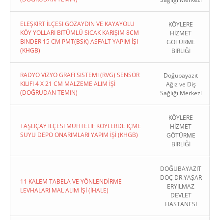
ELEŞKIRT İLÇESI GÖZAYDIN VE KAYAYOLU
KÖYLERE
KÖY YOLLARI BITÜMLÜ SICAK KARIŞIM 8CM
HİZMET
BINDER 15 CM PMT(BSK) ASFALT YAPIM İŞI
GÖTÜRME
(KHGB)
BİRLİĞİ
RADYO VİZYO GRAFİ SİSTEMİ (RVG) SENSÖR
Doğubayazıt
KILIFI 4 X 21 CM MALZEME ALIM İŞİ
Ağız ve Diş
(DOĞRUDAN TEMIN)
Sağlığı Merkezi
KÖYLERE
TAŞLIÇAY İLÇESİ MUHTELİF KÖYLERDE İÇME
HİZMET
SUYU DEPO ONARIMLARI YAPIM İŞİ (KHGB)
GÖTÜRME
BİRLİĞİ
DOĞUBAYAZIT
DOÇ DR.YAŞAR
11 KALEM TABELA VE YÖNLENDİRME
ERYILMAZ
LEVHALARI MAL ALIM İŞİ (İHALE)
DEVLET
HASTANESİ