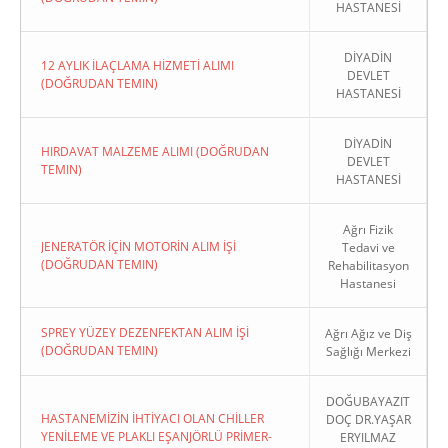
HASTANESİ
DİYADİN
12 AYLIK İLAÇLAMA HİZMETİ ALIMI
DEVLET
(DOĞRUDAN TEMIN)
HASTANESİ
DİYADİN
HIRDAVAT MALZEME ALIMI (DOĞRUDAN
DEVLET
TEMIN)
HASTANESİ
Ağrı Fizik
JENERATÖR İÇİN MOTORİN ALIM İŞİ
Tedavi ve
(DOĞRUDAN TEMIN)
Rehabilitasyon
Hastanesi
SPREY YÜZEY DEZENFEKTAN ALIM İŞİ
Ağrı Ağız ve Diş
(DOĞRUDAN TEMIN)
Sağlığı Merkezi
DOĞUBAYAZIT
HASTANEMİZİN İHTİYACI OLAN CHİLLER
DOÇ DR.YAŞAR
YENİLEME VE PLAKLI EŞANJÖRLÜ PRİMER-
ERYILMAZ