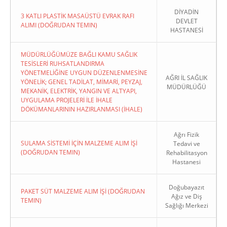
DİYADİN
3 KATLI PLASTİK MASAÜSTÜ EVRAK RAFI
DEVLET
ALIMI (DOĞRUDAN TEMIN)
HASTANESİ
MÜDÜRLÜĞÜMÜZE BAĞLI KAMU SAĞLIK
TESİSLERİ RUHSATLANDIRMA
YÖNETMELİĞİNE UYGUN DÜZENLENMESİNE
AĞRI İL SAĞLIK
YÖNELİK; GENEL TADİLAT, MİMARİ, PEYZAJ,
MÜDÜRLÜĞÜ
MEKANİK, ELEKTRİK, YANGIN VE ALTYAPI,
UYGULAMA PROJELERİ İLE İHALE
DÖKÜMANLARININ HAZIRLANMASI (İHALE)
Ağrı Fizik
SULAMA SİSTEMİ İÇİN MALZEME ALIM İŞİ
Tedavi ve
(DOĞRUDAN TEMIN)
Rehabilitasyon
Hastanesi
Doğubayazıt
PAKET SÜT MALZEME ALIM İŞİ (DOĞRUDAN
Ağız ve Diş
TEMIN)
Sağlığı Merkezi