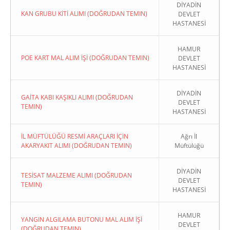
DİYADİN
KAN GRUBU KİTİ ALIMI (DOĞRUDAN TEMIN)
DEVLET
HASTANESİ
HAMUR
POE KART MAL ALIM İŞİ (DOĞRUDAN TEMIN)
DEVLET
HASTANESİ
DİYADİN
GAİTA KABI KAŞIKLI ALIMI (DOĞRUDAN
DEVLET
TEMIN)
HASTANESİ
İL MÜFTÜLÜĞÜ RESMİ ARAÇLARI İÇİN
Ağrı İl
AKARYAKIT ALIMI (DOĞRUDAN TEMIN)
Müftülüğü
DİYADİN
TESİSAT MALZEME ALIMI (DOĞRUDAN
DEVLET
TEMIN)
HASTANESİ
HAMUR
YANGIN ALGILAMA BUTONU MAL ALIM İŞİ
DEVLET
(DOĞRUDAN TEMIN)