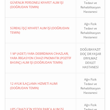
GÜVENLİK PERSONELİ KIYAFET ALIM İŞİ
Tedavi ve
(DOĞRUDAN TEMIN)
Rehabilitasyon
Hastanesi
Ağrı Fizik
SÜREKLİ İŞÇİ KIYAFET ALIM İŞİ (DOĞRUDAN
Tedavi ve
TEMIN)
Rehabilitasyon
Hastanesi
DOĞUBAYAZIT
1 M³ (ADET) YARA DEBRİDMAN CİHAZLARI,
DOÇ DR.YAŞAR
YARA İRİGASYON CİHAZI PNOMATİK (POZİTİF
ERYILMAZ
BASINÇ) ALIM İŞİ (DOĞRUDAN TEMIN)
DEVLET
HASTANESİ
Ağrı Fizik
12 AYLIK İLAÇLAMA HİZMETİ ALIMI
Tedavi ve
(DOĞRUDAN TEMIN)
Rehabilitasyon
Hastanesi
Ağrı Fizik
UPS CİHAZI İÇİN YEDEK PARÇA ALIM İŞİ
Tedavi ve