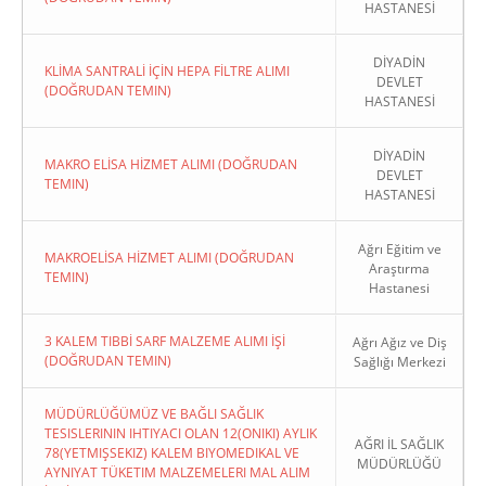
HASTANESİ
DİYADİN
KLİMA SANTRALİ İÇİN HEPA FİLTRE ALIMI
DEVLET
(DOĞRUDAN TEMIN)
HASTANESİ
DİYADİN
MAKRO ELİSA HİZMET ALIMI (DOĞRUDAN
DEVLET
TEMIN)
HASTANESİ
Ağrı Eğitim ve
MAKROELİSA HİZMET ALIMI (DOĞRUDAN
Araştırma
TEMIN)
Hastanesi
3 KALEM TIBBİ SARF MALZEME ALIMI İŞİ
Ağrı Ağız ve Diş
(DOĞRUDAN TEMIN)
Sağlığı Merkezi
MÜDÜRLÜĞÜMÜZ VE BAĞLI SAĞLIK
TESISLERININ IHTIYACI OLAN 12(ONIKI) AYLIK
AĞRI İL SAĞLIK
78(YETMIŞSEKIZ) KALEM BIYOMEDIKAL VE
MÜDÜRLÜĞÜ
AYNIYAT TÜKETIM MALZEMELERI MAL ALIM