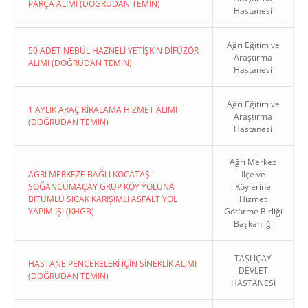
PARÇA ALIMI (DOĞRUDAN TEMIN)
Hastanesi
Ağrı Eğitim ve
50 ADET NEBÜL HAZNELİ YETİŞKİN DİFÜZÖR
Araştırma
ALIMI (DOĞRUDAN TEMIN)
Hastanesi
Ağrı Eğitim ve
1 AYLIK ARAÇ KİRALAMA HİZMET ALIMI
Araştırma
(DOĞRUDAN TEMIN)
Hastanesi
Ağrı Merkez
AĞRI MERKEZE BAĞLI KOCATAŞ-
İlçe ve
SOĞANCUMAÇAY GRUP KÖY YOLUNA
Köylerine
BITÜMLÜ SICAK KARIŞIMLI ASFALT YOL
Hizmet
YAPIM IŞI (KHGB)
Götürme Birliği
Başkanlığı
TAŞLIÇAY
HASTANE PENCERELERİ İÇİN SİNEKLİK ALIMI
DEVLET
(DOĞRUDAN TEMIN)
HASTANESİ