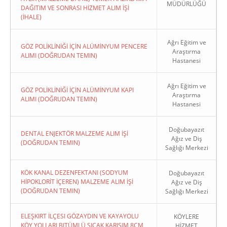
MÜDÜRLÜĞÜ
DAĞITIM VE SONRASI HİZMET ALIM İŞİ
(İHALE)
Ağrı Eğitim ve
GÖZ POLİKLİNİĞİ İÇİN ALÜMİNYUM PENCERE
Araştırma
ALIMI (DOĞRUDAN TEMIN)
Hastanesi
Ağrı Eğitim ve
GÖZ POLİKLİNİĞİ İÇİN ALÜMİNYUM KAPI
Araştırma
ALIMI (DOĞRUDAN TEMIN)
Hastanesi
Doğubayazıt
DENTAL ENJEKTÖR MALZEME ALIM İŞİ
Ağız ve Diş
(DOĞRUDAN TEMIN)
Sağlığı Merkezi
KÖK KANAL DEZENFEKTANI (SODYUM
Doğubayazıt
HİPOKLORİT İÇEREN) MALZEME ALIM İŞİ
Ağız ve Diş
(DOĞRUDAN TEMIN)
Sağlığı Merkezi
ELEŞKIRT İLÇESI GÖZAYDIN VE KAYAYOLU
KÖYLERE
KÖY YOLLARI BITÜMLÜ SICAK KARIŞIM 8CM
HİZMET