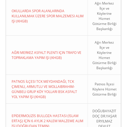
Ağrı Merkez
İlçe ve
OKULLARDA SPOR ALANLARINDA
Köylerine
KULLANILMAK ÜZERE SPOR MALZEMESI ALIM
Hizmet
IŞI (KHGB)
Götürme Birliği
Başkanlığı
Ağrı Merkez
İlçe ve
AĞRI MERKEZ ASFALT PLENTI IÇIN TRAFO VE
Köylerine
TOPRAKLAMA YAPIM IŞI (KHGB)
Hizmet
Götürme Birliği
Başkanlığı
PATNOS İLÇESI TCK MEYDANDAĞI, TCK
Patnos İlçesi
ÇIMENLI, ARMUTLU VE MOLLAIBRAHIM-
Köylere Hizmet
GÜNBELI GRUP KÖY YOLLARI BSK ASFALT
Götürme Birliği
YOL YAPIM İŞI (KHGB)
DOĞUBAYAZIT
EPİDERMOLİZİS BULLOZA HASTASI (İSLAM
DOÇ DR.YAŞAR
ERTAŞ) İÇİN 6 AYLIK 2 KALEM MALZEME ALIM
ERYILMAZ
İŞİ (DOĞRUDAN TEMIN)
DEVLET