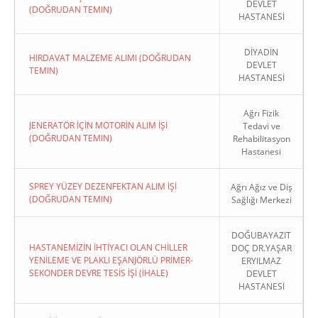
DEVLET
(DOĞRUDAN TEMIN)
HASTANESİ
DİYADİN
HIRDAVAT MALZEME ALIMI (DOĞRUDAN
DEVLET
TEMIN)
HASTANESİ
Ağrı Fizik
JENERATÖR İÇİN MOTORİN ALIM İŞİ
Tedavi ve
(DOĞRUDAN TEMIN)
Rehabilitasyon
Hastanesi
SPREY YÜZEY DEZENFEKTAN ALIM İŞİ
Ağrı Ağız ve Diş
(DOĞRUDAN TEMIN)
Sağlığı Merkezi
DOĞUBAYAZIT
HASTANEMİZİN İHTİYACI OLAN CHİLLER
DOÇ DR.YAŞAR
YENİLEME VE PLAKLI EŞANJÖRLÜ PRİMER-
ERYILMAZ
SEKONDER DEVRE TESİS İŞİ (İHALE)
DEVLET
HASTANESİ