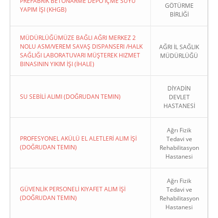
PREFABRIK BETONARME DEPO İÇME SUYU
GÖTÜRME
YAPIM İŞI (KHGB)
BİRLİĞİ
MÜDÜRLÜĞÜMÜZE BAĞLI AĞRI MERKEZ 2
NOLU ASM/VEREM SAVAŞ DISPANSERI /HALK
AĞRI İL SAĞLIK
SAĞLIĞI LABORATUVARI MÜŞTEREK HIZMET
MÜDÜRLÜĞÜ
BINASININ YIKIM İŞI (İHALE)
DİYADİN
SU SEBİLİ ALIMI (DOĞRUDAN TEMIN)
DEVLET
HASTANESİ
Ağrı Fizik
PROFESYONEL AKÜLÜ EL ALETLERİ ALIM İŞİ
Tedavi ve
(DOĞRUDAN TEMIN)
Rehabilitasyon
Hastanesi
Ağrı Fizik
GÜVENLİK PERSONELİ KIYAFET ALIM İŞİ
Tedavi ve
(DOĞRUDAN TEMIN)
Rehabilitasyon
Hastanesi