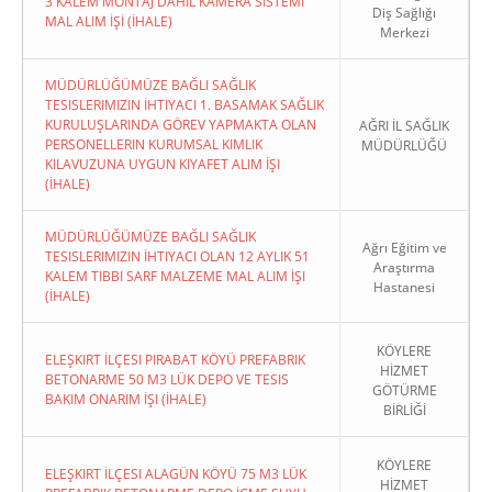
3 KALEM MONTAJ DAHİL KAMERA SİSTEMİ
Diş Sağlığı
MAL ALIM İŞİ (İHALE)
Merkezi
MÜDÜRLÜĞÜMÜZE BAĞLI SAĞLIK
TESISLERIMIZIN İHTIYACI 1. BASAMAK SAĞLIK
KURULUŞLARINDA GÖREV YAPMAKTA OLAN
AĞRI İL SAĞLIK
PERSONELLERIN KURUMSAL KIMLIK
MÜDÜRLÜĞÜ
KILAVUZUNA UYGUN KIYAFET ALIM İŞI
(İHALE)
MÜDÜRLÜĞÜMÜZE BAĞLI SAĞLIK
Ağrı Eğitim ve
TESISLERIMIZIN İHTIYACI OLAN 12 AYLIK 51
Araştırma
KALEM TIBBI SARF MALZEME MAL ALIM İŞI
Hastanesi
(İHALE)
KÖYLERE
ELEŞKIRT İLÇESI PIRABAT KÖYÜ PREFABRIK
HİZMET
BETONARME 50 M3 LÜK DEPO VE TESIS
GÖTÜRME
BAKIM ONARIM İŞI (İHALE)
BİRLİĞİ
KÖYLERE
ELEŞKIRT İLÇESI ALAGÜN KÖYÜ 75 M3 LÜK
HİZMET