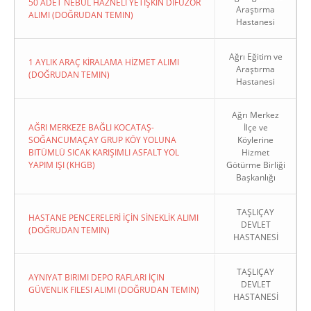
50 ADET NEBÜL HAZNELİ YETİŞKİN DİFÜZÖR
Araştırma
ALIMI (DOĞRUDAN TEMIN)
Hastanesi
Ağrı Eğitim ve
1 AYLIK ARAÇ KİRALAMA HİZMET ALIMI
Araştırma
(DOĞRUDAN TEMIN)
Hastanesi
Ağrı Merkez
AĞRI MERKEZE BAĞLI KOCATAŞ-
İlçe ve
SOĞANCUMAÇAY GRUP KÖY YOLUNA
Köylerine
BITÜMLÜ SICAK KARIŞIMLI ASFALT YOL
Hizmet
YAPIM IŞI (KHGB)
Götürme Birliği
Başkanlığı
TAŞLIÇAY
HASTANE PENCERELERİ İÇİN SİNEKLİK ALIMI
DEVLET
(DOĞRUDAN TEMIN)
HASTANESİ
TAŞLIÇAY
AYNIYAT BIRIMI DEPO RAFLARI İÇIN
DEVLET
GÜVENLIK FILESI ALIMI (DOĞRUDAN TEMIN)
HASTANESİ