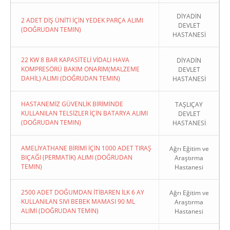
DİYADİN
2 ADET DİŞ ÜNİTİ İÇİN YEDEK PARÇA ALIMI
DEVLET
(DOĞRUDAN TEMIN)
HASTANESİ
22 KW 8 BAR KAPASİTELİ VİDALI HAVA
DİYADİN
KOMPRESÖRÜ BAKIM ONARIM(MALZEME
DEVLET
DAHİL) ALIMI (DOĞRUDAN TEMIN)
HASTANESİ
HASTANEMİZ GÜVENLİK BİRİMİNDE
TAŞLIÇAY
KULLANILAN TELSİZLER İÇİN BATARYA ALIMI
DEVLET
(DOĞRUDAN TEMIN)
HASTANESİ
AMELİYATHANE BİRİMİ İÇİN 1000 ADET TIRAŞ
Ağrı Eğitim ve
BIÇAĞI (PERMATİK) ALIMI (DOĞRUDAN
Araştırma
TEMIN)
Hastanesi
2500 ADET DOĞUMDAN İTİBAREN İLK 6 AY
Ağrı Eğitim ve
KULLANILAN SIVI BEBEK MAMASI 90 ML
Araştırma
ALIMI (DOĞRUDAN TEMIN)
Hastanesi