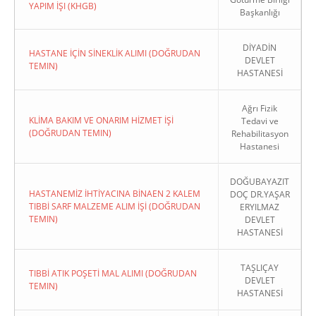
YAPIM İŞI (KHGB)
Başkanlığı
DİYADİN
HASTANE İÇİN SİNEKLİK ALIMI (DOĞRUDAN
DEVLET
TEMIN)
HASTANESİ
Ağrı Fizik
KLİMA BAKIM VE ONARIM HİZMET İŞİ
Tedavi ve
(DOĞRUDAN TEMIN)
Rehabilitasyon
Hastanesi
DOĞUBAYAZIT
HASTANEMİZ İHTİYACINA BİNAEN 2 KALEM
DOÇ DR.YAŞAR
TIBBİ SARF MALZEME ALIM İŞİ (DOĞRUDAN
ERYILMAZ
TEMIN)
DEVLET
HASTANESİ
TAŞLIÇAY
TIBBİ ATIK POŞETİ MAL ALIMI (DOĞRUDAN
DEVLET
TEMIN)
HASTANESİ