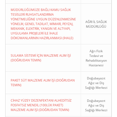
MÜDÜRLÜĞÜMÜZE BAĞLI KAMU SAĞLIK
TESİSLERİ RUHSATLANDIRMA
YÖNETMELİĞİNE UYGUN DÜZENLENMESİNE
AĞRI İL SAĞLIK
YÖNELİK; GENEL TADİLAT, MİMARİ, PEYZAJ,
MÜDÜRLÜĞÜ
MEKANİK, ELEKTRİK, YANGIN VE ALTYAPI,
UYGULAMA PROJELERİ İLE İHALE
DÖKÜMANLARININ HAZIRLANMASI (İHALE)
Ağrı Fizik
SULAMA SİSTEMİ İÇİN MALZEME ALIM İŞİ
Tedavi ve
(DOĞRUDAN TEMIN)
Rehabilitasyon
Hastanesi
Doğubayazıt
PAKET SÜT MALZEME ALIM İŞİ (DOĞRUDAN
Ağız ve Diş
TEMIN)
Sağlığı Merkezi
CİHAZ YÜZEY DEZENFEKTANI ALHEDİTSİZ
Doğubayazıt
FOSFATSIZ MENDİL (100LÜK PAKET)
Ağız ve Diş
MALZEME ALIM İŞİ (DOĞRUDAN TEMIN)
Sağlığı Merkezi