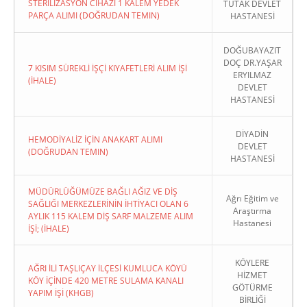
STERİLİZASYON CİHAZI 1 KALEM YEDEK
TUTAK DEVLET
PARÇA ALIMI (DOĞRUDAN TEMIN)
HASTANESİ
DOĞUBAYAZIT
DOÇ DR.YAŞAR
7 KISIM SÜREKLİ İŞÇİ KIYAFETLERİ ALIM İŞİ
ERYILMAZ
(İHALE)
DEVLET
HASTANESİ
DİYADİN
HEMODİYALİZ İÇİN ANAKART ALIMI
DEVLET
(DOĞRUDAN TEMIN)
HASTANESİ
MÜDÜRLÜĞÜMÜZE BAĞLI AĞIZ VE DİŞ
Ağrı Eğitim ve
SAĞLIĞI MERKEZLERİNİN İHTİYACI OLAN 6
Araştırma
AYLIK 115 KALEM DİŞ SARF MALZEME ALIM
Hastanesi
İŞİ; (İHALE)
KÖYLERE
AĞRI İLİ TAŞLIÇAY İLÇESİ KUMLUCA KÖYÜ
HİZMET
KÖY İÇİNDE 420 METRE SULAMA KANALI
GÖTÜRME
YAPIM İŞİ (KHGB)
BİRLİĞİ