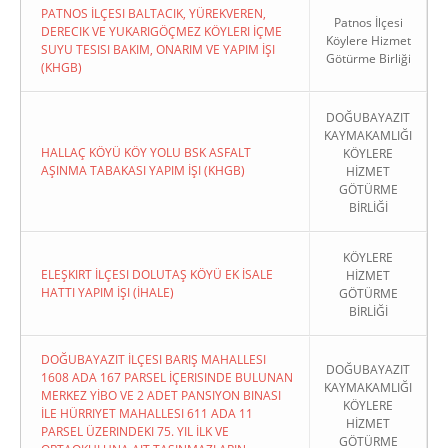
PATNOS İLÇESI BALTACIK, YÜREKVEREN,
Patnos İlçesi
DERECIK VE YUKARIGÖÇMEZ KÖYLERI İÇME
Köylere Hizmet
SUYU TESISI BAKIM, ONARIM VE YAPIM İŞI
Götürme Birliği
(KHGB)
DOĞUBAYAZIT
KAYMAKAMLIĞI
HALLAÇ KÖYÜ KÖY YOLU BSK ASFALT
KÖYLERE
AŞINMA TABAKASI YAPIM İŞI (KHGB)
HİZMET
GÖTÜRME
BİRLİĞİ
KÖYLERE
ELEŞKIRT İLÇESI DOLUTAŞ KÖYÜ EK İSALE
HİZMET
HATTI YAPIM İŞI (İHALE)
GÖTÜRME
BİRLİĞİ
DOĞUBAYAZIT İLÇESI BARIŞ MAHALLESI
DOĞUBAYAZIT
1608 ADA 167 PARSEL İÇERISINDE BULUNAN
KAYMAKAMLIĞI
MERKEZ YİBO VE 2 ADET PANSIYON BINASI
KÖYLERE
İLE HÜRRIYET MAHALLESI 611 ADA 11
HİZMET
PARSEL ÜZERINDEKI 75. YIL İLK VE
GÖTÜRME