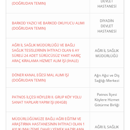
DEVLET
(DOĞRUDAN TEMIN)
HASTANESİ
DİYADİN
BARKOD YAZICI VE BARKOD OKUYUCU ALIMI
DEVLET
(DOĞRUDAN TEMIN)
HASTANESİ
AĞRI İL SAĞLIK MÜDÜRLÜĞÜ VE BAĞLI
SAĞLIK TESİSLERİNİN İHTİYACI OLAN 6 AY
AĞRI İL SAĞLIK
SÜRELİ 24 ADET SÜRÜCÜSÜZ YAKIT HARİÇ
MÜDÜRLÜĞÜ
ARAÇ KİRALAMA HİZMET ALIM İŞİ (İHALE)
DÖNER KANAL EĞESİ MAL ALIMI İŞİ
Ağrı Ağız ve Diş
(DOĞRUDAN TEMIN)
Sağlığı Merkezi
Patnos İlçesi
PATNOS İLÇESI KÖYLERI II. GRUP KÖY YOLU
Köylere Hizmet
SANAT YAPILARI YAPIM İŞI (KHGB)
Götürme Birliği
MÜDÜRLÜĞÜMÜZE BAĞLI AĞRI EĞİTİM VE
ARAŞTIRMA HASTANESİNİN İHTİYACI OLAN 1
AĞRI İL SAĞLIK
AYLIK (MALZEME DAHİL) YEMEK HAZIRLAMA