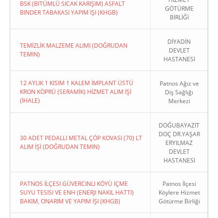
BSK (BITÜMLÜ SICAK KARIŞIM) ASFALT
GÖTÜRME
BINDER TABAKASI YAPIM İŞI (KHGB)
BİRLİĞİ
DİYADİN
TEMİZLİK MALZEME ALIMI (DOĞRUDAN
DEVLET
TEMIN)
HASTANESİ
12 AYLIK 1 KISIM 1 KALEM İMPLANT ÜSTÜ
Patnos Ağız ve
KRON KÖPRÜ (SERAMİK) HİZMET ALIM İŞİ
Diş Sağlığı
(İHALE)
Merkezi
DOĞUBAYAZIT
DOÇ DR.YAŞAR
30 ADET PEDALLI METAL ÇÖP KOVASI (70) LT
ERYILMAZ
ALIM İŞİ (DOĞRUDAN TEMIN)
DEVLET
HASTANESİ
PATNOS İLÇESI GÜVERCINLI KÖYÜ İÇME
Patnos İlçesi
SUYU TESISI VE ENH (ENERJI NAKIL HATTI)
Köylere Hizmet
BAKIM, ONARIM VE YAPIM İŞI (KHGB)
Götürme Birliği