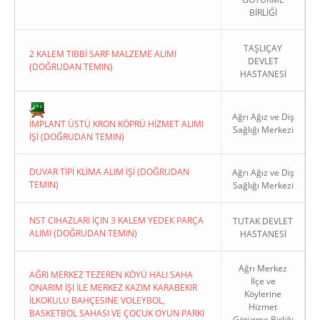
BİRLİĞİ
TAŞLIÇAY
2 KALEM TIBBİ SARF MALZEME ALIMI
DEVLET
(DOĞRUDAN TEMIN)
HASTANESİ
Copyright 2022. Ağrı Valiliği
Ağrı Ağız ve Diş
İMPLANT ÜSTÜ KRON KÖPRÜ HİZMET ALIMI
Sağlığı Merkezi
İŞİ (DOĞRUDAN TEMIN)
DUVAR TİPİ KLİMA ALIM İŞİ (DOĞRUDAN
Ağrı Ağız ve Diş
TEMIN)
Sağlığı Merkezi
NST CIHAZLARI İÇIN 3 KALEM YEDEK PARÇA
TUTAK DEVLET
ALIMI (DOĞRUDAN TEMIN)
HASTANESİ
Ağrı Merkez
AĞRI MERKEZ TEZEREN KÖYÜ HALI SAHA
İlçe ve
ONARIM İŞI İLE MERKEZ KAZIM KARABEKIR
Köylerine
İLKOKULU BAHÇESINE VOLEYBOL,
Hizmet
BASKETBOL SAHASI VE ÇOCUK OYUN PARKI
Götürme Birliği