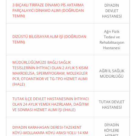
3 BIÇAKLI TİRİFAZE DİNAMO PİS AKTARMA
DİYADİN
PARÇALAYICI DİNAMO ALIMI (DOĞRUDAN
DEVLET
TEMIN)
HASTANESİ
Ağrı Fizik
DİZÜSTÜ BİLGİSAYAR ALIM İŞİ (DOĞRUDAN
Tedavi ve
TEMIN)
Rehabilitasyon
Hastanesi
MÜDÜRLÜĞÜMÜZE BAĞLI SAĞLIK
TESİSLERİNİN İHTİYACI OLAN 2 AYLIK 5 KISIM
AĞRI İL SAĞLIK
MAKROELİSA, SPERMİYOGRAM, MOLEKÜLER
MÜDÜRLÜĞÜ
PCR, OTOANTİKOR VE TG-TPO HİZMET ALIMI
(İHALE)
TUTAK İLÇE DEVLET HASTANESININ İHTIYACI
TUTAK DEVLET
OLAN 24 AYLIK YEMEK HAZIRLAMA, DAĞITIM
HASTANESİ
VE SONRASI HIZMET ALIMI İŞI (İHALE)
DİYADİN
DIYADIN KARAHASAN DERESI-TAZEKENT
KÖYLERE
KÖYÜ-MOLLAKARA KÖYÜ ARASI YOLU 14 KM
HİZMET