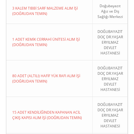
Doğubayazıt
3 KALEM TIBBİ SARF MALZEME ALIM İŞİ
Ağız ve Diş
(DOĞRUDAN TEMIN)
Sağlığı Merkezi
DOĞUBAYAZIT
DOÇ DR.YAŞAR
1 ADET KEMİK CERRAHİ ÜNİTESİ ALIM İŞİ
ERYILMAZ
(DOĞRUDAN TEMIN)
DEVLET
HASTANESİ
DOĞUBAYAZIT
DOÇ DR.YAŞAR
80 ADET (ALTILI) HAFİF YÜK RAFI ALIM İŞİ
ERYILMAZ
(DOĞRUDAN TEMIN)
DEVLET
HASTANESİ
DOĞUBAYAZIT
DOÇ DR.YAŞAR
15 ADET KENDİLİĞİNDEN KAPANAN ACİL
ERYILMAZ
ÇIKIŞ KAPISI ALIM İŞİ (DOĞRUDAN TEMIN)
DEVLET
HASTANESİ