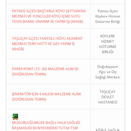
PATNOS İLÇESI BAŞTARLA KÖYÜ ŞEYTANOVA
Patnos İlçesi
MEZRASI VE YÜNCÜLER KÖYÜ İÇME SUYU
Köylere Hizmet
TESISI BAKIM, ONARIM VE YAPIM İŞI (KHGB)
Götürme Birliği
KÖYLERE
TAŞLIÇAY İLÇESI TANYOLU KÖYÜ ADAKENT
HİZMET
MEZRASI TERFI HATTI VE GES YAPIM İŞ
GÖTÜRME
(KHGB)
BİRLİĞİ
Doğubayazıt
PAPER POİNT (15- 40) MALZEME ALIM İŞİ
Ağız ve Diş
(DOĞRUDAN TEMIN)
Sağlığı Merkezi
TAŞLIÇAY
JENERATÖR İÇİN 4 KALEM MALZEME ALIMI
DEVLET
(DOĞRUDAN TEMIN)
HASTANESİ
MÜDÜRLÜĞÜMÜZE BAĞLI; HALK SAĞLIĞI
BAŞKANLIĞI BÜNYESINDEKI TUTAK TSM
AĞRI İL SAĞLIK