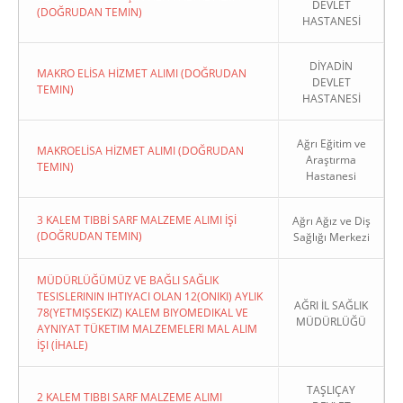
DEVLET
(DOĞRUDAN TEMIN)
HASTANESİ
DİYADİN
MAKRO ELİSA HİZMET ALIMI (DOĞRUDAN
DEVLET
TEMIN)
HASTANESİ
Ağrı Eğitim ve
MAKROELİSA HİZMET ALIMI (DOĞRUDAN
Araştırma
TEMIN)
Hastanesi
3 KALEM TIBBİ SARF MALZEME ALIMI İŞİ
Ağrı Ağız ve Diş
(DOĞRUDAN TEMIN)
Sağlığı Merkezi
MÜDÜRLÜĞÜMÜZ VE BAĞLI SAĞLIK
TESISLERININ IHTIYACI OLAN 12(ONIKI) AYLIK
AĞRI İL SAĞLIK
78(YETMIŞSEKIZ) KALEM BIYOMEDIKAL VE
MÜDÜRLÜĞÜ
AYNIYAT TÜKETIM MALZEMELERI MAL ALIM
İŞI (İHALE)
TAŞLIÇAY
2 KALEM TIBBI SARF MALZEME ALIMI