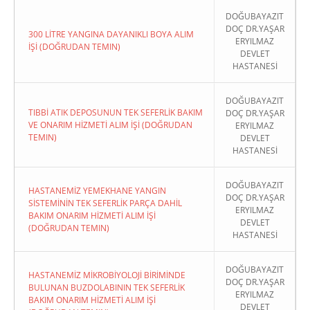
DOĞUBAYAZIT
DOÇ DR.YAŞAR
300 LİTRE YANGINA DAYANIKLI BOYA ALIM
ERYILMAZ
İŞİ (DOĞRUDAN TEMIN)
DEVLET
HASTANESİ
DOĞUBAYAZIT
TIBBİ ATIK DEPOSUNUN TEK SEFERLİK BAKIM
DOÇ DR.YAŞAR
VE ONARIM HİZMETİ ALIM İŞİ (DOĞRUDAN
ERYILMAZ
TEMIN)
DEVLET
HASTANESİ
DOĞUBAYAZIT
HASTANEMİZ YEMEKHANE YANGIN
DOÇ DR.YAŞAR
SİSTEMİNİN TEK SEFERLİK PARÇA DAHİL
ERYILMAZ
BAKIM ONARIM HİZMETİ ALIM İŞİ
DEVLET
(DOĞRUDAN TEMIN)
HASTANESİ
DOĞUBAYAZIT
HASTANEMİZ MİKROBİYOLOJİ BİRİMİNDE
DOÇ DR.YAŞAR
BULUNAN BUZDOLABININ TEK SEFERLİK
ERYILMAZ
BAKIM ONARIM HİZMETİ ALIM İŞİ
DEVLET