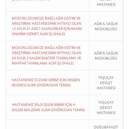
HASTANESİ
MÜDÜRLÜĞÜMÜZE BAĞLI AĞRI EĞİTİM VE
ARAŞTIRMA HASTANESİNİN İHTİYACI OLAN
AĞRI İL SAĞLIK
12 AYLIK 21 ADET ASANSÖRLER İÇİN BAKIM
MÜDÜRLÜĞÜ
ONARIM HİZMET ALIM İŞİ (İHALE)
MÜDÜRLÜĞÜMÜZE BAĞLI AĞRI EĞİTİM VE
ARAŞTIRMA HASTANESİNİN İHTİYACI OLAN
AĞRI İL SAĞLIK
24 AYLIK 2 KALEM BAKTERİ TANIMLAMA VE
MÜDÜRLÜĞÜ
MANTAR TANIMLAMA ALIM İŞİ (İHALE)
TAŞLIÇAY
HASTANEMİZ ECZANE BİRİMİ İÇİN OKSİJEN
DEVLET
MASKESİ ALIMI (DOĞRUDAN TEMIN)
HASTANESİ
TAŞLIÇAY
HASTANEMİZ BİLGİ İŞLEM BİRİMİ İÇİN 4
DEVLET
KALEM MALZEME ALIMI (DOĞRUDAN TEMIN)
HASTANESİ
DOĞUBAYAZIT