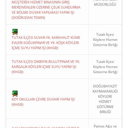
MÜŞTEREK HIZMET BINASININ GIRIŞ
MÜDÜRLÜĞÜ
MERDIVENLERI ÜZERINE ÇELIK SUNDURMA
VE BÖLME DUVAR YAPILMASI YAPIM IŞI
(DOĞRUDAN TEMIN)
Tutak İlçesi
TUTAK İLÇESI SUVAR-YK. KARAHALIT KÜME
Köylere Hizmet
EVLERI-SOĞUKPINAR VE YK. KÖŞK KÖYLERI
Götürme Birliği
İÇME SUYU YAPIM İŞI (KHGB)
TUTAK İLÇESI DIKBIYIK-BULUTPINAR VE YK.
Tutak İlçesi
KARGALIK KÖYLERI İÇME SUYU YAPIM İŞI
Köylere Hizmet
(KHGB)
Götürme Birliği
DOĞUBAYAZIT
KAYMAKAMLIĞI
KÖYLERE
KÖY OKULLARI ÇEVRE DUVARI YAPIM İŞI
HİZMET
(KHGB)
GÖTÜRME
BİRLİĞİ
Patnos Ağız ve