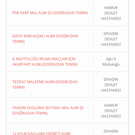
HAMUR
POE KART MAL ALIM İŞİ (DOĞRUDAN TEMIN)
DEVLET
HASTANESİ
DİYADİN
GAİTA KABI KAŞIKLI ALIMI (DOĞRUDAN
DEVLET
TEMIN)
HASTANESİ
İL MÜFTÜLÜĞÜ RESMİ ARAÇLARI İÇİN
Ağrı İl
AKARYAKIT ALIMI (DOĞRUDAN TEMIN)
Müftülüğü
DİYADİN
TESİSAT MALZEME ALIMI (DOĞRUDAN
DEVLET
TEMIN)
HASTANESİ
HAMUR
YANGIN ALGILAMA BUTONU MAL ALIM İŞİ
DEVLET
(DOĞRUDAN TEMIN)
HASTANESİ
DİYADİN
12 AYLIK İLAÇLAMA HİZMETİ ALIMI