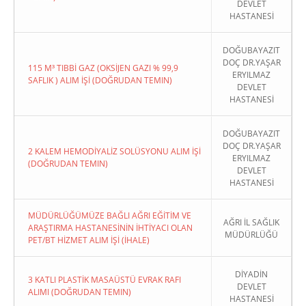
DEVLET
HASTANESİ
DOĞUBAYAZIT
DOÇ DR.YAŞAR
115 M³ TIBBİ GAZ (OKSİJEN GAZI % 99,9
ERYILMAZ
SAFLIK ) ALIM İŞİ (DOĞRUDAN TEMIN)
DEVLET
HASTANESİ
DOĞUBAYAZIT
DOÇ DR.YAŞAR
2 KALEM HEMODİYALİZ SOLÜSYONU ALIM İŞİ
ERYILMAZ
(DOĞRUDAN TEMIN)
DEVLET
HASTANESİ
MÜDÜRLÜĞÜMÜZE BAĞLI AĞRI EĞİTİM VE
AĞRI İL SAĞLIK
ARAŞTIRMA HASTANESİNİN İHTİYACI OLAN
MÜDÜRLÜĞÜ
PET/BT HİZMET ALIM İŞİ (İHALE)
DİYADİN
3 KATLI PLASTİK MASAÜSTÜ EVRAK RAFI
DEVLET
ALIMI (DOĞRUDAN TEMIN)
HASTANESİ