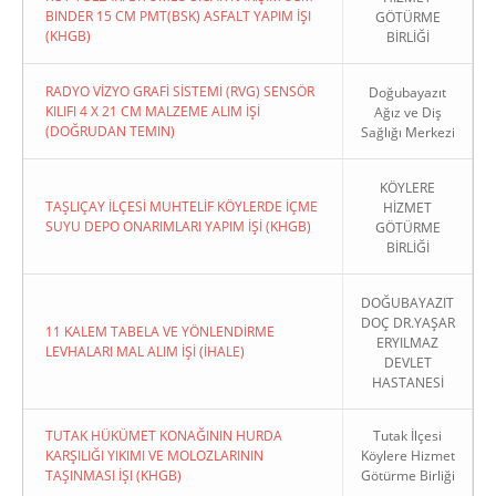
BINDER 15 CM PMT(BSK) ASFALT YAPIM İŞI
GÖTÜRME
(KHGB)
BİRLİĞİ
RADYO VİZYO GRAFİ SİSTEMİ (RVG) SENSÖR
Doğubayazıt
KILIFI 4 X 21 CM MALZEME ALIM İŞİ
Ağız ve Diş
(DOĞRUDAN TEMIN)
Sağlığı Merkezi
KÖYLERE
TAŞLIÇAY İLÇESİ MUHTELİF KÖYLERDE İÇME
HİZMET
SUYU DEPO ONARIMLARI YAPIM İŞİ (KHGB)
GÖTÜRME
BİRLİĞİ
DOĞUBAYAZIT
DOÇ DR.YAŞAR
11 KALEM TABELA VE YÖNLENDİRME
ERYILMAZ
LEVHALARI MAL ALIM İŞİ (İHALE)
DEVLET
HASTANESİ
TUTAK HÜKÜMET KONAĞININ HURDA
Tutak İlçesi
KARŞILIĞI YIKIMI VE MOLOZLARININ
Köylere Hizmet
TAŞINMASI İŞI (KHGB)
Götürme Birliği