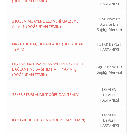
(DOĞRUDAN TEMIN)
HASTANESİ
Doğubayazıt
3 KALEM MUAYENE ELDİVENİ MALZEME
Ağız ve Diş
ALIM İŞİ (DOĞRUDAN TEMIN)
Sağlığı Merkezi
NARKOTIK İLAÇ DOLABI ALIMI (DOĞRUDAN
TUTAK DEVLET
TEMIN)
HASTANESİ
DİŞ LABORATUVARI SANAYİ TİPİ GAZ TÜPÜ
Ağrı Ağız ve Diş
BAĞLANTI VE DAĞITIM HATTI YAPIM İŞİ
Sağlığı Merkezi
(DOĞRUDAN TEMIN)
DİYADİN
ŞEKER STRİBİ ALIMI (DOĞRUDAN TEMIN)
DEVLET
HASTANESİ
DİYADİN
KAN GRUBU KİTİ ALIMI (DOĞRUDAN TEMIN)
DEVLET
HASTANESİ