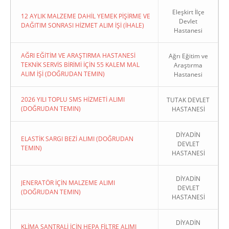
Eleşkirt İlçe
12 AYLIK MALZEME DAHİL YEMEK PİŞİRME VE
Devlet
DAĞITIM SONRASI HİZMET ALIM İŞİ (İHALE)
Hastanesi
AĞRI EĞİTİM VE ARAŞTIRMA HASTANESİ
Ağrı Eğitim ve
TEKNİK SERVİS BİRİMİ İÇİN 55 KALEM MAL
Araştırma
ALIM İŞİ (DOĞRUDAN TEMIN)
Hastanesi
2026 YILI TOPLU SMS HİZMETİ ALIMI
TUTAK DEVLET
(DOĞRUDAN TEMIN)
HASTANESİ
DİYADİN
ELASTİK SARGI BEZİ ALIMI (DOĞRUDAN
DEVLET
TEMIN)
HASTANESİ
DİYADİN
JENERATÖR İÇİN MALZEME ALIMI
DEVLET
(DOĞRUDAN TEMIN)
HASTANESİ
DİYADİN
KLİMA SANTRALİ İÇİN HEPA FİLTRE ALIMI