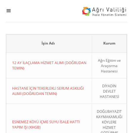
MENÜ
Ana Sayfa
ihale
İşin Adı
Kurum
Dogrudan Temin
Ağrı Eğitim ve
12 AY İLAÇLAMA HİZMET ALIMI (DOĞRUDAN
Araştırma
TEMIN)
Hastanesi
Sodes
DİYADİN
KHGB
HASTANE İÇİN TEKERLEKLİ SERUM ASKILIĞI
DEVLET
ALIMI (DOĞRUDAN TEMIN)
HASTANESİ
Okul
DOĞUBAYAZIT
KAYMAKAMLIĞI
Sonuçlanan Kayıtlar
ESNEMEZ KÖYÜ İÇME SUYU İSALE HATTI
KÖYLERE
YAPIM İŞI (KHGB)
HİZMET
Kapat
GÖTÜRME