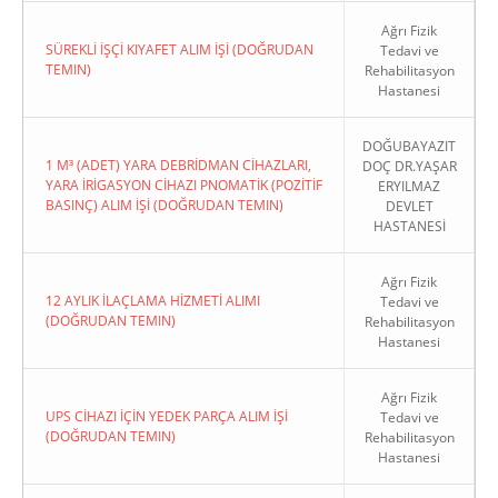
Ağrı Fizik
SÜREKLİ İŞÇİ KIYAFET ALIM İŞİ (DOĞRUDAN
Tedavi ve
TEMIN)
Rehabilitasyon
Hastanesi
DOĞUBAYAZIT
1 M³ (ADET) YARA DEBRİDMAN CİHAZLARI,
DOÇ DR.YAŞAR
YARA İRİGASYON CİHAZI PNOMATİK (POZİTİF
ERYILMAZ
BASINÇ) ALIM İŞİ (DOĞRUDAN TEMIN)
DEVLET
HASTANESİ
Ağrı Fizik
12 AYLIK İLAÇLAMA HİZMETİ ALIMI
Tedavi ve
(DOĞRUDAN TEMIN)
Rehabilitasyon
Hastanesi
Ağrı Fizik
UPS CİHAZI İÇİN YEDEK PARÇA ALIM İŞİ
Tedavi ve
(DOĞRUDAN TEMIN)
Rehabilitasyon
Hastanesi