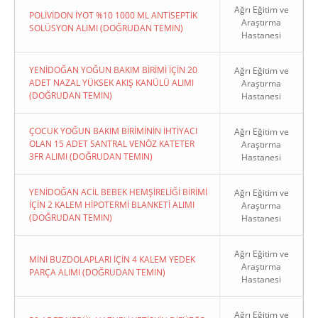
Ağrı Eğitim ve
POLİVİDON İYOT %10 1000 ML ANTİSEPTİK
Araştırma
SOLÜSYON ALIMI (DOĞRUDAN TEMIN)
Hastanesi
YENİDOĞAN YOĞUN BAKIM BİRİMİ İÇİN 20
Ağrı Eğitim ve
ADET NAZAL YÜKSEK AKIŞ KANÜLÜ ALIMI
Araştırma
(DOĞRUDAN TEMIN)
Hastanesi
ÇOCUK YOĞUN BAKIM BİRİMİNİN İHTİYACI
Ağrı Eğitim ve
OLAN 15 ADET SANTRAL VENÖZ KATETER
Araştırma
3FR ALIMI (DOĞRUDAN TEMIN)
Hastanesi
YENİDOĞAN ACİL BEBEK HEMŞİRELİĞİ BİRİMİ
Ağrı Eğitim ve
İÇİN 2 KALEM HİPOTERMİ BLANKETİ ALIMI
Araştırma
(DOĞRUDAN TEMIN)
Hastanesi
Ağrı Eğitim ve
MİNİ BUZDOLAPLARI İÇİN 4 KALEM YEDEK
Araştırma
PARÇA ALIMI (DOĞRUDAN TEMIN)
Hastanesi
Ağrı Eğitim ve