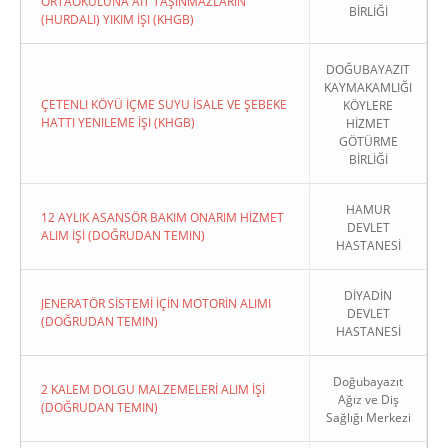
ORTAOKULUNA AIT TAŞINMAZLARIN
BİRLİĞİ
(HURDALI) YIKIM İŞI (KHGB)
DOĞUBAYAZIT
KAYMAKAMLIĞI
ÇETENLI KÖYÜ İÇME SUYU İSALE VE ŞEBEKE
KÖYLERE
HATTI YENILEME İŞI (KHGB)
HİZMET
GÖTÜRME
BİRLİĞİ
HAMUR
12 AYLIK ASANSÖR BAKIM ONARIM HİZMET
DEVLET
ALIM İŞİ (DOĞRUDAN TEMIN)
HASTANESİ
DİYADİN
JENERATÖR SİSTEMİ İÇİN MOTORİN ALIMI
DEVLET
(DOĞRUDAN TEMIN)
HASTANESİ
Doğubayazıt
2 KALEM DOLGU MALZEMELERİ ALIM İŞİ
Ağız ve Diş
(DOĞRUDAN TEMIN)
Sağlığı Merkezi