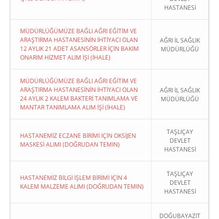
HASTANESİ
MÜDÜRLÜĞÜMÜZE BAĞLI AĞRI EĞİTİM VE
ARAŞTIRMA HASTANESİNİN İHTİYACI OLAN
AĞRI İL SAĞLIK
12 AYLIK 21 ADET ASANSÖRLER İÇİN BAKIM
MÜDÜRLÜĞÜ
ONARIM HİZMET ALIM İŞİ (İHALE)
MÜDÜRLÜĞÜMÜZE BAĞLI AĞRI EĞİTİM VE
ARAŞTIRMA HASTANESİNİN İHTİYACI OLAN
AĞRI İL SAĞLIK
24 AYLIK 2 KALEM BAKTERİ TANIMLAMA VE
MÜDÜRLÜĞÜ
MANTAR TANIMLAMA ALIM İŞİ (İHALE)
TAŞLIÇAY
HASTANEMİZ ECZANE BİRİMİ İÇİN OKSİJEN
DEVLET
MASKESİ ALIMI (DOĞRUDAN TEMIN)
HASTANESİ
TAŞLIÇAY
HASTANEMİZ BİLGİ İŞLEM BİRİMİ İÇİN 4
DEVLET
KALEM MALZEME ALIMI (DOĞRUDAN TEMIN)
HASTANESİ
DOĞUBAYAZIT