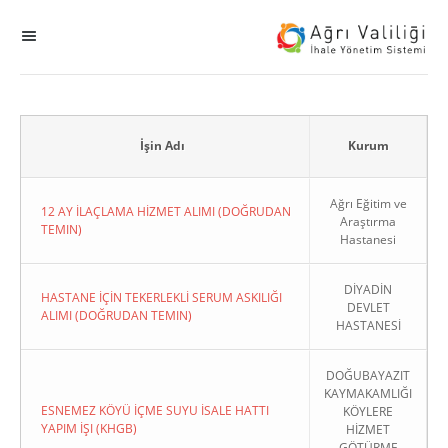
MENÜ
Ana Sayfa
ihale
İşin Adı
Kurum
Dogrudan Temin
Ağrı Eğitim ve
12 AY İLAÇLAMA HİZMET ALIMI (DOĞRUDAN
Araştırma
TEMIN)
Hastanesi
Sodes
DİYADİN
KHGB
HASTANE İÇİN TEKERLEKLİ SERUM ASKILIĞI
DEVLET
ALIMI (DOĞRUDAN TEMIN)
HASTANESİ
Okul
DOĞUBAYAZIT
KAYMAKAMLIĞI
Sonuçlanan Kayıtlar
ESNEMEZ KÖYÜ İÇME SUYU İSALE HATTI
KÖYLERE
YAPIM İŞI (KHGB)
HİZMET
Kapat
GÖTÜRME