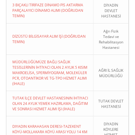
3 BIÇAKLI TİRİFAZE DİNAMO PİS AKTARMA
DİYADİN
PARÇALAYICI DİNAMO ALIMI (DOĞRUDAN
DEVLET
TEMIN)
HASTANESİ
Ağrı Fizik
DİZÜSTÜ BİLGİSAYAR ALIM İŞİ (DOĞRUDAN
Tedavi ve
TEMIN)
Rehabilitasyon
Hastanesi
MÜDÜRLÜĞÜMÜZE BAĞLI SAĞLIK
TESİSLERİNİN İHTİYACI OLAN 2 AYLIK 5 KISIM
AĞRI İL SAĞLIK
MAKROELİSA, SPERMİYOGRAM, MOLEKÜLER
MÜDÜRLÜĞÜ
PCR, OTOANTİKOR VE TG-TPO HİZMET ALIMI
(İHALE)
TUTAK İLÇE DEVLET HASTANESININ İHTIYACI
TUTAK DEVLET
OLAN 24 AYLIK YEMEK HAZIRLAMA, DAĞITIM
HASTANESİ
VE SONRASI HIZMET ALIMI İŞI (İHALE)
DİYADİN
DIYADIN KARAHASAN DERESI-TAZEKENT
KÖYLERE
KÖYÜ-MOLLAKARA KÖYÜ ARASI YOLU 14 KM
HİZMET