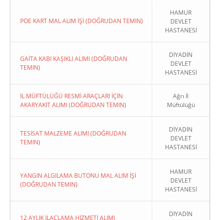
HAMUR
POE KART MAL ALIM İŞİ (DOĞRUDAN TEMIN)
DEVLET
HASTANESİ
DİYADİN
GAİTA KABI KAŞIKLI ALIMI (DOĞRUDAN
DEVLET
TEMIN)
HASTANESİ
İL MÜFTÜLÜĞÜ RESMİ ARAÇLARI İÇİN
Ağrı İl
AKARYAKIT ALIMI (DOĞRUDAN TEMIN)
Müftülüğü
DİYADİN
TESİSAT MALZEME ALIMI (DOĞRUDAN
DEVLET
TEMIN)
HASTANESİ
HAMUR
YANGIN ALGILAMA BUTONU MAL ALIM İŞİ
DEVLET
(DOĞRUDAN TEMIN)
HASTANESİ
DİYADİN
12 AYLIK İLAÇLAMA HİZMETİ ALIMI