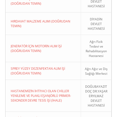
DEVLET
(DOĞRUDAN TEMIN)
HASTANESİ
DİYADİN
HIRDAVAT MALZEME ALIMI (DOĞRUDAN
DEVLET
TEMIN)
HASTANESİ
Ağrı Fizik
JENERATÖR İÇİN MOTORİN ALIM İŞİ
Tedavi ve
(DOĞRUDAN TEMIN)
Rehabilitasyon
Hastanesi
SPREY YÜZEY DEZENFEKTAN ALIM İŞİ
Ağrı Ağız ve Diş
(DOĞRUDAN TEMIN)
Sağlığı Merkezi
DOĞUBAYAZIT
HASTANEMİZİN İHTİYACI OLAN CHİLLER
DOÇ DR.YAŞAR
YENİLEME VE PLAKLI EŞANJÖRLÜ PRİMER-
ERYILMAZ
SEKONDER DEVRE TESİS İŞİ (İHALE)
DEVLET
HASTANESİ