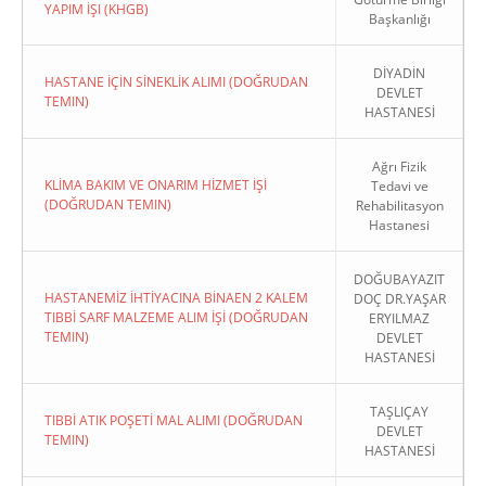
YAPIM İŞI (KHGB)
Başkanlığı
DİYADİN
HASTANE İÇİN SİNEKLİK ALIMI (DOĞRUDAN
DEVLET
TEMIN)
HASTANESİ
Ağrı Fizik
KLİMA BAKIM VE ONARIM HİZMET İŞİ
Tedavi ve
(DOĞRUDAN TEMIN)
Rehabilitasyon
Hastanesi
DOĞUBAYAZIT
HASTANEMİZ İHTİYACINA BİNAEN 2 KALEM
DOÇ DR.YAŞAR
TIBBİ SARF MALZEME ALIM İŞİ (DOĞRUDAN
ERYILMAZ
TEMIN)
DEVLET
HASTANESİ
TAŞLIÇAY
TIBBİ ATIK POŞETİ MAL ALIMI (DOĞRUDAN
DEVLET
TEMIN)
HASTANESİ