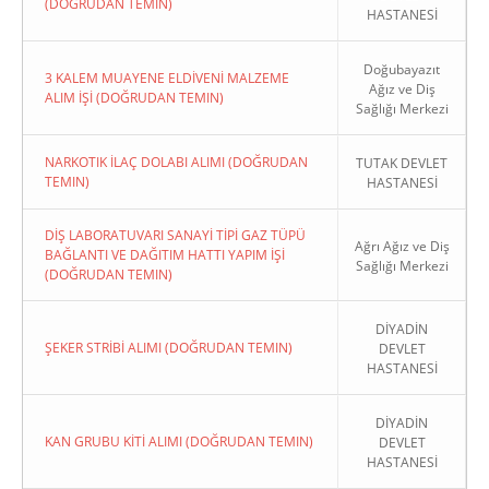
(DOĞRUDAN TEMIN)
HASTANESİ
Doğubayazıt
3 KALEM MUAYENE ELDİVENİ MALZEME
Ağız ve Diş
ALIM İŞİ (DOĞRUDAN TEMIN)
Sağlığı Merkezi
NARKOTIK İLAÇ DOLABI ALIMI (DOĞRUDAN
TUTAK DEVLET
TEMIN)
HASTANESİ
DİŞ LABORATUVARI SANAYİ TİPİ GAZ TÜPÜ
Ağrı Ağız ve Diş
BAĞLANTI VE DAĞITIM HATTI YAPIM İŞİ
Sağlığı Merkezi
(DOĞRUDAN TEMIN)
DİYADİN
ŞEKER STRİBİ ALIMI (DOĞRUDAN TEMIN)
DEVLET
HASTANESİ
DİYADİN
KAN GRUBU KİTİ ALIMI (DOĞRUDAN TEMIN)
DEVLET
HASTANESİ