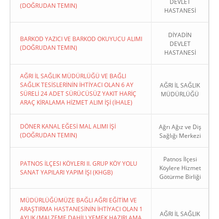
DEVLET
(DOĞRUDAN TEMIN)
HASTANESİ
DİYADİN
BARKOD YAZICI VE BARKOD OKUYUCU ALIMI
DEVLET
(DOĞRUDAN TEMIN)
HASTANESİ
AĞRI İL SAĞLIK MÜDÜRLÜĞÜ VE BAĞLI
SAĞLIK TESİSLERİNİN İHTİYACI OLAN 6 AY
AĞRI İL SAĞLIK
SÜRELİ 24 ADET SÜRÜCÜSÜZ YAKIT HARİÇ
MÜDÜRLÜĞÜ
ARAÇ KİRALAMA HİZMET ALIM İŞİ (İHALE)
DÖNER KANAL EĞESİ MAL ALIMI İŞİ
Ağrı Ağız ve Diş
(DOĞRUDAN TEMIN)
Sağlığı Merkezi
Patnos İlçesi
PATNOS İLÇESI KÖYLERI II. GRUP KÖY YOLU
Köylere Hizmet
SANAT YAPILARI YAPIM İŞI (KHGB)
Götürme Birliği
MÜDÜRLÜĞÜMÜZE BAĞLI AĞRI EĞİTİM VE
ARAŞTIRMA HASTANESİNİN İHTİYACI OLAN 1
AĞRI İL SAĞLIK
AYLIK (MALZEME DAHİL) YEMEK HAZIRLAMA