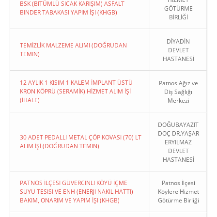
BSK (BITÜMLÜ SICAK KARIŞIM) ASFALT
GÖTÜRME
BINDER TABAKASI YAPIM İŞI (KHGB)
BİRLİĞİ
DİYADİN
TEMİZLİK MALZEME ALIMI (DOĞRUDAN
DEVLET
TEMIN)
HASTANESİ
12 AYLIK 1 KISIM 1 KALEM İMPLANT ÜSTÜ
Patnos Ağız ve
KRON KÖPRÜ (SERAMİK) HİZMET ALIM İŞİ
Diş Sağlığı
(İHALE)
Merkezi
DOĞUBAYAZIT
DOÇ DR.YAŞAR
30 ADET PEDALLI METAL ÇÖP KOVASI (70) LT
ERYILMAZ
ALIM İŞİ (DOĞRUDAN TEMIN)
DEVLET
HASTANESİ
PATNOS İLÇESI GÜVERCINLI KÖYÜ İÇME
Patnos İlçesi
SUYU TESISI VE ENH (ENERJI NAKIL HATTI)
Köylere Hizmet
BAKIM, ONARIM VE YAPIM İŞI (KHGB)
Götürme Birliği