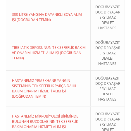
DOĞUBAYAZIT
DOÇ DR.YAŞAR
300 LİTRE YANGINA DAYANIKLI BOYA ALIM
ERYILMAZ
İŞİ (DOĞRUDAN TEMIN)
DEVLET
HASTANESİ
DOĞUBAYAZIT
TIBBİ ATIK DEPOSUNUN TEK SEFERLİK BAKIM
DOÇ DR.YAŞAR
VE ONARIM HİZMETİ ALIM İŞİ (DOĞRUDAN
ERYILMAZ
TEMIN)
DEVLET
HASTANESİ
DOĞUBAYAZIT
HASTANEMİZ YEMEKHANE YANGIN
DOÇ DR.YAŞAR
SİSTEMİNİN TEK SEFERLİK PARÇA DAHİL
ERYILMAZ
BAKIM ONARIM HİZMETİ ALIM İŞİ
DEVLET
(DOĞRUDAN TEMIN)
HASTANESİ
DOĞUBAYAZIT
HASTANEMİZ MİKROBİYOLOJİ BİRİMİNDE
DOÇ DR.YAŞAR
BULUNAN BUZDOLABININ TEK SEFERLİK
ERYILMAZ
BAKIM ONARIM HİZMETİ ALIM İŞİ
DEVLET