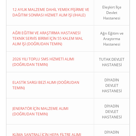
Eleşkirt İlçe
12 AYLIK MALZEME DAHİL YEMEK PİŞİRME VE
Devlet
DAĞITIM SONRASI HİZMET ALIM İŞİ (İHALE)
Hastanesi
AĞRI EĞİTİM VE ARAŞTIRMA HASTANESİ
Ağrı Eğitim ve
TEKNİK SERVİS BİRİMİ İÇİN 55 KALEM MAL
Araştırma
ALIM İŞİ (DOĞRUDAN TEMIN)
Hastanesi
2026 YILI TOPLU SMS HİZMETİ ALIMI
TUTAK DEVLET
(DOĞRUDAN TEMIN)
HASTANESİ
DİYADİN
ELASTİK SARGI BEZİ ALIMI (DOĞRUDAN
DEVLET
TEMIN)
HASTANESİ
DİYADİN
JENERATÖR İÇİN MALZEME ALIMI
DEVLET
(DOĞRUDAN TEMIN)
HASTANESİ
DİYADİN
KLİMA SANTRALİ İÇİN HEPA FİLTRE ALIMI