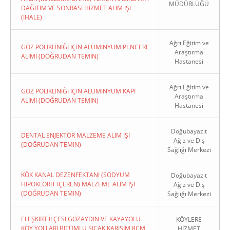
MÜDÜRLÜĞÜ
DAĞITIM VE SONRASI HİZMET ALIM İŞİ
(İHALE)
Ağrı Eğitim ve
GÖZ POLİKLİNİĞİ İÇİN ALÜMİNYUM PENCERE
Araştırma
ALIMI (DOĞRUDAN TEMIN)
Hastanesi
Ağrı Eğitim ve
GÖZ POLİKLİNİĞİ İÇİN ALÜMİNYUM KAPI
Araştırma
ALIMI (DOĞRUDAN TEMIN)
Hastanesi
Doğubayazıt
DENTAL ENJEKTÖR MALZEME ALIM İŞİ
Ağız ve Diş
(DOĞRUDAN TEMIN)
Sağlığı Merkezi
KÖK KANAL DEZENFEKTANI (SODYUM
Doğubayazıt
HİPOKLORİT İÇEREN) MALZEME ALIM İŞİ
Ağız ve Diş
(DOĞRUDAN TEMIN)
Sağlığı Merkezi
ELEŞKIRT İLÇESI GÖZAYDIN VE KAYAYOLU
KÖYLERE
KÖY YOLLARI BITÜMLÜ SICAK KARIŞIM 8CM
HİZMET