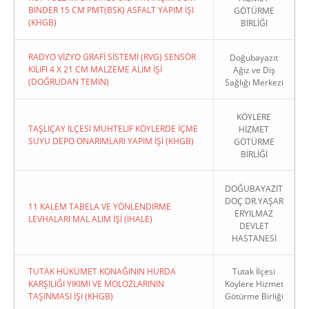
BINDER 15 CM PMT(BSK) ASFALT YAPIM İŞI
GÖTÜRME
(KHGB)
BİRLİĞİ
RADYO VİZYO GRAFİ SİSTEMİ (RVG) SENSÖR
Doğubayazıt
KILIFI 4 X 21 CM MALZEME ALIM İŞİ
Ağız ve Diş
(DOĞRUDAN TEMIN)
Sağlığı Merkezi
KÖYLERE
TAŞLIÇAY İLÇESİ MUHTELİF KÖYLERDE İÇME
HİZMET
SUYU DEPO ONARIMLARI YAPIM İŞİ (KHGB)
GÖTÜRME
BİRLİĞİ
DOĞUBAYAZIT
DOÇ DR.YAŞAR
11 KALEM TABELA VE YÖNLENDİRME
ERYILMAZ
LEVHALARI MAL ALIM İŞİ (İHALE)
DEVLET
HASTANESİ
TUTAK HÜKÜMET KONAĞININ HURDA
Tutak İlçesi
KARŞILIĞI YIKIMI VE MOLOZLARININ
Köylere Hizmet
TAŞINMASI İŞI (KHGB)
Götürme Birliği