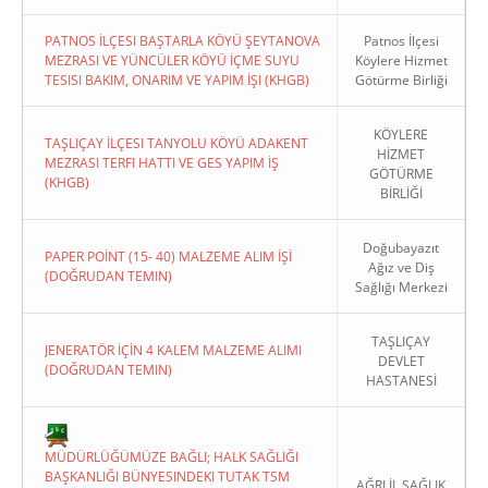
PATNOS İLÇESI BAŞTARLA KÖYÜ ŞEYTANOVA
Patnos İlçesi
MEZRASI VE YÜNCÜLER KÖYÜ İÇME SUYU
Köylere Hizmet
TESISI BAKIM, ONARIM VE YAPIM İŞI (KHGB)
Götürme Birliği
KÖYLERE
TAŞLIÇAY İLÇESI TANYOLU KÖYÜ ADAKENT
HİZMET
MEZRASI TERFI HATTI VE GES YAPIM İŞ
GÖTÜRME
(KHGB)
BİRLİĞİ
Doğubayazıt
PAPER POİNT (15- 40) MALZEME ALIM İŞİ
Ağız ve Diş
(DOĞRUDAN TEMIN)
Sağlığı Merkezi
TAŞLIÇAY
JENERATÖR İÇİN 4 KALEM MALZEME ALIMI
DEVLET
(DOĞRUDAN TEMIN)
HASTANESİ
MÜDÜRLÜĞÜMÜZE BAĞLI; HALK SAĞLIĞI
BAŞKANLIĞI BÜNYESINDEKI TUTAK TSM
AĞRI İL SAĞLIK