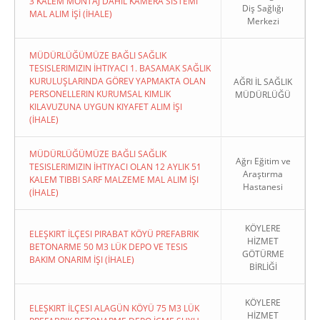
3 KALEM MONTAJ DAHİL KAMERA SİSTEMİ
Diş Sağlığı
MAL ALIM İŞİ (İHALE)
Merkezi
MÜDÜRLÜĞÜMÜZE BAĞLI SAĞLIK
TESISLERIMIZIN İHTIYACI 1. BASAMAK SAĞLIK
KURULUŞLARINDA GÖREV YAPMAKTA OLAN
AĞRI İL SAĞLIK
PERSONELLERIN KURUMSAL KIMLIK
MÜDÜRLÜĞÜ
KILAVUZUNA UYGUN KIYAFET ALIM İŞI
(İHALE)
MÜDÜRLÜĞÜMÜZE BAĞLI SAĞLIK
Ağrı Eğitim ve
TESISLERIMIZIN İHTIYACI OLAN 12 AYLIK 51
Araştırma
KALEM TIBBI SARF MALZEME MAL ALIM İŞI
Hastanesi
(İHALE)
KÖYLERE
ELEŞKIRT İLÇESI PIRABAT KÖYÜ PREFABRIK
HİZMET
BETONARME 50 M3 LÜK DEPO VE TESIS
GÖTÜRME
BAKIM ONARIM İŞI (İHALE)
BİRLİĞİ
KÖYLERE
ELEŞKIRT İLÇESI ALAGÜN KÖYÜ 75 M3 LÜK
HİZMET