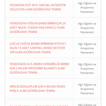
Ağrı Eğitim ve
POLİVİDON İYOT %10 1000 ML ANTİSEPTİK
Araştırma
SOLÜSYON ALIMI (DOĞRUDAN TEMIN)
Hastanesi
YENİDOĞAN YOĞUN BAKIM BİRİMİ İÇİN 20
Ağrı Eğitim ve
ADET NAZAL YÜKSEK AKIŞ KANÜLÜ ALIMI
Araştırma
(DOĞRUDAN TEMIN)
Hastanesi
ÇOCUK YOĞUN BAKIM BİRİMİNİN İHTİYACI
Ağrı Eğitim ve
OLAN 15 ADET SANTRAL VENÖZ KATETER
Araştırma
3FR ALIMI (DOĞRUDAN TEMIN)
Hastanesi
YENİDOĞAN ACİL BEBEK HEMŞİRELİĞİ BİRİMİ
Ağrı Eğitim ve
İÇİN 2 KALEM HİPOTERMİ BLANKETİ ALIMI
Araştırma
(DOĞRUDAN TEMIN)
Hastanesi
Ağrı Eğitim ve
MİNİ BUZDOLAPLARI İÇİN 4 KALEM YEDEK
Araştırma
PARÇA ALIMI (DOĞRUDAN TEMIN)
Hastanesi
Ağrı Eğitim ve