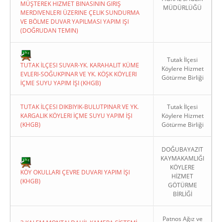
MÜŞTEREK HIZMET BINASININ GIRIŞ
MÜDÜRLÜĞÜ
MERDIVENLERI ÜZERINE ÇELIK SUNDURMA
VE BÖLME DUVAR YAPILMASI YAPIM IŞI
(DOĞRUDAN TEMIN)
Tutak İlçesi
TUTAK İLÇESI SUVAR-YK. KARAHALIT KÜME
Köylere Hizmet
EVLERI-SOĞUKPINAR VE YK. KÖŞK KÖYLERI
Götürme Birliği
İÇME SUYU YAPIM İŞI (KHGB)
TUTAK İLÇESI DIKBIYIK-BULUTPINAR VE YK.
Tutak İlçesi
KARGALIK KÖYLERI İÇME SUYU YAPIM İŞI
Köylere Hizmet
(KHGB)
Götürme Birliği
DOĞUBAYAZIT
KAYMAKAMLIĞI
KÖYLERE
KÖY OKULLARI ÇEVRE DUVARI YAPIM İŞI
HİZMET
(KHGB)
GÖTÜRME
BİRLİĞİ
Patnos Ağız ve