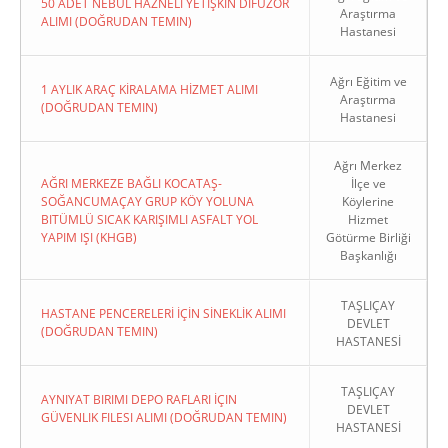
50 ADET NEBÜL HAZNELİ YETİŞKİN DİFÜZÖR
Araştırma
ALIMI (DOĞRUDAN TEMIN)
Hastanesi
Ağrı Eğitim ve
1 AYLIK ARAÇ KİRALAMA HİZMET ALIMI
Araştırma
(DOĞRUDAN TEMIN)
Hastanesi
Ağrı Merkez
AĞRI MERKEZE BAĞLI KOCATAŞ-
İlçe ve
SOĞANCUMAÇAY GRUP KÖY YOLUNA
Köylerine
BITÜMLÜ SICAK KARIŞIMLI ASFALT YOL
Hizmet
YAPIM IŞI (KHGB)
Götürme Birliği
Başkanlığı
TAŞLIÇAY
HASTANE PENCERELERİ İÇİN SİNEKLİK ALIMI
DEVLET
(DOĞRUDAN TEMIN)
HASTANESİ
TAŞLIÇAY
AYNIYAT BIRIMI DEPO RAFLARI İÇIN
DEVLET
GÜVENLIK FILESI ALIMI (DOĞRUDAN TEMIN)
HASTANESİ