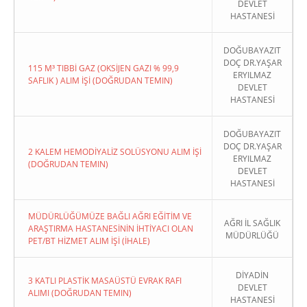
DEVLET
HASTANESİ
DOĞUBAYAZIT
DOÇ DR.YAŞAR
115 M³ TIBBİ GAZ (OKSİJEN GAZI % 99,9
ERYILMAZ
SAFLIK ) ALIM İŞİ (DOĞRUDAN TEMIN)
DEVLET
HASTANESİ
DOĞUBAYAZIT
DOÇ DR.YAŞAR
2 KALEM HEMODİYALİZ SOLÜSYONU ALIM İŞİ
ERYILMAZ
(DOĞRUDAN TEMIN)
DEVLET
HASTANESİ
MÜDÜRLÜĞÜMÜZE BAĞLI AĞRI EĞİTİM VE
AĞRI İL SAĞLIK
ARAŞTIRMA HASTANESİNİN İHTİYACI OLAN
MÜDÜRLÜĞÜ
PET/BT HİZMET ALIM İŞİ (İHALE)
DİYADİN
3 KATLI PLASTİK MASAÜSTÜ EVRAK RAFI
DEVLET
ALIMI (DOĞRUDAN TEMIN)
HASTANESİ