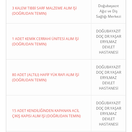
Doğubayazıt
3 KALEM TIBBİ SARF MALZEME ALIM İŞİ
Ağız ve Diş
(DOĞRUDAN TEMIN)
Sağlığı Merkezi
DOĞUBAYAZIT
DOÇ DR.YAŞAR
1 ADET KEMİK CERRAHİ ÜNİTESİ ALIM İŞİ
ERYILMAZ
(DOĞRUDAN TEMIN)
DEVLET
HASTANESİ
DOĞUBAYAZIT
DOÇ DR.YAŞAR
80 ADET (ALTILI) HAFİF YÜK RAFI ALIM İŞİ
ERYILMAZ
(DOĞRUDAN TEMIN)
DEVLET
HASTANESİ
DOĞUBAYAZIT
DOÇ DR.YAŞAR
15 ADET KENDİLİĞİNDEN KAPANAN ACİL
ERYILMAZ
ÇIKIŞ KAPISI ALIM İŞİ (DOĞRUDAN TEMIN)
DEVLET
HASTANESİ