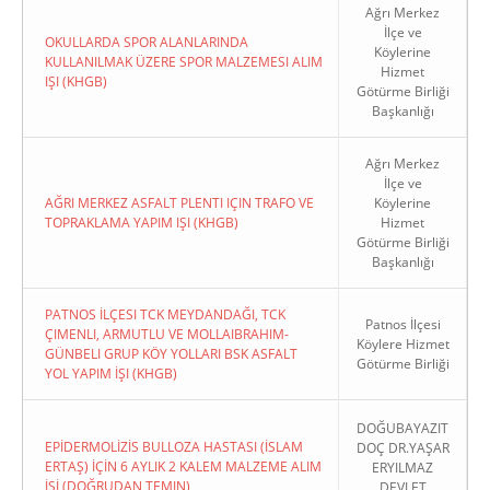
Ağrı Merkez
İlçe ve
OKULLARDA SPOR ALANLARINDA
Köylerine
KULLANILMAK ÜZERE SPOR MALZEMESI ALIM
Hizmet
IŞI (KHGB)
Götürme Birliği
Başkanlığı
Ağrı Merkez
İlçe ve
AĞRI MERKEZ ASFALT PLENTI IÇIN TRAFO VE
Köylerine
TOPRAKLAMA YAPIM IŞI (KHGB)
Hizmet
Götürme Birliği
Başkanlığı
PATNOS İLÇESI TCK MEYDANDAĞI, TCK
Patnos İlçesi
ÇIMENLI, ARMUTLU VE MOLLAIBRAHIM-
Köylere Hizmet
GÜNBELI GRUP KÖY YOLLARI BSK ASFALT
Götürme Birliği
YOL YAPIM İŞI (KHGB)
DOĞUBAYAZIT
EPİDERMOLİZİS BULLOZA HASTASI (İSLAM
DOÇ DR.YAŞAR
ERTAŞ) İÇİN 6 AYLIK 2 KALEM MALZEME ALIM
ERYILMAZ
İŞİ (DOĞRUDAN TEMIN)
DEVLET