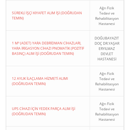
Ağrı Fizik
SÜREKLİ İŞÇİ KIYAFET ALIM İŞİ (DOĞRUDAN
Tedavi ve
TEMIN)
Rehabilitasyon
Hastanesi
DOĞUBAYAZIT
1 M³ (ADET) YARA DEBRİDMAN CİHAZLARI,
DOÇ DR.YAŞAR
YARA İRİGASYON CİHAZI PNOMATİK (POZİTİF
ERYILMAZ
BASINÇ) ALIM İŞİ (DOĞRUDAN TEMIN)
DEVLET
HASTANESİ
Ağrı Fizik
12 AYLIK İLAÇLAMA HİZMETİ ALIMI
Tedavi ve
(DOĞRUDAN TEMIN)
Rehabilitasyon
Hastanesi
Ağrı Fizik
UPS CİHAZI İÇİN YEDEK PARÇA ALIM İŞİ
Tedavi ve
(DOĞRUDAN TEMIN)
Rehabilitasyon
Hastanesi