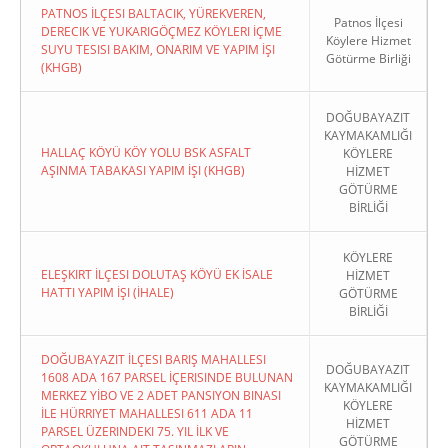
PATNOS İLÇESI BALTACIK, YÜREKVEREN,
Patnos İlçesi
DERECIK VE YUKARIGÖÇMEZ KÖYLERI İÇME
Köylere Hizmet
SUYU TESISI BAKIM, ONARIM VE YAPIM İŞI
Götürme Birliği
(KHGB)
DOĞUBAYAZIT
KAYMAKAMLIĞI
HALLAÇ KÖYÜ KÖY YOLU BSK ASFALT
KÖYLERE
AŞINMA TABAKASI YAPIM İŞI (KHGB)
HİZMET
GÖTÜRME
BİRLİĞİ
KÖYLERE
ELEŞKIRT İLÇESI DOLUTAŞ KÖYÜ EK İSALE
HİZMET
HATTI YAPIM İŞI (İHALE)
GÖTÜRME
BİRLİĞİ
DOĞUBAYAZIT İLÇESI BARIŞ MAHALLESI
DOĞUBAYAZIT
1608 ADA 167 PARSEL İÇERISINDE BULUNAN
KAYMAKAMLIĞI
MERKEZ YİBO VE 2 ADET PANSIYON BINASI
KÖYLERE
İLE HÜRRIYET MAHALLESI 611 ADA 11
HİZMET
PARSEL ÜZERINDEKI 75. YIL İLK VE
GÖTÜRME