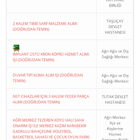
BİRLİĞİ
TAŞLIÇAY
2 KALEM TIBBİ SARF MALZEME ALIMI
DEVLET
(DOĞRUDAN TEMIN)
HASTANESİ
Copyright 2022. Ağrı Valiliği
Ağrı Ağız ve Diş
İMPLANT ÜSTÜ KRON KÖPRÜ HİZMET ALIMI
Sağlığı Merkezi
İŞİ (DOĞRUDAN TEMIN)
DUVAR TİPİ KLİMA ALIM İŞİ (DOĞRUDAN
Ağrı Ağız ve Diş
TEMIN)
Sağlığı Merkezi
NST CIHAZLARI İÇIN 3 KALEM YEDEK PARÇA
TUTAK DEVLET
ALIMI (DOĞRUDAN TEMIN)
HASTANESİ
Ağrı Merkez
AĞRI MERKEZ TEZEREN KÖYÜ HALI SAHA
İlçe ve
ONARIM İŞI İLE MERKEZ KAZIM KARABEKIR
Köylerine
İLKOKULU BAHÇESINE VOLEYBOL,
Hizmet
BASKETBOL SAHASI VE ÇOCUK OYUN PARKI
Götürme Birliği