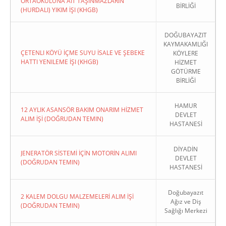
ORTAOKULUNA AIT TAŞINMAZLARIN
BİRLİĞİ
(HURDALI) YIKIM İŞI (KHGB)
DOĞUBAYAZIT
KAYMAKAMLIĞI
ÇETENLI KÖYÜ İÇME SUYU İSALE VE ŞEBEKE
KÖYLERE
HATTI YENILEME İŞI (KHGB)
HİZMET
GÖTÜRME
BİRLİĞİ
HAMUR
12 AYLIK ASANSÖR BAKIM ONARIM HİZMET
DEVLET
ALIM İŞİ (DOĞRUDAN TEMIN)
HASTANESİ
DİYADİN
JENERATÖR SİSTEMİ İÇİN MOTORİN ALIMI
DEVLET
(DOĞRUDAN TEMIN)
HASTANESİ
Doğubayazıt
2 KALEM DOLGU MALZEMELERİ ALIM İŞİ
Ağız ve Diş
(DOĞRUDAN TEMIN)
Sağlığı Merkezi