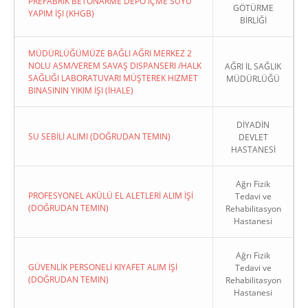
PREFABRIK BETONARME DEPO İÇME SUYU
GÖTÜRME
YAPIM İŞI (KHGB)
BİRLİĞİ
MÜDÜRLÜĞÜMÜZE BAĞLI AĞRI MERKEZ 2
NOLU ASM/VEREM SAVAŞ DISPANSERI /HALK
AĞRI İL SAĞLIK
SAĞLIĞI LABORATUVARI MÜŞTEREK HIZMET
MÜDÜRLÜĞÜ
BINASININ YIKIM İŞI (İHALE)
DİYADİN
SU SEBİLİ ALIMI (DOĞRUDAN TEMIN)
DEVLET
HASTANESİ
Ağrı Fizik
PROFESYONEL AKÜLÜ EL ALETLERİ ALIM İŞİ
Tedavi ve
(DOĞRUDAN TEMIN)
Rehabilitasyon
Hastanesi
Ağrı Fizik
GÜVENLİK PERSONELİ KIYAFET ALIM İŞİ
Tedavi ve
(DOĞRUDAN TEMIN)
Rehabilitasyon
Hastanesi