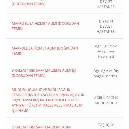
DEVLET
(DOĞRUDAN TEMIN)
HASTANESİ
DİYADİN
MAKRO ELİSA HİZMET ALIMI (DOĞRUDAN
DEVLET
TEMIN)
HASTANESİ
Ağrı Eğitim ve
MAKROELİSA HİZMET ALIMI (DOĞRUDAN
Araştırma
TEMIN)
Hastanesi
3 KALEM TIBBİ SARF MALZEME ALIMI İŞİ
Ağrı Ağız ve Diş
(DOĞRUDAN TEMIN)
Sağlığı Merkezi
MÜDÜRLÜĞÜMÜZ VE BAĞLI SAĞLIK
TESISLERININ IHTIYACI OLAN 12(ONIKI) AYLIK
AĞRI İL SAĞLIK
78(YETMIŞSEKIZ) KALEM BIYOMEDIKAL VE
MÜDÜRLÜĞÜ
AYNIYAT TÜKETIM MALZEMELERI MAL ALIM
İŞI (İHALE)
TAŞLIÇAY
2 KALEM TIBBI SARF MALZEME ALIMI