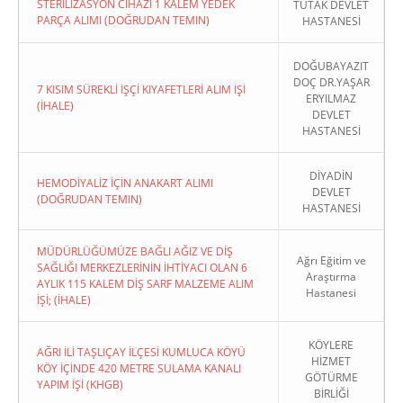
STERİLİZASYON CİHAZI 1 KALEM YEDEK
TUTAK DEVLET
PARÇA ALIMI (DOĞRUDAN TEMIN)
HASTANESİ
DOĞUBAYAZIT
DOÇ DR.YAŞAR
7 KISIM SÜREKLİ İŞÇİ KIYAFETLERİ ALIM İŞİ
ERYILMAZ
(İHALE)
DEVLET
HASTANESİ
DİYADİN
HEMODİYALİZ İÇİN ANAKART ALIMI
DEVLET
(DOĞRUDAN TEMIN)
HASTANESİ
MÜDÜRLÜĞÜMÜZE BAĞLI AĞIZ VE DİŞ
Ağrı Eğitim ve
SAĞLIĞI MERKEZLERİNİN İHTİYACI OLAN 6
Araştırma
AYLIK 115 KALEM DİŞ SARF MALZEME ALIM
Hastanesi
İŞİ; (İHALE)
KÖYLERE
AĞRI İLİ TAŞLIÇAY İLÇESİ KUMLUCA KÖYÜ
HİZMET
KÖY İÇİNDE 420 METRE SULAMA KANALI
GÖTÜRME
YAPIM İŞİ (KHGB)
BİRLİĞİ