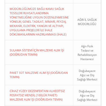
MÜDÜRLÜĞÜMÜZE BAĞLI KAMU SAĞLIK
TESİSLERİ RUHSATLANDIRMA
YÖNETMELİĞİNE UYGUN DÜZENLENMESİNE
AĞRI İL SAĞLIK
YÖNELİK; GENEL TADİLAT, MİMARİ, PEYZAJ,
MÜDÜRLÜĞÜ
MEKANİK, ELEKTRİK, YANGIN VE ALTYAPI,
UYGULAMA PROJELERİ İLE İHALE
DÖKÜMANLARININ HAZIRLANMASI (İHALE)
Ağrı Fizik
SULAMA SİSTEMİ İÇİN MALZEME ALIM İŞİ
Tedavi ve
(DOĞRUDAN TEMIN)
Rehabilitasyon
Hastanesi
Doğubayazıt
PAKET SÜT MALZEME ALIM İŞİ (DOĞRUDAN
Ağız ve Diş
TEMIN)
Sağlığı Merkezi
CİHAZ YÜZEY DEZENFEKTANI ALHEDİTSİZ
Doğubayazıt
FOSFATSIZ MENDİL (100LÜK PAKET)
Ağız ve Diş
MALZEME ALIM İŞİ (DOĞRUDAN TEMIN)
Sağlığı Merkezi