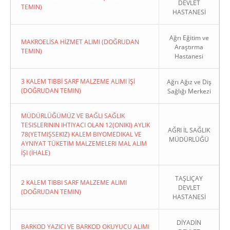
DEVLET
TEMIN)
HASTANESİ
Ağrı Eğitim ve
MAKROELİSA HİZMET ALIMI (DOĞRUDAN
Araştırma
TEMIN)
Hastanesi
3 KALEM TIBBİ SARF MALZEME ALIMI İŞİ
Ağrı Ağız ve Diş
(DOĞRUDAN TEMIN)
Sağlığı Merkezi
MÜDÜRLÜĞÜMÜZ VE BAĞLI SAĞLIK
TESISLERININ IHTIYACI OLAN 12(ONIKI) AYLIK
AĞRI İL SAĞLIK
78(YETMIŞSEKIZ) KALEM BIYOMEDIKAL VE
MÜDÜRLÜĞÜ
AYNIYAT TÜKETIM MALZEMELERI MAL ALIM
İŞI (İHALE)
TAŞLIÇAY
2 KALEM TIBBI SARF MALZEME ALIMI
DEVLET
(DOĞRUDAN TEMIN)
HASTANESİ
DİYADİN
BARKOD YAZICI VE BARKOD OKUYUCU ALIMI