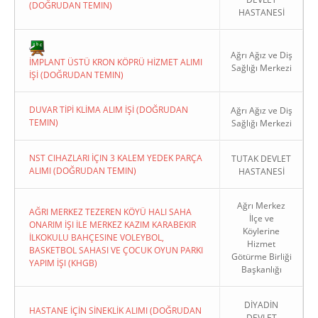
(DOĞRUDAN TEMIN)
HASTANESİ
Ağrı Ağız ve Diş
İMPLANT ÜSTÜ KRON KÖPRÜ HİZMET ALIMI
Sağlığı Merkezi
İŞİ (DOĞRUDAN TEMIN)
Copyright 2022. Ağrı Valiliği
DUVAR TİPİ KLİMA ALIM İŞİ (DOĞRUDAN
Ağrı Ağız ve Diş
TEMIN)
Sağlığı Merkezi
NST CIHAZLARI İÇIN 3 KALEM YEDEK PARÇA
TUTAK DEVLET
ALIMI (DOĞRUDAN TEMIN)
HASTANESİ
Ağrı Merkez
AĞRI MERKEZ TEZEREN KÖYÜ HALI SAHA
İlçe ve
ONARIM İŞI İLE MERKEZ KAZIM KARABEKIR
Köylerine
İLKOKULU BAHÇESINE VOLEYBOL,
Hizmet
BASKETBOL SAHASI VE ÇOCUK OYUN PARKI
Götürme Birliği
YAPIM İŞI (KHGB)
Başkanlığı
DİYADİN
HASTANE İÇİN SİNEKLİK ALIMI (DOĞRUDAN
DEVLET