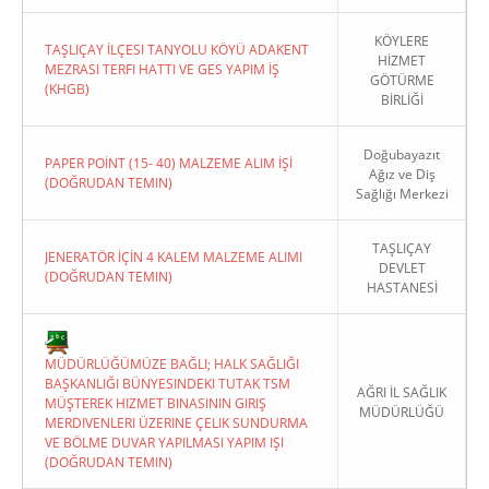
KÖYLERE
TAŞLIÇAY İLÇESI TANYOLU KÖYÜ ADAKENT
HİZMET
MEZRASI TERFI HATTI VE GES YAPIM İŞ
GÖTÜRME
(KHGB)
BİRLİĞİ
Doğubayazıt
PAPER POİNT (15- 40) MALZEME ALIM İŞİ
Ağız ve Diş
(DOĞRUDAN TEMIN)
Sağlığı Merkezi
TAŞLIÇAY
JENERATÖR İÇİN 4 KALEM MALZEME ALIMI
DEVLET
(DOĞRUDAN TEMIN)
HASTANESİ
MÜDÜRLÜĞÜMÜZE BAĞLI; HALK SAĞLIĞI
BAŞKANLIĞI BÜNYESINDEKI TUTAK TSM
AĞRI İL SAĞLIK
MÜŞTEREK HIZMET BINASININ GIRIŞ
MÜDÜRLÜĞÜ
MERDIVENLERI ÜZERINE ÇELIK SUNDURMA
VE BÖLME DUVAR YAPILMASI YAPIM IŞI
(DOĞRUDAN TEMIN)