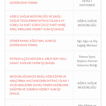
DEVLET
(DOĞRUDAN TEMIN)
HASTANESİ
AĞRI İL SAĞLIK MÜDÜRLÜĞÜ VE BAĞLI
SAĞLIK TESİSLERİNİN İHTİYACI OLAN 6 AY
AĞRI İL SAĞLIK
SÜRELİ 24 ADET SÜRÜCÜSÜZ YAKIT HARİÇ
MÜDÜRLÜĞÜ
ARAÇ KİRALAMA HİZMET ALIM İŞİ (İHALE)
DÖNER KANAL EĞESİ MAL ALIMI İŞİ
Ağrı Ağız ve Diş
(DOĞRUDAN TEMIN)
Sağlığı Merkezi
Patnos İlçesi
PATNOS İLÇESI KÖYLERI II. GRUP KÖY YOLU
Köylere Hizmet
SANAT YAPILARI YAPIM İŞI (KHGB)
Götürme Birliği
MÜDÜRLÜĞÜMÜZE BAĞLI AĞRI EĞİTİM VE
ARAŞTIRMA HASTANESİNİN İHTİYACI OLAN 1
AĞRI İL SAĞLIK
AYLIK (MALZEME DAHİL) YEMEK HAZIRLAMA
MÜDÜRLÜĞÜ
DAĞITIM VE SONRASI HİZMET ALIM İŞİ
(İHALE)
Ağrı Eğitim ve