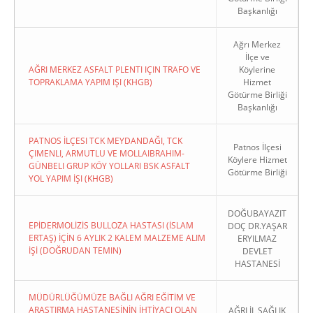
Başkanlığı
Ağrı Merkez
İlçe ve
AĞRI MERKEZ ASFALT PLENTI IÇIN TRAFO VE
Köylerine
TOPRAKLAMA YAPIM IŞI (KHGB)
Hizmet
Götürme Birliği
Başkanlığı
PATNOS İLÇESI TCK MEYDANDAĞI, TCK
Patnos İlçesi
ÇIMENLI, ARMUTLU VE MOLLAIBRAHIM-
Köylere Hizmet
GÜNBELI GRUP KÖY YOLLARI BSK ASFALT
Götürme Birliği
YOL YAPIM İŞI (KHGB)
DOĞUBAYAZIT
EPİDERMOLİZİS BULLOZA HASTASI (İSLAM
DOÇ DR.YAŞAR
ERTAŞ) İÇİN 6 AYLIK 2 KALEM MALZEME ALIM
ERYILMAZ
İŞİ (DOĞRUDAN TEMIN)
DEVLET
HASTANESİ
MÜDÜRLÜĞÜMÜZE BAĞLI AĞRI EĞİTİM VE
ARAŞTIRMA HASTANESİNİN İHTİYACI OLAN
AĞRI İL SAĞLIK