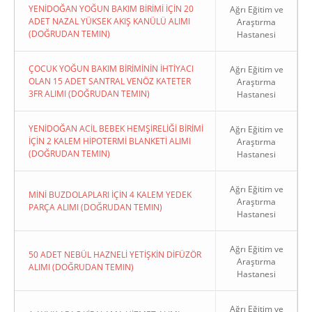
YENİDOĞAN YOĞUN BAKIM BİRİMİ İÇİN 20
Ağrı Eğitim ve
ADET NAZAL YÜKSEK AKIŞ KANÜLÜ ALIMI
Araştırma
(DOĞRUDAN TEMIN)
Hastanesi
ÇOCUK YOĞUN BAKIM BİRİMİNİN İHTİYACI
Ağrı Eğitim ve
OLAN 15 ADET SANTRAL VENÖZ KATETER
Araştırma
3FR ALIMI (DOĞRUDAN TEMIN)
Hastanesi
YENİDOĞAN ACİL BEBEK HEMŞİRELİĞİ BİRİMİ
Ağrı Eğitim ve
İÇİN 2 KALEM HİPOTERMİ BLANKETİ ALIMI
Araştırma
(DOĞRUDAN TEMIN)
Hastanesi
Ağrı Eğitim ve
MİNİ BUZDOLAPLARI İÇİN 4 KALEM YEDEK
Araştırma
PARÇA ALIMI (DOĞRUDAN TEMIN)
Hastanesi
Ağrı Eğitim ve
50 ADET NEBÜL HAZNELİ YETİŞKİN DİFÜZÖR
Araştırma
ALIMI (DOĞRUDAN TEMIN)
Hastanesi
Ağrı Eğitim ve