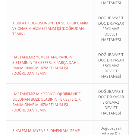
HASTANESİ
DOĞUBAYAZIT
TIBBİ ATIK DEPOSUNUN TEK SEFERLİK BAKIM
DOÇ DR.YAŞAR
VE ONARIM HİZMETİ ALIM İŞİ (DOĞRUDAN
ERYILMAZ
TEMIN)
DEVLET
HASTANESİ
DOĞUBAYAZIT
HASTANEMİZ YEMEKHANE YANGIN
DOÇ DR.YAŞAR
SİSTEMİNİN TEK SEFERLİK PARÇA DAHİL
ERYILMAZ
BAKIM ONARIM HİZMETİ ALIM İŞİ
DEVLET
(DOĞRUDAN TEMIN)
HASTANESİ
DOĞUBAYAZIT
HASTANEMİZ MİKROBİYOLOJİ BİRİMİNDE
DOÇ DR.YAŞAR
BULUNAN BUZDOLABININ TEK SEFERLİK
ERYILMAZ
BAKIM ONARIM HİZMETİ ALIM İŞİ
DEVLET
(DOĞRUDAN TEMIN)
HASTANESİ
Doğubayazıt
3 KALEM MUAYENE ELDİVENİ MALZEME
Ağız ve Diş