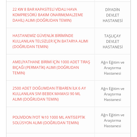
22 KW 8 BAR KAPASİTELİ VİDALI HAVA
DİYADİN
KOMPRESÖRÜ BAKIM ONARIM(MALZEME
DEVLET
DAHİL) ALIMI (DOĞRUDAN TEMIN)
HASTANESİ
HASTANEMİZ GÜVENLİK BİRİMİNDE
TAŞLIÇAY
KULLANILAN TELSİZLER İÇİN BATARYA ALIMI
DEVLET
(DOĞRUDAN TEMIN)
HASTANESİ
AMELİYATHANE BİRİMİ İÇİN 1000 ADET TIRAŞ
Ağrı Eğitim ve
BIÇAĞI (PERMATİK) ALIMI (DOĞRUDAN
Araştırma
TEMIN)
Hastanesi
2500 ADET DOĞUMDAN İTİBAREN İLK 6 AY
Ağrı Eğitim ve
KULLANILAN SIVI BEBEK MAMASI 90 ML
Araştırma
ALIMI (DOĞRUDAN TEMIN)
Hastanesi
Ağrı Eğitim ve
POLİVİDON İYOT %10 1000 ML ANTİSEPTİK
Araştırma
SOLÜSYON ALIMI (DOĞRUDAN TEMIN)
Hastanesi