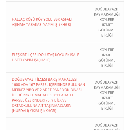
DOĞUBAYAZIT
KAYMAKAMLIĞI
HALLAÇ KÖYÜ KÖY YOLU BSK ASFALT
KÖYLERE
AŞINMA TABAKASI YAPIM İŞI (KHGB)
HİZMET
GÖTÜRME
BİRLİĞİ
KÖYLERE
ELEŞKIRT İLÇESI DOLUTAŞ KÖYÜ EK İSALE
HİZMET
HATTI YAPIM İŞI (İHALE)
GÖTÜRME
BİRLİĞİ
DOĞUBAYAZIT İLÇESI BARIŞ MAHALLESI
DOĞUBAYAZIT
1608 ADA 167 PARSEL İÇERISINDE BULUNAN
KAYMAKAMLIĞI
MERKEZ YİBO VE 2 ADET PANSIYON BINASI
KÖYLERE
İLE HÜRRIYET MAHALLESI 611 ADA 11
HİZMET
PARSEL ÜZERINDEKI 75. YIL İLK VE
GÖTÜRME
ORTAOKULUNA AIT TAŞINMAZLARIN
BİRLİĞİ
(HURDALI) YIKIM İŞI (KHGB)
DOĞUBAYAZIT