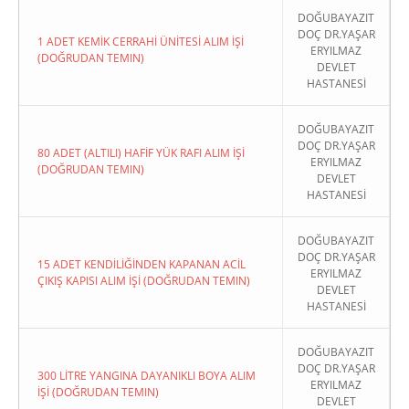
DOĞUBAYAZIT
DOÇ DR.YAŞAR
1 ADET KEMİK CERRAHİ ÜNİTESİ ALIM İŞİ
ERYILMAZ
(DOĞRUDAN TEMIN)
DEVLET
HASTANESİ
DOĞUBAYAZIT
DOÇ DR.YAŞAR
80 ADET (ALTILI) HAFİF YÜK RAFI ALIM İŞİ
ERYILMAZ
(DOĞRUDAN TEMIN)
DEVLET
HASTANESİ
DOĞUBAYAZIT
DOÇ DR.YAŞAR
15 ADET KENDİLİĞİNDEN KAPANAN ACİL
ERYILMAZ
ÇIKIŞ KAPISI ALIM İŞİ (DOĞRUDAN TEMIN)
DEVLET
HASTANESİ
DOĞUBAYAZIT
DOÇ DR.YAŞAR
300 LİTRE YANGINA DAYANIKLI BOYA ALIM
ERYILMAZ
İŞİ (DOĞRUDAN TEMIN)
DEVLET