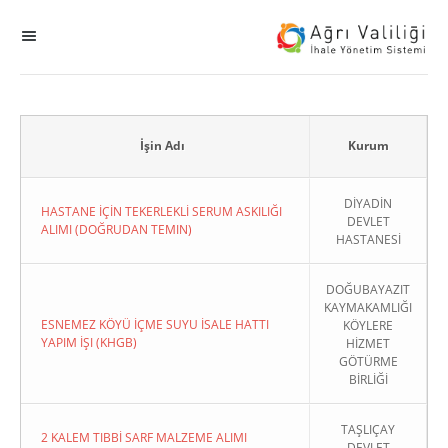
MENÜ
Ana Sayfa
ihale
İşin Adı
Kurum
Dogrudan Temin
DİYADİN
HASTANE İÇİN TEKERLEKLİ SERUM ASKILIĞI
DEVLET
ALIMI (DOĞRUDAN TEMIN)
HASTANESİ
Sodes
DOĞUBAYAZIT
KHGB
KAYMAKAMLIĞI
ESNEMEZ KÖYÜ İÇME SUYU İSALE HATTI
KÖYLERE
YAPIM İŞI (KHGB)
HİZMET
Okul
GÖTÜRME
BİRLİĞİ
Sonuçlanan Kayıtlar
TAŞLIÇAY
2 KALEM TIBBİ SARF MALZEME ALIMI
Kapat
DEVLET