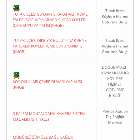
Tutak İlçesi
TUTAK İLÇESI SUVAR-YK. KARAHALIT KÜME
Köylere Hizmet
EVLERI-SOĞUKPINAR VE YK. KÖŞK KÖYLERI
Götürme Birliği
İÇME SUYU YAPIM İŞI (KHGB)
TUTAK İLÇESI DIKBIYIK-BULUTPINAR VE YK.
Tutak İlçesi
KARGALIK KÖYLERI İÇME SUYU YAPIM İŞI
Köylere Hizmet
(KHGB)
Götürme Birliği
DOĞUBAYAZIT
KAYMAKAMLIĞI
KÖYLERE
KÖY OKULLARI ÇEVRE DUVARI YAPIM İŞI
HİZMET
(KHGB)
GÖTÜRME
BİRLİĞİ
Patnos Ağız ve
3 KALEM MONTAJ DAHİL KAMERA SİSTEMİ
Diş Sağlığı
MAL ALIM İŞİ (İHALE)
Merkezi
MÜDÜRLÜĞÜMÜZE BAĞLI SAĞLIK