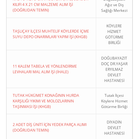
KILIFI 4 X 21 CM MALZEME ALIM İŞİ
Ağız ve Diş
(DOĞRUDAN TEMIN)
Sağlığı Merkezi
KÖYLERE
TAŞLIÇAY İLÇESİ MUHTELİF KÖYLERDE İÇME
HİZMET
SUYU DEPO ONARIMLARI YAPIM İŞİ (KHGB)
GÖTÜRME
BİRLİĞİ
DOĞUBAYAZIT
DOÇ DR.YAŞAR
11 KALEM TABELA VE YÖNLENDİRME
ERYILMAZ
LEVHALARI MAL ALIM İŞİ (İHALE)
DEVLET
HASTANESİ
TUTAK HÜKÜMET KONAĞININ HURDA
Tutak İlçesi
KARŞILIĞI YIKIMI VE MOLOZLARININ
Köylere Hizmet
TAŞINMASI İŞI (KHGB)
Götürme Birliği
DİYADİN
2 ADET DİŞ ÜNİTİ İÇİN YEDEK PARÇA ALIMI
DEVLET
(DOĞRUDAN TEMIN)
HASTANESİ