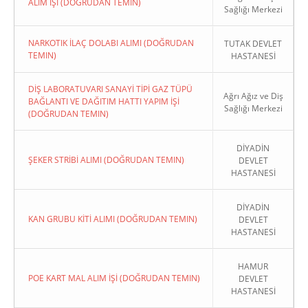
ALIM İŞİ (DOĞRUDAN TEMIN)
Sağlığı Merkezi
NARKOTIK İLAÇ DOLABI ALIMI (DOĞRUDAN
TUTAK DEVLET
TEMIN)
HASTANESİ
DİŞ LABORATUVARI SANAYİ TİPİ GAZ TÜPÜ
Ağrı Ağız ve Diş
BAĞLANTI VE DAĞITIM HATTI YAPIM İŞİ
Sağlığı Merkezi
(DOĞRUDAN TEMIN)
DİYADİN
ŞEKER STRİBİ ALIMI (DOĞRUDAN TEMIN)
DEVLET
HASTANESİ
DİYADİN
KAN GRUBU KİTİ ALIMI (DOĞRUDAN TEMIN)
DEVLET
HASTANESİ
HAMUR
POE KART MAL ALIM İŞİ (DOĞRUDAN TEMIN)
DEVLET
HASTANESİ