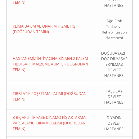
TEMIN)
HASTANESİ
Ağrı Fizik
KLİMA BAKIM VE ONARIM HİZMET İŞİ
Tedavi ve
(DOĞRUDAN TEMIN)
Rehabilitasyon
Hastanesi
DOĞUBAYAZIT
HASTANEMİZ İHTİYACINA BİNAEN 2 KALEM
DOÇ DR.YAŞAR
TIBBİ SARF MALZEME ALIM İŞİ (DOĞRUDAN
ERYILMAZ
TEMIN)
DEVLET
HASTANESİ
TAŞLIÇAY
TIBBİ ATIK POŞETİ MAL ALIMI (DOĞRUDAN
DEVLET
TEMIN)
HASTANESİ
3 BIÇAKLI TİRİFAZE DİNAMO PİS AKTARMA
DİYADİN
PARÇALAYICI DİNAMO ALIMI (DOĞRUDAN
DEVLET
TEMIN)
HASTANESİ