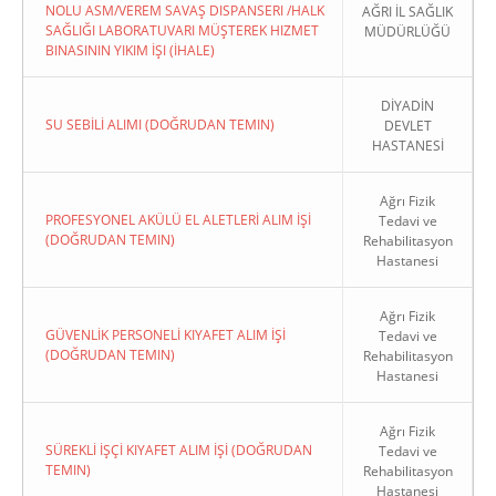
NOLU ASM/VEREM SAVAŞ DISPANSERI /HALK
AĞRI İL SAĞLIK
SAĞLIĞI LABORATUVARI MÜŞTEREK HIZMET
MÜDÜRLÜĞÜ
BINASININ YIKIM İŞI (İHALE)
DİYADİN
SU SEBİLİ ALIMI (DOĞRUDAN TEMIN)
DEVLET
HASTANESİ
Ağrı Fizik
PROFESYONEL AKÜLÜ EL ALETLERİ ALIM İŞİ
Tedavi ve
(DOĞRUDAN TEMIN)
Rehabilitasyon
Hastanesi
Ağrı Fizik
GÜVENLİK PERSONELİ KIYAFET ALIM İŞİ
Tedavi ve
(DOĞRUDAN TEMIN)
Rehabilitasyon
Hastanesi
Ağrı Fizik
SÜREKLİ İŞÇİ KIYAFET ALIM İŞİ (DOĞRUDAN
Tedavi ve
TEMIN)
Rehabilitasyon
Hastanesi