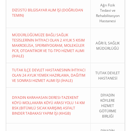
Ağrı Fizik
DİZÜSTÜ BİLGİSAYAR ALIM İŞİ (DOĞRUDAN
Tedavi ve
TEMIN)
Rehabilitasyon
Hastanesi
MÜDÜRLÜĞÜMÜZE BAĞLI SAĞLIK
TESİSLERİNİN İHTİYACI OLAN 2 AYLIK 5 KISIM
AĞRI İL SAĞLIK
MAKROELİSA, SPERMİYOGRAM, MOLEKÜLER
MÜDÜRLÜĞÜ
PCR, OTOANTİKOR VE TG-TPO HİZMET ALIMI
(İHALE)
TUTAK İLÇE DEVLET HASTANESININ İHTIYACI
TUTAK DEVLET
OLAN 24 AYLIK YEMEK HAZIRLAMA, DAĞITIM
HASTANESİ
VE SONRASI HIZMET ALIMI İŞI (İHALE)
DİYADİN
DIYADIN KARAHASAN DERESI-TAZEKENT
KÖYLERE
KÖYÜ-MOLLAKARA KÖYÜ ARASI YOLU 14 KM
HİZMET
BSK (BITÜMLÜ SICAK KARIŞIM) ASFALT
GÖTÜRME
BINDER TABAKASI YAPIM İŞI (KHGB)
BİRLİĞİ
DİYADİN