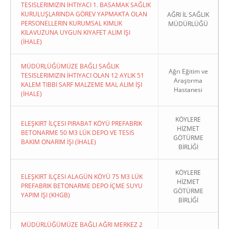
TESISLERIMIZIN İHTIYACI 1. BASAMAK SAĞLIK
KURULUŞLARINDA GÖREV YAPMAKTA OLAN
AĞRI İL SAĞLIK
PERSONELLERIN KURUMSAL KIMLIK
MÜDÜRLÜĞÜ
KILAVUZUNA UYGUN KIYAFET ALIM İŞI
(İHALE)
MÜDÜRLÜĞÜMÜZE BAĞLI SAĞLIK
Ağrı Eğitim ve
TESISLERIMIZIN İHTIYACI OLAN 12 AYLIK 51
Araştırma
KALEM TIBBI SARF MALZEME MAL ALIM İŞI
Hastanesi
(İHALE)
KÖYLERE
ELEŞKIRT İLÇESI PIRABAT KÖYÜ PREFABRIK
HİZMET
BETONARME 50 M3 LÜK DEPO VE TESIS
GÖTÜRME
BAKIM ONARIM İŞI (İHALE)
BİRLİĞİ
KÖYLERE
ELEŞKIRT İLÇESI ALAGÜN KÖYÜ 75 M3 LÜK
HİZMET
PREFABRIK BETONARME DEPO İÇME SUYU
GÖTÜRME
YAPIM İŞI (KHGB)
BİRLİĞİ
MÜDÜRLÜĞÜMÜZE BAĞLI AĞRI MERKEZ 2