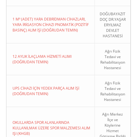
DOĞUBAYAZIT
1 M³ (ADET) YARA DEBRİDMAN CİHAZLARI,
DOÇ DR.YAŞAR
YARA İRİGASYON CİHAZI PNOMATİK (POZİTİF
ERYILMAZ
BASINÇ) ALIM İŞİ (DOĞRUDAN TEMIN)
DEVLET
HASTANESİ
Ağrı Fizik
12 AYLIK İLAÇLAMA HİZMETİ ALIMI
Tedavi ve
(DOĞRUDAN TEMIN)
Rehabilitasyon
Hastanesi
Ağrı Fizik
UPS CİHAZI İÇİN YEDEK PARÇA ALIM İŞİ
Tedavi ve
(DOĞRUDAN TEMIN)
Rehabilitasyon
Hastanesi
Ağrı Merkez
İlçe ve
OKULLARDA SPOR ALANLARINDA
Köylerine
KULLANILMAK ÜZERE SPOR MALZEMESI ALIM
Hizmet
IŞI (KHGB)
Götürme Birliği