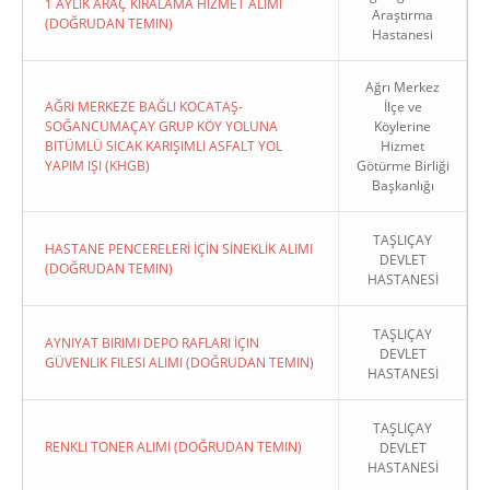
1 AYLIK ARAÇ KİRALAMA HİZMET ALIMI
Araştırma
(DOĞRUDAN TEMIN)
Hastanesi
Ağrı Merkez
AĞRI MERKEZE BAĞLI KOCATAŞ-
İlçe ve
SOĞANCUMAÇAY GRUP KÖY YOLUNA
Köylerine
BITÜMLÜ SICAK KARIŞIMLI ASFALT YOL
Hizmet
YAPIM IŞI (KHGB)
Götürme Birliği
Başkanlığı
TAŞLIÇAY
HASTANE PENCERELERİ İÇİN SİNEKLİK ALIMI
DEVLET
(DOĞRUDAN TEMIN)
HASTANESİ
TAŞLIÇAY
AYNIYAT BIRIMI DEPO RAFLARI İÇIN
DEVLET
GÜVENLIK FILESI ALIMI (DOĞRUDAN TEMIN)
HASTANESİ
TAŞLIÇAY
RENKLI TONER ALIMI (DOĞRUDAN TEMIN)
DEVLET
HASTANESİ