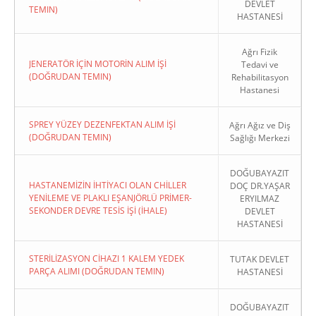
DEVLET
TEMIN)
HASTANESİ
Ağrı Fizik
JENERATÖR İÇİN MOTORİN ALIM İŞİ
Tedavi ve
(DOĞRUDAN TEMIN)
Rehabilitasyon
Hastanesi
SPREY YÜZEY DEZENFEKTAN ALIM İŞİ
Ağrı Ağız ve Diş
(DOĞRUDAN TEMIN)
Sağlığı Merkezi
DOĞUBAYAZIT
HASTANEMİZİN İHTİYACI OLAN CHİLLER
DOÇ DR.YAŞAR
YENİLEME VE PLAKLI EŞANJÖRLÜ PRİMER-
ERYILMAZ
SEKONDER DEVRE TESİS İŞİ (İHALE)
DEVLET
HASTANESİ
STERİLİZASYON CİHAZI 1 KALEM YEDEK
TUTAK DEVLET
PARÇA ALIMI (DOĞRUDAN TEMIN)
HASTANESİ
DOĞUBAYAZIT