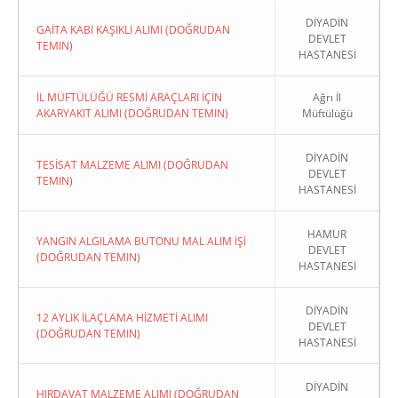
DİYADİN
GAİTA KABI KAŞIKLI ALIMI (DOĞRUDAN
DEVLET
TEMIN)
HASTANESİ
İL MÜFTÜLÜĞÜ RESMİ ARAÇLARI İÇİN
Ağrı İl
AKARYAKIT ALIMI (DOĞRUDAN TEMIN)
Müftülüğü
DİYADİN
TESİSAT MALZEME ALIMI (DOĞRUDAN
DEVLET
TEMIN)
HASTANESİ
HAMUR
YANGIN ALGILAMA BUTONU MAL ALIM İŞİ
DEVLET
(DOĞRUDAN TEMIN)
HASTANESİ
DİYADİN
12 AYLIK İLAÇLAMA HİZMETİ ALIMI
DEVLET
(DOĞRUDAN TEMIN)
HASTANESİ
DİYADİN
HIRDAVAT MALZEME ALIMI (DOĞRUDAN