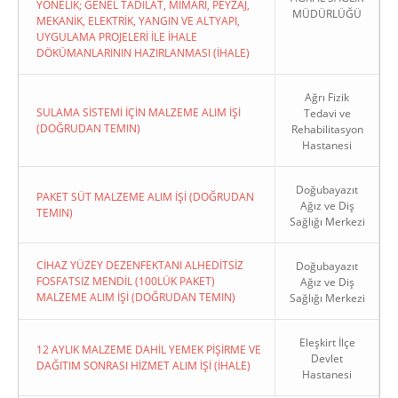
YÖNELİK; GENEL TADİLAT, MİMARİ, PEYZAJ,
MÜDÜRLÜĞÜ
MEKANİK, ELEKTRİK, YANGIN VE ALTYAPI,
UYGULAMA PROJELERİ İLE İHALE
DÖKÜMANLARININ HAZIRLANMASI (İHALE)
Ağrı Fizik
SULAMA SİSTEMİ İÇİN MALZEME ALIM İŞİ
Tedavi ve
(DOĞRUDAN TEMIN)
Rehabilitasyon
Hastanesi
Doğubayazıt
PAKET SÜT MALZEME ALIM İŞİ (DOĞRUDAN
Ağız ve Diş
TEMIN)
Sağlığı Merkezi
CİHAZ YÜZEY DEZENFEKTANI ALHEDİTSİZ
Doğubayazıt
FOSFATSIZ MENDİL (100LÜK PAKET)
Ağız ve Diş
MALZEME ALIM İŞİ (DOĞRUDAN TEMIN)
Sağlığı Merkezi
Eleşkirt İlçe
12 AYLIK MALZEME DAHİL YEMEK PİŞİRME VE
Devlet
DAĞITIM SONRASI HİZMET ALIM İŞİ (İHALE)
Hastanesi