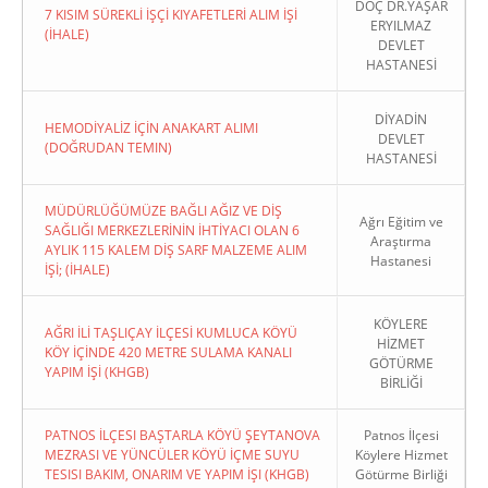
DOÇ DR.YAŞAR
7 KISIM SÜREKLİ İŞÇİ KIYAFETLERİ ALIM İŞİ
ERYILMAZ
(İHALE)
DEVLET
HASTANESİ
DİYADİN
HEMODİYALİZ İÇİN ANAKART ALIMI
DEVLET
(DOĞRUDAN TEMIN)
HASTANESİ
MÜDÜRLÜĞÜMÜZE BAĞLI AĞIZ VE DİŞ
Ağrı Eğitim ve
SAĞLIĞI MERKEZLERİNİN İHTİYACI OLAN 6
Araştırma
AYLIK 115 KALEM DİŞ SARF MALZEME ALIM
Hastanesi
İŞİ; (İHALE)
KÖYLERE
AĞRI İLİ TAŞLIÇAY İLÇESİ KUMLUCA KÖYÜ
HİZMET
KÖY İÇİNDE 420 METRE SULAMA KANALI
GÖTÜRME
YAPIM İŞİ (KHGB)
BİRLİĞİ
PATNOS İLÇESI BAŞTARLA KÖYÜ ŞEYTANOVA
Patnos İlçesi
MEZRASI VE YÜNCÜLER KÖYÜ İÇME SUYU
Köylere Hizmet
TESISI BAKIM, ONARIM VE YAPIM İŞI (KHGB)
Götürme Birliği