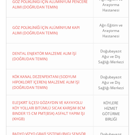
GÖZ POLİKLİNİĞİ İÇİN ALÜMİNYUM PENCERE
Araştırma
ALIMI (DOĞRUDAN TEMIN)
Hastanesi
Ağrı Eğitim ve
GÖZ POLİKLİNİĞİ İÇİN ALÜMİNYUM KAPI
Araştırma
ALIMI (DOĞRUDAN TEMIN)
Hastanesi
Doğubayazıt
DENTAL ENJEKTÖR MALZEME ALIM İŞİ
Ağız ve Diş
(DOĞRUDAN TEMIN)
Sağlığı Merkezi
KÖK KANAL DEZENFEKTANI (SODYUM
Doğubayazıt
HİPOKLORİT İÇEREN) MALZEME ALIM İŞİ
Ağız ve Diş
(DOĞRUDAN TEMIN)
Sağlığı Merkezi
ELEŞKIRT İLÇESI GÖZAYDIN VE KAYAYOLU
KÖYLERE
KÖY YOLLARI BITÜMLÜ SICAK KARIŞIM 8CM
HİZMET
BINDER 15 CM PMT(BSK) ASFALT YAPIM İŞI
GÖTÜRME
(KHGB)
BİRLİĞİ
RADYO VİZYO GRAFİ SİSTEMİ (RVG) SENSÖR
Doğubayazıt