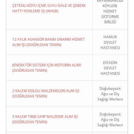
KAYMAKAMLIĞI
ÇETENLI KÖYÜ İÇME SUYU İSALE VE ŞEBEKE
KÖYLERE
HATTI YENILEME İŞI (KHGB)
HİZMET
GÖTÜRME
BİRLİĞİ
HAMUR
12 AYLIK ASANSÖR BAKIM ONARIM HİZMET
DEVLET
ALIM İŞİ (DOĞRUDAN TEMIN)
HASTANESİ
DİYADİN
JENERATÖR SİSTEMİ İÇİN MOTORİN ALIMI
DEVLET
(DOĞRUDAN TEMIN)
HASTANESİ
Doğubayazıt
2 KALEM DOLGU MALZEMELERİ ALIM İŞİ
Ağız ve Diş
(DOĞRUDAN TEMIN)
Sağlığı Merkezi
Doğubayazıt
3 KALEM TIBBİ SARF MALZEME ALIM İŞİ
Ağız ve Diş
(DOĞRUDAN TEMIN)
Sağlığı Merkezi