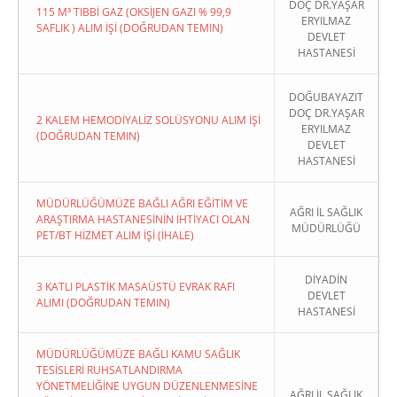
DOÇ DR.YAŞAR
115 M³ TIBBİ GAZ (OKSİJEN GAZI % 99,9
ERYILMAZ
SAFLIK ) ALIM İŞİ (DOĞRUDAN TEMIN)
DEVLET
HASTANESİ
DOĞUBAYAZIT
DOÇ DR.YAŞAR
2 KALEM HEMODİYALİZ SOLÜSYONU ALIM İŞİ
ERYILMAZ
(DOĞRUDAN TEMIN)
DEVLET
HASTANESİ
MÜDÜRLÜĞÜMÜZE BAĞLI AĞRI EĞİTİM VE
AĞRI İL SAĞLIK
ARAŞTIRMA HASTANESİNİN İHTİYACI OLAN
MÜDÜRLÜĞÜ
PET/BT HİZMET ALIM İŞİ (İHALE)
DİYADİN
3 KATLI PLASTİK MASAÜSTÜ EVRAK RAFI
DEVLET
ALIMI (DOĞRUDAN TEMIN)
HASTANESİ
MÜDÜRLÜĞÜMÜZE BAĞLI KAMU SAĞLIK
TESİSLERİ RUHSATLANDIRMA
YÖNETMELİĞİNE UYGUN DÜZENLENMESİNE
AĞRI İL SAĞLIK