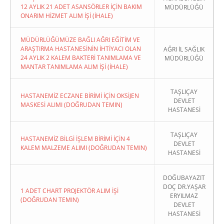
12 AYLIK 21 ADET ASANSÖRLER İÇİN BAKIM
MÜDÜRLÜĞÜ
ONARIM HİZMET ALIM İŞİ (İHALE)
MÜDÜRLÜĞÜMÜZE BAĞLI AĞRI EĞİTİM VE
ARAŞTIRMA HASTANESİNİN İHTİYACI OLAN
AĞRI İL SAĞLIK
24 AYLIK 2 KALEM BAKTERİ TANIMLAMA VE
MÜDÜRLÜĞÜ
MANTAR TANIMLAMA ALIM İŞİ (İHALE)
TAŞLIÇAY
HASTANEMİZ ECZANE BİRİMİ İÇİN OKSİJEN
DEVLET
MASKESİ ALIMI (DOĞRUDAN TEMIN)
HASTANESİ
TAŞLIÇAY
HASTANEMİZ BİLGİ İŞLEM BİRİMİ İÇİN 4
DEVLET
KALEM MALZEME ALIMI (DOĞRUDAN TEMIN)
HASTANESİ
DOĞUBAYAZIT
DOÇ DR.YAŞAR
1 ADET CHART PROJEKTÖR ALIM İŞİ
ERYILMAZ
(DOĞRUDAN TEMIN)
DEVLET
HASTANESİ