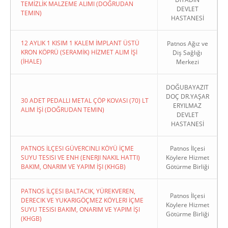
TEMİZLİK MALZEME ALIMI (DOĞRUDAN
DEVLET
TEMIN)
HASTANESİ
12 AYLIK 1 KISIM 1 KALEM İMPLANT ÜSTÜ
Patnos Ağız ve
KRON KÖPRÜ (SERAMİK) HİZMET ALIM İŞİ
Diş Sağlığı
(İHALE)
Merkezi
DOĞUBAYAZIT
DOÇ DR.YAŞAR
30 ADET PEDALLI METAL ÇÖP KOVASI (70) LT
ERYILMAZ
ALIM İŞİ (DOĞRUDAN TEMIN)
DEVLET
HASTANESİ
PATNOS İLÇESI GÜVERCINLI KÖYÜ İÇME
Patnos İlçesi
SUYU TESISI VE ENH (ENERJI NAKIL HATTI)
Köylere Hizmet
BAKIM, ONARIM VE YAPIM İŞI (KHGB)
Götürme Birliği
PATNOS İLÇESI BALTACIK, YÜREKVEREN,
Patnos İlçesi
DERECIK VE YUKARIGÖÇMEZ KÖYLERI İÇME
Köylere Hizmet
SUYU TESISI BAKIM, ONARIM VE YAPIM İŞI
Götürme Birliği
(KHGB)