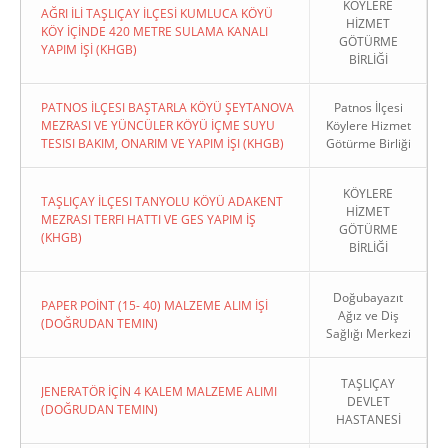
KÖYLERE
AĞRI İLİ TAŞLIÇAY İLÇESİ KUMLUCA KÖYÜ
HİZMET
KÖY İÇİNDE 420 METRE SULAMA KANALI
GÖTÜRME
YAPIM İŞİ (KHGB)
BİRLİĞİ
PATNOS İLÇESI BAŞTARLA KÖYÜ ŞEYTANOVA
Patnos İlçesi
MEZRASI VE YÜNCÜLER KÖYÜ İÇME SUYU
Köylere Hizmet
TESISI BAKIM, ONARIM VE YAPIM İŞI (KHGB)
Götürme Birliği
KÖYLERE
TAŞLIÇAY İLÇESI TANYOLU KÖYÜ ADAKENT
HİZMET
MEZRASI TERFI HATTI VE GES YAPIM İŞ
GÖTÜRME
(KHGB)
BİRLİĞİ
Doğubayazıt
PAPER POİNT (15- 40) MALZEME ALIM İŞİ
Ağız ve Diş
(DOĞRUDAN TEMIN)
Sağlığı Merkezi
TAŞLIÇAY
JENERATÖR İÇİN 4 KALEM MALZEME ALIMI
DEVLET
(DOĞRUDAN TEMIN)
HASTANESİ