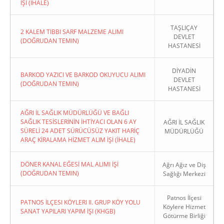
İŞI (İHALE)
TAŞLIÇAY
2 KALEM TIBBI SARF MALZEME ALIMI
DEVLET
(DOĞRUDAN TEMIN)
HASTANESİ
DİYADİN
BARKOD YAZICI VE BARKOD OKUYUCU ALIMI
DEVLET
(DOĞRUDAN TEMIN)
HASTANESİ
AĞRI İL SAĞLIK MÜDÜRLÜĞÜ VE BAĞLI
SAĞLIK TESİSLERİNİN İHTİYACI OLAN 6 AY
AĞRI İL SAĞLIK
SÜRELİ 24 ADET SÜRÜCÜSÜZ YAKIT HARİÇ
MÜDÜRLÜĞÜ
ARAÇ KİRALAMA HİZMET ALIM İŞİ (İHALE)
DÖNER KANAL EĞESİ MAL ALIMI İŞİ
Ağrı Ağız ve Diş
(DOĞRUDAN TEMIN)
Sağlığı Merkezi
Patnos İlçesi
PATNOS İLÇESI KÖYLERI II. GRUP KÖY YOLU
Köylere Hizmet
SANAT YAPILARI YAPIM İŞI (KHGB)
Götürme Birliği