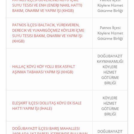
SUYU TESISI VE ENH (ENERJI NAKIL HATTI)
Köylere Hizmet
BAKIM, ONARIM VE YAPIM İŞI (KHGB)
Götürme Birliği
PATNOS İLÇESI BALTACIK, YÜREKVEREN,
Patnos İlçesi
DERECIK VE YUKARIGÖÇMEZ KÖYLERI İÇME
Köylere Hizmet
SUYU TESISI BAKIM, ONARIM VE YAPIM İŞI
Götürme Birliği
(KHGB)
DOĞUBAYAZIT
KAYMAKAMLIĞI
HALLAÇ KÖYÜ KÖY YOLU BSK ASFALT
KÖYLERE
AŞINMA TABAKASI YAPIM İŞI (KHGB)
HİZMET
GÖTÜRME
BİRLİĞİ
KÖYLERE
ELEŞKIRT İLÇESI DOLUTAŞ KÖYÜ EK İSALE
HİZMET
HATTI YAPIM İŞI (İHALE)
GÖTÜRME
BİRLİĞİ
DOĞUBAYAZIT İLÇESI BARIŞ MAHALLESI
DOĞUBAYAZIT
1608 ADA 167 PARSEL İÇERISINDE BULUNAN