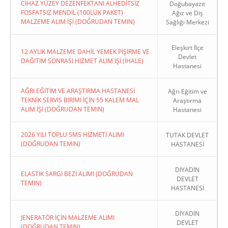
CİHAZ YÜZEY DEZENFEKTANI ALHEDİTSİZ
Doğubayazıt
FOSFATSIZ MENDİL (100LÜK PAKET)
Ağız ve Diş
MALZEME ALIM İŞİ (DOĞRUDAN TEMIN)
Sağlığı Merkezi
Eleşkirt İlçe
12 AYLIK MALZEME DAHİL YEMEK PİŞİRME VE
Devlet
DAĞITIM SONRASI HİZMET ALIM İŞİ (İHALE)
Hastanesi
AĞRI EĞİTİM VE ARAŞTIRMA HASTANESİ
Ağrı Eğitim ve
TEKNİK SERVİS BİRİMİ İÇİN 55 KALEM MAL
Araştırma
ALIM İŞİ (DOĞRUDAN TEMIN)
Hastanesi
2026 YILI TOPLU SMS HİZMETİ ALIMI
TUTAK DEVLET
(DOĞRUDAN TEMIN)
HASTANESİ
DİYADİN
ELASTİK SARGI BEZİ ALIMI (DOĞRUDAN
DEVLET
TEMIN)
HASTANESİ
DİYADİN
JENERATÖR İÇİN MALZEME ALIMI
DEVLET
(DOĞRUDAN TEMIN)