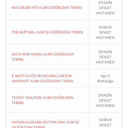
DİYADİN
KAN GRUBU KİTİ ALIMI (DOĞRUDAN TEMIN)
DEVLET
HASTANESİ
HAMUR
POE KART MAL ALIM İŞİ (DOĞRUDAN TEMIN)
DEVLET
HASTANESİ
DİYADİN
GAİTA KABI KAŞIKLI ALIMI (DOĞRUDAN
DEVLET
TEMIN)
HASTANESİ
İL MÜFTÜLÜĞÜ RESMİ ARAÇLARI İÇİN
Ağrı İl
AKARYAKIT ALIMI (DOĞRUDAN TEMIN)
Müftülüğü
DİYADİN
TESİSAT MALZEME ALIMI (DOĞRUDAN
DEVLET
TEMIN)
HASTANESİ
HAMUR
YANGIN ALGILAMA BUTONU MAL ALIM İŞİ
DEVLET
(DOĞRUDAN TEMIN)