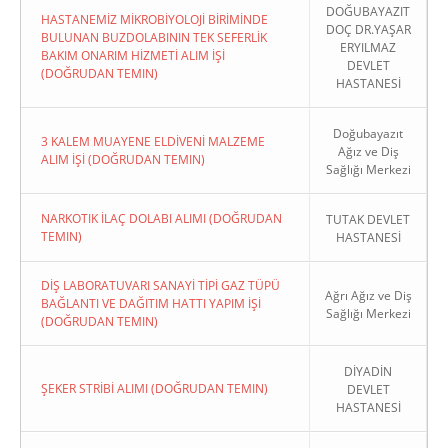
DOĞUBAYAZIT
HASTANEMİZ MİKROBİYOLOJİ BİRİMİNDE
DOÇ DR.YAŞAR
BULUNAN BUZDOLABININ TEK SEFERLİK
ERYILMAZ
BAKIM ONARIM HİZMETİ ALIM İŞİ
DEVLET
(DOĞRUDAN TEMIN)
HASTANESİ
Doğubayazıt
3 KALEM MUAYENE ELDİVENİ MALZEME
Ağız ve Diş
ALIM İŞİ (DOĞRUDAN TEMIN)
Sağlığı Merkezi
NARKOTIK İLAÇ DOLABI ALIMI (DOĞRUDAN
TUTAK DEVLET
TEMIN)
HASTANESİ
DİŞ LABORATUVARI SANAYİ TİPİ GAZ TÜPÜ
Ağrı Ağız ve Diş
BAĞLANTI VE DAĞITIM HATTI YAPIM İŞİ
Sağlığı Merkezi
(DOĞRUDAN TEMIN)
DİYADİN
ŞEKER STRİBİ ALIMI (DOĞRUDAN TEMIN)
DEVLET
HASTANESİ