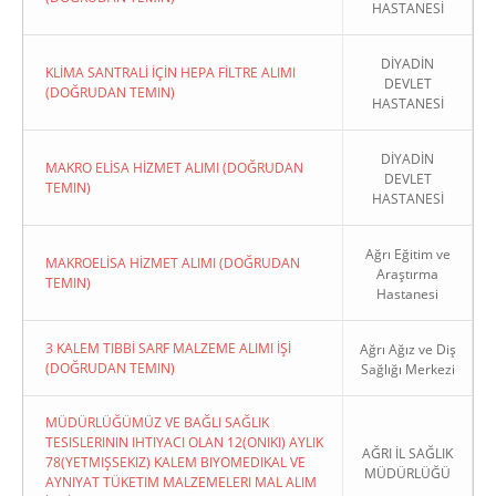
HASTANESİ
DİYADİN
KLİMA SANTRALİ İÇİN HEPA FİLTRE ALIMI
DEVLET
(DOĞRUDAN TEMIN)
HASTANESİ
DİYADİN
MAKRO ELİSA HİZMET ALIMI (DOĞRUDAN
DEVLET
TEMIN)
HASTANESİ
Ağrı Eğitim ve
MAKROELİSA HİZMET ALIMI (DOĞRUDAN
Araştırma
TEMIN)
Hastanesi
3 KALEM TIBBİ SARF MALZEME ALIMI İŞİ
Ağrı Ağız ve Diş
(DOĞRUDAN TEMIN)
Sağlığı Merkezi
MÜDÜRLÜĞÜMÜZ VE BAĞLI SAĞLIK
TESISLERININ IHTIYACI OLAN 12(ONIKI) AYLIK
AĞRI İL SAĞLIK
78(YETMIŞSEKIZ) KALEM BIYOMEDIKAL VE
MÜDÜRLÜĞÜ
AYNIYAT TÜKETIM MALZEMELERI MAL ALIM