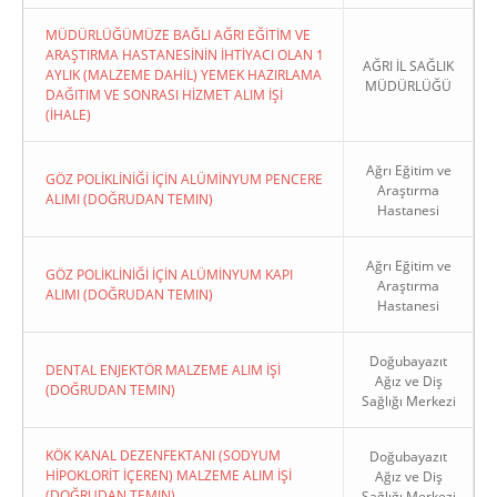
MÜDÜRLÜĞÜMÜZE BAĞLI AĞRI EĞİTİM VE
ARAŞTIRMA HASTANESİNİN İHTİYACI OLAN 1
AĞRI İL SAĞLIK
AYLIK (MALZEME DAHİL) YEMEK HAZIRLAMA
MÜDÜRLÜĞÜ
DAĞITIM VE SONRASI HİZMET ALIM İŞİ
(İHALE)
Ağrı Eğitim ve
GÖZ POLİKLİNİĞİ İÇİN ALÜMİNYUM PENCERE
Araştırma
ALIMI (DOĞRUDAN TEMIN)
Hastanesi
Ağrı Eğitim ve
GÖZ POLİKLİNİĞİ İÇİN ALÜMİNYUM KAPI
Araştırma
ALIMI (DOĞRUDAN TEMIN)
Hastanesi
Doğubayazıt
DENTAL ENJEKTÖR MALZEME ALIM İŞİ
Ağız ve Diş
(DOĞRUDAN TEMIN)
Sağlığı Merkezi
KÖK KANAL DEZENFEKTANI (SODYUM
Doğubayazıt
HİPOKLORİT İÇEREN) MALZEME ALIM İŞİ
Ağız ve Diş
(DOĞRUDAN TEMIN)
Sağlığı Merkezi