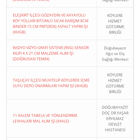
ELEŞKIRT İLÇESI GÖZAYDIN VE KAYAYOLU
KÖYLERE
KÖY YOLLARI BITÜMLÜ SICAK KARIŞIM 8CM
HİZMET
BINDER 15 CM PMT(BSK) ASFALT YAPIM İŞI
GÖTÜRME
(KHGB)
BİRLİĞİ
RADYO VİZYO GRAFİ SİSTEMİ (RVG) SENSÖR
Doğubayazıt
KILIFI 4 X 21 CM MALZEME ALIM İŞİ
Ağız ve Diş
(DOĞRUDAN TEMIN)
Sağlığı Merkezi
KÖYLERE
TAŞLIÇAY İLÇESİ MUHTELİF KÖYLERDE İÇME
HİZMET
SUYU DEPO ONARIMLARI YAPIM İŞİ (KHGB)
GÖTÜRME
BİRLİĞİ
DOĞUBAYAZIT
DOÇ DR.YAŞAR
11 KALEM TABELA VE YÖNLENDİRME
ERYILMAZ
LEVHALARI MAL ALIM İŞİ (İHALE)
DEVLET
HASTANESİ