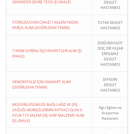
SEKONDER DEVRE TESİS İŞİ (İHALE)
DEVLET
HASTANESİ
STERİLİZASYON CİHAZI 1 KALEM YEDEK
TUTAK DEVLET
PARÇA ALIMI (DOĞRUDAN TEMIN)
HASTANESİ
DOĞUBAYAZIT
DOÇ DR.YAŞAR
7 KISIM SÜREKLİ İŞÇİ KIYAFETLERİ ALIM İŞİ
ERYILMAZ
(İHALE)
DEVLET
HASTANESİ
DİYADİN
HEMODİYALİZ İÇİN ANAKART ALIMI
DEVLET
(DOĞRUDAN TEMIN)
HASTANESİ
MÜDÜRLÜĞÜMÜZE BAĞLI AĞIZ VE DİŞ
Ağrı Eğitim ve
SAĞLIĞI MERKEZLERİNİN İHTİYACI OLAN 6
Araştırma
AYLIK 115 KALEM DİŞ SARF MALZEME ALIM
Hastanesi
İŞİ; (İHALE)