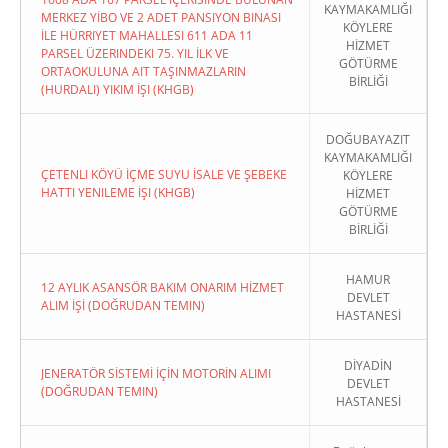
KAYMAKAMLIĞI
MERKEZ YİBO VE 2 ADET PANSIYON BINASI
KÖYLERE
İLE HÜRRIYET MAHALLESI 611 ADA 11
HİZMET
PARSEL ÜZERINDEKI 75. YIL İLK VE
GÖTÜRME
ORTAOKULUNA AIT TAŞINMAZLARIN
BİRLİĞİ
(HURDALI) YIKIM İŞI (KHGB)
DOĞUBAYAZIT
KAYMAKAMLIĞI
ÇETENLI KÖYÜ İÇME SUYU İSALE VE ŞEBEKE
KÖYLERE
HATTI YENILEME İŞI (KHGB)
HİZMET
GÖTÜRME
BİRLİĞİ
HAMUR
12 AYLIK ASANSÖR BAKIM ONARIM HİZMET
DEVLET
ALIM İŞİ (DOĞRUDAN TEMIN)
HASTANESİ
DİYADİN
JENERATÖR SİSTEMİ İÇİN MOTORİN ALIMI
DEVLET
(DOĞRUDAN TEMIN)
HASTANESİ