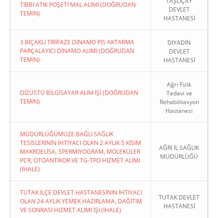
TAŞLIÇAY
TIBBİ ATIK POŞETİ MAL ALIMI (DOĞRUDAN
DEVLET
TEMIN)
HASTANESİ
3 BIÇAKLI TİRİFAZE DİNAMO PİS AKTARMA
DİYADİN
PARÇALAYICI DİNAMO ALIMI (DOĞRUDAN
DEVLET
TEMIN)
HASTANESİ
Ağrı Fizik
DİZÜSTÜ BİLGİSAYAR ALIM İŞİ (DOĞRUDAN
Tedavi ve
TEMIN)
Rehabilitasyon
Hastanesi
MÜDÜRLÜĞÜMÜZE BAĞLI SAĞLIK
TESİSLERİNİN İHTİYACI OLAN 2 AYLIK 5 KISIM
AĞRI İL SAĞLIK
MAKROELİSA, SPERMİYOGRAM, MOLEKÜLER
MÜDÜRLÜĞÜ
PCR, OTOANTİKOR VE TG-TPO HİZMET ALIMI
(İHALE)
TUTAK İLÇE DEVLET HASTANESININ İHTIYACI
TUTAK DEVLET
OLAN 24 AYLIK YEMEK HAZIRLAMA, DAĞITIM
HASTANESİ
VE SONRASI HIZMET ALIMI İŞI (İHALE)