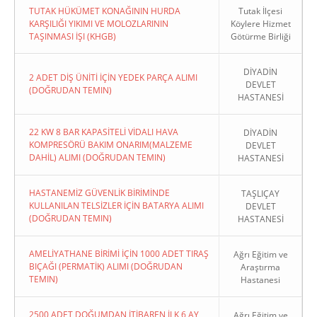
TUTAK HÜKÜMET KONAĞININ HURDA
Tutak İlçesi
KARŞILIĞI YIKIMI VE MOLOZLARININ
Köylere Hizmet
TAŞINMASI İŞI (KHGB)
Götürme Birliği
DİYADİN
2 ADET DİŞ ÜNİTİ İÇİN YEDEK PARÇA ALIMI
DEVLET
(DOĞRUDAN TEMIN)
HASTANESİ
22 KW 8 BAR KAPASİTELİ VİDALI HAVA
DİYADİN
KOMPRESÖRÜ BAKIM ONARIM(MALZEME
DEVLET
DAHİL) ALIMI (DOĞRUDAN TEMIN)
HASTANESİ
HASTANEMİZ GÜVENLİK BİRİMİNDE
TAŞLIÇAY
KULLANILAN TELSİZLER İÇİN BATARYA ALIMI
DEVLET
(DOĞRUDAN TEMIN)
HASTANESİ
AMELİYATHANE BİRİMİ İÇİN 1000 ADET TIRAŞ
Ağrı Eğitim ve
BIÇAĞI (PERMATİK) ALIMI (DOĞRUDAN
Araştırma
TEMIN)
Hastanesi
2500 ADET DOĞUMDAN İTİBAREN İLK 6 AY
Ağrı Eğitim ve