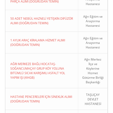
PARÇA ALIMI (DOĞRUDAN TEMIN)
Hastanesi
Ağrı Eğitim ve
50 ADET NEBÜL HAZNELİ YETİŞKİN DİFÜZÖR
Araştırma
ALIMI (DOĞRUDAN TEMIN)
Hastanesi
Ağrı Eğitim ve
1 AYLIK ARAÇ KİRALAMA HİZMET ALIMI
Araştırma
(DOĞRUDAN TEMIN)
Hastanesi
Ağrı Merkez
AĞRI MERKEZE BAĞLI KOCATAŞ-
İlçe ve
SOĞANCUMAÇAY GRUP KÖY YOLUNA
Köylerine
BITÜMLÜ SICAK KARIŞIMLI ASFALT YOL
Hizmet
YAPIM IŞI (KHGB)
Götürme Birliği
Başkanlığı
TAŞLIÇAY
HASTANE PENCERELERİ İÇİN SİNEKLİK ALIMI
DEVLET
(DOĞRUDAN TEMIN)
HASTANESİ