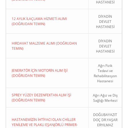
HASTANESİ
DİYADİN
12 AYLIK İLAÇLAMA HİZMETİ ALIMI
DEVLET
(DOĞRUDAN TEMIN)
HASTANESİ
DİYADİN
HIRDAVAT MALZEME ALIMI (DOĞRUDAN
DEVLET
TEMIN)
HASTANESİ
Ağrı Fizik
JENERATÖR İÇİN MOTORİN ALIM İŞİ
Tedavi ve
(DOĞRUDAN TEMIN)
Rehabilitasyon
Hastanesi
SPREY YÜZEY DEZENFEKTAN ALIM İŞİ
Ağrı Ağız ve Diş
(DOĞRUDAN TEMIN)
Sağlığı Merkezi
DOĞUBAYAZIT
HASTANEMİZİN İHTİYACI OLAN CHİLLER
DOÇ DR.YAŞAR
YENİLEME VE PLAKLI EŞANJÖRLÜ PRİMER-
ERYILMAZ