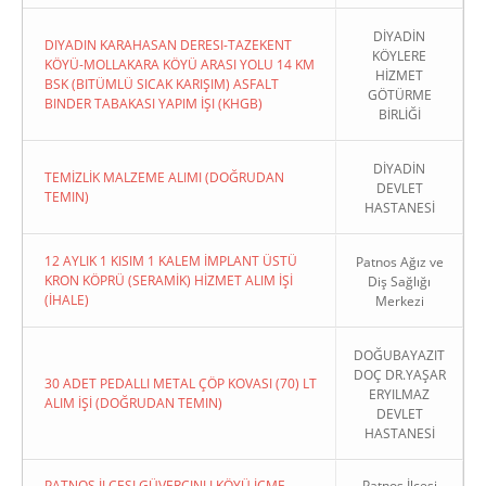
DİYADİN
DIYADIN KARAHASAN DERESI-TAZEKENT
KÖYLERE
KÖYÜ-MOLLAKARA KÖYÜ ARASI YOLU 14 KM
HİZMET
BSK (BITÜMLÜ SICAK KARIŞIM) ASFALT
GÖTÜRME
BINDER TABAKASI YAPIM İŞI (KHGB)
BİRLİĞİ
DİYADİN
TEMİZLİK MALZEME ALIMI (DOĞRUDAN
DEVLET
TEMIN)
HASTANESİ
12 AYLIK 1 KISIM 1 KALEM İMPLANT ÜSTÜ
Patnos Ağız ve
KRON KÖPRÜ (SERAMİK) HİZMET ALIM İŞİ
Diş Sağlığı
(İHALE)
Merkezi
DOĞUBAYAZIT
DOÇ DR.YAŞAR
30 ADET PEDALLI METAL ÇÖP KOVASI (70) LT
ERYILMAZ
ALIM İŞİ (DOĞRUDAN TEMIN)
DEVLET
HASTANESİ
PATNOS İLÇESI GÜVERCINLI KÖYÜ İÇME
Patnos İlçesi