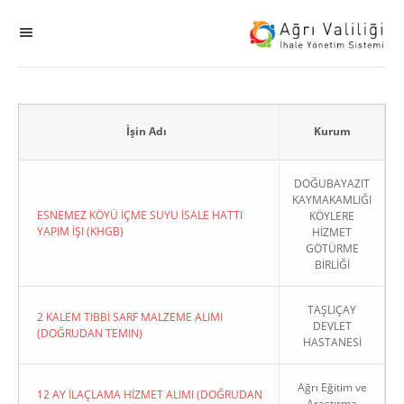
MENÜ
Ana Sayfa
ihale
İşin Adı
Kurum
Dogrudan Temin
DOĞUBAYAZIT
KAYMAKAMLIĞI
ESNEMEZ KÖYÜ İÇME SUYU İSALE HATTI
KÖYLERE
Sodes
YAPIM İŞI (KHGB)
HİZMET
GÖTÜRME
BİRLİĞİ
KHGB
TAŞLIÇAY
Okul
2 KALEM TIBBİ SARF MALZEME ALIMI
DEVLET
(DOĞRUDAN TEMIN)
HASTANESİ
Sonuçlanan Kayıtlar
Ağrı Eğitim ve
12 AY İLAÇLAMA HİZMET ALIMI (DOĞRUDAN
Kapat
Araştırma