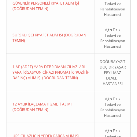
GÜVENLİK PERSONELİ KIYAFET ALIM İŞİ
Tedavi ve
(DOĞRUDAN TEMIN)
Rehabilitasyon
Hastanesi
Ağrı Fizik
SÜREKLİ İŞÇİ KIYAFET ALIM İŞİ (DOĞRUDAN
Tedavi ve
TEMIN)
Rehabilitasyon
Hastanesi
DOĞUBAYAZIT
1 M³ (ADET) YARA DEBRİDMAN CİHAZLARI,
DOÇ DR.YAŞAR
YARA İRİGASYON CİHAZI PNOMATİK (POZİTİF
ERYILMAZ
BASINÇ) ALIM İŞİ (DOĞRUDAN TEMIN)
DEVLET
HASTANESİ
Ağrı Fizik
12 AYLIK İLAÇLAMA HİZMETİ ALIMI
Tedavi ve
(DOĞRUDAN TEMIN)
Rehabilitasyon
Hastanesi
Ağrı Fizik
UPS CİHAZI İÇİN YEDEK PARÇA ALIM İŞİ
Tedavi ve