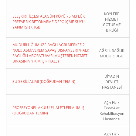
KÖYLERE
ELEŞKIRT İLÇESI ALAGÜN KÖYÜ 75 M3 LÜK
HİZMET
PREFABRIK BETONARME DEPO İÇME SUYU
GÖTÜRME
YAPIM İŞI (KHGB)
BİRLİĞİ
MÜDÜRLÜĞÜMÜZE BAĞLI AĞRI MERKEZ 2
NOLU ASM/VEREM SAVAŞ DISPANSERI /HALK
AĞRI İL SAĞLIK
SAĞLIĞI LABORATUVARI MÜŞTEREK HIZMET
MÜDÜRLÜĞÜ
BINASININ YIKIM İŞI (İHALE)
DİYADİN
SU SEBİLİ ALIMI (DOĞRUDAN TEMIN)
DEVLET
HASTANESİ
Ağrı Fizik
PROFESYONEL AKÜLÜ EL ALETLERİ ALIM İŞİ
Tedavi ve
(DOĞRUDAN TEMIN)
Rehabilitasyon
Hastanesi
Ağrı Fizik