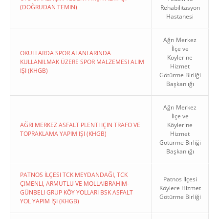
(DOĞRUDAN TEMIN)
Rehabilitasyon
Hastanesi
Ağrı Merkez
İlçe ve
OKULLARDA SPOR ALANLARINDA
Köylerine
KULLANILMAK ÜZERE SPOR MALZEMESI ALIM
Hizmet
IŞI (KHGB)
Götürme Birliği
Başkanlığı
Ağrı Merkez
İlçe ve
AĞRI MERKEZ ASFALT PLENTI IÇIN TRAFO VE
Köylerine
TOPRAKLAMA YAPIM IŞI (KHGB)
Hizmet
Götürme Birliği
Başkanlığı
PATNOS İLÇESI TCK MEYDANDAĞI, TCK
Patnos İlçesi
ÇIMENLI, ARMUTLU VE MOLLAIBRAHIM-
Köylere Hizmet
GÜNBELI GRUP KÖY YOLLARI BSK ASFALT
Götürme Birliği
YOL YAPIM İŞI (KHGB)