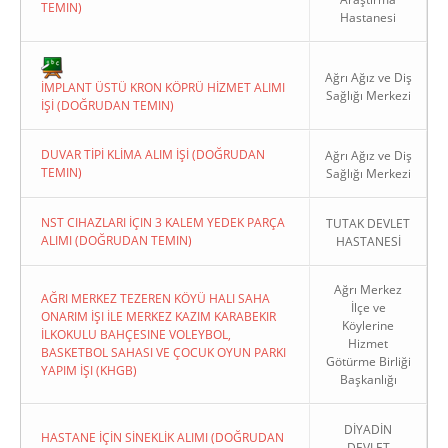
TEMIN)
Hastanesi
Ağrı Ağız ve Diş
İMPLANT ÜSTÜ KRON KÖPRÜ HİZMET ALIMI
Sağlığı Merkezi
İŞİ (DOĞRUDAN TEMIN)
Copyright 2022. Ağrı Valiliği
DUVAR TİPİ KLİMA ALIM İŞİ (DOĞRUDAN
Ağrı Ağız ve Diş
TEMIN)
Sağlığı Merkezi
NST CIHAZLARI İÇIN 3 KALEM YEDEK PARÇA
TUTAK DEVLET
ALIMI (DOĞRUDAN TEMIN)
HASTANESİ
Ağrı Merkez
AĞRI MERKEZ TEZEREN KÖYÜ HALI SAHA
İlçe ve
ONARIM İŞI İLE MERKEZ KAZIM KARABEKIR
Köylerine
İLKOKULU BAHÇESINE VOLEYBOL,
Hizmet
BASKETBOL SAHASI VE ÇOCUK OYUN PARKI
Götürme Birliği
YAPIM İŞI (KHGB)
Başkanlığı
DİYADİN
HASTANE İÇİN SİNEKLİK ALIMI (DOĞRUDAN
DEVLET