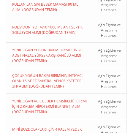
KULLANILAN SIVI BEBEK MAMASI 90 ML
Araştırma
ALIMI (DOĞRUDAN TEMIN)
Hastanesi
Ağrı Eğitim ve
POLİVİDON İYOT %10 1000 ML ANTİSEPTİK
Araştırma
SOLÜSYON ALIMI (DOĞRUDAN TEMIN)
Hastanesi
YENİDOĞAN YOĞUN BAKIM BİRİMİ İÇİN 20
Ağrı Eğitim ve
ADET NAZAL YÜKSEK AKIŞ KANÜLÜ ALIMI
Araştırma
(DOĞRUDAN TEMIN)
Hastanesi
ÇOCUK YOĞUN BAKIM BİRİMİNİN İHTİYACI
Ağrı Eğitim ve
OLAN 15 ADET SANTRAL VENÖZ KATETER
Araştırma
3FR ALIMI (DOĞRUDAN TEMIN)
Hastanesi
YENİDOĞAN ACİL BEBEK HEMŞİRELİĞİ BİRİMİ
Ağrı Eğitim ve
İÇİN 2 KALEM HİPOTERMİ BLANKETİ ALIMI
Araştırma
(DOĞRUDAN TEMIN)
Hastanesi
Ağrı Eğitim ve
MİNİ BUZDOLAPLARI İÇİN 4 KALEM YEDEK
Araştırma