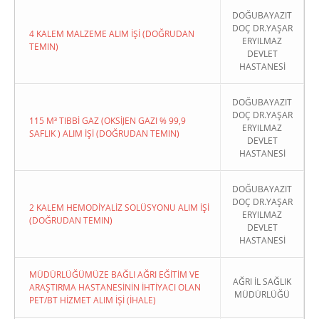
DOĞUBAYAZIT
DOÇ DR.YAŞAR
4 KALEM MALZEME ALIM İŞİ (DOĞRUDAN
ERYILMAZ
TEMIN)
DEVLET
HASTANESİ
DOĞUBAYAZIT
DOÇ DR.YAŞAR
115 M³ TIBBİ GAZ (OKSİJEN GAZI % 99,9
ERYILMAZ
SAFLIK ) ALIM İŞİ (DOĞRUDAN TEMIN)
DEVLET
HASTANESİ
DOĞUBAYAZIT
DOÇ DR.YAŞAR
2 KALEM HEMODİYALİZ SOLÜSYONU ALIM İŞİ
ERYILMAZ
(DOĞRUDAN TEMIN)
DEVLET
HASTANESİ
MÜDÜRLÜĞÜMÜZE BAĞLI AĞRI EĞİTİM VE
AĞRI İL SAĞLIK
ARAŞTIRMA HASTANESİNİN İHTİYACI OLAN
MÜDÜRLÜĞÜ
PET/BT HİZMET ALIM İŞİ (İHALE)