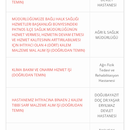
TEMIN)
HASTANESİ
MÜDÜRLÜĞÜMÜZE BAĞLI HALK SAĞLIĞI
HIZMETLERI BAŞKANLIĞI BÜNYESINDEKI
PATNOS İLÇE SAĞLIK MÜDÜRLÜĞÜNÜN
AĞRI İL SAĞLIK
HIZMET VERMESI, HIZMETIN DEVAM ETMESI
MÜDÜRLÜĞÜ
VE HIZMET KALITESININ ARTTIRILABILMESI
IÇIN IHTIYACI OLAN 4 (DÖRT) KALEM
MALZEME MAL ALIM İŞI (DOĞRUDAN TEMIN)
Ağrı Fizik
KLİMA BAKIM VE ONARIM HİZMET İŞİ
Tedavi ve
(DOĞRUDAN TEMIN)
Rehabilitasyon
Hastanesi
DOĞUBAYAZIT
HASTANEMİZ İHTİYACINA BİNAEN 2 KALEM
DOÇ DR.YAŞAR
TIBBİ SARF MALZEME ALIM İŞİ (DOĞRUDAN
ERYILMAZ
TEMIN)
DEVLET
HASTANESİ