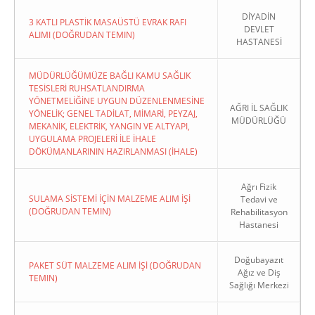
DİYADİN
3 KATLI PLASTİK MASAÜSTÜ EVRAK RAFI
DEVLET
ALIMI (DOĞRUDAN TEMIN)
HASTANESİ
MÜDÜRLÜĞÜMÜZE BAĞLI KAMU SAĞLIK
TESİSLERİ RUHSATLANDIRMA
YÖNETMELİĞİNE UYGUN DÜZENLENMESİNE
AĞRI İL SAĞLIK
YÖNELİK; GENEL TADİLAT, MİMARİ, PEYZAJ,
MÜDÜRLÜĞÜ
MEKANİK, ELEKTRİK, YANGIN VE ALTYAPI,
UYGULAMA PROJELERİ İLE İHALE
DÖKÜMANLARININ HAZIRLANMASI (İHALE)
Ağrı Fizik
SULAMA SİSTEMİ İÇİN MALZEME ALIM İŞİ
Tedavi ve
(DOĞRUDAN TEMIN)
Rehabilitasyon
Hastanesi
Doğubayazıt
PAKET SÜT MALZEME ALIM İŞİ (DOĞRUDAN
Ağız ve Diş
TEMIN)
Sağlığı Merkezi