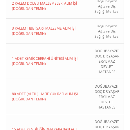
Doğubayazıt
2 KALEM DOLGU MALZEMELERİ ALIM İŞİ
Ağız ve Diş
(DOĞRUDAN TEMIN)
Sağlığı Merkezi
Doğubayazıt
3 KALEM TIBBİ SARF MALZEME ALIM İŞİ
Ağız ve Diş
(DOĞRUDAN TEMIN)
Sağlığı Merkezi
DOĞUBAYAZIT
DOÇ DR.YAŞAR
1 ADET KEMİK CERRAHİ ÜNİTESİ ALIM İŞİ
ERYILMAZ
(DOĞRUDAN TEMIN)
DEVLET
HASTANESİ
DOĞUBAYAZIT
DOÇ DR.YAŞAR
80 ADET (ALTILI) HAFİF YÜK RAFI ALIM İŞİ
ERYILMAZ
(DOĞRUDAN TEMIN)
DEVLET
HASTANESİ
DOĞUBAYAZIT
DOÇ DR.YAŞAR
15 ADET KENDİLİĞİNDEN KAPANAN ACİL