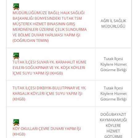
MÜDÜRLÜĞÜMÜZE BAĞLI; HALK SAĞLIĞI
BAŞKANLIĞI BÜNYESINDEKI TUTAK TSM
AĞRI İL SAĞLIK
MÜŞTEREK HIZMET BINASININ GIRIŞ
MÜDÜRLÜĞÜ
MERDIVENLERI ÜZERINE ÇELIK SUNDURMA
VE BÖLME DUVAR YAPILMASI YAPIM IŞI
(DOĞRUDAN TEMIN)
Tutak İlçesi
TUTAK İLÇESI SUVAR-YK. KARAHALIT KÜME
Köylere Hizmet
EVLERI-SOĞUKPINAR VE YK. KÖŞK KÖYLERI
Götürme Birliği
İÇME SUYU YAPIM İŞI (KHGB)
TUTAK İLÇESI DIKBIYIK-BULUTPINAR VE YK.
Tutak İlçesi
KARGALIK KÖYLERI İÇME SUYU YAPIM İŞI
Köylere Hizmet
(KHGB)
Götürme Birliği
DOĞUBAYAZIT
KAYMAKAMLIĞI
KÖYLERE
KÖY OKULLARI ÇEVRE DUVARI YAPIM İŞI
HİZMET
(KHGB)
GÖTÜRME