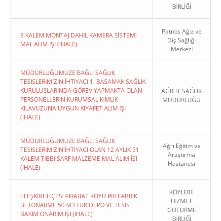
BİRLİĞİ
Patnos Ağız ve
3 KALEM MONTAJ DAHİL KAMERA SİSTEMİ
Diş Sağlığı
MAL ALIM İŞİ (İHALE)
Merkezi
MÜDÜRLÜĞÜMÜZE BAĞLI SAĞLIK
TESISLERIMIZIN İHTIYACI 1. BASAMAK SAĞLIK
KURULUŞLARINDA GÖREV YAPMAKTA OLAN
AĞRI İL SAĞLIK
PERSONELLERIN KURUMSAL KIMLIK
MÜDÜRLÜĞÜ
KILAVUZUNA UYGUN KIYAFET ALIM İŞI
(İHALE)
MÜDÜRLÜĞÜMÜZE BAĞLI SAĞLIK
Ağrı Eğitim ve
TESISLERIMIZIN İHTIYACI OLAN 12 AYLIK 51
Araştırma
KALEM TIBBI SARF MALZEME MAL ALIM İŞI
Hastanesi
(İHALE)
KÖYLERE
ELEŞKIRT İLÇESI PIRABAT KÖYÜ PREFABRIK
HİZMET
BETONARME 50 M3 LÜK DEPO VE TESIS
GÖTÜRME
BAKIM ONARIM İŞI (İHALE)
BİRLİĞİ