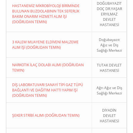
DOĞUBAYAZIT
HASTANEMİZ MİKROBİYOLOJİ BİRİMİNDE
DOÇ DR.YAŞAR
BULUNAN BUZDOLABININ TEK SEFERLİK
ERYILMAZ
BAKIM ONARIM HİZMETİ ALIM İŞİ
DEVLET
(DOĞRUDAN TEMIN)
HASTANESİ
Doğubayazıt
3 KALEM MUAYENE ELDİVENİ MALZEME
Ağız ve Diş
ALIM İŞİ (DOĞRUDAN TEMIN)
Sağlığı Merkezi
NARKOTIK İLAÇ DOLABI ALIMI (DOĞRUDAN
TUTAK DEVLET
TEMIN)
HASTANESİ
DİŞ LABORATUVARI SANAYİ TİPİ GAZ TÜPÜ
Ağrı Ağız ve Diş
BAĞLANTI VE DAĞITIM HATTI YAPIM İŞİ
Sağlığı Merkezi
(DOĞRUDAN TEMIN)
DİYADİN
ŞEKER STRİBİ ALIMI (DOĞRUDAN TEMIN)
DEVLET
HASTANESİ