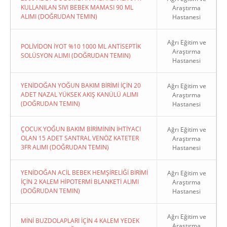
KULLANILAN SIVI BEBEK MAMASI 90 ML
Araştırma
ALIMI (DOĞRUDAN TEMIN)
Hastanesi
Ağrı Eğitim ve
POLİVİDON İYOT %10 1000 ML ANTİSEPTİK
Araştırma
SOLÜSYON ALIMI (DOĞRUDAN TEMIN)
Hastanesi
YENİDOĞAN YOĞUN BAKIM BİRİMİ İÇİN 20
Ağrı Eğitim ve
ADET NAZAL YÜKSEK AKIŞ KANÜLÜ ALIMI
Araştırma
(DOĞRUDAN TEMIN)
Hastanesi
ÇOCUK YOĞUN BAKIM BİRİMİNİN İHTİYACI
Ağrı Eğitim ve
OLAN 15 ADET SANTRAL VENÖZ KATETER
Araştırma
3FR ALIMI (DOĞRUDAN TEMIN)
Hastanesi
YENİDOĞAN ACİL BEBEK HEMŞİRELİĞİ BİRİMİ
Ağrı Eğitim ve
İÇİN 2 KALEM HİPOTERMİ BLANKETİ ALIMI
Araştırma
(DOĞRUDAN TEMIN)
Hastanesi
Ağrı Eğitim ve
MİNİ BUZDOLAPLARI İÇİN 4 KALEM YEDEK
Araştırma