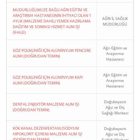
MÜDÜRLÜĞÜMÜZE BAĞLI AĞRI EĞİTİM VE
ARAŞTIRMA HASTANESİNİN İHTİYACI OLAN 1
AĞRI İL SAĞLIK
AYLIK (MALZEME DAHİL) YEMEK HAZIRLAMA
MÜDÜRLÜĞÜ
DAĞITIM VE SONRASI HİZMET ALIM İŞİ
(İHALE)
Ağrı Eğitim ve
GÖZ POLİKLİNİĞİ İÇİN ALÜMİNYUM PENCERE
Araştırma
ALIMI (DOĞRUDAN TEMIN)
Hastanesi
Ağrı Eğitim ve
GÖZ POLİKLİNİĞİ İÇİN ALÜMİNYUM KAPI
Araştırma
ALIMI (DOĞRUDAN TEMIN)
Hastanesi
Doğubayazıt
DENTAL ENJEKTÖR MALZEME ALIM İŞİ
Ağız ve Diş
(DOĞRUDAN TEMIN)
Sağlığı Merkezi
KÖK KANAL DEZENFEKTANI (SODYUM
Doğubayazıt
HİPOKLORİT İÇEREN) MALZEME ALIM İŞİ
Ağız ve Diş
(DOĞRUDAN TEMIN)
Sağlığı Merkezi