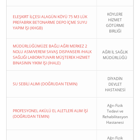
KÖYLERE
ELEŞKIRT İLÇESI ALAGÜN KÖYÜ 75 M3 LÜK
HİZMET
PREFABRIK BETONARME DEPO İÇME SUYU
GÖTÜRME
YAPIM İŞI (KHGB)
BİRLİĞİ
MÜDÜRLÜĞÜMÜZE BAĞLI AĞRI MERKEZ 2
NOLU ASM/VEREM SAVAŞ DISPANSERI /HALK
AĞRI İL SAĞLIK
SAĞLIĞI LABORATUVARI MÜŞTEREK HIZMET
MÜDÜRLÜĞÜ
BINASININ YIKIM İŞI (İHALE)
DİYADİN
SU SEBİLİ ALIMI (DOĞRUDAN TEMIN)
DEVLET
HASTANESİ
Ağrı Fizik
PROFESYONEL AKÜLÜ EL ALETLERİ ALIM İŞİ
Tedavi ve
(DOĞRUDAN TEMIN)
Rehabilitasyon
Hastanesi
Ağrı Fizik