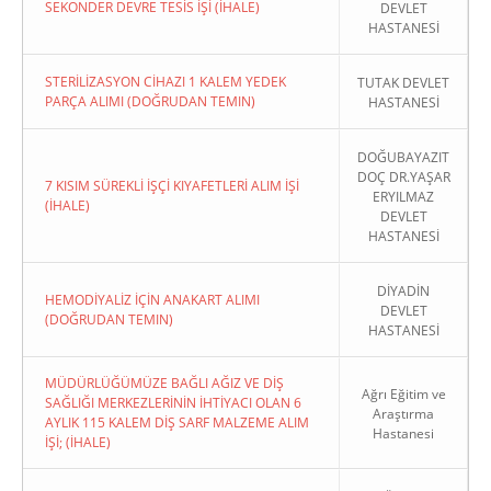
SEKONDER DEVRE TESİS İŞİ (İHALE)
DEVLET
HASTANESİ
STERİLİZASYON CİHAZI 1 KALEM YEDEK
TUTAK DEVLET
PARÇA ALIMI (DOĞRUDAN TEMIN)
HASTANESİ
DOĞUBAYAZIT
DOÇ DR.YAŞAR
7 KISIM SÜREKLİ İŞÇİ KIYAFETLERİ ALIM İŞİ
ERYILMAZ
(İHALE)
DEVLET
HASTANESİ
DİYADİN
HEMODİYALİZ İÇİN ANAKART ALIMI
DEVLET
(DOĞRUDAN TEMIN)
HASTANESİ
MÜDÜRLÜĞÜMÜZE BAĞLI AĞIZ VE DİŞ
Ağrı Eğitim ve
SAĞLIĞI MERKEZLERİNİN İHTİYACI OLAN 6
Araştırma
AYLIK 115 KALEM DİŞ SARF MALZEME ALIM
Hastanesi
İŞİ; (İHALE)