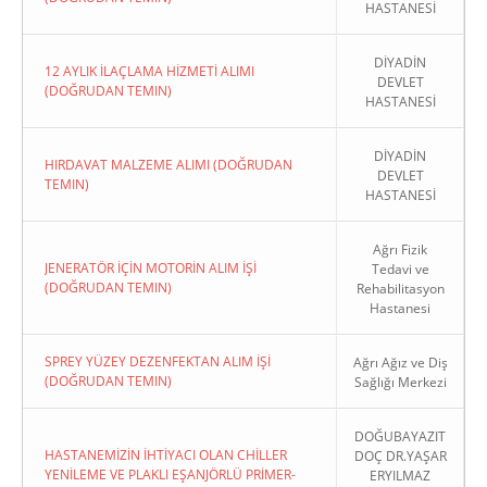
HASTANESİ
DİYADİN
12 AYLIK İLAÇLAMA HİZMETİ ALIMI
DEVLET
(DOĞRUDAN TEMIN)
HASTANESİ
DİYADİN
HIRDAVAT MALZEME ALIMI (DOĞRUDAN
DEVLET
TEMIN)
HASTANESİ
Ağrı Fizik
JENERATÖR İÇİN MOTORİN ALIM İŞİ
Tedavi ve
(DOĞRUDAN TEMIN)
Rehabilitasyon
Hastanesi
SPREY YÜZEY DEZENFEKTAN ALIM İŞİ
Ağrı Ağız ve Diş
(DOĞRUDAN TEMIN)
Sağlığı Merkezi
DOĞUBAYAZIT
HASTANEMİZİN İHTİYACI OLAN CHİLLER
DOÇ DR.YAŞAR
YENİLEME VE PLAKLI EŞANJÖRLÜ PRİMER-
ERYILMAZ