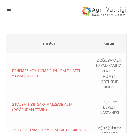
MENÜ
Ana Sayfa
ihale
İşin Adı
Kurum
Dogrudan Temin
DOĞUBAYAZIT
KAYMAKAMLIĞI
ESNEMEZ KÖYÜ İÇME SUYU İSALE HATTI
KÖYLERE
Sodes
YAPIM İŞI (KHGB)
HİZMET
GÖTÜRME
BİRLİĞİ
KHGB
TAŞLIÇAY
Okul
2 KALEM TIBBİ SARF MALZEME ALIMI
DEVLET
(DOĞRUDAN TEMIN)
HASTANESİ
Sonuçlanan Kayıtlar
Ağrı Eğitim ve
12 AY İLAÇLAMA HİZMET ALIMI (DOĞRUDAN
Kapat
Araştırma