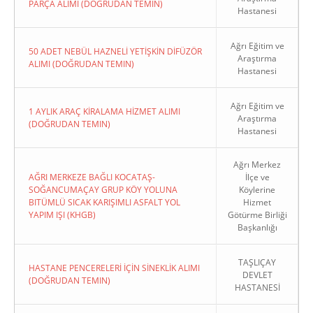
PARÇA ALIMI (DOĞRUDAN TEMIN)
Hastanesi
Ağrı Eğitim ve
50 ADET NEBÜL HAZNELİ YETİŞKİN DİFÜZÖR
Araştırma
ALIMI (DOĞRUDAN TEMIN)
Hastanesi
Ağrı Eğitim ve
1 AYLIK ARAÇ KİRALAMA HİZMET ALIMI
Araştırma
(DOĞRUDAN TEMIN)
Hastanesi
Ağrı Merkez
AĞRI MERKEZE BAĞLI KOCATAŞ-
İlçe ve
SOĞANCUMAÇAY GRUP KÖY YOLUNA
Köylerine
BITÜMLÜ SICAK KARIŞIMLI ASFALT YOL
Hizmet
YAPIM IŞI (KHGB)
Götürme Birliği
Başkanlığı
TAŞLIÇAY
HASTANE PENCERELERİ İÇİN SİNEKLİK ALIMI
DEVLET
(DOĞRUDAN TEMIN)
HASTANESİ