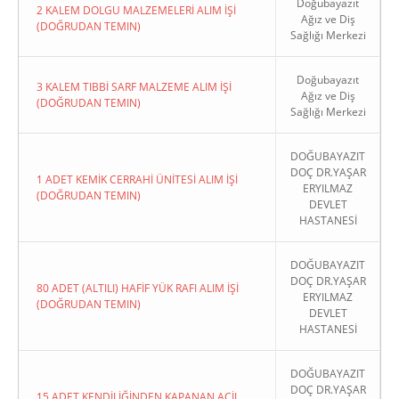
Doğubayazıt
2 KALEM DOLGU MALZEMELERİ ALIM İŞİ
Ağız ve Diş
(DOĞRUDAN TEMIN)
Sağlığı Merkezi
Doğubayazıt
3 KALEM TIBBİ SARF MALZEME ALIM İŞİ
Ağız ve Diş
(DOĞRUDAN TEMIN)
Sağlığı Merkezi
DOĞUBAYAZIT
DOÇ DR.YAŞAR
1 ADET KEMİK CERRAHİ ÜNİTESİ ALIM İŞİ
ERYILMAZ
(DOĞRUDAN TEMIN)
DEVLET
HASTANESİ
DOĞUBAYAZIT
DOÇ DR.YAŞAR
80 ADET (ALTILI) HAFİF YÜK RAFI ALIM İŞİ
ERYILMAZ
(DOĞRUDAN TEMIN)
DEVLET
HASTANESİ
DOĞUBAYAZIT
DOÇ DR.YAŞAR
15 ADET KENDİLİĞİNDEN KAPANAN ACİL