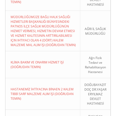
TEMIN)
HASTANESİ
MÜDÜRLÜĞÜMÜZE BAĞLI HALK SAĞLIĞI
HIZMETLERI BAŞKANLIĞI BÜNYESINDEKI
PATNOS İLÇE SAĞLIK MÜDÜRLÜĞÜNÜN
AĞRI İL SAĞLIK
HIZMET VERMESI, HIZMETIN DEVAM ETMESI
MÜDÜRLÜĞÜ
VE HIZMET KALITESININ ARTTIRILABILMESI
IÇIN IHTIYACI OLAN 4 (DÖRT) KALEM
MALZEME MAL ALIM İŞI (DOĞRUDAN TEMIN)
Ağrı Fizik
KLİMA BAKIM VE ONARIM HİZMET İŞİ
Tedavi ve
(DOĞRUDAN TEMIN)
Rehabilitasyon
Hastanesi
DOĞUBAYAZIT
HASTANEMİZ İHTİYACINA BİNAEN 2 KALEM
DOÇ DR.YAŞAR
TIBBİ SARF MALZEME ALIM İŞİ (DOĞRUDAN
ERYILMAZ
TEMIN)
DEVLET
HASTANESİ