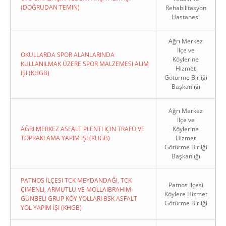
(DOĞRUDAN TEMIN)
Rehabilitasyon
Hastanesi
Ağrı Merkez
İlçe ve
OKULLARDA SPOR ALANLARINDA
Köylerine
KULLANILMAK ÜZERE SPOR MALZEMESI ALIM
Hizmet
IŞI (KHGB)
Götürme Birliği
Başkanlığı
Ağrı Merkez
İlçe ve
AĞRI MERKEZ ASFALT PLENTI IÇIN TRAFO VE
Köylerine
TOPRAKLAMA YAPIM IŞI (KHGB)
Hizmet
Götürme Birliği
Başkanlığı
PATNOS İLÇESI TCK MEYDANDAĞI, TCK
Patnos İlçesi
ÇIMENLI, ARMUTLU VE MOLLAIBRAHIM-
Köylere Hizmet
GÜNBELI GRUP KÖY YOLLARI BSK ASFALT
Götürme Birliği
YOL YAPIM İŞI (KHGB)