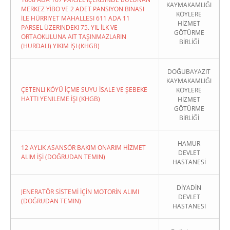
KAYMAKAMLIĞI
MERKEZ YİBO VE 2 ADET PANSIYON BINASI
KÖYLERE
İLE HÜRRIYET MAHALLESI 611 ADA 11
HİZMET
PARSEL ÜZERINDEKI 75. YIL İLK VE
GÖTÜRME
ORTAOKULUNA AIT TAŞINMAZLARIN
BİRLİĞİ
(HURDALI) YIKIM İŞI (KHGB)
DOĞUBAYAZIT
KAYMAKAMLIĞI
ÇETENLI KÖYÜ İÇME SUYU İSALE VE ŞEBEKE
KÖYLERE
HATTI YENILEME İŞI (KHGB)
HİZMET
GÖTÜRME
BİRLİĞİ
HAMUR
12 AYLIK ASANSÖR BAKIM ONARIM HİZMET
DEVLET
ALIM İŞİ (DOĞRUDAN TEMIN)
HASTANESİ
DİYADİN
JENERATÖR SİSTEMİ İÇİN MOTORİN ALIMI
DEVLET
(DOĞRUDAN TEMIN)
HASTANESİ