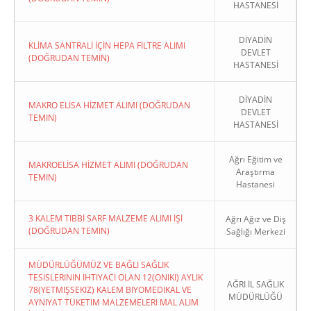
HASTANESİ
DİYADİN
KLİMA SANTRALİ İÇİN HEPA FİLTRE ALIMI
DEVLET
(DOĞRUDAN TEMIN)
HASTANESİ
DİYADİN
MAKRO ELİSA HİZMET ALIMI (DOĞRUDAN
DEVLET
TEMIN)
HASTANESİ
Ağrı Eğitim ve
MAKROELİSA HİZMET ALIMI (DOĞRUDAN
Araştırma
TEMIN)
Hastanesi
3 KALEM TIBBİ SARF MALZEME ALIMI İŞİ
Ağrı Ağız ve Diş
(DOĞRUDAN TEMIN)
Sağlığı Merkezi
MÜDÜRLÜĞÜMÜZ VE BAĞLI SAĞLIK
TESISLERININ IHTIYACI OLAN 12(ONIKI) AYLIK
AĞRI İL SAĞLIK
78(YETMIŞSEKIZ) KALEM BIYOMEDIKAL VE
MÜDÜRLÜĞÜ
AYNIYAT TÜKETIM MALZEMELERI MAL ALIM