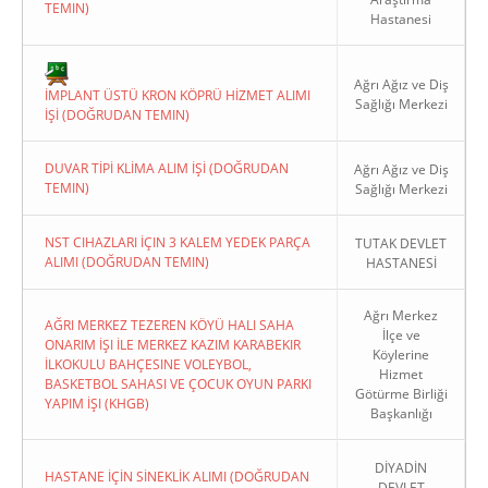
TEMIN)
Hastanesi
Ağrı Ağız ve Diş
İMPLANT ÜSTÜ KRON KÖPRÜ HİZMET ALIMI
Sağlığı Merkezi
İŞİ (DOĞRUDAN TEMIN)
Copyright 2022. Ağrı Valiliği
DUVAR TİPİ KLİMA ALIM İŞİ (DOĞRUDAN
Ağrı Ağız ve Diş
TEMIN)
Sağlığı Merkezi
NST CIHAZLARI İÇIN 3 KALEM YEDEK PARÇA
TUTAK DEVLET
ALIMI (DOĞRUDAN TEMIN)
HASTANESİ
Ağrı Merkez
AĞRI MERKEZ TEZEREN KÖYÜ HALI SAHA
İlçe ve
ONARIM İŞI İLE MERKEZ KAZIM KARABEKIR
Köylerine
İLKOKULU BAHÇESINE VOLEYBOL,
Hizmet
BASKETBOL SAHASI VE ÇOCUK OYUN PARKI
Götürme Birliği
YAPIM İŞI (KHGB)
Başkanlığı
DİYADİN
HASTANE İÇİN SİNEKLİK ALIMI (DOĞRUDAN
DEVLET