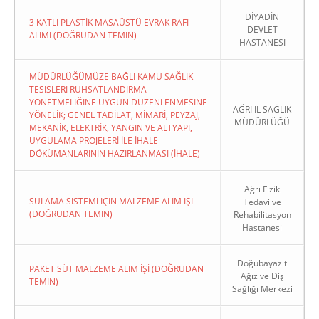
DİYADİN
3 KATLI PLASTİK MASAÜSTÜ EVRAK RAFI
DEVLET
ALIMI (DOĞRUDAN TEMIN)
HASTANESİ
MÜDÜRLÜĞÜMÜZE BAĞLI KAMU SAĞLIK
TESİSLERİ RUHSATLANDIRMA
YÖNETMELİĞİNE UYGUN DÜZENLENMESİNE
AĞRI İL SAĞLIK
YÖNELİK; GENEL TADİLAT, MİMARİ, PEYZAJ,
MÜDÜRLÜĞÜ
MEKANİK, ELEKTRİK, YANGIN VE ALTYAPI,
UYGULAMA PROJELERİ İLE İHALE
DÖKÜMANLARININ HAZIRLANMASI (İHALE)
Ağrı Fizik
SULAMA SİSTEMİ İÇİN MALZEME ALIM İŞİ
Tedavi ve
(DOĞRUDAN TEMIN)
Rehabilitasyon
Hastanesi
Doğubayazıt
PAKET SÜT MALZEME ALIM İŞİ (DOĞRUDAN
Ağız ve Diş
TEMIN)
Sağlığı Merkezi