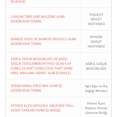
İŞI (İHALE)
TAŞLIÇAY
2 KALEM TIBBI SARF MALZEME ALIMI
DEVLET
(DOĞRUDAN TEMIN)
HASTANESİ
DİYADİN
BARKOD YAZICI VE BARKOD OKUYUCU ALIMI
DEVLET
(DOĞRUDAN TEMIN)
HASTANESİ
AĞRI İL SAĞLIK MÜDÜRLÜĞÜ VE BAĞLI
SAĞLIK TESİSLERİNİN İHTİYACI OLAN 6 AY
AĞRI İL SAĞLIK
SÜRELİ 24 ADET SÜRÜCÜSÜZ YAKIT HARİÇ
MÜDÜRLÜĞÜ
ARAÇ KİRALAMA HİZMET ALIM İŞİ (İHALE)
DÖNER KANAL EĞESİ MAL ALIMI İŞİ
Ağrı Ağız ve Diş
(DOĞRUDAN TEMIN)
Sağlığı Merkezi
Patnos İlçesi
PATNOS İLÇESI KÖYLERI II. GRUP KÖY YOLU
Köylere Hizmet
SANAT YAPILARI YAPIM İŞI (KHGB)
Götürme Birliği