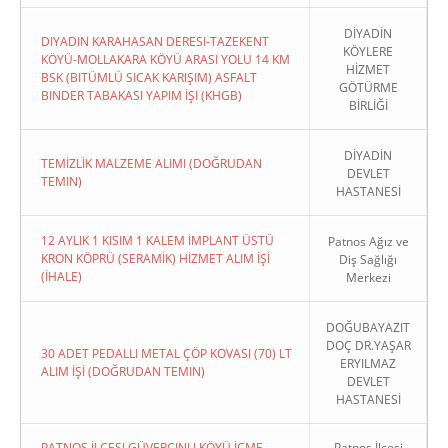
DİYADİN
DIYADIN KARAHASAN DERESI-TAZEKENT
KÖYLERE
KÖYÜ-MOLLAKARA KÖYÜ ARASI YOLU 14 KM
HİZMET
BSK (BITÜMLÜ SICAK KARIŞIM) ASFALT
GÖTÜRME
BINDER TABAKASI YAPIM İŞI (KHGB)
BİRLİĞİ
DİYADİN
TEMİZLİK MALZEME ALIMI (DOĞRUDAN
DEVLET
TEMIN)
HASTANESİ
12 AYLIK 1 KISIM 1 KALEM İMPLANT ÜSTÜ
Patnos Ağız ve
KRON KÖPRÜ (SERAMİK) HİZMET ALIM İŞİ
Diş Sağlığı
(İHALE)
Merkezi
DOĞUBAYAZIT
DOÇ DR.YAŞAR
30 ADET PEDALLI METAL ÇÖP KOVASI (70) LT
ERYILMAZ
ALIM İŞİ (DOĞRUDAN TEMIN)
DEVLET
HASTANESİ
PATNOS İLÇESI GÜVERCINLI KÖYÜ İÇME
Patnos İlçesi