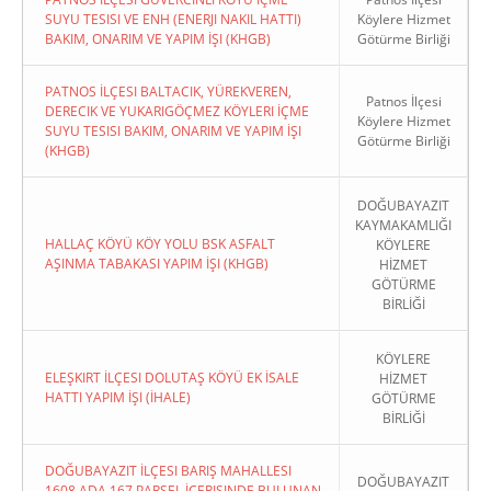
SUYU TESISI VE ENH (ENERJI NAKIL HATTI)
Köylere Hizmet
BAKIM, ONARIM VE YAPIM İŞI (KHGB)
Götürme Birliği
PATNOS İLÇESI BALTACIK, YÜREKVEREN,
Patnos İlçesi
DERECIK VE YUKARIGÖÇMEZ KÖYLERI İÇME
Köylere Hizmet
SUYU TESISI BAKIM, ONARIM VE YAPIM İŞI
Götürme Birliği
(KHGB)
DOĞUBAYAZIT
KAYMAKAMLIĞI
HALLAÇ KÖYÜ KÖY YOLU BSK ASFALT
KÖYLERE
AŞINMA TABAKASI YAPIM İŞI (KHGB)
HİZMET
GÖTÜRME
BİRLİĞİ
KÖYLERE
ELEŞKIRT İLÇESI DOLUTAŞ KÖYÜ EK İSALE
HİZMET
HATTI YAPIM İŞI (İHALE)
GÖTÜRME
BİRLİĞİ
DOĞUBAYAZIT İLÇESI BARIŞ MAHALLESI
DOĞUBAYAZIT
1608 ADA 167 PARSEL İÇERISINDE BULUNAN