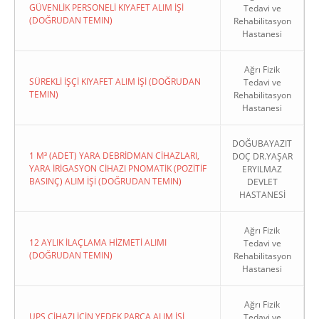
GÜVENLİK PERSONELİ KIYAFET ALIM İŞİ
Tedavi ve
(DOĞRUDAN TEMIN)
Rehabilitasyon
Hastanesi
Ağrı Fizik
SÜREKLİ İŞÇİ KIYAFET ALIM İŞİ (DOĞRUDAN
Tedavi ve
TEMIN)
Rehabilitasyon
Hastanesi
DOĞUBAYAZIT
1 M³ (ADET) YARA DEBRİDMAN CİHAZLARI,
DOÇ DR.YAŞAR
YARA İRİGASYON CİHAZI PNOMATİK (POZİTİF
ERYILMAZ
BASINÇ) ALIM İŞİ (DOĞRUDAN TEMIN)
DEVLET
HASTANESİ
Ağrı Fizik
12 AYLIK İLAÇLAMA HİZMETİ ALIMI
Tedavi ve
(DOĞRUDAN TEMIN)
Rehabilitasyon
Hastanesi
Ağrı Fizik
UPS CİHAZI İÇİN YEDEK PARÇA ALIM İŞİ
Tedavi ve