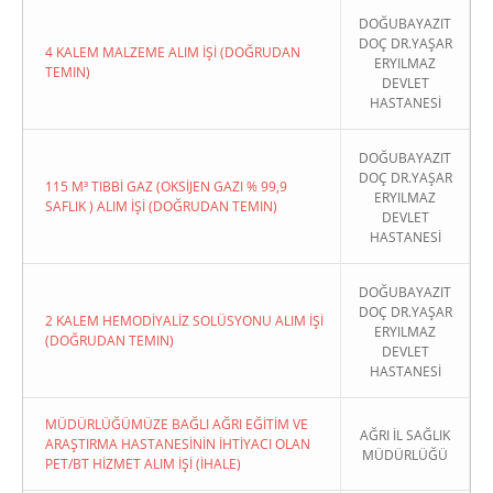
DOĞUBAYAZIT
DOÇ DR.YAŞAR
4 KALEM MALZEME ALIM İŞİ (DOĞRUDAN
ERYILMAZ
TEMIN)
DEVLET
HASTANESİ
DOĞUBAYAZIT
DOÇ DR.YAŞAR
115 M³ TIBBİ GAZ (OKSİJEN GAZI % 99,9
ERYILMAZ
SAFLIK ) ALIM İŞİ (DOĞRUDAN TEMIN)
DEVLET
HASTANESİ
DOĞUBAYAZIT
DOÇ DR.YAŞAR
2 KALEM HEMODİYALİZ SOLÜSYONU ALIM İŞİ
ERYILMAZ
(DOĞRUDAN TEMIN)
DEVLET
HASTANESİ
MÜDÜRLÜĞÜMÜZE BAĞLI AĞRI EĞİTİM VE
AĞRI İL SAĞLIK
ARAŞTIRMA HASTANESİNİN İHTİYACI OLAN
MÜDÜRLÜĞÜ
PET/BT HİZMET ALIM İŞİ (İHALE)