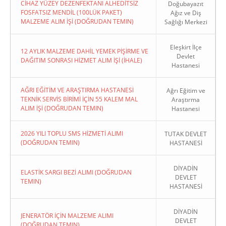
CİHAZ YÜZEY DEZENFEKTANI ALHEDİTSİZ
Doğubayazıt
FOSFATSIZ MENDİL (100LÜK PAKET)
Ağız ve Diş
MALZEME ALIM İŞİ (DOĞRUDAN TEMIN)
Sağlığı Merkezi
Eleşkirt İlçe
12 AYLIK MALZEME DAHİL YEMEK PİŞİRME VE
Devlet
DAĞITIM SONRASI HİZMET ALIM İŞİ (İHALE)
Hastanesi
AĞRI EĞİTİM VE ARAŞTIRMA HASTANESİ
Ağrı Eğitim ve
TEKNİK SERVİS BİRİMİ İÇİN 55 KALEM MAL
Araştırma
ALIM İŞİ (DOĞRUDAN TEMIN)
Hastanesi
2026 YILI TOPLU SMS HİZMETİ ALIMI
TUTAK DEVLET
(DOĞRUDAN TEMIN)
HASTANESİ
DİYADİN
ELASTİK SARGI BEZİ ALIMI (DOĞRUDAN
DEVLET
TEMIN)
HASTANESİ
DİYADİN
JENERATÖR İÇİN MALZEME ALIMI
DEVLET
(DOĞRUDAN TEMIN)