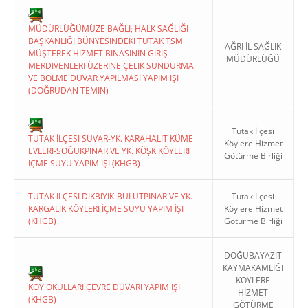
MÜDÜRLÜĞÜMÜZE BAĞLI; HALK SAĞLIĞI
BAŞKANLIĞI BÜNYESINDEKI TUTAK TSM
AĞRI İL SAĞLIK
MÜŞTEREK HIZMET BINASININ GIRIŞ
MÜDÜRLÜĞÜ
MERDIVENLERI ÜZERINE ÇELIK SUNDURMA
VE BÖLME DUVAR YAPILMASI YAPIM IŞI
(DOĞRUDAN TEMIN)
Tutak İlçesi
TUTAK İLÇESI SUVAR-YK. KARAHALIT KÜME
Köylere Hizmet
EVLERI-SOĞUKPINAR VE YK. KÖŞK KÖYLERI
Götürme Birliği
İÇME SUYU YAPIM İŞI (KHGB)
TUTAK İLÇESI DIKBIYIK-BULUTPINAR VE YK.
Tutak İlçesi
KARGALIK KÖYLERI İÇME SUYU YAPIM İŞI
Köylere Hizmet
(KHGB)
Götürme Birliği
DOĞUBAYAZIT
KAYMAKAMLIĞI
KÖYLERE
KÖY OKULLARI ÇEVRE DUVARI YAPIM İŞI
HİZMET
(KHGB)
GÖTÜRME