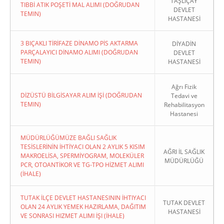
TAŞLIÇAY
TIBBİ ATIK POŞETİ MAL ALIMI (DOĞRUDAN
DEVLET
TEMIN)
HASTANESİ
3 BIÇAKLI TİRİFAZE DİNAMO PİS AKTARMA
DİYADİN
PARÇALAYICI DİNAMO ALIMI (DOĞRUDAN
DEVLET
TEMIN)
HASTANESİ
Ağrı Fizik
DİZÜSTÜ BİLGİSAYAR ALIM İŞİ (DOĞRUDAN
Tedavi ve
TEMIN)
Rehabilitasyon
Hastanesi
MÜDÜRLÜĞÜMÜZE BAĞLI SAĞLIK
TESİSLERİNİN İHTİYACI OLAN 2 AYLIK 5 KISIM
AĞRI İL SAĞLIK
MAKROELİSA, SPERMİYOGRAM, MOLEKÜLER
MÜDÜRLÜĞÜ
PCR, OTOANTİKOR VE TG-TPO HİZMET ALIMI
(İHALE)
TUTAK İLÇE DEVLET HASTANESININ İHTIYACI
TUTAK DEVLET
OLAN 24 AYLIK YEMEK HAZIRLAMA, DAĞITIM
HASTANESİ
VE SONRASI HIZMET ALIMI İŞI (İHALE)