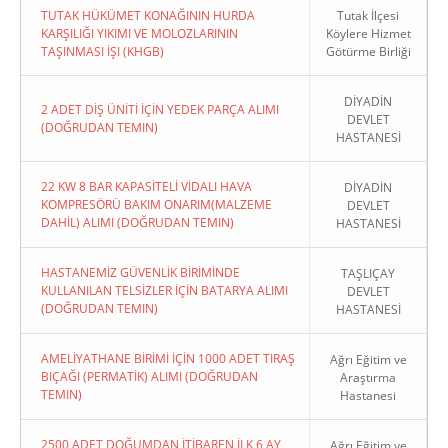
TUTAK HÜKÜMET KONAĞININ HURDA
Tutak İlçesi
KARŞILIĞI YIKIMI VE MOLOZLARININ
Köylere Hizmet
TAŞINMASI İŞI (KHGB)
Götürme Birliği
DİYADİN
2 ADET DİŞ ÜNİTİ İÇİN YEDEK PARÇA ALIMI
DEVLET
(DOĞRUDAN TEMIN)
HASTANESİ
22 KW 8 BAR KAPASİTELİ VİDALI HAVA
DİYADİN
KOMPRESÖRÜ BAKIM ONARIM(MALZEME
DEVLET
DAHİL) ALIMI (DOĞRUDAN TEMIN)
HASTANESİ
HASTANEMİZ GÜVENLİK BİRİMİNDE
TAŞLIÇAY
KULLANILAN TELSİZLER İÇİN BATARYA ALIMI
DEVLET
(DOĞRUDAN TEMIN)
HASTANESİ
AMELİYATHANE BİRİMİ İÇİN 1000 ADET TIRAŞ
Ağrı Eğitim ve
BIÇAĞI (PERMATİK) ALIMI (DOĞRUDAN
Araştırma
TEMIN)
Hastanesi
2500 ADET DOĞUMDAN İTİBAREN İLK 6 AY
Ağrı Eğitim ve