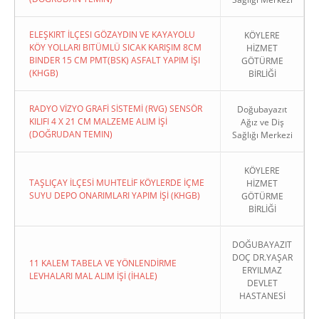
ELEŞKIRT İLÇESI GÖZAYDIN VE KAYAYOLU
KÖYLERE
KÖY YOLLARI BITÜMLÜ SICAK KARIŞIM 8CM
HİZMET
BINDER 15 CM PMT(BSK) ASFALT YAPIM İŞI
GÖTÜRME
(KHGB)
BİRLİĞİ
RADYO VİZYO GRAFİ SİSTEMİ (RVG) SENSÖR
Doğubayazıt
KILIFI 4 X 21 CM MALZEME ALIM İŞİ
Ağız ve Diş
(DOĞRUDAN TEMIN)
Sağlığı Merkezi
KÖYLERE
TAŞLIÇAY İLÇESİ MUHTELİF KÖYLERDE İÇME
HİZMET
SUYU DEPO ONARIMLARI YAPIM İŞİ (KHGB)
GÖTÜRME
BİRLİĞİ
DOĞUBAYAZIT
DOÇ DR.YAŞAR
11 KALEM TABELA VE YÖNLENDİRME
ERYILMAZ
LEVHALARI MAL ALIM İŞİ (İHALE)
DEVLET
HASTANESİ