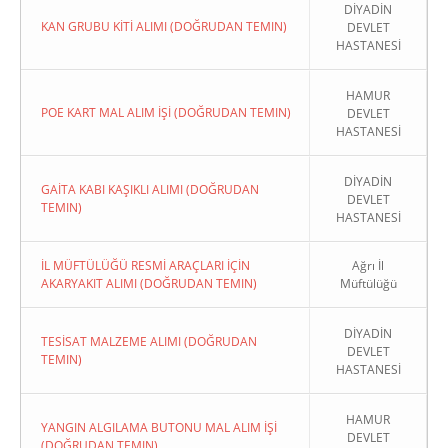
DİYADİN
KAN GRUBU KİTİ ALIMI (DOĞRUDAN TEMIN)
DEVLET
HASTANESİ
HAMUR
POE KART MAL ALIM İŞİ (DOĞRUDAN TEMIN)
DEVLET
HASTANESİ
DİYADİN
GAİTA KABI KAŞIKLI ALIMI (DOĞRUDAN
DEVLET
TEMIN)
HASTANESİ
İL MÜFTÜLÜĞÜ RESMİ ARAÇLARI İÇİN
Ağrı İl
AKARYAKIT ALIMI (DOĞRUDAN TEMIN)
Müftülüğü
DİYADİN
TESİSAT MALZEME ALIMI (DOĞRUDAN
DEVLET
TEMIN)
HASTANESİ
HAMUR
YANGIN ALGILAMA BUTONU MAL ALIM İŞİ
DEVLET
(DOĞRUDAN TEMIN)