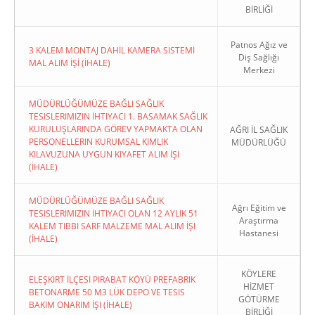
BİRLİĞİ
Patnos Ağız ve
3 KALEM MONTAJ DAHİL KAMERA SİSTEMİ
Diş Sağlığı
MAL ALIM İŞİ (İHALE)
Merkezi
MÜDÜRLÜĞÜMÜZE BAĞLI SAĞLIK
TESISLERIMIZIN İHTIYACI 1. BASAMAK SAĞLIK
KURULUŞLARINDA GÖREV YAPMAKTA OLAN
AĞRI İL SAĞLIK
PERSONELLERIN KURUMSAL KIMLIK
MÜDÜRLÜĞÜ
KILAVUZUNA UYGUN KIYAFET ALIM İŞI
(İHALE)
MÜDÜRLÜĞÜMÜZE BAĞLI SAĞLIK
Ağrı Eğitim ve
TESISLERIMIZIN İHTIYACI OLAN 12 AYLIK 51
Araştırma
KALEM TIBBI SARF MALZEME MAL ALIM İŞI
Hastanesi
(İHALE)
KÖYLERE
ELEŞKIRT İLÇESI PIRABAT KÖYÜ PREFABRIK
HİZMET
BETONARME 50 M3 LÜK DEPO VE TESIS
GÖTÜRME
BAKIM ONARIM İŞI (İHALE)
BİRLİĞİ