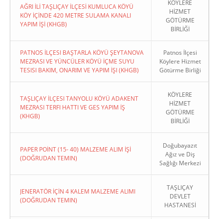
KÖYLERE
AĞRI İLİ TAŞLIÇAY İLÇESİ KUMLUCA KÖYÜ
HİZMET
KÖY İÇİNDE 420 METRE SULAMA KANALI
GÖTÜRME
YAPIM İŞİ (KHGB)
BİRLİĞİ
PATNOS İLÇESI BAŞTARLA KÖYÜ ŞEYTANOVA
Patnos İlçesi
MEZRASI VE YÜNCÜLER KÖYÜ İÇME SUYU
Köylere Hizmet
TESISI BAKIM, ONARIM VE YAPIM İŞI (KHGB)
Götürme Birliği
KÖYLERE
TAŞLIÇAY İLÇESI TANYOLU KÖYÜ ADAKENT
HİZMET
MEZRASI TERFI HATTI VE GES YAPIM İŞ
GÖTÜRME
(KHGB)
BİRLİĞİ
Doğubayazıt
PAPER POİNT (15- 40) MALZEME ALIM İŞİ
Ağız ve Diş
(DOĞRUDAN TEMIN)
Sağlığı Merkezi
TAŞLIÇAY
JENERATÖR İÇİN 4 KALEM MALZEME ALIMI
DEVLET
(DOĞRUDAN TEMIN)
HASTANESİ