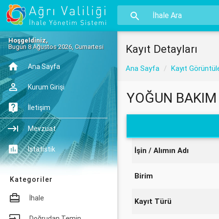
Hoşgeldiniz,
Kayıt Detayları
Bugün 8 Ağustos 2026, Cumartesi
Ana Sayfa
Ana Sayfa
Kayıt Görüntül
Kurum Girişi
YOĞUN BAKIM 
İletişim
Mevzuat
İstatistik
İşin / Alımın Adı
Birim
Kategoriler
İhale
Kayıt Türü
Doğrudan Temin