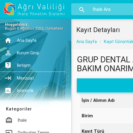
Hoşgeldiniz,
Kayıt Detayları
Bugün 8 Ağustos 2026, Cumartesi
Ana Sayfa
Ana Sayfa
Kayıt Görüntül
Kurum Girişi
GRUP DENTAL 
İletişim
BAKIM ONARIM
Mevzuat
İstatistik
İşin / Alımın Adı
Kategoriler
Birim
İhale
Kayıt Türü
Doğrudan Temin