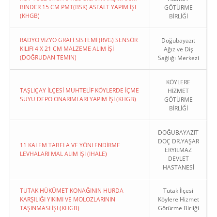
BINDER 15 CM PMT(BSK) ASFALT YAPIM İŞI
GÖTÜRME
(KHGB)
BİRLİĞİ
RADYO VİZYO GRAFİ SİSTEMİ (RVG) SENSÖR
Doğubayazıt
KILIFI 4 X 21 CM MALZEME ALIM İŞİ
Ağız ve Diş
(DOĞRUDAN TEMIN)
Sağlığı Merkezi
KÖYLERE
TAŞLIÇAY İLÇESİ MUHTELİF KÖYLERDE İÇME
HİZMET
SUYU DEPO ONARIMLARI YAPIM İŞİ (KHGB)
GÖTÜRME
BİRLİĞİ
DOĞUBAYAZIT
DOÇ DR.YAŞAR
11 KALEM TABELA VE YÖNLENDİRME
ERYILMAZ
LEVHALARI MAL ALIM İŞİ (İHALE)
DEVLET
HASTANESİ
TUTAK HÜKÜMET KONAĞININ HURDA
Tutak İlçesi
KARŞILIĞI YIKIMI VE MOLOZLARININ
Köylere Hizmet
TAŞINMASI İŞI (KHGB)
Götürme Birliği