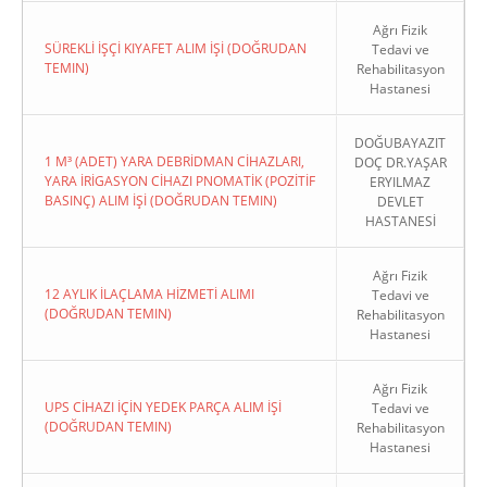
Ağrı Fizik
SÜREKLİ İŞÇİ KIYAFET ALIM İŞİ (DOĞRUDAN
Tedavi ve
TEMIN)
Rehabilitasyon
Hastanesi
DOĞUBAYAZIT
1 M³ (ADET) YARA DEBRİDMAN CİHAZLARI,
DOÇ DR.YAŞAR
YARA İRİGASYON CİHAZI PNOMATİK (POZİTİF
ERYILMAZ
BASINÇ) ALIM İŞİ (DOĞRUDAN TEMIN)
DEVLET
HASTANESİ
Ağrı Fizik
12 AYLIK İLAÇLAMA HİZMETİ ALIMI
Tedavi ve
(DOĞRUDAN TEMIN)
Rehabilitasyon
Hastanesi
Ağrı Fizik
UPS CİHAZI İÇİN YEDEK PARÇA ALIM İŞİ
Tedavi ve
(DOĞRUDAN TEMIN)
Rehabilitasyon
Hastanesi