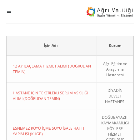
MENÜ
Ana Sayfa
ihale
İşin Adı
Kurum
Dogrudan Temin
Ağrı Eğitim ve
12 AY İLAÇLAMA HİZMET ALIMI (DOĞRUDAN
Araştırma
TEMIN)
Hastanesi
Sodes
DİYADİN
KHGB
HASTANE İÇİN TEKERLEKLİ SERUM ASKILIĞI
DEVLET
ALIMI (DOĞRUDAN TEMIN)
HASTANESİ
Okul
DOĞUBAYAZIT
KAYMAKAMLIĞI
Sonuçlanan Kayıtlar
ESNEMEZ KÖYÜ İÇME SUYU İSALE HATTI
KÖYLERE
YAPIM İŞI (KHGB)
HİZMET
Kapat
GÖTÜRME