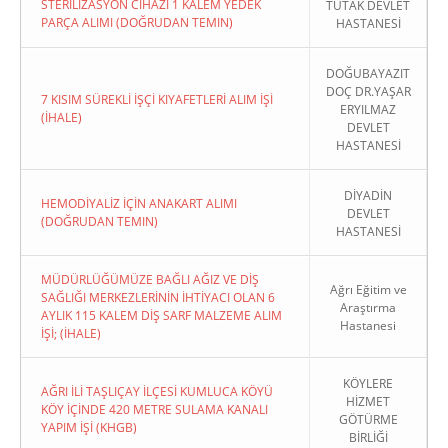
STERİLİZASYON CİHAZI 1 KALEM YEDEK
TUTAK DEVLET
PARÇA ALIMI (DOĞRUDAN TEMIN)
HASTANESİ
DOĞUBAYAZIT
DOÇ DR.YAŞAR
7 KISIM SÜREKLİ İŞÇİ KIYAFETLERİ ALIM İŞİ
ERYILMAZ
(İHALE)
DEVLET
HASTANESİ
DİYADİN
HEMODİYALİZ İÇİN ANAKART ALIMI
DEVLET
(DOĞRUDAN TEMIN)
HASTANESİ
MÜDÜRLÜĞÜMÜZE BAĞLI AĞIZ VE DİŞ
Ağrı Eğitim ve
SAĞLIĞI MERKEZLERİNİN İHTİYACI OLAN 6
Araştırma
AYLIK 115 KALEM DİŞ SARF MALZEME ALIM
Hastanesi
İŞİ; (İHALE)
KÖYLERE
AĞRI İLİ TAŞLIÇAY İLÇESİ KUMLUCA KÖYÜ
HİZMET
KÖY İÇİNDE 420 METRE SULAMA KANALI
GÖTÜRME
YAPIM İŞİ (KHGB)
BİRLİĞİ