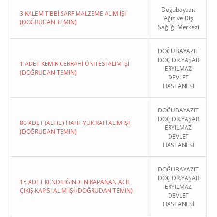
Doğubayazıt
3 KALEM TIBBİ SARF MALZEME ALIM İŞİ
Ağız ve Diş
(DOĞRUDAN TEMIN)
Sağlığı Merkezi
DOĞUBAYAZIT
DOÇ DR.YAŞAR
1 ADET KEMİK CERRAHİ ÜNİTESİ ALIM İŞİ
ERYILMAZ
(DOĞRUDAN TEMIN)
DEVLET
HASTANESİ
DOĞUBAYAZIT
DOÇ DR.YAŞAR
80 ADET (ALTILI) HAFİF YÜK RAFI ALIM İŞİ
ERYILMAZ
(DOĞRUDAN TEMIN)
DEVLET
HASTANESİ
DOĞUBAYAZIT
DOÇ DR.YAŞAR
15 ADET KENDİLİĞİNDEN KAPANAN ACİL
ERYILMAZ
ÇIKIŞ KAPISI ALIM İŞİ (DOĞRUDAN TEMIN)
DEVLET
HASTANESİ