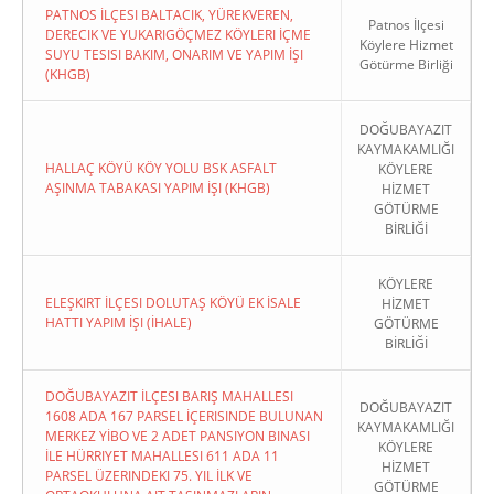
PATNOS İLÇESI BALTACIK, YÜREKVEREN,
Patnos İlçesi
DERECIK VE YUKARIGÖÇMEZ KÖYLERI İÇME
Köylere Hizmet
SUYU TESISI BAKIM, ONARIM VE YAPIM İŞI
Götürme Birliği
(KHGB)
DOĞUBAYAZIT
KAYMAKAMLIĞI
HALLAÇ KÖYÜ KÖY YOLU BSK ASFALT
KÖYLERE
AŞINMA TABAKASI YAPIM İŞI (KHGB)
HİZMET
GÖTÜRME
BİRLİĞİ
KÖYLERE
ELEŞKIRT İLÇESI DOLUTAŞ KÖYÜ EK İSALE
HİZMET
HATTI YAPIM İŞI (İHALE)
GÖTÜRME
BİRLİĞİ
DOĞUBAYAZIT İLÇESI BARIŞ MAHALLESI
DOĞUBAYAZIT
1608 ADA 167 PARSEL İÇERISINDE BULUNAN
KAYMAKAMLIĞI
MERKEZ YİBO VE 2 ADET PANSIYON BINASI
KÖYLERE
İLE HÜRRIYET MAHALLESI 611 ADA 11
HİZMET
PARSEL ÜZERINDEKI 75. YIL İLK VE
GÖTÜRME