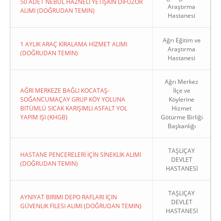
50 ADET NEBÜL HAZNELİ YETİŞKİN DİFÜZÖR
Araştırma
ALIMI (DOĞRUDAN TEMIN)
Hastanesi
Ağrı Eğitim ve
1 AYLIK ARAÇ KİRALAMA HİZMET ALIMI
Araştırma
(DOĞRUDAN TEMIN)
Hastanesi
Ağrı Merkez
AĞRI MERKEZE BAĞLI KOCATAŞ-
İlçe ve
SOĞANCUMAÇAY GRUP KÖY YOLUNA
Köylerine
BITÜMLÜ SICAK KARIŞIMLI ASFALT YOL
Hizmet
YAPIM IŞI (KHGB)
Götürme Birliği
Başkanlığı
TAŞLIÇAY
HASTANE PENCERELERİ İÇİN SİNEKLİK ALIMI
DEVLET
(DOĞRUDAN TEMIN)
HASTANESİ
TAŞLIÇAY
AYNIYAT BIRIMI DEPO RAFLARI İÇIN
DEVLET
GÜVENLIK FILESI ALIMI (DOĞRUDAN TEMIN)
HASTANESİ