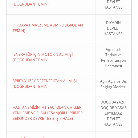
DEVLET
(DOĞRUDAN TEMIN)
HASTANESİ
DİYADİN
HIRDAVAT MALZEME ALIMI (DOĞRUDAN
DEVLET
TEMIN)
HASTANESİ
Ağrı Fizik
JENERATÖR İÇİN MOTORİN ALIM İŞİ
Tedavi ve
(DOĞRUDAN TEMIN)
Rehabilitasyon
Hastanesi
SPREY YÜZEY DEZENFEKTAN ALIM İŞİ
Ağrı Ağız ve Diş
(DOĞRUDAN TEMIN)
Sağlığı Merkezi
DOĞUBAYAZIT
HASTANEMİZİN İHTİYACI OLAN CHİLLER
DOÇ DR.YAŞAR
YENİLEME VE PLAKLI EŞANJÖRLÜ PRİMER-
ERYILMAZ
SEKONDER DEVRE TESİS İŞİ (İHALE)
DEVLET
HASTANESİ