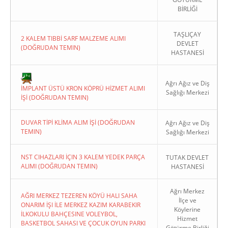
BİRLİĞİ
TAŞLIÇAY
2 KALEM TIBBİ SARF MALZEME ALIMI
DEVLET
(DOĞRUDAN TEMIN)
HASTANESİ
Copyright 2022. Ağrı Valiliği
Ağrı Ağız ve Diş
İMPLANT ÜSTÜ KRON KÖPRÜ HİZMET ALIMI
Sağlığı Merkezi
İŞİ (DOĞRUDAN TEMIN)
DUVAR TİPİ KLİMA ALIM İŞİ (DOĞRUDAN
Ağrı Ağız ve Diş
TEMIN)
Sağlığı Merkezi
NST CIHAZLARI İÇIN 3 KALEM YEDEK PARÇA
TUTAK DEVLET
ALIMI (DOĞRUDAN TEMIN)
HASTANESİ
Ağrı Merkez
AĞRI MERKEZ TEZEREN KÖYÜ HALI SAHA
İlçe ve
ONARIM İŞI İLE MERKEZ KAZIM KARABEKIR
Köylerine
İLKOKULU BAHÇESINE VOLEYBOL,
Hizmet
BASKETBOL SAHASI VE ÇOCUK OYUN PARKI
Götürme Birliği