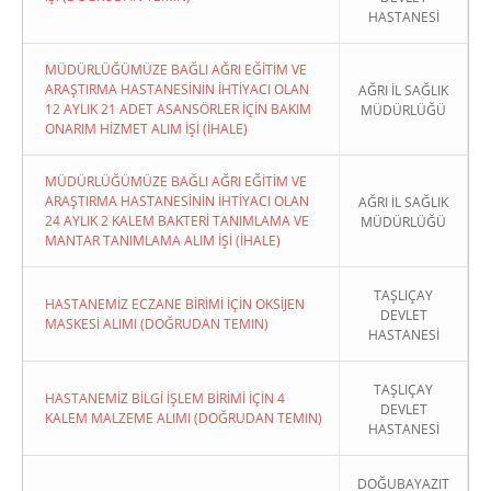
HASTANESİ
MÜDÜRLÜĞÜMÜZE BAĞLI AĞRI EĞİTİM VE
ARAŞTIRMA HASTANESİNİN İHTİYACI OLAN
AĞRI İL SAĞLIK
12 AYLIK 21 ADET ASANSÖRLER İÇİN BAKIM
MÜDÜRLÜĞÜ
ONARIM HİZMET ALIM İŞİ (İHALE)
MÜDÜRLÜĞÜMÜZE BAĞLI AĞRI EĞİTİM VE
ARAŞTIRMA HASTANESİNİN İHTİYACI OLAN
AĞRI İL SAĞLIK
24 AYLIK 2 KALEM BAKTERİ TANIMLAMA VE
MÜDÜRLÜĞÜ
MANTAR TANIMLAMA ALIM İŞİ (İHALE)
TAŞLIÇAY
HASTANEMİZ ECZANE BİRİMİ İÇİN OKSİJEN
DEVLET
MASKESİ ALIMI (DOĞRUDAN TEMIN)
HASTANESİ
TAŞLIÇAY
HASTANEMİZ BİLGİ İŞLEM BİRİMİ İÇİN 4
DEVLET
KALEM MALZEME ALIMI (DOĞRUDAN TEMIN)
HASTANESİ
DOĞUBAYAZIT