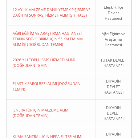
Eleşkirt İlçe
12 AYLIK MALZEME DAHİL YEMEK PİŞİRME VE
Devlet
DAĞITIM SONRASI HİZMET ALIM İŞİ (İHALE)
Hastanesi
AĞRI EĞİTİM VE ARAŞTIRMA HASTANESİ
Ağrı Eğitim ve
TEKNİK SERVİS BİRİMİ İÇİN 55 KALEM MAL
Araştırma
ALIM İŞİ (DOĞRUDAN TEMIN)
Hastanesi
2026 YILI TOPLU SMS HİZMETİ ALIMI
TUTAK DEVLET
(DOĞRUDAN TEMIN)
HASTANESİ
DİYADİN
ELASTİK SARGI BEZİ ALIMI (DOĞRUDAN
DEVLET
TEMIN)
HASTANESİ
DİYADİN
JENERATÖR İÇİN MALZEME ALIMI
DEVLET
(DOĞRUDAN TEMIN)
HASTANESİ
DİYADİN
KLİMA SANTRALİ İÇİN HEPA FİLTRE ALIMI