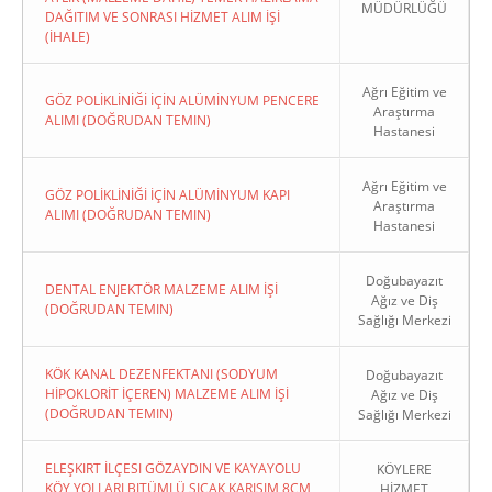
MÜDÜRLÜĞÜ
DAĞITIM VE SONRASI HİZMET ALIM İŞİ
(İHALE)
Ağrı Eğitim ve
GÖZ POLİKLİNİĞİ İÇİN ALÜMİNYUM PENCERE
Araştırma
ALIMI (DOĞRUDAN TEMIN)
Hastanesi
Ağrı Eğitim ve
GÖZ POLİKLİNİĞİ İÇİN ALÜMİNYUM KAPI
Araştırma
ALIMI (DOĞRUDAN TEMIN)
Hastanesi
Doğubayazıt
DENTAL ENJEKTÖR MALZEME ALIM İŞİ
Ağız ve Diş
(DOĞRUDAN TEMIN)
Sağlığı Merkezi
KÖK KANAL DEZENFEKTANI (SODYUM
Doğubayazıt
HİPOKLORİT İÇEREN) MALZEME ALIM İŞİ
Ağız ve Diş
(DOĞRUDAN TEMIN)
Sağlığı Merkezi
ELEŞKIRT İLÇESI GÖZAYDIN VE KAYAYOLU
KÖYLERE
KÖY YOLLARI BITÜMLÜ SICAK KARIŞIM 8CM
HİZMET