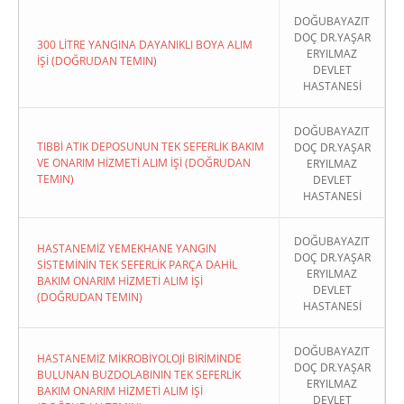
DOĞUBAYAZIT
DOÇ DR.YAŞAR
300 LİTRE YANGINA DAYANIKLI BOYA ALIM
ERYILMAZ
İŞİ (DOĞRUDAN TEMIN)
DEVLET
HASTANESİ
DOĞUBAYAZIT
TIBBİ ATIK DEPOSUNUN TEK SEFERLİK BAKIM
DOÇ DR.YAŞAR
VE ONARIM HİZMETİ ALIM İŞİ (DOĞRUDAN
ERYILMAZ
TEMIN)
DEVLET
HASTANESİ
DOĞUBAYAZIT
HASTANEMİZ YEMEKHANE YANGIN
DOÇ DR.YAŞAR
SİSTEMİNİN TEK SEFERLİK PARÇA DAHİL
ERYILMAZ
BAKIM ONARIM HİZMETİ ALIM İŞİ
DEVLET
(DOĞRUDAN TEMIN)
HASTANESİ
DOĞUBAYAZIT
HASTANEMİZ MİKROBİYOLOJİ BİRİMİNDE
DOÇ DR.YAŞAR
BULUNAN BUZDOLABININ TEK SEFERLİK
ERYILMAZ
BAKIM ONARIM HİZMETİ ALIM İŞİ
DEVLET