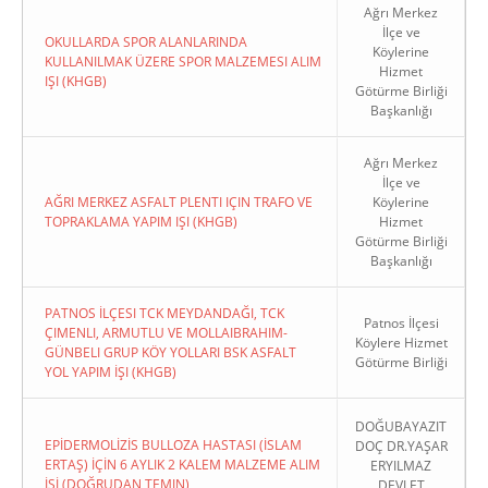
Ağrı Merkez
İlçe ve
OKULLARDA SPOR ALANLARINDA
Köylerine
KULLANILMAK ÜZERE SPOR MALZEMESI ALIM
Hizmet
IŞI (KHGB)
Götürme Birliği
Başkanlığı
Ağrı Merkez
İlçe ve
AĞRI MERKEZ ASFALT PLENTI IÇIN TRAFO VE
Köylerine
TOPRAKLAMA YAPIM IŞI (KHGB)
Hizmet
Götürme Birliği
Başkanlığı
PATNOS İLÇESI TCK MEYDANDAĞI, TCK
Patnos İlçesi
ÇIMENLI, ARMUTLU VE MOLLAIBRAHIM-
Köylere Hizmet
GÜNBELI GRUP KÖY YOLLARI BSK ASFALT
Götürme Birliği
YOL YAPIM İŞI (KHGB)
DOĞUBAYAZIT
EPİDERMOLİZİS BULLOZA HASTASI (İSLAM
DOÇ DR.YAŞAR
ERTAŞ) İÇİN 6 AYLIK 2 KALEM MALZEME ALIM
ERYILMAZ
İŞİ (DOĞRUDAN TEMIN)
DEVLET