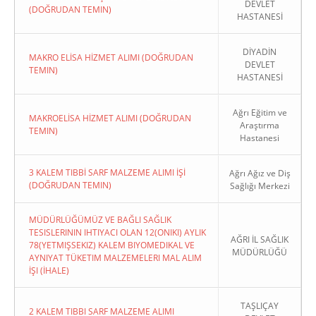
DEVLET
(DOĞRUDAN TEMIN)
HASTANESİ
DİYADİN
MAKRO ELİSA HİZMET ALIMI (DOĞRUDAN
DEVLET
TEMIN)
HASTANESİ
Ağrı Eğitim ve
MAKROELİSA HİZMET ALIMI (DOĞRUDAN
Araştırma
TEMIN)
Hastanesi
3 KALEM TIBBİ SARF MALZEME ALIMI İŞİ
Ağrı Ağız ve Diş
(DOĞRUDAN TEMIN)
Sağlığı Merkezi
MÜDÜRLÜĞÜMÜZ VE BAĞLI SAĞLIK
TESISLERININ IHTIYACI OLAN 12(ONIKI) AYLIK
AĞRI İL SAĞLIK
78(YETMIŞSEKIZ) KALEM BIYOMEDIKAL VE
MÜDÜRLÜĞÜ
AYNIYAT TÜKETIM MALZEMELERI MAL ALIM
İŞI (İHALE)
TAŞLIÇAY
2 KALEM TIBBI SARF MALZEME ALIMI