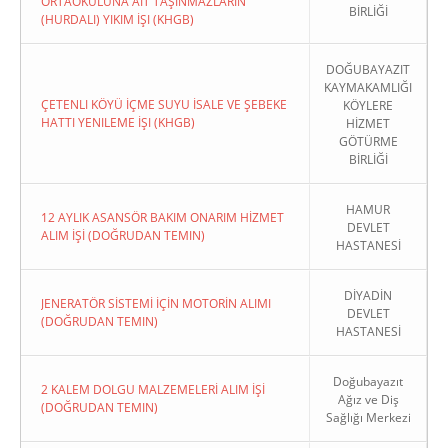
ORTAOKULUNA AIT TAŞINMAZLARIN
BİRLİĞİ
(HURDALI) YIKIM İŞI (KHGB)
DOĞUBAYAZIT
KAYMAKAMLIĞI
ÇETENLI KÖYÜ İÇME SUYU İSALE VE ŞEBEKE
KÖYLERE
HATTI YENILEME İŞI (KHGB)
HİZMET
GÖTÜRME
BİRLİĞİ
HAMUR
12 AYLIK ASANSÖR BAKIM ONARIM HİZMET
DEVLET
ALIM İŞİ (DOĞRUDAN TEMIN)
HASTANESİ
DİYADİN
JENERATÖR SİSTEMİ İÇİN MOTORİN ALIMI
DEVLET
(DOĞRUDAN TEMIN)
HASTANESİ
Doğubayazıt
2 KALEM DOLGU MALZEMELERİ ALIM İŞİ
Ağız ve Diş
(DOĞRUDAN TEMIN)
Sağlığı Merkezi