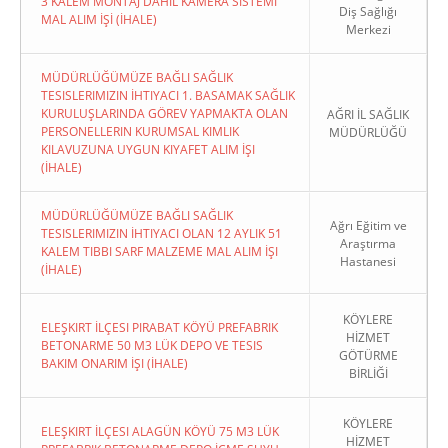
3 KALEM MONTAJ DAHİL KAMERA SİSTEMİ
Diş Sağlığı
MAL ALIM İŞİ (İHALE)
Merkezi
MÜDÜRLÜĞÜMÜZE BAĞLI SAĞLIK
TESISLERIMIZIN İHTIYACI 1. BASAMAK SAĞLIK
KURULUŞLARINDA GÖREV YAPMAKTA OLAN
AĞRI İL SAĞLIK
PERSONELLERIN KURUMSAL KIMLIK
MÜDÜRLÜĞÜ
KILAVUZUNA UYGUN KIYAFET ALIM İŞI
(İHALE)
MÜDÜRLÜĞÜMÜZE BAĞLI SAĞLIK
Ağrı Eğitim ve
TESISLERIMIZIN İHTIYACI OLAN 12 AYLIK 51
Araştırma
KALEM TIBBI SARF MALZEME MAL ALIM İŞI
Hastanesi
(İHALE)
KÖYLERE
ELEŞKIRT İLÇESI PIRABAT KÖYÜ PREFABRIK
HİZMET
BETONARME 50 M3 LÜK DEPO VE TESIS
GÖTÜRME
BAKIM ONARIM İŞI (İHALE)
BİRLİĞİ
KÖYLERE
ELEŞKIRT İLÇESI ALAGÜN KÖYÜ 75 M3 LÜK
HİZMET