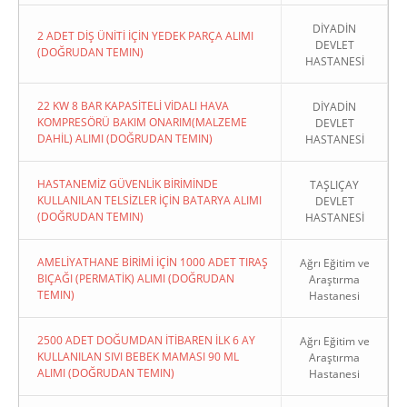
DİYADİN
2 ADET DİŞ ÜNİTİ İÇİN YEDEK PARÇA ALIMI
DEVLET
(DOĞRUDAN TEMIN)
HASTANESİ
22 KW 8 BAR KAPASİTELİ VİDALI HAVA
DİYADİN
KOMPRESÖRÜ BAKIM ONARIM(MALZEME
DEVLET
DAHİL) ALIMI (DOĞRUDAN TEMIN)
HASTANESİ
HASTANEMİZ GÜVENLİK BİRİMİNDE
TAŞLIÇAY
KULLANILAN TELSİZLER İÇİN BATARYA ALIMI
DEVLET
(DOĞRUDAN TEMIN)
HASTANESİ
AMELİYATHANE BİRİMİ İÇİN 1000 ADET TIRAŞ
Ağrı Eğitim ve
BIÇAĞI (PERMATİK) ALIMI (DOĞRUDAN
Araştırma
TEMIN)
Hastanesi
2500 ADET DOĞUMDAN İTİBAREN İLK 6 AY
Ağrı Eğitim ve
KULLANILAN SIVI BEBEK MAMASI 90 ML
Araştırma
ALIMI (DOĞRUDAN TEMIN)
Hastanesi