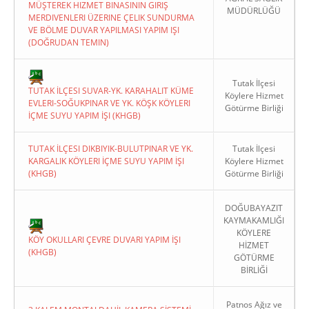
MÜŞTEREK HIZMET BINASININ GIRIŞ
MÜDÜRLÜĞÜ
MERDIVENLERI ÜZERINE ÇELIK SUNDURMA
VE BÖLME DUVAR YAPILMASI YAPIM IŞI
(DOĞRUDAN TEMIN)
Tutak İlçesi
TUTAK İLÇESI SUVAR-YK. KARAHALIT KÜME
Köylere Hizmet
EVLERI-SOĞUKPINAR VE YK. KÖŞK KÖYLERI
Götürme Birliği
İÇME SUYU YAPIM İŞI (KHGB)
TUTAK İLÇESI DIKBIYIK-BULUTPINAR VE YK.
Tutak İlçesi
KARGALIK KÖYLERI İÇME SUYU YAPIM İŞI
Köylere Hizmet
(KHGB)
Götürme Birliği
DOĞUBAYAZIT
KAYMAKAMLIĞI
KÖYLERE
KÖY OKULLARI ÇEVRE DUVARI YAPIM İŞI
HİZMET
(KHGB)
GÖTÜRME
BİRLİĞİ
Patnos Ağız ve