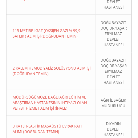
DEVLET
HASTANESİ
DOĞUBAYAZIT
DOÇ DR.YAŞAR
115 M³ TIBBİ GAZ (OKSİJEN GAZI % 99,9
ERYILMAZ
SAFLIK ) ALIM İŞİ (DOĞRUDAN TEMIN)
DEVLET
HASTANESİ
DOĞUBAYAZIT
DOÇ DR.YAŞAR
2 KALEM HEMODİYALİZ SOLÜSYONU ALIM İŞİ
ERYILMAZ
(DOĞRUDAN TEMIN)
DEVLET
HASTANESİ
MÜDÜRLÜĞÜMÜZE BAĞLI AĞRI EĞİTİM VE
AĞRI İL SAĞLIK
ARAŞTIRMA HASTANESİNİN İHTİYACI OLAN
MÜDÜRLÜĞÜ
PET/BT HİZMET ALIM İŞİ (İHALE)
DİYADİN
3 KATLI PLASTİK MASAÜSTÜ EVRAK RAFI
DEVLET
ALIMI (DOĞRUDAN TEMIN)
HASTANESİ