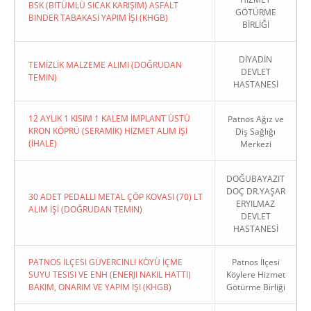
BSK (BITÜMLÜ SICAK KARIŞIM) ASFALT
GÖTÜRME
BINDER TABAKASI YAPIM İŞI (KHGB)
BİRLİĞİ
DİYADİN
TEMİZLİK MALZEME ALIMI (DOĞRUDAN
DEVLET
TEMIN)
HASTANESİ
12 AYLIK 1 KISIM 1 KALEM İMPLANT ÜSTÜ
Patnos Ağız ve
KRON KÖPRÜ (SERAMİK) HİZMET ALIM İŞİ
Diş Sağlığı
(İHALE)
Merkezi
DOĞUBAYAZIT
DOÇ DR.YAŞAR
30 ADET PEDALLI METAL ÇÖP KOVASI (70) LT
ERYILMAZ
ALIM İŞİ (DOĞRUDAN TEMIN)
DEVLET
HASTANESİ
PATNOS İLÇESI GÜVERCINLI KÖYÜ İÇME
Patnos İlçesi
SUYU TESISI VE ENH (ENERJI NAKIL HATTI)
Köylere Hizmet
BAKIM, ONARIM VE YAPIM İŞI (KHGB)
Götürme Birliği