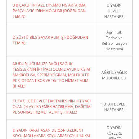
3 BIÇAKLI TİRİFAZE DİNAMO PİS AKTARMA
DİYADİN
PARÇALAYICI DİNAMO ALIMI (DOĞRUDAN
DEVLET
TEMIN)
HASTANESİ
Ağrı Fizik
DİZÜSTÜ BİLGİSAYAR ALIM İŞİ (DOĞRUDAN
Tedavi ve
TEMIN)
Rehabilitasyon
Hastanesi
MÜDÜRLÜĞÜMÜZE BAĞLI SAĞLIK
TESİSLERİNİN İHTİYACI OLAN 2 AYLIK 5 KISIM
AĞRI İL SAĞLIK
MAKROELİSA, SPERMİYOGRAM, MOLEKÜLER
MÜDÜRLÜĞÜ
PCR, OTOANTİKOR VE TG-TPO HİZMET ALIMI
(İHALE)
TUTAK İLÇE DEVLET HASTANESININ İHTIYACI
TUTAK DEVLET
OLAN 24 AYLIK YEMEK HAZIRLAMA, DAĞITIM
HASTANESİ
VE SONRASI HIZMET ALIMI İŞI (İHALE)
DİYADİN
DIYADIN KARAHASAN DERESI-TAZEKENT
KÖYLERE
KÖYÜ-MOLLAKARA KÖYÜ ARASI YOLU 14 KM
HİZMET