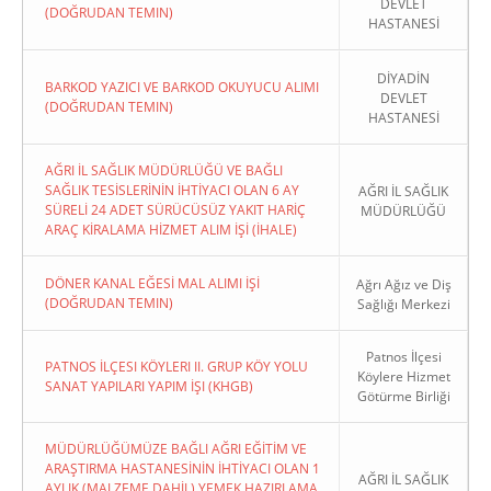
DEVLET
(DOĞRUDAN TEMIN)
HASTANESİ
DİYADİN
BARKOD YAZICI VE BARKOD OKUYUCU ALIMI
DEVLET
(DOĞRUDAN TEMIN)
HASTANESİ
AĞRI İL SAĞLIK MÜDÜRLÜĞÜ VE BAĞLI
SAĞLIK TESİSLERİNİN İHTİYACI OLAN 6 AY
AĞRI İL SAĞLIK
SÜRELİ 24 ADET SÜRÜCÜSÜZ YAKIT HARİÇ
MÜDÜRLÜĞÜ
ARAÇ KİRALAMA HİZMET ALIM İŞİ (İHALE)
DÖNER KANAL EĞESİ MAL ALIMI İŞİ
Ağrı Ağız ve Diş
(DOĞRUDAN TEMIN)
Sağlığı Merkezi
Patnos İlçesi
PATNOS İLÇESI KÖYLERI II. GRUP KÖY YOLU
Köylere Hizmet
SANAT YAPILARI YAPIM İŞI (KHGB)
Götürme Birliği
MÜDÜRLÜĞÜMÜZE BAĞLI AĞRI EĞİTİM VE
ARAŞTIRMA HASTANESİNİN İHTİYACI OLAN 1
AĞRI İL SAĞLIK
AYLIK (MALZEME DAHİL) YEMEK HAZIRLAMA