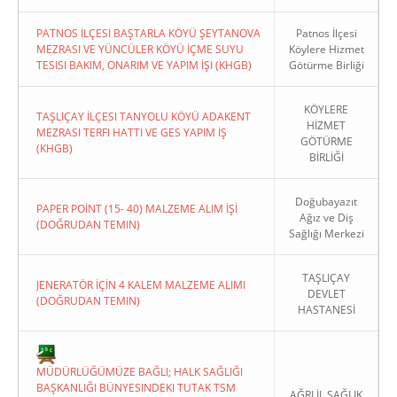
PATNOS İLÇESI BAŞTARLA KÖYÜ ŞEYTANOVA
Patnos İlçesi
MEZRASI VE YÜNCÜLER KÖYÜ İÇME SUYU
Köylere Hizmet
TESISI BAKIM, ONARIM VE YAPIM İŞI (KHGB)
Götürme Birliği
KÖYLERE
TAŞLIÇAY İLÇESI TANYOLU KÖYÜ ADAKENT
HİZMET
MEZRASI TERFI HATTI VE GES YAPIM İŞ
GÖTÜRME
(KHGB)
BİRLİĞİ
Doğubayazıt
PAPER POİNT (15- 40) MALZEME ALIM İŞİ
Ağız ve Diş
(DOĞRUDAN TEMIN)
Sağlığı Merkezi
TAŞLIÇAY
JENERATÖR İÇİN 4 KALEM MALZEME ALIMI
DEVLET
(DOĞRUDAN TEMIN)
HASTANESİ
MÜDÜRLÜĞÜMÜZE BAĞLI; HALK SAĞLIĞI
BAŞKANLIĞI BÜNYESINDEKI TUTAK TSM
AĞRI İL SAĞLIK