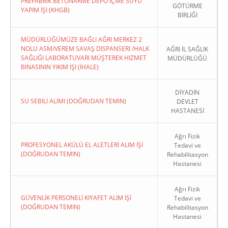
PREFABRIK BETONARME DEPO İÇME SUYU
GÖTÜRME
YAPIM İŞI (KHGB)
BİRLİĞİ
MÜDÜRLÜĞÜMÜZE BAĞLI AĞRI MERKEZ 2
NOLU ASM/VEREM SAVAŞ DISPANSERI /HALK
AĞRI İL SAĞLIK
SAĞLIĞI LABORATUVARI MÜŞTEREK HIZMET
MÜDÜRLÜĞÜ
BINASININ YIKIM İŞI (İHALE)
DİYADİN
SU SEBİLİ ALIMI (DOĞRUDAN TEMIN)
DEVLET
HASTANESİ
Ağrı Fizik
PROFESYONEL AKÜLÜ EL ALETLERİ ALIM İŞİ
Tedavi ve
(DOĞRUDAN TEMIN)
Rehabilitasyon
Hastanesi
Ağrı Fizik
GÜVENLİK PERSONELİ KIYAFET ALIM İŞİ
Tedavi ve
(DOĞRUDAN TEMIN)
Rehabilitasyon
Hastanesi