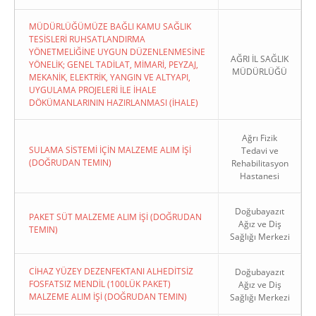
MÜDÜRLÜĞÜMÜZE BAĞLI KAMU SAĞLIK
TESİSLERİ RUHSATLANDIRMA
YÖNETMELİĞİNE UYGUN DÜZENLENMESİNE
AĞRI İL SAĞLIK
YÖNELİK; GENEL TADİLAT, MİMARİ, PEYZAJ,
MÜDÜRLÜĞÜ
MEKANİK, ELEKTRİK, YANGIN VE ALTYAPI,
UYGULAMA PROJELERİ İLE İHALE
DÖKÜMANLARININ HAZIRLANMASI (İHALE)
Ağrı Fizik
SULAMA SİSTEMİ İÇİN MALZEME ALIM İŞİ
Tedavi ve
(DOĞRUDAN TEMIN)
Rehabilitasyon
Hastanesi
Doğubayazıt
PAKET SÜT MALZEME ALIM İŞİ (DOĞRUDAN
Ağız ve Diş
TEMIN)
Sağlığı Merkezi
CİHAZ YÜZEY DEZENFEKTANI ALHEDİTSİZ
Doğubayazıt
FOSFATSIZ MENDİL (100LÜK PAKET)
Ağız ve Diş
MALZEME ALIM İŞİ (DOĞRUDAN TEMIN)
Sağlığı Merkezi