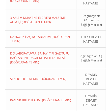
(DOĞRUDAN TEMIN)
HASTANESİ
Doğubayazıt
3 KALEM MUAYENE ELDİVENİ MALZEME
Ağız ve Diş
ALIM İŞİ (DOĞRUDAN TEMIN)
Sağlığı Merkezi
NARKOTIK İLAÇ DOLABI ALIMI (DOĞRUDAN
TUTAK DEVLET
TEMIN)
HASTANESİ
DİŞ LABORATUVARI SANAYİ TİPİ GAZ TÜPÜ
Ağrı Ağız ve Diş
BAĞLANTI VE DAĞITIM HATTI YAPIM İŞİ
Sağlığı Merkezi
(DOĞRUDAN TEMIN)
DİYADİN
ŞEKER STRİBİ ALIMI (DOĞRUDAN TEMIN)
DEVLET
HASTANESİ
DİYADİN
KAN GRUBU KİTİ ALIMI (DOĞRUDAN TEMIN)
DEVLET
HASTANESİ