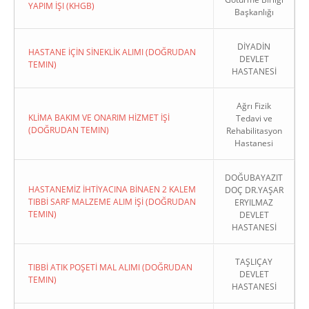
YAPIM İŞI (KHGB)
Başkanlığı
DİYADİN
HASTANE İÇİN SİNEKLİK ALIMI (DOĞRUDAN
DEVLET
TEMIN)
HASTANESİ
Ağrı Fizik
KLİMA BAKIM VE ONARIM HİZMET İŞİ
Tedavi ve
(DOĞRUDAN TEMIN)
Rehabilitasyon
Hastanesi
DOĞUBAYAZIT
HASTANEMİZ İHTİYACINA BİNAEN 2 KALEM
DOÇ DR.YAŞAR
TIBBİ SARF MALZEME ALIM İŞİ (DOĞRUDAN
ERYILMAZ
TEMIN)
DEVLET
HASTANESİ
TAŞLIÇAY
TIBBİ ATIK POŞETİ MAL ALIMI (DOĞRUDAN
DEVLET
TEMIN)
HASTANESİ