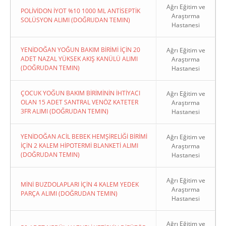
Ağrı Eğitim ve
POLİVİDON İYOT %10 1000 ML ANTİSEPTİK
Araştırma
SOLÜSYON ALIMI (DOĞRUDAN TEMIN)
Hastanesi
YENİDOĞAN YOĞUN BAKIM BİRİMİ İÇİN 20
Ağrı Eğitim ve
ADET NAZAL YÜKSEK AKIŞ KANÜLÜ ALIMI
Araştırma
(DOĞRUDAN TEMIN)
Hastanesi
ÇOCUK YOĞUN BAKIM BİRİMİNİN İHTİYACI
Ağrı Eğitim ve
OLAN 15 ADET SANTRAL VENÖZ KATETER
Araştırma
3FR ALIMI (DOĞRUDAN TEMIN)
Hastanesi
YENİDOĞAN ACİL BEBEK HEMŞİRELİĞİ BİRİMİ
Ağrı Eğitim ve
İÇİN 2 KALEM HİPOTERMİ BLANKETİ ALIMI
Araştırma
(DOĞRUDAN TEMIN)
Hastanesi
Ağrı Eğitim ve
MİNİ BUZDOLAPLARI İÇİN 4 KALEM YEDEK
Araştırma
PARÇA ALIMI (DOĞRUDAN TEMIN)
Hastanesi
Ağrı Eğitim ve