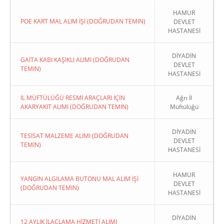
HAMUR
POE KART MAL ALIM İŞİ (DOĞRUDAN TEMIN)
DEVLET
HASTANESİ
DİYADİN
GAİTA KABI KAŞIKLI ALIMI (DOĞRUDAN
DEVLET
TEMIN)
HASTANESİ
İL MÜFTÜLÜĞÜ RESMİ ARAÇLARI İÇİN
Ağrı İl
AKARYAKIT ALIMI (DOĞRUDAN TEMIN)
Müftülüğü
DİYADİN
TESİSAT MALZEME ALIMI (DOĞRUDAN
DEVLET
TEMIN)
HASTANESİ
HAMUR
YANGIN ALGILAMA BUTONU MAL ALIM İŞİ
DEVLET
(DOĞRUDAN TEMIN)
HASTANESİ
DİYADİN
12 AYLIK İLAÇLAMA HİZMETİ ALIMI