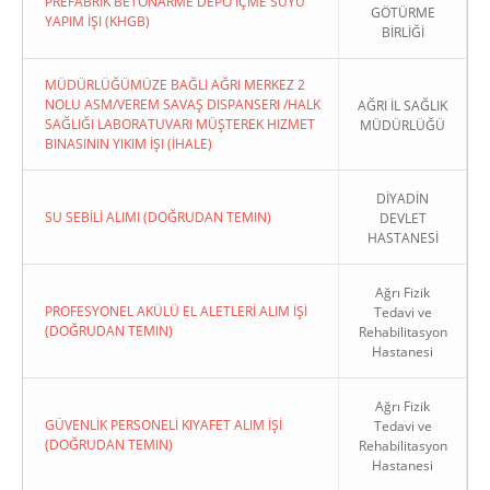
PREFABRIK BETONARME DEPO İÇME SUYU
GÖTÜRME
YAPIM İŞI (KHGB)
BİRLİĞİ
MÜDÜRLÜĞÜMÜZE BAĞLI AĞRI MERKEZ 2
NOLU ASM/VEREM SAVAŞ DISPANSERI /HALK
AĞRI İL SAĞLIK
SAĞLIĞI LABORATUVARI MÜŞTEREK HIZMET
MÜDÜRLÜĞÜ
BINASININ YIKIM İŞI (İHALE)
DİYADİN
SU SEBİLİ ALIMI (DOĞRUDAN TEMIN)
DEVLET
HASTANESİ
Ağrı Fizik
PROFESYONEL AKÜLÜ EL ALETLERİ ALIM İŞİ
Tedavi ve
(DOĞRUDAN TEMIN)
Rehabilitasyon
Hastanesi
Ağrı Fizik
GÜVENLİK PERSONELİ KIYAFET ALIM İŞİ
Tedavi ve
(DOĞRUDAN TEMIN)
Rehabilitasyon
Hastanesi