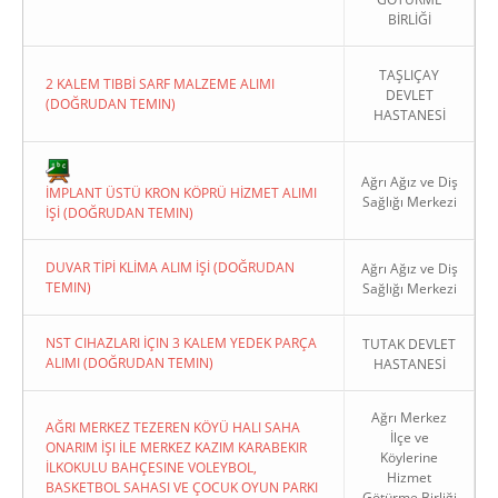
BİRLİĞİ
TAŞLIÇAY
2 KALEM TIBBİ SARF MALZEME ALIMI
DEVLET
(DOĞRUDAN TEMIN)
HASTANESİ
Copyright 2022. Ağrı Valiliği
Ağrı Ağız ve Diş
İMPLANT ÜSTÜ KRON KÖPRÜ HİZMET ALIMI
Sağlığı Merkezi
İŞİ (DOĞRUDAN TEMIN)
DUVAR TİPİ KLİMA ALIM İŞİ (DOĞRUDAN
Ağrı Ağız ve Diş
TEMIN)
Sağlığı Merkezi
NST CIHAZLARI İÇIN 3 KALEM YEDEK PARÇA
TUTAK DEVLET
ALIMI (DOĞRUDAN TEMIN)
HASTANESİ
Ağrı Merkez
AĞRI MERKEZ TEZEREN KÖYÜ HALI SAHA
İlçe ve
ONARIM İŞI İLE MERKEZ KAZIM KARABEKIR
Köylerine
İLKOKULU BAHÇESINE VOLEYBOL,
Hizmet
BASKETBOL SAHASI VE ÇOCUK OYUN PARKI
Götürme Birliği