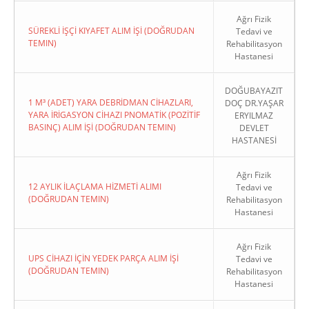
Ağrı Fizik
SÜREKLİ İŞÇİ KIYAFET ALIM İŞİ (DOĞRUDAN
Tedavi ve
TEMIN)
Rehabilitasyon
Hastanesi
DOĞUBAYAZIT
1 M³ (ADET) YARA DEBRİDMAN CİHAZLARI,
DOÇ DR.YAŞAR
YARA İRİGASYON CİHAZI PNOMATİK (POZİTİF
ERYILMAZ
BASINÇ) ALIM İŞİ (DOĞRUDAN TEMIN)
DEVLET
HASTANESİ
Ağrı Fizik
12 AYLIK İLAÇLAMA HİZMETİ ALIMI
Tedavi ve
(DOĞRUDAN TEMIN)
Rehabilitasyon
Hastanesi
Ağrı Fizik
UPS CİHAZI İÇİN YEDEK PARÇA ALIM İŞİ
Tedavi ve
(DOĞRUDAN TEMIN)
Rehabilitasyon
Hastanesi