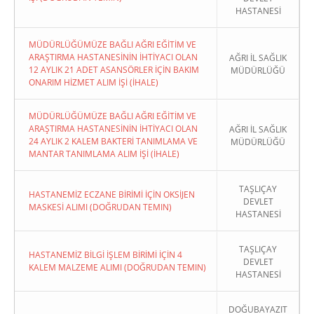
HASTANESİ
MÜDÜRLÜĞÜMÜZE BAĞLI AĞRI EĞİTİM VE
ARAŞTIRMA HASTANESİNİN İHTİYACI OLAN
AĞRI İL SAĞLIK
12 AYLIK 21 ADET ASANSÖRLER İÇİN BAKIM
MÜDÜRLÜĞÜ
ONARIM HİZMET ALIM İŞİ (İHALE)
MÜDÜRLÜĞÜMÜZE BAĞLI AĞRI EĞİTİM VE
ARAŞTIRMA HASTANESİNİN İHTİYACI OLAN
AĞRI İL SAĞLIK
24 AYLIK 2 KALEM BAKTERİ TANIMLAMA VE
MÜDÜRLÜĞÜ
MANTAR TANIMLAMA ALIM İŞİ (İHALE)
TAŞLIÇAY
HASTANEMİZ ECZANE BİRİMİ İÇİN OKSİJEN
DEVLET
MASKESİ ALIMI (DOĞRUDAN TEMIN)
HASTANESİ
TAŞLIÇAY
HASTANEMİZ BİLGİ İŞLEM BİRİMİ İÇİN 4
DEVLET
KALEM MALZEME ALIMI (DOĞRUDAN TEMIN)
HASTANESİ
DOĞUBAYAZIT