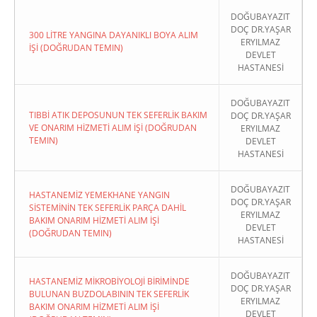
DOĞUBAYAZIT
DOÇ DR.YAŞAR
300 LİTRE YANGINA DAYANIKLI BOYA ALIM
ERYILMAZ
İŞİ (DOĞRUDAN TEMIN)
DEVLET
HASTANESİ
DOĞUBAYAZIT
TIBBİ ATIK DEPOSUNUN TEK SEFERLİK BAKIM
DOÇ DR.YAŞAR
VE ONARIM HİZMETİ ALIM İŞİ (DOĞRUDAN
ERYILMAZ
TEMIN)
DEVLET
HASTANESİ
DOĞUBAYAZIT
HASTANEMİZ YEMEKHANE YANGIN
DOÇ DR.YAŞAR
SİSTEMİNİN TEK SEFERLİK PARÇA DAHİL
ERYILMAZ
BAKIM ONARIM HİZMETİ ALIM İŞİ
DEVLET
(DOĞRUDAN TEMIN)
HASTANESİ
DOĞUBAYAZIT
HASTANEMİZ MİKROBİYOLOJİ BİRİMİNDE
DOÇ DR.YAŞAR
BULUNAN BUZDOLABININ TEK SEFERLİK
ERYILMAZ
BAKIM ONARIM HİZMETİ ALIM İŞİ
DEVLET