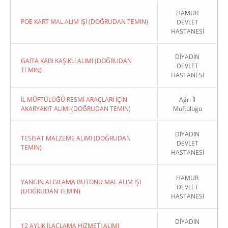
HAMUR
POE KART MAL ALIM İŞİ (DOĞRUDAN TEMIN)
DEVLET
HASTANESİ
DİYADİN
GAİTA KABI KAŞIKLI ALIMI (DOĞRUDAN
DEVLET
TEMIN)
HASTANESİ
İL MÜFTÜLÜĞÜ RESMİ ARAÇLARI İÇİN
Ağrı İl
AKARYAKIT ALIMI (DOĞRUDAN TEMIN)
Müftülüğü
DİYADİN
TESİSAT MALZEME ALIMI (DOĞRUDAN
DEVLET
TEMIN)
HASTANESİ
HAMUR
YANGIN ALGILAMA BUTONU MAL ALIM İŞİ
DEVLET
(DOĞRUDAN TEMIN)
HASTANESİ
DİYADİN
12 AYLIK İLAÇLAMA HİZMETİ ALIMI