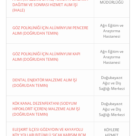
MÜDÜRLÜĞÜ
DAĞITIM VE SONRASI HİZMET ALIM İŞİ
(İHALE)
Ağrı Eğitim ve
GÖZ POLİKLİNİĞİ İÇİN ALÜMİNYUM PENCERE
Araştırma
ALIMI (DOĞRUDAN TEMIN)
Hastanesi
Ağrı Eğitim ve
GÖZ POLİKLİNİĞİ İÇİN ALÜMİNYUM KAPI
Araştırma
ALIMI (DOĞRUDAN TEMIN)
Hastanesi
Doğubayazıt
DENTAL ENJEKTÖR MALZEME ALIM İŞİ
Ağız ve Diş
(DOĞRUDAN TEMIN)
Sağlığı Merkezi
KÖK KANAL DEZENFEKTANI (SODYUM
Doğubayazıt
HİPOKLORİT İÇEREN) MALZEME ALIM İŞİ
Ağız ve Diş
(DOĞRUDAN TEMIN)
Sağlığı Merkezi
ELEŞKIRT İLÇESI GÖZAYDIN VE KAYAYOLU
KÖYLERE
KÖY YOLLARI BITÜMLÜ SICAK KARIŞIM 8CM
HİZMET