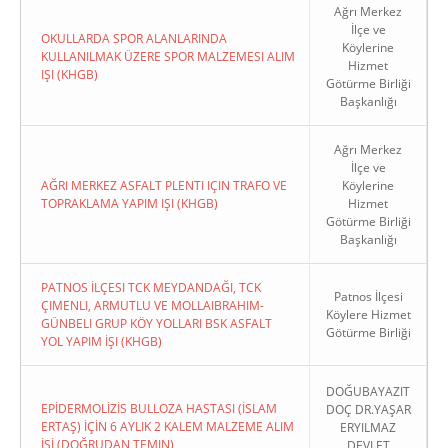
Ağrı Merkez
İlçe ve
OKULLARDA SPOR ALANLARINDA
Köylerine
KULLANILMAK ÜZERE SPOR MALZEMESI ALIM
Hizmet
IŞI (KHGB)
Götürme Birliği
Başkanlığı
Ağrı Merkez
İlçe ve
AĞRI MERKEZ ASFALT PLENTI IÇIN TRAFO VE
Köylerine
TOPRAKLAMA YAPIM IŞI (KHGB)
Hizmet
Götürme Birliği
Başkanlığı
PATNOS İLÇESI TCK MEYDANDAĞI, TCK
Patnos İlçesi
ÇIMENLI, ARMUTLU VE MOLLAIBRAHIM-
Köylere Hizmet
GÜNBELI GRUP KÖY YOLLARI BSK ASFALT
Götürme Birliği
YOL YAPIM İŞI (KHGB)
DOĞUBAYAZIT
EPİDERMOLİZİS BULLOZA HASTASI (İSLAM
DOÇ DR.YAŞAR
ERTAŞ) İÇİN 6 AYLIK 2 KALEM MALZEME ALIM
ERYILMAZ
İŞİ (DOĞRUDAN TEMIN)
DEVLET