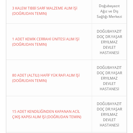
Doğubayazıt
3 KALEM TIBBİ SARF MALZEME ALIM İŞİ
Ağız ve Diş
(DOĞRUDAN TEMIN)
Sağlığı Merkezi
DOĞUBAYAZIT
DOÇ DR.YAŞAR
1 ADET KEMİK CERRAHİ ÜNİTESİ ALIM İŞİ
ERYILMAZ
(DOĞRUDAN TEMIN)
DEVLET
HASTANESİ
DOĞUBAYAZIT
DOÇ DR.YAŞAR
80 ADET (ALTILI) HAFİF YÜK RAFI ALIM İŞİ
ERYILMAZ
(DOĞRUDAN TEMIN)
DEVLET
HASTANESİ
DOĞUBAYAZIT
DOÇ DR.YAŞAR
15 ADET KENDİLİĞİNDEN KAPANAN ACİL
ERYILMAZ
ÇIKIŞ KAPISI ALIM İŞİ (DOĞRUDAN TEMIN)
DEVLET
HASTANESİ