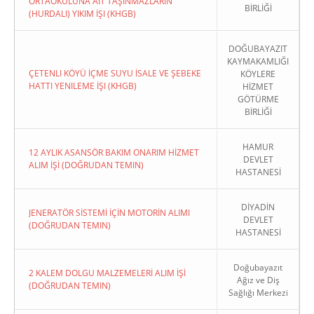
ORTAOKULUNA AIT TAŞINMAZLARIN
BİRLİĞİ
(HURDALI) YIKIM İŞI (KHGB)
DOĞUBAYAZIT
KAYMAKAMLIĞI
ÇETENLI KÖYÜ İÇME SUYU İSALE VE ŞEBEKE
KÖYLERE
HATTI YENILEME İŞI (KHGB)
HİZMET
GÖTÜRME
BİRLİĞİ
HAMUR
12 AYLIK ASANSÖR BAKIM ONARIM HİZMET
DEVLET
ALIM İŞİ (DOĞRUDAN TEMIN)
HASTANESİ
DİYADİN
JENERATÖR SİSTEMİ İÇİN MOTORİN ALIMI
DEVLET
(DOĞRUDAN TEMIN)
HASTANESİ
Doğubayazıt
2 KALEM DOLGU MALZEMELERİ ALIM İŞİ
Ağız ve Diş
(DOĞRUDAN TEMIN)
Sağlığı Merkezi