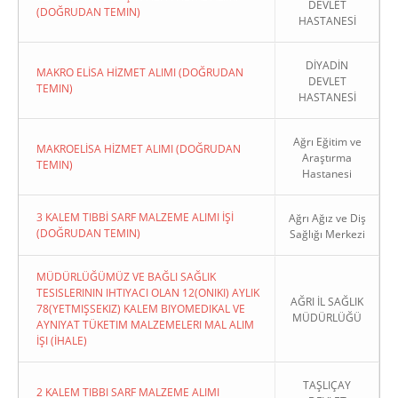
DEVLET
(DOĞRUDAN TEMIN)
HASTANESİ
DİYADİN
MAKRO ELİSA HİZMET ALIMI (DOĞRUDAN
DEVLET
TEMIN)
HASTANESİ
Ağrı Eğitim ve
MAKROELİSA HİZMET ALIMI (DOĞRUDAN
Araştırma
TEMIN)
Hastanesi
3 KALEM TIBBİ SARF MALZEME ALIMI İŞİ
Ağrı Ağız ve Diş
(DOĞRUDAN TEMIN)
Sağlığı Merkezi
MÜDÜRLÜĞÜMÜZ VE BAĞLI SAĞLIK
TESISLERININ IHTIYACI OLAN 12(ONIKI) AYLIK
AĞRI İL SAĞLIK
78(YETMIŞSEKIZ) KALEM BIYOMEDIKAL VE
MÜDÜRLÜĞÜ
AYNIYAT TÜKETIM MALZEMELERI MAL ALIM
İŞI (İHALE)
TAŞLIÇAY
2 KALEM TIBBI SARF MALZEME ALIMI