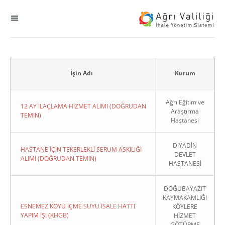
MENÜ
Ana Sayfa
ihale
İşin Adı
Kurum
Dogrudan Temin
Ağrı Eğitim ve
12 AY İLAÇLAMA HİZMET ALIMI (DOĞRUDAN
Araştırma
TEMIN)
Hastanesi
Sodes
DİYADİN
KHGB
HASTANE İÇİN TEKERLEKLİ SERUM ASKILIĞI
DEVLET
ALIMI (DOĞRUDAN TEMIN)
HASTANESİ
Okul
DOĞUBAYAZIT
KAYMAKAMLIĞI
Sonuçlanan Kayıtlar
ESNEMEZ KÖYÜ İÇME SUYU İSALE HATTI
KÖYLERE
YAPIM İŞI (KHGB)
HİZMET
Kapat
GÖTÜRME