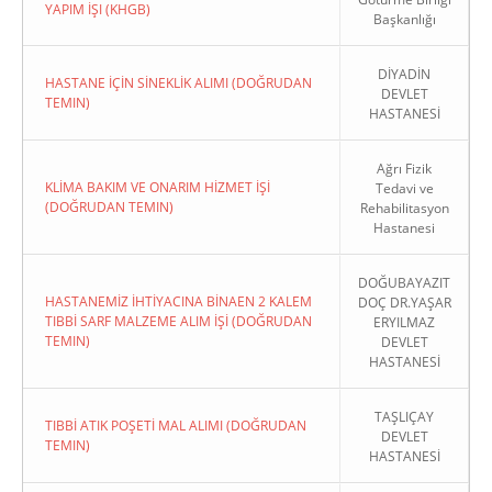
YAPIM İŞI (KHGB)
Başkanlığı
DİYADİN
HASTANE İÇİN SİNEKLİK ALIMI (DOĞRUDAN
DEVLET
TEMIN)
HASTANESİ
Ağrı Fizik
KLİMA BAKIM VE ONARIM HİZMET İŞİ
Tedavi ve
(DOĞRUDAN TEMIN)
Rehabilitasyon
Hastanesi
DOĞUBAYAZIT
HASTANEMİZ İHTİYACINA BİNAEN 2 KALEM
DOÇ DR.YAŞAR
TIBBİ SARF MALZEME ALIM İŞİ (DOĞRUDAN
ERYILMAZ
TEMIN)
DEVLET
HASTANESİ
TAŞLIÇAY
TIBBİ ATIK POŞETİ MAL ALIMI (DOĞRUDAN
DEVLET
TEMIN)
HASTANESİ