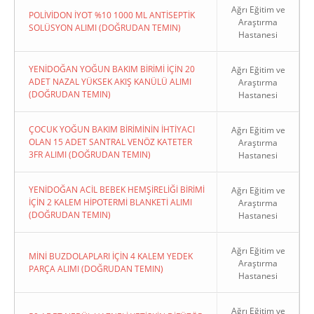
Ağrı Eğitim ve
POLİVİDON İYOT %10 1000 ML ANTİSEPTİK
Araştırma
SOLÜSYON ALIMI (DOĞRUDAN TEMIN)
Hastanesi
YENİDOĞAN YOĞUN BAKIM BİRİMİ İÇİN 20
Ağrı Eğitim ve
ADET NAZAL YÜKSEK AKIŞ KANÜLÜ ALIMI
Araştırma
(DOĞRUDAN TEMIN)
Hastanesi
ÇOCUK YOĞUN BAKIM BİRİMİNİN İHTİYACI
Ağrı Eğitim ve
OLAN 15 ADET SANTRAL VENÖZ KATETER
Araştırma
3FR ALIMI (DOĞRUDAN TEMIN)
Hastanesi
YENİDOĞAN ACİL BEBEK HEMŞİRELİĞİ BİRİMİ
Ağrı Eğitim ve
İÇİN 2 KALEM HİPOTERMİ BLANKETİ ALIMI
Araştırma
(DOĞRUDAN TEMIN)
Hastanesi
Ağrı Eğitim ve
MİNİ BUZDOLAPLARI İÇİN 4 KALEM YEDEK
Araştırma
PARÇA ALIMI (DOĞRUDAN TEMIN)
Hastanesi
Ağrı Eğitim ve