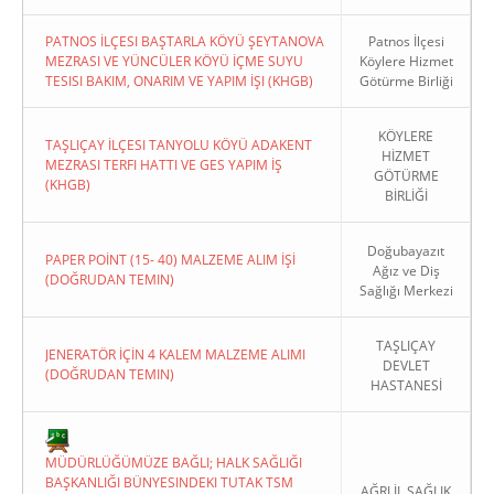
PATNOS İLÇESI BAŞTARLA KÖYÜ ŞEYTANOVA
Patnos İlçesi
MEZRASI VE YÜNCÜLER KÖYÜ İÇME SUYU
Köylere Hizmet
TESISI BAKIM, ONARIM VE YAPIM İŞI (KHGB)
Götürme Birliği
KÖYLERE
TAŞLIÇAY İLÇESI TANYOLU KÖYÜ ADAKENT
HİZMET
MEZRASI TERFI HATTI VE GES YAPIM İŞ
GÖTÜRME
(KHGB)
BİRLİĞİ
Doğubayazıt
PAPER POİNT (15- 40) MALZEME ALIM İŞİ
Ağız ve Diş
(DOĞRUDAN TEMIN)
Sağlığı Merkezi
TAŞLIÇAY
JENERATÖR İÇİN 4 KALEM MALZEME ALIMI
DEVLET
(DOĞRUDAN TEMIN)
HASTANESİ
MÜDÜRLÜĞÜMÜZE BAĞLI; HALK SAĞLIĞI
BAŞKANLIĞI BÜNYESINDEKI TUTAK TSM
AĞRI İL SAĞLIK