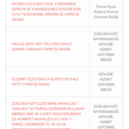
PATNOS İLÇESI BALTACIK, YÜREKVEREN,
Patnos İlçesi
DERECIK VE YUKARIGÖÇMEZ KÖYLERI İÇME
Köylere Hizmet
SUYU TESISI BAKIM, ONARIM VE YAPIM İŞI
Götürme Birliği
(KHGB)
DOĞUBAYAZIT
KAYMAKAMLIĞI
HALLAÇ KÖYÜ KÖY YOLU BSK ASFALT
KÖYLERE
AŞINMA TABAKASI YAPIM İŞI (KHGB)
HİZMET
GÖTÜRME
BİRLİĞİ
KÖYLERE
ELEŞKIRT İLÇESI DOLUTAŞ KÖYÜ EK İSALE
HİZMET
HATTI YAPIM İŞI (İHALE)
GÖTÜRME
BİRLİĞİ
DOĞUBAYAZIT İLÇESI BARIŞ MAHALLESI
DOĞUBAYAZIT
1608 ADA 167 PARSEL İÇERISINDE BULUNAN
KAYMAKAMLIĞI
MERKEZ YİBO VE 2 ADET PANSIYON BINASI
KÖYLERE
İLE HÜRRIYET MAHALLESI 611 ADA 11
HİZMET
PARSEL ÜZERINDEKI 75. YIL İLK VE
GÖTÜRME