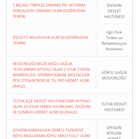
3 BIÇAKLI TİRİFAZE DİNAMO PİS AKTARMA
DİYADİN
PARÇALAYICI DİNAMO ALIMI (DOĞRUDAN
DEVLET
TEMIN)
HASTANESİ
Ağrı Fizik
DİZÜSTÜ BİLGİSAYAR ALIM İŞİ (DOĞRUDAN
Tedavi ve
TEMIN)
Rehabilitasyon
Hastanesi
MÜDÜRLÜĞÜMÜZE BAĞLI SAĞLIK
TESİSLERİNİN İHTİYACI OLAN 2 AYLIK 5 KISIM
AĞRI İL SAĞLIK
MAKROELİSA, SPERMİYOGRAM, MOLEKÜLER
MÜDÜRLÜĞÜ
PCR, OTOANTİKOR VE TG-TPO HİZMET ALIMI
(İHALE)
TUTAK İLÇE DEVLET HASTANESININ İHTIYACI
TUTAK DEVLET
OLAN 24 AYLIK YEMEK HAZIRLAMA, DAĞITIM
HASTANESİ
VE SONRASI HIZMET ALIMI İŞI (İHALE)
DİYADİN
DIYADIN KARAHASAN DERESI-TAZEKENT
KÖYLERE
KÖYÜ-MOLLAKARA KÖYÜ ARASI YOLU 14 KM
HİZMET