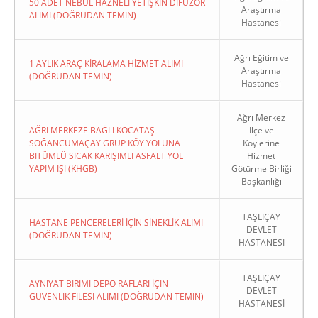
50 ADET NEBÜL HAZNELİ YETİŞKİN DİFÜZÖR
Araştırma
ALIMI (DOĞRUDAN TEMIN)
Hastanesi
Ağrı Eğitim ve
1 AYLIK ARAÇ KİRALAMA HİZMET ALIMI
Araştırma
(DOĞRUDAN TEMIN)
Hastanesi
Ağrı Merkez
AĞRI MERKEZE BAĞLI KOCATAŞ-
İlçe ve
SOĞANCUMAÇAY GRUP KÖY YOLUNA
Köylerine
BITÜMLÜ SICAK KARIŞIMLI ASFALT YOL
Hizmet
YAPIM IŞI (KHGB)
Götürme Birliği
Başkanlığı
TAŞLIÇAY
HASTANE PENCERELERİ İÇİN SİNEKLİK ALIMI
DEVLET
(DOĞRUDAN TEMIN)
HASTANESİ
TAŞLIÇAY
AYNIYAT BIRIMI DEPO RAFLARI İÇIN
DEVLET
GÜVENLIK FILESI ALIMI (DOĞRUDAN TEMIN)
HASTANESİ