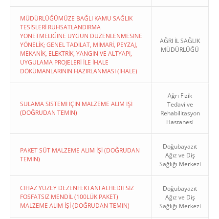
MÜDÜRLÜĞÜMÜZE BAĞLI KAMU SAĞLIK
TESİSLERİ RUHSATLANDIRMA
YÖNETMELİĞİNE UYGUN DÜZENLENMESİNE
AĞRI İL SAĞLIK
YÖNELİK; GENEL TADİLAT, MİMARİ, PEYZAJ,
MÜDÜRLÜĞÜ
MEKANİK, ELEKTRİK, YANGIN VE ALTYAPI,
UYGULAMA PROJELERİ İLE İHALE
DÖKÜMANLARININ HAZIRLANMASI (İHALE)
Ağrı Fizik
SULAMA SİSTEMİ İÇİN MALZEME ALIM İŞİ
Tedavi ve
(DOĞRUDAN TEMIN)
Rehabilitasyon
Hastanesi
Doğubayazıt
PAKET SÜT MALZEME ALIM İŞİ (DOĞRUDAN
Ağız ve Diş
TEMIN)
Sağlığı Merkezi
CİHAZ YÜZEY DEZENFEKTANI ALHEDİTSİZ
Doğubayazıt
FOSFATSIZ MENDİL (100LÜK PAKET)
Ağız ve Diş
MALZEME ALIM İŞİ (DOĞRUDAN TEMIN)
Sağlığı Merkezi