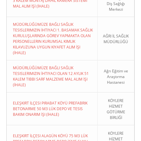
3 KALEM MONTAJ DAHİL KAMERA SİSTEMİ
Diş Sağlığı
MAL ALIM İŞİ (İHALE)
Merkezi
MÜDÜRLÜĞÜMÜZE BAĞLI SAĞLIK
TESISLERIMIZIN İHTIYACI 1. BASAMAK SAĞLIK
KURULUŞLARINDA GÖREV YAPMAKTA OLAN
AĞRI İL SAĞLIK
PERSONELLERIN KURUMSAL KIMLIK
MÜDÜRLÜĞÜ
KILAVUZUNA UYGUN KIYAFET ALIM İŞI
(İHALE)
MÜDÜRLÜĞÜMÜZE BAĞLI SAĞLIK
Ağrı Eğitim ve
TESISLERIMIZIN İHTIYACI OLAN 12 AYLIK 51
Araştırma
KALEM TIBBI SARF MALZEME MAL ALIM İŞI
Hastanesi
(İHALE)
KÖYLERE
ELEŞKIRT İLÇESI PIRABAT KÖYÜ PREFABRIK
HİZMET
BETONARME 50 M3 LÜK DEPO VE TESIS
GÖTÜRME
BAKIM ONARIM İŞI (İHALE)
BİRLİĞİ
KÖYLERE
ELEŞKIRT İLÇESI ALAGÜN KÖYÜ 75 M3 LÜK
HİZMET