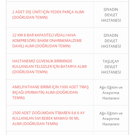
DİYADİN
2 ADET DİŞ ÜNİTİ İÇİN YEDEK PARÇA ALIMI
DEVLET
(DOĞRUDAN TEMIN)
HASTANESİ
22 KW 8 BAR KAPASİTELİ VİDALI HAVA
DİYADİN
KOMPRESÖRÜ BAKIM ONARIM(MALZEME
DEVLET
DAHİL) ALIMI (DOĞRUDAN TEMIN)
HASTANESİ
HASTANEMİZ GÜVENLİK BİRİMİNDE
TAŞLIÇAY
KULLANILAN TELSİZLER İÇİN BATARYA ALIMI
DEVLET
(DOĞRUDAN TEMIN)
HASTANESİ
AMELİYATHANE BİRİMİ İÇİN 1000 ADET TIRAŞ
Ağrı Eğitim ve
BIÇAĞI (PERMATİK) ALIMI (DOĞRUDAN
Araştırma
TEMIN)
Hastanesi
2500 ADET DOĞUMDAN İTİBAREN İLK 6 AY
Ağrı Eğitim ve
KULLANILAN SIVI BEBEK MAMASI 90 ML
Araştırma
ALIMI (DOĞRUDAN TEMIN)
Hastanesi