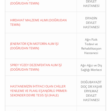
DEVLET
(DOĞRUDAN TEMIN)
HASTANESİ
DİYADİN
HIRDAVAT MALZEME ALIMI (DOĞRUDAN
DEVLET
TEMIN)
HASTANESİ
Ağrı Fizik
JENERATÖR İÇİN MOTORİN ALIM İŞİ
Tedavi ve
(DOĞRUDAN TEMIN)
Rehabilitasyon
Hastanesi
SPREY YÜZEY DEZENFEKTAN ALIM İŞİ
Ağrı Ağız ve Diş
(DOĞRUDAN TEMIN)
Sağlığı Merkezi
DOĞUBAYAZIT
HASTANEMİZİN İHTİYACI OLAN CHİLLER
DOÇ DR.YAŞAR
YENİLEME VE PLAKLI EŞANJÖRLÜ PRİMER-
ERYILMAZ
SEKONDER DEVRE TESİS İŞİ (İHALE)
DEVLET
HASTANESİ