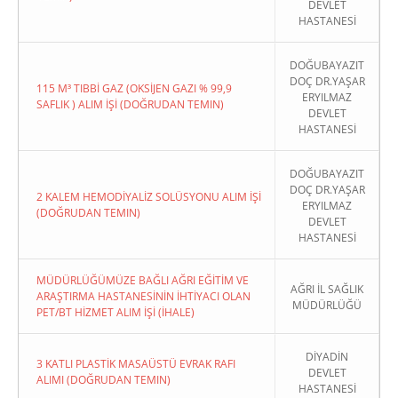
DEVLET
HASTANESİ
DOĞUBAYAZIT
DOÇ DR.YAŞAR
115 M³ TIBBİ GAZ (OKSİJEN GAZI % 99,9
ERYILMAZ
SAFLIK ) ALIM İŞİ (DOĞRUDAN TEMIN)
DEVLET
HASTANESİ
DOĞUBAYAZIT
DOÇ DR.YAŞAR
2 KALEM HEMODİYALİZ SOLÜSYONU ALIM İŞİ
ERYILMAZ
(DOĞRUDAN TEMIN)
DEVLET
HASTANESİ
MÜDÜRLÜĞÜMÜZE BAĞLI AĞRI EĞİTİM VE
AĞRI İL SAĞLIK
ARAŞTIRMA HASTANESİNİN İHTİYACI OLAN
MÜDÜRLÜĞÜ
PET/BT HİZMET ALIM İŞİ (İHALE)
DİYADİN
3 KATLI PLASTİK MASAÜSTÜ EVRAK RAFI
DEVLET
ALIMI (DOĞRUDAN TEMIN)
HASTANESİ