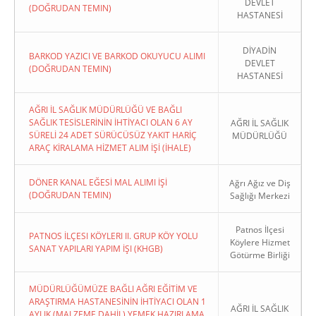
DEVLET
(DOĞRUDAN TEMIN)
HASTANESİ
DİYADİN
BARKOD YAZICI VE BARKOD OKUYUCU ALIMI
DEVLET
(DOĞRUDAN TEMIN)
HASTANESİ
AĞRI İL SAĞLIK MÜDÜRLÜĞÜ VE BAĞLI
SAĞLIK TESİSLERİNİN İHTİYACI OLAN 6 AY
AĞRI İL SAĞLIK
SÜRELİ 24 ADET SÜRÜCÜSÜZ YAKIT HARİÇ
MÜDÜRLÜĞÜ
ARAÇ KİRALAMA HİZMET ALIM İŞİ (İHALE)
DÖNER KANAL EĞESİ MAL ALIMI İŞİ
Ağrı Ağız ve Diş
(DOĞRUDAN TEMIN)
Sağlığı Merkezi
Patnos İlçesi
PATNOS İLÇESI KÖYLERI II. GRUP KÖY YOLU
Köylere Hizmet
SANAT YAPILARI YAPIM İŞI (KHGB)
Götürme Birliği
MÜDÜRLÜĞÜMÜZE BAĞLI AĞRI EĞİTİM VE
ARAŞTIRMA HASTANESİNİN İHTİYACI OLAN 1
AĞRI İL SAĞLIK
AYLIK (MALZEME DAHİL) YEMEK HAZIRLAMA