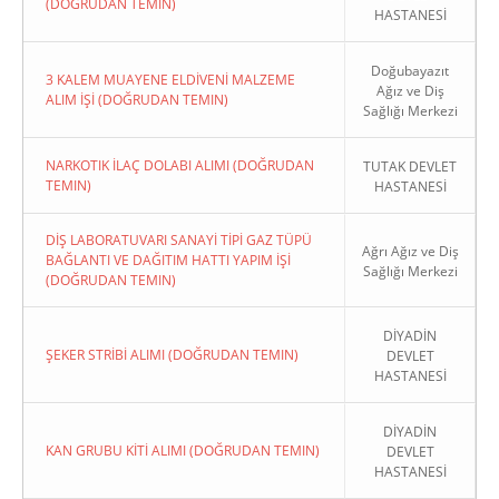
(DOĞRUDAN TEMIN)
HASTANESİ
Doğubayazıt
3 KALEM MUAYENE ELDİVENİ MALZEME
Ağız ve Diş
ALIM İŞİ (DOĞRUDAN TEMIN)
Sağlığı Merkezi
NARKOTIK İLAÇ DOLABI ALIMI (DOĞRUDAN
TUTAK DEVLET
TEMIN)
HASTANESİ
DİŞ LABORATUVARI SANAYİ TİPİ GAZ TÜPÜ
Ağrı Ağız ve Diş
BAĞLANTI VE DAĞITIM HATTI YAPIM İŞİ
Sağlığı Merkezi
(DOĞRUDAN TEMIN)
DİYADİN
ŞEKER STRİBİ ALIMI (DOĞRUDAN TEMIN)
DEVLET
HASTANESİ
DİYADİN
KAN GRUBU KİTİ ALIMI (DOĞRUDAN TEMIN)
DEVLET
HASTANESİ