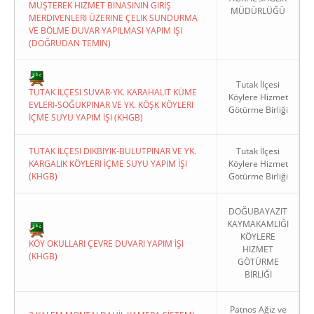
MÜŞTEREK HIZMET BINASININ GIRIŞ
MÜDÜRLÜĞÜ
MERDIVENLERI ÜZERINE ÇELIK SUNDURMA
VE BÖLME DUVAR YAPILMASI YAPIM IŞI
(DOĞRUDAN TEMIN)
Tutak İlçesi
TUTAK İLÇESI SUVAR-YK. KARAHALIT KÜME
Köylere Hizmet
EVLERI-SOĞUKPINAR VE YK. KÖŞK KÖYLERI
Götürme Birliği
İÇME SUYU YAPIM İŞI (KHGB)
TUTAK İLÇESI DIKBIYIK-BULUTPINAR VE YK.
Tutak İlçesi
KARGALIK KÖYLERI İÇME SUYU YAPIM İŞI
Köylere Hizmet
(KHGB)
Götürme Birliği
DOĞUBAYAZIT
KAYMAKAMLIĞI
KÖYLERE
KÖY OKULLARI ÇEVRE DUVARI YAPIM İŞI
HİZMET
(KHGB)
GÖTÜRME
BİRLİĞİ
Patnos Ağız ve