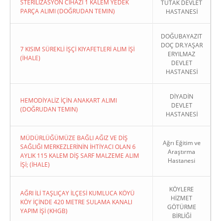
STERİLİZASYON CİHAZI 1 KALEM YEDEK
TUTAK DEVLET
PARÇA ALIMI (DOĞRUDAN TEMIN)
HASTANESİ
DOĞUBAYAZIT
DOÇ DR.YAŞAR
7 KISIM SÜREKLİ İŞÇİ KIYAFETLERİ ALIM İŞİ
ERYILMAZ
(İHALE)
DEVLET
HASTANESİ
DİYADİN
HEMODİYALİZ İÇİN ANAKART ALIMI
DEVLET
(DOĞRUDAN TEMIN)
HASTANESİ
MÜDÜRLÜĞÜMÜZE BAĞLI AĞIZ VE DİŞ
Ağrı Eğitim ve
SAĞLIĞI MERKEZLERİNİN İHTİYACI OLAN 6
Araştırma
AYLIK 115 KALEM DİŞ SARF MALZEME ALIM
Hastanesi
İŞİ; (İHALE)
KÖYLERE
AĞRI İLİ TAŞLIÇAY İLÇESİ KUMLUCA KÖYÜ
HİZMET
KÖY İÇİNDE 420 METRE SULAMA KANALI
GÖTÜRME
YAPIM İŞİ (KHGB)
BİRLİĞİ