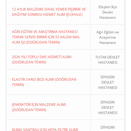
Eleşkirt İlçe
12 AYLIK MALZEME DAHİL YEMEK PİŞİRME VE
Devlet
DAĞITIM SONRASI HİZMET ALIM İŞİ (İHALE)
Hastanesi
AĞRI EĞİTİM VE ARAŞTIRMA HASTANESİ
Ağrı Eğitim ve
TEKNİK SERVİS BİRİMİ İÇİN 55 KALEM MAL
Araştırma
ALIM İŞİ (DOĞRUDAN TEMIN)
Hastanesi
2026 YILI TOPLU SMS HİZMETİ ALIMI
TUTAK DEVLET
(DOĞRUDAN TEMIN)
HASTANESİ
DİYADİN
ELASTİK SARGI BEZİ ALIMI (DOĞRUDAN
DEVLET
TEMIN)
HASTANESİ
DİYADİN
JENERATÖR İÇİN MALZEME ALIMI
DEVLET
(DOĞRUDAN TEMIN)
HASTANESİ
DİYADİN
KLİMA SANTRALİ İÇİN HEPA FİLTRE ALIMI