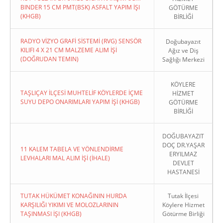
BINDER 15 CM PMT(BSK) ASFALT YAPIM İŞI
GÖTÜRME
(KHGB)
BİRLİĞİ
RADYO VİZYO GRAFİ SİSTEMİ (RVG) SENSÖR
Doğubayazıt
KILIFI 4 X 21 CM MALZEME ALIM İŞİ
Ağız ve Diş
(DOĞRUDAN TEMIN)
Sağlığı Merkezi
KÖYLERE
TAŞLIÇAY İLÇESİ MUHTELİF KÖYLERDE İÇME
HİZMET
SUYU DEPO ONARIMLARI YAPIM İŞİ (KHGB)
GÖTÜRME
BİRLİĞİ
DOĞUBAYAZIT
DOÇ DR.YAŞAR
11 KALEM TABELA VE YÖNLENDİRME
ERYILMAZ
LEVHALARI MAL ALIM İŞİ (İHALE)
DEVLET
HASTANESİ
TUTAK HÜKÜMET KONAĞININ HURDA
Tutak İlçesi
KARŞILIĞI YIKIMI VE MOLOZLARININ
Köylere Hizmet
TAŞINMASI İŞI (KHGB)
Götürme Birliği