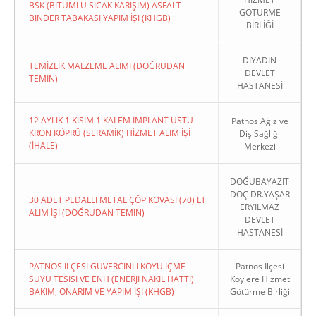
BSK (BITÜMLÜ SICAK KARIŞIM) ASFALT
GÖTÜRME
BINDER TABAKASI YAPIM İŞI (KHGB)
BİRLİĞİ
DİYADİN
TEMİZLİK MALZEME ALIMI (DOĞRUDAN
DEVLET
TEMIN)
HASTANESİ
12 AYLIK 1 KISIM 1 KALEM İMPLANT ÜSTÜ
Patnos Ağız ve
KRON KÖPRÜ (SERAMİK) HİZMET ALIM İŞİ
Diş Sağlığı
(İHALE)
Merkezi
DOĞUBAYAZIT
DOÇ DR.YAŞAR
30 ADET PEDALLI METAL ÇÖP KOVASI (70) LT
ERYILMAZ
ALIM İŞİ (DOĞRUDAN TEMIN)
DEVLET
HASTANESİ
PATNOS İLÇESI GÜVERCINLI KÖYÜ İÇME
Patnos İlçesi
SUYU TESISI VE ENH (ENERJI NAKIL HATTI)
Köylere Hizmet
BAKIM, ONARIM VE YAPIM İŞI (KHGB)
Götürme Birliği