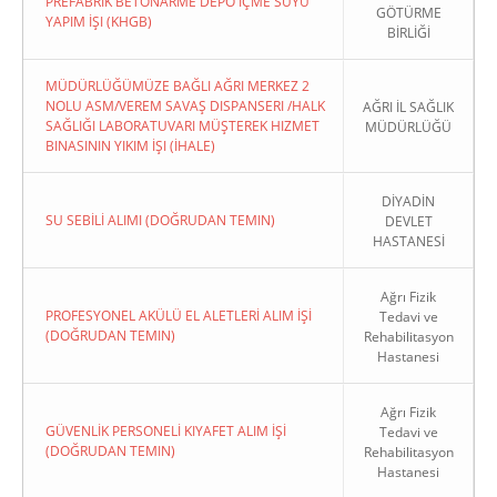
PREFABRIK BETONARME DEPO İÇME SUYU
GÖTÜRME
YAPIM İŞI (KHGB)
BİRLİĞİ
MÜDÜRLÜĞÜMÜZE BAĞLI AĞRI MERKEZ 2
NOLU ASM/VEREM SAVAŞ DISPANSERI /HALK
AĞRI İL SAĞLIK
SAĞLIĞI LABORATUVARI MÜŞTEREK HIZMET
MÜDÜRLÜĞÜ
BINASININ YIKIM İŞI (İHALE)
DİYADİN
SU SEBİLİ ALIMI (DOĞRUDAN TEMIN)
DEVLET
HASTANESİ
Ağrı Fizik
PROFESYONEL AKÜLÜ EL ALETLERİ ALIM İŞİ
Tedavi ve
(DOĞRUDAN TEMIN)
Rehabilitasyon
Hastanesi
Ağrı Fizik
GÜVENLİK PERSONELİ KIYAFET ALIM İŞİ
Tedavi ve
(DOĞRUDAN TEMIN)
Rehabilitasyon
Hastanesi