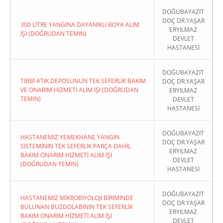
DOĞUBAYAZIT
DOÇ DR.YAŞAR
300 LİTRE YANGINA DAYANIKLI BOYA ALIM
ERYILMAZ
İŞİ (DOĞRUDAN TEMIN)
DEVLET
HASTANESİ
DOĞUBAYAZIT
TIBBİ ATIK DEPOSUNUN TEK SEFERLİK BAKIM
DOÇ DR.YAŞAR
VE ONARIM HİZMETİ ALIM İŞİ (DOĞRUDAN
ERYILMAZ
TEMIN)
DEVLET
HASTANESİ
DOĞUBAYAZIT
HASTANEMİZ YEMEKHANE YANGIN
DOÇ DR.YAŞAR
SİSTEMİNİN TEK SEFERLİK PARÇA DAHİL
ERYILMAZ
BAKIM ONARIM HİZMETİ ALIM İŞİ
DEVLET
(DOĞRUDAN TEMIN)
HASTANESİ
DOĞUBAYAZIT
HASTANEMİZ MİKROBİYOLOJİ BİRİMİNDE
DOÇ DR.YAŞAR
BULUNAN BUZDOLABININ TEK SEFERLİK
ERYILMAZ
BAKIM ONARIM HİZMETİ ALIM İŞİ
DEVLET