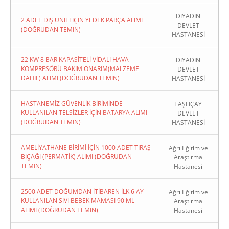
DİYADİN
2 ADET DİŞ ÜNİTİ İÇİN YEDEK PARÇA ALIMI
DEVLET
(DOĞRUDAN TEMIN)
HASTANESİ
22 KW 8 BAR KAPASİTELİ VİDALI HAVA
DİYADİN
KOMPRESÖRÜ BAKIM ONARIM(MALZEME
DEVLET
DAHİL) ALIMI (DOĞRUDAN TEMIN)
HASTANESİ
HASTANEMİZ GÜVENLİK BİRİMİNDE
TAŞLIÇAY
KULLANILAN TELSİZLER İÇİN BATARYA ALIMI
DEVLET
(DOĞRUDAN TEMIN)
HASTANESİ
AMELİYATHANE BİRİMİ İÇİN 1000 ADET TIRAŞ
Ağrı Eğitim ve
BIÇAĞI (PERMATİK) ALIMI (DOĞRUDAN
Araştırma
TEMIN)
Hastanesi
2500 ADET DOĞUMDAN İTİBAREN İLK 6 AY
Ağrı Eğitim ve
KULLANILAN SIVI BEBEK MAMASI 90 ML
Araştırma
ALIMI (DOĞRUDAN TEMIN)
Hastanesi