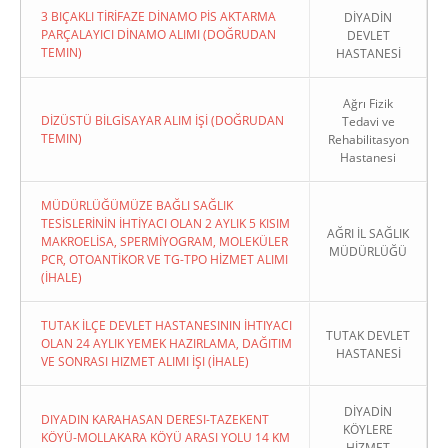
3 BIÇAKLI TİRİFAZE DİNAMO PİS AKTARMA
DİYADİN
PARÇALAYICI DİNAMO ALIMI (DOĞRUDAN
DEVLET
TEMIN)
HASTANESİ
Ağrı Fizik
DİZÜSTÜ BİLGİSAYAR ALIM İŞİ (DOĞRUDAN
Tedavi ve
TEMIN)
Rehabilitasyon
Hastanesi
MÜDÜRLÜĞÜMÜZE BAĞLI SAĞLIK
TESİSLERİNİN İHTİYACI OLAN 2 AYLIK 5 KISIM
AĞRI İL SAĞLIK
MAKROELİSA, SPERMİYOGRAM, MOLEKÜLER
MÜDÜRLÜĞÜ
PCR, OTOANTİKOR VE TG-TPO HİZMET ALIMI
(İHALE)
TUTAK İLÇE DEVLET HASTANESININ İHTIYACI
TUTAK DEVLET
OLAN 24 AYLIK YEMEK HAZIRLAMA, DAĞITIM
HASTANESİ
VE SONRASI HIZMET ALIMI İŞI (İHALE)
DİYADİN
DIYADIN KARAHASAN DERESI-TAZEKENT
KÖYLERE
KÖYÜ-MOLLAKARA KÖYÜ ARASI YOLU 14 KM
HİZMET