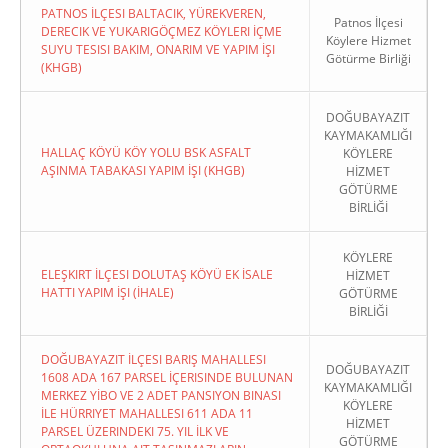
PATNOS İLÇESI BALTACIK, YÜREKVEREN,
Patnos İlçesi
DERECIK VE YUKARIGÖÇMEZ KÖYLERI İÇME
Köylere Hizmet
SUYU TESISI BAKIM, ONARIM VE YAPIM İŞI
Götürme Birliği
(KHGB)
DOĞUBAYAZIT
KAYMAKAMLIĞI
HALLAÇ KÖYÜ KÖY YOLU BSK ASFALT
KÖYLERE
AŞINMA TABAKASI YAPIM İŞI (KHGB)
HİZMET
GÖTÜRME
BİRLİĞİ
KÖYLERE
ELEŞKIRT İLÇESI DOLUTAŞ KÖYÜ EK İSALE
HİZMET
HATTI YAPIM İŞI (İHALE)
GÖTÜRME
BİRLİĞİ
DOĞUBAYAZIT İLÇESI BARIŞ MAHALLESI
DOĞUBAYAZIT
1608 ADA 167 PARSEL İÇERISINDE BULUNAN
KAYMAKAMLIĞI
MERKEZ YİBO VE 2 ADET PANSIYON BINASI
KÖYLERE
İLE HÜRRIYET MAHALLESI 611 ADA 11
HİZMET
PARSEL ÜZERINDEKI 75. YIL İLK VE
GÖTÜRME