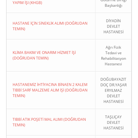
YAPIM İŞI (KHGB)
Başkanlığı
DİYADİN
HASTANE İÇİN SİNEKLİK ALIMI (DOĞRUDAN
DEVLET
TEMIN)
HASTANESİ
Ağrı Fizik
KLİMA BAKIM VE ONARIM HİZMET İŞİ
Tedavi ve
(DOĞRUDAN TEMIN)
Rehabilitasyon
Hastanesi
DOĞUBAYAZIT
HASTANEMİZ İHTİYACINA BİNAEN 2 KALEM
DOÇ DR.YAŞAR
TIBBİ SARF MALZEME ALIM İŞİ (DOĞRUDAN
ERYILMAZ
TEMIN)
DEVLET
HASTANESİ
TAŞLIÇAY
TIBBİ ATIK POŞETİ MAL ALIMI (DOĞRUDAN
DEVLET
TEMIN)
HASTANESİ