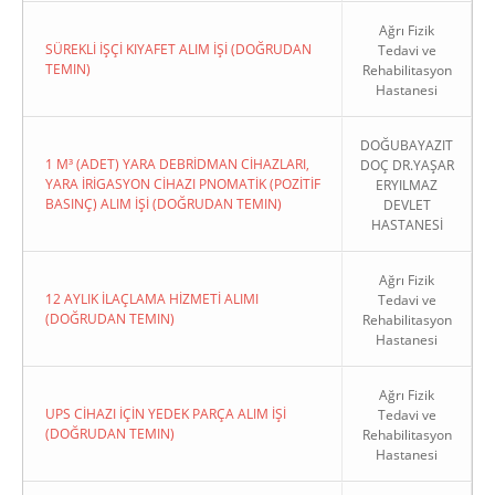
Ağrı Fizik
SÜREKLİ İŞÇİ KIYAFET ALIM İŞİ (DOĞRUDAN
Tedavi ve
TEMIN)
Rehabilitasyon
Hastanesi
DOĞUBAYAZIT
1 M³ (ADET) YARA DEBRİDMAN CİHAZLARI,
DOÇ DR.YAŞAR
YARA İRİGASYON CİHAZI PNOMATİK (POZİTİF
ERYILMAZ
BASINÇ) ALIM İŞİ (DOĞRUDAN TEMIN)
DEVLET
HASTANESİ
Ağrı Fizik
12 AYLIK İLAÇLAMA HİZMETİ ALIMI
Tedavi ve
(DOĞRUDAN TEMIN)
Rehabilitasyon
Hastanesi
Ağrı Fizik
UPS CİHAZI İÇİN YEDEK PARÇA ALIM İŞİ
Tedavi ve
(DOĞRUDAN TEMIN)
Rehabilitasyon
Hastanesi