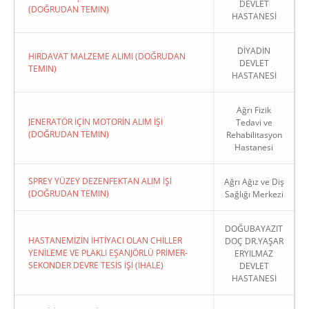
DEVLET
(DOĞRUDAN TEMIN)
HASTANESİ
DİYADİN
HIRDAVAT MALZEME ALIMI (DOĞRUDAN
DEVLET
TEMIN)
HASTANESİ
Ağrı Fizik
JENERATÖR İÇİN MOTORİN ALIM İŞİ
Tedavi ve
(DOĞRUDAN TEMIN)
Rehabilitasyon
Hastanesi
SPREY YÜZEY DEZENFEKTAN ALIM İŞİ
Ağrı Ağız ve Diş
(DOĞRUDAN TEMIN)
Sağlığı Merkezi
DOĞUBAYAZIT
HASTANEMİZİN İHTİYACI OLAN CHİLLER
DOÇ DR.YAŞAR
YENİLEME VE PLAKLI EŞANJÖRLÜ PRİMER-
ERYILMAZ
SEKONDER DEVRE TESİS İŞİ (İHALE)
DEVLET
HASTANESİ