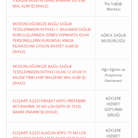
3 KALEM MONTAJ DAHİL KAMERA SİSTEMİ
Diş Sağlığı
MAL ALIM İŞİ (İHALE)
Merkezi
MÜDÜRLÜĞÜMÜZE BAĞLI SAĞLIK
TESISLERIMIZIN İHTIYACI 1. BASAMAK SAĞLIK
KURULUŞLARINDA GÖREV YAPMAKTA OLAN
AĞRI İL SAĞLIK
PERSONELLERIN KURUMSAL KIMLIK
MÜDÜRLÜĞÜ
KILAVUZUNA UYGUN KIYAFET ALIM İŞI
(İHALE)
MÜDÜRLÜĞÜMÜZE BAĞLI SAĞLIK
Ağrı Eğitim ve
TESISLERIMIZIN İHTIYACI OLAN 12 AYLIK 51
Araştırma
KALEM TIBBI SARF MALZEME MAL ALIM İŞI
Hastanesi
(İHALE)
KÖYLERE
ELEŞKIRT İLÇESI PIRABAT KÖYÜ PREFABRIK
HİZMET
BETONARME 50 M3 LÜK DEPO VE TESIS
GÖTÜRME
BAKIM ONARIM İŞI (İHALE)
BİRLİĞİ
KÖYLERE
ELEŞKIRT İLÇESI ALAGÜN KÖYÜ 75 M3 LÜK
HİZMET