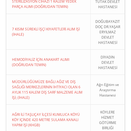
STERİLİZASYON CİHAZI 1 KALEM YEDEK
TUTAK DEVLET
PARÇA ALIMI (DOĞRUDAN TEMIN)
HASTANESİ
DOĞUBAYAZIT
DOÇ DR.YAŞAR
7 KISIM SÜREKLİ İŞÇİ KIYAFETLERİ ALIM İŞİ
ERYILMAZ
(İHALE)
DEVLET
HASTANESİ
DİYADİN
HEMODİYALİZ İÇİN ANAKART ALIMI
DEVLET
(DOĞRUDAN TEMIN)
HASTANESİ
MÜDÜRLÜĞÜMÜZE BAĞLI AĞIZ VE DİŞ
Ağrı Eğitim ve
SAĞLIĞI MERKEZLERİNİN İHTİYACI OLAN 6
Araştırma
AYLIK 115 KALEM DİŞ SARF MALZEME ALIM
Hastanesi
İŞİ; (İHALE)
KÖYLERE
AĞRI İLİ TAŞLIÇAY İLÇESİ KUMLUCA KÖYÜ
HİZMET
KÖY İÇİNDE 420 METRE SULAMA KANALI
GÖTÜRME
YAPIM İŞİ (KHGB)
BİRLİĞİ