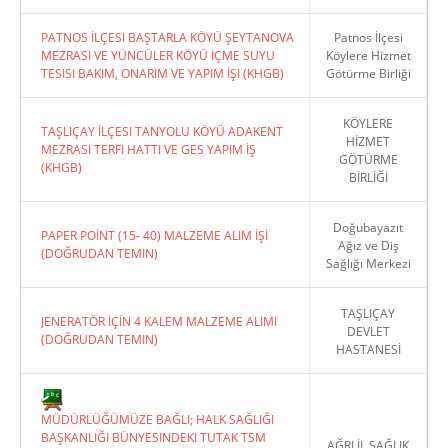
PATNOS İLÇESI BAŞTARLA KÖYÜ ŞEYTANOVA
Patnos İlçesi
MEZRASI VE YÜNCÜLER KÖYÜ İÇME SUYU
Köylere Hizmet
TESISI BAKIM, ONARIM VE YAPIM İŞI (KHGB)
Götürme Birliği
KÖYLERE
TAŞLIÇAY İLÇESI TANYOLU KÖYÜ ADAKENT
HİZMET
MEZRASI TERFI HATTI VE GES YAPIM İŞ
GÖTÜRME
(KHGB)
BİRLİĞİ
Doğubayazıt
PAPER POİNT (15- 40) MALZEME ALIM İŞİ
Ağız ve Diş
(DOĞRUDAN TEMIN)
Sağlığı Merkezi
TAŞLIÇAY
JENERATÖR İÇİN 4 KALEM MALZEME ALIMI
DEVLET
(DOĞRUDAN TEMIN)
HASTANESİ
MÜDÜRLÜĞÜMÜZE BAĞLI; HALK SAĞLIĞI
BAŞKANLIĞI BÜNYESINDEKI TUTAK TSM
AĞRI İL SAĞLIK