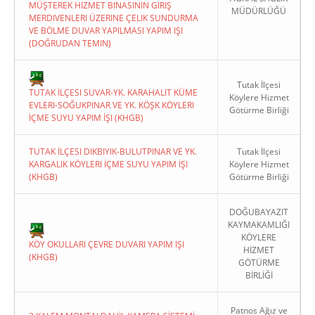
MÜŞTEREK HIZMET BINASININ GIRIŞ
MÜDÜRLÜĞÜ
MERDIVENLERI ÜZERINE ÇELIK SUNDURMA
VE BÖLME DUVAR YAPILMASI YAPIM IŞI
(DOĞRUDAN TEMIN)
Tutak İlçesi
TUTAK İLÇESI SUVAR-YK. KARAHALIT KÜME
Köylere Hizmet
EVLERI-SOĞUKPINAR VE YK. KÖŞK KÖYLERI
Götürme Birliği
İÇME SUYU YAPIM İŞI (KHGB)
TUTAK İLÇESI DIKBIYIK-BULUTPINAR VE YK.
Tutak İlçesi
KARGALIK KÖYLERI İÇME SUYU YAPIM İŞI
Köylere Hizmet
(KHGB)
Götürme Birliği
DOĞUBAYAZIT
KAYMAKAMLIĞI
KÖYLERE
KÖY OKULLARI ÇEVRE DUVARI YAPIM İŞI
HİZMET
(KHGB)
GÖTÜRME
BİRLİĞİ
Patnos Ağız ve