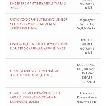
BINDER 15 CM PMT(BSK) ASFALT YAPIM İŞI
GÖTÜRME
(KHGB)
BİRLİĞİ
RADYO VİZYO GRAFİ SİSTEMİ (RVG) SENSÖR
Doğubayazıt
KILIFI 4 X 21 CM MALZEME ALIM İŞİ
Ağız ve Diş
(DOĞRUDAN TEMIN)
Sağlığı Merkezi
KÖYLERE
TAŞLIÇAY İLÇESİ MUHTELİF KÖYLERDE İÇME
HİZMET
SUYU DEPO ONARIMLARI YAPIM İŞİ (KHGB)
GÖTÜRME
BİRLİĞİ
DOĞUBAYAZIT
DOÇ DR.YAŞAR
11 KALEM TABELA VE YÖNLENDİRME
ERYILMAZ
LEVHALARI MAL ALIM İŞİ (İHALE)
DEVLET
HASTANESİ
TUTAK HÜKÜMET KONAĞININ HURDA
Tutak İlçesi
KARŞILIĞI YIKIMI VE MOLOZLARININ
Köylere Hizmet
TAŞINMASI İŞI (KHGB)
Götürme Birliği