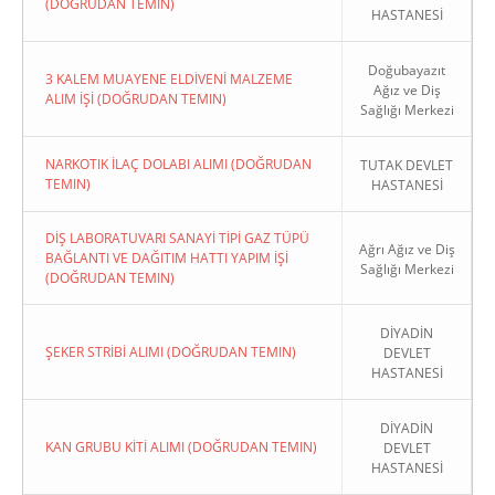
(DOĞRUDAN TEMIN)
HASTANESİ
Doğubayazıt
3 KALEM MUAYENE ELDİVENİ MALZEME
Ağız ve Diş
ALIM İŞİ (DOĞRUDAN TEMIN)
Sağlığı Merkezi
NARKOTIK İLAÇ DOLABI ALIMI (DOĞRUDAN
TUTAK DEVLET
TEMIN)
HASTANESİ
DİŞ LABORATUVARI SANAYİ TİPİ GAZ TÜPÜ
Ağrı Ağız ve Diş
BAĞLANTI VE DAĞITIM HATTI YAPIM İŞİ
Sağlığı Merkezi
(DOĞRUDAN TEMIN)
DİYADİN
ŞEKER STRİBİ ALIMI (DOĞRUDAN TEMIN)
DEVLET
HASTANESİ
DİYADİN
KAN GRUBU KİTİ ALIMI (DOĞRUDAN TEMIN)
DEVLET
HASTANESİ