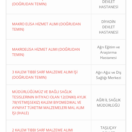
DEVLET
(DOĞRUDAN TEMIN)
HASTANESİ
DİYADİN
MAKRO ELİSA HİZMET ALIMI (DOĞRUDAN
DEVLET
TEMIN)
HASTANESİ
Ağrı Eğitim ve
MAKROELİSA HİZMET ALIMI (DOĞRUDAN
Araştırma
TEMIN)
Hastanesi
3 KALEM TIBBİ SARF MALZEME ALIMI İŞİ
Ağrı Ağız ve Diş
(DOĞRUDAN TEMIN)
Sağlığı Merkezi
MÜDÜRLÜĞÜMÜZ VE BAĞLI SAĞLIK
TESISLERININ IHTIYACI OLAN 12(ONIKI) AYLIK
AĞRI İL SAĞLIK
78(YETMIŞSEKIZ) KALEM BIYOMEDIKAL VE
MÜDÜRLÜĞÜ
AYNIYAT TÜKETIM MALZEMELERI MAL ALIM
İŞI (İHALE)
TAŞLIÇAY
2 KALEM TIBBI SARF MALZEME ALIMI