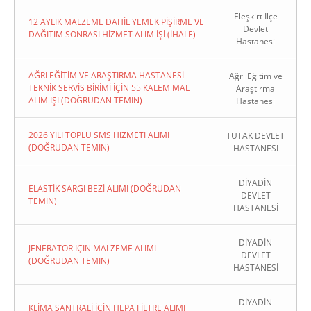
Eleşkirt İlçe
12 AYLIK MALZEME DAHİL YEMEK PİŞİRME VE
Devlet
DAĞITIM SONRASI HİZMET ALIM İŞİ (İHALE)
Hastanesi
AĞRI EĞİTİM VE ARAŞTIRMA HASTANESİ
Ağrı Eğitim ve
TEKNİK SERVİS BİRİMİ İÇİN 55 KALEM MAL
Araştırma
ALIM İŞİ (DOĞRUDAN TEMIN)
Hastanesi
2026 YILI TOPLU SMS HİZMETİ ALIMI
TUTAK DEVLET
(DOĞRUDAN TEMIN)
HASTANESİ
DİYADİN
ELASTİK SARGI BEZİ ALIMI (DOĞRUDAN
DEVLET
TEMIN)
HASTANESİ
DİYADİN
JENERATÖR İÇİN MALZEME ALIMI
DEVLET
(DOĞRUDAN TEMIN)
HASTANESİ
DİYADİN
KLİMA SANTRALİ İÇİN HEPA FİLTRE ALIMI