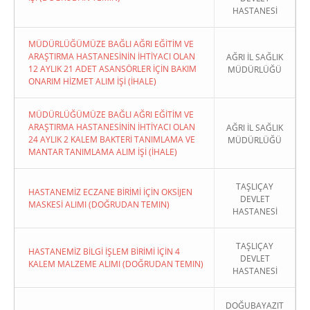
HASTANESİ
MÜDÜRLÜĞÜMÜZE BAĞLI AĞRI EĞİTİM VE
ARAŞTIRMA HASTANESİNİN İHTİYACI OLAN
AĞRI İL SAĞLIK
12 AYLIK 21 ADET ASANSÖRLER İÇİN BAKIM
MÜDÜRLÜĞÜ
ONARIM HİZMET ALIM İŞİ (İHALE)
MÜDÜRLÜĞÜMÜZE BAĞLI AĞRI EĞİTİM VE
ARAŞTIRMA HASTANESİNİN İHTİYACI OLAN
AĞRI İL SAĞLIK
24 AYLIK 2 KALEM BAKTERİ TANIMLAMA VE
MÜDÜRLÜĞÜ
MANTAR TANIMLAMA ALIM İŞİ (İHALE)
TAŞLIÇAY
HASTANEMİZ ECZANE BİRİMİ İÇİN OKSİJEN
DEVLET
MASKESİ ALIMI (DOĞRUDAN TEMIN)
HASTANESİ
TAŞLIÇAY
HASTANEMİZ BİLGİ İŞLEM BİRİMİ İÇİN 4
DEVLET
KALEM MALZEME ALIMI (DOĞRUDAN TEMIN)
HASTANESİ
DOĞUBAYAZIT