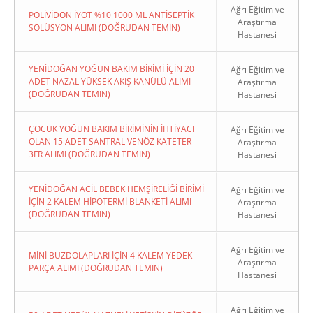
Ağrı Eğitim ve
POLİVİDON İYOT %10 1000 ML ANTİSEPTİK
Araştırma
SOLÜSYON ALIMI (DOĞRUDAN TEMIN)
Hastanesi
YENİDOĞAN YOĞUN BAKIM BİRİMİ İÇİN 20
Ağrı Eğitim ve
ADET NAZAL YÜKSEK AKIŞ KANÜLÜ ALIMI
Araştırma
(DOĞRUDAN TEMIN)
Hastanesi
ÇOCUK YOĞUN BAKIM BİRİMİNİN İHTİYACI
Ağrı Eğitim ve
OLAN 15 ADET SANTRAL VENÖZ KATETER
Araştırma
3FR ALIMI (DOĞRUDAN TEMIN)
Hastanesi
YENİDOĞAN ACİL BEBEK HEMŞİRELİĞİ BİRİMİ
Ağrı Eğitim ve
İÇİN 2 KALEM HİPOTERMİ BLANKETİ ALIMI
Araştırma
(DOĞRUDAN TEMIN)
Hastanesi
Ağrı Eğitim ve
MİNİ BUZDOLAPLARI İÇİN 4 KALEM YEDEK
Araştırma
PARÇA ALIMI (DOĞRUDAN TEMIN)
Hastanesi
Ağrı Eğitim ve