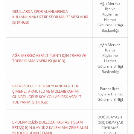
Ağrı Merkez
İlçe ve
OKULLARDA SPOR ALANLARINDA
Köylerine
KULLANILMAK ÜZERE SPOR MALZEMESI ALIM
Hizmet
IŞI (KHGB)
Götürme Birliği
Başkanlığı
Ağrı Merkez
İlçe ve
AĞRI MERKEZ ASFALT PLENTI IÇIN TRAFO VE
Köylerine
TOPRAKLAMA YAPIM IŞI (KHGB)
Hizmet
Götürme Birliği
Başkanlığı
PATNOS İLÇESI TCK MEYDANDAĞI, TCK
Patnos İlçesi
ÇIMENLI, ARMUTLU VE MOLLAIBRAHIM-
Köylere Hizmet
GÜNBELI GRUP KÖY YOLLARI BSK ASFALT
Götürme Birliği
YOL YAPIM İŞI (KHGB)
DOĞUBAYAZIT
EPİDERMOLİZİS BULLOZA HASTASI (İSLAM
DOÇ DR.YAŞAR
ERTAŞ) İÇİN 6 AYLIK 2 KALEM MALZEME ALIM
ERYILMAZ
İŞİ (DOĞRUDAN TEMIN)
DEVLET