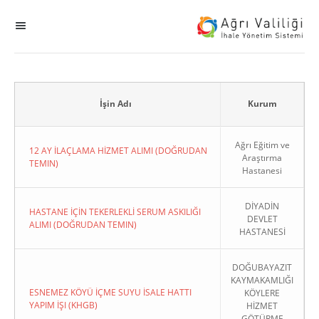
MENÜ
Ana Sayfa
ihale
İşin Adı
Kurum
Dogrudan Temin
Ağrı Eğitim ve
12 AY İLAÇLAMA HİZMET ALIMI (DOĞRUDAN
Araştırma
TEMIN)
Hastanesi
Sodes
DİYADİN
KHGB
HASTANE İÇİN TEKERLEKLİ SERUM ASKILIĞI
DEVLET
ALIMI (DOĞRUDAN TEMIN)
HASTANESİ
Okul
DOĞUBAYAZIT
KAYMAKAMLIĞI
Sonuçlanan Kayıtlar
ESNEMEZ KÖYÜ İÇME SUYU İSALE HATTI
KÖYLERE
YAPIM İŞI (KHGB)
HİZMET
Kapat
GÖTÜRME