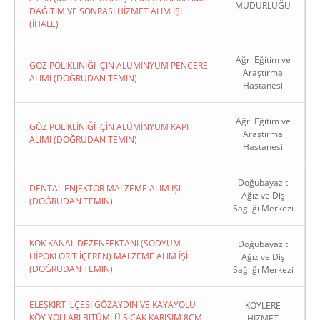
MÜDÜRLÜĞÜ
DAĞITIM VE SONRASI HİZMET ALIM İŞİ
(İHALE)
Ağrı Eğitim ve
GÖZ POLİKLİNİĞİ İÇİN ALÜMİNYUM PENCERE
Araştırma
ALIMI (DOĞRUDAN TEMIN)
Hastanesi
Ağrı Eğitim ve
GÖZ POLİKLİNİĞİ İÇİN ALÜMİNYUM KAPI
Araştırma
ALIMI (DOĞRUDAN TEMIN)
Hastanesi
Doğubayazıt
DENTAL ENJEKTÖR MALZEME ALIM İŞİ
Ağız ve Diş
(DOĞRUDAN TEMIN)
Sağlığı Merkezi
KÖK KANAL DEZENFEKTANI (SODYUM
Doğubayazıt
HİPOKLORİT İÇEREN) MALZEME ALIM İŞİ
Ağız ve Diş
(DOĞRUDAN TEMIN)
Sağlığı Merkezi
ELEŞKIRT İLÇESI GÖZAYDIN VE KAYAYOLU
KÖYLERE
KÖY YOLLARI BITÜMLÜ SICAK KARIŞIM 8CM
HİZMET