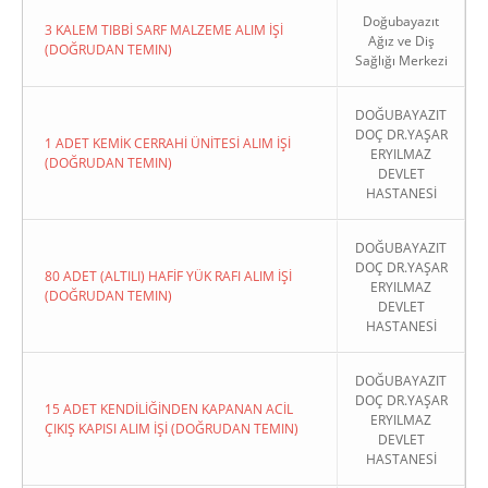
Doğubayazıt
3 KALEM TIBBİ SARF MALZEME ALIM İŞİ
Ağız ve Diş
(DOĞRUDAN TEMIN)
Sağlığı Merkezi
DOĞUBAYAZIT
DOÇ DR.YAŞAR
1 ADET KEMİK CERRAHİ ÜNİTESİ ALIM İŞİ
ERYILMAZ
(DOĞRUDAN TEMIN)
DEVLET
HASTANESİ
DOĞUBAYAZIT
DOÇ DR.YAŞAR
80 ADET (ALTILI) HAFİF YÜK RAFI ALIM İŞİ
ERYILMAZ
(DOĞRUDAN TEMIN)
DEVLET
HASTANESİ
DOĞUBAYAZIT
DOÇ DR.YAŞAR
15 ADET KENDİLİĞİNDEN KAPANAN ACİL
ERYILMAZ
ÇIKIŞ KAPISI ALIM İŞİ (DOĞRUDAN TEMIN)
DEVLET
HASTANESİ