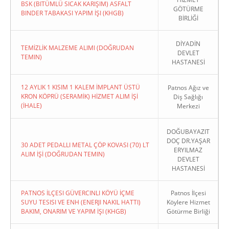
BSK (BITÜMLÜ SICAK KARIŞIM) ASFALT
GÖTÜRME
BINDER TABAKASI YAPIM İŞI (KHGB)
BİRLİĞİ
DİYADİN
TEMİZLİK MALZEME ALIMI (DOĞRUDAN
DEVLET
TEMIN)
HASTANESİ
12 AYLIK 1 KISIM 1 KALEM İMPLANT ÜSTÜ
Patnos Ağız ve
KRON KÖPRÜ (SERAMİK) HİZMET ALIM İŞİ
Diş Sağlığı
(İHALE)
Merkezi
DOĞUBAYAZIT
DOÇ DR.YAŞAR
30 ADET PEDALLI METAL ÇÖP KOVASI (70) LT
ERYILMAZ
ALIM İŞİ (DOĞRUDAN TEMIN)
DEVLET
HASTANESİ
PATNOS İLÇESI GÜVERCINLI KÖYÜ İÇME
Patnos İlçesi
SUYU TESISI VE ENH (ENERJI NAKIL HATTI)
Köylere Hizmet
BAKIM, ONARIM VE YAPIM İŞI (KHGB)
Götürme Birliği