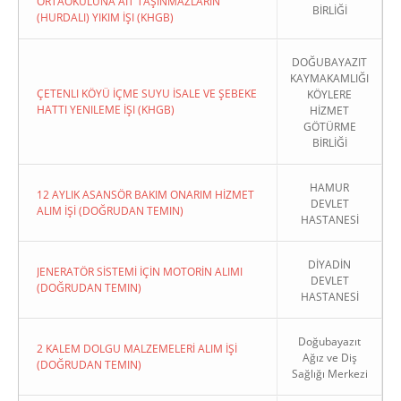
ORTAOKULUNA AIT TAŞINMAZLARIN
BİRLİĞİ
(HURDALI) YIKIM İŞI (KHGB)
DOĞUBAYAZIT
KAYMAKAMLIĞI
ÇETENLI KÖYÜ İÇME SUYU İSALE VE ŞEBEKE
KÖYLERE
HATTI YENILEME İŞI (KHGB)
HİZMET
GÖTÜRME
BİRLİĞİ
HAMUR
12 AYLIK ASANSÖR BAKIM ONARIM HİZMET
DEVLET
ALIM İŞİ (DOĞRUDAN TEMIN)
HASTANESİ
DİYADİN
JENERATÖR SİSTEMİ İÇİN MOTORİN ALIMI
DEVLET
(DOĞRUDAN TEMIN)
HASTANESİ
Doğubayazıt
2 KALEM DOLGU MALZEMELERİ ALIM İŞİ
Ağız ve Diş
(DOĞRUDAN TEMIN)
Sağlığı Merkezi