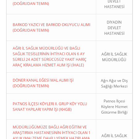
DEVLET
(DOĞRUDAN TEMIN)
HASTANESİ
DİYADİN
BARKOD YAZICI VE BARKOD OKUYUCU ALIMI
DEVLET
(DOĞRUDAN TEMIN)
HASTANESİ
AĞRI İL SAĞLIK MÜDÜRLÜĞÜ VE BAĞLI
SAĞLIK TESİSLERİNİN İHTİYACI OLAN 6 AY
AĞRI İL SAĞLIK
SÜRELİ 24 ADET SÜRÜCÜSÜZ YAKIT HARİÇ
MÜDÜRLÜĞÜ
ARAÇ KİRALAMA HİZMET ALIM İŞİ (İHALE)
DÖNER KANAL EĞESİ MAL ALIMI İŞİ
Ağrı Ağız ve Diş
(DOĞRUDAN TEMIN)
Sağlığı Merkezi
Patnos İlçesi
PATNOS İLÇESI KÖYLERI II. GRUP KÖY YOLU
Köylere Hizmet
SANAT YAPILARI YAPIM İŞI (KHGB)
Götürme Birliği
MÜDÜRLÜĞÜMÜZE BAĞLI AĞRI EĞİTİM VE
ARAŞTIRMA HASTANESİNİN İHTİYACI OLAN 1
AĞRI İL SAĞLIK
AYLIK (MALZEME DAHİL) YEMEK HAZIRLAMA