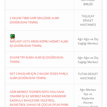
BİRLİĞİ
TAŞLIÇAY
2 KALEM TIBBİ SARF MALZEME ALIMI
DEVLET
(DOĞRUDAN TEMIN)
HASTANESİ
Copyright 2022. Ağrı Valiliği
Ağrı Ağız ve Diş
İMPLANT ÜSTÜ KRON KÖPRÜ HİZMET ALIMI
Sağlığı Merkezi
İŞİ (DOĞRUDAN TEMIN)
DUVAR TİPİ KLİMA ALIM İŞİ (DOĞRUDAN
Ağrı Ağız ve Diş
TEMIN)
Sağlığı Merkezi
NST CIHAZLARI İÇIN 3 KALEM YEDEK PARÇA
TUTAK DEVLET
ALIMI (DOĞRUDAN TEMIN)
HASTANESİ
Ağrı Merkez
AĞRI MERKEZ TEZEREN KÖYÜ HALI SAHA
İlçe ve
ONARIM İŞI İLE MERKEZ KAZIM KARABEKIR
Köylerine
İLKOKULU BAHÇESINE VOLEYBOL,
Hizmet
BASKETBOL SAHASI VE ÇOCUK OYUN PARKI
Götürme Birliği