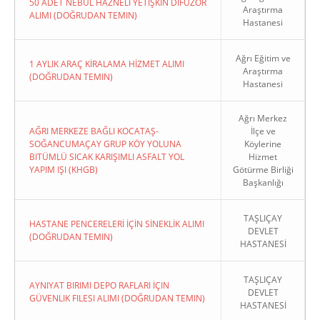
50 ADET NEBÜL HAZNELİ YETİŞKİN DİFÜZÖR
Araştırma
ALIMI (DOĞRUDAN TEMIN)
Hastanesi
Ağrı Eğitim ve
1 AYLIK ARAÇ KİRALAMA HİZMET ALIMI
Araştırma
(DOĞRUDAN TEMIN)
Hastanesi
Ağrı Merkez
AĞRI MERKEZE BAĞLI KOCATAŞ-
İlçe ve
SOĞANCUMAÇAY GRUP KÖY YOLUNA
Köylerine
BITÜMLÜ SICAK KARIŞIMLI ASFALT YOL
Hizmet
YAPIM IŞI (KHGB)
Götürme Birliği
Başkanlığı
TAŞLIÇAY
HASTANE PENCERELERİ İÇİN SİNEKLİK ALIMI
DEVLET
(DOĞRUDAN TEMIN)
HASTANESİ
TAŞLIÇAY
AYNIYAT BIRIMI DEPO RAFLARI İÇIN
DEVLET
GÜVENLIK FILESI ALIMI (DOĞRUDAN TEMIN)
HASTANESİ