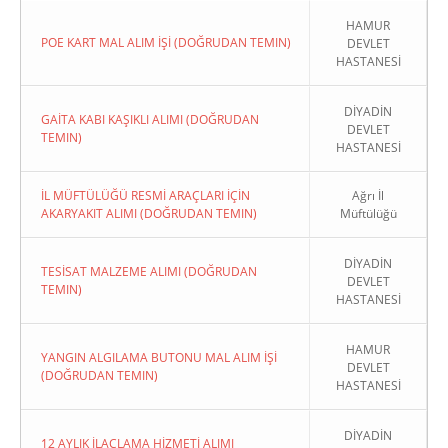
HAMUR
POE KART MAL ALIM İŞİ (DOĞRUDAN TEMIN)
DEVLET
HASTANESİ
DİYADİN
GAİTA KABI KAŞIKLI ALIMI (DOĞRUDAN
DEVLET
TEMIN)
HASTANESİ
İL MÜFTÜLÜĞÜ RESMİ ARAÇLARI İÇİN
Ağrı İl
AKARYAKIT ALIMI (DOĞRUDAN TEMIN)
Müftülüğü
DİYADİN
TESİSAT MALZEME ALIMI (DOĞRUDAN
DEVLET
TEMIN)
HASTANESİ
HAMUR
YANGIN ALGILAMA BUTONU MAL ALIM İŞİ
DEVLET
(DOĞRUDAN TEMIN)
HASTANESİ
DİYADİN
12 AYLIK İLAÇLAMA HİZMETİ ALIMI