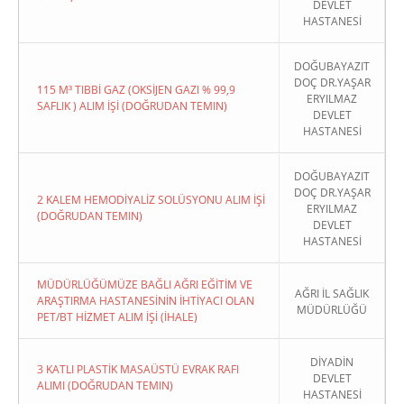
DEVLET
HASTANESİ
DOĞUBAYAZIT
DOÇ DR.YAŞAR
115 M³ TIBBİ GAZ (OKSİJEN GAZI % 99,9
ERYILMAZ
SAFLIK ) ALIM İŞİ (DOĞRUDAN TEMIN)
DEVLET
HASTANESİ
DOĞUBAYAZIT
DOÇ DR.YAŞAR
2 KALEM HEMODİYALİZ SOLÜSYONU ALIM İŞİ
ERYILMAZ
(DOĞRUDAN TEMIN)
DEVLET
HASTANESİ
MÜDÜRLÜĞÜMÜZE BAĞLI AĞRI EĞİTİM VE
AĞRI İL SAĞLIK
ARAŞTIRMA HASTANESİNİN İHTİYACI OLAN
MÜDÜRLÜĞÜ
PET/BT HİZMET ALIM İŞİ (İHALE)
DİYADİN
3 KATLI PLASTİK MASAÜSTÜ EVRAK RAFI
DEVLET
ALIMI (DOĞRUDAN TEMIN)
HASTANESİ