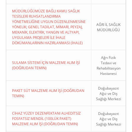
MÜDÜRLÜĞÜMÜZE BAĞLI KAMU SAĞLIK
TESİSLERİ RUHSATLANDIRMA
YÖNETMELİĞİNE UYGUN DÜZENLENMESİNE
AĞRI İL SAĞLIK
YÖNELİK; GENEL TADİLAT, MİMARİ, PEYZAJ,
MÜDÜRLÜĞÜ
MEKANİK, ELEKTRİK, YANGIN VE ALTYAPI,
UYGULAMA PROJELERİ İLE İHALE
DÖKÜMANLARININ HAZIRLANMASI (İHALE)
Ağrı Fizik
SULAMA SİSTEMİ İÇİN MALZEME ALIM İŞİ
Tedavi ve
(DOĞRUDAN TEMIN)
Rehabilitasyon
Hastanesi
Doğubayazıt
PAKET SÜT MALZEME ALIM İŞİ (DOĞRUDAN
Ağız ve Diş
TEMIN)
Sağlığı Merkezi
CİHAZ YÜZEY DEZENFEKTANI ALHEDİTSİZ
Doğubayazıt
FOSFATSIZ MENDİL (100LÜK PAKET)
Ağız ve Diş
MALZEME ALIM İŞİ (DOĞRUDAN TEMIN)
Sağlığı Merkezi