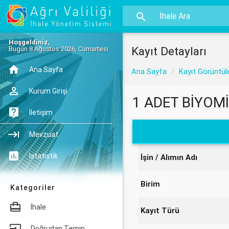
Hoşgeldiniz,
Kayıt Detayları
Bugün 8 Ağustos 2026, Cumartesi
Ana Sayfa
Ana Sayfa
Kayıt Görüntül
Kurum Girişi
1 ADET BİYOM
İletişim
Mevzuat
İstatistik
İşin / Alımın Adı
Birim
Kategoriler
İhale
Kayıt Türü
Doğrudan Temin