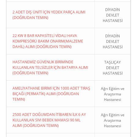
DİYADİN
2 ADET DİŞ ÜNİTİ İÇİN YEDEK PARÇA ALIMI
DEVLET
(DOĞRUDAN TEMIN)
HASTANESİ
22 KW 8 BAR KAPASİTELİ VİDALI HAVA
DİYADİN
KOMPRESÖRÜ BAKIM ONARIM(MALZEME
DEVLET
DAHİL) ALIMI (DOĞRUDAN TEMIN)
HASTANESİ
HASTANEMİZ GÜVENLİK BİRİMİNDE
TAŞLIÇAY
KULLANILAN TELSİZLER İÇİN BATARYA ALIMI
DEVLET
(DOĞRUDAN TEMIN)
HASTANESİ
AMELİYATHANE BİRİMİ İÇİN 1000 ADET TIRAŞ
Ağrı Eğitim ve
BIÇAĞI (PERMATİK) ALIMI (DOĞRUDAN
Araştırma
TEMIN)
Hastanesi
2500 ADET DOĞUMDAN İTİBAREN İLK 6 AY
Ağrı Eğitim ve
KULLANILAN SIVI BEBEK MAMASI 90 ML
Araştırma
ALIMI (DOĞRUDAN TEMIN)
Hastanesi