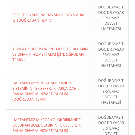
DOĞUBAYAZIT
DOÇ DR.YAŞAR
300 LİTRE YANGINA DAYANIKLI BOYA ALIM
ERYILMAZ
İŞİ (DOĞRUDAN TEMIN)
DEVLET
HASTANESİ
DOĞUBAYAZIT
TIBBİ ATIK DEPOSUNUN TEK SEFERLİK BAKIM
DOÇ DR.YAŞAR
VE ONARIM HİZMETİ ALIM İŞİ (DOĞRUDAN
ERYILMAZ
TEMIN)
DEVLET
HASTANESİ
DOĞUBAYAZIT
HASTANEMİZ YEMEKHANE YANGIN
DOÇ DR.YAŞAR
SİSTEMİNİN TEK SEFERLİK PARÇA DAHİL
ERYILMAZ
BAKIM ONARIM HİZMETİ ALIM İŞİ
DEVLET
(DOĞRUDAN TEMIN)
HASTANESİ
DOĞUBAYAZIT
HASTANEMİZ MİKROBİYOLOJİ BİRİMİNDE
DOÇ DR.YAŞAR
BULUNAN BUZDOLABININ TEK SEFERLİK
ERYILMAZ
BAKIM ONARIM HİZMETİ ALIM İŞİ
DEVLET