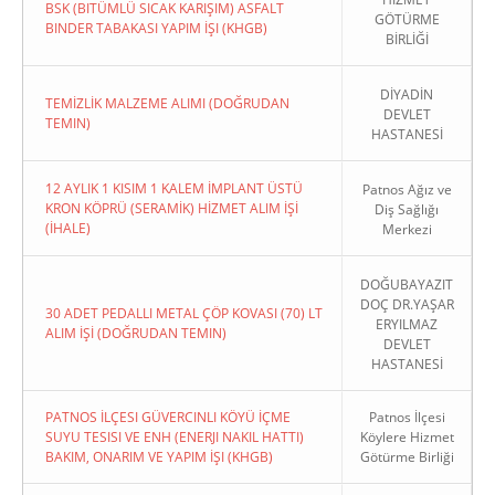
BSK (BITÜMLÜ SICAK KARIŞIM) ASFALT
GÖTÜRME
BINDER TABAKASI YAPIM İŞI (KHGB)
BİRLİĞİ
DİYADİN
TEMİZLİK MALZEME ALIMI (DOĞRUDAN
DEVLET
TEMIN)
HASTANESİ
12 AYLIK 1 KISIM 1 KALEM İMPLANT ÜSTÜ
Patnos Ağız ve
KRON KÖPRÜ (SERAMİK) HİZMET ALIM İŞİ
Diş Sağlığı
(İHALE)
Merkezi
DOĞUBAYAZIT
DOÇ DR.YAŞAR
30 ADET PEDALLI METAL ÇÖP KOVASI (70) LT
ERYILMAZ
ALIM İŞİ (DOĞRUDAN TEMIN)
DEVLET
HASTANESİ
PATNOS İLÇESI GÜVERCINLI KÖYÜ İÇME
Patnos İlçesi
SUYU TESISI VE ENH (ENERJI NAKIL HATTI)
Köylere Hizmet
BAKIM, ONARIM VE YAPIM İŞI (KHGB)
Götürme Birliği