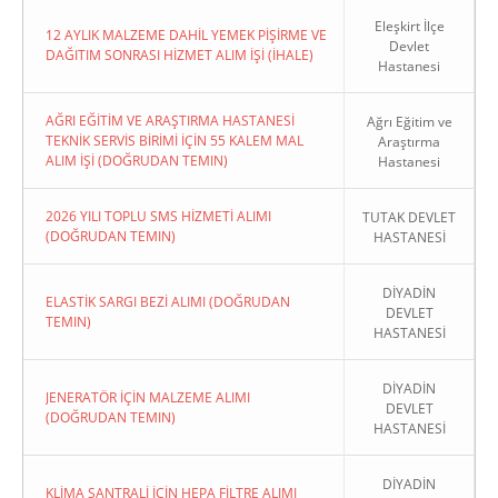
Eleşkirt İlçe
12 AYLIK MALZEME DAHİL YEMEK PİŞİRME VE
Devlet
DAĞITIM SONRASI HİZMET ALIM İŞİ (İHALE)
Hastanesi
AĞRI EĞİTİM VE ARAŞTIRMA HASTANESİ
Ağrı Eğitim ve
TEKNİK SERVİS BİRİMİ İÇİN 55 KALEM MAL
Araştırma
ALIM İŞİ (DOĞRUDAN TEMIN)
Hastanesi
2026 YILI TOPLU SMS HİZMETİ ALIMI
TUTAK DEVLET
(DOĞRUDAN TEMIN)
HASTANESİ
DİYADİN
ELASTİK SARGI BEZİ ALIMI (DOĞRUDAN
DEVLET
TEMIN)
HASTANESİ
DİYADİN
JENERATÖR İÇİN MALZEME ALIMI
DEVLET
(DOĞRUDAN TEMIN)
HASTANESİ
DİYADİN
KLİMA SANTRALİ İÇİN HEPA FİLTRE ALIMI