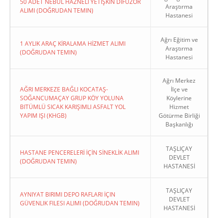
50 ADET NEBÜL HAZNELİ YETİŞKİN DİFÜZÖR
Araştırma
ALIMI (DOĞRUDAN TEMIN)
Hastanesi
Ağrı Eğitim ve
1 AYLIK ARAÇ KİRALAMA HİZMET ALIMI
Araştırma
(DOĞRUDAN TEMIN)
Hastanesi
Ağrı Merkez
AĞRI MERKEZE BAĞLI KOCATAŞ-
İlçe ve
SOĞANCUMAÇAY GRUP KÖY YOLUNA
Köylerine
BITÜMLÜ SICAK KARIŞIMLI ASFALT YOL
Hizmet
YAPIM IŞI (KHGB)
Götürme Birliği
Başkanlığı
TAŞLIÇAY
HASTANE PENCERELERİ İÇİN SİNEKLİK ALIMI
DEVLET
(DOĞRUDAN TEMIN)
HASTANESİ
TAŞLIÇAY
AYNIYAT BIRIMI DEPO RAFLARI İÇIN
DEVLET
GÜVENLIK FILESI ALIMI (DOĞRUDAN TEMIN)
HASTANESİ