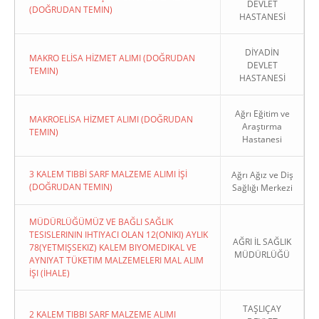
DEVLET
(DOĞRUDAN TEMIN)
HASTANESİ
DİYADİN
MAKRO ELİSA HİZMET ALIMI (DOĞRUDAN
DEVLET
TEMIN)
HASTANESİ
Ağrı Eğitim ve
MAKROELİSA HİZMET ALIMI (DOĞRUDAN
Araştırma
TEMIN)
Hastanesi
3 KALEM TIBBİ SARF MALZEME ALIMI İŞİ
Ağrı Ağız ve Diş
(DOĞRUDAN TEMIN)
Sağlığı Merkezi
MÜDÜRLÜĞÜMÜZ VE BAĞLI SAĞLIK
TESISLERININ IHTIYACI OLAN 12(ONIKI) AYLIK
AĞRI İL SAĞLIK
78(YETMIŞSEKIZ) KALEM BIYOMEDIKAL VE
MÜDÜRLÜĞÜ
AYNIYAT TÜKETIM MALZEMELERI MAL ALIM
İŞI (İHALE)
TAŞLIÇAY
2 KALEM TIBBI SARF MALZEME ALIMI