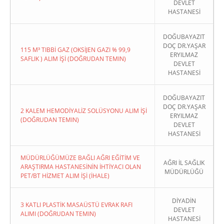
DEVLET
HASTANESİ
DOĞUBAYAZIT
DOÇ DR.YAŞAR
115 M³ TIBBİ GAZ (OKSİJEN GAZI % 99,9
ERYILMAZ
SAFLIK ) ALIM İŞİ (DOĞRUDAN TEMIN)
DEVLET
HASTANESİ
DOĞUBAYAZIT
DOÇ DR.YAŞAR
2 KALEM HEMODİYALİZ SOLÜSYONU ALIM İŞİ
ERYILMAZ
(DOĞRUDAN TEMIN)
DEVLET
HASTANESİ
MÜDÜRLÜĞÜMÜZE BAĞLI AĞRI EĞİTİM VE
AĞRI İL SAĞLIK
ARAŞTIRMA HASTANESİNİN İHTİYACI OLAN
MÜDÜRLÜĞÜ
PET/BT HİZMET ALIM İŞİ (İHALE)
DİYADİN
3 KATLI PLASTİK MASAÜSTÜ EVRAK RAFI
DEVLET
ALIMI (DOĞRUDAN TEMIN)
HASTANESİ