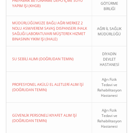
PREFABRIK BETONARME DEPO İÇME SUYU
GÖTÜRME
YAPIM İŞI (KHGB)
BİRLİĞİ
MÜDÜRLÜĞÜMÜZE BAĞLI AĞRI MERKEZ 2
NOLU ASM/VEREM SAVAŞ DISPANSERI /HALK
AĞRI İL SAĞLIK
SAĞLIĞI LABORATUVARI MÜŞTEREK HIZMET
MÜDÜRLÜĞÜ
BINASININ YIKIM İŞI (İHALE)
DİYADİN
SU SEBİLİ ALIMI (DOĞRUDAN TEMIN)
DEVLET
HASTANESİ
Ağrı Fizik
PROFESYONEL AKÜLÜ EL ALETLERİ ALIM İŞİ
Tedavi ve
(DOĞRUDAN TEMIN)
Rehabilitasyon
Hastanesi
Ağrı Fizik
GÜVENLİK PERSONELİ KIYAFET ALIM İŞİ
Tedavi ve
(DOĞRUDAN TEMIN)
Rehabilitasyon
Hastanesi