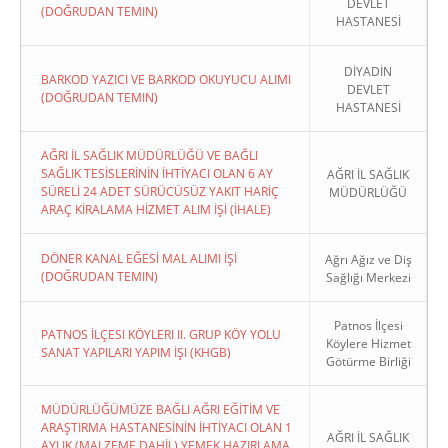
DEVLET
(DOĞRUDAN TEMIN)
HASTANESİ
DİYADİN
BARKOD YAZICI VE BARKOD OKUYUCU ALIMI
DEVLET
(DOĞRUDAN TEMIN)
HASTANESİ
AĞRI İL SAĞLIK MÜDÜRLÜĞÜ VE BAĞLI
SAĞLIK TESİSLERİNİN İHTİYACI OLAN 6 AY
AĞRI İL SAĞLIK
SÜRELİ 24 ADET SÜRÜCÜSÜZ YAKIT HARİÇ
MÜDÜRLÜĞÜ
ARAÇ KİRALAMA HİZMET ALIM İŞİ (İHALE)
DÖNER KANAL EĞESİ MAL ALIMI İŞİ
Ağrı Ağız ve Diş
(DOĞRUDAN TEMIN)
Sağlığı Merkezi
Patnos İlçesi
PATNOS İLÇESI KÖYLERI II. GRUP KÖY YOLU
Köylere Hizmet
SANAT YAPILARI YAPIM İŞI (KHGB)
Götürme Birliği
MÜDÜRLÜĞÜMÜZE BAĞLI AĞRI EĞİTİM VE
ARAŞTIRMA HASTANESİNİN İHTİYACI OLAN 1
AĞRI İL SAĞLIK
AYLIK (MALZEME DAHİL) YEMEK HAZIRLAMA