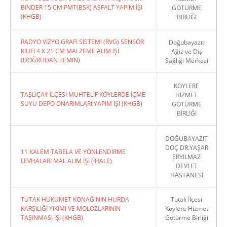
BINDER 15 CM PMT(BSK) ASFALT YAPIM İŞI
GÖTÜRME
(KHGB)
BİRLİĞİ
RADYO VİZYO GRAFİ SİSTEMİ (RVG) SENSÖR
Doğubayazıt
KILIFI 4 X 21 CM MALZEME ALIM İŞİ
Ağız ve Diş
(DOĞRUDAN TEMIN)
Sağlığı Merkezi
KÖYLERE
TAŞLIÇAY İLÇESİ MUHTELİF KÖYLERDE İÇME
HİZMET
SUYU DEPO ONARIMLARI YAPIM İŞİ (KHGB)
GÖTÜRME
BİRLİĞİ
DOĞUBAYAZIT
DOÇ DR.YAŞAR
11 KALEM TABELA VE YÖNLENDİRME
ERYILMAZ
LEVHALARI MAL ALIM İŞİ (İHALE)
DEVLET
HASTANESİ
TUTAK HÜKÜMET KONAĞININ HURDA
Tutak İlçesi
KARŞILIĞI YIKIMI VE MOLOZLARININ
Köylere Hizmet
TAŞINMASI İŞI (KHGB)
Götürme Birliği