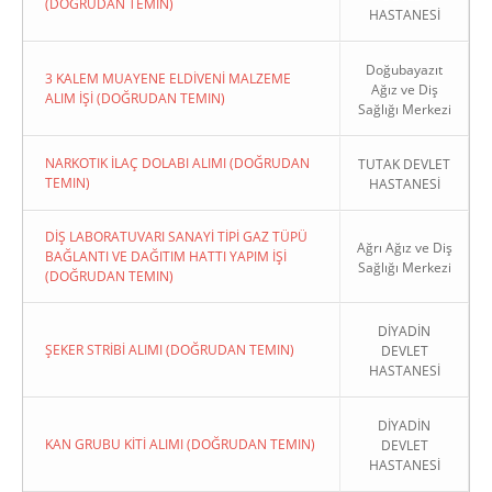
(DOĞRUDAN TEMIN)
HASTANESİ
Doğubayazıt
3 KALEM MUAYENE ELDİVENİ MALZEME
Ağız ve Diş
ALIM İŞİ (DOĞRUDAN TEMIN)
Sağlığı Merkezi
NARKOTIK İLAÇ DOLABI ALIMI (DOĞRUDAN
TUTAK DEVLET
TEMIN)
HASTANESİ
DİŞ LABORATUVARI SANAYİ TİPİ GAZ TÜPÜ
Ağrı Ağız ve Diş
BAĞLANTI VE DAĞITIM HATTI YAPIM İŞİ
Sağlığı Merkezi
(DOĞRUDAN TEMIN)
DİYADİN
ŞEKER STRİBİ ALIMI (DOĞRUDAN TEMIN)
DEVLET
HASTANESİ
DİYADİN
KAN GRUBU KİTİ ALIMI (DOĞRUDAN TEMIN)
DEVLET
HASTANESİ