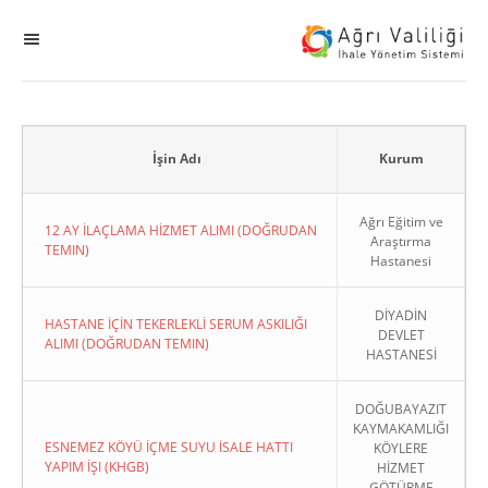
MENÜ
Ana Sayfa
ihale
İşin Adı
Kurum
Dogrudan Temin
Ağrı Eğitim ve
12 AY İLAÇLAMA HİZMET ALIMI (DOĞRUDAN
Araştırma
TEMIN)
Hastanesi
Sodes
DİYADİN
KHGB
HASTANE İÇİN TEKERLEKLİ SERUM ASKILIĞI
DEVLET
ALIMI (DOĞRUDAN TEMIN)
HASTANESİ
Okul
DOĞUBAYAZIT
KAYMAKAMLIĞI
Sonuçlanan Kayıtlar
ESNEMEZ KÖYÜ İÇME SUYU İSALE HATTI
KÖYLERE
YAPIM İŞI (KHGB)
HİZMET
Kapat
GÖTÜRME