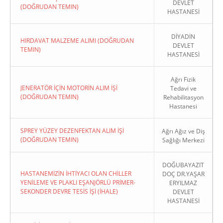
DEVLET
(DOĞRUDAN TEMIN)
HASTANESİ
DİYADİN
HIRDAVAT MALZEME ALIMI (DOĞRUDAN
DEVLET
TEMIN)
HASTANESİ
Ağrı Fizik
JENERATÖR İÇİN MOTORİN ALIM İŞİ
Tedavi ve
(DOĞRUDAN TEMIN)
Rehabilitasyon
Hastanesi
SPREY YÜZEY DEZENFEKTAN ALIM İŞİ
Ağrı Ağız ve Diş
(DOĞRUDAN TEMIN)
Sağlığı Merkezi
DOĞUBAYAZIT
HASTANEMİZİN İHTİYACI OLAN CHİLLER
DOÇ DR.YAŞAR
YENİLEME VE PLAKLI EŞANJÖRLÜ PRİMER-
ERYILMAZ
SEKONDER DEVRE TESİS İŞİ (İHALE)
DEVLET
HASTANESİ