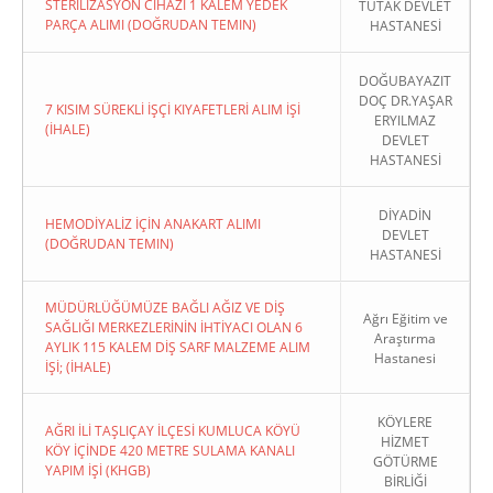
STERİLİZASYON CİHAZI 1 KALEM YEDEK
TUTAK DEVLET
PARÇA ALIMI (DOĞRUDAN TEMIN)
HASTANESİ
DOĞUBAYAZIT
DOÇ DR.YAŞAR
7 KISIM SÜREKLİ İŞÇİ KIYAFETLERİ ALIM İŞİ
ERYILMAZ
(İHALE)
DEVLET
HASTANESİ
DİYADİN
HEMODİYALİZ İÇİN ANAKART ALIMI
DEVLET
(DOĞRUDAN TEMIN)
HASTANESİ
MÜDÜRLÜĞÜMÜZE BAĞLI AĞIZ VE DİŞ
Ağrı Eğitim ve
SAĞLIĞI MERKEZLERİNİN İHTİYACI OLAN 6
Araştırma
AYLIK 115 KALEM DİŞ SARF MALZEME ALIM
Hastanesi
İŞİ; (İHALE)
KÖYLERE
AĞRI İLİ TAŞLIÇAY İLÇESİ KUMLUCA KÖYÜ
HİZMET
KÖY İÇİNDE 420 METRE SULAMA KANALI
GÖTÜRME
YAPIM İŞİ (KHGB)
BİRLİĞİ