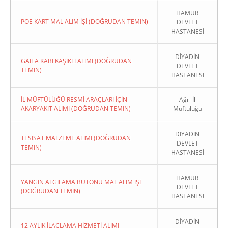
HAMUR
POE KART MAL ALIM İŞİ (DOĞRUDAN TEMIN)
DEVLET
HASTANESİ
DİYADİN
GAİTA KABI KAŞIKLI ALIMI (DOĞRUDAN
DEVLET
TEMIN)
HASTANESİ
İL MÜFTÜLÜĞÜ RESMİ ARAÇLARI İÇİN
Ağrı İl
AKARYAKIT ALIMI (DOĞRUDAN TEMIN)
Müftülüğü
DİYADİN
TESİSAT MALZEME ALIMI (DOĞRUDAN
DEVLET
TEMIN)
HASTANESİ
HAMUR
YANGIN ALGILAMA BUTONU MAL ALIM İŞİ
DEVLET
(DOĞRUDAN TEMIN)
HASTANESİ
DİYADİN
12 AYLIK İLAÇLAMA HİZMETİ ALIMI