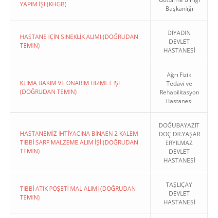
YAPIM İŞI (KHGB)
Başkanlığı
DİYADİN
HASTANE İÇİN SİNEKLİK ALIMI (DOĞRUDAN
DEVLET
TEMIN)
HASTANESİ
Ağrı Fizik
KLİMA BAKIM VE ONARIM HİZMET İŞİ
Tedavi ve
(DOĞRUDAN TEMIN)
Rehabilitasyon
Hastanesi
DOĞUBAYAZIT
HASTANEMİZ İHTİYACINA BİNAEN 2 KALEM
DOÇ DR.YAŞAR
TIBBİ SARF MALZEME ALIM İŞİ (DOĞRUDAN
ERYILMAZ
TEMIN)
DEVLET
HASTANESİ
TAŞLIÇAY
TIBBİ ATIK POŞETİ MAL ALIMI (DOĞRUDAN
DEVLET
TEMIN)
HASTANESİ