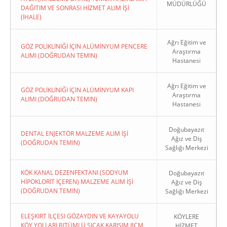
MÜDÜRLÜĞÜ
DAĞITIM VE SONRASI HİZMET ALIM İŞİ
(İHALE)
Ağrı Eğitim ve
GÖZ POLİKLİNİĞİ İÇİN ALÜMİNYUM PENCERE
Araştırma
ALIMI (DOĞRUDAN TEMIN)
Hastanesi
Ağrı Eğitim ve
GÖZ POLİKLİNİĞİ İÇİN ALÜMİNYUM KAPI
Araştırma
ALIMI (DOĞRUDAN TEMIN)
Hastanesi
Doğubayazıt
DENTAL ENJEKTÖR MALZEME ALIM İŞİ
Ağız ve Diş
(DOĞRUDAN TEMIN)
Sağlığı Merkezi
KÖK KANAL DEZENFEKTANI (SODYUM
Doğubayazıt
HİPOKLORİT İÇEREN) MALZEME ALIM İŞİ
Ağız ve Diş
(DOĞRUDAN TEMIN)
Sağlığı Merkezi
ELEŞKIRT İLÇESI GÖZAYDIN VE KAYAYOLU
KÖYLERE
KÖY YOLLARI BITÜMLÜ SICAK KARIŞIM 8CM
HİZMET