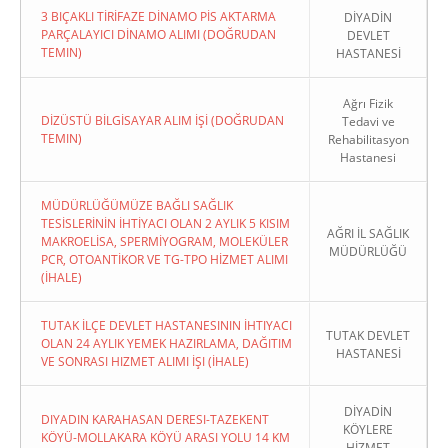
3 BIÇAKLI TİRİFAZE DİNAMO PİS AKTARMA
DİYADİN
PARÇALAYICI DİNAMO ALIMI (DOĞRUDAN
DEVLET
TEMIN)
HASTANESİ
Ağrı Fizik
DİZÜSTÜ BİLGİSAYAR ALIM İŞİ (DOĞRUDAN
Tedavi ve
TEMIN)
Rehabilitasyon
Hastanesi
MÜDÜRLÜĞÜMÜZE BAĞLI SAĞLIK
TESİSLERİNİN İHTİYACI OLAN 2 AYLIK 5 KISIM
AĞRI İL SAĞLIK
MAKROELİSA, SPERMİYOGRAM, MOLEKÜLER
MÜDÜRLÜĞÜ
PCR, OTOANTİKOR VE TG-TPO HİZMET ALIMI
(İHALE)
TUTAK İLÇE DEVLET HASTANESININ İHTIYACI
TUTAK DEVLET
OLAN 24 AYLIK YEMEK HAZIRLAMA, DAĞITIM
HASTANESİ
VE SONRASI HIZMET ALIMI İŞI (İHALE)
DİYADİN
DIYADIN KARAHASAN DERESI-TAZEKENT
KÖYLERE
KÖYÜ-MOLLAKARA KÖYÜ ARASI YOLU 14 KM
HİZMET