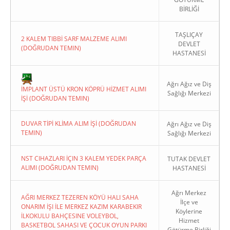
BİRLİĞİ
TAŞLIÇAY
2 KALEM TIBBİ SARF MALZEME ALIMI
DEVLET
(DOĞRUDAN TEMIN)
HASTANESİ
Copyright 2022. Ağrı Valiliği
Ağrı Ağız ve Diş
İMPLANT ÜSTÜ KRON KÖPRÜ HİZMET ALIMI
Sağlığı Merkezi
İŞİ (DOĞRUDAN TEMIN)
DUVAR TİPİ KLİMA ALIM İŞİ (DOĞRUDAN
Ağrı Ağız ve Diş
TEMIN)
Sağlığı Merkezi
NST CIHAZLARI İÇIN 3 KALEM YEDEK PARÇA
TUTAK DEVLET
ALIMI (DOĞRUDAN TEMIN)
HASTANESİ
Ağrı Merkez
AĞRI MERKEZ TEZEREN KÖYÜ HALI SAHA
İlçe ve
ONARIM İŞI İLE MERKEZ KAZIM KARABEKIR
Köylerine
İLKOKULU BAHÇESINE VOLEYBOL,
Hizmet
BASKETBOL SAHASI VE ÇOCUK OYUN PARKI
Götürme Birliği