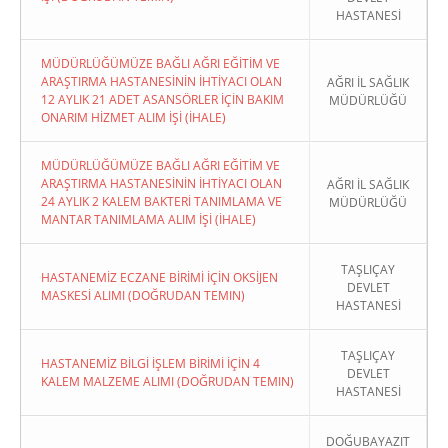
HASTANESİ
MÜDÜRLÜĞÜMÜZE BAĞLI AĞRI EĞİTİM VE
ARAŞTIRMA HASTANESİNİN İHTİYACI OLAN
AĞRI İL SAĞLIK
12 AYLIK 21 ADET ASANSÖRLER İÇİN BAKIM
MÜDÜRLÜĞÜ
ONARIM HİZMET ALIM İŞİ (İHALE)
MÜDÜRLÜĞÜMÜZE BAĞLI AĞRI EĞİTİM VE
ARAŞTIRMA HASTANESİNİN İHTİYACI OLAN
AĞRI İL SAĞLIK
24 AYLIK 2 KALEM BAKTERİ TANIMLAMA VE
MÜDÜRLÜĞÜ
MANTAR TANIMLAMA ALIM İŞİ (İHALE)
TAŞLIÇAY
HASTANEMİZ ECZANE BİRİMİ İÇİN OKSİJEN
DEVLET
MASKESİ ALIMI (DOĞRUDAN TEMIN)
HASTANESİ
TAŞLIÇAY
HASTANEMİZ BİLGİ İŞLEM BİRİMİ İÇİN 4
DEVLET
KALEM MALZEME ALIMI (DOĞRUDAN TEMIN)
HASTANESİ
DOĞUBAYAZIT