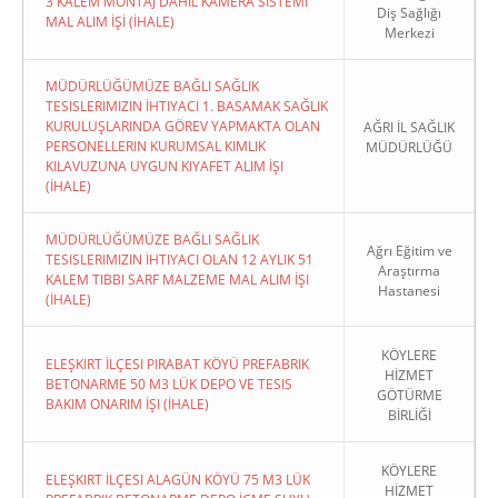
3 KALEM MONTAJ DAHİL KAMERA SİSTEMİ
Diş Sağlığı
MAL ALIM İŞİ (İHALE)
Merkezi
MÜDÜRLÜĞÜMÜZE BAĞLI SAĞLIK
TESISLERIMIZIN İHTIYACI 1. BASAMAK SAĞLIK
KURULUŞLARINDA GÖREV YAPMAKTA OLAN
AĞRI İL SAĞLIK
PERSONELLERIN KURUMSAL KIMLIK
MÜDÜRLÜĞÜ
KILAVUZUNA UYGUN KIYAFET ALIM İŞI
(İHALE)
MÜDÜRLÜĞÜMÜZE BAĞLI SAĞLIK
Ağrı Eğitim ve
TESISLERIMIZIN İHTIYACI OLAN 12 AYLIK 51
Araştırma
KALEM TIBBI SARF MALZEME MAL ALIM İŞI
Hastanesi
(İHALE)
KÖYLERE
ELEŞKIRT İLÇESI PIRABAT KÖYÜ PREFABRIK
HİZMET
BETONARME 50 M3 LÜK DEPO VE TESIS
GÖTÜRME
BAKIM ONARIM İŞI (İHALE)
BİRLİĞİ
KÖYLERE
ELEŞKIRT İLÇESI ALAGÜN KÖYÜ 75 M3 LÜK
HİZMET