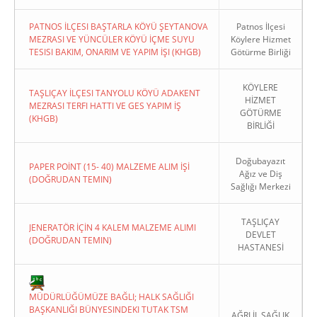
PATNOS İLÇESI BAŞTARLA KÖYÜ ŞEYTANOVA
Patnos İlçesi
MEZRASI VE YÜNCÜLER KÖYÜ İÇME SUYU
Köylere Hizmet
TESISI BAKIM, ONARIM VE YAPIM İŞI (KHGB)
Götürme Birliği
KÖYLERE
TAŞLIÇAY İLÇESI TANYOLU KÖYÜ ADAKENT
HİZMET
MEZRASI TERFI HATTI VE GES YAPIM İŞ
GÖTÜRME
(KHGB)
BİRLİĞİ
Doğubayazıt
PAPER POİNT (15- 40) MALZEME ALIM İŞİ
Ağız ve Diş
(DOĞRUDAN TEMIN)
Sağlığı Merkezi
TAŞLIÇAY
JENERATÖR İÇİN 4 KALEM MALZEME ALIMI
DEVLET
(DOĞRUDAN TEMIN)
HASTANESİ
MÜDÜRLÜĞÜMÜZE BAĞLI; HALK SAĞLIĞI
BAŞKANLIĞI BÜNYESINDEKI TUTAK TSM
AĞRI İL SAĞLIK