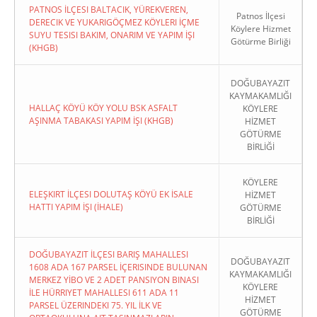
PATNOS İLÇESI BALTACIK, YÜREKVEREN,
Patnos İlçesi
DERECIK VE YUKARIGÖÇMEZ KÖYLERI İÇME
Köylere Hizmet
SUYU TESISI BAKIM, ONARIM VE YAPIM İŞI
Götürme Birliği
(KHGB)
DOĞUBAYAZIT
KAYMAKAMLIĞI
HALLAÇ KÖYÜ KÖY YOLU BSK ASFALT
KÖYLERE
AŞINMA TABAKASI YAPIM İŞI (KHGB)
HİZMET
GÖTÜRME
BİRLİĞİ
KÖYLERE
ELEŞKIRT İLÇESI DOLUTAŞ KÖYÜ EK İSALE
HİZMET
HATTI YAPIM İŞI (İHALE)
GÖTÜRME
BİRLİĞİ
DOĞUBAYAZIT İLÇESI BARIŞ MAHALLESI
DOĞUBAYAZIT
1608 ADA 167 PARSEL İÇERISINDE BULUNAN
KAYMAKAMLIĞI
MERKEZ YİBO VE 2 ADET PANSIYON BINASI
KÖYLERE
İLE HÜRRIYET MAHALLESI 611 ADA 11
HİZMET
PARSEL ÜZERINDEKI 75. YIL İLK VE
GÖTÜRME