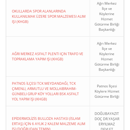
Ağrı Merkez
İlçe ve
OKULLARDA SPOR ALANLARINDA
Köylerine
KULLANILMAK ÜZERE SPOR MALZEMESI ALIM
Hizmet
IŞI (KHGB)
Götürme Birliği
Başkanlığı
Ağrı Merkez
İlçe ve
AĞRI MERKEZ ASFALT PLENTI IÇIN TRAFO VE
Köylerine
TOPRAKLAMA YAPIM IŞI (KHGB)
Hizmet
Götürme Birliği
Başkanlığı
PATNOS İLÇESI TCK MEYDANDAĞI, TCK
Patnos İlçesi
ÇIMENLI, ARMUTLU VE MOLLAIBRAHIM-
Köylere Hizmet
GÜNBELI GRUP KÖY YOLLARI BSK ASFALT
Götürme Birliği
YOL YAPIM İŞI (KHGB)
DOĞUBAYAZIT
EPİDERMOLİZİS BULLOZA HASTASI (İSLAM
DOÇ DR.YAŞAR
ERTAŞ) İÇİN 6 AYLIK 2 KALEM MALZEME ALIM
ERYILMAZ
İŞİ (DOĞRUDAN TEMIN)
DEVLET