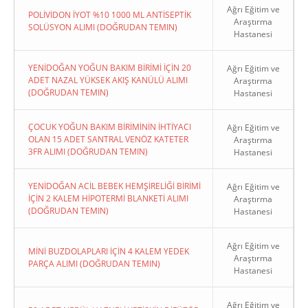
Ağrı Eğitim ve
POLİVİDON İYOT %10 1000 ML ANTİSEPTİK
Araştırma
SOLÜSYON ALIMI (DOĞRUDAN TEMIN)
Hastanesi
YENİDOĞAN YOĞUN BAKIM BİRİMİ İÇİN 20
Ağrı Eğitim ve
ADET NAZAL YÜKSEK AKIŞ KANÜLÜ ALIMI
Araştırma
(DOĞRUDAN TEMIN)
Hastanesi
ÇOCUK YOĞUN BAKIM BİRİMİNİN İHTİYACI
Ağrı Eğitim ve
OLAN 15 ADET SANTRAL VENÖZ KATETER
Araştırma
3FR ALIMI (DOĞRUDAN TEMIN)
Hastanesi
YENİDOĞAN ACİL BEBEK HEMŞİRELİĞİ BİRİMİ
Ağrı Eğitim ve
İÇİN 2 KALEM HİPOTERMİ BLANKETİ ALIMI
Araştırma
(DOĞRUDAN TEMIN)
Hastanesi
Ağrı Eğitim ve
MİNİ BUZDOLAPLARI İÇİN 4 KALEM YEDEK
Araştırma
PARÇA ALIMI (DOĞRUDAN TEMIN)
Hastanesi
Ağrı Eğitim ve