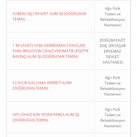
Ağrı Fizik
SÜREKLİ İŞÇİ KIYAFET ALIM İŞİ (DOĞRUDAN
Tedavi ve
TEMIN)
Rehabilitasyon
Hastanesi
DOĞUBAYAZIT
1 M³ (ADET) YARA DEBRİDMAN CİHAZLARI,
DOÇ DR.YAŞAR
YARA İRİGASYON CİHAZI PNOMATİK (POZİTİF
ERYILMAZ
BASINÇ) ALIM İŞİ (DOĞRUDAN TEMIN)
DEVLET
HASTANESİ
Ağrı Fizik
12 AYLIK İLAÇLAMA HİZMETİ ALIMI
Tedavi ve
(DOĞRUDAN TEMIN)
Rehabilitasyon
Hastanesi
Ağrı Fizik
UPS CİHAZI İÇİN YEDEK PARÇA ALIM İŞİ
Tedavi ve
(DOĞRUDAN TEMIN)
Rehabilitasyon
Hastanesi