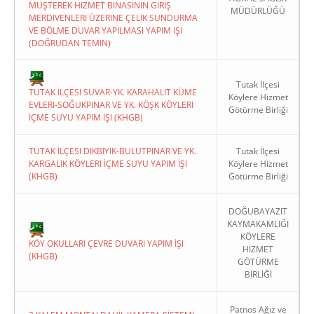
MÜŞTEREK HIZMET BINASININ GIRIŞ
MÜDÜRLÜĞÜ
MERDIVENLERI ÜZERINE ÇELIK SUNDURMA
VE BÖLME DUVAR YAPILMASI YAPIM IŞI
(DOĞRUDAN TEMIN)
Tutak İlçesi
TUTAK İLÇESI SUVAR-YK. KARAHALIT KÜME
Köylere Hizmet
EVLERI-SOĞUKPINAR VE YK. KÖŞK KÖYLERI
Götürme Birliği
İÇME SUYU YAPIM İŞI (KHGB)
TUTAK İLÇESI DIKBIYIK-BULUTPINAR VE YK.
Tutak İlçesi
KARGALIK KÖYLERI İÇME SUYU YAPIM İŞI
Köylere Hizmet
(KHGB)
Götürme Birliği
DOĞUBAYAZIT
KAYMAKAMLIĞI
KÖYLERE
KÖY OKULLARI ÇEVRE DUVARI YAPIM İŞI
HİZMET
(KHGB)
GÖTÜRME
BİRLİĞİ
Patnos Ağız ve