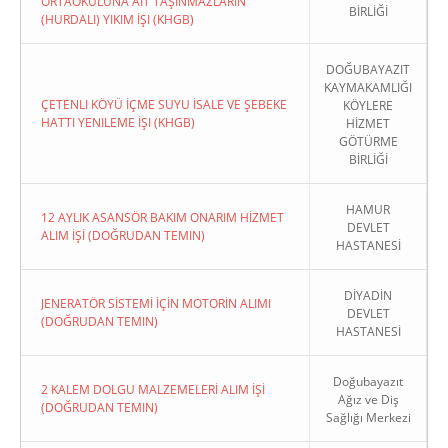
ORTAOKULUNA AIT TAŞINMAZLARIN
BİRLİĞİ
(HURDALI) YIKIM İŞI (KHGB)
DOĞUBAYAZIT
KAYMAKAMLIĞI
ÇETENLI KÖYÜ İÇME SUYU İSALE VE ŞEBEKE
KÖYLERE
HATTI YENILEME İŞI (KHGB)
HİZMET
GÖTÜRME
BİRLİĞİ
HAMUR
12 AYLIK ASANSÖR BAKIM ONARIM HİZMET
DEVLET
ALIM İŞİ (DOĞRUDAN TEMIN)
HASTANESİ
DİYADİN
JENERATÖR SİSTEMİ İÇİN MOTORİN ALIMI
DEVLET
(DOĞRUDAN TEMIN)
HASTANESİ
Doğubayazıt
2 KALEM DOLGU MALZEMELERİ ALIM İŞİ
Ağız ve Diş
(DOĞRUDAN TEMIN)
Sağlığı Merkezi