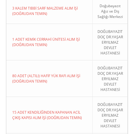
Doğubayazıt
3 KALEM TIBBİ SARF MALZEME ALIM İŞİ
Ağız ve Diş
(DOĞRUDAN TEMIN)
Sağlığı Merkezi
DOĞUBAYAZIT
DOÇ DR.YAŞAR
1 ADET KEMİK CERRAHİ ÜNİTESİ ALIM İŞİ
ERYILMAZ
(DOĞRUDAN TEMIN)
DEVLET
HASTANESİ
DOĞUBAYAZIT
DOÇ DR.YAŞAR
80 ADET (ALTILI) HAFİF YÜK RAFI ALIM İŞİ
ERYILMAZ
(DOĞRUDAN TEMIN)
DEVLET
HASTANESİ
DOĞUBAYAZIT
DOÇ DR.YAŞAR
15 ADET KENDİLİĞİNDEN KAPANAN ACİL
ERYILMAZ
ÇIKIŞ KAPISI ALIM İŞİ (DOĞRUDAN TEMIN)
DEVLET
HASTANESİ