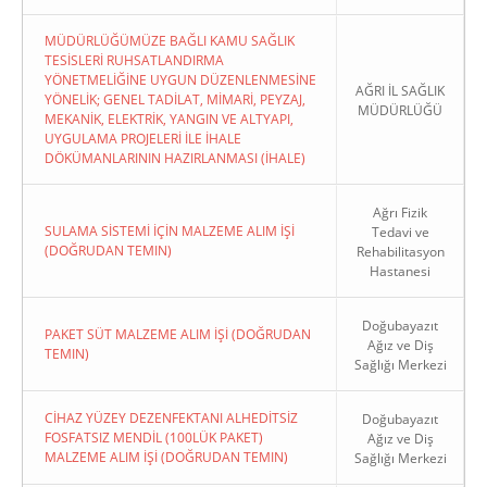
MÜDÜRLÜĞÜMÜZE BAĞLI KAMU SAĞLIK
TESİSLERİ RUHSATLANDIRMA
YÖNETMELİĞİNE UYGUN DÜZENLENMESİNE
AĞRI İL SAĞLIK
YÖNELİK; GENEL TADİLAT, MİMARİ, PEYZAJ,
MÜDÜRLÜĞÜ
MEKANİK, ELEKTRİK, YANGIN VE ALTYAPI,
UYGULAMA PROJELERİ İLE İHALE
DÖKÜMANLARININ HAZIRLANMASI (İHALE)
Ağrı Fizik
SULAMA SİSTEMİ İÇİN MALZEME ALIM İŞİ
Tedavi ve
(DOĞRUDAN TEMIN)
Rehabilitasyon
Hastanesi
Doğubayazıt
PAKET SÜT MALZEME ALIM İŞİ (DOĞRUDAN
Ağız ve Diş
TEMIN)
Sağlığı Merkezi
CİHAZ YÜZEY DEZENFEKTANI ALHEDİTSİZ
Doğubayazıt
FOSFATSIZ MENDİL (100LÜK PAKET)
Ağız ve Diş
MALZEME ALIM İŞİ (DOĞRUDAN TEMIN)
Sağlığı Merkezi