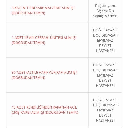
Doğubayazıt
3 KALEM TIBBİ SARF MALZEME ALIM İŞİ
Ağız ve Diş
(DOĞRUDAN TEMIN)
Sağlığı Merkezi
DOĞUBAYAZIT
DOÇ DR.YAŞAR
1 ADET KEMİK CERRAHİ ÜNİTESİ ALIM İŞİ
ERYILMAZ
(DOĞRUDAN TEMIN)
DEVLET
HASTANESİ
DOĞUBAYAZIT
DOÇ DR.YAŞAR
80 ADET (ALTILI) HAFİF YÜK RAFI ALIM İŞİ
ERYILMAZ
(DOĞRUDAN TEMIN)
DEVLET
HASTANESİ
DOĞUBAYAZIT
DOÇ DR.YAŞAR
15 ADET KENDİLİĞİNDEN KAPANAN ACİL
ERYILMAZ
ÇIKIŞ KAPISI ALIM İŞİ (DOĞRUDAN TEMIN)
DEVLET
HASTANESİ