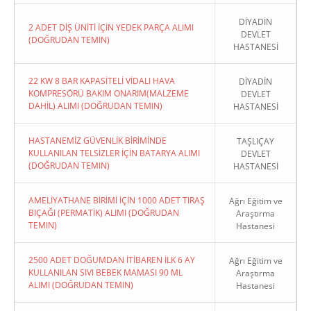
DİYADİN
2 ADET DİŞ ÜNİTİ İÇİN YEDEK PARÇA ALIMI
DEVLET
(DOĞRUDAN TEMIN)
HASTANESİ
22 KW 8 BAR KAPASİTELİ VİDALI HAVA
DİYADİN
KOMPRESÖRÜ BAKIM ONARIM(MALZEME
DEVLET
DAHİL) ALIMI (DOĞRUDAN TEMIN)
HASTANESİ
HASTANEMİZ GÜVENLİK BİRİMİNDE
TAŞLIÇAY
KULLANILAN TELSİZLER İÇİN BATARYA ALIMI
DEVLET
(DOĞRUDAN TEMIN)
HASTANESİ
AMELİYATHANE BİRİMİ İÇİN 1000 ADET TIRAŞ
Ağrı Eğitim ve
BIÇAĞI (PERMATİK) ALIMI (DOĞRUDAN
Araştırma
TEMIN)
Hastanesi
2500 ADET DOĞUMDAN İTİBAREN İLK 6 AY
Ağrı Eğitim ve
KULLANILAN SIVI BEBEK MAMASI 90 ML
Araştırma
ALIMI (DOĞRUDAN TEMIN)
Hastanesi