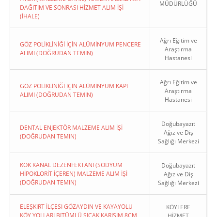
MÜDÜRLÜĞÜ
DAĞITIM VE SONRASI HİZMET ALIM İŞİ
(İHALE)
Ağrı Eğitim ve
GÖZ POLİKLİNİĞİ İÇİN ALÜMİNYUM PENCERE
Araştırma
ALIMI (DOĞRUDAN TEMIN)
Hastanesi
Ağrı Eğitim ve
GÖZ POLİKLİNİĞİ İÇİN ALÜMİNYUM KAPI
Araştırma
ALIMI (DOĞRUDAN TEMIN)
Hastanesi
Doğubayazıt
DENTAL ENJEKTÖR MALZEME ALIM İŞİ
Ağız ve Diş
(DOĞRUDAN TEMIN)
Sağlığı Merkezi
KÖK KANAL DEZENFEKTANI (SODYUM
Doğubayazıt
HİPOKLORİT İÇEREN) MALZEME ALIM İŞİ
Ağız ve Diş
(DOĞRUDAN TEMIN)
Sağlığı Merkezi
ELEŞKIRT İLÇESI GÖZAYDIN VE KAYAYOLU
KÖYLERE
KÖY YOLLARI BITÜMLÜ SICAK KARIŞIM 8CM
HİZMET