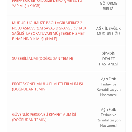
PREFABRIK BETONARME DEPO İÇME SUYU
GÖTÜRME
YAPIM İŞI (KHGB)
BİRLİĞİ
MÜDÜRLÜĞÜMÜZE BAĞLI AĞRI MERKEZ 2
NOLU ASM/VEREM SAVAŞ DISPANSERI /HALK
AĞRI İL SAĞLIK
SAĞLIĞI LABORATUVARI MÜŞTEREK HIZMET
MÜDÜRLÜĞÜ
BINASININ YIKIM İŞI (İHALE)
DİYADİN
SU SEBİLİ ALIMI (DOĞRUDAN TEMIN)
DEVLET
HASTANESİ
Ağrı Fizik
PROFESYONEL AKÜLÜ EL ALETLERİ ALIM İŞİ
Tedavi ve
(DOĞRUDAN TEMIN)
Rehabilitasyon
Hastanesi
Ağrı Fizik
GÜVENLİK PERSONELİ KIYAFET ALIM İŞİ
Tedavi ve
(DOĞRUDAN TEMIN)
Rehabilitasyon
Hastanesi