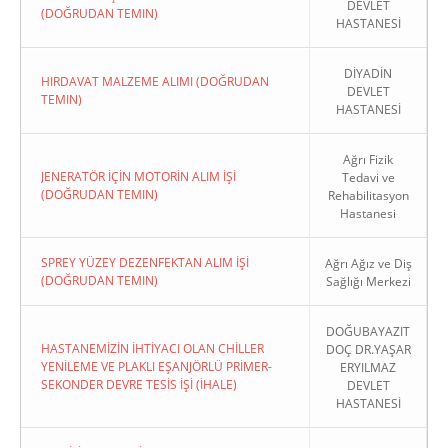
DEVLET
(DOĞRUDAN TEMIN)
HASTANESİ
DİYADİN
HIRDAVAT MALZEME ALIMI (DOĞRUDAN
DEVLET
TEMIN)
HASTANESİ
Ağrı Fizik
JENERATÖR İÇİN MOTORİN ALIM İŞİ
Tedavi ve
(DOĞRUDAN TEMIN)
Rehabilitasyon
Hastanesi
SPREY YÜZEY DEZENFEKTAN ALIM İŞİ
Ağrı Ağız ve Diş
(DOĞRUDAN TEMIN)
Sağlığı Merkezi
DOĞUBAYAZIT
HASTANEMİZİN İHTİYACI OLAN CHİLLER
DOÇ DR.YAŞAR
YENİLEME VE PLAKLI EŞANJÖRLÜ PRİMER-
ERYILMAZ
SEKONDER DEVRE TESİS İŞİ (İHALE)
DEVLET
HASTANESİ