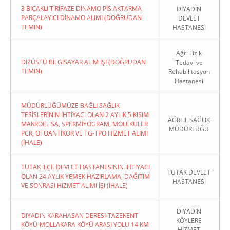
3 BIÇAKLI TİRİFAZE DİNAMO PİS AKTARMA
DİYADİN
PARÇALAYICI DİNAMO ALIMI (DOĞRUDAN
DEVLET
TEMIN)
HASTANESİ
Ağrı Fizik
DİZÜSTÜ BİLGİSAYAR ALIM İŞİ (DOĞRUDAN
Tedavi ve
TEMIN)
Rehabilitasyon
Hastanesi
MÜDÜRLÜĞÜMÜZE BAĞLI SAĞLIK
TESİSLERİNİN İHTİYACI OLAN 2 AYLIK 5 KISIM
AĞRI İL SAĞLIK
MAKROELİSA, SPERMİYOGRAM, MOLEKÜLER
MÜDÜRLÜĞÜ
PCR, OTOANTİKOR VE TG-TPO HİZMET ALIMI
(İHALE)
TUTAK İLÇE DEVLET HASTANESININ İHTIYACI
TUTAK DEVLET
OLAN 24 AYLIK YEMEK HAZIRLAMA, DAĞITIM
HASTANESİ
VE SONRASI HIZMET ALIMI İŞI (İHALE)
DİYADİN
DIYADIN KARAHASAN DERESI-TAZEKENT
KÖYLERE
KÖYÜ-MOLLAKARA KÖYÜ ARASI YOLU 14 KM
HİZMET