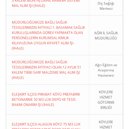
3 KALEM MONTAJ DAHİL KAMERA SİSTEMİ
Diş Sağlığı
MAL ALIM İŞİ (İHALE)
Merkezi
MÜDÜRLÜĞÜMÜZE BAĞLI SAĞLIK
TESISLERIMIZIN İHTIYACI 1. BASAMAK SAĞLIK
KURULUŞLARINDA GÖREV YAPMAKTA OLAN
AĞRI İL SAĞLIK
PERSONELLERIN KURUMSAL KIMLIK
MÜDÜRLÜĞÜ
KILAVUZUNA UYGUN KIYAFET ALIM İŞI
(İHALE)
MÜDÜRLÜĞÜMÜZE BAĞLI SAĞLIK
Ağrı Eğitim ve
TESISLERIMIZIN İHTIYACI OLAN 12 AYLIK 51
Araştırma
KALEM TIBBI SARF MALZEME MAL ALIM İŞI
Hastanesi
(İHALE)
KÖYLERE
ELEŞKIRT İLÇESI PIRABAT KÖYÜ PREFABRIK
HİZMET
BETONARME 50 M3 LÜK DEPO VE TESIS
GÖTÜRME
BAKIM ONARIM İŞI (İHALE)
BİRLİĞİ
KÖYLERE
ELEŞKIRT İLÇESI ALAGÜN KÖYÜ 75 M3 LÜK
HİZMET