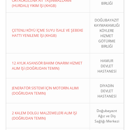
ORTAOKULUNA AIT TAŞINMAZLARIN
BİRLİĞİ
(HURDALI) YIKIM İŞI (KHGB)
DOĞUBAYAZIT
KAYMAKAMLIĞI
ÇETENLI KÖYÜ İÇME SUYU İSALE VE ŞEBEKE
KÖYLERE
HATTI YENILEME İŞI (KHGB)
HİZMET
GÖTÜRME
BİRLİĞİ
HAMUR
12 AYLIK ASANSÖR BAKIM ONARIM HİZMET
DEVLET
ALIM İŞİ (DOĞRUDAN TEMIN)
HASTANESİ
DİYADİN
JENERATÖR SİSTEMİ İÇİN MOTORİN ALIMI
DEVLET
(DOĞRUDAN TEMIN)
HASTANESİ
Doğubayazıt
2 KALEM DOLGU MALZEMELERİ ALIM İŞİ
Ağız ve Diş
(DOĞRUDAN TEMIN)
Sağlığı Merkezi