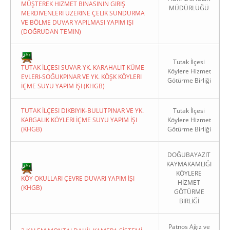
MÜŞTEREK HIZMET BINASININ GIRIŞ
MÜDÜRLÜĞÜ
MERDIVENLERI ÜZERINE ÇELIK SUNDURMA
VE BÖLME DUVAR YAPILMASI YAPIM IŞI
(DOĞRUDAN TEMIN)
Tutak İlçesi
TUTAK İLÇESI SUVAR-YK. KARAHALIT KÜME
Köylere Hizmet
EVLERI-SOĞUKPINAR VE YK. KÖŞK KÖYLERI
Götürme Birliği
İÇME SUYU YAPIM İŞI (KHGB)
TUTAK İLÇESI DIKBIYIK-BULUTPINAR VE YK.
Tutak İlçesi
KARGALIK KÖYLERI İÇME SUYU YAPIM İŞI
Köylere Hizmet
(KHGB)
Götürme Birliği
DOĞUBAYAZIT
KAYMAKAMLIĞI
KÖYLERE
KÖY OKULLARI ÇEVRE DUVARI YAPIM İŞI
HİZMET
(KHGB)
GÖTÜRME
BİRLİĞİ
Patnos Ağız ve