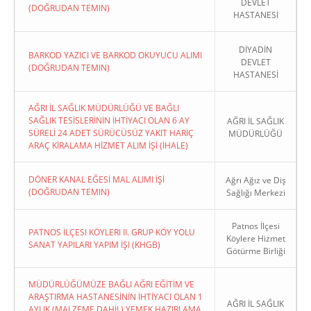
DEVLET
(DOĞRUDAN TEMIN)
HASTANESİ
DİYADİN
BARKOD YAZICI VE BARKOD OKUYUCU ALIMI
DEVLET
(DOĞRUDAN TEMIN)
HASTANESİ
AĞRI İL SAĞLIK MÜDÜRLÜĞÜ VE BAĞLI
SAĞLIK TESİSLERİNİN İHTİYACI OLAN 6 AY
AĞRI İL SAĞLIK
SÜRELİ 24 ADET SÜRÜCÜSÜZ YAKIT HARİÇ
MÜDÜRLÜĞÜ
ARAÇ KİRALAMA HİZMET ALIM İŞİ (İHALE)
DÖNER KANAL EĞESİ MAL ALIMI İŞİ
Ağrı Ağız ve Diş
(DOĞRUDAN TEMIN)
Sağlığı Merkezi
Patnos İlçesi
PATNOS İLÇESI KÖYLERI II. GRUP KÖY YOLU
Köylere Hizmet
SANAT YAPILARI YAPIM İŞI (KHGB)
Götürme Birliği
MÜDÜRLÜĞÜMÜZE BAĞLI AĞRI EĞİTİM VE
ARAŞTIRMA HASTANESİNİN İHTİYACI OLAN 1
AĞRI İL SAĞLIK
AYLIK (MALZEME DAHİL) YEMEK HAZIRLAMA