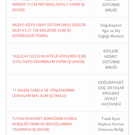
BINDER 15 CM PMT(BSK) ASFALT YAPIM İŞI
GÖTÜRME
(KHGB)
BİRLİĞİ
RADYO VİZYO GRAFİ SİSTEMİ (RVG) SENSÖR
Doğubayazıt
KILIFI 4 X 21 CM MALZEME ALIM İŞİ
Ağız ve Diş
(DOĞRUDAN TEMIN)
Sağlığı Merkezi
KÖYLERE
TAŞLIÇAY İLÇESİ MUHTELİF KÖYLERDE İÇME
HİZMET
SUYU DEPO ONARIMLARI YAPIM İŞİ (KHGB)
GÖTÜRME
BİRLİĞİ
DOĞUBAYAZIT
DOÇ DR.YAŞAR
11 KALEM TABELA VE YÖNLENDİRME
ERYILMAZ
LEVHALARI MAL ALIM İŞİ (İHALE)
DEVLET
HASTANESİ
TUTAK HÜKÜMET KONAĞININ HURDA
Tutak İlçesi
KARŞILIĞI YIKIMI VE MOLOZLARININ
Köylere Hizmet
TAŞINMASI İŞI (KHGB)
Götürme Birliği