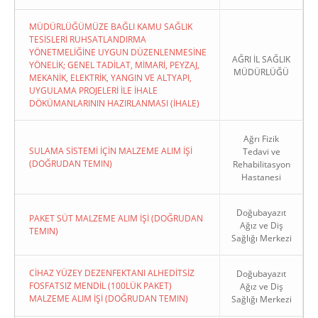
MÜDÜRLÜĞÜMÜZE BAĞLI KAMU SAĞLIK
TESİSLERİ RUHSATLANDIRMA
YÖNETMELİĞİNE UYGUN DÜZENLENMESİNE
AĞRI İL SAĞLIK
YÖNELİK; GENEL TADİLAT, MİMARİ, PEYZAJ,
MÜDÜRLÜĞÜ
MEKANİK, ELEKTRİK, YANGIN VE ALTYAPI,
UYGULAMA PROJELERİ İLE İHALE
DÖKÜMANLARININ HAZIRLANMASI (İHALE)
Ağrı Fizik
SULAMA SİSTEMİ İÇİN MALZEME ALIM İŞİ
Tedavi ve
(DOĞRUDAN TEMIN)
Rehabilitasyon
Hastanesi
Doğubayazıt
PAKET SÜT MALZEME ALIM İŞİ (DOĞRUDAN
Ağız ve Diş
TEMIN)
Sağlığı Merkezi
CİHAZ YÜZEY DEZENFEKTANI ALHEDİTSİZ
Doğubayazıt
FOSFATSIZ MENDİL (100LÜK PAKET)
Ağız ve Diş
MALZEME ALIM İŞİ (DOĞRUDAN TEMIN)
Sağlığı Merkezi