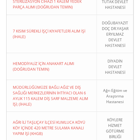
STERİLİZASYON CİHAZI 1 KALEM YEDEK
TUTAK DEVLET
PARÇA ALIMI (DOĞRUDAN TEMIN)
HASTANESİ
DOĞUBAYAZIT
DOÇ DR.YAŞAR
7 KISIM SÜREKLİ İŞÇİ KIYAFETLERİ ALIM İŞİ
ERYILMAZ
(İHALE)
DEVLET
HASTANESİ
DİYADİN
HEMODİYALİZ İÇİN ANAKART ALIMI
DEVLET
(DOĞRUDAN TEMIN)
HASTANESİ
MÜDÜRLÜĞÜMÜZE BAĞLI AĞIZ VE DİŞ
Ağrı Eğitim ve
SAĞLIĞI MERKEZLERİNİN İHTİYACI OLAN 6
Araştırma
AYLIK 115 KALEM DİŞ SARF MALZEME ALIM
Hastanesi
İŞİ; (İHALE)
KÖYLERE
AĞRI İLİ TAŞLIÇAY İLÇESİ KUMLUCA KÖYÜ
HİZMET
KÖY İÇİNDE 420 METRE SULAMA KANALI
GÖTÜRME
YAPIM İŞİ (KHGB)
BİRLİĞİ