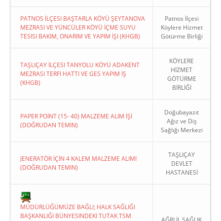
PATNOS İLÇESI BAŞTARLA KÖYÜ ŞEYTANOVA
Patnos İlçesi
MEZRASI VE YÜNCÜLER KÖYÜ İÇME SUYU
Köylere Hizmet
TESISI BAKIM, ONARIM VE YAPIM İŞI (KHGB)
Götürme Birliği
KÖYLERE
TAŞLIÇAY İLÇESI TANYOLU KÖYÜ ADAKENT
HİZMET
MEZRASI TERFI HATTI VE GES YAPIM İŞ
GÖTÜRME
(KHGB)
BİRLİĞİ
Doğubayazıt
PAPER POİNT (15- 40) MALZEME ALIM İŞİ
Ağız ve Diş
(DOĞRUDAN TEMIN)
Sağlığı Merkezi
TAŞLIÇAY
JENERATÖR İÇİN 4 KALEM MALZEME ALIMI
DEVLET
(DOĞRUDAN TEMIN)
HASTANESİ
MÜDÜRLÜĞÜMÜZE BAĞLI; HALK SAĞLIĞI
BAŞKANLIĞI BÜNYESINDEKI TUTAK TSM
AĞRI İL SAĞLIK