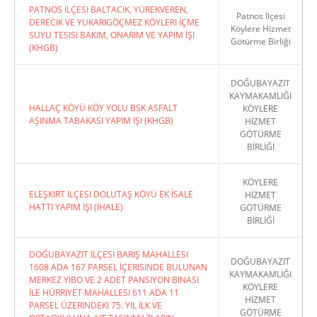
PATNOS İLÇESI BALTACIK, YÜREKVEREN,
Patnos İlçesi
DERECIK VE YUKARIGÖÇMEZ KÖYLERI İÇME
Köylere Hizmet
SUYU TESISI BAKIM, ONARIM VE YAPIM İŞI
Götürme Birliği
(KHGB)
DOĞUBAYAZIT
KAYMAKAMLIĞI
HALLAÇ KÖYÜ KÖY YOLU BSK ASFALT
KÖYLERE
AŞINMA TABAKASI YAPIM İŞI (KHGB)
HİZMET
GÖTÜRME
BİRLİĞİ
KÖYLERE
ELEŞKIRT İLÇESI DOLUTAŞ KÖYÜ EK İSALE
HİZMET
HATTI YAPIM İŞI (İHALE)
GÖTÜRME
BİRLİĞİ
DOĞUBAYAZIT İLÇESI BARIŞ MAHALLESI
DOĞUBAYAZIT
1608 ADA 167 PARSEL İÇERISINDE BULUNAN
KAYMAKAMLIĞI
MERKEZ YİBO VE 2 ADET PANSIYON BINASI
KÖYLERE
İLE HÜRRIYET MAHALLESI 611 ADA 11
HİZMET
PARSEL ÜZERINDEKI 75. YIL İLK VE
GÖTÜRME