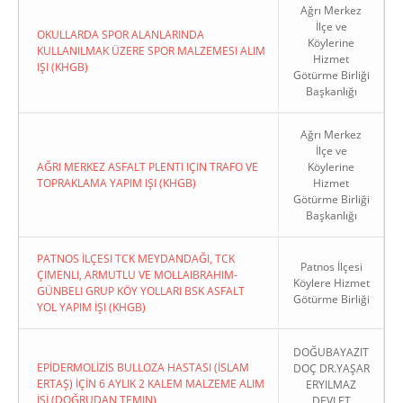
Ağrı Merkez
İlçe ve
OKULLARDA SPOR ALANLARINDA
Köylerine
KULLANILMAK ÜZERE SPOR MALZEMESI ALIM
Hizmet
IŞI (KHGB)
Götürme Birliği
Başkanlığı
Ağrı Merkez
İlçe ve
AĞRI MERKEZ ASFALT PLENTI IÇIN TRAFO VE
Köylerine
TOPRAKLAMA YAPIM IŞI (KHGB)
Hizmet
Götürme Birliği
Başkanlığı
PATNOS İLÇESI TCK MEYDANDAĞI, TCK
Patnos İlçesi
ÇIMENLI, ARMUTLU VE MOLLAIBRAHIM-
Köylere Hizmet
GÜNBELI GRUP KÖY YOLLARI BSK ASFALT
Götürme Birliği
YOL YAPIM İŞI (KHGB)
DOĞUBAYAZIT
EPİDERMOLİZİS BULLOZA HASTASI (İSLAM
DOÇ DR.YAŞAR
ERTAŞ) İÇİN 6 AYLIK 2 KALEM MALZEME ALIM
ERYILMAZ
İŞİ (DOĞRUDAN TEMIN)
DEVLET