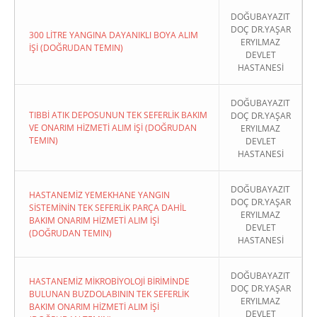
DOĞUBAYAZIT
DOÇ DR.YAŞAR
300 LİTRE YANGINA DAYANIKLI BOYA ALIM
ERYILMAZ
İŞİ (DOĞRUDAN TEMIN)
DEVLET
HASTANESİ
DOĞUBAYAZIT
TIBBİ ATIK DEPOSUNUN TEK SEFERLİK BAKIM
DOÇ DR.YAŞAR
VE ONARIM HİZMETİ ALIM İŞİ (DOĞRUDAN
ERYILMAZ
TEMIN)
DEVLET
HASTANESİ
DOĞUBAYAZIT
HASTANEMİZ YEMEKHANE YANGIN
DOÇ DR.YAŞAR
SİSTEMİNİN TEK SEFERLİK PARÇA DAHİL
ERYILMAZ
BAKIM ONARIM HİZMETİ ALIM İŞİ
DEVLET
(DOĞRUDAN TEMIN)
HASTANESİ
DOĞUBAYAZIT
HASTANEMİZ MİKROBİYOLOJİ BİRİMİNDE
DOÇ DR.YAŞAR
BULUNAN BUZDOLABININ TEK SEFERLİK
ERYILMAZ
BAKIM ONARIM HİZMETİ ALIM İŞİ
DEVLET