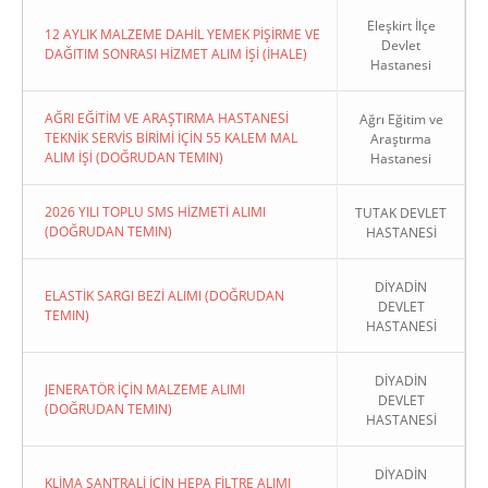
Eleşkirt İlçe
12 AYLIK MALZEME DAHİL YEMEK PİŞİRME VE
Devlet
DAĞITIM SONRASI HİZMET ALIM İŞİ (İHALE)
Hastanesi
AĞRI EĞİTİM VE ARAŞTIRMA HASTANESİ
Ağrı Eğitim ve
TEKNİK SERVİS BİRİMİ İÇİN 55 KALEM MAL
Araştırma
ALIM İŞİ (DOĞRUDAN TEMIN)
Hastanesi
2026 YILI TOPLU SMS HİZMETİ ALIMI
TUTAK DEVLET
(DOĞRUDAN TEMIN)
HASTANESİ
DİYADİN
ELASTİK SARGI BEZİ ALIMI (DOĞRUDAN
DEVLET
TEMIN)
HASTANESİ
DİYADİN
JENERATÖR İÇİN MALZEME ALIMI
DEVLET
(DOĞRUDAN TEMIN)
HASTANESİ
DİYADİN
KLİMA SANTRALİ İÇİN HEPA FİLTRE ALIMI