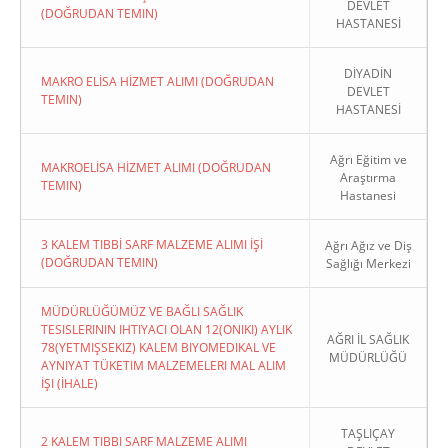
DEVLET
(DOĞRUDAN TEMIN)
HASTANESİ
DİYADİN
MAKRO ELİSA HİZMET ALIMI (DOĞRUDAN
DEVLET
TEMIN)
HASTANESİ
Ağrı Eğitim ve
MAKROELİSA HİZMET ALIMI (DOĞRUDAN
Araştırma
TEMIN)
Hastanesi
3 KALEM TIBBİ SARF MALZEME ALIMI İŞİ
Ağrı Ağız ve Diş
(DOĞRUDAN TEMIN)
Sağlığı Merkezi
MÜDÜRLÜĞÜMÜZ VE BAĞLI SAĞLIK
TESISLERININ IHTIYACI OLAN 12(ONIKI) AYLIK
AĞRI İL SAĞLIK
78(YETMIŞSEKIZ) KALEM BIYOMEDIKAL VE
MÜDÜRLÜĞÜ
AYNIYAT TÜKETIM MALZEMELERI MAL ALIM
İŞI (İHALE)
TAŞLIÇAY
2 KALEM TIBBI SARF MALZEME ALIMI