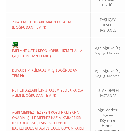
BİRLİĞİ
TAŞLIÇAY
2 KALEM TIBBİ SARF MALZEME ALIMI
DEVLET
(DOĞRUDAN TEMIN)
HASTANESİ
Copyright 2022. Ağrı Valiliği
Ağrı Ağız ve Diş
İMPLANT ÜSTÜ KRON KÖPRÜ HİZMET ALIMI
Sağlığı Merkezi
İŞİ (DOĞRUDAN TEMIN)
DUVAR TİPİ KLİMA ALIM İŞİ (DOĞRUDAN
Ağrı Ağız ve Diş
TEMIN)
Sağlığı Merkezi
NST CIHAZLARI İÇIN 3 KALEM YEDEK PARÇA
TUTAK DEVLET
ALIMI (DOĞRUDAN TEMIN)
HASTANESİ
Ağrı Merkez
AĞRI MERKEZ TEZEREN KÖYÜ HALI SAHA
İlçe ve
ONARIM İŞI İLE MERKEZ KAZIM KARABEKIR
Köylerine
İLKOKULU BAHÇESINE VOLEYBOL,
Hizmet
BASKETBOL SAHASI VE ÇOCUK OYUN PARKI
Götürme Birliği