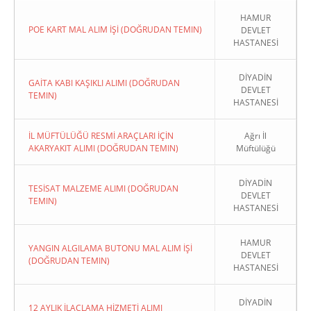
HAMUR
POE KART MAL ALIM İŞİ (DOĞRUDAN TEMIN)
DEVLET
HASTANESİ
DİYADİN
GAİTA KABI KAŞIKLI ALIMI (DOĞRUDAN
DEVLET
TEMIN)
HASTANESİ
İL MÜFTÜLÜĞÜ RESMİ ARAÇLARI İÇİN
Ağrı İl
AKARYAKIT ALIMI (DOĞRUDAN TEMIN)
Müftülüğü
DİYADİN
TESİSAT MALZEME ALIMI (DOĞRUDAN
DEVLET
TEMIN)
HASTANESİ
HAMUR
YANGIN ALGILAMA BUTONU MAL ALIM İŞİ
DEVLET
(DOĞRUDAN TEMIN)
HASTANESİ
DİYADİN
12 AYLIK İLAÇLAMA HİZMETİ ALIMI