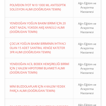
Ağrı Eğitim ve
POLİVİDON İYOT %10 1000 ML ANTİSEPTİK
Araştırma
SOLÜSYON ALIMI (DOĞRUDAN TEMIN)
Hastanesi
YENİDOĞAN YOĞUN BAKIM BİRİMİ İÇİN 20
Ağrı Eğitim ve
ADET NAZAL YÜKSEK AKIŞ KANÜLÜ ALIMI
Araştırma
(DOĞRUDAN TEMIN)
Hastanesi
ÇOCUK YOĞUN BAKIM BİRİMİNİN İHTİYACI
Ağrı Eğitim ve
OLAN 15 ADET SANTRAL VENÖZ KATETER
Araştırma
3FR ALIMI (DOĞRUDAN TEMIN)
Hastanesi
YENİDOĞAN ACİL BEBEK HEMŞİRELİĞİ BİRİMİ
Ağrı Eğitim ve
İÇİN 2 KALEM HİPOTERMİ BLANKETİ ALIMI
Araştırma
(DOĞRUDAN TEMIN)
Hastanesi
Ağrı Eğitim ve
MİNİ BUZDOLAPLARI İÇİN 4 KALEM YEDEK
Araştırma
PARÇA ALIMI (DOĞRUDAN TEMIN)
Hastanesi
Ağrı Eğitim ve