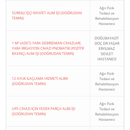
Ağrı Fizik
SÜREKLİ İŞÇİ KIYAFET ALIM İŞİ (DOĞRUDAN
Tedavi ve
TEMIN)
Rehabilitasyon
Hastanesi
DOĞUBAYAZIT
1 M³ (ADET) YARA DEBRİDMAN CİHAZLARI,
DOÇ DR.YAŞAR
YARA İRİGASYON CİHAZI PNOMATİK (POZİTİF
ERYILMAZ
BASINÇ) ALIM İŞİ (DOĞRUDAN TEMIN)
DEVLET
HASTANESİ
Ağrı Fizik
12 AYLIK İLAÇLAMA HİZMETİ ALIMI
Tedavi ve
(DOĞRUDAN TEMIN)
Rehabilitasyon
Hastanesi
Ağrı Fizik
UPS CİHAZI İÇİN YEDEK PARÇA ALIM İŞİ
Tedavi ve
(DOĞRUDAN TEMIN)
Rehabilitasyon
Hastanesi