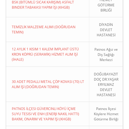
BSK (BITÜMLÜ SICAK KARIŞIM) ASFALT
GÖTÜRME
BINDER TABAKASI YAPIM İŞI (KHGB)
BİRLİĞİ
DİYADİN
TEMİZLİK MALZEME ALIMI (DOĞRUDAN
DEVLET
TEMIN)
HASTANESİ
12 AYLIK 1 KISIM 1 KALEM İMPLANT ÜSTÜ
Patnos Ağız ve
KRON KÖPRÜ (SERAMİK) HİZMET ALIM İŞİ
Diş Sağlığı
(İHALE)
Merkezi
DOĞUBAYAZIT
DOÇ DR.YAŞAR
30 ADET PEDALLI METAL ÇÖP KOVASI (70) LT
ERYILMAZ
ALIM İŞİ (DOĞRUDAN TEMIN)
DEVLET
HASTANESİ
PATNOS İLÇESI GÜVERCINLI KÖYÜ İÇME
Patnos İlçesi
SUYU TESISI VE ENH (ENERJI NAKIL HATTI)
Köylere Hizmet
BAKIM, ONARIM VE YAPIM İŞI (KHGB)
Götürme Birliği