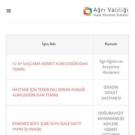
MENÜ
Ana Sayfa
ihale
İşin Adı
Kurum
Dogrudan Temin
Ağrı Eğitim ve
12 AY İLAÇLAMA HİZMET ALIMI (DOĞRUDAN
Araştırma
TEMIN)
Hastanesi
Sodes
DİYADİN
KHGB
HASTANE İÇİN TEKERLEKLİ SERUM ASKILIĞI
DEVLET
ALIMI (DOĞRUDAN TEMIN)
HASTANESİ
Okul
DOĞUBAYAZIT
KAYMAKAMLIĞI
Sonuçlanan Kayıtlar
ESNEMEZ KÖYÜ İÇME SUYU İSALE HATTI
KÖYLERE
YAPIM İŞI (KHGB)
HİZMET
Kapat
GÖTÜRME