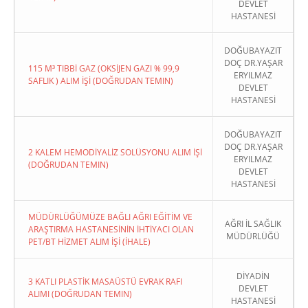
DEVLET
HASTANESİ
DOĞUBAYAZIT
DOÇ DR.YAŞAR
115 M³ TIBBİ GAZ (OKSİJEN GAZI % 99,9
ERYILMAZ
SAFLIK ) ALIM İŞİ (DOĞRUDAN TEMIN)
DEVLET
HASTANESİ
DOĞUBAYAZIT
DOÇ DR.YAŞAR
2 KALEM HEMODİYALİZ SOLÜSYONU ALIM İŞİ
ERYILMAZ
(DOĞRUDAN TEMIN)
DEVLET
HASTANESİ
MÜDÜRLÜĞÜMÜZE BAĞLI AĞRI EĞİTİM VE
AĞRI İL SAĞLIK
ARAŞTIRMA HASTANESİNİN İHTİYACI OLAN
MÜDÜRLÜĞÜ
PET/BT HİZMET ALIM İŞİ (İHALE)
DİYADİN
3 KATLI PLASTİK MASAÜSTÜ EVRAK RAFI
DEVLET
ALIMI (DOĞRUDAN TEMIN)
HASTANESİ