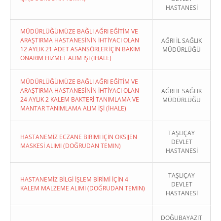
HASTANESİ
MÜDÜRLÜĞÜMÜZE BAĞLI AĞRI EĞİTİM VE
ARAŞTIRMA HASTANESİNİN İHTİYACI OLAN
AĞRI İL SAĞLIK
12 AYLIK 21 ADET ASANSÖRLER İÇİN BAKIM
MÜDÜRLÜĞÜ
ONARIM HİZMET ALIM İŞİ (İHALE)
MÜDÜRLÜĞÜMÜZE BAĞLI AĞRI EĞİTİM VE
ARAŞTIRMA HASTANESİNİN İHTİYACI OLAN
AĞRI İL SAĞLIK
24 AYLIK 2 KALEM BAKTERİ TANIMLAMA VE
MÜDÜRLÜĞÜ
MANTAR TANIMLAMA ALIM İŞİ (İHALE)
TAŞLIÇAY
HASTANEMİZ ECZANE BİRİMİ İÇİN OKSİJEN
DEVLET
MASKESİ ALIMI (DOĞRUDAN TEMIN)
HASTANESİ
TAŞLIÇAY
HASTANEMİZ BİLGİ İŞLEM BİRİMİ İÇİN 4
DEVLET
KALEM MALZEME ALIMI (DOĞRUDAN TEMIN)
HASTANESİ
DOĞUBAYAZIT