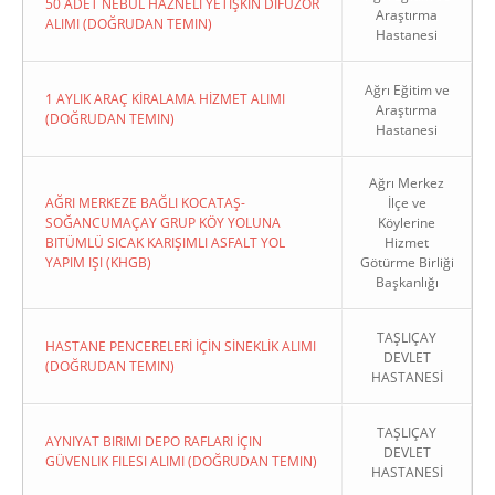
50 ADET NEBÜL HAZNELİ YETİŞKİN DİFÜZÖR
Araştırma
ALIMI (DOĞRUDAN TEMIN)
Hastanesi
Ağrı Eğitim ve
1 AYLIK ARAÇ KİRALAMA HİZMET ALIMI
Araştırma
(DOĞRUDAN TEMIN)
Hastanesi
Ağrı Merkez
AĞRI MERKEZE BAĞLI KOCATAŞ-
İlçe ve
SOĞANCUMAÇAY GRUP KÖY YOLUNA
Köylerine
BITÜMLÜ SICAK KARIŞIMLI ASFALT YOL
Hizmet
YAPIM IŞI (KHGB)
Götürme Birliği
Başkanlığı
TAŞLIÇAY
HASTANE PENCERELERİ İÇİN SİNEKLİK ALIMI
DEVLET
(DOĞRUDAN TEMIN)
HASTANESİ
TAŞLIÇAY
AYNIYAT BIRIMI DEPO RAFLARI İÇIN
DEVLET
GÜVENLIK FILESI ALIMI (DOĞRUDAN TEMIN)
HASTANESİ