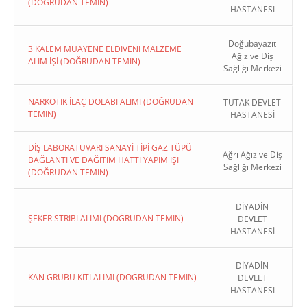
(DOĞRUDAN TEMIN)
HASTANESİ
Doğubayazıt
3 KALEM MUAYENE ELDİVENİ MALZEME
Ağız ve Diş
ALIM İŞİ (DOĞRUDAN TEMIN)
Sağlığı Merkezi
NARKOTIK İLAÇ DOLABI ALIMI (DOĞRUDAN
TUTAK DEVLET
TEMIN)
HASTANESİ
DİŞ LABORATUVARI SANAYİ TİPİ GAZ TÜPÜ
Ağrı Ağız ve Diş
BAĞLANTI VE DAĞITIM HATTI YAPIM İŞİ
Sağlığı Merkezi
(DOĞRUDAN TEMIN)
DİYADİN
ŞEKER STRİBİ ALIMI (DOĞRUDAN TEMIN)
DEVLET
HASTANESİ
DİYADİN
KAN GRUBU KİTİ ALIMI (DOĞRUDAN TEMIN)
DEVLET
HASTANESİ