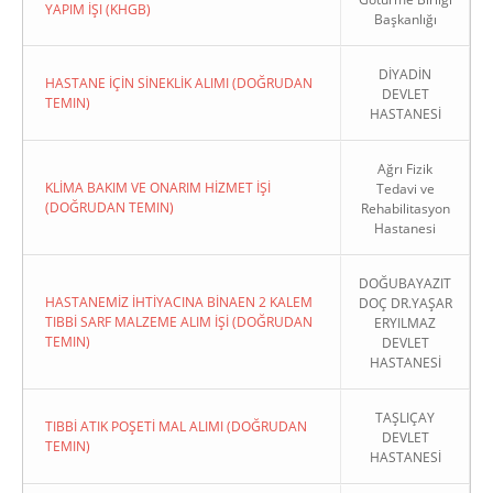
YAPIM İŞI (KHGB)
Başkanlığı
DİYADİN
HASTANE İÇİN SİNEKLİK ALIMI (DOĞRUDAN
DEVLET
TEMIN)
HASTANESİ
Ağrı Fizik
KLİMA BAKIM VE ONARIM HİZMET İŞİ
Tedavi ve
(DOĞRUDAN TEMIN)
Rehabilitasyon
Hastanesi
DOĞUBAYAZIT
HASTANEMİZ İHTİYACINA BİNAEN 2 KALEM
DOÇ DR.YAŞAR
TIBBİ SARF MALZEME ALIM İŞİ (DOĞRUDAN
ERYILMAZ
TEMIN)
DEVLET
HASTANESİ
TAŞLIÇAY
TIBBİ ATIK POŞETİ MAL ALIMI (DOĞRUDAN
DEVLET
TEMIN)
HASTANESİ