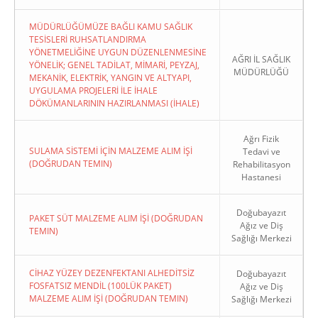
MÜDÜRLÜĞÜMÜZE BAĞLI KAMU SAĞLIK
TESİSLERİ RUHSATLANDIRMA
YÖNETMELİĞİNE UYGUN DÜZENLENMESİNE
AĞRI İL SAĞLIK
YÖNELİK; GENEL TADİLAT, MİMARİ, PEYZAJ,
MÜDÜRLÜĞÜ
MEKANİK, ELEKTRİK, YANGIN VE ALTYAPI,
UYGULAMA PROJELERİ İLE İHALE
DÖKÜMANLARININ HAZIRLANMASI (İHALE)
Ağrı Fizik
SULAMA SİSTEMİ İÇİN MALZEME ALIM İŞİ
Tedavi ve
(DOĞRUDAN TEMIN)
Rehabilitasyon
Hastanesi
Doğubayazıt
PAKET SÜT MALZEME ALIM İŞİ (DOĞRUDAN
Ağız ve Diş
TEMIN)
Sağlığı Merkezi
CİHAZ YÜZEY DEZENFEKTANI ALHEDİTSİZ
Doğubayazıt
FOSFATSIZ MENDİL (100LÜK PAKET)
Ağız ve Diş
MALZEME ALIM İŞİ (DOĞRUDAN TEMIN)
Sağlığı Merkezi