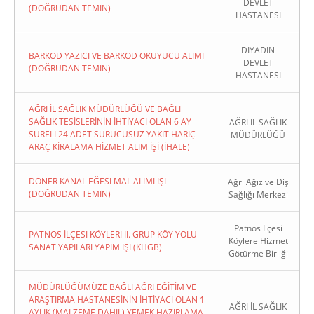
DEVLET
(DOĞRUDAN TEMIN)
HASTANESİ
DİYADİN
BARKOD YAZICI VE BARKOD OKUYUCU ALIMI
DEVLET
(DOĞRUDAN TEMIN)
HASTANESİ
AĞRI İL SAĞLIK MÜDÜRLÜĞÜ VE BAĞLI
SAĞLIK TESİSLERİNİN İHTİYACI OLAN 6 AY
AĞRI İL SAĞLIK
SÜRELİ 24 ADET SÜRÜCÜSÜZ YAKIT HARİÇ
MÜDÜRLÜĞÜ
ARAÇ KİRALAMA HİZMET ALIM İŞİ (İHALE)
DÖNER KANAL EĞESİ MAL ALIMI İŞİ
Ağrı Ağız ve Diş
(DOĞRUDAN TEMIN)
Sağlığı Merkezi
Patnos İlçesi
PATNOS İLÇESI KÖYLERI II. GRUP KÖY YOLU
Köylere Hizmet
SANAT YAPILARI YAPIM İŞI (KHGB)
Götürme Birliği
MÜDÜRLÜĞÜMÜZE BAĞLI AĞRI EĞİTİM VE
ARAŞTIRMA HASTANESİNİN İHTİYACI OLAN 1
AĞRI İL SAĞLIK
AYLIK (MALZEME DAHİL) YEMEK HAZIRLAMA