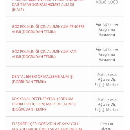
MÜDÜRLÜĞÜ
DAĞITIM VE SONRASI HİZMET ALIM İŞİ
(İHALE)
Ağrı Eğitim ve
GÖZ POLİKLİNİĞİ İÇİN ALÜMİNYUM PENCERE
Araştırma
ALIMI (DOĞRUDAN TEMIN)
Hastanesi
Ağrı Eğitim ve
GÖZ POLİKLİNİĞİ İÇİN ALÜMİNYUM KAPI
Araştırma
ALIMI (DOĞRUDAN TEMIN)
Hastanesi
Doğubayazıt
DENTAL ENJEKTÖR MALZEME ALIM İŞİ
Ağız ve Diş
(DOĞRUDAN TEMIN)
Sağlığı Merkezi
KÖK KANAL DEZENFEKTANI (SODYUM
Doğubayazıt
HİPOKLORİT İÇEREN) MALZEME ALIM İŞİ
Ağız ve Diş
(DOĞRUDAN TEMIN)
Sağlığı Merkezi
ELEŞKIRT İLÇESI GÖZAYDIN VE KAYAYOLU
KÖYLERE
KÖY YOLLARI BITÜMLÜ SICAK KARIŞIM 8CM
HİZMET