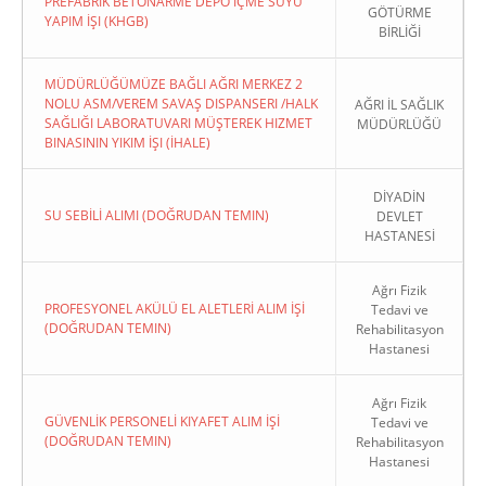
PREFABRIK BETONARME DEPO İÇME SUYU
GÖTÜRME
YAPIM İŞI (KHGB)
BİRLİĞİ
MÜDÜRLÜĞÜMÜZE BAĞLI AĞRI MERKEZ 2
NOLU ASM/VEREM SAVAŞ DISPANSERI /HALK
AĞRI İL SAĞLIK
SAĞLIĞI LABORATUVARI MÜŞTEREK HIZMET
MÜDÜRLÜĞÜ
BINASININ YIKIM İŞI (İHALE)
DİYADİN
SU SEBİLİ ALIMI (DOĞRUDAN TEMIN)
DEVLET
HASTANESİ
Ağrı Fizik
PROFESYONEL AKÜLÜ EL ALETLERİ ALIM İŞİ
Tedavi ve
(DOĞRUDAN TEMIN)
Rehabilitasyon
Hastanesi
Ağrı Fizik
GÜVENLİK PERSONELİ KIYAFET ALIM İŞİ
Tedavi ve
(DOĞRUDAN TEMIN)
Rehabilitasyon
Hastanesi