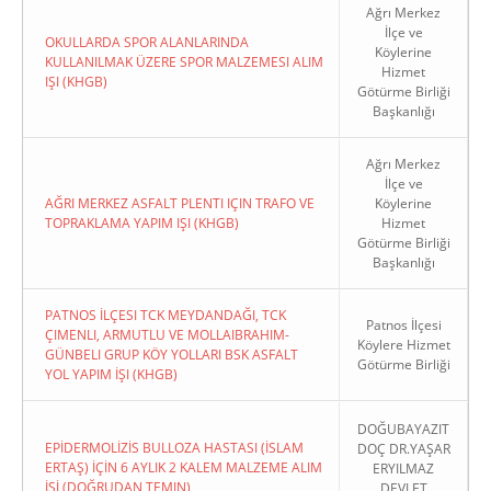
Ağrı Merkez
İlçe ve
OKULLARDA SPOR ALANLARINDA
Köylerine
KULLANILMAK ÜZERE SPOR MALZEMESI ALIM
Hizmet
IŞI (KHGB)
Götürme Birliği
Başkanlığı
Ağrı Merkez
İlçe ve
AĞRI MERKEZ ASFALT PLENTI IÇIN TRAFO VE
Köylerine
TOPRAKLAMA YAPIM IŞI (KHGB)
Hizmet
Götürme Birliği
Başkanlığı
PATNOS İLÇESI TCK MEYDANDAĞI, TCK
Patnos İlçesi
ÇIMENLI, ARMUTLU VE MOLLAIBRAHIM-
Köylere Hizmet
GÜNBELI GRUP KÖY YOLLARI BSK ASFALT
Götürme Birliği
YOL YAPIM İŞI (KHGB)
DOĞUBAYAZIT
EPİDERMOLİZİS BULLOZA HASTASI (İSLAM
DOÇ DR.YAŞAR
ERTAŞ) İÇİN 6 AYLIK 2 KALEM MALZEME ALIM
ERYILMAZ
İŞİ (DOĞRUDAN TEMIN)
DEVLET