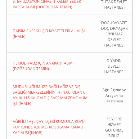
STERİLİZASYON CİHAZI 1 KALEM YEDEK
TUTAK DEVLET
PARÇA ALIMI (DOĞRUDAN TEMIN)
HASTANESİ
DOĞUBAYAZIT
DOÇ DR.YAŞAR
7 KISIM SÜREKLİ İŞÇİ KIYAFETLERİ ALIM İŞİ
ERYILMAZ
(İHALE)
DEVLET
HASTANESİ
DİYADİN
HEMODİYALİZ İÇİN ANAKART ALIMI
DEVLET
(DOĞRUDAN TEMIN)
HASTANESİ
MÜDÜRLÜĞÜMÜZE BAĞLI AĞIZ VE DİŞ
Ağrı Eğitim ve
SAĞLIĞI MERKEZLERİNİN İHTİYACI OLAN 6
Araştırma
AYLIK 115 KALEM DİŞ SARF MALZEME ALIM
Hastanesi
İŞİ; (İHALE)
KÖYLERE
AĞRI İLİ TAŞLIÇAY İLÇESİ KUMLUCA KÖYÜ
HİZMET
KÖY İÇİNDE 420 METRE SULAMA KANALI
GÖTÜRME
YAPIM İŞİ (KHGB)
BİRLİĞİ