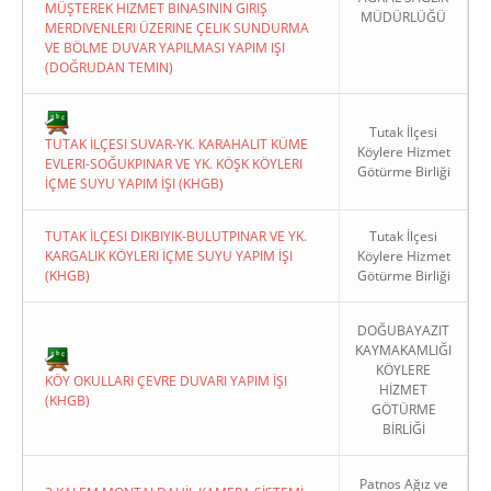
MÜŞTEREK HIZMET BINASININ GIRIŞ
MÜDÜRLÜĞÜ
MERDIVENLERI ÜZERINE ÇELIK SUNDURMA
VE BÖLME DUVAR YAPILMASI YAPIM IŞI
(DOĞRUDAN TEMIN)
Tutak İlçesi
TUTAK İLÇESI SUVAR-YK. KARAHALIT KÜME
Köylere Hizmet
EVLERI-SOĞUKPINAR VE YK. KÖŞK KÖYLERI
Götürme Birliği
İÇME SUYU YAPIM İŞI (KHGB)
TUTAK İLÇESI DIKBIYIK-BULUTPINAR VE YK.
Tutak İlçesi
KARGALIK KÖYLERI İÇME SUYU YAPIM İŞI
Köylere Hizmet
(KHGB)
Götürme Birliği
DOĞUBAYAZIT
KAYMAKAMLIĞI
KÖYLERE
KÖY OKULLARI ÇEVRE DUVARI YAPIM İŞI
HİZMET
(KHGB)
GÖTÜRME
BİRLİĞİ
Patnos Ağız ve