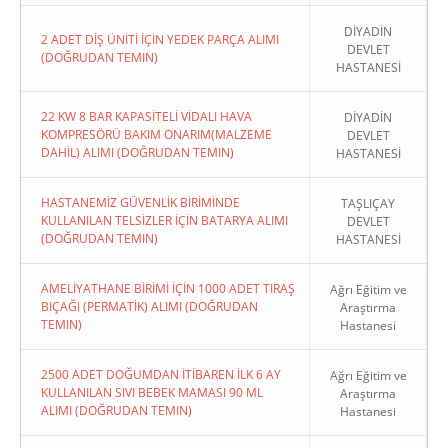
DİYADİN
2 ADET DİŞ ÜNİTİ İÇİN YEDEK PARÇA ALIMI
DEVLET
(DOĞRUDAN TEMIN)
HASTANESİ
22 KW 8 BAR KAPASİTELİ VİDALI HAVA
DİYADİN
KOMPRESÖRÜ BAKIM ONARIM(MALZEME
DEVLET
DAHİL) ALIMI (DOĞRUDAN TEMIN)
HASTANESİ
HASTANEMİZ GÜVENLİK BİRİMİNDE
TAŞLIÇAY
KULLANILAN TELSİZLER İÇİN BATARYA ALIMI
DEVLET
(DOĞRUDAN TEMIN)
HASTANESİ
AMELİYATHANE BİRİMİ İÇİN 1000 ADET TIRAŞ
Ağrı Eğitim ve
BIÇAĞI (PERMATİK) ALIMI (DOĞRUDAN
Araştırma
TEMIN)
Hastanesi
2500 ADET DOĞUMDAN İTİBAREN İLK 6 AY
Ağrı Eğitim ve
KULLANILAN SIVI BEBEK MAMASI 90 ML
Araştırma
ALIMI (DOĞRUDAN TEMIN)
Hastanesi