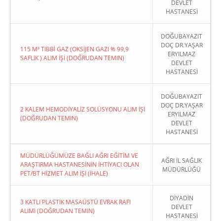
DEVLET
HASTANESİ
DOĞUBAYAZIT
DOÇ DR.YAŞAR
115 M³ TIBBİ GAZ (OKSİJEN GAZI % 99,9
ERYILMAZ
SAFLIK ) ALIM İŞİ (DOĞRUDAN TEMIN)
DEVLET
HASTANESİ
DOĞUBAYAZIT
DOÇ DR.YAŞAR
2 KALEM HEMODİYALİZ SOLÜSYONU ALIM İŞİ
ERYILMAZ
(DOĞRUDAN TEMIN)
DEVLET
HASTANESİ
MÜDÜRLÜĞÜMÜZE BAĞLI AĞRI EĞİTİM VE
AĞRI İL SAĞLIK
ARAŞTIRMA HASTANESİNİN İHTİYACI OLAN
MÜDÜRLÜĞÜ
PET/BT HİZMET ALIM İŞİ (İHALE)
DİYADİN
3 KATLI PLASTİK MASAÜSTÜ EVRAK RAFI
DEVLET
ALIMI (DOĞRUDAN TEMIN)
HASTANESİ