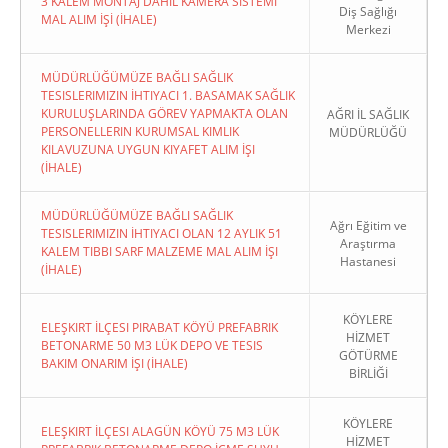
3 KALEM MONTAJ DAHİL KAMERA SİSTEMİ
Diş Sağlığı
MAL ALIM İŞİ (İHALE)
Merkezi
MÜDÜRLÜĞÜMÜZE BAĞLI SAĞLIK
TESISLERIMIZIN İHTIYACI 1. BASAMAK SAĞLIK
KURULUŞLARINDA GÖREV YAPMAKTA OLAN
AĞRI İL SAĞLIK
PERSONELLERIN KURUMSAL KIMLIK
MÜDÜRLÜĞÜ
KILAVUZUNA UYGUN KIYAFET ALIM İŞI
(İHALE)
MÜDÜRLÜĞÜMÜZE BAĞLI SAĞLIK
Ağrı Eğitim ve
TESISLERIMIZIN İHTIYACI OLAN 12 AYLIK 51
Araştırma
KALEM TIBBI SARF MALZEME MAL ALIM İŞI
Hastanesi
(İHALE)
KÖYLERE
ELEŞKIRT İLÇESI PIRABAT KÖYÜ PREFABRIK
HİZMET
BETONARME 50 M3 LÜK DEPO VE TESIS
GÖTÜRME
BAKIM ONARIM İŞI (İHALE)
BİRLİĞİ
KÖYLERE
ELEŞKIRT İLÇESI ALAGÜN KÖYÜ 75 M3 LÜK
HİZMET