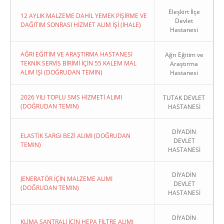
Eleşkirt İlçe
12 AYLIK MALZEME DAHİL YEMEK PİŞİRME VE
Devlet
DAĞITIM SONRASI HİZMET ALIM İŞİ (İHALE)
Hastanesi
AĞRI EĞİTİM VE ARAŞTIRMA HASTANESİ
Ağrı Eğitim ve
TEKNİK SERVİS BİRİMİ İÇİN 55 KALEM MAL
Araştırma
ALIM İŞİ (DOĞRUDAN TEMIN)
Hastanesi
2026 YILI TOPLU SMS HİZMETİ ALIMI
TUTAK DEVLET
(DOĞRUDAN TEMIN)
HASTANESİ
DİYADİN
ELASTİK SARGI BEZİ ALIMI (DOĞRUDAN
DEVLET
TEMIN)
HASTANESİ
DİYADİN
JENERATÖR İÇİN MALZEME ALIMI
DEVLET
(DOĞRUDAN TEMIN)
HASTANESİ
DİYADİN
KLİMA SANTRALİ İÇİN HEPA FİLTRE ALIMI