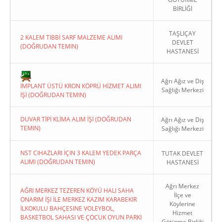
BİRLİĞİ
TAŞLIÇAY
2 KALEM TIBBİ SARF MALZEME ALIMI
DEVLET
(DOĞRUDAN TEMIN)
HASTANESİ
Copyright 2022. Ağrı Valiliği
Ağrı Ağız ve Diş
İMPLANT ÜSTÜ KRON KÖPRÜ HİZMET ALIMI
Sağlığı Merkezi
İŞİ (DOĞRUDAN TEMIN)
DUVAR TİPİ KLİMA ALIM İŞİ (DOĞRUDAN
Ağrı Ağız ve Diş
TEMIN)
Sağlığı Merkezi
NST CIHAZLARI İÇIN 3 KALEM YEDEK PARÇA
TUTAK DEVLET
ALIMI (DOĞRUDAN TEMIN)
HASTANESİ
Ağrı Merkez
AĞRI MERKEZ TEZEREN KÖYÜ HALI SAHA
İlçe ve
ONARIM İŞI İLE MERKEZ KAZIM KARABEKIR
Köylerine
İLKOKULU BAHÇESINE VOLEYBOL,
Hizmet
BASKETBOL SAHASI VE ÇOCUK OYUN PARKI
Götürme Birliği