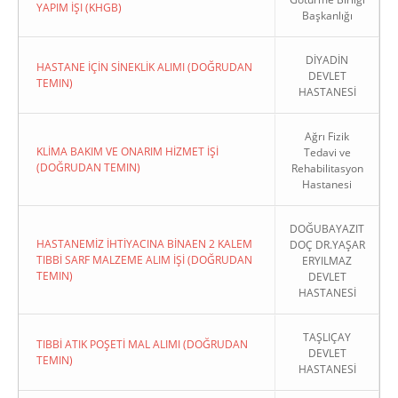
YAPIM İŞI (KHGB)
Başkanlığı
DİYADİN
HASTANE İÇİN SİNEKLİK ALIMI (DOĞRUDAN
DEVLET
TEMIN)
HASTANESİ
Ağrı Fizik
KLİMA BAKIM VE ONARIM HİZMET İŞİ
Tedavi ve
(DOĞRUDAN TEMIN)
Rehabilitasyon
Hastanesi
DOĞUBAYAZIT
HASTANEMİZ İHTİYACINA BİNAEN 2 KALEM
DOÇ DR.YAŞAR
TIBBİ SARF MALZEME ALIM İŞİ (DOĞRUDAN
ERYILMAZ
TEMIN)
DEVLET
HASTANESİ
TAŞLIÇAY
TIBBİ ATIK POŞETİ MAL ALIMI (DOĞRUDAN
DEVLET
TEMIN)
HASTANESİ