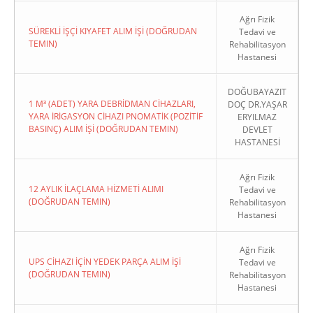
Ağrı Fizik
SÜREKLİ İŞÇİ KIYAFET ALIM İŞİ (DOĞRUDAN
Tedavi ve
TEMIN)
Rehabilitasyon
Hastanesi
DOĞUBAYAZIT
1 M³ (ADET) YARA DEBRİDMAN CİHAZLARI,
DOÇ DR.YAŞAR
YARA İRİGASYON CİHAZI PNOMATİK (POZİTİF
ERYILMAZ
BASINÇ) ALIM İŞİ (DOĞRUDAN TEMIN)
DEVLET
HASTANESİ
Ağrı Fizik
12 AYLIK İLAÇLAMA HİZMETİ ALIMI
Tedavi ve
(DOĞRUDAN TEMIN)
Rehabilitasyon
Hastanesi
Ağrı Fizik
UPS CİHAZI İÇİN YEDEK PARÇA ALIM İŞİ
Tedavi ve
(DOĞRUDAN TEMIN)
Rehabilitasyon
Hastanesi