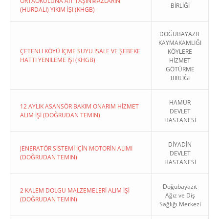
ORTAOKULUNA AIT TAŞINMAZLARIN
BİRLİĞİ
(HURDALI) YIKIM İŞI (KHGB)
DOĞUBAYAZIT
KAYMAKAMLIĞI
ÇETENLI KÖYÜ İÇME SUYU İSALE VE ŞEBEKE
KÖYLERE
HATTI YENILEME İŞI (KHGB)
HİZMET
GÖTÜRME
BİRLİĞİ
HAMUR
12 AYLIK ASANSÖR BAKIM ONARIM HİZMET
DEVLET
ALIM İŞİ (DOĞRUDAN TEMIN)
HASTANESİ
DİYADİN
JENERATÖR SİSTEMİ İÇİN MOTORİN ALIMI
DEVLET
(DOĞRUDAN TEMIN)
HASTANESİ
Doğubayazıt
2 KALEM DOLGU MALZEMELERİ ALIM İŞİ
Ağız ve Diş
(DOĞRUDAN TEMIN)
Sağlığı Merkezi