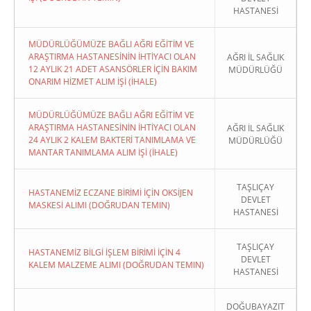
HASTANESİ
MÜDÜRLÜĞÜMÜZE BAĞLI AĞRI EĞİTİM VE
ARAŞTIRMA HASTANESİNİN İHTİYACI OLAN
AĞRI İL SAĞLIK
12 AYLIK 21 ADET ASANSÖRLER İÇİN BAKIM
MÜDÜRLÜĞÜ
ONARIM HİZMET ALIM İŞİ (İHALE)
MÜDÜRLÜĞÜMÜZE BAĞLI AĞRI EĞİTİM VE
ARAŞTIRMA HASTANESİNİN İHTİYACI OLAN
AĞRI İL SAĞLIK
24 AYLIK 2 KALEM BAKTERİ TANIMLAMA VE
MÜDÜRLÜĞÜ
MANTAR TANIMLAMA ALIM İŞİ (İHALE)
TAŞLIÇAY
HASTANEMİZ ECZANE BİRİMİ İÇİN OKSİJEN
DEVLET
MASKESİ ALIMI (DOĞRUDAN TEMIN)
HASTANESİ
TAŞLIÇAY
HASTANEMİZ BİLGİ İŞLEM BİRİMİ İÇİN 4
DEVLET
KALEM MALZEME ALIMI (DOĞRUDAN TEMIN)
HASTANESİ
DOĞUBAYAZIT