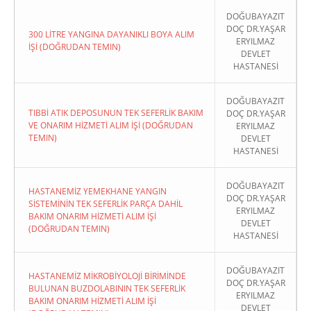
DOĞUBAYAZIT
DOÇ DR.YAŞAR
300 LİTRE YANGINA DAYANIKLI BOYA ALIM
ERYILMAZ
İŞİ (DOĞRUDAN TEMIN)
DEVLET
HASTANESİ
DOĞUBAYAZIT
TIBBİ ATIK DEPOSUNUN TEK SEFERLİK BAKIM
DOÇ DR.YAŞAR
VE ONARIM HİZMETİ ALIM İŞİ (DOĞRUDAN
ERYILMAZ
TEMIN)
DEVLET
HASTANESİ
DOĞUBAYAZIT
HASTANEMİZ YEMEKHANE YANGIN
DOÇ DR.YAŞAR
SİSTEMİNİN TEK SEFERLİK PARÇA DAHİL
ERYILMAZ
BAKIM ONARIM HİZMETİ ALIM İŞİ
DEVLET
(DOĞRUDAN TEMIN)
HASTANESİ
DOĞUBAYAZIT
HASTANEMİZ MİKROBİYOLOJİ BİRİMİNDE
DOÇ DR.YAŞAR
BULUNAN BUZDOLABININ TEK SEFERLİK
ERYILMAZ
BAKIM ONARIM HİZMETİ ALIM İŞİ
DEVLET