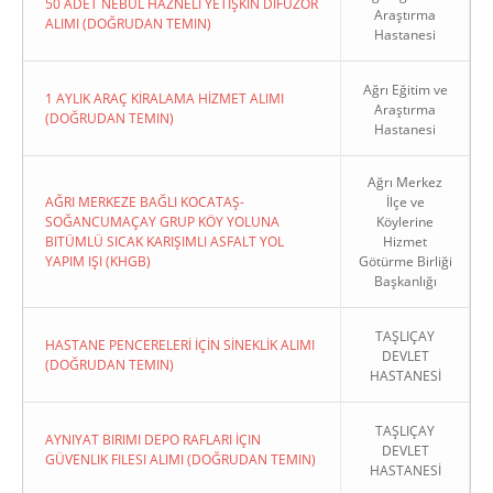
50 ADET NEBÜL HAZNELİ YETİŞKİN DİFÜZÖR
Araştırma
ALIMI (DOĞRUDAN TEMIN)
Hastanesi
Ağrı Eğitim ve
1 AYLIK ARAÇ KİRALAMA HİZMET ALIMI
Araştırma
(DOĞRUDAN TEMIN)
Hastanesi
Ağrı Merkez
AĞRI MERKEZE BAĞLI KOCATAŞ-
İlçe ve
SOĞANCUMAÇAY GRUP KÖY YOLUNA
Köylerine
BITÜMLÜ SICAK KARIŞIMLI ASFALT YOL
Hizmet
YAPIM IŞI (KHGB)
Götürme Birliği
Başkanlığı
TAŞLIÇAY
HASTANE PENCERELERİ İÇİN SİNEKLİK ALIMI
DEVLET
(DOĞRUDAN TEMIN)
HASTANESİ
TAŞLIÇAY
AYNIYAT BIRIMI DEPO RAFLARI İÇIN
DEVLET
GÜVENLIK FILESI ALIMI (DOĞRUDAN TEMIN)
HASTANESİ