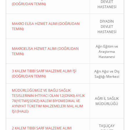
DEVLET
(DOĞRUDAN TEMIN)
HASTANESİ
DİYADİN
MAKRO ELİSA HİZMET ALIMI (DOĞRUDAN
DEVLET
TEMIN)
HASTANESİ
Ağrı Eğitim ve
MAKROELİSA HİZMET ALIMI (DOĞRUDAN
Araştırma
TEMIN)
Hastanesi
3 KALEM TIBBİ SARF MALZEME ALIMI İŞİ
Ağrı Ağız ve Diş
(DOĞRUDAN TEMIN)
Sağlığı Merkezi
MÜDÜRLÜĞÜMÜZ VE BAĞLI SAĞLIK
TESISLERININ IHTIYACI OLAN 12(ONIKI) AYLIK
AĞRI İL SAĞLIK
78(YETMIŞSEKIZ) KALEM BIYOMEDIKAL VE
MÜDÜRLÜĞÜ
AYNIYAT TÜKETIM MALZEMELERI MAL ALIM
İŞI (İHALE)
TAŞLIÇAY
2 KALEM TIBBI SARF MALZEME ALIMI