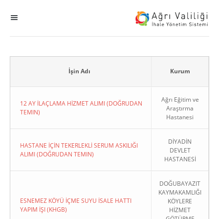
MENÜ
Ana Sayfa
ihale
İşin Adı
Kurum
Dogrudan Temin
Ağrı Eğitim ve
12 AY İLAÇLAMA HİZMET ALIMI (DOĞRUDAN
Araştırma
TEMIN)
Hastanesi
Sodes
DİYADİN
KHGB
HASTANE İÇİN TEKERLEKLİ SERUM ASKILIĞI
DEVLET
ALIMI (DOĞRUDAN TEMIN)
HASTANESİ
Okul
DOĞUBAYAZIT
KAYMAKAMLIĞI
Sonuçlanan Kayıtlar
ESNEMEZ KÖYÜ İÇME SUYU İSALE HATTI
KÖYLERE
YAPIM İŞI (KHGB)
HİZMET
Kapat
GÖTÜRME