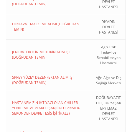
DEVLET
(DOĞRUDAN TEMIN)
HASTANESİ
DİYADİN
HIRDAVAT MALZEME ALIMI (DOĞRUDAN
DEVLET
TEMIN)
HASTANESİ
Ağrı Fizik
JENERATÖR İÇİN MOTORİN ALIM İŞİ
Tedavi ve
(DOĞRUDAN TEMIN)
Rehabilitasyon
Hastanesi
SPREY YÜZEY DEZENFEKTAN ALIM İŞİ
Ağrı Ağız ve Diş
(DOĞRUDAN TEMIN)
Sağlığı Merkezi
DOĞUBAYAZIT
HASTANEMİZİN İHTİYACI OLAN CHİLLER
DOÇ DR.YAŞAR
YENİLEME VE PLAKLI EŞANJÖRLÜ PRİMER-
ERYILMAZ
SEKONDER DEVRE TESİS İŞİ (İHALE)
DEVLET
HASTANESİ