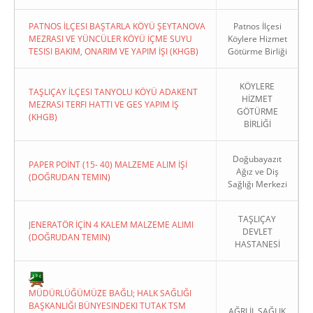
PATNOS İLÇESI BAŞTARLA KÖYÜ ŞEYTANOVA
Patnos İlçesi
MEZRASI VE YÜNCÜLER KÖYÜ İÇME SUYU
Köylere Hizmet
TESISI BAKIM, ONARIM VE YAPIM İŞI (KHGB)
Götürme Birliği
KÖYLERE
TAŞLIÇAY İLÇESI TANYOLU KÖYÜ ADAKENT
HİZMET
MEZRASI TERFI HATTI VE GES YAPIM İŞ
GÖTÜRME
(KHGB)
BİRLİĞİ
Doğubayazıt
PAPER POİNT (15- 40) MALZEME ALIM İŞİ
Ağız ve Diş
(DOĞRUDAN TEMIN)
Sağlığı Merkezi
TAŞLIÇAY
JENERATÖR İÇİN 4 KALEM MALZEME ALIMI
DEVLET
(DOĞRUDAN TEMIN)
HASTANESİ
MÜDÜRLÜĞÜMÜZE BAĞLI; HALK SAĞLIĞI
BAŞKANLIĞI BÜNYESINDEKI TUTAK TSM
AĞRI İL SAĞLIK