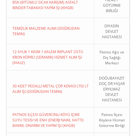
BSK (BITÜMLÜ SICAK KARIŞIM) ASFALT
GÖTÜRME
BINDER TABAKASI YAPIM İŞI (KHGB)
BİRLİĞİ
DİYADİN
TEMİZLİK MALZEME ALIMI (DOĞRUDAN
DEVLET
TEMIN)
HASTANESİ
12 AYLIK 1 KISIM 1 KALEM İMPLANT ÜSTÜ
Patnos Ağız ve
KRON KÖPRÜ (SERAMİK) HİZMET ALIM İŞİ
Diş Sağlığı
(İHALE)
Merkezi
DOĞUBAYAZIT
DOÇ DR.YAŞAR
30 ADET PEDALLI METAL ÇÖP KOVASI (70) LT
ERYILMAZ
ALIM İŞİ (DOĞRUDAN TEMIN)
DEVLET
HASTANESİ
PATNOS İLÇESI GÜVERCINLI KÖYÜ İÇME
Patnos İlçesi
SUYU TESISI VE ENH (ENERJI NAKIL HATTI)
Köylere Hizmet
BAKIM, ONARIM VE YAPIM İŞI (KHGB)
Götürme Birliği