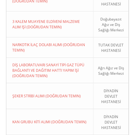
(DOĞRUDAN TEMIN)
HASTANESİ
Doğubayazıt
3 KALEM MUAYENE ELDİVENİ MALZEME
Ağız ve Diş
ALIM İŞİ (DOĞRUDAN TEMIN)
Sağlığı Merkezi
NARKOTIK İLAÇ DOLABI ALIMI (DOĞRUDAN
TUTAK DEVLET
TEMIN)
HASTANESİ
DİŞ LABORATUVARI SANAYİ TİPİ GAZ TÜPÜ
Ağrı Ağız ve Diş
BAĞLANTI VE DAĞITIM HATTI YAPIM İŞİ
Sağlığı Merkezi
(DOĞRUDAN TEMIN)
DİYADİN
ŞEKER STRİBİ ALIMI (DOĞRUDAN TEMIN)
DEVLET
HASTANESİ
DİYADİN
KAN GRUBU KİTİ ALIMI (DOĞRUDAN TEMIN)
DEVLET
HASTANESİ