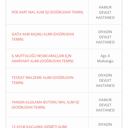
HAMUR
POE KART MAL ALIM İŞİ (DOĞRUDAN TEMIN)
DEVLET
HASTANESİ
DİYADİN
GAİTA KABI KAŞIKLI ALIMI (DOĞRUDAN
DEVLET
TEMIN)
HASTANESİ
İL MÜFTÜLÜĞÜ RESMİ ARAÇLARI İÇİN
Ağrı İl
AKARYAKIT ALIMI (DOĞRUDAN TEMIN)
Müftülüğü
DİYADİN
TESİSAT MALZEME ALIMI (DOĞRUDAN
DEVLET
TEMIN)
HASTANESİ
HAMUR
YANGIN ALGILAMA BUTONU MAL ALIM İŞİ
DEVLET
(DOĞRUDAN TEMIN)
HASTANESİ
DİYADİN
12 AYLIK İLAÇLAMA HİZMETİ ALIMI