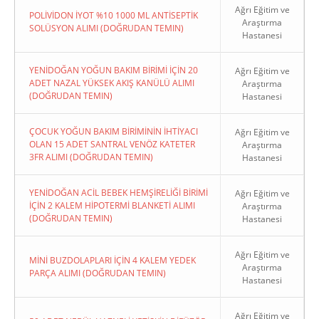
Ağrı Eğitim ve
POLİVİDON İYOT %10 1000 ML ANTİSEPTİK
Araştırma
SOLÜSYON ALIMI (DOĞRUDAN TEMIN)
Hastanesi
YENİDOĞAN YOĞUN BAKIM BİRİMİ İÇİN 20
Ağrı Eğitim ve
ADET NAZAL YÜKSEK AKIŞ KANÜLÜ ALIMI
Araştırma
(DOĞRUDAN TEMIN)
Hastanesi
ÇOCUK YOĞUN BAKIM BİRİMİNİN İHTİYACI
Ağrı Eğitim ve
OLAN 15 ADET SANTRAL VENÖZ KATETER
Araştırma
3FR ALIMI (DOĞRUDAN TEMIN)
Hastanesi
YENİDOĞAN ACİL BEBEK HEMŞİRELİĞİ BİRİMİ
Ağrı Eğitim ve
İÇİN 2 KALEM HİPOTERMİ BLANKETİ ALIMI
Araştırma
(DOĞRUDAN TEMIN)
Hastanesi
Ağrı Eğitim ve
MİNİ BUZDOLAPLARI İÇİN 4 KALEM YEDEK
Araştırma
PARÇA ALIMI (DOĞRUDAN TEMIN)
Hastanesi
Ağrı Eğitim ve