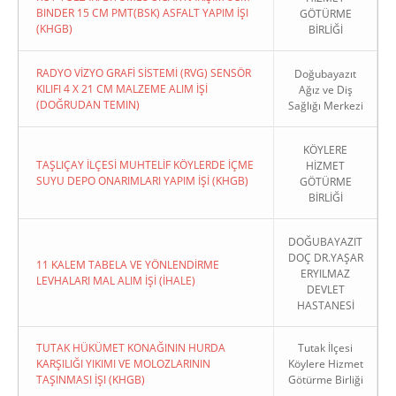
BINDER 15 CM PMT(BSK) ASFALT YAPIM İŞI
GÖTÜRME
(KHGB)
BİRLİĞİ
RADYO VİZYO GRAFİ SİSTEMİ (RVG) SENSÖR
Doğubayazıt
KILIFI 4 X 21 CM MALZEME ALIM İŞİ
Ağız ve Diş
(DOĞRUDAN TEMIN)
Sağlığı Merkezi
KÖYLERE
TAŞLIÇAY İLÇESİ MUHTELİF KÖYLERDE İÇME
HİZMET
SUYU DEPO ONARIMLARI YAPIM İŞİ (KHGB)
GÖTÜRME
BİRLİĞİ
DOĞUBAYAZIT
DOÇ DR.YAŞAR
11 KALEM TABELA VE YÖNLENDİRME
ERYILMAZ
LEVHALARI MAL ALIM İŞİ (İHALE)
DEVLET
HASTANESİ
TUTAK HÜKÜMET KONAĞININ HURDA
Tutak İlçesi
KARŞILIĞI YIKIMI VE MOLOZLARININ
Köylere Hizmet
TAŞINMASI İŞI (KHGB)
Götürme Birliği