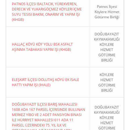
PATNOS İLÇESI BALTACIK, YÜREKVEREN,
Patnos İlçesi
DERECIK VE YUKARIGÖÇMEZ KÖYLERI İÇME
Köylere Hizmet
SUYU TESISI BAKIM, ONARIM VE YAPIM İŞI
Götürme Birliği
(KHGB)
DOĞUBAYAZIT
KAYMAKAMLIĞI
HALLAÇ KÖYÜ KÖY YOLU BSK ASFALT
KÖYLERE
AŞINMA TABAKASI YAPIM İŞI (KHGB)
HİZMET
GÖTÜRME
BİRLİĞİ
KÖYLERE
ELEŞKIRT İLÇESI DOLUTAŞ KÖYÜ EK İSALE
HİZMET
HATTI YAPIM İŞI (İHALE)
GÖTÜRME
BİRLİĞİ
DOĞUBAYAZIT İLÇESI BARIŞ MAHALLESI
DOĞUBAYAZIT
1608 ADA 167 PARSEL İÇERISINDE BULUNAN
KAYMAKAMLIĞI
MERKEZ YİBO VE 2 ADET PANSIYON BINASI
KÖYLERE
İLE HÜRRIYET MAHALLESI 611 ADA 11
HİZMET
PARSEL ÜZERINDEKI 75. YIL İLK VE
GÖTÜRME