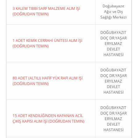
Doğubayazıt
3 KALEM TIBBİ SARF MALZEME ALIM İŞİ
Ağız ve Diş
(DOĞRUDAN TEMIN)
Sağlığı Merkezi
DOĞUBAYAZIT
DOÇ DR.YAŞAR
1 ADET KEMİK CERRAHİ ÜNİTESİ ALIM İŞİ
ERYILMAZ
(DOĞRUDAN TEMIN)
DEVLET
HASTANESİ
DOĞUBAYAZIT
DOÇ DR.YAŞAR
80 ADET (ALTILI) HAFİF YÜK RAFI ALIM İŞİ
ERYILMAZ
(DOĞRUDAN TEMIN)
DEVLET
HASTANESİ
DOĞUBAYAZIT
DOÇ DR.YAŞAR
15 ADET KENDİLİĞİNDEN KAPANAN ACİL
ERYILMAZ
ÇIKIŞ KAPISI ALIM İŞİ (DOĞRUDAN TEMIN)
DEVLET
HASTANESİ