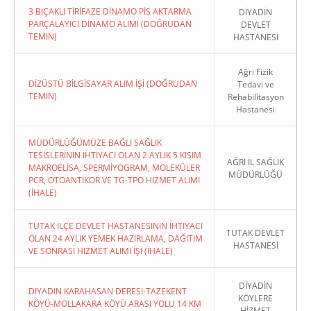
3 BIÇAKLI TİRİFAZE DİNAMO PİS AKTARMA
DİYADİN
PARÇALAYICI DİNAMO ALIMI (DOĞRUDAN
DEVLET
TEMIN)
HASTANESİ
Ağrı Fizik
DİZÜSTÜ BİLGİSAYAR ALIM İŞİ (DOĞRUDAN
Tedavi ve
TEMIN)
Rehabilitasyon
Hastanesi
MÜDÜRLÜĞÜMÜZE BAĞLI SAĞLIK
TESİSLERİNİN İHTİYACI OLAN 2 AYLIK 5 KISIM
AĞRI İL SAĞLIK
MAKROELİSA, SPERMİYOGRAM, MOLEKÜLER
MÜDÜRLÜĞÜ
PCR, OTOANTİKOR VE TG-TPO HİZMET ALIMI
(İHALE)
TUTAK İLÇE DEVLET HASTANESININ İHTIYACI
TUTAK DEVLET
OLAN 24 AYLIK YEMEK HAZIRLAMA, DAĞITIM
HASTANESİ
VE SONRASI HIZMET ALIMI İŞI (İHALE)
DİYADİN
DIYADIN KARAHASAN DERESI-TAZEKENT
KÖYLERE
KÖYÜ-MOLLAKARA KÖYÜ ARASI YOLU 14 KM
HİZMET