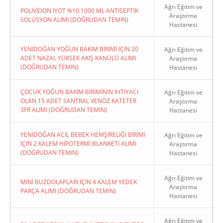
Ağrı Eğitim ve
POLİVİDON İYOT %10 1000 ML ANTİSEPTİK
Araştırma
SOLÜSYON ALIMI (DOĞRUDAN TEMIN)
Hastanesi
YENİDOĞAN YOĞUN BAKIM BİRİMİ İÇİN 20
Ağrı Eğitim ve
ADET NAZAL YÜKSEK AKIŞ KANÜLÜ ALIMI
Araştırma
(DOĞRUDAN TEMIN)
Hastanesi
ÇOCUK YOĞUN BAKIM BİRİMİNİN İHTİYACI
Ağrı Eğitim ve
OLAN 15 ADET SANTRAL VENÖZ KATETER
Araştırma
3FR ALIMI (DOĞRUDAN TEMIN)
Hastanesi
YENİDOĞAN ACİL BEBEK HEMŞİRELİĞİ BİRİMİ
Ağrı Eğitim ve
İÇİN 2 KALEM HİPOTERMİ BLANKETİ ALIMI
Araştırma
(DOĞRUDAN TEMIN)
Hastanesi
Ağrı Eğitim ve
MİNİ BUZDOLAPLARI İÇİN 4 KALEM YEDEK
Araştırma
PARÇA ALIMI (DOĞRUDAN TEMIN)
Hastanesi
Ağrı Eğitim ve