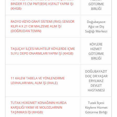
BINDER 15 CM PMT(BSK) ASFALT YAPIM İŞI
GÖTÜRME
(KHGB)
BİRLİĞİ
RADYO VİZYO GRAFİ SİSTEMİ (RVG) SENSÖR
Doğubayazıt
KILIFI 4 X 21 CM MALZEME ALIM İŞİ
Ağız ve Diş
(DOĞRUDAN TEMIN)
Sağlığı Merkezi
KÖYLERE
TAŞLIÇAY İLÇESİ MUHTELİF KÖYLERDE İÇME
HİZMET
SUYU DEPO ONARIMLARI YAPIM İŞİ (KHGB)
GÖTÜRME
BİRLİĞİ
DOĞUBAYAZIT
DOÇ DR.YAŞAR
11 KALEM TABELA VE YÖNLENDİRME
ERYILMAZ
LEVHALARI MAL ALIM İŞİ (İHALE)
DEVLET
HASTANESİ
TUTAK HÜKÜMET KONAĞININ HURDA
Tutak İlçesi
KARŞILIĞI YIKIMI VE MOLOZLARININ
Köylere Hizmet
TAŞINMASI İŞI (KHGB)
Götürme Birliği