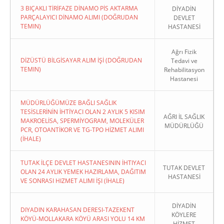
3 BIÇAKLI TİRİFAZE DİNAMO PİS AKTARMA
DİYADİN
PARÇALAYICI DİNAMO ALIMI (DOĞRUDAN
DEVLET
TEMIN)
HASTANESİ
Ağrı Fizik
DİZÜSTÜ BİLGİSAYAR ALIM İŞİ (DOĞRUDAN
Tedavi ve
TEMIN)
Rehabilitasyon
Hastanesi
MÜDÜRLÜĞÜMÜZE BAĞLI SAĞLIK
TESİSLERİNİN İHTİYACI OLAN 2 AYLIK 5 KISIM
AĞRI İL SAĞLIK
MAKROELİSA, SPERMİYOGRAM, MOLEKÜLER
MÜDÜRLÜĞÜ
PCR, OTOANTİKOR VE TG-TPO HİZMET ALIMI
(İHALE)
TUTAK İLÇE DEVLET HASTANESININ İHTIYACI
TUTAK DEVLET
OLAN 24 AYLIK YEMEK HAZIRLAMA, DAĞITIM
HASTANESİ
VE SONRASI HIZMET ALIMI İŞI (İHALE)
DİYADİN
DIYADIN KARAHASAN DERESI-TAZEKENT
KÖYLERE
KÖYÜ-MOLLAKARA KÖYÜ ARASI YOLU 14 KM
HİZMET