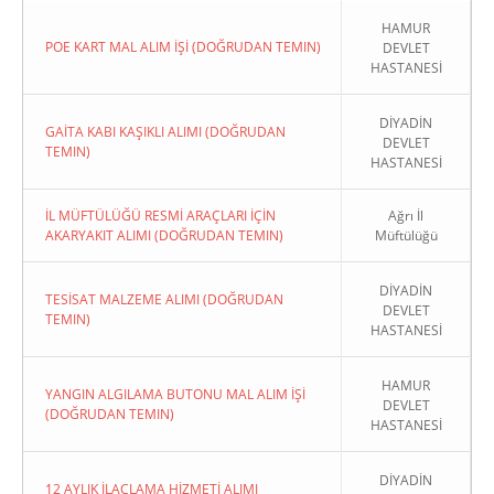
HAMUR
POE KART MAL ALIM İŞİ (DOĞRUDAN TEMIN)
DEVLET
HASTANESİ
DİYADİN
GAİTA KABI KAŞIKLI ALIMI (DOĞRUDAN
DEVLET
TEMIN)
HASTANESİ
İL MÜFTÜLÜĞÜ RESMİ ARAÇLARI İÇİN
Ağrı İl
AKARYAKIT ALIMI (DOĞRUDAN TEMIN)
Müftülüğü
DİYADİN
TESİSAT MALZEME ALIMI (DOĞRUDAN
DEVLET
TEMIN)
HASTANESİ
HAMUR
YANGIN ALGILAMA BUTONU MAL ALIM İŞİ
DEVLET
(DOĞRUDAN TEMIN)
HASTANESİ
DİYADİN
12 AYLIK İLAÇLAMA HİZMETİ ALIMI