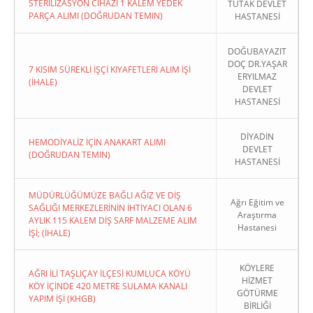
STERİLİZASYON CİHAZI 1 KALEM YEDEK
TUTAK DEVLET
PARÇA ALIMI (DOĞRUDAN TEMIN)
HASTANESİ
DOĞUBAYAZIT
DOÇ DR.YAŞAR
7 KISIM SÜREKLİ İŞÇİ KIYAFETLERİ ALIM İŞİ
ERYILMAZ
(İHALE)
DEVLET
HASTANESİ
DİYADİN
HEMODİYALİZ İÇİN ANAKART ALIMI
DEVLET
(DOĞRUDAN TEMIN)
HASTANESİ
MÜDÜRLÜĞÜMÜZE BAĞLI AĞIZ VE DİŞ
Ağrı Eğitim ve
SAĞLIĞI MERKEZLERİNİN İHTİYACI OLAN 6
Araştırma
AYLIK 115 KALEM DİŞ SARF MALZEME ALIM
Hastanesi
İŞİ; (İHALE)
KÖYLERE
AĞRI İLİ TAŞLIÇAY İLÇESİ KUMLUCA KÖYÜ
HİZMET
KÖY İÇİNDE 420 METRE SULAMA KANALI
GÖTÜRME
YAPIM İŞİ (KHGB)
BİRLİĞİ