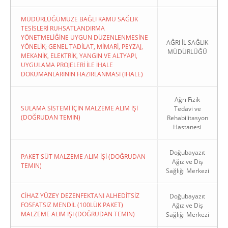
MÜDÜRLÜĞÜMÜZE BAĞLI KAMU SAĞLIK
TESİSLERİ RUHSATLANDIRMA
YÖNETMELİĞİNE UYGUN DÜZENLENMESİNE
AĞRI İL SAĞLIK
YÖNELİK; GENEL TADİLAT, MİMARİ, PEYZAJ,
MÜDÜRLÜĞÜ
MEKANİK, ELEKTRİK, YANGIN VE ALTYAPI,
UYGULAMA PROJELERİ İLE İHALE
DÖKÜMANLARININ HAZIRLANMASI (İHALE)
Ağrı Fizik
SULAMA SİSTEMİ İÇİN MALZEME ALIM İŞİ
Tedavi ve
(DOĞRUDAN TEMIN)
Rehabilitasyon
Hastanesi
Doğubayazıt
PAKET SÜT MALZEME ALIM İŞİ (DOĞRUDAN
Ağız ve Diş
TEMIN)
Sağlığı Merkezi
CİHAZ YÜZEY DEZENFEKTANI ALHEDİTSİZ
Doğubayazıt
FOSFATSIZ MENDİL (100LÜK PAKET)
Ağız ve Diş
MALZEME ALIM İŞİ (DOĞRUDAN TEMIN)
Sağlığı Merkezi