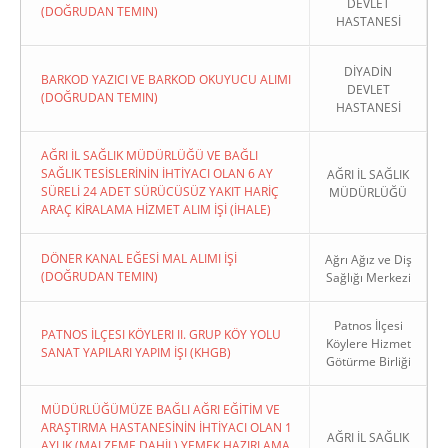
DEVLET
(DOĞRUDAN TEMIN)
HASTANESİ
DİYADİN
BARKOD YAZICI VE BARKOD OKUYUCU ALIMI
DEVLET
(DOĞRUDAN TEMIN)
HASTANESİ
AĞRI İL SAĞLIK MÜDÜRLÜĞÜ VE BAĞLI
SAĞLIK TESİSLERİNİN İHTİYACI OLAN 6 AY
AĞRI İL SAĞLIK
SÜRELİ 24 ADET SÜRÜCÜSÜZ YAKIT HARİÇ
MÜDÜRLÜĞÜ
ARAÇ KİRALAMA HİZMET ALIM İŞİ (İHALE)
DÖNER KANAL EĞESİ MAL ALIMI İŞİ
Ağrı Ağız ve Diş
(DOĞRUDAN TEMIN)
Sağlığı Merkezi
Patnos İlçesi
PATNOS İLÇESI KÖYLERI II. GRUP KÖY YOLU
Köylere Hizmet
SANAT YAPILARI YAPIM İŞI (KHGB)
Götürme Birliği
MÜDÜRLÜĞÜMÜZE BAĞLI AĞRI EĞİTİM VE
ARAŞTIRMA HASTANESİNİN İHTİYACI OLAN 1
AĞRI İL SAĞLIK
AYLIK (MALZEME DAHİL) YEMEK HAZIRLAMA