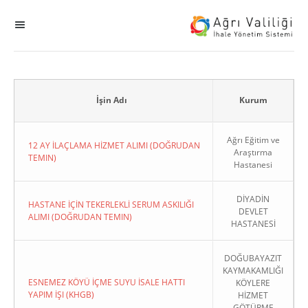
MENÜ
Ana Sayfa
ihale
İşin Adı
Kurum
Dogrudan Temin
Ağrı Eğitim ve
12 AY İLAÇLAMA HİZMET ALIMI (DOĞRUDAN
Araştırma
TEMIN)
Hastanesi
Sodes
DİYADİN
KHGB
HASTANE İÇİN TEKERLEKLİ SERUM ASKILIĞI
DEVLET
ALIMI (DOĞRUDAN TEMIN)
HASTANESİ
Okul
DOĞUBAYAZIT
KAYMAKAMLIĞI
Sonuçlanan Kayıtlar
ESNEMEZ KÖYÜ İÇME SUYU İSALE HATTI
KÖYLERE
YAPIM İŞI (KHGB)
HİZMET
Kapat
GÖTÜRME