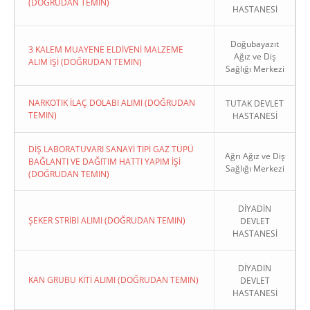
(DOĞRUDAN TEMIN)
HASTANESİ
Doğubayazıt
3 KALEM MUAYENE ELDİVENİ MALZEME
Ağız ve Diş
ALIM İŞİ (DOĞRUDAN TEMIN)
Sağlığı Merkezi
NARKOTIK İLAÇ DOLABI ALIMI (DOĞRUDAN
TUTAK DEVLET
TEMIN)
HASTANESİ
DİŞ LABORATUVARI SANAYİ TİPİ GAZ TÜPÜ
Ağrı Ağız ve Diş
BAĞLANTI VE DAĞITIM HATTI YAPIM İŞİ
Sağlığı Merkezi
(DOĞRUDAN TEMIN)
DİYADİN
ŞEKER STRİBİ ALIMI (DOĞRUDAN TEMIN)
DEVLET
HASTANESİ
DİYADİN
KAN GRUBU KİTİ ALIMI (DOĞRUDAN TEMIN)
DEVLET
HASTANESİ