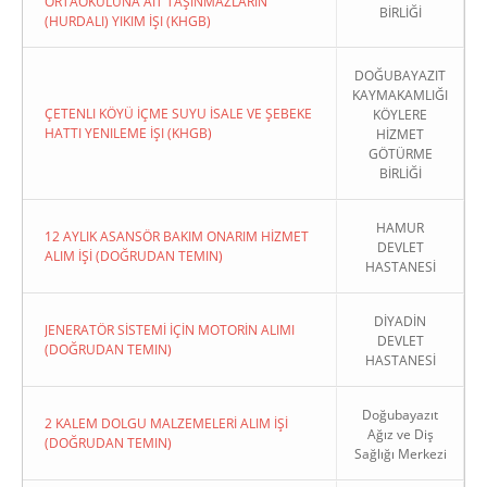
ORTAOKULUNA AIT TAŞINMAZLARIN
BİRLİĞİ
(HURDALI) YIKIM İŞI (KHGB)
DOĞUBAYAZIT
KAYMAKAMLIĞI
ÇETENLI KÖYÜ İÇME SUYU İSALE VE ŞEBEKE
KÖYLERE
HATTI YENILEME İŞI (KHGB)
HİZMET
GÖTÜRME
BİRLİĞİ
HAMUR
12 AYLIK ASANSÖR BAKIM ONARIM HİZMET
DEVLET
ALIM İŞİ (DOĞRUDAN TEMIN)
HASTANESİ
DİYADİN
JENERATÖR SİSTEMİ İÇİN MOTORİN ALIMI
DEVLET
(DOĞRUDAN TEMIN)
HASTANESİ
Doğubayazıt
2 KALEM DOLGU MALZEMELERİ ALIM İŞİ
Ağız ve Diş
(DOĞRUDAN TEMIN)
Sağlığı Merkezi