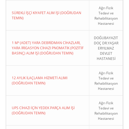
Ağrı Fizik
SÜREKLİ İŞÇİ KIYAFET ALIM İŞİ (DOĞRUDAN
Tedavi ve
TEMIN)
Rehabilitasyon
Hastanesi
DOĞUBAYAZIT
1 M³ (ADET) YARA DEBRİDMAN CİHAZLARI,
DOÇ DR.YAŞAR
YARA İRİGASYON CİHAZI PNOMATİK (POZİTİF
ERYILMAZ
BASINÇ) ALIM İŞİ (DOĞRUDAN TEMIN)
DEVLET
HASTANESİ
Ağrı Fizik
12 AYLIK İLAÇLAMA HİZMETİ ALIMI
Tedavi ve
(DOĞRUDAN TEMIN)
Rehabilitasyon
Hastanesi
Ağrı Fizik
UPS CİHAZI İÇİN YEDEK PARÇA ALIM İŞİ
Tedavi ve
(DOĞRUDAN TEMIN)
Rehabilitasyon
Hastanesi