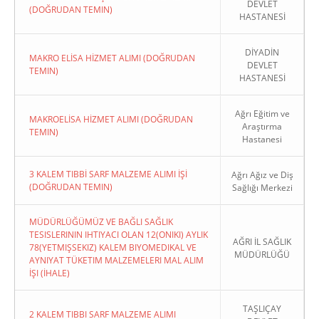
DEVLET
(DOĞRUDAN TEMIN)
HASTANESİ
DİYADİN
MAKRO ELİSA HİZMET ALIMI (DOĞRUDAN
DEVLET
TEMIN)
HASTANESİ
Ağrı Eğitim ve
MAKROELİSA HİZMET ALIMI (DOĞRUDAN
Araştırma
TEMIN)
Hastanesi
3 KALEM TIBBİ SARF MALZEME ALIMI İŞİ
Ağrı Ağız ve Diş
(DOĞRUDAN TEMIN)
Sağlığı Merkezi
MÜDÜRLÜĞÜMÜZ VE BAĞLI SAĞLIK
TESISLERININ IHTIYACI OLAN 12(ONIKI) AYLIK
AĞRI İL SAĞLIK
78(YETMIŞSEKIZ) KALEM BIYOMEDIKAL VE
MÜDÜRLÜĞÜ
AYNIYAT TÜKETIM MALZEMELERI MAL ALIM
İŞI (İHALE)
TAŞLIÇAY
2 KALEM TIBBI SARF MALZEME ALIMI