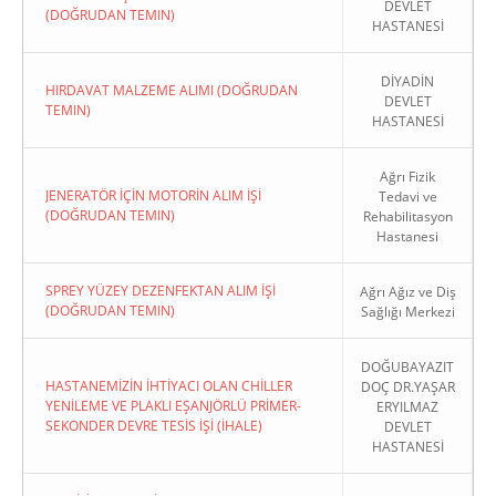
DEVLET
(DOĞRUDAN TEMIN)
HASTANESİ
DİYADİN
HIRDAVAT MALZEME ALIMI (DOĞRUDAN
DEVLET
TEMIN)
HASTANESİ
Ağrı Fizik
JENERATÖR İÇİN MOTORİN ALIM İŞİ
Tedavi ve
(DOĞRUDAN TEMIN)
Rehabilitasyon
Hastanesi
SPREY YÜZEY DEZENFEKTAN ALIM İŞİ
Ağrı Ağız ve Diş
(DOĞRUDAN TEMIN)
Sağlığı Merkezi
DOĞUBAYAZIT
HASTANEMİZİN İHTİYACI OLAN CHİLLER
DOÇ DR.YAŞAR
YENİLEME VE PLAKLI EŞANJÖRLÜ PRİMER-
ERYILMAZ
SEKONDER DEVRE TESİS İŞİ (İHALE)
DEVLET
HASTANESİ