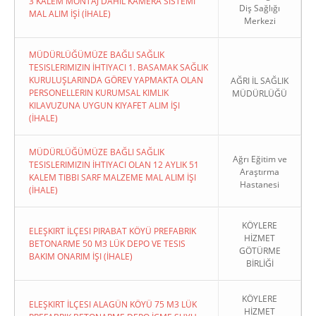
3 KALEM MONTAJ DAHİL KAMERA SİSTEMİ
Diş Sağlığı
MAL ALIM İŞİ (İHALE)
Merkezi
MÜDÜRLÜĞÜMÜZE BAĞLI SAĞLIK
TESISLERIMIZIN İHTIYACI 1. BASAMAK SAĞLIK
KURULUŞLARINDA GÖREV YAPMAKTA OLAN
AĞRI İL SAĞLIK
PERSONELLERIN KURUMSAL KIMLIK
MÜDÜRLÜĞÜ
KILAVUZUNA UYGUN KIYAFET ALIM İŞI
(İHALE)
MÜDÜRLÜĞÜMÜZE BAĞLI SAĞLIK
Ağrı Eğitim ve
TESISLERIMIZIN İHTIYACI OLAN 12 AYLIK 51
Araştırma
KALEM TIBBI SARF MALZEME MAL ALIM İŞI
Hastanesi
(İHALE)
KÖYLERE
ELEŞKIRT İLÇESI PIRABAT KÖYÜ PREFABRIK
HİZMET
BETONARME 50 M3 LÜK DEPO VE TESIS
GÖTÜRME
BAKIM ONARIM İŞI (İHALE)
BİRLİĞİ
KÖYLERE
ELEŞKIRT İLÇESI ALAGÜN KÖYÜ 75 M3 LÜK
HİZMET