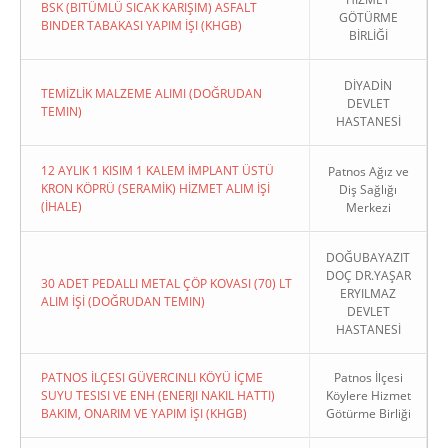
BSK (BITÜMLÜ SICAK KARIŞIM) ASFALT
GÖTÜRME
BINDER TABAKASI YAPIM İŞI (KHGB)
BİRLİĞİ
DİYADİN
TEMİZLİK MALZEME ALIMI (DOĞRUDAN
DEVLET
TEMIN)
HASTANESİ
12 AYLIK 1 KISIM 1 KALEM İMPLANT ÜSTÜ
Patnos Ağız ve
KRON KÖPRÜ (SERAMİK) HİZMET ALIM İŞİ
Diş Sağlığı
(İHALE)
Merkezi
DOĞUBAYAZIT
DOÇ DR.YAŞAR
30 ADET PEDALLI METAL ÇÖP KOVASI (70) LT
ERYILMAZ
ALIM İŞİ (DOĞRUDAN TEMIN)
DEVLET
HASTANESİ
PATNOS İLÇESI GÜVERCINLI KÖYÜ İÇME
Patnos İlçesi
SUYU TESISI VE ENH (ENERJI NAKIL HATTI)
Köylere Hizmet
BAKIM, ONARIM VE YAPIM İŞI (KHGB)
Götürme Birliği