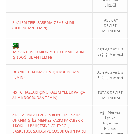
BİRLİĞİ
TAŞLIÇAY
2 KALEM TIBBİ SARF MALZEME ALIMI
DEVLET
(DOĞRUDAN TEMIN)
HASTANESİ
Copyright 2022. Ağrı Valiliği
Ağrı Ağız ve Diş
İMPLANT ÜSTÜ KRON KÖPRÜ HİZMET ALIMI
Sağlığı Merkezi
İŞİ (DOĞRUDAN TEMIN)
DUVAR TİPİ KLİMA ALIM İŞİ (DOĞRUDAN
Ağrı Ağız ve Diş
TEMIN)
Sağlığı Merkezi
NST CIHAZLARI İÇIN 3 KALEM YEDEK PARÇA
TUTAK DEVLET
ALIMI (DOĞRUDAN TEMIN)
HASTANESİ
Ağrı Merkez
AĞRI MERKEZ TEZEREN KÖYÜ HALI SAHA
İlçe ve
ONARIM İŞI İLE MERKEZ KAZIM KARABEKIR
Köylerine
İLKOKULU BAHÇESINE VOLEYBOL,
Hizmet
BASKETBOL SAHASI VE ÇOCUK OYUN PARKI
Götürme Birliği