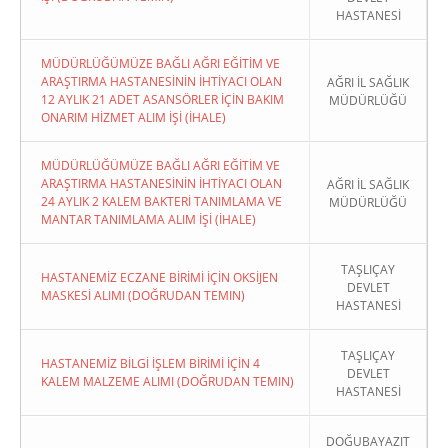
HASTANESİ
MÜDÜRLÜĞÜMÜZE BAĞLI AĞRI EĞİTİM VE
ARAŞTIRMA HASTANESİNİN İHTİYACI OLAN
AĞRI İL SAĞLIK
12 AYLIK 21 ADET ASANSÖRLER İÇİN BAKIM
MÜDÜRLÜĞÜ
ONARIM HİZMET ALIM İŞİ (İHALE)
MÜDÜRLÜĞÜMÜZE BAĞLI AĞRI EĞİTİM VE
ARAŞTIRMA HASTANESİNİN İHTİYACI OLAN
AĞRI İL SAĞLIK
24 AYLIK 2 KALEM BAKTERİ TANIMLAMA VE
MÜDÜRLÜĞÜ
MANTAR TANIMLAMA ALIM İŞİ (İHALE)
TAŞLIÇAY
HASTANEMİZ ECZANE BİRİMİ İÇİN OKSİJEN
DEVLET
MASKESİ ALIMI (DOĞRUDAN TEMIN)
HASTANESİ
TAŞLIÇAY
HASTANEMİZ BİLGİ İŞLEM BİRİMİ İÇİN 4
DEVLET
KALEM MALZEME ALIMI (DOĞRUDAN TEMIN)
HASTANESİ
DOĞUBAYAZIT