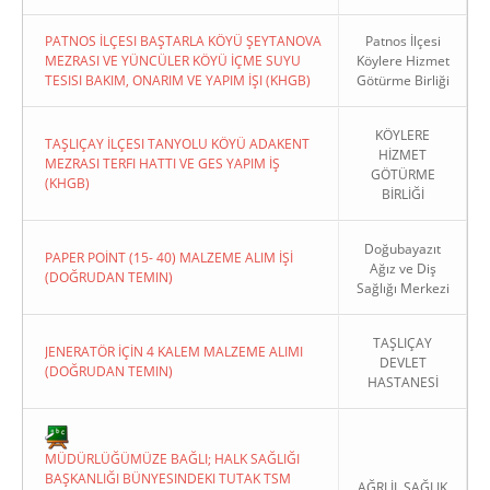
PATNOS İLÇESI BAŞTARLA KÖYÜ ŞEYTANOVA
Patnos İlçesi
MEZRASI VE YÜNCÜLER KÖYÜ İÇME SUYU
Köylere Hizmet
TESISI BAKIM, ONARIM VE YAPIM İŞI (KHGB)
Götürme Birliği
KÖYLERE
TAŞLIÇAY İLÇESI TANYOLU KÖYÜ ADAKENT
HİZMET
MEZRASI TERFI HATTI VE GES YAPIM İŞ
GÖTÜRME
(KHGB)
BİRLİĞİ
Doğubayazıt
PAPER POİNT (15- 40) MALZEME ALIM İŞİ
Ağız ve Diş
(DOĞRUDAN TEMIN)
Sağlığı Merkezi
TAŞLIÇAY
JENERATÖR İÇİN 4 KALEM MALZEME ALIMI
DEVLET
(DOĞRUDAN TEMIN)
HASTANESİ
MÜDÜRLÜĞÜMÜZE BAĞLI; HALK SAĞLIĞI
BAŞKANLIĞI BÜNYESINDEKI TUTAK TSM
AĞRI İL SAĞLIK