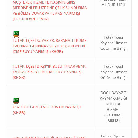
MÜŞTEREK HIZMET BINASININ GIRIŞ
MÜDÜRLÜĞÜ
MERDIVENLERI ÜZERINE ÇELIK SUNDURMA
VE BÖLME DUVAR YAPILMASI YAPIM IŞI
(DOĞRUDAN TEMIN)
Tutak İlçesi
TUTAK İLÇESI SUVAR-YK. KARAHALIT KÜME
Köylere Hizmet
EVLERI-SOĞUKPINAR VE YK. KÖŞK KÖYLERI
Götürme Birliği
İÇME SUYU YAPIM İŞI (KHGB)
TUTAK İLÇESI DIKBIYIK-BULUTPINAR VE YK.
Tutak İlçesi
KARGALIK KÖYLERI İÇME SUYU YAPIM İŞI
Köylere Hizmet
(KHGB)
Götürme Birliği
DOĞUBAYAZIT
KAYMAKAMLIĞI
KÖYLERE
KÖY OKULLARI ÇEVRE DUVARI YAPIM İŞI
HİZMET
(KHGB)
GÖTÜRME
BİRLİĞİ
Patnos Ağız ve