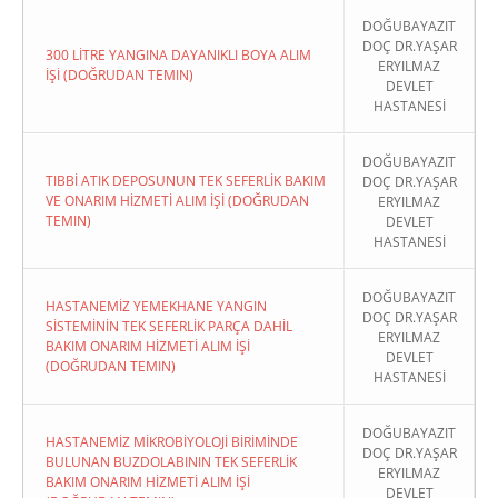
DOĞUBAYAZIT
DOÇ DR.YAŞAR
300 LİTRE YANGINA DAYANIKLI BOYA ALIM
ERYILMAZ
İŞİ (DOĞRUDAN TEMIN)
DEVLET
HASTANESİ
DOĞUBAYAZIT
TIBBİ ATIK DEPOSUNUN TEK SEFERLİK BAKIM
DOÇ DR.YAŞAR
VE ONARIM HİZMETİ ALIM İŞİ (DOĞRUDAN
ERYILMAZ
TEMIN)
DEVLET
HASTANESİ
DOĞUBAYAZIT
HASTANEMİZ YEMEKHANE YANGIN
DOÇ DR.YAŞAR
SİSTEMİNİN TEK SEFERLİK PARÇA DAHİL
ERYILMAZ
BAKIM ONARIM HİZMETİ ALIM İŞİ
DEVLET
(DOĞRUDAN TEMIN)
HASTANESİ
DOĞUBAYAZIT
HASTANEMİZ MİKROBİYOLOJİ BİRİMİNDE
DOÇ DR.YAŞAR
BULUNAN BUZDOLABININ TEK SEFERLİK
ERYILMAZ
BAKIM ONARIM HİZMETİ ALIM İŞİ
DEVLET