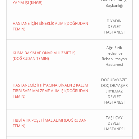
YAPIM İŞI (KHGB)
Başkanlığı
DİYADİN
HASTANE İÇİN SİNEKLİK ALIMI (DOĞRUDAN
DEVLET
TEMIN)
HASTANESİ
Ağrı Fizik
KLİMA BAKIM VE ONARIM HİZMET İŞİ
Tedavi ve
(DOĞRUDAN TEMIN)
Rehabilitasyon
Hastanesi
DOĞUBAYAZIT
HASTANEMİZ İHTİYACINA BİNAEN 2 KALEM
DOÇ DR.YAŞAR
TIBBİ SARF MALZEME ALIM İŞİ (DOĞRUDAN
ERYILMAZ
TEMIN)
DEVLET
HASTANESİ
TAŞLIÇAY
TIBBİ ATIK POŞETİ MAL ALIMI (DOĞRUDAN
DEVLET
TEMIN)
HASTANESİ