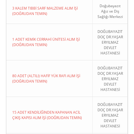
Doğubayazıt
3 KALEM TIBBİ SARF MALZEME ALIM İŞİ
Ağız ve Diş
(DOĞRUDAN TEMIN)
Sağlığı Merkezi
DOĞUBAYAZIT
DOÇ DR.YAŞAR
1 ADET KEMİK CERRAHİ ÜNİTESİ ALIM İŞİ
ERYILMAZ
(DOĞRUDAN TEMIN)
DEVLET
HASTANESİ
DOĞUBAYAZIT
DOÇ DR.YAŞAR
80 ADET (ALTILI) HAFİF YÜK RAFI ALIM İŞİ
ERYILMAZ
(DOĞRUDAN TEMIN)
DEVLET
HASTANESİ
DOĞUBAYAZIT
DOÇ DR.YAŞAR
15 ADET KENDİLİĞİNDEN KAPANAN ACİL
ERYILMAZ
ÇIKIŞ KAPISI ALIM İŞİ (DOĞRUDAN TEMIN)
DEVLET
HASTANESİ