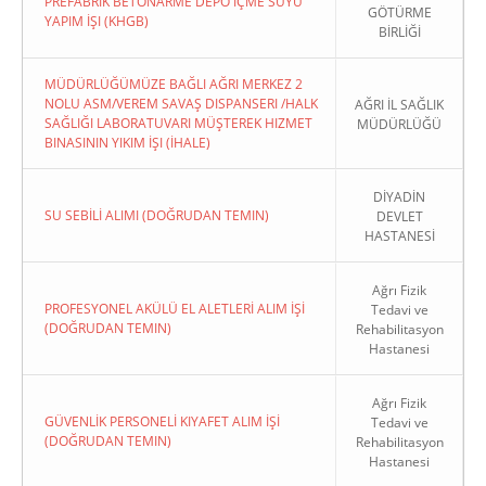
PREFABRIK BETONARME DEPO İÇME SUYU
GÖTÜRME
YAPIM İŞI (KHGB)
BİRLİĞİ
MÜDÜRLÜĞÜMÜZE BAĞLI AĞRI MERKEZ 2
NOLU ASM/VEREM SAVAŞ DISPANSERI /HALK
AĞRI İL SAĞLIK
SAĞLIĞI LABORATUVARI MÜŞTEREK HIZMET
MÜDÜRLÜĞÜ
BINASININ YIKIM İŞI (İHALE)
DİYADİN
SU SEBİLİ ALIMI (DOĞRUDAN TEMIN)
DEVLET
HASTANESİ
Ağrı Fizik
PROFESYONEL AKÜLÜ EL ALETLERİ ALIM İŞİ
Tedavi ve
(DOĞRUDAN TEMIN)
Rehabilitasyon
Hastanesi
Ağrı Fizik
GÜVENLİK PERSONELİ KIYAFET ALIM İŞİ
Tedavi ve
(DOĞRUDAN TEMIN)
Rehabilitasyon
Hastanesi