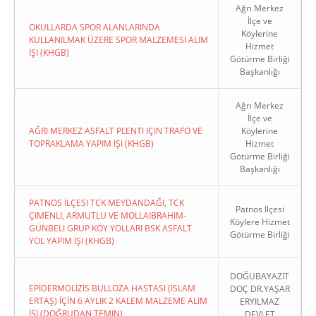
Ağrı Merkez
İlçe ve
OKULLARDA SPOR ALANLARINDA
Köylerine
KULLANILMAK ÜZERE SPOR MALZEMESI ALIM
Hizmet
IŞI (KHGB)
Götürme Birliği
Başkanlığı
Ağrı Merkez
İlçe ve
AĞRI MERKEZ ASFALT PLENTI IÇIN TRAFO VE
Köylerine
TOPRAKLAMA YAPIM IŞI (KHGB)
Hizmet
Götürme Birliği
Başkanlığı
PATNOS İLÇESI TCK MEYDANDAĞI, TCK
Patnos İlçesi
ÇIMENLI, ARMUTLU VE MOLLAIBRAHIM-
Köylere Hizmet
GÜNBELI GRUP KÖY YOLLARI BSK ASFALT
Götürme Birliği
YOL YAPIM İŞI (KHGB)
DOĞUBAYAZIT
EPİDERMOLİZİS BULLOZA HASTASI (İSLAM
DOÇ DR.YAŞAR
ERTAŞ) İÇİN 6 AYLIK 2 KALEM MALZEME ALIM
ERYILMAZ
İŞİ (DOĞRUDAN TEMIN)
DEVLET