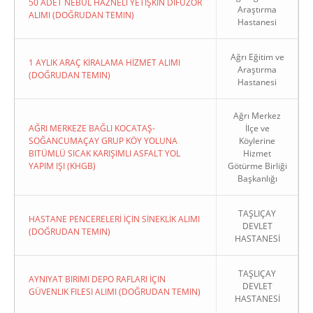
50 ADET NEBÜL HAZNELİ YETİŞKİN DİFÜZÖR
Araştırma
ALIMI (DOĞRUDAN TEMIN)
Hastanesi
Ağrı Eğitim ve
1 AYLIK ARAÇ KİRALAMA HİZMET ALIMI
Araştırma
(DOĞRUDAN TEMIN)
Hastanesi
Ağrı Merkez
AĞRI MERKEZE BAĞLI KOCATAŞ-
İlçe ve
SOĞANCUMAÇAY GRUP KÖY YOLUNA
Köylerine
BITÜMLÜ SICAK KARIŞIMLI ASFALT YOL
Hizmet
YAPIM IŞI (KHGB)
Götürme Birliği
Başkanlığı
TAŞLIÇAY
HASTANE PENCERELERİ İÇİN SİNEKLİK ALIMI
DEVLET
(DOĞRUDAN TEMIN)
HASTANESİ
TAŞLIÇAY
AYNIYAT BIRIMI DEPO RAFLARI İÇIN
DEVLET
GÜVENLIK FILESI ALIMI (DOĞRUDAN TEMIN)
HASTANESİ