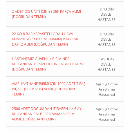
DİYADİN
2 ADET DİŞ ÜNİTİ İÇİN YEDEK PARÇA ALIMI
DEVLET
(DOĞRUDAN TEMIN)
HASTANESİ
22 KW 8 BAR KAPASİTELİ VİDALI HAVA
DİYADİN
KOMPRESÖRÜ BAKIM ONARIM(MALZEME
DEVLET
DAHİL) ALIMI (DOĞRUDAN TEMIN)
HASTANESİ
HASTANEMİZ GÜVENLİK BİRİMİNDE
TAŞLIÇAY
KULLANILAN TELSİZLER İÇİN BATARYA ALIMI
DEVLET
(DOĞRUDAN TEMIN)
HASTANESİ
AMELİYATHANE BİRİMİ İÇİN 1000 ADET TIRAŞ
Ağrı Eğitim ve
BIÇAĞI (PERMATİK) ALIMI (DOĞRUDAN
Araştırma
TEMIN)
Hastanesi
2500 ADET DOĞUMDAN İTİBAREN İLK 6 AY
Ağrı Eğitim ve
KULLANILAN SIVI BEBEK MAMASI 90 ML
Araştırma
ALIMI (DOĞRUDAN TEMIN)
Hastanesi