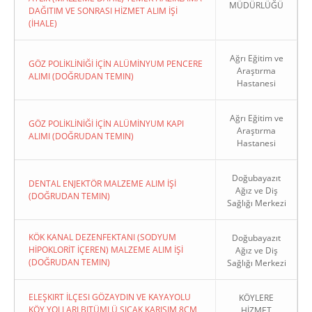
MÜDÜRLÜĞÜ
DAĞITIM VE SONRASI HİZMET ALIM İŞİ
(İHALE)
Ağrı Eğitim ve
GÖZ POLİKLİNİĞİ İÇİN ALÜMİNYUM PENCERE
Araştırma
ALIMI (DOĞRUDAN TEMIN)
Hastanesi
Ağrı Eğitim ve
GÖZ POLİKLİNİĞİ İÇİN ALÜMİNYUM KAPI
Araştırma
ALIMI (DOĞRUDAN TEMIN)
Hastanesi
Doğubayazıt
DENTAL ENJEKTÖR MALZEME ALIM İŞİ
Ağız ve Diş
(DOĞRUDAN TEMIN)
Sağlığı Merkezi
KÖK KANAL DEZENFEKTANI (SODYUM
Doğubayazıt
HİPOKLORİT İÇEREN) MALZEME ALIM İŞİ
Ağız ve Diş
(DOĞRUDAN TEMIN)
Sağlığı Merkezi
ELEŞKIRT İLÇESI GÖZAYDIN VE KAYAYOLU
KÖYLERE
KÖY YOLLARI BITÜMLÜ SICAK KARIŞIM 8CM
HİZMET