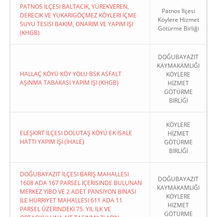
PATNOS İLÇESI BALTACIK, YÜREKVEREN,
Patnos İlçesi
DERECIK VE YUKARIGÖÇMEZ KÖYLERI İÇME
Köylere Hizmet
SUYU TESISI BAKIM, ONARIM VE YAPIM İŞI
Götürme Birliği
(KHGB)
DOĞUBAYAZIT
KAYMAKAMLIĞI
HALLAÇ KÖYÜ KÖY YOLU BSK ASFALT
KÖYLERE
AŞINMA TABAKASI YAPIM İŞI (KHGB)
HİZMET
GÖTÜRME
BİRLİĞİ
KÖYLERE
ELEŞKIRT İLÇESI DOLUTAŞ KÖYÜ EK İSALE
HİZMET
HATTI YAPIM İŞI (İHALE)
GÖTÜRME
BİRLİĞİ
DOĞUBAYAZIT İLÇESI BARIŞ MAHALLESI
DOĞUBAYAZIT
1608 ADA 167 PARSEL İÇERISINDE BULUNAN
KAYMAKAMLIĞI
MERKEZ YİBO VE 2 ADET PANSIYON BINASI
KÖYLERE
İLE HÜRRIYET MAHALLESI 611 ADA 11
HİZMET
PARSEL ÜZERINDEKI 75. YIL İLK VE
GÖTÜRME