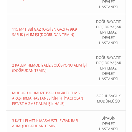
DEVLET
HASTANESİ
DOĞUBAYAZIT
DOÇ DR.YAŞAR
115 M³ TIBBİ GAZ (OKSİJEN GAZI % 99,9
ERYILMAZ
SAFLIK ) ALIM İŞİ (DOĞRUDAN TEMIN)
DEVLET
HASTANESİ
DOĞUBAYAZIT
DOÇ DR.YAŞAR
2 KALEM HEMODİYALİZ SOLÜSYONU ALIM İŞİ
ERYILMAZ
(DOĞRUDAN TEMIN)
DEVLET
HASTANESİ
MÜDÜRLÜĞÜMÜZE BAĞLI AĞRI EĞİTİM VE
AĞRI İL SAĞLIK
ARAŞTIRMA HASTANESİNİN İHTİYACI OLAN
MÜDÜRLÜĞÜ
PET/BT HİZMET ALIM İŞİ (İHALE)
DİYADİN
3 KATLI PLASTİK MASAÜSTÜ EVRAK RAFI
DEVLET
ALIMI (DOĞRUDAN TEMIN)
HASTANESİ