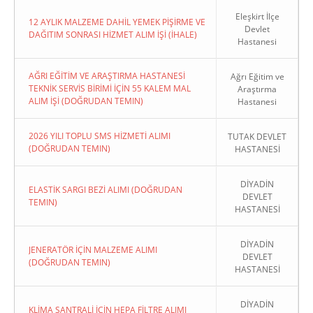
Eleşkirt İlçe
12 AYLIK MALZEME DAHİL YEMEK PİŞİRME VE
Devlet
DAĞITIM SONRASI HİZMET ALIM İŞİ (İHALE)
Hastanesi
AĞRI EĞİTİM VE ARAŞTIRMA HASTANESİ
Ağrı Eğitim ve
TEKNİK SERVİS BİRİMİ İÇİN 55 KALEM MAL
Araştırma
ALIM İŞİ (DOĞRUDAN TEMIN)
Hastanesi
2026 YILI TOPLU SMS HİZMETİ ALIMI
TUTAK DEVLET
(DOĞRUDAN TEMIN)
HASTANESİ
DİYADİN
ELASTİK SARGI BEZİ ALIMI (DOĞRUDAN
DEVLET
TEMIN)
HASTANESİ
DİYADİN
JENERATÖR İÇİN MALZEME ALIMI
DEVLET
(DOĞRUDAN TEMIN)
HASTANESİ
DİYADİN
KLİMA SANTRALİ İÇİN HEPA FİLTRE ALIMI