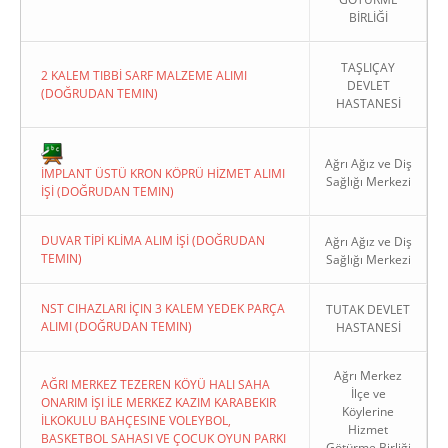
BİRLİĞİ
TAŞLIÇAY
2 KALEM TIBBİ SARF MALZEME ALIMI
DEVLET
(DOĞRUDAN TEMIN)
HASTANESİ
Copyright 2022. Ağrı Valiliği
Ağrı Ağız ve Diş
İMPLANT ÜSTÜ KRON KÖPRÜ HİZMET ALIMI
Sağlığı Merkezi
İŞİ (DOĞRUDAN TEMIN)
DUVAR TİPİ KLİMA ALIM İŞİ (DOĞRUDAN
Ağrı Ağız ve Diş
TEMIN)
Sağlığı Merkezi
NST CIHAZLARI İÇIN 3 KALEM YEDEK PARÇA
TUTAK DEVLET
ALIMI (DOĞRUDAN TEMIN)
HASTANESİ
Ağrı Merkez
AĞRI MERKEZ TEZEREN KÖYÜ HALI SAHA
İlçe ve
ONARIM İŞI İLE MERKEZ KAZIM KARABEKIR
Köylerine
İLKOKULU BAHÇESINE VOLEYBOL,
Hizmet
BASKETBOL SAHASI VE ÇOCUK OYUN PARKI
Götürme Birliği