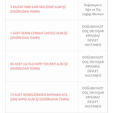
Doğubayazıt
3 KALEM TIBBİ SARF MALZEME ALIM İŞİ
Ağız ve Diş
(DOĞRUDAN TEMIN)
Sağlığı Merkezi
DOĞUBAYAZIT
DOÇ DR.YAŞAR
1 ADET KEMİK CERRAHİ ÜNİTESİ ALIM İŞİ
ERYILMAZ
(DOĞRUDAN TEMIN)
DEVLET
HASTANESİ
DOĞUBAYAZIT
DOÇ DR.YAŞAR
80 ADET (ALTILI) HAFİF YÜK RAFI ALIM İŞİ
ERYILMAZ
(DOĞRUDAN TEMIN)
DEVLET
HASTANESİ
DOĞUBAYAZIT
DOÇ DR.YAŞAR
15 ADET KENDİLİĞİNDEN KAPANAN ACİL
ERYILMAZ
ÇIKIŞ KAPISI ALIM İŞİ (DOĞRUDAN TEMIN)
DEVLET
HASTANESİ