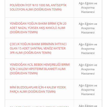
Ağrı Eğitim ve
POLİVİDON İYOT %10 1000 ML ANTİSEPTİK
Araştırma
SOLÜSYON ALIMI (DOĞRUDAN TEMIN)
Hastanesi
YENİDOĞAN YOĞUN BAKIM BİRİMİ İÇİN 20
Ağrı Eğitim ve
ADET NAZAL YÜKSEK AKIŞ KANÜLÜ ALIMI
Araştırma
(DOĞRUDAN TEMIN)
Hastanesi
ÇOCUK YOĞUN BAKIM BİRİMİNİN İHTİYACI
Ağrı Eğitim ve
OLAN 15 ADET SANTRAL VENÖZ KATETER
Araştırma
3FR ALIMI (DOĞRUDAN TEMIN)
Hastanesi
YENİDOĞAN ACİL BEBEK HEMŞİRELİĞİ BİRİMİ
Ağrı Eğitim ve
İÇİN 2 KALEM HİPOTERMİ BLANKETİ ALIMI
Araştırma
(DOĞRUDAN TEMIN)
Hastanesi
Ağrı Eğitim ve
MİNİ BUZDOLAPLARI İÇİN 4 KALEM YEDEK
Araştırma
PARÇA ALIMI (DOĞRUDAN TEMIN)
Hastanesi
Ağrı Eğitim ve