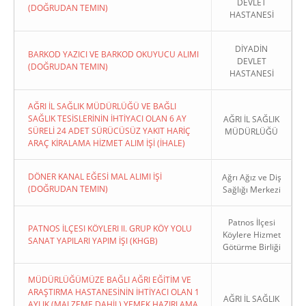
DEVLET
(DOĞRUDAN TEMIN)
HASTANESİ
DİYADİN
BARKOD YAZICI VE BARKOD OKUYUCU ALIMI
DEVLET
(DOĞRUDAN TEMIN)
HASTANESİ
AĞRI İL SAĞLIK MÜDÜRLÜĞÜ VE BAĞLI
SAĞLIK TESİSLERİNİN İHTİYACI OLAN 6 AY
AĞRI İL SAĞLIK
SÜRELİ 24 ADET SÜRÜCÜSÜZ YAKIT HARİÇ
MÜDÜRLÜĞÜ
ARAÇ KİRALAMA HİZMET ALIM İŞİ (İHALE)
DÖNER KANAL EĞESİ MAL ALIMI İŞİ
Ağrı Ağız ve Diş
(DOĞRUDAN TEMIN)
Sağlığı Merkezi
Patnos İlçesi
PATNOS İLÇESI KÖYLERI II. GRUP KÖY YOLU
Köylere Hizmet
SANAT YAPILARI YAPIM İŞI (KHGB)
Götürme Birliği
MÜDÜRLÜĞÜMÜZE BAĞLI AĞRI EĞİTİM VE
ARAŞTIRMA HASTANESİNİN İHTİYACI OLAN 1
AĞRI İL SAĞLIK
AYLIK (MALZEME DAHİL) YEMEK HAZIRLAMA