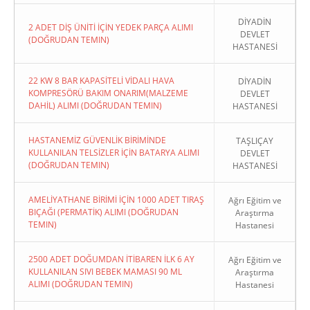
DİYADİN
2 ADET DİŞ ÜNİTİ İÇİN YEDEK PARÇA ALIMI
DEVLET
(DOĞRUDAN TEMIN)
HASTANESİ
22 KW 8 BAR KAPASİTELİ VİDALI HAVA
DİYADİN
KOMPRESÖRÜ BAKIM ONARIM(MALZEME
DEVLET
DAHİL) ALIMI (DOĞRUDAN TEMIN)
HASTANESİ
HASTANEMİZ GÜVENLİK BİRİMİNDE
TAŞLIÇAY
KULLANILAN TELSİZLER İÇİN BATARYA ALIMI
DEVLET
(DOĞRUDAN TEMIN)
HASTANESİ
AMELİYATHANE BİRİMİ İÇİN 1000 ADET TIRAŞ
Ağrı Eğitim ve
BIÇAĞI (PERMATİK) ALIMI (DOĞRUDAN
Araştırma
TEMIN)
Hastanesi
2500 ADET DOĞUMDAN İTİBAREN İLK 6 AY
Ağrı Eğitim ve
KULLANILAN SIVI BEBEK MAMASI 90 ML
Araştırma
ALIMI (DOĞRUDAN TEMIN)
Hastanesi