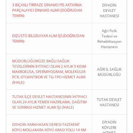
3 BIÇAKLI TİRİFAZE DİNAMO PİS AKTARMA
DİYADİN
PARÇALAYICI DİNAMO ALIMI (DOĞRUDAN
DEVLET
TEMIN)
HASTANESİ
Ağrı Fizik
DİZÜSTÜ BİLGİSAYAR ALIM İŞİ (DOĞRUDAN
Tedavi ve
TEMIN)
Rehabilitasyon
Hastanesi
MÜDÜRLÜĞÜMÜZE BAĞLI SAĞLIK
TESİSLERİNİN İHTİYACI OLAN 2 AYLIK 5 KISIM
AĞRI İL SAĞLIK
MAKROELİSA, SPERMİYOGRAM, MOLEKÜLER
MÜDÜRLÜĞÜ
PCR, OTOANTİKOR VE TG-TPO HİZMET ALIMI
(İHALE)
TUTAK İLÇE DEVLET HASTANESININ İHTIYACI
TUTAK DEVLET
OLAN 24 AYLIK YEMEK HAZIRLAMA, DAĞITIM
HASTANESİ
VE SONRASI HIZMET ALIMI İŞI (İHALE)
DİYADİN
DIYADIN KARAHASAN DERESI-TAZEKENT
KÖYLERE
KÖYÜ-MOLLAKARA KÖYÜ ARASI YOLU 14 KM
HİZMET