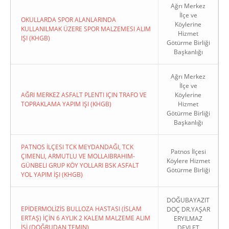
Ağrı Merkez
İlçe ve
OKULLARDA SPOR ALANLARINDA
Köylerine
KULLANILMAK ÜZERE SPOR MALZEMESI ALIM
Hizmet
IŞI (KHGB)
Götürme Birliği
Başkanlığı
Ağrı Merkez
İlçe ve
AĞRI MERKEZ ASFALT PLENTI IÇIN TRAFO VE
Köylerine
TOPRAKLAMA YAPIM IŞI (KHGB)
Hizmet
Götürme Birliği
Başkanlığı
PATNOS İLÇESI TCK MEYDANDAĞI, TCK
Patnos İlçesi
ÇIMENLI, ARMUTLU VE MOLLAIBRAHIM-
Köylere Hizmet
GÜNBELI GRUP KÖY YOLLARI BSK ASFALT
Götürme Birliği
YOL YAPIM İŞI (KHGB)
DOĞUBAYAZIT
EPİDERMOLİZİS BULLOZA HASTASI (İSLAM
DOÇ DR.YAŞAR
ERTAŞ) İÇİN 6 AYLIK 2 KALEM MALZEME ALIM
ERYILMAZ
İŞİ (DOĞRUDAN TEMIN)
DEVLET