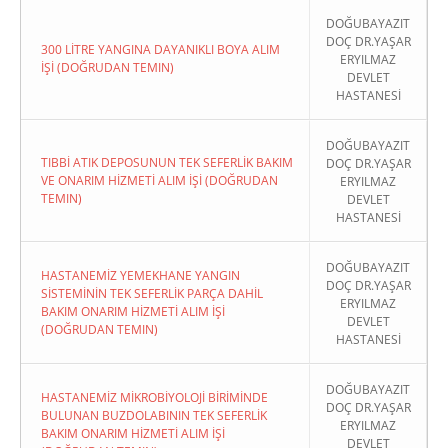
DOĞUBAYAZIT
DOÇ DR.YAŞAR
300 LİTRE YANGINA DAYANIKLI BOYA ALIM
ERYILMAZ
İŞİ (DOĞRUDAN TEMIN)
DEVLET
HASTANESİ
DOĞUBAYAZIT
TIBBİ ATIK DEPOSUNUN TEK SEFERLİK BAKIM
DOÇ DR.YAŞAR
VE ONARIM HİZMETİ ALIM İŞİ (DOĞRUDAN
ERYILMAZ
TEMIN)
DEVLET
HASTANESİ
DOĞUBAYAZIT
HASTANEMİZ YEMEKHANE YANGIN
DOÇ DR.YAŞAR
SİSTEMİNİN TEK SEFERLİK PARÇA DAHİL
ERYILMAZ
BAKIM ONARIM HİZMETİ ALIM İŞİ
DEVLET
(DOĞRUDAN TEMIN)
HASTANESİ
DOĞUBAYAZIT
HASTANEMİZ MİKROBİYOLOJİ BİRİMİNDE
DOÇ DR.YAŞAR
BULUNAN BUZDOLABININ TEK SEFERLİK
ERYILMAZ
BAKIM ONARIM HİZMETİ ALIM İŞİ
DEVLET