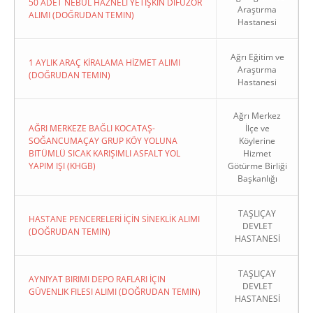
50 ADET NEBÜL HAZNELİ YETİŞKİN DİFÜZÖR
Araştırma
ALIMI (DOĞRUDAN TEMIN)
Hastanesi
Ağrı Eğitim ve
1 AYLIK ARAÇ KİRALAMA HİZMET ALIMI
Araştırma
(DOĞRUDAN TEMIN)
Hastanesi
Ağrı Merkez
AĞRI MERKEZE BAĞLI KOCATAŞ-
İlçe ve
SOĞANCUMAÇAY GRUP KÖY YOLUNA
Köylerine
BITÜMLÜ SICAK KARIŞIMLI ASFALT YOL
Hizmet
YAPIM IŞI (KHGB)
Götürme Birliği
Başkanlığı
TAŞLIÇAY
HASTANE PENCERELERİ İÇİN SİNEKLİK ALIMI
DEVLET
(DOĞRUDAN TEMIN)
HASTANESİ
TAŞLIÇAY
AYNIYAT BIRIMI DEPO RAFLARI İÇIN
DEVLET
GÜVENLIK FILESI ALIMI (DOĞRUDAN TEMIN)
HASTANESİ