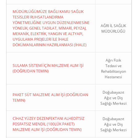
MÜDÜRLÜĞÜMÜZE BAĞLI KAMU SAĞLIK
TESİSLERİ RUHSATLANDIRMA
YÖNETMELİĞİNE UYGUN DÜZENLENMESİNE
AĞRI İL SAĞLIK
YÖNELİK; GENEL TADİLAT, MİMARİ, PEYZAJ,
MÜDÜRLÜĞÜ
MEKANİK, ELEKTRİK, YANGIN VE ALTYAPI,
UYGULAMA PROJELERİ İLE İHALE
DÖKÜMANLARININ HAZIRLANMASI (İHALE)
Ağrı Fizik
SULAMA SİSTEMİ İÇİN MALZEME ALIM İŞİ
Tedavi ve
(DOĞRUDAN TEMIN)
Rehabilitasyon
Hastanesi
Doğubayazıt
PAKET SÜT MALZEME ALIM İŞİ (DOĞRUDAN
Ağız ve Diş
TEMIN)
Sağlığı Merkezi
CİHAZ YÜZEY DEZENFEKTANI ALHEDİTSİZ
Doğubayazıt
FOSFATSIZ MENDİL (100LÜK PAKET)
Ağız ve Diş
MALZEME ALIM İŞİ (DOĞRUDAN TEMIN)
Sağlığı Merkezi