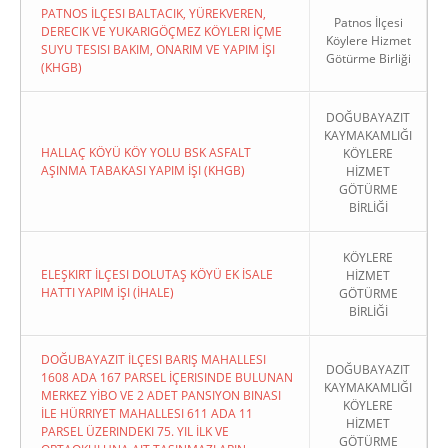
PATNOS İLÇESI BALTACIK, YÜREKVEREN,
Patnos İlçesi
DERECIK VE YUKARIGÖÇMEZ KÖYLERI İÇME
Köylere Hizmet
SUYU TESISI BAKIM, ONARIM VE YAPIM İŞI
Götürme Birliği
(KHGB)
DOĞUBAYAZIT
KAYMAKAMLIĞI
HALLAÇ KÖYÜ KÖY YOLU BSK ASFALT
KÖYLERE
AŞINMA TABAKASI YAPIM İŞI (KHGB)
HİZMET
GÖTÜRME
BİRLİĞİ
KÖYLERE
ELEŞKIRT İLÇESI DOLUTAŞ KÖYÜ EK İSALE
HİZMET
HATTI YAPIM İŞI (İHALE)
GÖTÜRME
BİRLİĞİ
DOĞUBAYAZIT İLÇESI BARIŞ MAHALLESI
DOĞUBAYAZIT
1608 ADA 167 PARSEL İÇERISINDE BULUNAN
KAYMAKAMLIĞI
MERKEZ YİBO VE 2 ADET PANSIYON BINASI
KÖYLERE
İLE HÜRRIYET MAHALLESI 611 ADA 11
HİZMET
PARSEL ÜZERINDEKI 75. YIL İLK VE
GÖTÜRME