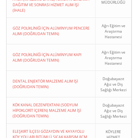
MÜDÜRLÜĞÜ
DAĞITIM VE SONRASI HİZMET ALIM İŞİ
(İHALE)
Ağrı Eğitim ve
GÖZ POLİKLİNİĞİ İÇİN ALÜMİNYUM PENCERE
Araştırma
ALIMI (DOĞRUDAN TEMIN)
Hastanesi
Ağrı Eğitim ve
GÖZ POLİKLİNİĞİ İÇİN ALÜMİNYUM KAPI
Araştırma
ALIMI (DOĞRUDAN TEMIN)
Hastanesi
Doğubayazıt
DENTAL ENJEKTÖR MALZEME ALIM İŞİ
Ağız ve Diş
(DOĞRUDAN TEMIN)
Sağlığı Merkezi
KÖK KANAL DEZENFEKTANI (SODYUM
Doğubayazıt
HİPOKLORİT İÇEREN) MALZEME ALIM İŞİ
Ağız ve Diş
(DOĞRUDAN TEMIN)
Sağlığı Merkezi
ELEŞKIRT İLÇESI GÖZAYDIN VE KAYAYOLU
KÖYLERE
KÖY YOLLARI BITÜMLÜ SICAK KARIŞIM 8CM
HİZMET