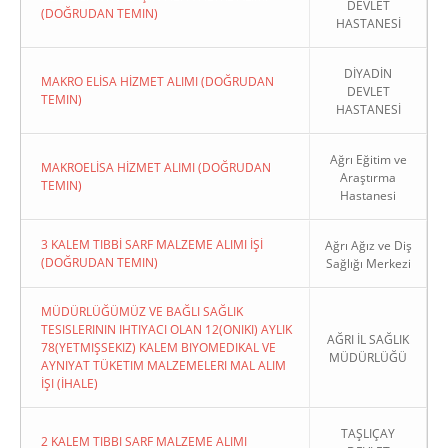
DEVLET
(DOĞRUDAN TEMIN)
HASTANESİ
DİYADİN
MAKRO ELİSA HİZMET ALIMI (DOĞRUDAN
DEVLET
TEMIN)
HASTANESİ
Ağrı Eğitim ve
MAKROELİSA HİZMET ALIMI (DOĞRUDAN
Araştırma
TEMIN)
Hastanesi
3 KALEM TIBBİ SARF MALZEME ALIMI İŞİ
Ağrı Ağız ve Diş
(DOĞRUDAN TEMIN)
Sağlığı Merkezi
MÜDÜRLÜĞÜMÜZ VE BAĞLI SAĞLIK
TESISLERININ IHTIYACI OLAN 12(ONIKI) AYLIK
AĞRI İL SAĞLIK
78(YETMIŞSEKIZ) KALEM BIYOMEDIKAL VE
MÜDÜRLÜĞÜ
AYNIYAT TÜKETIM MALZEMELERI MAL ALIM
İŞI (İHALE)
TAŞLIÇAY
2 KALEM TIBBI SARF MALZEME ALIMI