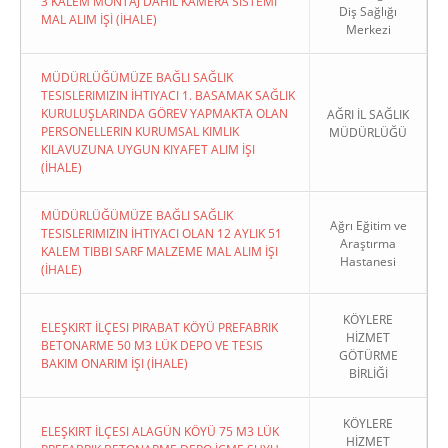
3 KALEM MONTAJ DAHİL KAMERA SİSTEMİ
Diş Sağlığı
MAL ALIM İŞİ (İHALE)
Merkezi
MÜDÜRLÜĞÜMÜZE BAĞLI SAĞLIK
TESISLERIMIZIN İHTIYACI 1. BASAMAK SAĞLIK
KURULUŞLARINDA GÖREV YAPMAKTA OLAN
AĞRI İL SAĞLIK
PERSONELLERIN KURUMSAL KIMLIK
MÜDÜRLÜĞÜ
KILAVUZUNA UYGUN KIYAFET ALIM İŞI
(İHALE)
MÜDÜRLÜĞÜMÜZE BAĞLI SAĞLIK
Ağrı Eğitim ve
TESISLERIMIZIN İHTIYACI OLAN 12 AYLIK 51
Araştırma
KALEM TIBBI SARF MALZEME MAL ALIM İŞI
Hastanesi
(İHALE)
KÖYLERE
ELEŞKIRT İLÇESI PIRABAT KÖYÜ PREFABRIK
HİZMET
BETONARME 50 M3 LÜK DEPO VE TESIS
GÖTÜRME
BAKIM ONARIM İŞI (İHALE)
BİRLİĞİ
KÖYLERE
ELEŞKIRT İLÇESI ALAGÜN KÖYÜ 75 M3 LÜK
HİZMET