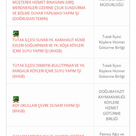
MÜŞTEREK HIZMET BINASININ GIRIŞ
MÜDÜRLÜĞÜ
MERDIVENLERI ÜZERINE ÇELIK SUNDURMA
VE BÖLME DUVAR YAPILMASI YAPIM IŞI
(DOĞRUDAN TEMIN)
Tutak İlçesi
TUTAK İLÇESI SUVAR-YK. KARAHALIT KÜME
Köylere Hizmet
EVLERI-SOĞUKPINAR VE YK. KÖŞK KÖYLERI
Götürme Birliği
İÇME SUYU YAPIM İŞI (KHGB)
TUTAK İLÇESI DIKBIYIK-BULUTPINAR VE YK.
Tutak İlçesi
KARGALIK KÖYLERI İÇME SUYU YAPIM İŞI
Köylere Hizmet
(KHGB)
Götürme Birliği
DOĞUBAYAZIT
KAYMAKAMLIĞI
KÖYLERE
KÖY OKULLARI ÇEVRE DUVARI YAPIM İŞI
HİZMET
(KHGB)
GÖTÜRME
BİRLİĞİ
Patnos Ağız ve