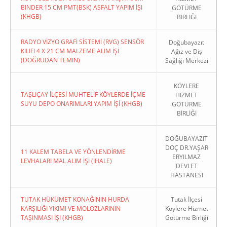
BINDER 15 CM PMT(BSK) ASFALT YAPIM İŞI
GÖTÜRME
(KHGB)
BİRLİĞİ
RADYO VİZYO GRAFİ SİSTEMİ (RVG) SENSÖR
Doğubayazıt
KILIFI 4 X 21 CM MALZEME ALIM İŞİ
Ağız ve Diş
(DOĞRUDAN TEMIN)
Sağlığı Merkezi
KÖYLERE
TAŞLIÇAY İLÇESİ MUHTELİF KÖYLERDE İÇME
HİZMET
SUYU DEPO ONARIMLARI YAPIM İŞİ (KHGB)
GÖTÜRME
BİRLİĞİ
DOĞUBAYAZIT
DOÇ DR.YAŞAR
11 KALEM TABELA VE YÖNLENDİRME
ERYILMAZ
LEVHALARI MAL ALIM İŞİ (İHALE)
DEVLET
HASTANESİ
TUTAK HÜKÜMET KONAĞININ HURDA
Tutak İlçesi
KARŞILIĞI YIKIMI VE MOLOZLARININ
Köylere Hizmet
TAŞINMASI İŞI (KHGB)
Götürme Birliği