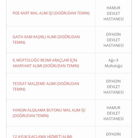
HAMUR
POE KART MAL ALIM İŞİ (DOĞRUDAN TEMIN)
DEVLET
HASTANESİ
DİYADİN
GAİTA KABI KAŞIKLI ALIMI (DOĞRUDAN
DEVLET
TEMIN)
HASTANESİ
İL MÜFTÜLÜĞÜ RESMİ ARAÇLARI İÇİN
Ağrı İl
AKARYAKIT ALIMI (DOĞRUDAN TEMIN)
Müftülüğü
DİYADİN
TESİSAT MALZEME ALIMI (DOĞRUDAN
DEVLET
TEMIN)
HASTANESİ
HAMUR
YANGIN ALGILAMA BUTONU MAL ALIM İŞİ
DEVLET
(DOĞRUDAN TEMIN)
HASTANESİ
DİYADİN
12 AYLIK İLAÇLAMA HİZMETİ ALIMI