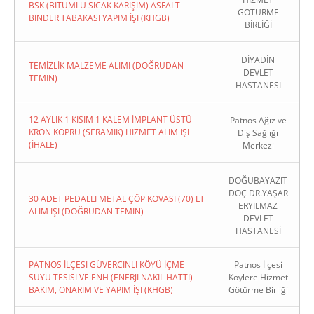
BSK (BITÜMLÜ SICAK KARIŞIM) ASFALT
GÖTÜRME
BINDER TABAKASI YAPIM İŞI (KHGB)
BİRLİĞİ
DİYADİN
TEMİZLİK MALZEME ALIMI (DOĞRUDAN
DEVLET
TEMIN)
HASTANESİ
12 AYLIK 1 KISIM 1 KALEM İMPLANT ÜSTÜ
Patnos Ağız ve
KRON KÖPRÜ (SERAMİK) HİZMET ALIM İŞİ
Diş Sağlığı
(İHALE)
Merkezi
DOĞUBAYAZIT
DOÇ DR.YAŞAR
30 ADET PEDALLI METAL ÇÖP KOVASI (70) LT
ERYILMAZ
ALIM İŞİ (DOĞRUDAN TEMIN)
DEVLET
HASTANESİ
PATNOS İLÇESI GÜVERCINLI KÖYÜ İÇME
Patnos İlçesi
SUYU TESISI VE ENH (ENERJI NAKIL HATTI)
Köylere Hizmet
BAKIM, ONARIM VE YAPIM İŞI (KHGB)
Götürme Birliği