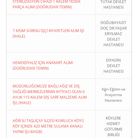
STERİLİZASYON CİHAZI 1 KALEM YEDEK
TUTAK DEVLET
PARÇA ALIMI (DOĞRUDAN TEMIN)
HASTANESİ
DOĞUBAYAZIT
DOÇ DR.YAŞAR
7 KISIM SÜREKLİ İŞÇİ KIYAFETLERİ ALIM İŞİ
ERYILMAZ
(İHALE)
DEVLET
HASTANESİ
DİYADİN
HEMODİYALİZ İÇİN ANAKART ALIMI
DEVLET
(DOĞRUDAN TEMIN)
HASTANESİ
MÜDÜRLÜĞÜMÜZE BAĞLI AĞIZ VE DİŞ
Ağrı Eğitim ve
SAĞLIĞI MERKEZLERİNİN İHTİYACI OLAN 6
Araştırma
AYLIK 115 KALEM DİŞ SARF MALZEME ALIM
Hastanesi
İŞİ; (İHALE)
KÖYLERE
AĞRI İLİ TAŞLIÇAY İLÇESİ KUMLUCA KÖYÜ
HİZMET
KÖY İÇİNDE 420 METRE SULAMA KANALI
GÖTÜRME
YAPIM İŞİ (KHGB)
BİRLİĞİ