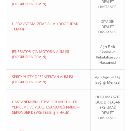
DEVLET
(DOĞRUDAN TEMIN)
HASTANESİ
DİYADİN
HIRDAVAT MALZEME ALIMI (DOĞRUDAN
DEVLET
TEMIN)
HASTANESİ
Ağrı Fizik
JENERATÖR İÇİN MOTORİN ALIM İŞİ
Tedavi ve
(DOĞRUDAN TEMIN)
Rehabilitasyon
Hastanesi
SPREY YÜZEY DEZENFEKTAN ALIM İŞİ
Ağrı Ağız ve Diş
(DOĞRUDAN TEMIN)
Sağlığı Merkezi
DOĞUBAYAZIT
HASTANEMİZİN İHTİYACI OLAN CHİLLER
DOÇ DR.YAŞAR
YENİLEME VE PLAKLI EŞANJÖRLÜ PRİMER-
ERYILMAZ
SEKONDER DEVRE TESİS İŞİ (İHALE)
DEVLET
HASTANESİ