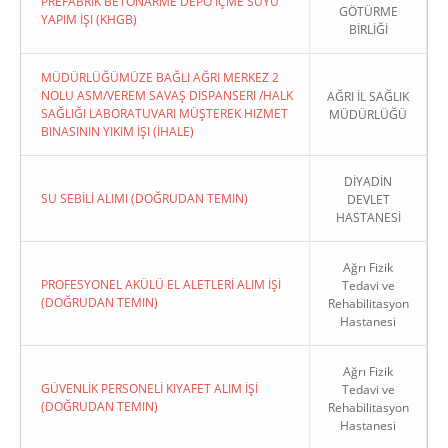
PREFABRIK BETONARME DEPO İÇME SUYU
GÖTÜRME
YAPIM İŞI (KHGB)
BİRLİĞİ
MÜDÜRLÜĞÜMÜZE BAĞLI AĞRI MERKEZ 2
NOLU ASM/VEREM SAVAŞ DISPANSERI /HALK
AĞRI İL SAĞLIK
SAĞLIĞI LABORATUVARI MÜŞTEREK HIZMET
MÜDÜRLÜĞÜ
BINASININ YIKIM İŞI (İHALE)
DİYADİN
SU SEBİLİ ALIMI (DOĞRUDAN TEMIN)
DEVLET
HASTANESİ
Ağrı Fizik
PROFESYONEL AKÜLÜ EL ALETLERİ ALIM İŞİ
Tedavi ve
(DOĞRUDAN TEMIN)
Rehabilitasyon
Hastanesi
Ağrı Fizik
GÜVENLİK PERSONELİ KIYAFET ALIM İŞİ
Tedavi ve
(DOĞRUDAN TEMIN)
Rehabilitasyon
Hastanesi