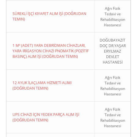
Ağrı Fizik
SÜREKLİ İŞÇİ KIYAFET ALIM İŞİ (DOĞRUDAN
Tedavi ve
TEMIN)
Rehabilitasyon
Hastanesi
DOĞUBAYAZIT
1 M³ (ADET) YARA DEBRİDMAN CİHAZLARI,
DOÇ DR.YAŞAR
YARA İRİGASYON CİHAZI PNOMATİK (POZİTİF
ERYILMAZ
BASINÇ) ALIM İŞİ (DOĞRUDAN TEMIN)
DEVLET
HASTANESİ
Ağrı Fizik
12 AYLIK İLAÇLAMA HİZMETİ ALIMI
Tedavi ve
(DOĞRUDAN TEMIN)
Rehabilitasyon
Hastanesi
Ağrı Fizik
UPS CİHAZI İÇİN YEDEK PARÇA ALIM İŞİ
Tedavi ve
(DOĞRUDAN TEMIN)
Rehabilitasyon
Hastanesi