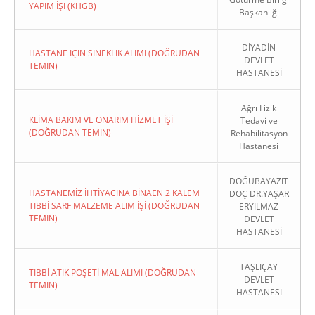
YAPIM İŞI (KHGB)
Başkanlığı
DİYADİN
HASTANE İÇİN SİNEKLİK ALIMI (DOĞRUDAN
DEVLET
TEMIN)
HASTANESİ
Ağrı Fizik
KLİMA BAKIM VE ONARIM HİZMET İŞİ
Tedavi ve
(DOĞRUDAN TEMIN)
Rehabilitasyon
Hastanesi
DOĞUBAYAZIT
HASTANEMİZ İHTİYACINA BİNAEN 2 KALEM
DOÇ DR.YAŞAR
TIBBİ SARF MALZEME ALIM İŞİ (DOĞRUDAN
ERYILMAZ
TEMIN)
DEVLET
HASTANESİ
TAŞLIÇAY
TIBBİ ATIK POŞETİ MAL ALIMI (DOĞRUDAN
DEVLET
TEMIN)
HASTANESİ