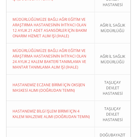
HASTANESİ
MÜDÜRLÜĞÜMÜZE BAĞLI AĞRI EĞİTİM VE
ARAŞTIRMA HASTANESİNİN İHTİYACI OLAN
AĞRI İL SAĞLIK
12 AYLIK 21 ADET ASANSÖRLER İÇİN BAKIM
MÜDÜRLÜĞÜ
ONARIM HİZMET ALIM İŞİ (İHALE)
MÜDÜRLÜĞÜMÜZE BAĞLI AĞRI EĞİTİM VE
ARAŞTIRMA HASTANESİNİN İHTİYACI OLAN
AĞRI İL SAĞLIK
24 AYLIK 2 KALEM BAKTERİ TANIMLAMA VE
MÜDÜRLÜĞÜ
MANTAR TANIMLAMA ALIM İŞİ (İHALE)
TAŞLIÇAY
HASTANEMİZ ECZANE BİRİMİ İÇİN OKSİJEN
DEVLET
MASKESİ ALIMI (DOĞRUDAN TEMIN)
HASTANESİ
TAŞLIÇAY
HASTANEMİZ BİLGİ İŞLEM BİRİMİ İÇİN 4
DEVLET
KALEM MALZEME ALIMI (DOĞRUDAN TEMIN)
HASTANESİ
DOĞUBAYAZIT