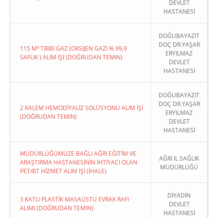
DEVLET
HASTANESİ
DOĞUBAYAZIT
DOÇ DR.YAŞAR
115 M³ TIBBİ GAZ (OKSİJEN GAZI % 99,9
ERYILMAZ
SAFLIK ) ALIM İŞİ (DOĞRUDAN TEMIN)
DEVLET
HASTANESİ
DOĞUBAYAZIT
DOÇ DR.YAŞAR
2 KALEM HEMODİYALİZ SOLÜSYONU ALIM İŞİ
ERYILMAZ
(DOĞRUDAN TEMIN)
DEVLET
HASTANESİ
MÜDÜRLÜĞÜMÜZE BAĞLI AĞRI EĞİTİM VE
AĞRI İL SAĞLIK
ARAŞTIRMA HASTANESİNİN İHTİYACI OLAN
MÜDÜRLÜĞÜ
PET/BT HİZMET ALIM İŞİ (İHALE)
DİYADİN
3 KATLI PLASTİK MASAÜSTÜ EVRAK RAFI
DEVLET
ALIMI (DOĞRUDAN TEMIN)
HASTANESİ