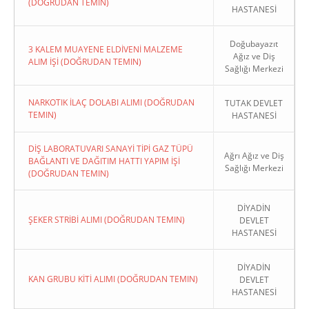
(DOĞRUDAN TEMIN)
HASTANESİ
Doğubayazıt
3 KALEM MUAYENE ELDİVENİ MALZEME
Ağız ve Diş
ALIM İŞİ (DOĞRUDAN TEMIN)
Sağlığı Merkezi
NARKOTIK İLAÇ DOLABI ALIMI (DOĞRUDAN
TUTAK DEVLET
TEMIN)
HASTANESİ
DİŞ LABORATUVARI SANAYİ TİPİ GAZ TÜPÜ
Ağrı Ağız ve Diş
BAĞLANTI VE DAĞITIM HATTI YAPIM İŞİ
Sağlığı Merkezi
(DOĞRUDAN TEMIN)
DİYADİN
ŞEKER STRİBİ ALIMI (DOĞRUDAN TEMIN)
DEVLET
HASTANESİ
DİYADİN
KAN GRUBU KİTİ ALIMI (DOĞRUDAN TEMIN)
DEVLET
HASTANESİ