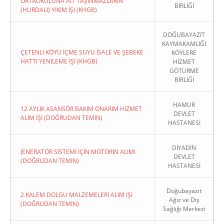
ORTAOKULUNA AIT TAŞINMAZLARIN
BİRLİĞİ
(HURDALI) YIKIM İŞI (KHGB)
DOĞUBAYAZIT
KAYMAKAMLIĞI
ÇETENLI KÖYÜ İÇME SUYU İSALE VE ŞEBEKE
KÖYLERE
HATTI YENILEME İŞI (KHGB)
HİZMET
GÖTÜRME
BİRLİĞİ
HAMUR
12 AYLIK ASANSÖR BAKIM ONARIM HİZMET
DEVLET
ALIM İŞİ (DOĞRUDAN TEMIN)
HASTANESİ
DİYADİN
JENERATÖR SİSTEMİ İÇİN MOTORİN ALIMI
DEVLET
(DOĞRUDAN TEMIN)
HASTANESİ
Doğubayazıt
2 KALEM DOLGU MALZEMELERİ ALIM İŞİ
Ağız ve Diş
(DOĞRUDAN TEMIN)
Sağlığı Merkezi