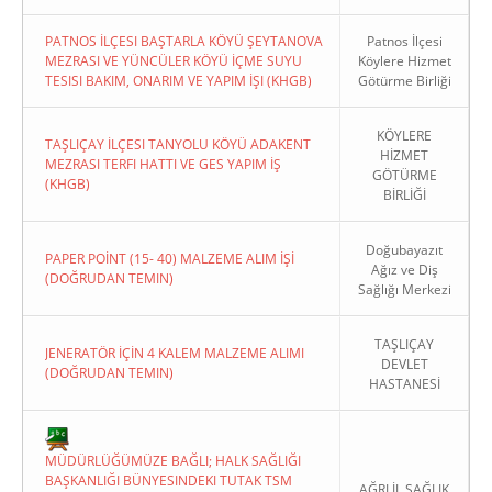
PATNOS İLÇESI BAŞTARLA KÖYÜ ŞEYTANOVA
Patnos İlçesi
MEZRASI VE YÜNCÜLER KÖYÜ İÇME SUYU
Köylere Hizmet
TESISI BAKIM, ONARIM VE YAPIM İŞI (KHGB)
Götürme Birliği
KÖYLERE
TAŞLIÇAY İLÇESI TANYOLU KÖYÜ ADAKENT
HİZMET
MEZRASI TERFI HATTI VE GES YAPIM İŞ
GÖTÜRME
(KHGB)
BİRLİĞİ
Doğubayazıt
PAPER POİNT (15- 40) MALZEME ALIM İŞİ
Ağız ve Diş
(DOĞRUDAN TEMIN)
Sağlığı Merkezi
TAŞLIÇAY
JENERATÖR İÇİN 4 KALEM MALZEME ALIMI
DEVLET
(DOĞRUDAN TEMIN)
HASTANESİ
MÜDÜRLÜĞÜMÜZE BAĞLI; HALK SAĞLIĞI
BAŞKANLIĞI BÜNYESINDEKI TUTAK TSM
AĞRI İL SAĞLIK