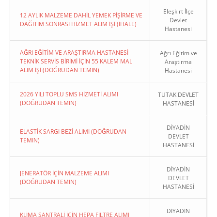
Eleşkirt İlçe
12 AYLIK MALZEME DAHİL YEMEK PİŞİRME VE
Devlet
DAĞITIM SONRASI HİZMET ALIM İŞİ (İHALE)
Hastanesi
AĞRI EĞİTİM VE ARAŞTIRMA HASTANESİ
Ağrı Eğitim ve
TEKNİK SERVİS BİRİMİ İÇİN 55 KALEM MAL
Araştırma
ALIM İŞİ (DOĞRUDAN TEMIN)
Hastanesi
2026 YILI TOPLU SMS HİZMETİ ALIMI
TUTAK DEVLET
(DOĞRUDAN TEMIN)
HASTANESİ
DİYADİN
ELASTİK SARGI BEZİ ALIMI (DOĞRUDAN
DEVLET
TEMIN)
HASTANESİ
DİYADİN
JENERATÖR İÇİN MALZEME ALIMI
DEVLET
(DOĞRUDAN TEMIN)
HASTANESİ
DİYADİN
KLİMA SANTRALİ İÇİN HEPA FİLTRE ALIMI