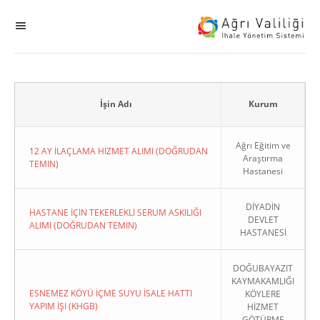
MENÜ
Ana Sayfa
ihale
İşin Adı
Kurum
Dogrudan Temin
Ağrı Eğitim ve
12 AY İLAÇLAMA HİZMET ALIMI (DOĞRUDAN
Araştırma
TEMIN)
Hastanesi
Sodes
DİYADİN
KHGB
HASTANE İÇİN TEKERLEKLİ SERUM ASKILIĞI
DEVLET
ALIMI (DOĞRUDAN TEMIN)
HASTANESİ
Okul
DOĞUBAYAZIT
KAYMAKAMLIĞI
Sonuçlanan Kayıtlar
ESNEMEZ KÖYÜ İÇME SUYU İSALE HATTI
KÖYLERE
YAPIM İŞI (KHGB)
HİZMET
Kapat
GÖTÜRME