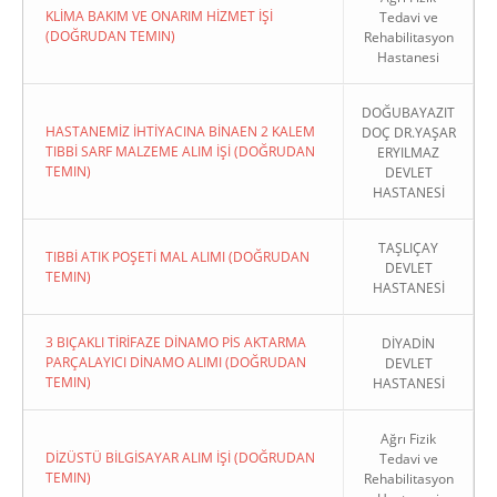
KLİMA BAKIM VE ONARIM HİZMET İŞİ
Tedavi ve
(DOĞRUDAN TEMIN)
Rehabilitasyon
Hastanesi
DOĞUBAYAZIT
Copyright 2022. Ağrı Valiliği
HASTANEMİZ İHTİYACINA BİNAEN 2 KALEM
DOÇ DR.YAŞAR
TIBBİ SARF MALZEME ALIM İŞİ (DOĞRUDAN
ERYILMAZ
TEMIN)
DEVLET
HASTANESİ
TAŞLIÇAY
TIBBİ ATIK POŞETİ MAL ALIMI (DOĞRUDAN
DEVLET
TEMIN)
HASTANESİ
3 BIÇAKLI TİRİFAZE DİNAMO PİS AKTARMA
DİYADİN
PARÇALAYICI DİNAMO ALIMI (DOĞRUDAN
DEVLET
TEMIN)
HASTANESİ
Ağrı Fizik
DİZÜSTÜ BİLGİSAYAR ALIM İŞİ (DOĞRUDAN
Tedavi ve
TEMIN)
Rehabilitasyon