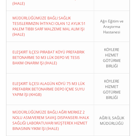
(İHALE)
MÜDÜRLÜĞÜMÜZE BAĞLI SAĞLIK
Ağrı Eğitim ve
TESISLERIMIZIN İHTIYACI OLAN 12 AYLIK 51
Araştırma
KALEM TIBBI SARF MALZEME MAL ALIM İŞI
Hastanesi
(İHALE)
KÖYLERE
ELEŞKIRT İLÇESI PIRABAT KÖYÜ PREFABRIK
HİZMET
BETONARME 50 M3 LÜK DEPO VE TESIS
GÖTÜRME
BAKIM ONARIM İŞI (İHALE)
BİRLİĞİ
KÖYLERE
ELEŞKIRT İLÇESI ALAGÜN KÖYÜ 75 M3 LÜK
HİZMET
PREFABRIK BETONARME DEPO İÇME SUYU
GÖTÜRME
YAPIM İŞI (KHGB)
BİRLİĞİ
MÜDÜRLÜĞÜMÜZE BAĞLI AĞRI MERKEZ 2
NOLU ASM/VEREM SAVAŞ DISPANSERI /HALK
AĞRI İL SAĞLIK
SAĞLIĞI LABORATUVARI MÜŞTEREK HIZMET
MÜDÜRLÜĞÜ
BINASININ YIKIM İŞI (İHALE)