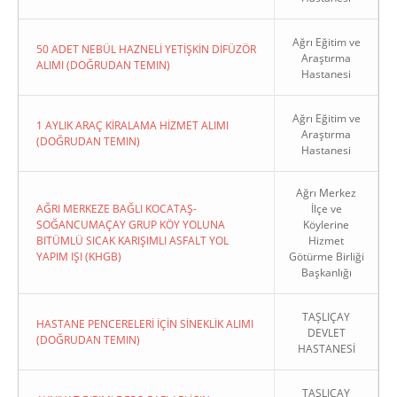
Ağrı Eğitim ve
50 ADET NEBÜL HAZNELİ YETİŞKİN DİFÜZÖR
Araştırma
ALIMI (DOĞRUDAN TEMIN)
Hastanesi
Ağrı Eğitim ve
1 AYLIK ARAÇ KİRALAMA HİZMET ALIMI
Araştırma
(DOĞRUDAN TEMIN)
Hastanesi
Ağrı Merkez
AĞRI MERKEZE BAĞLI KOCATAŞ-
İlçe ve
SOĞANCUMAÇAY GRUP KÖY YOLUNA
Köylerine
BITÜMLÜ SICAK KARIŞIMLI ASFALT YOL
Hizmet
YAPIM IŞI (KHGB)
Götürme Birliği
Başkanlığı
TAŞLIÇAY
HASTANE PENCERELERİ İÇİN SİNEKLİK ALIMI
DEVLET
(DOĞRUDAN TEMIN)
HASTANESİ
TAŞLIÇAY