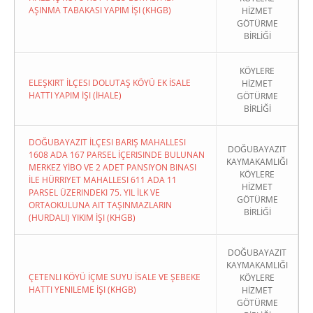
AŞINMA TABAKASI YAPIM İŞI (KHGB)
HİZMET
GÖTÜRME
BİRLİĞİ
KÖYLERE
ELEŞKIRT İLÇESI DOLUTAŞ KÖYÜ EK İSALE
HİZMET
HATTI YAPIM İŞI (İHALE)
GÖTÜRME
BİRLİĞİ
DOĞUBAYAZIT İLÇESI BARIŞ MAHALLESI
DOĞUBAYAZIT
1608 ADA 167 PARSEL İÇERISINDE BULUNAN
KAYMAKAMLIĞI
MERKEZ YİBO VE 2 ADET PANSIYON BINASI
KÖYLERE
İLE HÜRRIYET MAHALLESI 611 ADA 11
HİZMET
PARSEL ÜZERINDEKI 75. YIL İLK VE
GÖTÜRME
ORTAOKULUNA AIT TAŞINMAZLARIN
BİRLİĞİ
(HURDALI) YIKIM İŞI (KHGB)
DOĞUBAYAZIT
KAYMAKAMLIĞI
ÇETENLI KÖYÜ İÇME SUYU İSALE VE ŞEBEKE
KÖYLERE
HATTI YENILEME İŞI (KHGB)
HİZMET
GÖTÜRME