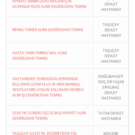
AYNIYAT BIRIMI DEPO RAFLARI İÇIN
DEVLET
GÜVENLIK FILESI ALIMI (DOĞRUDAN TEMIN)
HASTANESİ
TAŞLIÇAY
RENKLI TONER ALIMI (DOĞRUDAN TEMIN)
DEVLET
HASTANESİ
TAŞLIÇAY
HASTA TAKIP FORMU MAL ALIMI
DEVLET
(DOĞRUDAN TEMIN)
HASTANESİ
DOĞUBAYAZIT
HASTANEMİZ YENİDOĞAN SERVİSİNDE
DOÇ DR.YAŞAR
BULUNAN LEONİ PLUS VE MEK MARKALI
ERYILMAZ
VENTİLATÖRE UYGUN SOLUNUM DEVRESİ
DEVLET
ALIM İŞİ (DOĞRUDAN TEMIN)
HASTANESİ
2026 YILI SÜREKLİ İŞÇİ İŞ BAŞI KIYAFET ALIM
TUTAK DEVLET
(DOĞRUDAN TEMIN)
HASTANESİ
TAŞLIÇAY İLÇESİ YK. DÜZMEYDAN YOL
KÖYLERE