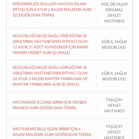
EPİDERMOLİZİS BULLOZA HASTASI (İSLAM
DOÇ DR.YAŞAR
ERTAŞ) İÇİN 6 AYLIK 2 KALEM MALZEME ALIM
ERYILMAZ
İŞİ (DOĞRUDAN TEMIN)
DEVLET
HASTANESİ
MÜDÜRLÜĞÜMÜZE BAĞLI AĞRI EĞİTİM VE
ARAŞTIRMA HASTANESİNİN İHTİYACI OLAN
AĞRI İL SAĞLIK
12 AYLIK 21 ADET ASANSÖRLER İÇİN BAKIM
MÜDÜRLÜĞÜ
ONARIM HİZMET ALIM İŞİ (İHALE)
MÜDÜRLÜĞÜMÜZE BAĞLI AĞRI EĞİTİM VE
ARAŞTIRMA HASTANESİNİN İHTİYACI OLAN
AĞRI İL SAĞLIK
24 AYLIK 2 KALEM BAKTERİ TANIMLAMA VE
MÜDÜRLÜĞÜ
MANTAR TANIMLAMA ALIM İŞİ (İHALE)
TAŞLIÇAY
HASTANEMİZ ECZANE BİRİMİ İÇİN OKSİJEN
DEVLET
MASKESİ ALIMI (DOĞRUDAN TEMIN)
HASTANESİ
TAŞLIÇAY
HASTANEMİZ BİLGİ İŞLEM BİRİMİ İÇİN 4
DEVLET
KALEM MALZEME ALIMI (DOĞRUDAN TEMIN)
HASTANESİ