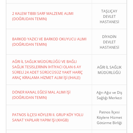
TAŞLIÇAY
2 KALEM TIBBI SARF MALZEME ALIMI
DEVLET
(DOĞRUDAN TEMIN)
HASTANESİ
DİYADİN
BARKOD YAZICI VE BARKOD OKUYUCU ALIMI
DEVLET
(DOĞRUDAN TEMIN)
HASTANESİ
AĞRI İL SAĞLIK MÜDÜRLÜĞÜ VE BAĞLI
SAĞLIK TESİSLERİNİN İHTİYACI OLAN 6 AY
AĞRI İL SAĞLIK
SÜRELİ 24 ADET SÜRÜCÜSÜZ YAKIT HARİÇ
MÜDÜRLÜĞÜ
ARAÇ KİRALAMA HİZMET ALIM İŞİ (İHALE)
DÖNER KANAL EĞESİ MAL ALIMI İŞİ
Ağrı Ağız ve Diş
(DOĞRUDAN TEMIN)
Sağlığı Merkezi
Patnos İlçesi
PATNOS İLÇESI KÖYLERI II. GRUP KÖY YOLU
Köylere Hizmet
SANAT YAPILARI YAPIM İŞI (KHGB)
Götürme Birliği