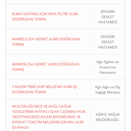
DİYADİN
KLİMA SANTRALİ İÇİN HEPA FİLTRE ALIMI
DEVLET
(DOĞRUDAN TEMIN)
HASTANESİ
DİYADİN
MAKRO ELİSA HİZMET ALIMI (DOĞRUDAN
DEVLET
TEMIN)
HASTANESİ
Ağrı Eğitim ve
MAKROELİSA HİZMET ALIMI (DOĞRUDAN
Araştırma
TEMIN)
Hastanesi
3 KALEM TIBBİ SARF MALZEME ALIMI İŞİ
Ağrı Ağız ve Diş
(DOĞRUDAN TEMIN)
Sağlığı Merkezi
MÜDÜRLÜĞÜMÜZ VE BAĞLI SAĞLIK
TESISLERININ IHTIYACI OLAN 12(ONIKI) AYLIK
AĞRI İL SAĞLIK
78(YETMIŞSEKIZ) KALEM BIYOMEDIKAL VE
MÜDÜRLÜĞÜ
AYNIYAT TÜKETIM MALZEMELERI MAL ALIM
İŞI (İHALE)