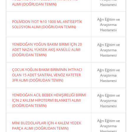
ALIMI (DOĞRUDAN TEMIN)
Hastanesi
Ağrı Eğitim ve
POLİVİDON İYOT %10 1000 ML ANTİSEPTİK
Araştırma
SOLÜSYON ALIMI (DOĞRUDAN TEMIN)
Hastanesi
YENİDOĞAN YOĞUN BAKIM BİRİMİ İÇİN 20
Ağrı Eğitim ve
ADET NAZAL YÜKSEK AKIŞ KANÜLÜ ALIMI
Araştırma
(DOĞRUDAN TEMIN)
Hastanesi
ÇOCUK YOĞUN BAKIM BİRİMİNİN İHTİYACI
Ağrı Eğitim ve
OLAN 15 ADET SANTRAL VENÖZ KATETER
Araştırma
3FR ALIMI (DOĞRUDAN TEMIN)
Hastanesi
YENİDOĞAN ACİL BEBEK HEMŞİRELİĞİ BİRİMİ
Ağrı Eğitim ve
İÇİN 2 KALEM HİPOTERMİ BLANKETİ ALIMI
Araştırma
(DOĞRUDAN TEMIN)
Hastanesi
Ağrı Eğitim ve
MİNİ BUZDOLAPLARI İÇİN 4 KALEM YEDEK
Araştırma
PARÇA ALIMI (DOĞRUDAN TEMIN)
Hastanesi