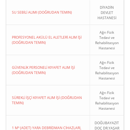
DİYADİN
SU SEBİLİ ALIMI (DOĞRUDAN TEMIN)
DEVLET
HASTANESİ
Ağrı Fizik
PROFESYONEL AKÜLÜ EL ALETLERİ ALIM İŞİ
Tedavi ve
(DOĞRUDAN TEMIN)
Rehabilitasyon
Hastanesi
Ağrı Fizik
GÜVENLİK PERSONELİ KIYAFET ALIM İŞİ
Tedavi ve
(DOĞRUDAN TEMIN)
Rehabilitasyon
Hastanesi
Ağrı Fizik
SÜREKLİ İŞÇİ KIYAFET ALIM İŞİ (DOĞRUDAN
Tedavi ve
TEMIN)
Rehabilitasyon
Hastanesi
DOĞUBAYAZIT
1 M³ (ADET) YARA DEBRİDMAN CİHAZLARI,
DOÇ DR.YAŞAR