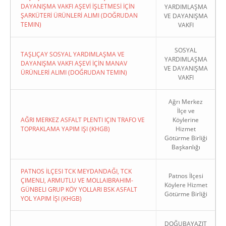
DAYANIŞMA VAKFI AŞEVİ İŞLETMESİ İÇİN
YARDIMLAŞMA
ŞARKÜTERİ ÜRÜNLERİ ALIMI (DOĞRUDAN
VE DAYANIŞMA
TEMIN)
VAKFI
SOSYAL
TAŞLIÇAY SOSYAL YARDIMLAŞMA VE
YARDIMLAŞMA
DAYANIŞMA VAKFI AŞEVİ İÇİN MANAV
VE DAYANIŞMA
ÜRÜNLERİ ALIMI (DOĞRUDAN TEMIN)
VAKFI
Ağrı Merkez
İlçe ve
AĞRI MERKEZ ASFALT PLENTI IÇIN TRAFO VE
Köylerine
TOPRAKLAMA YAPIM IŞI (KHGB)
Hizmet
Götürme Birliği
Başkanlığı
PATNOS İLÇESI TCK MEYDANDAĞI, TCK
Patnos İlçesi
ÇIMENLI, ARMUTLU VE MOLLAIBRAHIM-
Köylere Hizmet
GÜNBELI GRUP KÖY YOLLARI BSK ASFALT
Götürme Birliği
YOL YAPIM İŞI (KHGB)
DOĞUBAYAZIT