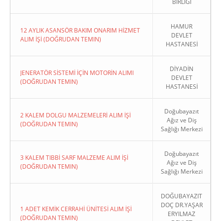
BİRLİĞİ
HAMUR
12 AYLIK ASANSÖR BAKIM ONARIM HİZMET
DEVLET
ALIM İŞİ (DOĞRUDAN TEMIN)
HASTANESİ
DİYADİN
JENERATÖR SİSTEMİ İÇİN MOTORİN ALIMI
DEVLET
(DOĞRUDAN TEMIN)
HASTANESİ
Doğubayazıt
2 KALEM DOLGU MALZEMELERİ ALIM İŞİ
Ağız ve Diş
(DOĞRUDAN TEMIN)
Sağlığı Merkezi
Doğubayazıt
3 KALEM TIBBİ SARF MALZEME ALIM İŞİ
Ağız ve Diş
(DOĞRUDAN TEMIN)
Sağlığı Merkezi
DOĞUBAYAZIT
DOÇ DR.YAŞAR
1 ADET KEMİK CERRAHİ ÜNİTESİ ALIM İŞİ
ERYILMAZ
(DOĞRUDAN TEMIN)