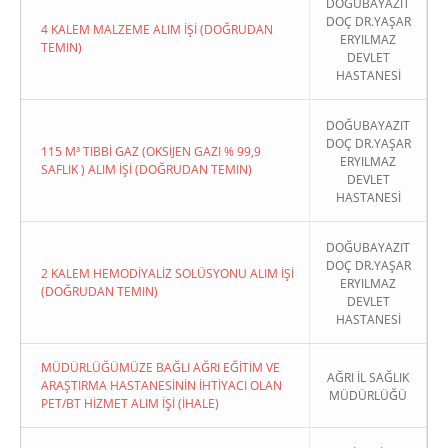
DOĞUBAYAZIT
DOÇ DR.YAŞAR
4 KALEM MALZEME ALIM İŞİ (DOĞRUDAN
ERYILMAZ
TEMIN)
DEVLET
HASTANESİ
DOĞUBAYAZIT
DOÇ DR.YAŞAR
115 M³ TIBBİ GAZ (OKSİJEN GAZI % 99,9
ERYILMAZ
SAFLIK ) ALIM İŞİ (DOĞRUDAN TEMIN)
DEVLET
HASTANESİ
DOĞUBAYAZIT
DOÇ DR.YAŞAR
2 KALEM HEMODİYALİZ SOLÜSYONU ALIM İŞİ
ERYILMAZ
(DOĞRUDAN TEMIN)
DEVLET
HASTANESİ
MÜDÜRLÜĞÜMÜZE BAĞLI AĞRI EĞİTİM VE
AĞRI İL SAĞLIK
ARAŞTIRMA HASTANESİNİN İHTİYACI OLAN
MÜDÜRLÜĞÜ
PET/BT HİZMET ALIM İŞİ (İHALE)