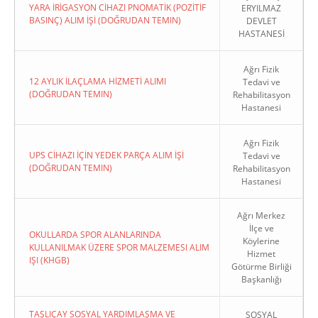
YARA İRİGASYON CİHAZI PNOMATİK (POZİTİF
ERYILMAZ
BASINÇ) ALIM İŞİ (DOĞRUDAN TEMIN)
DEVLET
HASTANESİ
Ağrı Fizik
12 AYLIK İLAÇLAMA HİZMETİ ALIMI
Tedavi ve
(DOĞRUDAN TEMIN)
Rehabilitasyon
Hastanesi
Ağrı Fizik
UPS CİHAZI İÇİN YEDEK PARÇA ALIM İŞİ
Tedavi ve
(DOĞRUDAN TEMIN)
Rehabilitasyon
Hastanesi
Ağrı Merkez
İlçe ve
OKULLARDA SPOR ALANLARINDA
Köylerine
KULLANILMAK ÜZERE SPOR MALZEMESI ALIM
Hizmet
IŞI (KHGB)
Götürme Birliği
Başkanlığı
TAŞLIÇAY SOSYAL YARDIMLAŞMA VE
SOSYAL