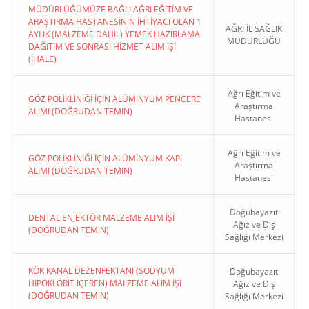
MÜDÜRLÜĞÜMÜZE BAĞLI AĞRI EĞİTİM VE
ARAŞTIRMA HASTANESİNİN İHTİYACI OLAN 1
AĞRI İL SAĞLIK
AYLIK (MALZEME DAHİL) YEMEK HAZIRLAMA
MÜDÜRLÜĞÜ
DAĞITIM VE SONRASI HİZMET ALIM İŞİ
(İHALE)
Ağrı Eğitim ve
GÖZ POLİKLİNİĞİ İÇİN ALÜMİNYUM PENCERE
Araştırma
ALIMI (DOĞRUDAN TEMIN)
Hastanesi
Ağrı Eğitim ve
GÖZ POLİKLİNİĞİ İÇİN ALÜMİNYUM KAPI
Araştırma
ALIMI (DOĞRUDAN TEMIN)
Hastanesi
Doğubayazıt
DENTAL ENJEKTÖR MALZEME ALIM İŞİ
Ağız ve Diş
(DOĞRUDAN TEMIN)
Sağlığı Merkezi
KÖK KANAL DEZENFEKTANI (SODYUM
Doğubayazıt
HİPOKLORİT İÇEREN) MALZEME ALIM İŞİ
Ağız ve Diş
(DOĞRUDAN TEMIN)
Sağlığı Merkezi