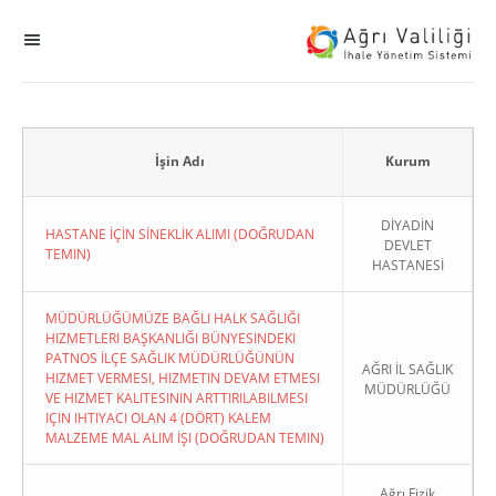
MENÜ
Ana Sayfa
ihale
İşin Adı
Kurum
Dogrudan Temin
DİYADİN
HASTANE İÇİN SİNEKLİK ALIMI (DOĞRUDAN
DEVLET
TEMIN)
HASTANESİ
Sodes
MÜDÜRLÜĞÜMÜZE BAĞLI HALK SAĞLIĞI
KHGB
HIZMETLERI BAŞKANLIĞI BÜNYESINDEKI
PATNOS İLÇE SAĞLIK MÜDÜRLÜĞÜNÜN
AĞRI İL SAĞLIK
HIZMET VERMESI, HIZMETIN DEVAM ETMESI
Okul
MÜDÜRLÜĞÜ
VE HIZMET KALITESININ ARTTIRILABILMESI
IÇIN IHTIYACI OLAN 4 (DÖRT) KALEM
Sonuçlanan Kayıtlar
MALZEME MAL ALIM İŞI (DOĞRUDAN TEMIN)
Kapat
Ağrı Fizik