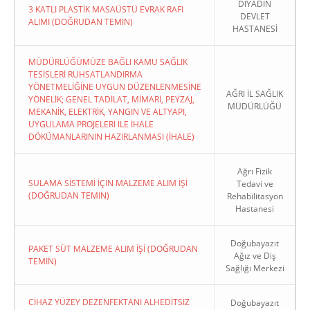
DİYADİN
3 KATLI PLASTİK MASAÜSTÜ EVRAK RAFI
DEVLET
ALIMI (DOĞRUDAN TEMIN)
HASTANESİ
MÜDÜRLÜĞÜMÜZE BAĞLI KAMU SAĞLIK
TESİSLERİ RUHSATLANDIRMA
YÖNETMELİĞİNE UYGUN DÜZENLENMESİNE
AĞRI İL SAĞLIK
YÖNELİK; GENEL TADİLAT, MİMARİ, PEYZAJ,
MÜDÜRLÜĞÜ
MEKANİK, ELEKTRİK, YANGIN VE ALTYAPI,
UYGULAMA PROJELERİ İLE İHALE
DÖKÜMANLARININ HAZIRLANMASI (İHALE)
Ağrı Fizik
SULAMA SİSTEMİ İÇİN MALZEME ALIM İŞİ
Tedavi ve
(DOĞRUDAN TEMIN)
Rehabilitasyon
Hastanesi
Doğubayazıt
PAKET SÜT MALZEME ALIM İŞİ (DOĞRUDAN
Ağız ve Diş
TEMIN)
Sağlığı Merkezi
CİHAZ YÜZEY DEZENFEKTANI ALHEDİTSİZ
Doğubayazıt