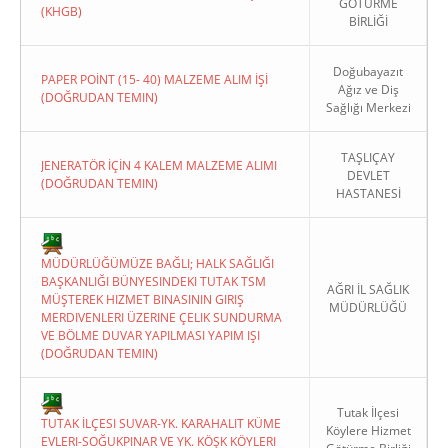
GÖTÜRME
(KHGB)
BİRLİĞİ
Doğubayazıt
PAPER POİNT (15- 40) MALZEME ALIM İŞİ
Ağız ve Diş
(DOĞRUDAN TEMIN)
Sağlığı Merkezi
TAŞLIÇAY
JENERATÖR İÇİN 4 KALEM MALZEME ALIMI
DEVLET
(DOĞRUDAN TEMIN)
HASTANESİ
MÜDÜRLÜĞÜMÜZE BAĞLI; HALK SAĞLIĞI
BAŞKANLIĞI BÜNYESINDEKI TUTAK TSM
AĞRI İL SAĞLIK
MÜŞTEREK HIZMET BINASININ GIRIŞ
MÜDÜRLÜĞÜ
MERDIVENLERI ÜZERINE ÇELIK SUNDURMA
VE BÖLME DUVAR YAPILMASI YAPIM IŞI
(DOĞRUDAN TEMIN)
Tutak İlçesi
TUTAK İLÇESI SUVAR-YK. KARAHALIT KÜME
Köylere Hizmet
EVLERI-SOĞUKPINAR VE YK. KÖŞK KÖYLERI