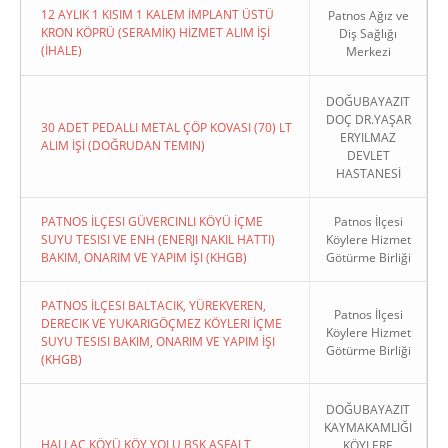
12 AYLIK 1 KISIM 1 KALEM İMPLANT ÜSTÜ
Patnos Ağız ve
KRON KÖPRÜ (SERAMİK) HİZMET ALIM İŞİ
Diş Sağlığı
(İHALE)
Merkezi
DOĞUBAYAZIT
DOÇ DR.YAŞAR
30 ADET PEDALLI METAL ÇÖP KOVASI (70) LT
ERYILMAZ
ALIM İŞİ (DOĞRUDAN TEMIN)
DEVLET
HASTANESİ
PATNOS İLÇESI GÜVERCINLI KÖYÜ İÇME
Patnos İlçesi
SUYU TESISI VE ENH (ENERJI NAKIL HATTI)
Köylere Hizmet
BAKIM, ONARIM VE YAPIM İŞI (KHGB)
Götürme Birliği
PATNOS İLÇESI BALTACIK, YÜREKVEREN,
Patnos İlçesi
DERECIK VE YUKARIGÖÇMEZ KÖYLERI İÇME
Köylere Hizmet
SUYU TESISI BAKIM, ONARIM VE YAPIM İŞI
Götürme Birliği
(KHGB)
DOĞUBAYAZIT
KAYMAKAMLIĞI
HALLAÇ KÖYÜ KÖY YOLU BSK ASFALT
KÖYLERE