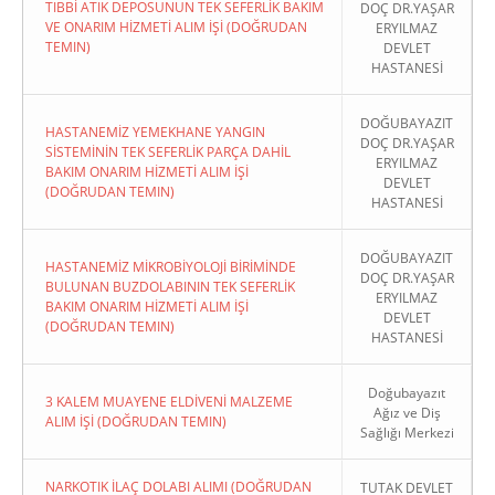
TIBBİ ATIK DEPOSUNUN TEK SEFERLİK BAKIM
DOÇ DR.YAŞAR
VE ONARIM HİZMETİ ALIM İŞİ (DOĞRUDAN
ERYILMAZ
TEMIN)
DEVLET
HASTANESİ
DOĞUBAYAZIT
HASTANEMİZ YEMEKHANE YANGIN
DOÇ DR.YAŞAR
SİSTEMİNİN TEK SEFERLİK PARÇA DAHİL
ERYILMAZ
BAKIM ONARIM HİZMETİ ALIM İŞİ
DEVLET
(DOĞRUDAN TEMIN)
HASTANESİ
DOĞUBAYAZIT
HASTANEMİZ MİKROBİYOLOJİ BİRİMİNDE
DOÇ DR.YAŞAR
BULUNAN BUZDOLABININ TEK SEFERLİK
ERYILMAZ
BAKIM ONARIM HİZMETİ ALIM İŞİ
DEVLET
(DOĞRUDAN TEMIN)
HASTANESİ
Doğubayazıt
3 KALEM MUAYENE ELDİVENİ MALZEME
Ağız ve Diş
ALIM İŞİ (DOĞRUDAN TEMIN)
Sağlığı Merkezi
NARKOTIK İLAÇ DOLABI ALIMI (DOĞRUDAN
TUTAK DEVLET