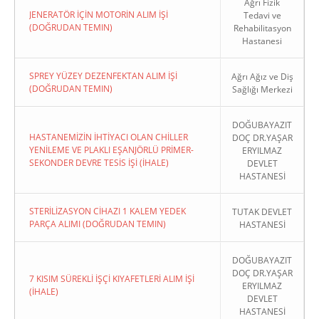
Ağrı Fizik
JENERATÖR İÇİN MOTORİN ALIM İŞİ
Tedavi ve
(DOĞRUDAN TEMIN)
Rehabilitasyon
Hastanesi
SPREY YÜZEY DEZENFEKTAN ALIM İŞİ
Ağrı Ağız ve Diş
(DOĞRUDAN TEMIN)
Sağlığı Merkezi
DOĞUBAYAZIT
HASTANEMİZİN İHTİYACI OLAN CHİLLER
DOÇ DR.YAŞAR
YENİLEME VE PLAKLI EŞANJÖRLÜ PRİMER-
ERYILMAZ
SEKONDER DEVRE TESİS İŞİ (İHALE)
DEVLET
HASTANESİ
STERİLİZASYON CİHAZI 1 KALEM YEDEK
TUTAK DEVLET
PARÇA ALIMI (DOĞRUDAN TEMIN)
HASTANESİ
DOĞUBAYAZIT
DOÇ DR.YAŞAR
7 KISIM SÜREKLİ İŞÇİ KIYAFETLERİ ALIM İŞİ
ERYILMAZ
(İHALE)
DEVLET
HASTANESİ