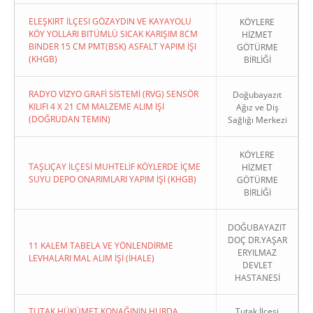
ELEŞKIRT İLÇESI GÖZAYDIN VE KAYAYOLU
KÖYLERE
KÖY YOLLARI BITÜMLÜ SICAK KARIŞIM 8CM
HİZMET
BINDER 15 CM PMT(BSK) ASFALT YAPIM İŞI
GÖTÜRME
(KHGB)
BİRLİĞİ
RADYO VİZYO GRAFİ SİSTEMİ (RVG) SENSÖR
Doğubayazıt
KILIFI 4 X 21 CM MALZEME ALIM İŞİ
Ağız ve Diş
(DOĞRUDAN TEMIN)
Sağlığı Merkezi
KÖYLERE
TAŞLIÇAY İLÇESİ MUHTELİF KÖYLERDE İÇME
HİZMET
SUYU DEPO ONARIMLARI YAPIM İŞİ (KHGB)
GÖTÜRME
BİRLİĞİ
DOĞUBAYAZIT
DOÇ DR.YAŞAR
11 KALEM TABELA VE YÖNLENDİRME
ERYILMAZ
LEVHALARI MAL ALIM İŞİ (İHALE)
DEVLET
HASTANESİ
TUTAK HÜKÜMET KONAĞININ HURDA
Tutak İlçesi