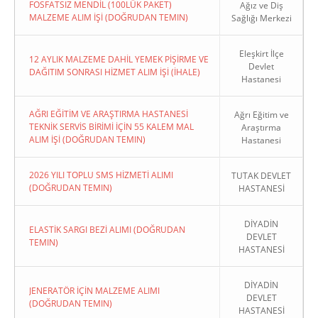
FOSFATSIZ MENDİL (100LÜK PAKET)
Ağız ve Diş
MALZEME ALIM İŞİ (DOĞRUDAN TEMIN)
Sağlığı Merkezi
Eleşkirt İlçe
12 AYLIK MALZEME DAHİL YEMEK PİŞİRME VE
Devlet
DAĞITIM SONRASI HİZMET ALIM İŞİ (İHALE)
Hastanesi
AĞRI EĞİTİM VE ARAŞTIRMA HASTANESİ
Ağrı Eğitim ve
TEKNİK SERVİS BİRİMİ İÇİN 55 KALEM MAL
Araştırma
ALIM İŞİ (DOĞRUDAN TEMIN)
Hastanesi
2026 YILI TOPLU SMS HİZMETİ ALIMI
TUTAK DEVLET
(DOĞRUDAN TEMIN)
HASTANESİ
DİYADİN
ELASTİK SARGI BEZİ ALIMI (DOĞRUDAN
DEVLET
TEMIN)
HASTANESİ
DİYADİN
JENERATÖR İÇİN MALZEME ALIMI
DEVLET
(DOĞRUDAN TEMIN)
HASTANESİ