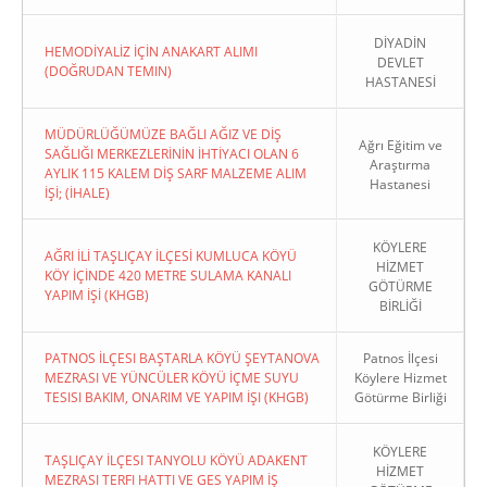
DİYADİN
HEMODİYALİZ İÇİN ANAKART ALIMI
DEVLET
(DOĞRUDAN TEMIN)
HASTANESİ
MÜDÜRLÜĞÜMÜZE BAĞLI AĞIZ VE DİŞ
Ağrı Eğitim ve
SAĞLIĞI MERKEZLERİNİN İHTİYACI OLAN 6
Araştırma
AYLIK 115 KALEM DİŞ SARF MALZEME ALIM
Hastanesi
İŞİ; (İHALE)
KÖYLERE
AĞRI İLİ TAŞLIÇAY İLÇESİ KUMLUCA KÖYÜ
HİZMET
KÖY İÇİNDE 420 METRE SULAMA KANALI
GÖTÜRME
YAPIM İŞİ (KHGB)
BİRLİĞİ
PATNOS İLÇESI BAŞTARLA KÖYÜ ŞEYTANOVA
Patnos İlçesi
MEZRASI VE YÜNCÜLER KÖYÜ İÇME SUYU
Köylere Hizmet
TESISI BAKIM, ONARIM VE YAPIM İŞI (KHGB)
Götürme Birliği
KÖYLERE
TAŞLIÇAY İLÇESI TANYOLU KÖYÜ ADAKENT
HİZMET
MEZRASI TERFI HATTI VE GES YAPIM İŞ