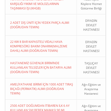
KARŞILIĞI YIKIMI VE MOLOZLARININ
Köylere Hizmet
TAŞINMASI İŞI (KHGB)
Götürme Birliği
DİYADİN
2 ADET DİŞ ÜNİTİ İÇİN YEDEK PARÇA ALIMI
DEVLET
(DOĞRUDAN TEMIN)
HASTANESİ
22 KW 8 BAR KAPASİTELİ VİDALI HAVA
DİYADİN
KOMPRESÖRÜ BAKIM ONARIM(MALZEME
DEVLET
DAHİL) ALIMI (DOĞRUDAN TEMIN)
HASTANESİ
HASTANEMİZ GÜVENLİK BİRİMİNDE
TAŞLIÇAY
KULLANILAN TELSİZLER İÇİN BATARYA ALIMI
DEVLET
(DOĞRUDAN TEMIN)
HASTANESİ
AMELİYATHANE BİRİMİ İÇİN 1000 ADET TIRAŞ
Ağrı Eğitim ve
BIÇAĞI (PERMATİK) ALIMI (DOĞRUDAN
Araştırma
TEMIN)
Hastanesi
2500 ADET DOĞUMDAN İTİBAREN İLK 6 AY
Ağrı Eğitim ve
KULLANILAN SIVI BEBEK MAMASI 90 ML
Araştırma