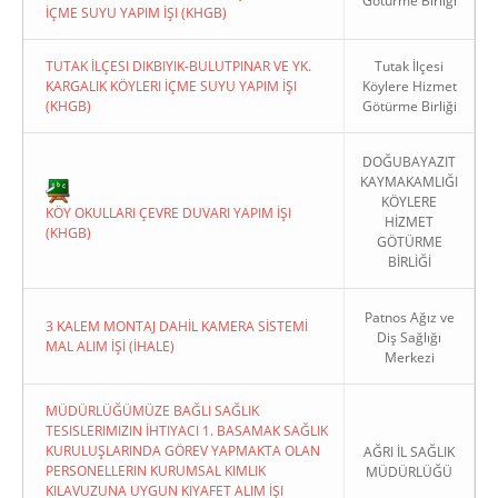
Götürme Birliği
İÇME SUYU YAPIM İŞI (KHGB)
TUTAK İLÇESI DIKBIYIK-BULUTPINAR VE YK.
Tutak İlçesi
KARGALIK KÖYLERI İÇME SUYU YAPIM İŞI
Köylere Hizmet
(KHGB)
Götürme Birliği
DOĞUBAYAZIT
KAYMAKAMLIĞI
KÖYLERE
KÖY OKULLARI ÇEVRE DUVARI YAPIM İŞI
HİZMET
(KHGB)
GÖTÜRME
BİRLİĞİ
Patnos Ağız ve
3 KALEM MONTAJ DAHİL KAMERA SİSTEMİ
Diş Sağlığı
MAL ALIM İŞİ (İHALE)
Merkezi
MÜDÜRLÜĞÜMÜZE BAĞLI SAĞLIK
TESISLERIMIZIN İHTIYACI 1. BASAMAK SAĞLIK
KURULUŞLARINDA GÖREV YAPMAKTA OLAN
AĞRI İL SAĞLIK
PERSONELLERIN KURUMSAL KIMLIK
MÜDÜRLÜĞÜ
KILAVUZUNA UYGUN KIYAFET ALIM İŞI