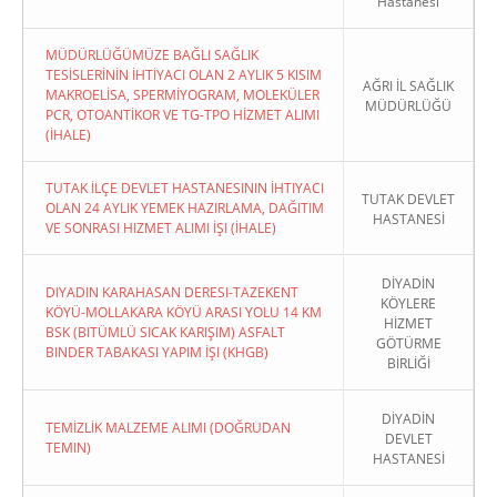
Hastanesi
MÜDÜRLÜĞÜMÜZE BAĞLI SAĞLIK
TESİSLERİNİN İHTİYACI OLAN 2 AYLIK 5 KISIM
AĞRI İL SAĞLIK
MAKROELİSA, SPERMİYOGRAM, MOLEKÜLER
MÜDÜRLÜĞÜ
PCR, OTOANTİKOR VE TG-TPO HİZMET ALIMI
(İHALE)
TUTAK İLÇE DEVLET HASTANESININ İHTIYACI
TUTAK DEVLET
OLAN 24 AYLIK YEMEK HAZIRLAMA, DAĞITIM
HASTANESİ
VE SONRASI HIZMET ALIMI İŞI (İHALE)
DİYADİN
DIYADIN KARAHASAN DERESI-TAZEKENT
KÖYLERE
KÖYÜ-MOLLAKARA KÖYÜ ARASI YOLU 14 KM
HİZMET
BSK (BITÜMLÜ SICAK KARIŞIM) ASFALT
GÖTÜRME
BINDER TABAKASI YAPIM İŞI (KHGB)
BİRLİĞİ
DİYADİN
TEMİZLİK MALZEME ALIMI (DOĞRUDAN
DEVLET
TEMIN)
HASTANESİ