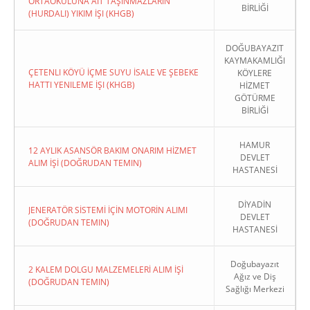
ORTAOKULUNA AIT TAŞINMAZLARIN
BİRLİĞİ
(HURDALI) YIKIM İŞI (KHGB)
DOĞUBAYAZIT
KAYMAKAMLIĞI
ÇETENLI KÖYÜ İÇME SUYU İSALE VE ŞEBEKE
KÖYLERE
HATTI YENILEME İŞI (KHGB)
HİZMET
GÖTÜRME
BİRLİĞİ
HAMUR
12 AYLIK ASANSÖR BAKIM ONARIM HİZMET
DEVLET
ALIM İŞİ (DOĞRUDAN TEMIN)
HASTANESİ
DİYADİN
JENERATÖR SİSTEMİ İÇİN MOTORİN ALIMI
DEVLET
(DOĞRUDAN TEMIN)
HASTANESİ
Doğubayazıt
2 KALEM DOLGU MALZEMELERİ ALIM İŞİ
Ağız ve Diş
(DOĞRUDAN TEMIN)
Sağlığı Merkezi