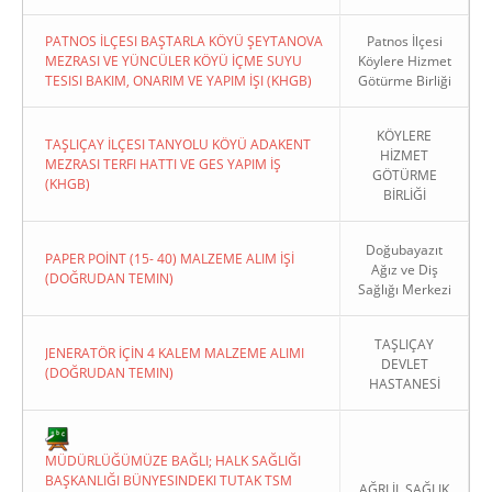
PATNOS İLÇESI BAŞTARLA KÖYÜ ŞEYTANOVA
Patnos İlçesi
MEZRASI VE YÜNCÜLER KÖYÜ İÇME SUYU
Köylere Hizmet
TESISI BAKIM, ONARIM VE YAPIM İŞI (KHGB)
Götürme Birliği
KÖYLERE
TAŞLIÇAY İLÇESI TANYOLU KÖYÜ ADAKENT
HİZMET
MEZRASI TERFI HATTI VE GES YAPIM İŞ
GÖTÜRME
(KHGB)
BİRLİĞİ
Doğubayazıt
PAPER POİNT (15- 40) MALZEME ALIM İŞİ
Ağız ve Diş
(DOĞRUDAN TEMIN)
Sağlığı Merkezi
TAŞLIÇAY
JENERATÖR İÇİN 4 KALEM MALZEME ALIMI
DEVLET
(DOĞRUDAN TEMIN)
HASTANESİ
MÜDÜRLÜĞÜMÜZE BAĞLI; HALK SAĞLIĞI
BAŞKANLIĞI BÜNYESINDEKI TUTAK TSM
AĞRI İL SAĞLIK