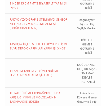
BINDER 15 CM PMT(BSK) ASFALT YAPIM İŞI
GÖTÜRME
(KHGB)
BİRLİĞİ
RADYO VİZYO GRAFİ SİSTEMİ (RVG) SENSÖR
Doğubayazıt
KILIFI 4 X 21 CM MALZEME ALIM İŞİ
Ağız ve Diş
(DOĞRUDAN TEMIN)
Sağlığı Merkezi
KÖYLERE
TAŞLIÇAY İLÇESİ MUHTELİF KÖYLERDE İÇME
HİZMET
SUYU DEPO ONARIMLARI YAPIM İŞİ (KHGB)
GÖTÜRME
BİRLİĞİ
DOĞUBAYAZIT
DOÇ DR.YAŞAR
11 KALEM TABELA VE YÖNLENDİRME
ERYILMAZ
LEVHALARI MAL ALIM İŞİ (İHALE)
DEVLET
HASTANESİ
TUTAK HÜKÜMET KONAĞININ HURDA
Tutak İlçesi
KARŞILIĞI YIKIMI VE MOLOZLARININ
Köylere Hizmet
TAŞINMASI İŞI (KHGB)
Götürme Birliği