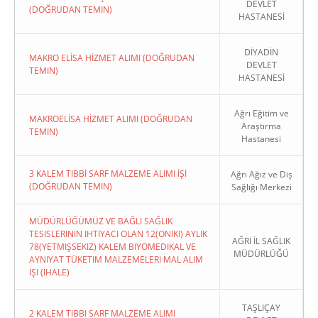
DEVLET
(DOĞRUDAN TEMIN)
HASTANESİ
DİYADİN
MAKRO ELİSA HİZMET ALIMI (DOĞRUDAN
DEVLET
TEMIN)
HASTANESİ
Ağrı Eğitim ve
MAKROELİSA HİZMET ALIMI (DOĞRUDAN
Araştırma
TEMIN)
Hastanesi
3 KALEM TIBBİ SARF MALZEME ALIMI İŞİ
Ağrı Ağız ve Diş
(DOĞRUDAN TEMIN)
Sağlığı Merkezi
MÜDÜRLÜĞÜMÜZ VE BAĞLI SAĞLIK
TESISLERININ IHTIYACI OLAN 12(ONIKI) AYLIK
AĞRI İL SAĞLIK
78(YETMIŞSEKIZ) KALEM BIYOMEDIKAL VE
MÜDÜRLÜĞÜ
AYNIYAT TÜKETIM MALZEMELERI MAL ALIM
İŞI (İHALE)
TAŞLIÇAY
2 KALEM TIBBI SARF MALZEME ALIMI