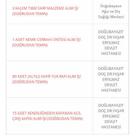
Doğubayazıt
3 KALEM TIBBİ SARF MALZEME ALIM İŞİ
Ağız ve Diş
(DOĞRUDAN TEMIN)
Sağlığı Merkezi
DOĞUBAYAZIT
DOÇ DR.YAŞAR
1 ADET KEMİK CERRAHİ ÜNİTESİ ALIM İŞİ
ERYILMAZ
(DOĞRUDAN TEMIN)
DEVLET
HASTANESİ
DOĞUBAYAZIT
DOÇ DR.YAŞAR
80 ADET (ALTILI) HAFİF YÜK RAFI ALIM İŞİ
ERYILMAZ
(DOĞRUDAN TEMIN)
DEVLET
HASTANESİ
DOĞUBAYAZIT
DOÇ DR.YAŞAR
15 ADET KENDİLİĞİNDEN KAPANAN ACİL
ERYILMAZ
ÇIKIŞ KAPISI ALIM İŞİ (DOĞRUDAN TEMIN)
DEVLET
HASTANESİ