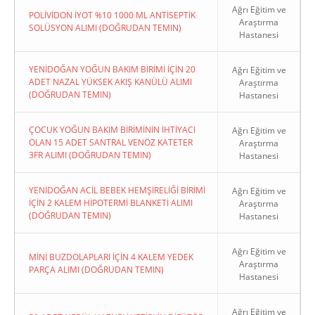
Ağrı Eğitim ve
POLİVİDON İYOT %10 1000 ML ANTİSEPTİK
Araştırma
SOLÜSYON ALIMI (DOĞRUDAN TEMIN)
Hastanesi
YENİDOĞAN YOĞUN BAKIM BİRİMİ İÇİN 20
Ağrı Eğitim ve
ADET NAZAL YÜKSEK AKIŞ KANÜLÜ ALIMI
Araştırma
(DOĞRUDAN TEMIN)
Hastanesi
ÇOCUK YOĞUN BAKIM BİRİMİNİN İHTİYACI
Ağrı Eğitim ve
OLAN 15 ADET SANTRAL VENÖZ KATETER
Araştırma
3FR ALIMI (DOĞRUDAN TEMIN)
Hastanesi
YENİDOĞAN ACİL BEBEK HEMŞİRELİĞİ BİRİMİ
Ağrı Eğitim ve
İÇİN 2 KALEM HİPOTERMİ BLANKETİ ALIMI
Araştırma
(DOĞRUDAN TEMIN)
Hastanesi
Ağrı Eğitim ve
MİNİ BUZDOLAPLARI İÇİN 4 KALEM YEDEK
Araştırma
PARÇA ALIMI (DOĞRUDAN TEMIN)
Hastanesi
Ağrı Eğitim ve