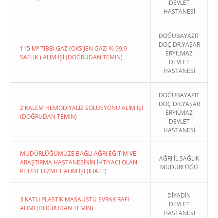
DEVLET
HASTANESİ
DOĞUBAYAZIT
DOÇ DR.YAŞAR
115 M³ TIBBİ GAZ (OKSİJEN GAZI % 99,9
ERYILMAZ
SAFLIK ) ALIM İŞİ (DOĞRUDAN TEMIN)
DEVLET
HASTANESİ
DOĞUBAYAZIT
DOÇ DR.YAŞAR
2 KALEM HEMODİYALİZ SOLÜSYONU ALIM İŞİ
ERYILMAZ
(DOĞRUDAN TEMIN)
DEVLET
HASTANESİ
MÜDÜRLÜĞÜMÜZE BAĞLI AĞRI EĞİTİM VE
AĞRI İL SAĞLIK
ARAŞTIRMA HASTANESİNİN İHTİYACI OLAN
MÜDÜRLÜĞÜ
PET/BT HİZMET ALIM İŞİ (İHALE)
DİYADİN
3 KATLI PLASTİK MASAÜSTÜ EVRAK RAFI
DEVLET
ALIMI (DOĞRUDAN TEMIN)
HASTANESİ