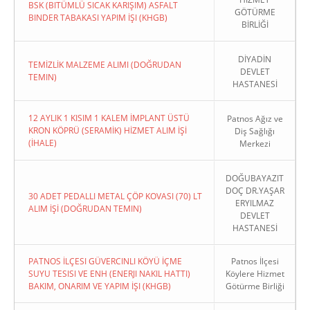
BSK (BITÜMLÜ SICAK KARIŞIM) ASFALT
GÖTÜRME
BINDER TABAKASI YAPIM İŞI (KHGB)
BİRLİĞİ
DİYADİN
TEMİZLİK MALZEME ALIMI (DOĞRUDAN
DEVLET
TEMIN)
HASTANESİ
12 AYLIK 1 KISIM 1 KALEM İMPLANT ÜSTÜ
Patnos Ağız ve
KRON KÖPRÜ (SERAMİK) HİZMET ALIM İŞİ
Diş Sağlığı
(İHALE)
Merkezi
DOĞUBAYAZIT
DOÇ DR.YAŞAR
30 ADET PEDALLI METAL ÇÖP KOVASI (70) LT
ERYILMAZ
ALIM İŞİ (DOĞRUDAN TEMIN)
DEVLET
HASTANESİ
PATNOS İLÇESI GÜVERCINLI KÖYÜ İÇME
Patnos İlçesi
SUYU TESISI VE ENH (ENERJI NAKIL HATTI)
Köylere Hizmet
BAKIM, ONARIM VE YAPIM İŞI (KHGB)
Götürme Birliği