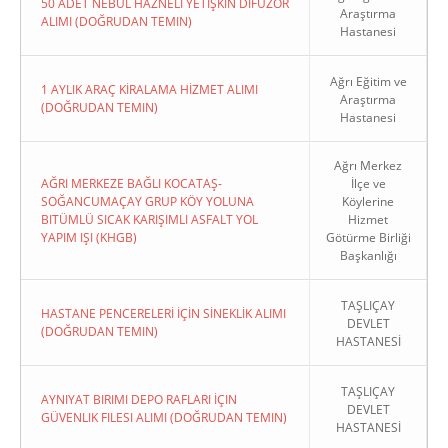
50 ADET NEBÜL HAZNELİ YETİŞKİN DİFÜZÖR
Araştırma
ALIMI (DOĞRUDAN TEMIN)
Hastanesi
Ağrı Eğitim ve
1 AYLIK ARAÇ KİRALAMA HİZMET ALIMI
Araştırma
(DOĞRUDAN TEMIN)
Hastanesi
Ağrı Merkez
AĞRI MERKEZE BAĞLI KOCATAŞ-
İlçe ve
SOĞANCUMAÇAY GRUP KÖY YOLUNA
Köylerine
BITÜMLÜ SICAK KARIŞIMLI ASFALT YOL
Hizmet
YAPIM IŞI (KHGB)
Götürme Birliği
Başkanlığı
TAŞLIÇAY
HASTANE PENCERELERİ İÇİN SİNEKLİK ALIMI
DEVLET
(DOĞRUDAN TEMIN)
HASTANESİ
TAŞLIÇAY
AYNIYAT BIRIMI DEPO RAFLARI İÇIN
DEVLET
GÜVENLIK FILESI ALIMI (DOĞRUDAN TEMIN)
HASTANESİ