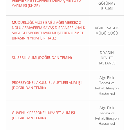
PREFABRIK BETONARME DEPO İÇME SUYU
GÖTÜRME
YAPIM İŞI (KHGB)
BİRLİĞİ
MÜDÜRLÜĞÜMÜZE BAĞLI AĞRI MERKEZ 2
NOLU ASM/VEREM SAVAŞ DISPANSERI /HALK
AĞRI İL SAĞLIK
SAĞLIĞI LABORATUVARI MÜŞTEREK HIZMET
MÜDÜRLÜĞÜ
BINASININ YIKIM İŞI (İHALE)
DİYADİN
SU SEBİLİ ALIMI (DOĞRUDAN TEMIN)
DEVLET
HASTANESİ
Ağrı Fizik
PROFESYONEL AKÜLÜ EL ALETLERİ ALIM İŞİ
Tedavi ve
(DOĞRUDAN TEMIN)
Rehabilitasyon
Hastanesi
Ağrı Fizik
GÜVENLİK PERSONELİ KIYAFET ALIM İŞİ
Tedavi ve
(DOĞRUDAN TEMIN)
Rehabilitasyon
Hastanesi