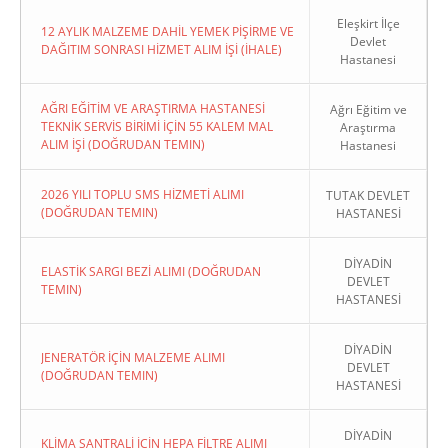
Eleşkirt İlçe
12 AYLIK MALZEME DAHİL YEMEK PİŞİRME VE
Devlet
DAĞITIM SONRASI HİZMET ALIM İŞİ (İHALE)
Hastanesi
AĞRI EĞİTİM VE ARAŞTIRMA HASTANESİ
Ağrı Eğitim ve
TEKNİK SERVİS BİRİMİ İÇİN 55 KALEM MAL
Araştırma
ALIM İŞİ (DOĞRUDAN TEMIN)
Hastanesi
2026 YILI TOPLU SMS HİZMETİ ALIMI
TUTAK DEVLET
(DOĞRUDAN TEMIN)
HASTANESİ
DİYADİN
ELASTİK SARGI BEZİ ALIMI (DOĞRUDAN
DEVLET
TEMIN)
HASTANESİ
DİYADİN
JENERATÖR İÇİN MALZEME ALIMI
DEVLET
(DOĞRUDAN TEMIN)
HASTANESİ
DİYADİN
KLİMA SANTRALİ İÇİN HEPA FİLTRE ALIMI