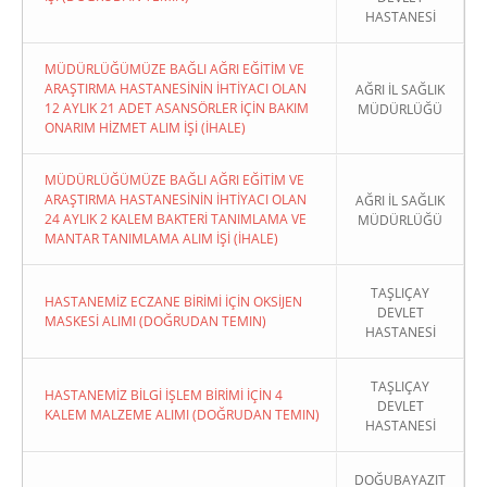
HASTANESİ
MÜDÜRLÜĞÜMÜZE BAĞLI AĞRI EĞİTİM VE
ARAŞTIRMA HASTANESİNİN İHTİYACI OLAN
AĞRI İL SAĞLIK
12 AYLIK 21 ADET ASANSÖRLER İÇİN BAKIM
MÜDÜRLÜĞÜ
ONARIM HİZMET ALIM İŞİ (İHALE)
MÜDÜRLÜĞÜMÜZE BAĞLI AĞRI EĞİTİM VE
ARAŞTIRMA HASTANESİNİN İHTİYACI OLAN
AĞRI İL SAĞLIK
24 AYLIK 2 KALEM BAKTERİ TANIMLAMA VE
MÜDÜRLÜĞÜ
MANTAR TANIMLAMA ALIM İŞİ (İHALE)
TAŞLIÇAY
HASTANEMİZ ECZANE BİRİMİ İÇİN OKSİJEN
DEVLET
MASKESİ ALIMI (DOĞRUDAN TEMIN)
HASTANESİ
TAŞLIÇAY
HASTANEMİZ BİLGİ İŞLEM BİRİMİ İÇİN 4
DEVLET
KALEM MALZEME ALIMI (DOĞRUDAN TEMIN)
HASTANESİ
DOĞUBAYAZIT