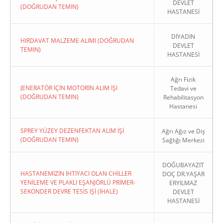
DEVLET
(DOĞRUDAN TEMIN)
HASTANESİ
DİYADİN
HIRDAVAT MALZEME ALIMI (DOĞRUDAN
DEVLET
TEMIN)
HASTANESİ
Ağrı Fizik
JENERATÖR İÇİN MOTORİN ALIM İŞİ
Tedavi ve
(DOĞRUDAN TEMIN)
Rehabilitasyon
Hastanesi
SPREY YÜZEY DEZENFEKTAN ALIM İŞİ
Ağrı Ağız ve Diş
(DOĞRUDAN TEMIN)
Sağlığı Merkezi
DOĞUBAYAZIT
HASTANEMİZİN İHTİYACI OLAN CHİLLER
DOÇ DR.YAŞAR
YENİLEME VE PLAKLI EŞANJÖRLÜ PRİMER-
ERYILMAZ
SEKONDER DEVRE TESİS İŞİ (İHALE)
DEVLET
HASTANESİ