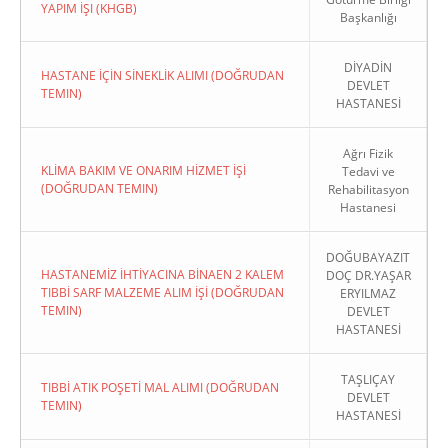
YAPIM İŞI (KHGB)
Başkanlığı
DİYADİN
HASTANE İÇİN SİNEKLİK ALIMI (DOĞRUDAN
DEVLET
TEMIN)
HASTANESİ
Ağrı Fizik
KLİMA BAKIM VE ONARIM HİZMET İŞİ
Tedavi ve
(DOĞRUDAN TEMIN)
Rehabilitasyon
Hastanesi
DOĞUBAYAZIT
HASTANEMİZ İHTİYACINA BİNAEN 2 KALEM
DOÇ DR.YAŞAR
TIBBİ SARF MALZEME ALIM İŞİ (DOĞRUDAN
ERYILMAZ
TEMIN)
DEVLET
HASTANESİ
TAŞLIÇAY
TIBBİ ATIK POŞETİ MAL ALIMI (DOĞRUDAN
DEVLET
TEMIN)
HASTANESİ