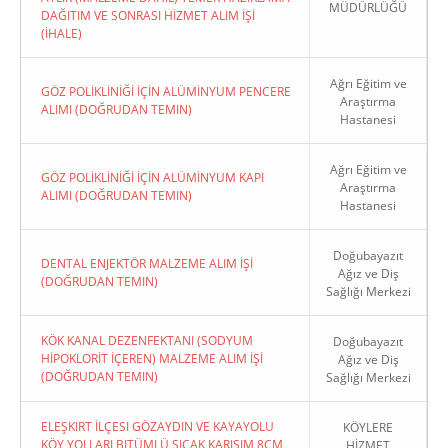
MÜDÜRLÜĞÜ
DAĞITIM VE SONRASI HİZMET ALIM İŞİ
(İHALE)
Ağrı Eğitim ve
GÖZ POLİKLİNİĞİ İÇİN ALÜMİNYUM PENCERE
Araştırma
ALIMI (DOĞRUDAN TEMIN)
Hastanesi
Ağrı Eğitim ve
GÖZ POLİKLİNİĞİ İÇİN ALÜMİNYUM KAPI
Araştırma
ALIMI (DOĞRUDAN TEMIN)
Hastanesi
Doğubayazıt
DENTAL ENJEKTÖR MALZEME ALIM İŞİ
Ağız ve Diş
(DOĞRUDAN TEMIN)
Sağlığı Merkezi
KÖK KANAL DEZENFEKTANI (SODYUM
Doğubayazıt
HİPOKLORİT İÇEREN) MALZEME ALIM İŞİ
Ağız ve Diş
(DOĞRUDAN TEMIN)
Sağlığı Merkezi
ELEŞKIRT İLÇESI GÖZAYDIN VE KAYAYOLU
KÖYLERE
KÖY YOLLARI BITÜMLÜ SICAK KARIŞIM 8CM
HİZMET