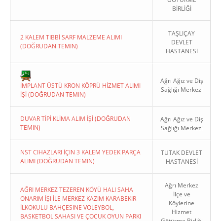
BİRLİĞİ
TAŞLIÇAY
2 KALEM TIBBİ SARF MALZEME ALIMI
DEVLET
(DOĞRUDAN TEMIN)
HASTANESİ
Copyright 2022. Ağrı Valiliği
Ağrı Ağız ve Diş
İMPLANT ÜSTÜ KRON KÖPRÜ HİZMET ALIMI
Sağlığı Merkezi
İŞİ (DOĞRUDAN TEMIN)
DUVAR TİPİ KLİMA ALIM İŞİ (DOĞRUDAN
Ağrı Ağız ve Diş
TEMIN)
Sağlığı Merkezi
NST CIHAZLARI İÇIN 3 KALEM YEDEK PARÇA
TUTAK DEVLET
ALIMI (DOĞRUDAN TEMIN)
HASTANESİ
Ağrı Merkez
AĞRI MERKEZ TEZEREN KÖYÜ HALI SAHA
İlçe ve
ONARIM İŞI İLE MERKEZ KAZIM KARABEKIR
Köylerine
İLKOKULU BAHÇESINE VOLEYBOL,
Hizmet
BASKETBOL SAHASI VE ÇOCUK OYUN PARKI
Götürme Birliği