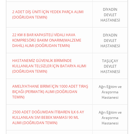
DİYADİN
2 ADET DİŞ ÜNİTİ İÇİN YEDEK PARÇA ALIMI
DEVLET
(DOĞRUDAN TEMIN)
HASTANESİ
22 KW 8 BAR KAPASİTELİ VİDALI HAVA
DİYADİN
KOMPRESÖRÜ BAKIM ONARIM(MALZEME
DEVLET
DAHİL) ALIMI (DOĞRUDAN TEMIN)
HASTANESİ
HASTANEMİZ GÜVENLİK BİRİMİNDE
TAŞLIÇAY
KULLANILAN TELSİZLER İÇİN BATARYA ALIMI
DEVLET
(DOĞRUDAN TEMIN)
HASTANESİ
AMELİYATHANE BİRİMİ İÇİN 1000 ADET TIRAŞ
Ağrı Eğitim ve
BIÇAĞI (PERMATİK) ALIMI (DOĞRUDAN
Araştırma
TEMIN)
Hastanesi
2500 ADET DOĞUMDAN İTİBAREN İLK 6 AY
Ağrı Eğitim ve
KULLANILAN SIVI BEBEK MAMASI 90 ML
Araştırma
ALIMI (DOĞRUDAN TEMIN)
Hastanesi