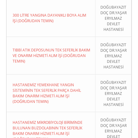
DOĞUBAYAZIT
DOÇ DR.YAŞAR
300 LİTRE YANGINA DAYANIKLI BOYA ALIM
ERYILMAZ
İŞİ (DOĞRUDAN TEMIN)
DEVLET
HASTANESİ
DOĞUBAYAZIT
TIBBİ ATIK DEPOSUNUN TEK SEFERLİK BAKIM
DOÇ DR.YAŞAR
VE ONARIM HİZMETİ ALIM İŞİ (DOĞRUDAN
ERYILMAZ
TEMIN)
DEVLET
HASTANESİ
DOĞUBAYAZIT
HASTANEMİZ YEMEKHANE YANGIN
DOÇ DR.YAŞAR
SİSTEMİNİN TEK SEFERLİK PARÇA DAHİL
ERYILMAZ
BAKIM ONARIM HİZMETİ ALIM İŞİ
DEVLET
(DOĞRUDAN TEMIN)
HASTANESİ
DOĞUBAYAZIT
HASTANEMİZ MİKROBİYOLOJİ BİRİMİNDE
DOÇ DR.YAŞAR
BULUNAN BUZDOLABININ TEK SEFERLİK
ERYILMAZ
BAKIM ONARIM HİZMETİ ALIM İŞİ
DEVLET