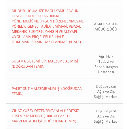
MÜDÜRLÜĞÜMÜZE BAĞLI KAMU SAĞLIK
TESİSLERİ RUHSATLANDIRMA
YÖNETMELİĞİNE UYGUN DÜZENLENMESİNE
AĞRI İL SAĞLIK
YÖNELİK; GENEL TADİLAT, MİMARİ, PEYZAJ,
MÜDÜRLÜĞÜ
MEKANİK, ELEKTRİK, YANGIN VE ALTYAPI,
UYGULAMA PROJELERİ İLE İHALE
DÖKÜMANLARININ HAZIRLANMASI (İHALE)
Ağrı Fizik
SULAMA SİSTEMİ İÇİN MALZEME ALIM İŞİ
Tedavi ve
(DOĞRUDAN TEMIN)
Rehabilitasyon
Hastanesi
Doğubayazıt
PAKET SÜT MALZEME ALIM İŞİ (DOĞRUDAN
Ağız ve Diş
TEMIN)
Sağlığı Merkezi
CİHAZ YÜZEY DEZENFEKTANI ALHEDİTSİZ
Doğubayazıt
FOSFATSIZ MENDİL (100LÜK PAKET)
Ağız ve Diş
MALZEME ALIM İŞİ (DOĞRUDAN TEMIN)
Sağlığı Merkezi