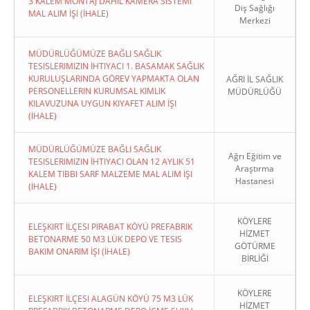
3 KALEM MONTAJ DAHİL KAMERA SİSTEMİ
Diş Sağlığı
MAL ALIM İŞİ (İHALE)
Merkezi
MÜDÜRLÜĞÜMÜZE BAĞLI SAĞLIK
TESISLERIMIZIN İHTIYACI 1. BASAMAK SAĞLIK
KURULUŞLARINDA GÖREV YAPMAKTA OLAN
AĞRI İL SAĞLIK
PERSONELLERIN KURUMSAL KIMLIK
MÜDÜRLÜĞÜ
KILAVUZUNA UYGUN KIYAFET ALIM İŞI
(İHALE)
MÜDÜRLÜĞÜMÜZE BAĞLI SAĞLIK
Ağrı Eğitim ve
TESISLERIMIZIN İHTIYACI OLAN 12 AYLIK 51
Araştırma
KALEM TIBBI SARF MALZEME MAL ALIM İŞI
Hastanesi
(İHALE)
KÖYLERE
ELEŞKIRT İLÇESI PIRABAT KÖYÜ PREFABRIK
HİZMET
BETONARME 50 M3 LÜK DEPO VE TESIS
GÖTÜRME
BAKIM ONARIM İŞI (İHALE)
BİRLİĞİ
KÖYLERE
ELEŞKIRT İLÇESI ALAGÜN KÖYÜ 75 M3 LÜK
HİZMET