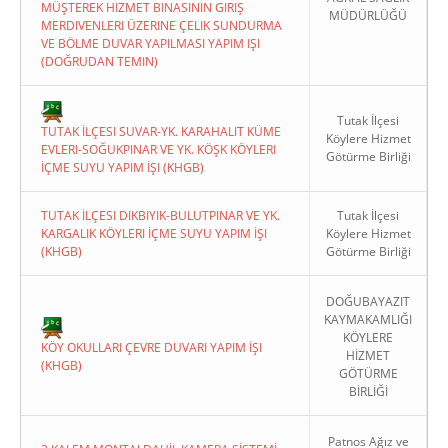
MÜŞTEREK HIZMET BINASININ GIRIŞ
MÜDÜRLÜĞÜ
MERDIVENLERI ÜZERINE ÇELIK SUNDURMA
VE BÖLME DUVAR YAPILMASI YAPIM IŞI
(DOĞRUDAN TEMIN)
Tutak İlçesi
TUTAK İLÇESI SUVAR-YK. KARAHALIT KÜME
Köylere Hizmet
EVLERI-SOĞUKPINAR VE YK. KÖŞK KÖYLERI
Götürme Birliği
İÇME SUYU YAPIM İŞI (KHGB)
TUTAK İLÇESI DIKBIYIK-BULUTPINAR VE YK.
Tutak İlçesi
KARGALIK KÖYLERI İÇME SUYU YAPIM İŞI
Köylere Hizmet
(KHGB)
Götürme Birliği
DOĞUBAYAZIT
KAYMAKAMLIĞI
KÖYLERE
KÖY OKULLARI ÇEVRE DUVARI YAPIM İŞI
HİZMET
(KHGB)
GÖTÜRME
BİRLİĞİ
Patnos Ağız ve