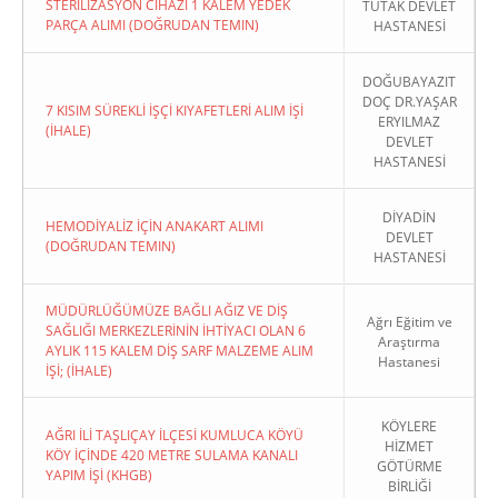
STERİLİZASYON CİHAZI 1 KALEM YEDEK
TUTAK DEVLET
PARÇA ALIMI (DOĞRUDAN TEMIN)
HASTANESİ
DOĞUBAYAZIT
DOÇ DR.YAŞAR
7 KISIM SÜREKLİ İŞÇİ KIYAFETLERİ ALIM İŞİ
ERYILMAZ
(İHALE)
DEVLET
HASTANESİ
DİYADİN
HEMODİYALİZ İÇİN ANAKART ALIMI
DEVLET
(DOĞRUDAN TEMIN)
HASTANESİ
MÜDÜRLÜĞÜMÜZE BAĞLI AĞIZ VE DİŞ
Ağrı Eğitim ve
SAĞLIĞI MERKEZLERİNİN İHTİYACI OLAN 6
Araştırma
AYLIK 115 KALEM DİŞ SARF MALZEME ALIM
Hastanesi
İŞİ; (İHALE)
KÖYLERE
AĞRI İLİ TAŞLIÇAY İLÇESİ KUMLUCA KÖYÜ
HİZMET
KÖY İÇİNDE 420 METRE SULAMA KANALI
GÖTÜRME
YAPIM İŞİ (KHGB)
BİRLİĞİ