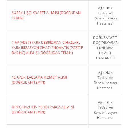
Ağrı Fizik
SÜREKLİ İŞÇİ KIYAFET ALIM İŞİ (DOĞRUDAN
Tedavi ve
TEMIN)
Rehabilitasyon
Hastanesi
DOĞUBAYAZIT
1 M³ (ADET) YARA DEBRİDMAN CİHAZLARI,
DOÇ DR.YAŞAR
YARA İRİGASYON CİHAZI PNOMATİK (POZİTİF
ERYILMAZ
BASINÇ) ALIM İŞİ (DOĞRUDAN TEMIN)
DEVLET
HASTANESİ
Ağrı Fizik
12 AYLIK İLAÇLAMA HİZMETİ ALIMI
Tedavi ve
(DOĞRUDAN TEMIN)
Rehabilitasyon
Hastanesi
Ağrı Fizik
UPS CİHAZI İÇİN YEDEK PARÇA ALIM İŞİ
Tedavi ve
(DOĞRUDAN TEMIN)
Rehabilitasyon
Hastanesi