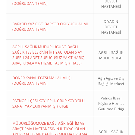
DEVLET
(DOĞRUDAN TEMIN)
HASTANESİ
DİYADİN
BARKOD YAZICI VE BARKOD OKUYUCU ALIMI
DEVLET
(DOĞRUDAN TEMIN)
HASTANESİ
AĞRI İL SAĞLIK MÜDÜRLÜĞÜ VE BAĞLI
SAĞLIK TESİSLERİNİN İHTİYACI OLAN 6 AY
AĞRI İL SAĞLIK
SÜRELİ 24 ADET SÜRÜCÜSÜZ YAKIT HARİÇ
MÜDÜRLÜĞÜ
ARAÇ KİRALAMA HİZMET ALIM İŞİ (İHALE)
DÖNER KANAL EĞESİ MAL ALIMI İŞİ
Ağrı Ağız ve Diş
(DOĞRUDAN TEMIN)
Sağlığı Merkezi
Patnos İlçesi
PATNOS İLÇESI KÖYLERI II. GRUP KÖY YOLU
Köylere Hizmet
SANAT YAPILARI YAPIM İŞI (KHGB)
Götürme Birliği
MÜDÜRLÜĞÜMÜZE BAĞLI AĞRI EĞİTİM VE
ARAŞTIRMA HASTANESİNİN İHTİYACI OLAN 1
AĞRI İL SAĞLIK
AYLIK (MALZEME DAHİL) YEMEK HAZIRLAMA