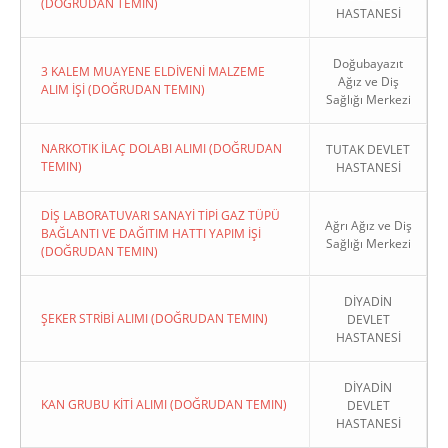
(DOĞRUDAN TEMIN)
HASTANESİ
Doğubayazıt
3 KALEM MUAYENE ELDİVENİ MALZEME
Ağız ve Diş
ALIM İŞİ (DOĞRUDAN TEMIN)
Sağlığı Merkezi
NARKOTIK İLAÇ DOLABI ALIMI (DOĞRUDAN
TUTAK DEVLET
TEMIN)
HASTANESİ
DİŞ LABORATUVARI SANAYİ TİPİ GAZ TÜPÜ
Ağrı Ağız ve Diş
BAĞLANTI VE DAĞITIM HATTI YAPIM İŞİ
Sağlığı Merkezi
(DOĞRUDAN TEMIN)
DİYADİN
ŞEKER STRİBİ ALIMI (DOĞRUDAN TEMIN)
DEVLET
HASTANESİ
DİYADİN
KAN GRUBU KİTİ ALIMI (DOĞRUDAN TEMIN)
DEVLET
HASTANESİ