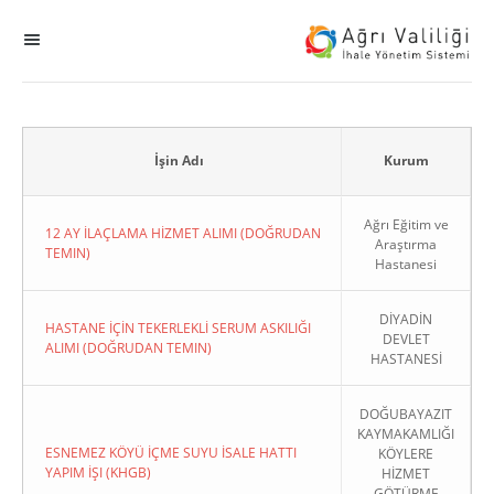
MENÜ
Ana Sayfa
ihale
İşin Adı
Kurum
Dogrudan Temin
Ağrı Eğitim ve
12 AY İLAÇLAMA HİZMET ALIMI (DOĞRUDAN
Araştırma
TEMIN)
Hastanesi
Sodes
DİYADİN
KHGB
HASTANE İÇİN TEKERLEKLİ SERUM ASKILIĞI
DEVLET
ALIMI (DOĞRUDAN TEMIN)
HASTANESİ
Okul
DOĞUBAYAZIT
KAYMAKAMLIĞI
Sonuçlanan Kayıtlar
ESNEMEZ KÖYÜ İÇME SUYU İSALE HATTI
KÖYLERE
YAPIM İŞI (KHGB)
HİZMET
Kapat
GÖTÜRME