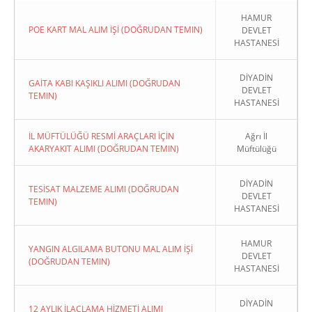
HAMUR
POE KART MAL ALIM İŞİ (DOĞRUDAN TEMIN)
DEVLET
HASTANESİ
DİYADİN
GAİTA KABI KAŞIKLI ALIMI (DOĞRUDAN
DEVLET
TEMIN)
HASTANESİ
İL MÜFTÜLÜĞÜ RESMİ ARAÇLARI İÇİN
Ağrı İl
AKARYAKIT ALIMI (DOĞRUDAN TEMIN)
Müftülüğü
DİYADİN
TESİSAT MALZEME ALIMI (DOĞRUDAN
DEVLET
TEMIN)
HASTANESİ
HAMUR
YANGIN ALGILAMA BUTONU MAL ALIM İŞİ
DEVLET
(DOĞRUDAN TEMIN)
HASTANESİ
DİYADİN
12 AYLIK İLAÇLAMA HİZMETİ ALIMI