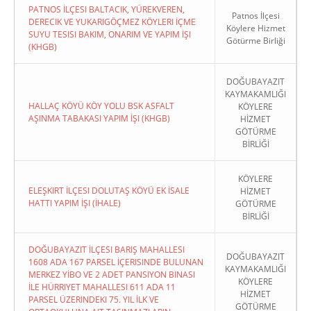
PATNOS İLÇESI BALTACIK, YÜREKVEREN,
Patnos İlçesi
DERECIK VE YUKARIGÖÇMEZ KÖYLERI İÇME
Köylere Hizmet
SUYU TESISI BAKIM, ONARIM VE YAPIM İŞI
Götürme Birliği
(KHGB)
DOĞUBAYAZIT
KAYMAKAMLIĞI
HALLAÇ KÖYÜ KÖY YOLU BSK ASFALT
KÖYLERE
AŞINMA TABAKASI YAPIM İŞI (KHGB)
HİZMET
GÖTÜRME
BİRLİĞİ
KÖYLERE
ELEŞKIRT İLÇESI DOLUTAŞ KÖYÜ EK İSALE
HİZMET
HATTI YAPIM İŞI (İHALE)
GÖTÜRME
BİRLİĞİ
DOĞUBAYAZIT İLÇESI BARIŞ MAHALLESI
DOĞUBAYAZIT
1608 ADA 167 PARSEL İÇERISINDE BULUNAN
KAYMAKAMLIĞI
MERKEZ YİBO VE 2 ADET PANSIYON BINASI
KÖYLERE
İLE HÜRRIYET MAHALLESI 611 ADA 11
HİZMET
PARSEL ÜZERINDEKI 75. YIL İLK VE
GÖTÜRME