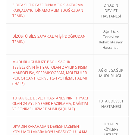
3 BIÇAKLI TİRİFAZE DİNAMO PİS AKTARMA
DİYADİN
PARÇALAYICI DİNAMO ALIMI (DOĞRUDAN
DEVLET
TEMIN)
HASTANESİ
Ağrı Fizik
DİZÜSTÜ BİLGİSAYAR ALIM İŞİ (DOĞRUDAN
Tedavi ve
TEMIN)
Rehabilitasyon
Hastanesi
MÜDÜRLÜĞÜMÜZE BAĞLI SAĞLIK
TESİSLERİNİN İHTİYACI OLAN 2 AYLIK 5 KISIM
AĞRI İL SAĞLIK
MAKROELİSA, SPERMİYOGRAM, MOLEKÜLER
MÜDÜRLÜĞÜ
PCR, OTOANTİKOR VE TG-TPO HİZMET ALIMI
(İHALE)
TUTAK İLÇE DEVLET HASTANESININ İHTIYACI
TUTAK DEVLET
OLAN 24 AYLIK YEMEK HAZIRLAMA, DAĞITIM
HASTANESİ
VE SONRASI HIZMET ALIMI İŞI (İHALE)
DİYADİN
DIYADIN KARAHASAN DERESI-TAZEKENT
KÖYLERE
KÖYÜ-MOLLAKARA KÖYÜ ARASI YOLU 14 KM
HİZMET