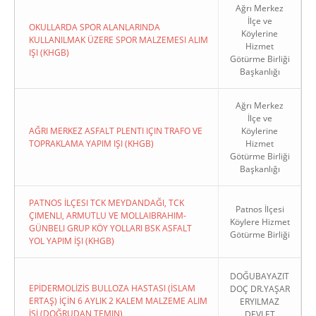
Ağrı Merkez
İlçe ve
OKULLARDA SPOR ALANLARINDA
Köylerine
KULLANILMAK ÜZERE SPOR MALZEMESI ALIM
Hizmet
IŞI (KHGB)
Götürme Birliği
Başkanlığı
Ağrı Merkez
İlçe ve
AĞRI MERKEZ ASFALT PLENTI IÇIN TRAFO VE
Köylerine
TOPRAKLAMA YAPIM IŞI (KHGB)
Hizmet
Götürme Birliği
Başkanlığı
PATNOS İLÇESI TCK MEYDANDAĞI, TCK
Patnos İlçesi
ÇIMENLI, ARMUTLU VE MOLLAIBRAHIM-
Köylere Hizmet
GÜNBELI GRUP KÖY YOLLARI BSK ASFALT
Götürme Birliği
YOL YAPIM İŞI (KHGB)
DOĞUBAYAZIT
EPİDERMOLİZİS BULLOZA HASTASI (İSLAM
DOÇ DR.YAŞAR
ERTAŞ) İÇİN 6 AYLIK 2 KALEM MALZEME ALIM
ERYILMAZ
İŞİ (DOĞRUDAN TEMIN)
DEVLET