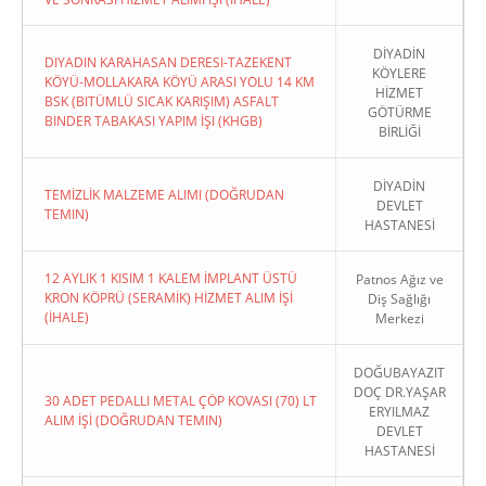
DİYADİN
DIYADIN KARAHASAN DERESI-TAZEKENT
KÖYLERE
KÖYÜ-MOLLAKARA KÖYÜ ARASI YOLU 14 KM
HİZMET
BSK (BITÜMLÜ SICAK KARIŞIM) ASFALT
GÖTÜRME
BINDER TABAKASI YAPIM İŞI (KHGB)
BİRLİĞİ
DİYADİN
TEMİZLİK MALZEME ALIMI (DOĞRUDAN
DEVLET
TEMIN)
HASTANESİ
12 AYLIK 1 KISIM 1 KALEM İMPLANT ÜSTÜ
Patnos Ağız ve
KRON KÖPRÜ (SERAMİK) HİZMET ALIM İŞİ
Diş Sağlığı
(İHALE)
Merkezi
DOĞUBAYAZIT
DOÇ DR.YAŞAR
30 ADET PEDALLI METAL ÇÖP KOVASI (70) LT
ERYILMAZ
ALIM İŞİ (DOĞRUDAN TEMIN)
DEVLET
HASTANESİ