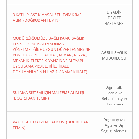
DİYADİN
3 KATLI PLASTİK MASAÜSTÜ EVRAK RAFI
DEVLET
ALIMI (DOĞRUDAN TEMIN)
HASTANESİ
MÜDÜRLÜĞÜMÜZE BAĞLI KAMU SAĞLIK
TESİSLERİ RUHSATLANDIRMA
YÖNETMELİĞİNE UYGUN DÜZENLENMESİNE
AĞRI İL SAĞLIK
YÖNELİK; GENEL TADİLAT, MİMARİ, PEYZAJ,
MÜDÜRLÜĞÜ
MEKANİK, ELEKTRİK, YANGIN VE ALTYAPI,
UYGULAMA PROJELERİ İLE İHALE
DÖKÜMANLARININ HAZIRLANMASI (İHALE)
Ağrı Fizik
SULAMA SİSTEMİ İÇİN MALZEME ALIM İŞİ
Tedavi ve
(DOĞRUDAN TEMIN)
Rehabilitasyon
Hastanesi
Doğubayazıt
PAKET SÜT MALZEME ALIM İŞİ (DOĞRUDAN
Ağız ve Diş
TEMIN)
Sağlığı Merkezi