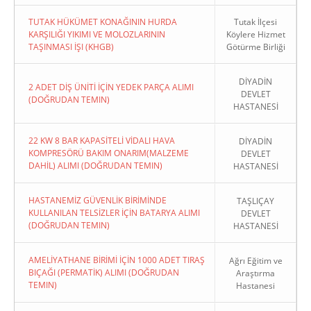
TUTAK HÜKÜMET KONAĞININ HURDA
Tutak İlçesi
KARŞILIĞI YIKIMI VE MOLOZLARININ
Köylere Hizmet
TAŞINMASI İŞI (KHGB)
Götürme Birliği
DİYADİN
2 ADET DİŞ ÜNİTİ İÇİN YEDEK PARÇA ALIMI
DEVLET
(DOĞRUDAN TEMIN)
HASTANESİ
22 KW 8 BAR KAPASİTELİ VİDALI HAVA
DİYADİN
KOMPRESÖRÜ BAKIM ONARIM(MALZEME
DEVLET
DAHİL) ALIMI (DOĞRUDAN TEMIN)
HASTANESİ
HASTANEMİZ GÜVENLİK BİRİMİNDE
TAŞLIÇAY
KULLANILAN TELSİZLER İÇİN BATARYA ALIMI
DEVLET
(DOĞRUDAN TEMIN)
HASTANESİ
AMELİYATHANE BİRİMİ İÇİN 1000 ADET TIRAŞ
Ağrı Eğitim ve
BIÇAĞI (PERMATİK) ALIMI (DOĞRUDAN
Araştırma
TEMIN)
Hastanesi