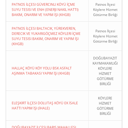
PATNOS İLÇESI GÜVERCINLI KÖYÜ İÇME
Patnos İlçesi
SUYU TESISI VE ENH (ENERJI NAKIL HATTI)
Köylere Hizmet
BAKIM, ONARIM VE YAPIM İŞI (KHGB)
Götürme Birliği
PATNOS İLÇESI BALTACIK, YÜREKVEREN,
Patnos İlçesi
DERECIK VE YUKARIGÖÇMEZ KÖYLERI İÇME
Köylere Hizmet
SUYU TESISI BAKIM, ONARIM VE YAPIM İŞI
Götürme Birliği
(KHGB)
DOĞUBAYAZIT
KAYMAKAMLIĞI
HALLAÇ KÖYÜ KÖY YOLU BSK ASFALT
KÖYLERE
AŞINMA TABAKASI YAPIM İŞI (KHGB)
HİZMET
GÖTÜRME
BİRLİĞİ
KÖYLERE
ELEŞKIRT İLÇESI DOLUTAŞ KÖYÜ EK İSALE
HİZMET
HATTI YAPIM İŞI (İHALE)
GÖTÜRME
BİRLİĞİ
DOĞUBAYAZIT İLÇESI BARIŞ MAHALLESI