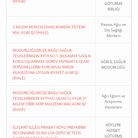
(KHGB)
GÖTÜRME
BİRLİĞİ
Patnos Ağız ve
3 KALEM MONTAJ DAHİL KAMERA SİSTEMİ
Diş Sağlığı
MAL ALIM İŞİ (İHALE)
Merkezi
MÜDÜRLÜĞÜMÜZE BAĞLI SAĞLIK
TESISLERIMIZIN İHTIYACI 1. BASAMAK SAĞLIK
KURULUŞLARINDA GÖREV YAPMAKTA OLAN
AĞRI İL SAĞLIK
PERSONELLERIN KURUMSAL KIMLIK
MÜDÜRLÜĞÜ
KILAVUZUNA UYGUN KIYAFET ALIM İŞI
(İHALE)
MÜDÜRLÜĞÜMÜZE BAĞLI SAĞLIK
Ağrı Eğitim ve
TESISLERIMIZIN İHTIYACI OLAN 12 AYLIK 51
Araştırma
KALEM TIBBI SARF MALZEME MAL ALIM İŞI
Hastanesi
(İHALE)
KÖYLERE
ELEŞKIRT İLÇESI PIRABAT KÖYÜ PREFABRIK
HİZMET
BETONARME 50 M3 LÜK DEPO VE TESIS
GÖTÜRME