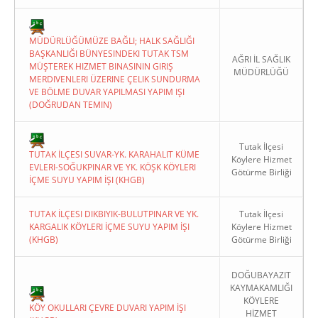
MÜDÜRLÜĞÜMÜZE BAĞLI; HALK SAĞLIĞI
BAŞKANLIĞI BÜNYESINDEKI TUTAK TSM
AĞRI İL SAĞLIK
MÜŞTEREK HIZMET BINASININ GIRIŞ
MÜDÜRLÜĞÜ
MERDIVENLERI ÜZERINE ÇELIK SUNDURMA
VE BÖLME DUVAR YAPILMASI YAPIM IŞI
(DOĞRUDAN TEMIN)
Tutak İlçesi
TUTAK İLÇESI SUVAR-YK. KARAHALIT KÜME
Köylere Hizmet
EVLERI-SOĞUKPINAR VE YK. KÖŞK KÖYLERI
Götürme Birliği
İÇME SUYU YAPIM İŞI (KHGB)
TUTAK İLÇESI DIKBIYIK-BULUTPINAR VE YK.
Tutak İlçesi
KARGALIK KÖYLERI İÇME SUYU YAPIM İŞI
Köylere Hizmet
(KHGB)
Götürme Birliği
DOĞUBAYAZIT
KAYMAKAMLIĞI
KÖYLERE
KÖY OKULLARI ÇEVRE DUVARI YAPIM İŞI
HİZMET