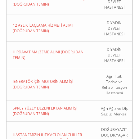
DEVLET
(DOĞRUDAN TEMIN)
HASTANESİ
DİYADİN
12 AYLIK İLAÇLAMA HİZMETİ ALIMI
DEVLET
(DOĞRUDAN TEMIN)
HASTANESİ
DİYADİN
HIRDAVAT MALZEME ALIMI (DOĞRUDAN
DEVLET
TEMIN)
HASTANESİ
Ağrı Fizik
JENERATÖR İÇİN MOTORİN ALIM İŞİ
Tedavi ve
(DOĞRUDAN TEMIN)
Rehabilitasyon
Hastanesi
SPREY YÜZEY DEZENFEKTAN ALIM İŞİ
Ağrı Ağız ve Diş
(DOĞRUDAN TEMIN)
Sağlığı Merkezi
DOĞUBAYAZIT
HASTANEMİZİN İHTİYACI OLAN CHİLLER
DOÇ DR.YAŞAR