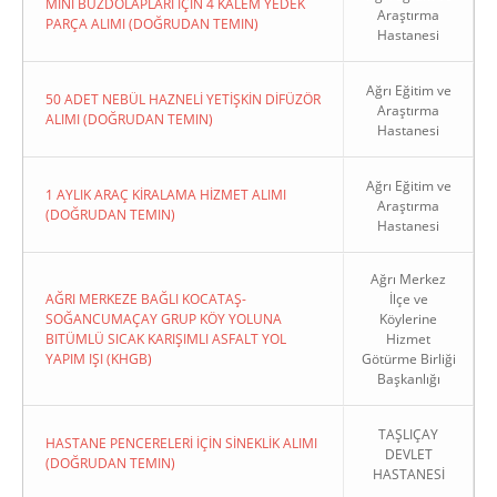
MİNİ BUZDOLAPLARI İÇİN 4 KALEM YEDEK
Araştırma
PARÇA ALIMI (DOĞRUDAN TEMIN)
Hastanesi
Ağrı Eğitim ve
50 ADET NEBÜL HAZNELİ YETİŞKİN DİFÜZÖR
Araştırma
ALIMI (DOĞRUDAN TEMIN)
Hastanesi
Ağrı Eğitim ve
1 AYLIK ARAÇ KİRALAMA HİZMET ALIMI
Araştırma
(DOĞRUDAN TEMIN)
Hastanesi
Ağrı Merkez
AĞRI MERKEZE BAĞLI KOCATAŞ-
İlçe ve
SOĞANCUMAÇAY GRUP KÖY YOLUNA
Köylerine
BITÜMLÜ SICAK KARIŞIMLI ASFALT YOL
Hizmet
YAPIM IŞI (KHGB)
Götürme Birliği
Başkanlığı
TAŞLIÇAY
HASTANE PENCERELERİ İÇİN SİNEKLİK ALIMI
DEVLET
(DOĞRUDAN TEMIN)
HASTANESİ