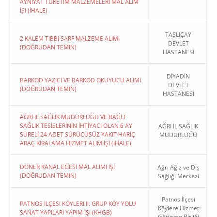
AYNIYAT TÜKETIM MALZEMELERI MAL ALIM
İŞI (İHALE)
TAŞLIÇAY
2 KALEM TIBBI SARF MALZEME ALIMI
DEVLET
(DOĞRUDAN TEMIN)
HASTANESİ
DİYADİN
BARKOD YAZICI VE BARKOD OKUYUCU ALIMI
DEVLET
(DOĞRUDAN TEMIN)
HASTANESİ
AĞRI İL SAĞLIK MÜDÜRLÜĞÜ VE BAĞLI
SAĞLIK TESİSLERİNİN İHTİYACI OLAN 6 AY
AĞRI İL SAĞLIK
SÜRELİ 24 ADET SÜRÜCÜSÜZ YAKIT HARİÇ
MÜDÜRLÜĞÜ
ARAÇ KİRALAMA HİZMET ALIM İŞİ (İHALE)
DÖNER KANAL EĞESİ MAL ALIMI İŞİ
Ağrı Ağız ve Diş
(DOĞRUDAN TEMIN)
Sağlığı Merkezi
Patnos İlçesi
PATNOS İLÇESI KÖYLERI II. GRUP KÖY YOLU
Köylere Hizmet
SANAT YAPILARI YAPIM İŞI (KHGB)
Götürme Birliği