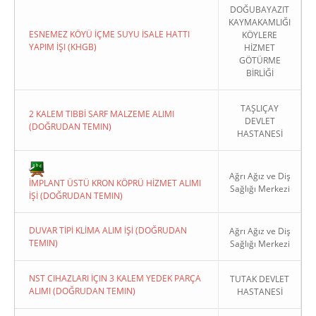
DOĞUBAYAZIT
KAYMAKAMLIĞI
ESNEMEZ KÖYÜ İÇME SUYU İSALE HATTI
KÖYLERE
YAPIM İŞI (KHGB)
HİZMET
GÖTÜRME
BİRLİĞİ
Copyright 2022. Ağrı Valiliği
TAŞLIÇAY
2 KALEM TIBBİ SARF MALZEME ALIMI
DEVLET
(DOĞRUDAN TEMIN)
HASTANESİ
Ağrı Ağız ve Diş
İMPLANT ÜSTÜ KRON KÖPRÜ HİZMET ALIMI
Sağlığı Merkezi
İŞİ (DOĞRUDAN TEMIN)
DUVAR TİPİ KLİMA ALIM İŞİ (DOĞRUDAN
Ağrı Ağız ve Diş
TEMIN)
Sağlığı Merkezi
NST CIHAZLARI İÇIN 3 KALEM YEDEK PARÇA
TUTAK DEVLET
ALIMI (DOĞRUDAN TEMIN)
HASTANESİ