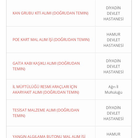
DİYADİN
KAN GRUBU KİTİ ALIMI (DOĞRUDAN TEMIN)
DEVLET
HASTANESİ
HAMUR
POE KART MAL ALIM İŞİ (DOĞRUDAN TEMIN)
DEVLET
HASTANESİ
DİYADİN
GAİTA KABI KAŞIKLI ALIMI (DOĞRUDAN
DEVLET
TEMIN)
HASTANESİ
İL MÜFTÜLÜĞÜ RESMİ ARAÇLARI İÇİN
Ağrı İl
AKARYAKIT ALIMI (DOĞRUDAN TEMIN)
Müftülüğü
DİYADİN
TESİSAT MALZEME ALIMI (DOĞRUDAN
DEVLET
TEMIN)
HASTANESİ
HAMUR
YANGIN ALGILAMA BUTONU MAL ALIM İŞİ