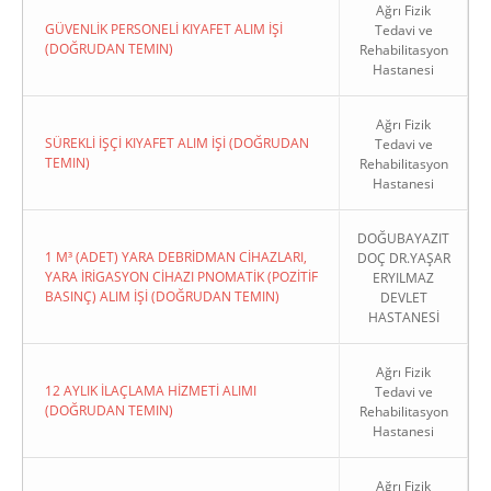
Ağrı Fizik
GÜVENLİK PERSONELİ KIYAFET ALIM İŞİ
Tedavi ve
(DOĞRUDAN TEMIN)
Rehabilitasyon
Hastanesi
Ağrı Fizik
SÜREKLİ İŞÇİ KIYAFET ALIM İŞİ (DOĞRUDAN
Tedavi ve
TEMIN)
Rehabilitasyon
Hastanesi
DOĞUBAYAZIT
1 M³ (ADET) YARA DEBRİDMAN CİHAZLARI,
DOÇ DR.YAŞAR
YARA İRİGASYON CİHAZI PNOMATİK (POZİTİF
ERYILMAZ
BASINÇ) ALIM İŞİ (DOĞRUDAN TEMIN)
DEVLET
HASTANESİ
Ağrı Fizik
12 AYLIK İLAÇLAMA HİZMETİ ALIMI
Tedavi ve
(DOĞRUDAN TEMIN)
Rehabilitasyon
Hastanesi
Ağrı Fizik