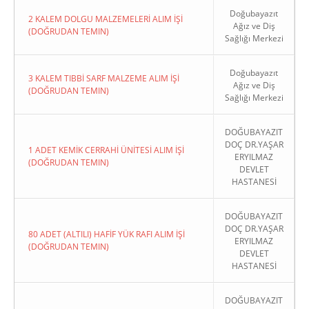
Doğubayazıt
2 KALEM DOLGU MALZEMELERİ ALIM İŞİ
Ağız ve Diş
(DOĞRUDAN TEMIN)
Sağlığı Merkezi
Doğubayazıt
3 KALEM TIBBİ SARF MALZEME ALIM İŞİ
Ağız ve Diş
(DOĞRUDAN TEMIN)
Sağlığı Merkezi
DOĞUBAYAZIT
DOÇ DR.YAŞAR
1 ADET KEMİK CERRAHİ ÜNİTESİ ALIM İŞİ
ERYILMAZ
(DOĞRUDAN TEMIN)
DEVLET
HASTANESİ
DOĞUBAYAZIT
DOÇ DR.YAŞAR
80 ADET (ALTILI) HAFİF YÜK RAFI ALIM İŞİ
ERYILMAZ
(DOĞRUDAN TEMIN)
DEVLET
HASTANESİ
DOĞUBAYAZIT