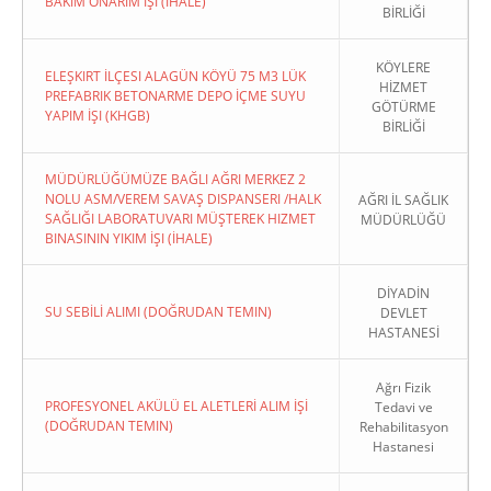
BAKIM ONARIM İŞI (İHALE)
BİRLİĞİ
KÖYLERE
ELEŞKIRT İLÇESI ALAGÜN KÖYÜ 75 M3 LÜK
HİZMET
PREFABRIK BETONARME DEPO İÇME SUYU
GÖTÜRME
YAPIM İŞI (KHGB)
BİRLİĞİ
MÜDÜRLÜĞÜMÜZE BAĞLI AĞRI MERKEZ 2
NOLU ASM/VEREM SAVAŞ DISPANSERI /HALK
AĞRI İL SAĞLIK
SAĞLIĞI LABORATUVARI MÜŞTEREK HIZMET
MÜDÜRLÜĞÜ
BINASININ YIKIM İŞI (İHALE)
DİYADİN
SU SEBİLİ ALIMI (DOĞRUDAN TEMIN)
DEVLET
HASTANESİ
Ağrı Fizik
PROFESYONEL AKÜLÜ EL ALETLERİ ALIM İŞİ
Tedavi ve
(DOĞRUDAN TEMIN)
Rehabilitasyon
Hastanesi