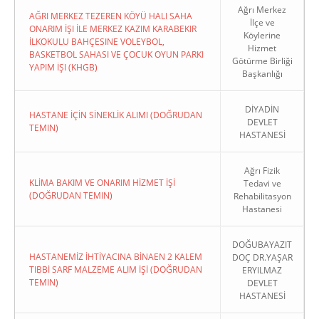
Ağrı Merkez
AĞRI MERKEZ TEZEREN KÖYÜ HALI SAHA
İlçe ve
ONARIM İŞI İLE MERKEZ KAZIM KARABEKIR
Köylerine
İLKOKULU BAHÇESINE VOLEYBOL,
Hizmet
BASKETBOL SAHASI VE ÇOCUK OYUN PARKI
Götürme Birliği
YAPIM İŞI (KHGB)
Başkanlığı
DİYADİN
HASTANE İÇİN SİNEKLİK ALIMI (DOĞRUDAN
DEVLET
TEMIN)
HASTANESİ
Ağrı Fizik
KLİMA BAKIM VE ONARIM HİZMET İŞİ
Tedavi ve
(DOĞRUDAN TEMIN)
Rehabilitasyon
Hastanesi
DOĞUBAYAZIT
HASTANEMİZ İHTİYACINA BİNAEN 2 KALEM
DOÇ DR.YAŞAR
TIBBİ SARF MALZEME ALIM İŞİ (DOĞRUDAN
ERYILMAZ
TEMIN)
DEVLET
HASTANESİ