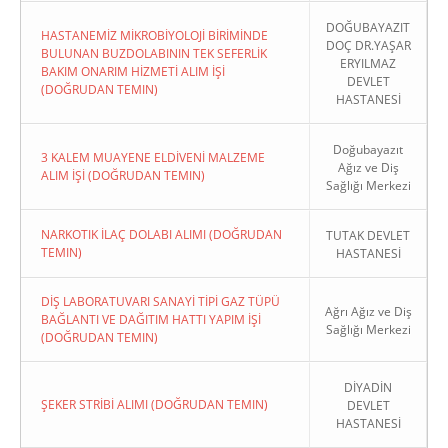
DOĞUBAYAZIT
HASTANEMİZ MİKROBİYOLOJİ BİRİMİNDE
DOÇ DR.YAŞAR
BULUNAN BUZDOLABININ TEK SEFERLİK
ERYILMAZ
BAKIM ONARIM HİZMETİ ALIM İŞİ
DEVLET
(DOĞRUDAN TEMIN)
HASTANESİ
Doğubayazıt
3 KALEM MUAYENE ELDİVENİ MALZEME
Ağız ve Diş
ALIM İŞİ (DOĞRUDAN TEMIN)
Sağlığı Merkezi
NARKOTIK İLAÇ DOLABI ALIMI (DOĞRUDAN
TUTAK DEVLET
TEMIN)
HASTANESİ
DİŞ LABORATUVARI SANAYİ TİPİ GAZ TÜPÜ
Ağrı Ağız ve Diş
BAĞLANTI VE DAĞITIM HATTI YAPIM İŞİ
Sağlığı Merkezi
(DOĞRUDAN TEMIN)
DİYADİN
ŞEKER STRİBİ ALIMI (DOĞRUDAN TEMIN)
DEVLET
HASTANESİ