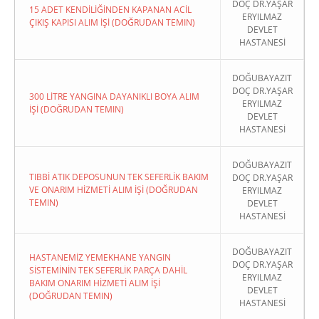
DOÇ DR.YAŞAR
15 ADET KENDİLİĞİNDEN KAPANAN ACİL
ERYILMAZ
ÇIKIŞ KAPISI ALIM İŞİ (DOĞRUDAN TEMIN)
DEVLET
HASTANESİ
DOĞUBAYAZIT
DOÇ DR.YAŞAR
300 LİTRE YANGINA DAYANIKLI BOYA ALIM
ERYILMAZ
İŞİ (DOĞRUDAN TEMIN)
DEVLET
HASTANESİ
DOĞUBAYAZIT
TIBBİ ATIK DEPOSUNUN TEK SEFERLİK BAKIM
DOÇ DR.YAŞAR
VE ONARIM HİZMETİ ALIM İŞİ (DOĞRUDAN
ERYILMAZ
TEMIN)
DEVLET
HASTANESİ
DOĞUBAYAZIT
HASTANEMİZ YEMEKHANE YANGIN
DOÇ DR.YAŞAR
SİSTEMİNİN TEK SEFERLİK PARÇA DAHİL
ERYILMAZ
BAKIM ONARIM HİZMETİ ALIM İŞİ
DEVLET
(DOĞRUDAN TEMIN)
HASTANESİ