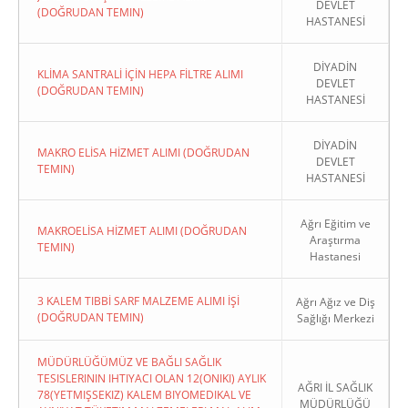
DEVLET
(DOĞRUDAN TEMIN)
HASTANESİ
DİYADİN
KLİMA SANTRALİ İÇİN HEPA FİLTRE ALIMI
DEVLET
(DOĞRUDAN TEMIN)
HASTANESİ
DİYADİN
MAKRO ELİSA HİZMET ALIMI (DOĞRUDAN
DEVLET
TEMIN)
HASTANESİ
Ağrı Eğitim ve
MAKROELİSA HİZMET ALIMI (DOĞRUDAN
Araştırma
TEMIN)
Hastanesi
3 KALEM TIBBİ SARF MALZEME ALIMI İŞİ
Ağrı Ağız ve Diş
(DOĞRUDAN TEMIN)
Sağlığı Merkezi
MÜDÜRLÜĞÜMÜZ VE BAĞLI SAĞLIK
TESISLERININ IHTIYACI OLAN 12(ONIKI) AYLIK
AĞRI İL SAĞLIK
78(YETMIŞSEKIZ) KALEM BIYOMEDIKAL VE
MÜDÜRLÜĞÜ