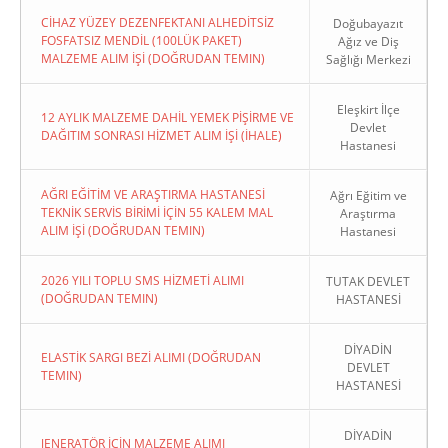
CİHAZ YÜZEY DEZENFEKTANI ALHEDİTSİZ
Doğubayazıt
FOSFATSIZ MENDİL (100LÜK PAKET)
Ağız ve Diş
MALZEME ALIM İŞİ (DOĞRUDAN TEMIN)
Sağlığı Merkezi
Eleşkirt İlçe
12 AYLIK MALZEME DAHİL YEMEK PİŞİRME VE
Devlet
DAĞITIM SONRASI HİZMET ALIM İŞİ (İHALE)
Hastanesi
AĞRI EĞİTİM VE ARAŞTIRMA HASTANESİ
Ağrı Eğitim ve
TEKNİK SERVİS BİRİMİ İÇİN 55 KALEM MAL
Araştırma
ALIM İŞİ (DOĞRUDAN TEMIN)
Hastanesi
2026 YILI TOPLU SMS HİZMETİ ALIMI
TUTAK DEVLET
(DOĞRUDAN TEMIN)
HASTANESİ
DİYADİN
ELASTİK SARGI BEZİ ALIMI (DOĞRUDAN
DEVLET
TEMIN)
HASTANESİ
DİYADİN
JENERATÖR İÇİN MALZEME ALIMI