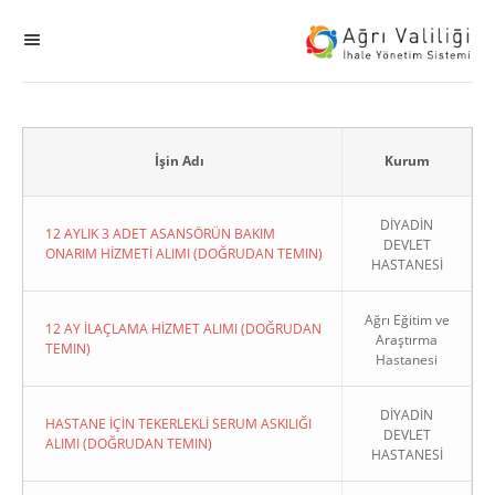
MENÜ
Ana Sayfa
ihale
İşin Adı
Kurum
Dogrudan Temin
DİYADİN
12 AYLIK 3 ADET ASANSÖRÜN BAKIM
DEVLET
ONARIM HİZMETİ ALIMI (DOĞRUDAN TEMIN)
HASTANESİ
Sodes
Ağrı Eğitim ve
KHGB
12 AY İLAÇLAMA HİZMET ALIMI (DOĞRUDAN
Araştırma
TEMIN)
Hastanesi
Okul
DİYADİN
HASTANE İÇİN TEKERLEKLİ SERUM ASKILIĞI
DEVLET
Sonuçlanan Kayıtlar
ALIMI (DOĞRUDAN TEMIN)
HASTANESİ
Kapat