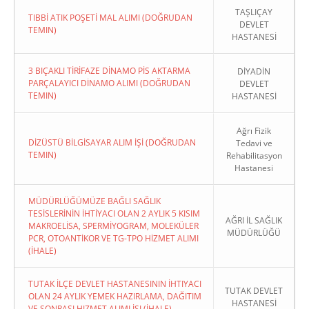
TAŞLIÇAY
TIBBİ ATIK POŞETİ MAL ALIMI (DOĞRUDAN
DEVLET
TEMIN)
HASTANESİ
3 BIÇAKLI TİRİFAZE DİNAMO PİS AKTARMA
DİYADİN
PARÇALAYICI DİNAMO ALIMI (DOĞRUDAN
DEVLET
TEMIN)
HASTANESİ
Ağrı Fizik
DİZÜSTÜ BİLGİSAYAR ALIM İŞİ (DOĞRUDAN
Tedavi ve
TEMIN)
Rehabilitasyon
Hastanesi
MÜDÜRLÜĞÜMÜZE BAĞLI SAĞLIK
TESİSLERİNİN İHTİYACI OLAN 2 AYLIK 5 KISIM
AĞRI İL SAĞLIK
MAKROELİSA, SPERMİYOGRAM, MOLEKÜLER
MÜDÜRLÜĞÜ
PCR, OTOANTİKOR VE TG-TPO HİZMET ALIMI
(İHALE)
TUTAK İLÇE DEVLET HASTANESININ İHTIYACI
TUTAK DEVLET
OLAN 24 AYLIK YEMEK HAZIRLAMA, DAĞITIM
HASTANESİ
VE SONRASI HIZMET ALIMI İŞI (İHALE)