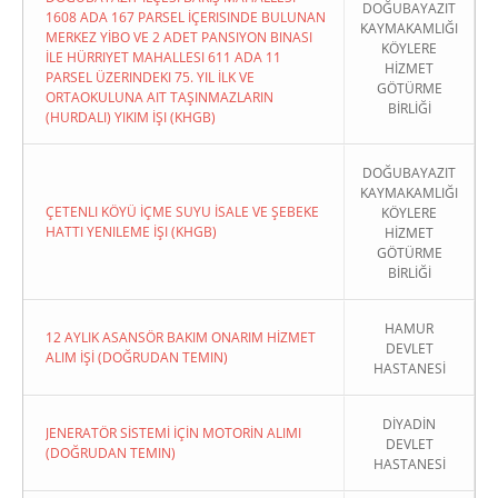
DOĞUBAYAZIT
1608 ADA 167 PARSEL İÇERISINDE BULUNAN
KAYMAKAMLIĞI
MERKEZ YİBO VE 2 ADET PANSIYON BINASI
KÖYLERE
İLE HÜRRIYET MAHALLESI 611 ADA 11
HİZMET
PARSEL ÜZERINDEKI 75. YIL İLK VE
GÖTÜRME
ORTAOKULUNA AIT TAŞINMAZLARIN
BİRLİĞİ
(HURDALI) YIKIM İŞI (KHGB)
DOĞUBAYAZIT
KAYMAKAMLIĞI
ÇETENLI KÖYÜ İÇME SUYU İSALE VE ŞEBEKE
KÖYLERE
HATTI YENILEME İŞI (KHGB)
HİZMET
GÖTÜRME
BİRLİĞİ
HAMUR
12 AYLIK ASANSÖR BAKIM ONARIM HİZMET
DEVLET
ALIM İŞİ (DOĞRUDAN TEMIN)
HASTANESİ
DİYADİN
JENERATÖR SİSTEMİ İÇİN MOTORİN ALIMI
DEVLET
(DOĞRUDAN TEMIN)
HASTANESİ