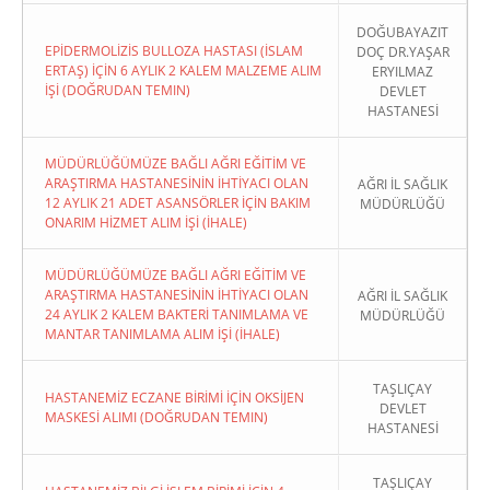
DOĞUBAYAZIT
EPİDERMOLİZİS BULLOZA HASTASI (İSLAM
DOÇ DR.YAŞAR
ERTAŞ) İÇİN 6 AYLIK 2 KALEM MALZEME ALIM
ERYILMAZ
İŞİ (DOĞRUDAN TEMIN)
DEVLET
HASTANESİ
MÜDÜRLÜĞÜMÜZE BAĞLI AĞRI EĞİTİM VE
ARAŞTIRMA HASTANESİNİN İHTİYACI OLAN
AĞRI İL SAĞLIK
12 AYLIK 21 ADET ASANSÖRLER İÇİN BAKIM
MÜDÜRLÜĞÜ
ONARIM HİZMET ALIM İŞİ (İHALE)
MÜDÜRLÜĞÜMÜZE BAĞLI AĞRI EĞİTİM VE
ARAŞTIRMA HASTANESİNİN İHTİYACI OLAN
AĞRI İL SAĞLIK
24 AYLIK 2 KALEM BAKTERİ TANIMLAMA VE
MÜDÜRLÜĞÜ
MANTAR TANIMLAMA ALIM İŞİ (İHALE)
TAŞLIÇAY
HASTANEMİZ ECZANE BİRİMİ İÇİN OKSİJEN
DEVLET
MASKESİ ALIMI (DOĞRUDAN TEMIN)
HASTANESİ
TAŞLIÇAY