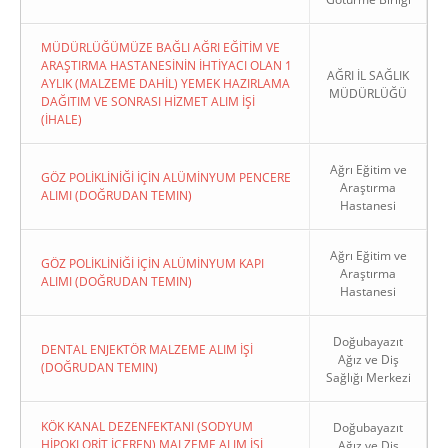
MÜDÜRLÜĞÜMÜZE BAĞLI AĞRI EĞİTİM VE
ARAŞTIRMA HASTANESİNİN İHTİYACI OLAN 1
AĞRI İL SAĞLIK
AYLIK (MALZEME DAHİL) YEMEK HAZIRLAMA
MÜDÜRLÜĞÜ
DAĞITIM VE SONRASI HİZMET ALIM İŞİ
(İHALE)
Ağrı Eğitim ve
GÖZ POLİKLİNİĞİ İÇİN ALÜMİNYUM PENCERE
Araştırma
ALIMI (DOĞRUDAN TEMIN)
Hastanesi
Ağrı Eğitim ve
GÖZ POLİKLİNİĞİ İÇİN ALÜMİNYUM KAPI
Araştırma
ALIMI (DOĞRUDAN TEMIN)
Hastanesi
Doğubayazıt
DENTAL ENJEKTÖR MALZEME ALIM İŞİ
Ağız ve Diş
(DOĞRUDAN TEMIN)
Sağlığı Merkezi
KÖK KANAL DEZENFEKTANI (SODYUM
Doğubayazıt
HİPOKLORİT İÇEREN) MALZEME ALIM İŞİ
Ağız ve Diş