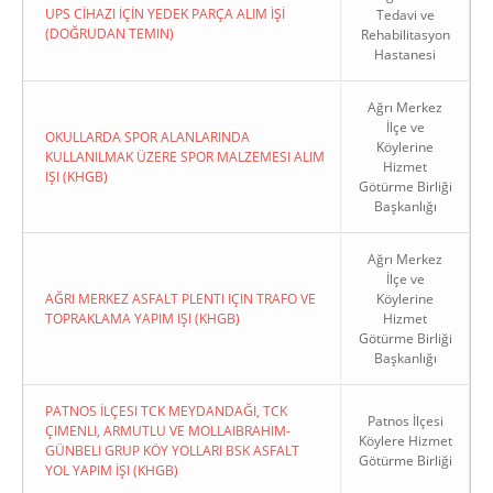
UPS CİHAZI İÇİN YEDEK PARÇA ALIM İŞİ
Tedavi ve
(DOĞRUDAN TEMIN)
Rehabilitasyon
Hastanesi
Ağrı Merkez
İlçe ve
OKULLARDA SPOR ALANLARINDA
Köylerine
KULLANILMAK ÜZERE SPOR MALZEMESI ALIM
Hizmet
IŞI (KHGB)
Götürme Birliği
Başkanlığı
Ağrı Merkez
İlçe ve
AĞRI MERKEZ ASFALT PLENTI IÇIN TRAFO VE
Köylerine
TOPRAKLAMA YAPIM IŞI (KHGB)
Hizmet
Götürme Birliği
Başkanlığı
PATNOS İLÇESI TCK MEYDANDAĞI, TCK
Patnos İlçesi
ÇIMENLI, ARMUTLU VE MOLLAIBRAHIM-
Köylere Hizmet
GÜNBELI GRUP KÖY YOLLARI BSK ASFALT
Götürme Birliği
YOL YAPIM İŞI (KHGB)