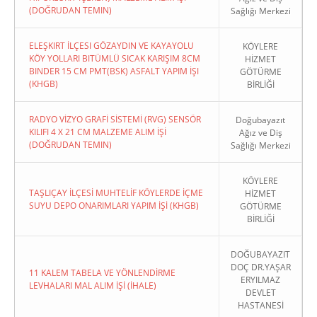
(DOĞRUDAN TEMIN)
Sağlığı Merkezi
ELEŞKIRT İLÇESI GÖZAYDIN VE KAYAYOLU
KÖYLERE
KÖY YOLLARI BITÜMLÜ SICAK KARIŞIM 8CM
HİZMET
BINDER 15 CM PMT(BSK) ASFALT YAPIM İŞI
GÖTÜRME
(KHGB)
BİRLİĞİ
RADYO VİZYO GRAFİ SİSTEMİ (RVG) SENSÖR
Doğubayazıt
KILIFI 4 X 21 CM MALZEME ALIM İŞİ
Ağız ve Diş
(DOĞRUDAN TEMIN)
Sağlığı Merkezi
KÖYLERE
TAŞLIÇAY İLÇESİ MUHTELİF KÖYLERDE İÇME
HİZMET
SUYU DEPO ONARIMLARI YAPIM İŞİ (KHGB)
GÖTÜRME
BİRLİĞİ
DOĞUBAYAZIT
DOÇ DR.YAŞAR
11 KALEM TABELA VE YÖNLENDİRME
ERYILMAZ
LEVHALARI MAL ALIM İŞİ (İHALE)
DEVLET
HASTANESİ