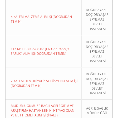
DOĞUBAYAZIT
DOÇ DR.YAŞAR
4 KALEM MALZEME ALIM İŞİ (DOĞRUDAN
ERYILMAZ
TEMIN)
DEVLET
HASTANESİ
DOĞUBAYAZIT
DOÇ DR.YAŞAR
115 M³ TIBBİ GAZ (OKSİJEN GAZI % 99,9
ERYILMAZ
SAFLIK ) ALIM İŞİ (DOĞRUDAN TEMIN)
DEVLET
HASTANESİ
DOĞUBAYAZIT
DOÇ DR.YAŞAR
2 KALEM HEMODİYALİZ SOLÜSYONU ALIM İŞİ
ERYILMAZ
(DOĞRUDAN TEMIN)
DEVLET
HASTANESİ
MÜDÜRLÜĞÜMÜZE BAĞLI AĞRI EĞİTİM VE
AĞRI İL SAĞLIK
ARAŞTIRMA HASTANESİNİN İHTİYACI OLAN
MÜDÜRLÜĞÜ
PET/BT HİZMET ALIM İŞİ (İHALE)