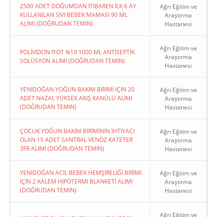
2500 ADET DOĞUMDAN İTİBAREN İLK 6 AY
Ağrı Eğitim ve
KULLANILAN SIVI BEBEK MAMASI 90 ML
Araştırma
ALIMI (DOĞRUDAN TEMIN)
Hastanesi
Ağrı Eğitim ve
POLİVİDON İYOT %10 1000 ML ANTİSEPTİK
Araştırma
SOLÜSYON ALIMI (DOĞRUDAN TEMIN)
Hastanesi
YENİDOĞAN YOĞUN BAKIM BİRİMİ İÇİN 20
Ağrı Eğitim ve
ADET NAZAL YÜKSEK AKIŞ KANÜLÜ ALIMI
Araştırma
(DOĞRUDAN TEMIN)
Hastanesi
ÇOCUK YOĞUN BAKIM BİRİMİNİN İHTİYACI
Ağrı Eğitim ve
OLAN 15 ADET SANTRAL VENÖZ KATETER
Araştırma
3FR ALIMI (DOĞRUDAN TEMIN)
Hastanesi
YENİDOĞAN ACİL BEBEK HEMŞİRELİĞİ BİRİMİ
Ağrı Eğitim ve
İÇİN 2 KALEM HİPOTERMİ BLANKETİ ALIMI
Araştırma
(DOĞRUDAN TEMIN)
Hastanesi
Ağrı Eğitim ve