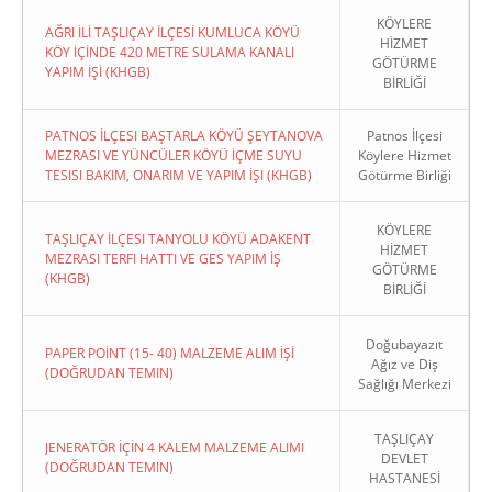
KÖYLERE
AĞRI İLİ TAŞLIÇAY İLÇESİ KUMLUCA KÖYÜ
HİZMET
KÖY İÇİNDE 420 METRE SULAMA KANALI
GÖTÜRME
YAPIM İŞİ (KHGB)
BİRLİĞİ
PATNOS İLÇESI BAŞTARLA KÖYÜ ŞEYTANOVA
Patnos İlçesi
MEZRASI VE YÜNCÜLER KÖYÜ İÇME SUYU
Köylere Hizmet
TESISI BAKIM, ONARIM VE YAPIM İŞI (KHGB)
Götürme Birliği
KÖYLERE
TAŞLIÇAY İLÇESI TANYOLU KÖYÜ ADAKENT
HİZMET
MEZRASI TERFI HATTI VE GES YAPIM İŞ
GÖTÜRME
(KHGB)
BİRLİĞİ
Doğubayazıt
PAPER POİNT (15- 40) MALZEME ALIM İŞİ
Ağız ve Diş
(DOĞRUDAN TEMIN)
Sağlığı Merkezi
TAŞLIÇAY
JENERATÖR İÇİN 4 KALEM MALZEME ALIMI
DEVLET
(DOĞRUDAN TEMIN)
HASTANESİ