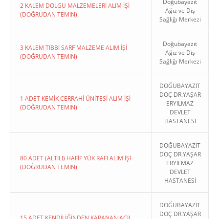
Doğubayazıt
2 KALEM DOLGU MALZEMELERİ ALIM İŞİ
Ağız ve Diş
(DOĞRUDAN TEMIN)
Sağlığı Merkezi
Doğubayazıt
3 KALEM TIBBİ SARF MALZEME ALIM İŞİ
Ağız ve Diş
(DOĞRUDAN TEMIN)
Sağlığı Merkezi
DOĞUBAYAZIT
DOÇ DR.YAŞAR
1 ADET KEMİK CERRAHİ ÜNİTESİ ALIM İŞİ
ERYILMAZ
(DOĞRUDAN TEMIN)
DEVLET
HASTANESİ
DOĞUBAYAZIT
DOÇ DR.YAŞAR
80 ADET (ALTILI) HAFİF YÜK RAFI ALIM İŞİ
ERYILMAZ
(DOĞRUDAN TEMIN)
DEVLET
HASTANESİ
DOĞUBAYAZIT
DOÇ DR.YAŞAR
15 ADET KENDİLİĞİNDEN KAPANAN ACİL