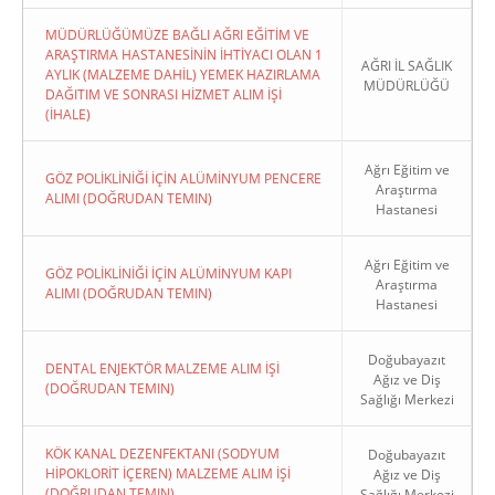
MÜDÜRLÜĞÜMÜZE BAĞLI AĞRI EĞİTİM VE
ARAŞTIRMA HASTANESİNİN İHTİYACI OLAN 1
AĞRI İL SAĞLIK
AYLIK (MALZEME DAHİL) YEMEK HAZIRLAMA
MÜDÜRLÜĞÜ
DAĞITIM VE SONRASI HİZMET ALIM İŞİ
(İHALE)
Ağrı Eğitim ve
GÖZ POLİKLİNİĞİ İÇİN ALÜMİNYUM PENCERE
Araştırma
ALIMI (DOĞRUDAN TEMIN)
Hastanesi
Ağrı Eğitim ve
GÖZ POLİKLİNİĞİ İÇİN ALÜMİNYUM KAPI
Araştırma
ALIMI (DOĞRUDAN TEMIN)
Hastanesi
Doğubayazıt
DENTAL ENJEKTÖR MALZEME ALIM İŞİ
Ağız ve Diş
(DOĞRUDAN TEMIN)
Sağlığı Merkezi
KÖK KANAL DEZENFEKTANI (SODYUM
Doğubayazıt
HİPOKLORİT İÇEREN) MALZEME ALIM İŞİ
Ağız ve Diş
(DOĞRUDAN TEMIN)
Sağlığı Merkezi