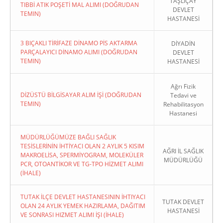
TAŞLIÇAY
TIBBİ ATIK POŞETİ MAL ALIMI (DOĞRUDAN
DEVLET
TEMIN)
HASTANESİ
3 BIÇAKLI TİRİFAZE DİNAMO PİS AKTARMA
DİYADİN
PARÇALAYICI DİNAMO ALIMI (DOĞRUDAN
DEVLET
TEMIN)
HASTANESİ
Ağrı Fizik
DİZÜSTÜ BİLGİSAYAR ALIM İŞİ (DOĞRUDAN
Tedavi ve
TEMIN)
Rehabilitasyon
Hastanesi
MÜDÜRLÜĞÜMÜZE BAĞLI SAĞLIK
TESİSLERİNİN İHTİYACI OLAN 2 AYLIK 5 KISIM
AĞRI İL SAĞLIK
MAKROELİSA, SPERMİYOGRAM, MOLEKÜLER
MÜDÜRLÜĞÜ
PCR, OTOANTİKOR VE TG-TPO HİZMET ALIMI
(İHALE)
TUTAK İLÇE DEVLET HASTANESININ İHTIYACI
TUTAK DEVLET
OLAN 24 AYLIK YEMEK HAZIRLAMA, DAĞITIM
HASTANESİ
VE SONRASI HIZMET ALIMI İŞI (İHALE)