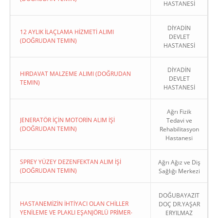
HASTANESİ
DİYADİN
12 AYLIK İLAÇLAMA HİZMETİ ALIMI
DEVLET
(DOĞRUDAN TEMIN)
HASTANESİ
DİYADİN
HIRDAVAT MALZEME ALIMI (DOĞRUDAN
DEVLET
TEMIN)
HASTANESİ
Ağrı Fizik
JENERATÖR İÇİN MOTORİN ALIM İŞİ
Tedavi ve
(DOĞRUDAN TEMIN)
Rehabilitasyon
Hastanesi
SPREY YÜZEY DEZENFEKTAN ALIM İŞİ
Ağrı Ağız ve Diş
(DOĞRUDAN TEMIN)
Sağlığı Merkezi
DOĞUBAYAZIT
HASTANEMİZİN İHTİYACI OLAN CHİLLER
DOÇ DR.YAŞAR
YENİLEME VE PLAKLI EŞANJÖRLÜ PRİMER-
ERYILMAZ