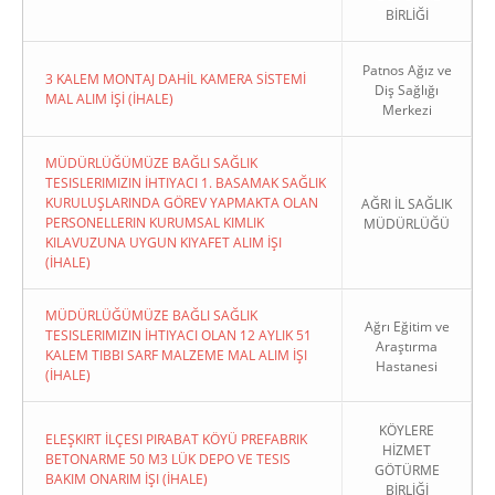
BİRLİĞİ
Patnos Ağız ve
3 KALEM MONTAJ DAHİL KAMERA SİSTEMİ
Diş Sağlığı
MAL ALIM İŞİ (İHALE)
Merkezi
MÜDÜRLÜĞÜMÜZE BAĞLI SAĞLIK
TESISLERIMIZIN İHTIYACI 1. BASAMAK SAĞLIK
KURULUŞLARINDA GÖREV YAPMAKTA OLAN
AĞRI İL SAĞLIK
PERSONELLERIN KURUMSAL KIMLIK
MÜDÜRLÜĞÜ
KILAVUZUNA UYGUN KIYAFET ALIM İŞI
(İHALE)
MÜDÜRLÜĞÜMÜZE BAĞLI SAĞLIK
Ağrı Eğitim ve
TESISLERIMIZIN İHTIYACI OLAN 12 AYLIK 51
Araştırma
KALEM TIBBI SARF MALZEME MAL ALIM İŞI
Hastanesi
(İHALE)
KÖYLERE
ELEŞKIRT İLÇESI PIRABAT KÖYÜ PREFABRIK
HİZMET
BETONARME 50 M3 LÜK DEPO VE TESIS
GÖTÜRME
BAKIM ONARIM İŞI (İHALE)
BİRLİĞİ