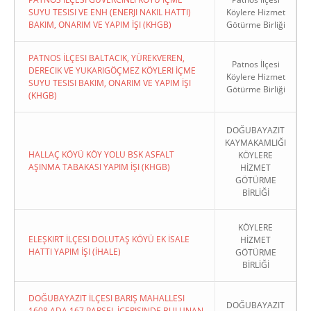
SUYU TESISI VE ENH (ENERJI NAKIL HATTI)
Köylere Hizmet
BAKIM, ONARIM VE YAPIM İŞI (KHGB)
Götürme Birliği
PATNOS İLÇESI BALTACIK, YÜREKVEREN,
Patnos İlçesi
DERECIK VE YUKARIGÖÇMEZ KÖYLERI İÇME
Köylere Hizmet
SUYU TESISI BAKIM, ONARIM VE YAPIM İŞI
Götürme Birliği
(KHGB)
DOĞUBAYAZIT
KAYMAKAMLIĞI
HALLAÇ KÖYÜ KÖY YOLU BSK ASFALT
KÖYLERE
AŞINMA TABAKASI YAPIM İŞI (KHGB)
HİZMET
GÖTÜRME
BİRLİĞİ
KÖYLERE
ELEŞKIRT İLÇESI DOLUTAŞ KÖYÜ EK İSALE
HİZMET
HATTI YAPIM İŞI (İHALE)
GÖTÜRME
BİRLİĞİ
DOĞUBAYAZIT İLÇESI BARIŞ MAHALLESI
DOĞUBAYAZIT
1608 ADA 167 PARSEL İÇERISINDE BULUNAN