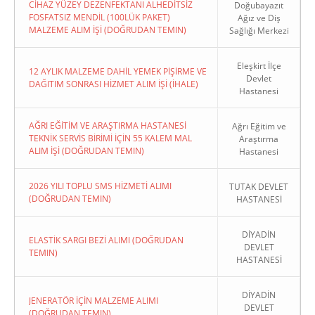
CİHAZ YÜZEY DEZENFEKTANI ALHEDİTSİZ
Doğubayazıt
FOSFATSIZ MENDİL (100LÜK PAKET)
Ağız ve Diş
MALZEME ALIM İŞİ (DOĞRUDAN TEMIN)
Sağlığı Merkezi
Eleşkirt İlçe
12 AYLIK MALZEME DAHİL YEMEK PİŞİRME VE
Devlet
DAĞITIM SONRASI HİZMET ALIM İŞİ (İHALE)
Hastanesi
AĞRI EĞİTİM VE ARAŞTIRMA HASTANESİ
Ağrı Eğitim ve
TEKNİK SERVİS BİRİMİ İÇİN 55 KALEM MAL
Araştırma
ALIM İŞİ (DOĞRUDAN TEMIN)
Hastanesi
2026 YILI TOPLU SMS HİZMETİ ALIMI
TUTAK DEVLET
(DOĞRUDAN TEMIN)
HASTANESİ
DİYADİN
ELASTİK SARGI BEZİ ALIMI (DOĞRUDAN
DEVLET
TEMIN)
HASTANESİ
DİYADİN
JENERATÖR İÇİN MALZEME ALIMI
DEVLET
(DOĞRUDAN TEMIN)