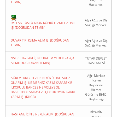
TEMIN)
Hastanesi
Ağrı Ağız ve Diş
İMPLANT ÜSTÜ KRON KÖPRÜ HİZMET ALIMI
Sağlığı Merkezi
İŞİ (DOĞRUDAN TEMIN)
Copyright 2022. Ağrı Valiliği
DUVAR TİPİ KLİMA ALIM İŞİ (DOĞRUDAN
Ağrı Ağız ve Diş
TEMIN)
Sağlığı Merkezi
NST CIHAZLARI İÇIN 3 KALEM YEDEK PARÇA
TUTAK DEVLET
ALIMI (DOĞRUDAN TEMIN)
HASTANESİ
Ağrı Merkez
AĞRI MERKEZ TEZEREN KÖYÜ HALI SAHA
İlçe ve
ONARIM İŞI İLE MERKEZ KAZIM KARABEKIR
Köylerine
İLKOKULU BAHÇESINE VOLEYBOL,
Hizmet
BASKETBOL SAHASI VE ÇOCUK OYUN PARKI
Götürme Birliği
YAPIM İŞI (KHGB)
Başkanlığı
DİYADİN
HASTANE İÇİN SİNEKLİK ALIMI (DOĞRUDAN
DEVLET