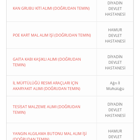
DİYADİN
KAN GRUBU KİTİ ALIMI (DOĞRUDAN TEMIN)
DEVLET
HASTANESİ
HAMUR
POE KART MAL ALIM İŞİ (DOĞRUDAN TEMIN)
DEVLET
HASTANESİ
DİYADİN
GAİTA KABI KAŞIKLI ALIMI (DOĞRUDAN
DEVLET
TEMIN)
HASTANESİ
İL MÜFTÜLÜĞÜ RESMİ ARAÇLARI İÇİN
Ağrı İl
AKARYAKIT ALIMI (DOĞRUDAN TEMIN)
Müftülüğü
DİYADİN
TESİSAT MALZEME ALIMI (DOĞRUDAN
DEVLET
TEMIN)
HASTANESİ
HAMUR
YANGIN ALGILAMA BUTONU MAL ALIM İŞİ
DEVLET
(DOĞRUDAN TEMIN)