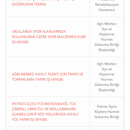
(DOĞRUDAN TEMIN)
Rehabilitasyon
Hastanesi
Ağrı Merkez
İlçe ve
OKULLARDA SPOR ALANLARINDA
Köylerine
KULLANILMAK ÜZERE SPOR MALZEMESI ALIM
Hizmet
IŞI (KHGB)
Götürme Birliği
Başkanlığı
Ağrı Merkez
İlçe ve
AĞRI MERKEZ ASFALT PLENTI IÇIN TRAFO VE
Köylerine
TOPRAKLAMA YAPIM IŞI (KHGB)
Hizmet
Götürme Birliği
Başkanlığı
PATNOS İLÇESI TCK MEYDANDAĞI, TCK
Patnos İlçesi
ÇIMENLI, ARMUTLU VE MOLLAIBRAHIM-
Köylere Hizmet
GÜNBELI GRUP KÖY YOLLARI BSK ASFALT
Götürme Birliği
YOL YAPIM İŞI (KHGB)