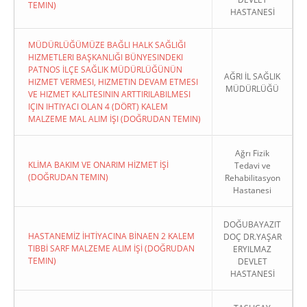
TEMIN)
HASTANESİ
MÜDÜRLÜĞÜMÜZE BAĞLI HALK SAĞLIĞI
HIZMETLERI BAŞKANLIĞI BÜNYESINDEKI
PATNOS İLÇE SAĞLIK MÜDÜRLÜĞÜNÜN
AĞRI İL SAĞLIK
HIZMET VERMESI, HIZMETIN DEVAM ETMESI
MÜDÜRLÜĞÜ
VE HIZMET KALITESININ ARTTIRILABILMESI
IÇIN IHTIYACI OLAN 4 (DÖRT) KALEM
MALZEME MAL ALIM İŞI (DOĞRUDAN TEMIN)
Ağrı Fizik
KLİMA BAKIM VE ONARIM HİZMET İŞİ
Tedavi ve
(DOĞRUDAN TEMIN)
Rehabilitasyon
Hastanesi
DOĞUBAYAZIT
HASTANEMİZ İHTİYACINA BİNAEN 2 KALEM
DOÇ DR.YAŞAR
TIBBİ SARF MALZEME ALIM İŞİ (DOĞRUDAN
ERYILMAZ
TEMIN)
DEVLET
HASTANESİ