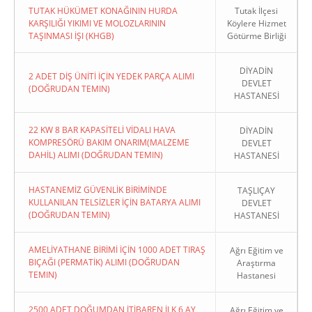
TUTAK HÜKÜMET KONAĞININ HURDA
Tutak İlçesi
KARŞILIĞI YIKIMI VE MOLOZLARININ
Köylere Hizmet
TAŞINMASI İŞI (KHGB)
Götürme Birliği
DİYADİN
2 ADET DİŞ ÜNİTİ İÇİN YEDEK PARÇA ALIMI
DEVLET
(DOĞRUDAN TEMIN)
HASTANESİ
22 KW 8 BAR KAPASİTELİ VİDALI HAVA
DİYADİN
KOMPRESÖRÜ BAKIM ONARIM(MALZEME
DEVLET
DAHİL) ALIMI (DOĞRUDAN TEMIN)
HASTANESİ
HASTANEMİZ GÜVENLİK BİRİMİNDE
TAŞLIÇAY
KULLANILAN TELSİZLER İÇİN BATARYA ALIMI
DEVLET
(DOĞRUDAN TEMIN)
HASTANESİ
AMELİYATHANE BİRİMİ İÇİN 1000 ADET TIRAŞ
Ağrı Eğitim ve
BIÇAĞI (PERMATİK) ALIMI (DOĞRUDAN
Araştırma
TEMIN)
Hastanesi
2500 ADET DOĞUMDAN İTİBAREN İLK 6 AY
Ağrı Eğitim ve