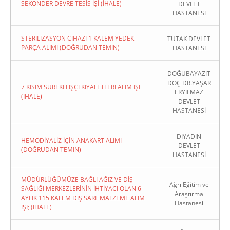
SEKONDER DEVRE TESİS İŞİ (İHALE)
DEVLET
HASTANESİ
STERİLİZASYON CİHAZI 1 KALEM YEDEK
TUTAK DEVLET
PARÇA ALIMI (DOĞRUDAN TEMIN)
HASTANESİ
DOĞUBAYAZIT
DOÇ DR.YAŞAR
7 KISIM SÜREKLİ İŞÇİ KIYAFETLERİ ALIM İŞİ
ERYILMAZ
(İHALE)
DEVLET
HASTANESİ
DİYADİN
HEMODİYALİZ İÇİN ANAKART ALIMI
DEVLET
(DOĞRUDAN TEMIN)
HASTANESİ
MÜDÜRLÜĞÜMÜZE BAĞLI AĞIZ VE DİŞ
Ağrı Eğitim ve
SAĞLIĞI MERKEZLERİNİN İHTİYACI OLAN 6
Araştırma
AYLIK 115 KALEM DİŞ SARF MALZEME ALIM
Hastanesi
İŞİ; (İHALE)