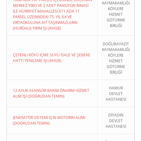
KAYMAKAMLIĞI
MERKEZ YİBO VE 2 ADET PANSIYON BINASI
KÖYLERE
İLE HÜRRIYET MAHALLESI 611 ADA 11
HİZMET
PARSEL ÜZERINDEKI 75. YIL İLK VE
GÖTÜRME
ORTAOKULUNA AIT TAŞINMAZLARIN
BİRLİĞİ
(HURDALI) YIKIM İŞI (KHGB)
DOĞUBAYAZIT
KAYMAKAMLIĞI
ÇETENLI KÖYÜ İÇME SUYU İSALE VE ŞEBEKE
KÖYLERE
HATTI YENILEME İŞI (KHGB)
HİZMET
GÖTÜRME
BİRLİĞİ
HAMUR
12 AYLIK ASANSÖR BAKIM ONARIM HİZMET
DEVLET
ALIM İŞİ (DOĞRUDAN TEMIN)
HASTANESİ
DİYADİN
JENERATÖR SİSTEMİ İÇİN MOTORİN ALIMI
DEVLET
(DOĞRUDAN TEMIN)
HASTANESİ