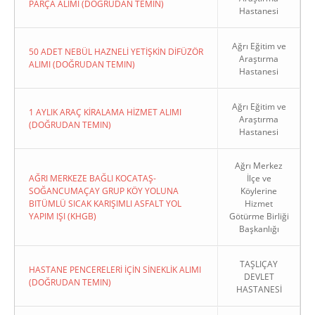
PARÇA ALIMI (DOĞRUDAN TEMIN)
Hastanesi
Ağrı Eğitim ve
50 ADET NEBÜL HAZNELİ YETİŞKİN DİFÜZÖR
Araştırma
ALIMI (DOĞRUDAN TEMIN)
Hastanesi
Ağrı Eğitim ve
1 AYLIK ARAÇ KİRALAMA HİZMET ALIMI
Araştırma
(DOĞRUDAN TEMIN)
Hastanesi
Ağrı Merkez
AĞRI MERKEZE BAĞLI KOCATAŞ-
İlçe ve
SOĞANCUMAÇAY GRUP KÖY YOLUNA
Köylerine
BITÜMLÜ SICAK KARIŞIMLI ASFALT YOL
Hizmet
YAPIM IŞI (KHGB)
Götürme Birliği
Başkanlığı
TAŞLIÇAY
HASTANE PENCERELERİ İÇİN SİNEKLİK ALIMI
DEVLET
(DOĞRUDAN TEMIN)
HASTANESİ