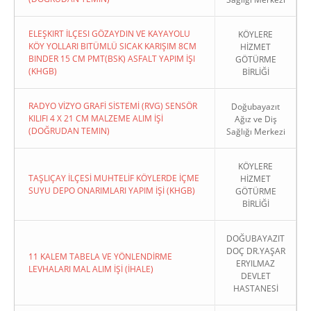
ELEŞKIRT İLÇESI GÖZAYDIN VE KAYAYOLU
KÖYLERE
KÖY YOLLARI BITÜMLÜ SICAK KARIŞIM 8CM
HİZMET
BINDER 15 CM PMT(BSK) ASFALT YAPIM İŞI
GÖTÜRME
(KHGB)
BİRLİĞİ
RADYO VİZYO GRAFİ SİSTEMİ (RVG) SENSÖR
Doğubayazıt
KILIFI 4 X 21 CM MALZEME ALIM İŞİ
Ağız ve Diş
(DOĞRUDAN TEMIN)
Sağlığı Merkezi
KÖYLERE
TAŞLIÇAY İLÇESİ MUHTELİF KÖYLERDE İÇME
HİZMET
SUYU DEPO ONARIMLARI YAPIM İŞİ (KHGB)
GÖTÜRME
BİRLİĞİ
DOĞUBAYAZIT
DOÇ DR.YAŞAR
11 KALEM TABELA VE YÖNLENDİRME
ERYILMAZ
LEVHALARI MAL ALIM İŞİ (İHALE)
DEVLET
HASTANESİ