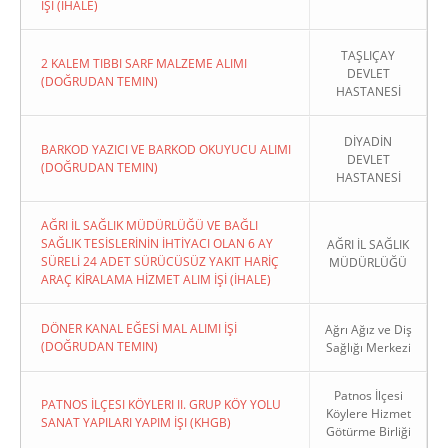
İŞI (İHALE)
TAŞLIÇAY
2 KALEM TIBBI SARF MALZEME ALIMI
DEVLET
(DOĞRUDAN TEMIN)
HASTANESİ
DİYADİN
BARKOD YAZICI VE BARKOD OKUYUCU ALIMI
DEVLET
(DOĞRUDAN TEMIN)
HASTANESİ
AĞRI İL SAĞLIK MÜDÜRLÜĞÜ VE BAĞLI
SAĞLIK TESİSLERİNİN İHTİYACI OLAN 6 AY
AĞRI İL SAĞLIK
SÜRELİ 24 ADET SÜRÜCÜSÜZ YAKIT HARİÇ
MÜDÜRLÜĞÜ
ARAÇ KİRALAMA HİZMET ALIM İŞİ (İHALE)
DÖNER KANAL EĞESİ MAL ALIMI İŞİ
Ağrı Ağız ve Diş
(DOĞRUDAN TEMIN)
Sağlığı Merkezi
Patnos İlçesi
PATNOS İLÇESI KÖYLERI II. GRUP KÖY YOLU
Köylere Hizmet
SANAT YAPILARI YAPIM İŞI (KHGB)
Götürme Birliği