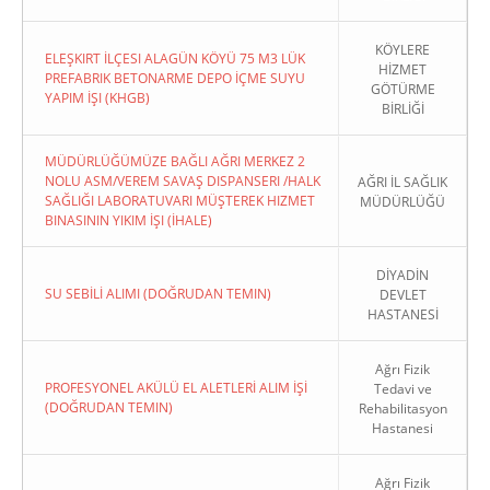
KÖYLERE
ELEŞKIRT İLÇESI ALAGÜN KÖYÜ 75 M3 LÜK
HİZMET
PREFABRIK BETONARME DEPO İÇME SUYU
GÖTÜRME
YAPIM İŞI (KHGB)
BİRLİĞİ
MÜDÜRLÜĞÜMÜZE BAĞLI AĞRI MERKEZ 2
NOLU ASM/VEREM SAVAŞ DISPANSERI /HALK
AĞRI İL SAĞLIK
SAĞLIĞI LABORATUVARI MÜŞTEREK HIZMET
MÜDÜRLÜĞÜ
BINASININ YIKIM İŞI (İHALE)
DİYADİN
SU SEBİLİ ALIMI (DOĞRUDAN TEMIN)
DEVLET
HASTANESİ
Ağrı Fizik
PROFESYONEL AKÜLÜ EL ALETLERİ ALIM İŞİ
Tedavi ve
(DOĞRUDAN TEMIN)
Rehabilitasyon
Hastanesi
Ağrı Fizik