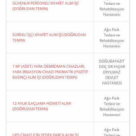
GÜVENLİK PERSONELİ KIYAFET ALIM İŞİ
Tedavi ve
(DOĞRUDAN TEMIN)
Rehabilitasyon
Hastanesi
Ağrı Fizik
SÜREKLİ İŞÇİ KIYAFET ALIM İŞİ (DOĞRUDAN
Tedavi ve
TEMIN)
Rehabilitasyon
Hastanesi
DOĞUBAYAZIT
1 M³ (ADET) YARA DEBRİDMAN CİHAZLARI,
DOÇ DR.YAŞAR
YARA İRİGASYON CİHAZI PNOMATİK (POZİTİF
ERYILMAZ
BASINÇ) ALIM İŞİ (DOĞRUDAN TEMIN)
DEVLET
HASTANESİ
Ağrı Fizik
12 AYLIK İLAÇLAMA HİZMETİ ALIMI
Tedavi ve
(DOĞRUDAN TEMIN)
Rehabilitasyon
Hastanesi
Ağrı Fizik
UPS CİHAZI İÇİN YEDEK PARÇA ALIM İŞİ
Tedavi ve