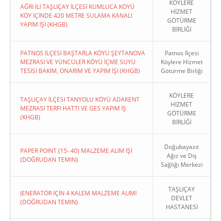
KÖYLERE
AĞRI İLİ TAŞLIÇAY İLÇESİ KUMLUCA KÖYÜ
HİZMET
KÖY İÇİNDE 420 METRE SULAMA KANALI
GÖTÜRME
YAPIM İŞİ (KHGB)
BİRLİĞİ
PATNOS İLÇESI BAŞTARLA KÖYÜ ŞEYTANOVA
Patnos İlçesi
MEZRASI VE YÜNCÜLER KÖYÜ İÇME SUYU
Köylere Hizmet
TESISI BAKIM, ONARIM VE YAPIM İŞI (KHGB)
Götürme Birliği
KÖYLERE
TAŞLIÇAY İLÇESI TANYOLU KÖYÜ ADAKENT
HİZMET
MEZRASI TERFI HATTI VE GES YAPIM İŞ
GÖTÜRME
(KHGB)
BİRLİĞİ
Doğubayazıt
PAPER POİNT (15- 40) MALZEME ALIM İŞİ
Ağız ve Diş
(DOĞRUDAN TEMIN)
Sağlığı Merkezi
TAŞLIÇAY
JENERATÖR İÇİN 4 KALEM MALZEME ALIMI
DEVLET
(DOĞRUDAN TEMIN)
HASTANESİ