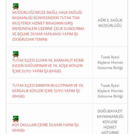
MÜDÜRLÜĞÜMÜZE BAĞLI; HALK SAĞLIĞI
BAŞKANLIĞI BÜNYESINDEKI TUTAK TSM
AĞRI İL SAĞLIK
MÜŞTEREK HIZMET BINASININ GIRIŞ
MÜDÜRLÜĞÜ
MERDIVENLERI ÜZERINE ÇELIK SUNDURMA
VE BÖLME DUVAR YAPILMASI YAPIM IŞI
(DOĞRUDAN TEMIN)
Tutak İlçesi
TUTAK İLÇESI SUVAR-YK. KARAHALIT KÜME
Köylere Hizmet
EVLERI-SOĞUKPINAR VE YK. KÖŞK KÖYLERI
Götürme Birliği
İÇME SUYU YAPIM İŞI (KHGB)
TUTAK İLÇESI DIKBIYIK-BULUTPINAR VE YK.
Tutak İlçesi
KARGALIK KÖYLERI İÇME SUYU YAPIM İŞI
Köylere Hizmet
(KHGB)
Götürme Birliği
DOĞUBAYAZIT
KAYMAKAMLIĞI
KÖYLERE
KÖY OKULLARI ÇEVRE DUVARI YAPIM İŞI
HİZMET
(KHGB)
GÖTÜRME