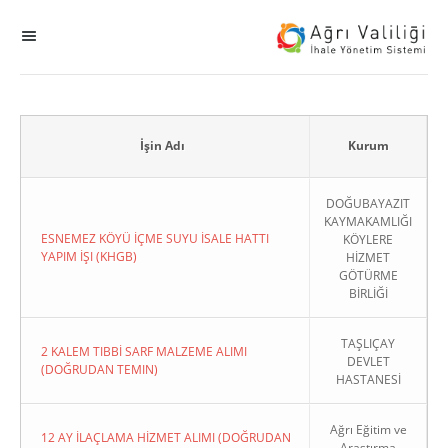
MENÜ
Ana Sayfa
ihale
İşin Adı
Kurum
Dogrudan Temin
DOĞUBAYAZIT
KAYMAKAMLIĞI
ESNEMEZ KÖYÜ İÇME SUYU İSALE HATTI
KÖYLERE
Sodes
YAPIM İŞI (KHGB)
HİZMET
GÖTÜRME
BİRLİĞİ
KHGB
TAŞLIÇAY
Okul
2 KALEM TIBBİ SARF MALZEME ALIMI
DEVLET
(DOĞRUDAN TEMIN)
HASTANESİ
Sonuçlanan Kayıtlar
Ağrı Eğitim ve
12 AY İLAÇLAMA HİZMET ALIMI (DOĞRUDAN
Kapat
Araştırma