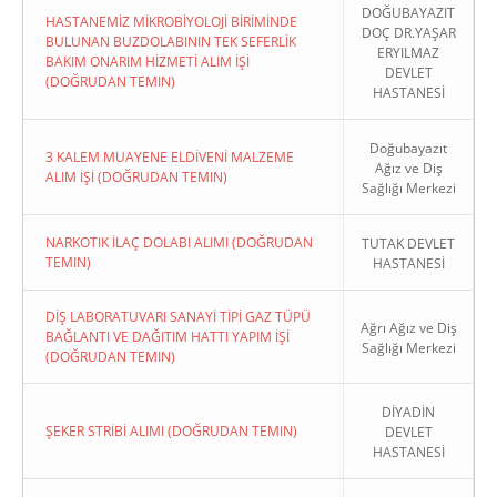
DOĞUBAYAZIT
HASTANEMİZ MİKROBİYOLOJİ BİRİMİNDE
DOÇ DR.YAŞAR
BULUNAN BUZDOLABININ TEK SEFERLİK
ERYILMAZ
BAKIM ONARIM HİZMETİ ALIM İŞİ
DEVLET
(DOĞRUDAN TEMIN)
HASTANESİ
Doğubayazıt
3 KALEM MUAYENE ELDİVENİ MALZEME
Ağız ve Diş
ALIM İŞİ (DOĞRUDAN TEMIN)
Sağlığı Merkezi
NARKOTIK İLAÇ DOLABI ALIMI (DOĞRUDAN
TUTAK DEVLET
TEMIN)
HASTANESİ
DİŞ LABORATUVARI SANAYİ TİPİ GAZ TÜPÜ
Ağrı Ağız ve Diş
BAĞLANTI VE DAĞITIM HATTI YAPIM İŞİ
Sağlığı Merkezi
(DOĞRUDAN TEMIN)
DİYADİN
ŞEKER STRİBİ ALIMI (DOĞRUDAN TEMIN)
DEVLET
HASTANESİ