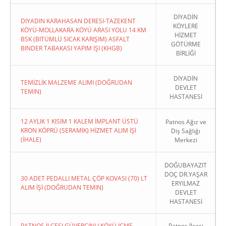
DİYADİN
DIYADIN KARAHASAN DERESI-TAZEKENT
KÖYLERE
KÖYÜ-MOLLAKARA KÖYÜ ARASI YOLU 14 KM
HİZMET
BSK (BITÜMLÜ SICAK KARIŞIM) ASFALT
GÖTÜRME
BINDER TABAKASI YAPIM İŞI (KHGB)
BİRLİĞİ
DİYADİN
TEMİZLİK MALZEME ALIMI (DOĞRUDAN
DEVLET
TEMIN)
HASTANESİ
12 AYLIK 1 KISIM 1 KALEM İMPLANT ÜSTÜ
Patnos Ağız ve
KRON KÖPRÜ (SERAMİK) HİZMET ALIM İŞİ
Diş Sağlığı
(İHALE)
Merkezi
DOĞUBAYAZIT
DOÇ DR.YAŞAR
30 ADET PEDALLI METAL ÇÖP KOVASI (70) LT
ERYILMAZ
ALIM İŞİ (DOĞRUDAN TEMIN)
DEVLET
HASTANESİ
PATNOS İLÇESI GÜVERCINLI KÖYÜ İÇME
Patnos İlçesi