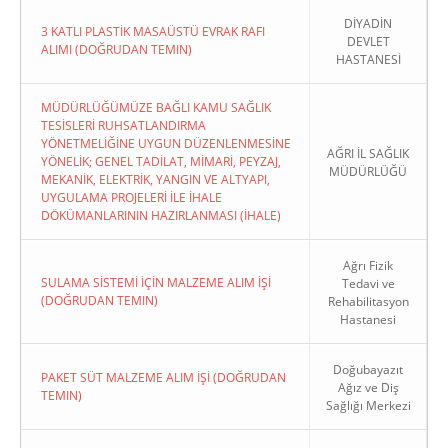
DİYADİN
3 KATLI PLASTİK MASAÜSTÜ EVRAK RAFI
DEVLET
ALIMI (DOĞRUDAN TEMIN)
HASTANESİ
MÜDÜRLÜĞÜMÜZE BAĞLI KAMU SAĞLIK
TESİSLERİ RUHSATLANDIRMA
YÖNETMELİĞİNE UYGUN DÜZENLENMESİNE
AĞRI İL SAĞLIK
YÖNELİK; GENEL TADİLAT, MİMARİ, PEYZAJ,
MÜDÜRLÜĞÜ
MEKANİK, ELEKTRİK, YANGIN VE ALTYAPI,
UYGULAMA PROJELERİ İLE İHALE
DÖKÜMANLARININ HAZIRLANMASI (İHALE)
Ağrı Fizik
SULAMA SİSTEMİ İÇİN MALZEME ALIM İŞİ
Tedavi ve
(DOĞRUDAN TEMIN)
Rehabilitasyon
Hastanesi
Doğubayazıt
PAKET SÜT MALZEME ALIM İŞİ (DOĞRUDAN
Ağız ve Diş
TEMIN)
Sağlığı Merkezi