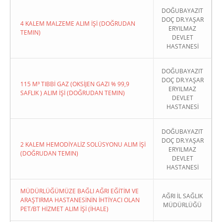
DOĞUBAYAZIT
DOÇ DR.YAŞAR
4 KALEM MALZEME ALIM İŞİ (DOĞRUDAN
ERYILMAZ
TEMIN)
DEVLET
HASTANESİ
DOĞUBAYAZIT
DOÇ DR.YAŞAR
115 M³ TIBBİ GAZ (OKSİJEN GAZI % 99,9
ERYILMAZ
SAFLIK ) ALIM İŞİ (DOĞRUDAN TEMIN)
DEVLET
HASTANESİ
DOĞUBAYAZIT
DOÇ DR.YAŞAR
2 KALEM HEMODİYALİZ SOLÜSYONU ALIM İŞİ
ERYILMAZ
(DOĞRUDAN TEMIN)
DEVLET
HASTANESİ
MÜDÜRLÜĞÜMÜZE BAĞLI AĞRI EĞİTİM VE
AĞRI İL SAĞLIK
ARAŞTIRMA HASTANESİNİN İHTİYACI OLAN
MÜDÜRLÜĞÜ
PET/BT HİZMET ALIM İŞİ (İHALE)