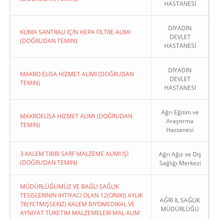
HASTANESİ
DİYADİN
KLİMA SANTRALİ İÇİN HEPA FİLTRE ALIMI
DEVLET
(DOĞRUDAN TEMIN)
HASTANESİ
DİYADİN
MAKRO ELİSA HİZMET ALIMI (DOĞRUDAN
DEVLET
TEMIN)
HASTANESİ
Ağrı Eğitim ve
MAKROELİSA HİZMET ALIMI (DOĞRUDAN
Araştırma
TEMIN)
Hastanesi
3 KALEM TIBBİ SARF MALZEME ALIMI İŞİ
Ağrı Ağız ve Diş
(DOĞRUDAN TEMIN)
Sağlığı Merkezi
MÜDÜRLÜĞÜMÜZ VE BAĞLI SAĞLIK
TESISLERININ IHTIYACI OLAN 12(ONIKI) AYLIK
AĞRI İL SAĞLIK
78(YETMIŞSEKIZ) KALEM BIYOMEDIKAL VE
MÜDÜRLÜĞÜ
AYNIYAT TÜKETIM MALZEMELERI MAL ALIM