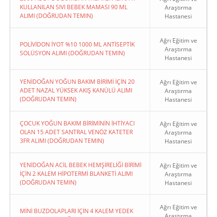
KULLANILAN SIVI BEBEK MAMASI 90 ML
Araştırma
ALIMI (DOĞRUDAN TEMIN)
Hastanesi
Ağrı Eğitim ve
POLİVİDON İYOT %10 1000 ML ANTİSEPTİK
Araştırma
SOLÜSYON ALIMI (DOĞRUDAN TEMIN)
Hastanesi
YENİDOĞAN YOĞUN BAKIM BİRİMİ İÇİN 20
Ağrı Eğitim ve
ADET NAZAL YÜKSEK AKIŞ KANÜLÜ ALIMI
Araştırma
(DOĞRUDAN TEMIN)
Hastanesi
ÇOCUK YOĞUN BAKIM BİRİMİNİN İHTİYACI
Ağrı Eğitim ve
OLAN 15 ADET SANTRAL VENÖZ KATETER
Araştırma
3FR ALIMI (DOĞRUDAN TEMIN)
Hastanesi
YENİDOĞAN ACİL BEBEK HEMŞİRELİĞİ BİRİMİ
Ağrı Eğitim ve
İÇİN 2 KALEM HİPOTERMİ BLANKETİ ALIMI
Araştırma
(DOĞRUDAN TEMIN)
Hastanesi
Ağrı Eğitim ve
MİNİ BUZDOLAPLARI İÇİN 4 KALEM YEDEK
Araştırma