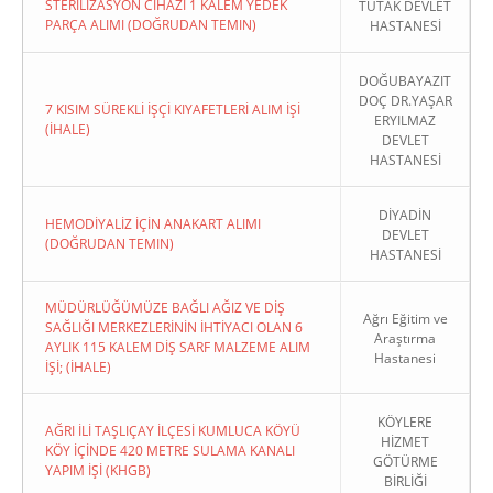
STERİLİZASYON CİHAZI 1 KALEM YEDEK
TUTAK DEVLET
PARÇA ALIMI (DOĞRUDAN TEMIN)
HASTANESİ
DOĞUBAYAZIT
DOÇ DR.YAŞAR
7 KISIM SÜREKLİ İŞÇİ KIYAFETLERİ ALIM İŞİ
ERYILMAZ
(İHALE)
DEVLET
HASTANESİ
DİYADİN
HEMODİYALİZ İÇİN ANAKART ALIMI
DEVLET
(DOĞRUDAN TEMIN)
HASTANESİ
MÜDÜRLÜĞÜMÜZE BAĞLI AĞIZ VE DİŞ
Ağrı Eğitim ve
SAĞLIĞI MERKEZLERİNİN İHTİYACI OLAN 6
Araştırma
AYLIK 115 KALEM DİŞ SARF MALZEME ALIM
Hastanesi
İŞİ; (İHALE)
KÖYLERE
AĞRI İLİ TAŞLIÇAY İLÇESİ KUMLUCA KÖYÜ
HİZMET
KÖY İÇİNDE 420 METRE SULAMA KANALI
GÖTÜRME
YAPIM İŞİ (KHGB)
BİRLİĞİ