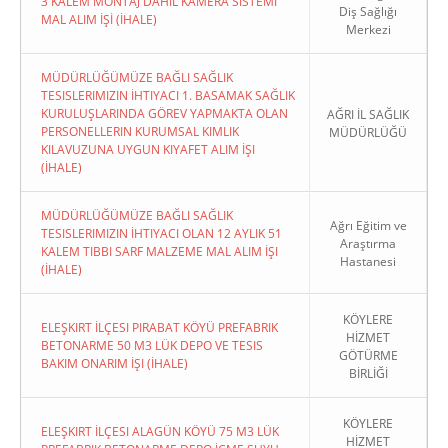
3 KALEM MONTAJ DAHİL KAMERA SİSTEMİ
Diş Sağlığı
MAL ALIM İŞİ (İHALE)
Merkezi
MÜDÜRLÜĞÜMÜZE BAĞLI SAĞLIK
TESISLERIMIZIN İHTIYACI 1. BASAMAK SAĞLIK
KURULUŞLARINDA GÖREV YAPMAKTA OLAN
AĞRI İL SAĞLIK
PERSONELLERIN KURUMSAL KIMLIK
MÜDÜRLÜĞÜ
KILAVUZUNA UYGUN KIYAFET ALIM İŞI
(İHALE)
MÜDÜRLÜĞÜMÜZE BAĞLI SAĞLIK
Ağrı Eğitim ve
TESISLERIMIZIN İHTIYACI OLAN 12 AYLIK 51
Araştırma
KALEM TIBBI SARF MALZEME MAL ALIM İŞI
Hastanesi
(İHALE)
KÖYLERE
ELEŞKIRT İLÇESI PIRABAT KÖYÜ PREFABRIK
HİZMET
BETONARME 50 M3 LÜK DEPO VE TESIS
GÖTÜRME
BAKIM ONARIM İŞI (İHALE)
BİRLİĞİ
KÖYLERE
ELEŞKIRT İLÇESI ALAGÜN KÖYÜ 75 M3 LÜK
HİZMET