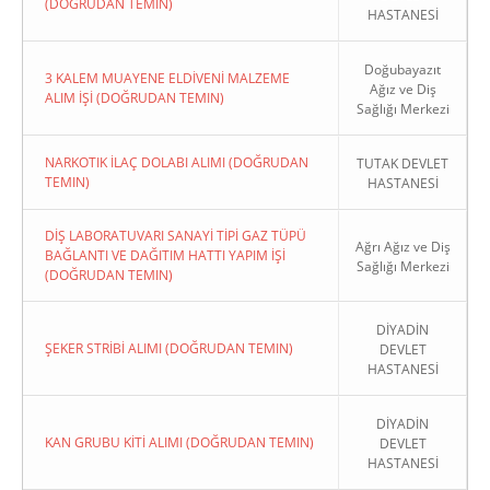
(DOĞRUDAN TEMIN)
HASTANESİ
Doğubayazıt
3 KALEM MUAYENE ELDİVENİ MALZEME
Ağız ve Diş
ALIM İŞİ (DOĞRUDAN TEMIN)
Sağlığı Merkezi
NARKOTIK İLAÇ DOLABI ALIMI (DOĞRUDAN
TUTAK DEVLET
TEMIN)
HASTANESİ
DİŞ LABORATUVARI SANAYİ TİPİ GAZ TÜPÜ
Ağrı Ağız ve Diş
BAĞLANTI VE DAĞITIM HATTI YAPIM İŞİ
Sağlığı Merkezi
(DOĞRUDAN TEMIN)
DİYADİN
ŞEKER STRİBİ ALIMI (DOĞRUDAN TEMIN)
DEVLET
HASTANESİ
DİYADİN
KAN GRUBU KİTİ ALIMI (DOĞRUDAN TEMIN)
DEVLET
HASTANESİ