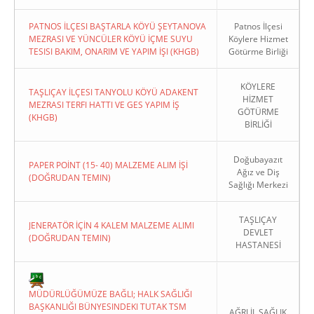
PATNOS İLÇESI BAŞTARLA KÖYÜ ŞEYTANOVA
Patnos İlçesi
MEZRASI VE YÜNCÜLER KÖYÜ İÇME SUYU
Köylere Hizmet
TESISI BAKIM, ONARIM VE YAPIM İŞI (KHGB)
Götürme Birliği
KÖYLERE
TAŞLIÇAY İLÇESI TANYOLU KÖYÜ ADAKENT
HİZMET
MEZRASI TERFI HATTI VE GES YAPIM İŞ
GÖTÜRME
(KHGB)
BİRLİĞİ
Doğubayazıt
PAPER POİNT (15- 40) MALZEME ALIM İŞİ
Ağız ve Diş
(DOĞRUDAN TEMIN)
Sağlığı Merkezi
TAŞLIÇAY
JENERATÖR İÇİN 4 KALEM MALZEME ALIMI
DEVLET
(DOĞRUDAN TEMIN)
HASTANESİ
MÜDÜRLÜĞÜMÜZE BAĞLI; HALK SAĞLIĞI
BAŞKANLIĞI BÜNYESINDEKI TUTAK TSM
AĞRI İL SAĞLIK