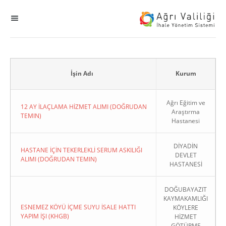
MENÜ
Ana Sayfa
ihale
İşin Adı
Kurum
Dogrudan Temin
Ağrı Eğitim ve
12 AY İLAÇLAMA HİZMET ALIMI (DOĞRUDAN
Araştırma
TEMIN)
Hastanesi
Sodes
DİYADİN
KHGB
HASTANE İÇİN TEKERLEKLİ SERUM ASKILIĞI
DEVLET
ALIMI (DOĞRUDAN TEMIN)
HASTANESİ
Okul
DOĞUBAYAZIT
KAYMAKAMLIĞI
Sonuçlanan Kayıtlar
ESNEMEZ KÖYÜ İÇME SUYU İSALE HATTI
KÖYLERE
YAPIM İŞI (KHGB)
HİZMET
Kapat
GÖTÜRME