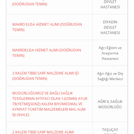
DEVLET
(DOĞRUDAN TEMIN)
HASTANESİ
DİYADİN
MAKRO ELİSA HİZMET ALIMI (DOĞRUDAN
DEVLET
TEMIN)
HASTANESİ
Ağrı Eğitim ve
MAKROELİSA HİZMET ALIMI (DOĞRUDAN
Araştırma
TEMIN)
Hastanesi
3 KALEM TIBBİ SARF MALZEME ALIMI İŞİ
Ağrı Ağız ve Diş
(DOĞRUDAN TEMIN)
Sağlığı Merkezi
MÜDÜRLÜĞÜMÜZ VE BAĞLI SAĞLIK
TESISLERININ IHTIYACI OLAN 12(ONIKI) AYLIK
AĞRI İL SAĞLIK
78(YETMIŞSEKIZ) KALEM BIYOMEDIKAL VE
MÜDÜRLÜĞÜ
AYNIYAT TÜKETIM MALZEMELERI MAL ALIM
İŞI (İHALE)
TAŞLIÇAY
2 KALEM TIBBI SARF MALZEME ALIMI