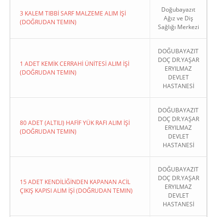
Doğubayazıt
3 KALEM TIBBİ SARF MALZEME ALIM İŞİ
Ağız ve Diş
(DOĞRUDAN TEMIN)
Sağlığı Merkezi
DOĞUBAYAZIT
DOÇ DR.YAŞAR
1 ADET KEMİK CERRAHİ ÜNİTESİ ALIM İŞİ
ERYILMAZ
(DOĞRUDAN TEMIN)
DEVLET
HASTANESİ
DOĞUBAYAZIT
DOÇ DR.YAŞAR
80 ADET (ALTILI) HAFİF YÜK RAFI ALIM İŞİ
ERYILMAZ
(DOĞRUDAN TEMIN)
DEVLET
HASTANESİ
DOĞUBAYAZIT
DOÇ DR.YAŞAR
15 ADET KENDİLİĞİNDEN KAPANAN ACİL
ERYILMAZ
ÇIKIŞ KAPISI ALIM İŞİ (DOĞRUDAN TEMIN)
DEVLET
HASTANESİ