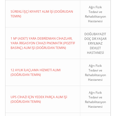
Ağrı Fizik
SÜREKLİ İŞÇİ KIYAFET ALIM İŞİ (DOĞRUDAN
Tedavi ve
TEMIN)
Rehabilitasyon
Hastanesi
DOĞUBAYAZIT
1 M³ (ADET) YARA DEBRİDMAN CİHAZLARI,
DOÇ DR.YAŞAR
YARA İRİGASYON CİHAZI PNOMATİK (POZİTİF
ERYILMAZ
BASINÇ) ALIM İŞİ (DOĞRUDAN TEMIN)
DEVLET
HASTANESİ
Ağrı Fizik
12 AYLIK İLAÇLAMA HİZMETİ ALIMI
Tedavi ve
(DOĞRUDAN TEMIN)
Rehabilitasyon
Hastanesi
Ağrı Fizik
UPS CİHAZI İÇİN YEDEK PARÇA ALIM İŞİ
Tedavi ve
(DOĞRUDAN TEMIN)
Rehabilitasyon
Hastanesi