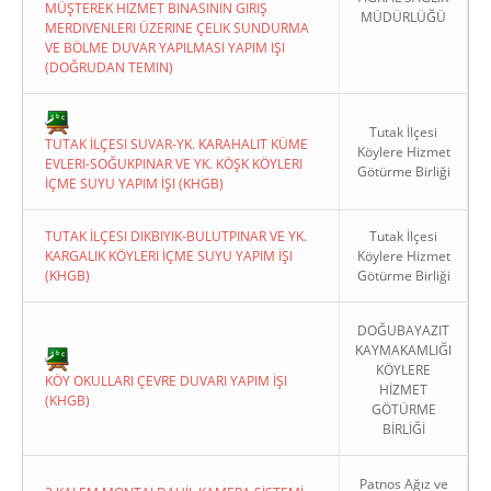
MÜŞTEREK HIZMET BINASININ GIRIŞ
MÜDÜRLÜĞÜ
MERDIVENLERI ÜZERINE ÇELIK SUNDURMA
VE BÖLME DUVAR YAPILMASI YAPIM IŞI
(DOĞRUDAN TEMIN)
Tutak İlçesi
TUTAK İLÇESI SUVAR-YK. KARAHALIT KÜME
Köylere Hizmet
EVLERI-SOĞUKPINAR VE YK. KÖŞK KÖYLERI
Götürme Birliği
İÇME SUYU YAPIM İŞI (KHGB)
TUTAK İLÇESI DIKBIYIK-BULUTPINAR VE YK.
Tutak İlçesi
KARGALIK KÖYLERI İÇME SUYU YAPIM İŞI
Köylere Hizmet
(KHGB)
Götürme Birliği
DOĞUBAYAZIT
KAYMAKAMLIĞI
KÖYLERE
KÖY OKULLARI ÇEVRE DUVARI YAPIM İŞI
HİZMET
(KHGB)
GÖTÜRME
BİRLİĞİ
Patnos Ağız ve