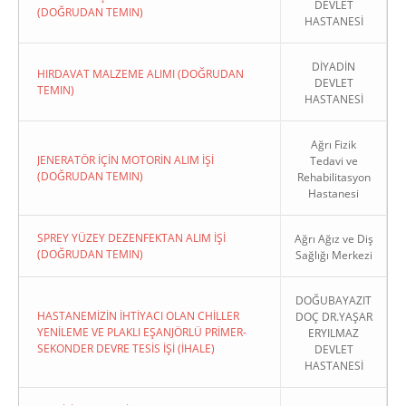
DEVLET
(DOĞRUDAN TEMIN)
HASTANESİ
DİYADİN
HIRDAVAT MALZEME ALIMI (DOĞRUDAN
DEVLET
TEMIN)
HASTANESİ
Ağrı Fizik
JENERATÖR İÇİN MOTORİN ALIM İŞİ
Tedavi ve
(DOĞRUDAN TEMIN)
Rehabilitasyon
Hastanesi
SPREY YÜZEY DEZENFEKTAN ALIM İŞİ
Ağrı Ağız ve Diş
(DOĞRUDAN TEMIN)
Sağlığı Merkezi
DOĞUBAYAZIT
HASTANEMİZİN İHTİYACI OLAN CHİLLER
DOÇ DR.YAŞAR
YENİLEME VE PLAKLI EŞANJÖRLÜ PRİMER-
ERYILMAZ
SEKONDER DEVRE TESİS İŞİ (İHALE)
DEVLET
HASTANESİ