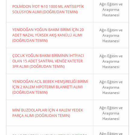
Ağrı Eğitim ve
POLİVİDON İYOT %10 1000 ML ANTİSEPTİK
Araştırma
SOLÜSYON ALIMI (DOĞRUDAN TEMIN)
Hastanesi
YENİDOĞAN YOĞUN BAKIM BİRİMİ İÇİN 20
Ağrı Eğitim ve
ADET NAZAL YÜKSEK AKIŞ KANÜLÜ ALIMI
Araştırma
(DOĞRUDAN TEMIN)
Hastanesi
ÇOCUK YOĞUN BAKIM BİRİMİNİN İHTİYACI
Ağrı Eğitim ve
OLAN 15 ADET SANTRAL VENÖZ KATETER
Araştırma
3FR ALIMI (DOĞRUDAN TEMIN)
Hastanesi
YENİDOĞAN ACİL BEBEK HEMŞİRELİĞİ BİRİMİ
Ağrı Eğitim ve
İÇİN 2 KALEM HİPOTERMİ BLANKETİ ALIMI
Araştırma
(DOĞRUDAN TEMIN)
Hastanesi
Ağrı Eğitim ve
MİNİ BUZDOLAPLARI İÇİN 4 KALEM YEDEK
Araştırma
PARÇA ALIMI (DOĞRUDAN TEMIN)
Hastanesi
Ağrı Eğitim ve