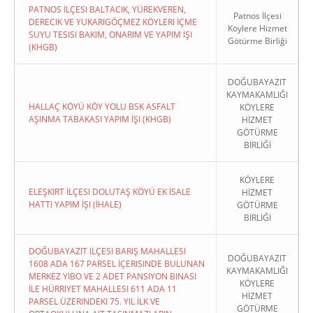
PATNOS İLÇESI BALTACIK, YÜREKVEREN,
Patnos İlçesi
DERECIK VE YUKARIGÖÇMEZ KÖYLERI İÇME
Köylere Hizmet
SUYU TESISI BAKIM, ONARIM VE YAPIM İŞI
Götürme Birliği
(KHGB)
DOĞUBAYAZIT
KAYMAKAMLIĞI
HALLAÇ KÖYÜ KÖY YOLU BSK ASFALT
KÖYLERE
AŞINMA TABAKASI YAPIM İŞI (KHGB)
HİZMET
GÖTÜRME
BİRLİĞİ
KÖYLERE
ELEŞKIRT İLÇESI DOLUTAŞ KÖYÜ EK İSALE
HİZMET
HATTI YAPIM İŞI (İHALE)
GÖTÜRME
BİRLİĞİ
DOĞUBAYAZIT İLÇESI BARIŞ MAHALLESI
DOĞUBAYAZIT
1608 ADA 167 PARSEL İÇERISINDE BULUNAN
KAYMAKAMLIĞI
MERKEZ YİBO VE 2 ADET PANSIYON BINASI
KÖYLERE
İLE HÜRRIYET MAHALLESI 611 ADA 11
HİZMET
PARSEL ÜZERINDEKI 75. YIL İLK VE
GÖTÜRME