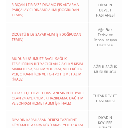
3 BIÇAKLI TİRİFAZE DİNAMO PİS AKTARMA
DİYADİN
PARÇALAYICI DİNAMO ALIMI (DOĞRUDAN
DEVLET
TEMIN)
HASTANESİ
Ağrı Fizik
DİZÜSTÜ BİLGİSAYAR ALIM İŞİ (DOĞRUDAN
Tedavi ve
TEMIN)
Rehabilitasyon
Hastanesi
MÜDÜRLÜĞÜMÜZE BAĞLI SAĞLIK
TESİSLERİNİN İHTİYACI OLAN 2 AYLIK 5 KISIM
AĞRI İL SAĞLIK
MAKROELİSA, SPERMİYOGRAM, MOLEKÜLER
MÜDÜRLÜĞÜ
PCR, OTOANTİKOR VE TG-TPO HİZMET ALIMI
(İHALE)
TUTAK İLÇE DEVLET HASTANESININ İHTIYACI
TUTAK DEVLET
OLAN 24 AYLIK YEMEK HAZIRLAMA, DAĞITIM
HASTANESİ
VE SONRASI HIZMET ALIMI İŞI (İHALE)
DİYADİN
DIYADIN KARAHASAN DERESI-TAZEKENT
KÖYLERE
KÖYÜ-MOLLAKARA KÖYÜ ARASI YOLU 14 KM
HİZMET