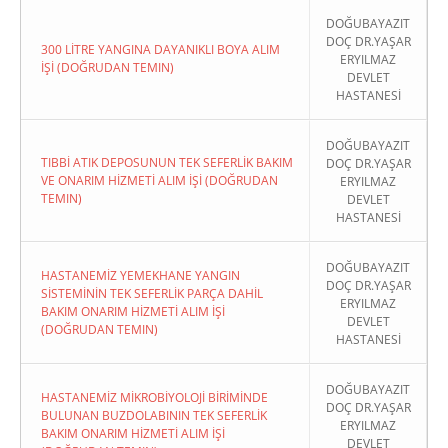
DOĞUBAYAZIT
DOÇ DR.YAŞAR
300 LİTRE YANGINA DAYANIKLI BOYA ALIM
ERYILMAZ
İŞİ (DOĞRUDAN TEMIN)
DEVLET
HASTANESİ
DOĞUBAYAZIT
TIBBİ ATIK DEPOSUNUN TEK SEFERLİK BAKIM
DOÇ DR.YAŞAR
VE ONARIM HİZMETİ ALIM İŞİ (DOĞRUDAN
ERYILMAZ
TEMIN)
DEVLET
HASTANESİ
DOĞUBAYAZIT
HASTANEMİZ YEMEKHANE YANGIN
DOÇ DR.YAŞAR
SİSTEMİNİN TEK SEFERLİK PARÇA DAHİL
ERYILMAZ
BAKIM ONARIM HİZMETİ ALIM İŞİ
DEVLET
(DOĞRUDAN TEMIN)
HASTANESİ
DOĞUBAYAZIT
HASTANEMİZ MİKROBİYOLOJİ BİRİMİNDE
DOÇ DR.YAŞAR
BULUNAN BUZDOLABININ TEK SEFERLİK
ERYILMAZ
BAKIM ONARIM HİZMETİ ALIM İŞİ
DEVLET