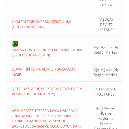
BİRLİĞİ
TAŞLIÇAY
2 KALEM TIBBİ SARF MALZEME ALIMI
DEVLET
(DOĞRUDAN TEMIN)
HASTANESİ
Copyright 2022. Ağrı Valiliği
Ağrı Ağız ve Diş
İMPLANT ÜSTÜ KRON KÖPRÜ HİZMET ALIMI
Sağlığı Merkezi
İŞİ (DOĞRUDAN TEMIN)
DUVAR TİPİ KLİMA ALIM İŞİ (DOĞRUDAN
Ağrı Ağız ve Diş
TEMIN)
Sağlığı Merkezi
NST CIHAZLARI İÇIN 3 KALEM YEDEK PARÇA
TUTAK DEVLET
ALIMI (DOĞRUDAN TEMIN)
HASTANESİ
Ağrı Merkez
AĞRI MERKEZ TEZEREN KÖYÜ HALI SAHA
İlçe ve
ONARIM İŞI İLE MERKEZ KAZIM KARABEKIR
Köylerine
İLKOKULU BAHÇESINE VOLEYBOL,
Hizmet
BASKETBOL SAHASI VE ÇOCUK OYUN PARKI
Götürme Birliği