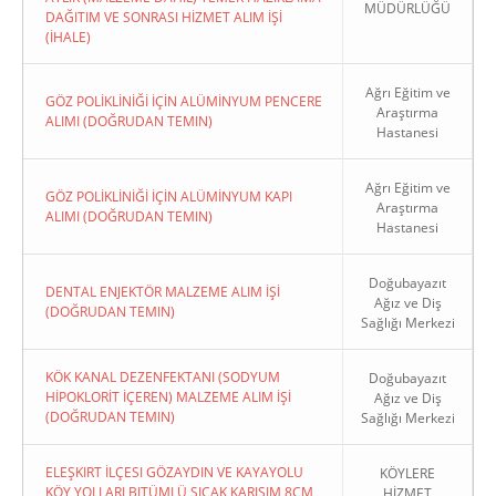
MÜDÜRLÜĞÜ
DAĞITIM VE SONRASI HİZMET ALIM İŞİ
(İHALE)
Ağrı Eğitim ve
GÖZ POLİKLİNİĞİ İÇİN ALÜMİNYUM PENCERE
Araştırma
ALIMI (DOĞRUDAN TEMIN)
Hastanesi
Ağrı Eğitim ve
GÖZ POLİKLİNİĞİ İÇİN ALÜMİNYUM KAPI
Araştırma
ALIMI (DOĞRUDAN TEMIN)
Hastanesi
Doğubayazıt
DENTAL ENJEKTÖR MALZEME ALIM İŞİ
Ağız ve Diş
(DOĞRUDAN TEMIN)
Sağlığı Merkezi
KÖK KANAL DEZENFEKTANI (SODYUM
Doğubayazıt
HİPOKLORİT İÇEREN) MALZEME ALIM İŞİ
Ağız ve Diş
(DOĞRUDAN TEMIN)
Sağlığı Merkezi
ELEŞKIRT İLÇESI GÖZAYDIN VE KAYAYOLU
KÖYLERE
KÖY YOLLARI BITÜMLÜ SICAK KARIŞIM 8CM
HİZMET