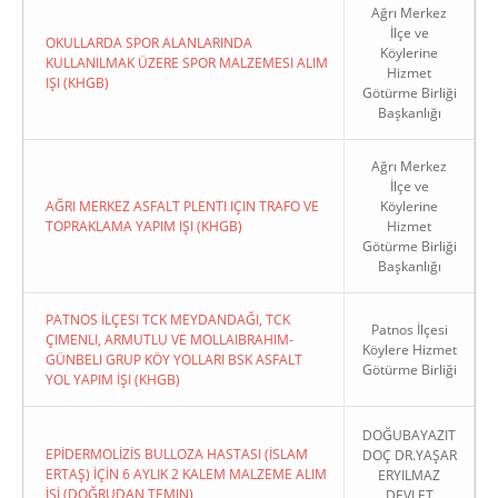
Ağrı Merkez
İlçe ve
OKULLARDA SPOR ALANLARINDA
Köylerine
KULLANILMAK ÜZERE SPOR MALZEMESI ALIM
Hizmet
IŞI (KHGB)
Götürme Birliği
Başkanlığı
Ağrı Merkez
İlçe ve
AĞRI MERKEZ ASFALT PLENTI IÇIN TRAFO VE
Köylerine
TOPRAKLAMA YAPIM IŞI (KHGB)
Hizmet
Götürme Birliği
Başkanlığı
PATNOS İLÇESI TCK MEYDANDAĞI, TCK
Patnos İlçesi
ÇIMENLI, ARMUTLU VE MOLLAIBRAHIM-
Köylere Hizmet
GÜNBELI GRUP KÖY YOLLARI BSK ASFALT
Götürme Birliği
YOL YAPIM İŞI (KHGB)
DOĞUBAYAZIT
EPİDERMOLİZİS BULLOZA HASTASI (İSLAM
DOÇ DR.YAŞAR
ERTAŞ) İÇİN 6 AYLIK 2 KALEM MALZEME ALIM
ERYILMAZ
İŞİ (DOĞRUDAN TEMIN)
DEVLET