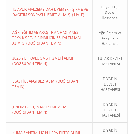
Eleşkirt İlçe
12 AYLIK MALZEME DAHİL YEMEK PİŞİRME VE
Devlet
DAĞITIM SONRASI HİZMET ALIM İŞİ (İHALE)
Hastanesi
AĞRI EĞİTİM VE ARAŞTIRMA HASTANESİ
Ağrı Eğitim ve
TEKNİK SERVİS BİRİMİ İÇİN 55 KALEM MAL
Araştırma
ALIM İŞİ (DOĞRUDAN TEMIN)
Hastanesi
2026 YILI TOPLU SMS HİZMETİ ALIMI
TUTAK DEVLET
(DOĞRUDAN TEMIN)
HASTANESİ
DİYADİN
ELASTİK SARGI BEZİ ALIMI (DOĞRUDAN
DEVLET
TEMIN)
HASTANESİ
DİYADİN
JENERATÖR İÇİN MALZEME ALIMI
DEVLET
(DOĞRUDAN TEMIN)
HASTANESİ
DİYADİN
KLİMA SANTRALİ İÇİN HEPA FİLTRE ALIMI