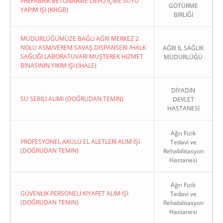
PREFABRIK BETONARME DEPO İÇME SUYU
GÖTÜRME
YAPIM İŞI (KHGB)
BİRLİĞİ
MÜDÜRLÜĞÜMÜZE BAĞLI AĞRI MERKEZ 2
NOLU ASM/VEREM SAVAŞ DISPANSERI /HALK
AĞRI İL SAĞLIK
SAĞLIĞI LABORATUVARI MÜŞTEREK HIZMET
MÜDÜRLÜĞÜ
BINASININ YIKIM İŞI (İHALE)
DİYADİN
SU SEBİLİ ALIMI (DOĞRUDAN TEMIN)
DEVLET
HASTANESİ
Ağrı Fizik
PROFESYONEL AKÜLÜ EL ALETLERİ ALIM İŞİ
Tedavi ve
(DOĞRUDAN TEMIN)
Rehabilitasyon
Hastanesi
Ağrı Fizik
GÜVENLİK PERSONELİ KIYAFET ALIM İŞİ
Tedavi ve
(DOĞRUDAN TEMIN)
Rehabilitasyon
Hastanesi