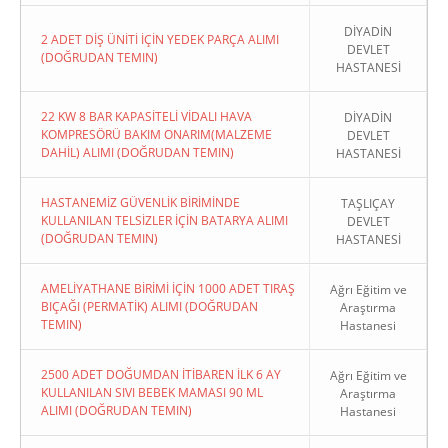
DİYADİN
2 ADET DİŞ ÜNİTİ İÇİN YEDEK PARÇA ALIMI
DEVLET
(DOĞRUDAN TEMIN)
HASTANESİ
22 KW 8 BAR KAPASİTELİ VİDALI HAVA
DİYADİN
KOMPRESÖRÜ BAKIM ONARIM(MALZEME
DEVLET
DAHİL) ALIMI (DOĞRUDAN TEMIN)
HASTANESİ
HASTANEMİZ GÜVENLİK BİRİMİNDE
TAŞLIÇAY
KULLANILAN TELSİZLER İÇİN BATARYA ALIMI
DEVLET
(DOĞRUDAN TEMIN)
HASTANESİ
AMELİYATHANE BİRİMİ İÇİN 1000 ADET TIRAŞ
Ağrı Eğitim ve
BIÇAĞI (PERMATİK) ALIMI (DOĞRUDAN
Araştırma
TEMIN)
Hastanesi
2500 ADET DOĞUMDAN İTİBAREN İLK 6 AY
Ağrı Eğitim ve
KULLANILAN SIVI BEBEK MAMASI 90 ML
Araştırma
ALIMI (DOĞRUDAN TEMIN)
Hastanesi