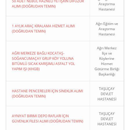
50 ADET NEBÜL HAZNELİ YETİŞKİN DİFÜZÖR
Araştırma
ALIMI (DOĞRUDAN TEMIN)
Hastanesi
Ağrı Eğitim ve
1 AYLIK ARAÇ KİRALAMA HİZMET ALIMI
Araştırma
(DOĞRUDAN TEMIN)
Hastanesi
Ağrı Merkez
AĞRI MERKEZE BAĞLI KOCATAŞ-
İlçe ve
SOĞANCUMAÇAY GRUP KÖY YOLUNA
Köylerine
BITÜMLÜ SICAK KARIŞIMLI ASFALT YOL
Hizmet
YAPIM IŞI (KHGB)
Götürme Birliği
Başkanlığı
TAŞLIÇAY
HASTANE PENCERELERİ İÇİN SİNEKLİK ALIMI
DEVLET
(DOĞRUDAN TEMIN)
HASTANESİ
TAŞLIÇAY
AYNIYAT BIRIMI DEPO RAFLARI İÇIN
DEVLET
GÜVENLIK FILESI ALIMI (DOĞRUDAN TEMIN)
HASTANESİ