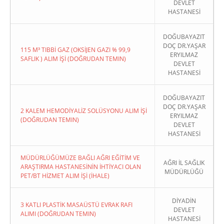
DEVLET
HASTANESİ
DOĞUBAYAZIT
DOÇ DR.YAŞAR
115 M³ TIBBİ GAZ (OKSİJEN GAZI % 99,9
ERYILMAZ
SAFLIK ) ALIM İŞİ (DOĞRUDAN TEMIN)
DEVLET
HASTANESİ
DOĞUBAYAZIT
DOÇ DR.YAŞAR
2 KALEM HEMODİYALİZ SOLÜSYONU ALIM İŞİ
ERYILMAZ
(DOĞRUDAN TEMIN)
DEVLET
HASTANESİ
MÜDÜRLÜĞÜMÜZE BAĞLI AĞRI EĞİTİM VE
AĞRI İL SAĞLIK
ARAŞTIRMA HASTANESİNİN İHTİYACI OLAN
MÜDÜRLÜĞÜ
PET/BT HİZMET ALIM İŞİ (İHALE)
DİYADİN
3 KATLI PLASTİK MASAÜSTÜ EVRAK RAFI
DEVLET
ALIMI (DOĞRUDAN TEMIN)
HASTANESİ