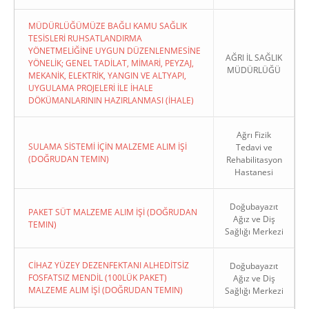
MÜDÜRLÜĞÜMÜZE BAĞLI KAMU SAĞLIK
TESİSLERİ RUHSATLANDIRMA
YÖNETMELİĞİNE UYGUN DÜZENLENMESİNE
AĞRI İL SAĞLIK
YÖNELİK; GENEL TADİLAT, MİMARİ, PEYZAJ,
MÜDÜRLÜĞÜ
MEKANİK, ELEKTRİK, YANGIN VE ALTYAPI,
UYGULAMA PROJELERİ İLE İHALE
DÖKÜMANLARININ HAZIRLANMASI (İHALE)
Ağrı Fizik
SULAMA SİSTEMİ İÇİN MALZEME ALIM İŞİ
Tedavi ve
(DOĞRUDAN TEMIN)
Rehabilitasyon
Hastanesi
Doğubayazıt
PAKET SÜT MALZEME ALIM İŞİ (DOĞRUDAN
Ağız ve Diş
TEMIN)
Sağlığı Merkezi
CİHAZ YÜZEY DEZENFEKTANI ALHEDİTSİZ
Doğubayazıt
FOSFATSIZ MENDİL (100LÜK PAKET)
Ağız ve Diş
MALZEME ALIM İŞİ (DOĞRUDAN TEMIN)
Sağlığı Merkezi