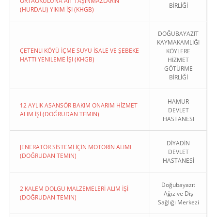
ORTAOKULUNA AIT TAŞINMAZLARIN
BİRLİĞİ
(HURDALI) YIKIM İŞI (KHGB)
DOĞUBAYAZIT
KAYMAKAMLIĞI
ÇETENLI KÖYÜ İÇME SUYU İSALE VE ŞEBEKE
KÖYLERE
HATTI YENILEME İŞI (KHGB)
HİZMET
GÖTÜRME
BİRLİĞİ
HAMUR
12 AYLIK ASANSÖR BAKIM ONARIM HİZMET
DEVLET
ALIM İŞİ (DOĞRUDAN TEMIN)
HASTANESİ
DİYADİN
JENERATÖR SİSTEMİ İÇİN MOTORİN ALIMI
DEVLET
(DOĞRUDAN TEMIN)
HASTANESİ
Doğubayazıt
2 KALEM DOLGU MALZEMELERİ ALIM İŞİ
Ağız ve Diş
(DOĞRUDAN TEMIN)
Sağlığı Merkezi