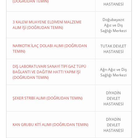
(DOĞRUDAN TEMIN)
HASTANESİ
Doğubayazıt
3 KALEM MUAYENE ELDİVENİ MALZEME
Ağız ve Diş
ALIM İŞİ (DOĞRUDAN TEMIN)
Sağlığı Merkezi
NARKOTIK İLAÇ DOLABI ALIMI (DOĞRUDAN
TUTAK DEVLET
TEMIN)
HASTANESİ
DİŞ LABORATUVARI SANAYİ TİPİ GAZ TÜPÜ
Ağrı Ağız ve Diş
BAĞLANTI VE DAĞITIM HATTI YAPIM İŞİ
Sağlığı Merkezi
(DOĞRUDAN TEMIN)
DİYADİN
ŞEKER STRİBİ ALIMI (DOĞRUDAN TEMIN)
DEVLET
HASTANESİ
DİYADİN
KAN GRUBU KİTİ ALIMI (DOĞRUDAN TEMIN)
DEVLET
HASTANESİ