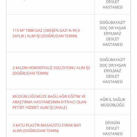
DEVLET
HASTANESİ
DOĞUBAYAZIT
DOÇ DR.YAŞAR
115 M³ TIBBİ GAZ (OKSİJEN GAZI % 99,9
ERYILMAZ
SAFLIK ) ALIM İŞİ (DOĞRUDAN TEMIN)
DEVLET
HASTANESİ
DOĞUBAYAZIT
DOÇ DR.YAŞAR
2 KALEM HEMODİYALİZ SOLÜSYONU ALIM İŞİ
ERYILMAZ
(DOĞRUDAN TEMIN)
DEVLET
HASTANESİ
MÜDÜRLÜĞÜMÜZE BAĞLI AĞRI EĞİTİM VE
AĞRI İL SAĞLIK
ARAŞTIRMA HASTANESİNİN İHTİYACI OLAN
MÜDÜRLÜĞÜ
PET/BT HİZMET ALIM İŞİ (İHALE)
DİYADİN
3 KATLI PLASTİK MASAÜSTÜ EVRAK RAFI
DEVLET
ALIMI (DOĞRUDAN TEMIN)
HASTANESİ