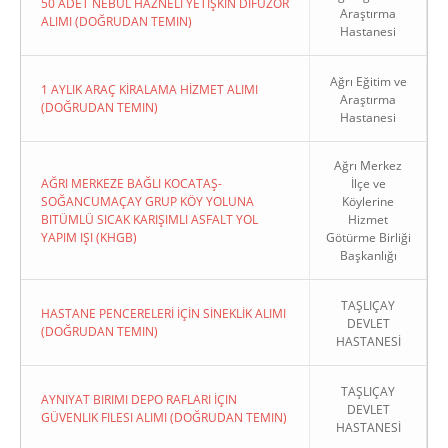
50 ADET NEBÜL HAZNELİ YETİŞKİN DİFÜZÖR
Araştırma
ALIMI (DOĞRUDAN TEMIN)
Hastanesi
Ağrı Eğitim ve
1 AYLIK ARAÇ KİRALAMA HİZMET ALIMI
Araştırma
(DOĞRUDAN TEMIN)
Hastanesi
Ağrı Merkez
AĞRI MERKEZE BAĞLI KOCATAŞ-
İlçe ve
SOĞANCUMAÇAY GRUP KÖY YOLUNA
Köylerine
BITÜMLÜ SICAK KARIŞIMLI ASFALT YOL
Hizmet
YAPIM IŞI (KHGB)
Götürme Birliği
Başkanlığı
TAŞLIÇAY
HASTANE PENCERELERİ İÇİN SİNEKLİK ALIMI
DEVLET
(DOĞRUDAN TEMIN)
HASTANESİ
TAŞLIÇAY
AYNIYAT BIRIMI DEPO RAFLARI İÇIN
DEVLET
GÜVENLIK FILESI ALIMI (DOĞRUDAN TEMIN)
HASTANESİ