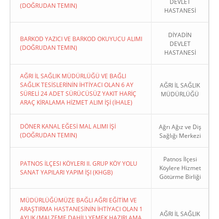
DEVLET
(DOĞRUDAN TEMIN)
HASTANESİ
DİYADİN
BARKOD YAZICI VE BARKOD OKUYUCU ALIMI
DEVLET
(DOĞRUDAN TEMIN)
HASTANESİ
AĞRI İL SAĞLIK MÜDÜRLÜĞÜ VE BAĞLI
SAĞLIK TESİSLERİNİN İHTİYACI OLAN 6 AY
AĞRI İL SAĞLIK
SÜRELİ 24 ADET SÜRÜCÜSÜZ YAKIT HARİÇ
MÜDÜRLÜĞÜ
ARAÇ KİRALAMA HİZMET ALIM İŞİ (İHALE)
DÖNER KANAL EĞESİ MAL ALIMI İŞİ
Ağrı Ağız ve Diş
(DOĞRUDAN TEMIN)
Sağlığı Merkezi
Patnos İlçesi
PATNOS İLÇESI KÖYLERI II. GRUP KÖY YOLU
Köylere Hizmet
SANAT YAPILARI YAPIM İŞI (KHGB)
Götürme Birliği
MÜDÜRLÜĞÜMÜZE BAĞLI AĞRI EĞİTİM VE
ARAŞTIRMA HASTANESİNİN İHTİYACI OLAN 1
AĞRI İL SAĞLIK
AYLIK (MALZEME DAHİL) YEMEK HAZIRLAMA