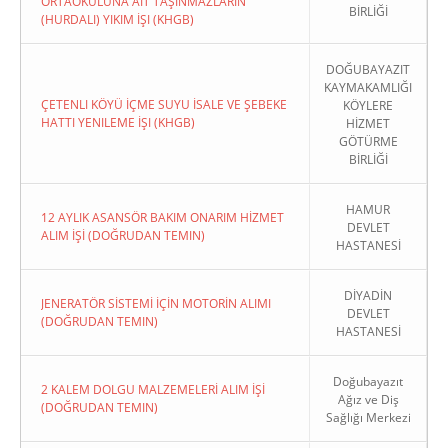
ORTAOKULUNA AIT TAŞINMAZLARIN
BİRLİĞİ
(HURDALI) YIKIM İŞI (KHGB)
DOĞUBAYAZIT
KAYMAKAMLIĞI
ÇETENLI KÖYÜ İÇME SUYU İSALE VE ŞEBEKE
KÖYLERE
HATTI YENILEME İŞI (KHGB)
HİZMET
GÖTÜRME
BİRLİĞİ
HAMUR
12 AYLIK ASANSÖR BAKIM ONARIM HİZMET
DEVLET
ALIM İŞİ (DOĞRUDAN TEMIN)
HASTANESİ
DİYADİN
JENERATÖR SİSTEMİ İÇİN MOTORİN ALIMI
DEVLET
(DOĞRUDAN TEMIN)
HASTANESİ
Doğubayazıt
2 KALEM DOLGU MALZEMELERİ ALIM İŞİ
Ağız ve Diş
(DOĞRUDAN TEMIN)
Sağlığı Merkezi