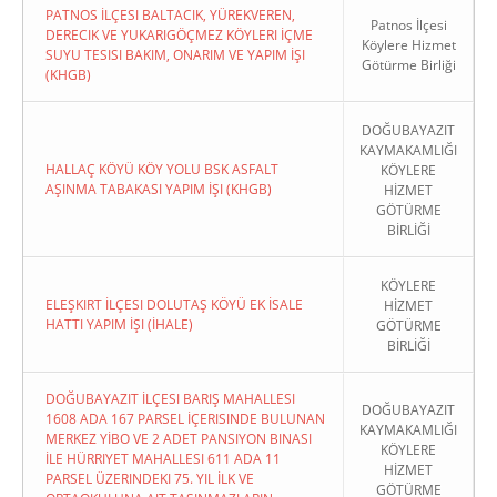
PATNOS İLÇESI BALTACIK, YÜREKVEREN,
Patnos İlçesi
DERECIK VE YUKARIGÖÇMEZ KÖYLERI İÇME
Köylere Hizmet
SUYU TESISI BAKIM, ONARIM VE YAPIM İŞI
Götürme Birliği
(KHGB)
DOĞUBAYAZIT
KAYMAKAMLIĞI
HALLAÇ KÖYÜ KÖY YOLU BSK ASFALT
KÖYLERE
AŞINMA TABAKASI YAPIM İŞI (KHGB)
HİZMET
GÖTÜRME
BİRLİĞİ
KÖYLERE
ELEŞKIRT İLÇESI DOLUTAŞ KÖYÜ EK İSALE
HİZMET
HATTI YAPIM İŞI (İHALE)
GÖTÜRME
BİRLİĞİ
DOĞUBAYAZIT İLÇESI BARIŞ MAHALLESI
DOĞUBAYAZIT
1608 ADA 167 PARSEL İÇERISINDE BULUNAN
KAYMAKAMLIĞI
MERKEZ YİBO VE 2 ADET PANSIYON BINASI
KÖYLERE
İLE HÜRRIYET MAHALLESI 611 ADA 11
HİZMET
PARSEL ÜZERINDEKI 75. YIL İLK VE
GÖTÜRME