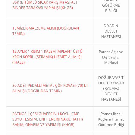
BSK (BITÜMLÜ SICAK KARIŞIM) ASFALT
GÖTÜRME
BINDER TABAKASI YAPIM İŞI (KHGB)
BİRLİĞİ
DİYADİN
TEMİZLİK MALZEME ALIMI (DOĞRUDAN
DEVLET
TEMIN)
HASTANESİ
12 AYLIK 1 KISIM 1 KALEM İMPLANT ÜSTÜ
Patnos Ağız ve
KRON KÖPRÜ (SERAMİK) HİZMET ALIM İŞİ
Diş Sağlığı
(İHALE)
Merkezi
DOĞUBAYAZIT
DOÇ DR.YAŞAR
30 ADET PEDALLI METAL ÇÖP KOVASI (70) LT
ERYILMAZ
ALIM İŞİ (DOĞRUDAN TEMIN)
DEVLET
HASTANESİ
PATNOS İLÇESI GÜVERCINLI KÖYÜ İÇME
Patnos İlçesi
SUYU TESISI VE ENH (ENERJI NAKIL HATTI)
Köylere Hizmet
BAKIM, ONARIM VE YAPIM İŞI (KHGB)
Götürme Birliği