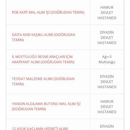
HAMUR
POE KART MAL ALIM İŞİ (DOĞRUDAN TEMIN)
DEVLET
HASTANESİ
DİYADİN
GAİTA KABI KAŞIKLI ALIMI (DOĞRUDAN
DEVLET
TEMIN)
HASTANESİ
İL MÜFTÜLÜĞÜ RESMİ ARAÇLARI İÇİN
Ağrı İl
AKARYAKIT ALIMI (DOĞRUDAN TEMIN)
Müftülüğü
DİYADİN
TESİSAT MALZEME ALIMI (DOĞRUDAN
DEVLET
TEMIN)
HASTANESİ
HAMUR
YANGIN ALGILAMA BUTONU MAL ALIM İŞİ
DEVLET
(DOĞRUDAN TEMIN)
HASTANESİ
DİYADİN
12 AYLIK İLAÇLAMA HİZMETİ ALIMI