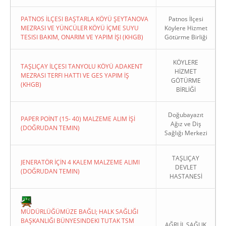
PATNOS İLÇESI BAŞTARLA KÖYÜ ŞEYTANOVA
Patnos İlçesi
MEZRASI VE YÜNCÜLER KÖYÜ İÇME SUYU
Köylere Hizmet
TESISI BAKIM, ONARIM VE YAPIM İŞI (KHGB)
Götürme Birliği
KÖYLERE
TAŞLIÇAY İLÇESI TANYOLU KÖYÜ ADAKENT
HİZMET
MEZRASI TERFI HATTI VE GES YAPIM İŞ
GÖTÜRME
(KHGB)
BİRLİĞİ
Doğubayazıt
PAPER POİNT (15- 40) MALZEME ALIM İŞİ
Ağız ve Diş
(DOĞRUDAN TEMIN)
Sağlığı Merkezi
TAŞLIÇAY
JENERATÖR İÇİN 4 KALEM MALZEME ALIMI
DEVLET
(DOĞRUDAN TEMIN)
HASTANESİ
MÜDÜRLÜĞÜMÜZE BAĞLI; HALK SAĞLIĞI
BAŞKANLIĞI BÜNYESINDEKI TUTAK TSM
AĞRI İL SAĞLIK