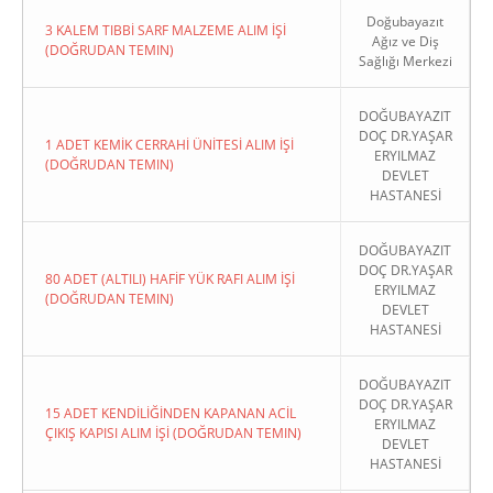
Doğubayazıt
3 KALEM TIBBİ SARF MALZEME ALIM İŞİ
Ağız ve Diş
(DOĞRUDAN TEMIN)
Sağlığı Merkezi
DOĞUBAYAZIT
DOÇ DR.YAŞAR
1 ADET KEMİK CERRAHİ ÜNİTESİ ALIM İŞİ
ERYILMAZ
(DOĞRUDAN TEMIN)
DEVLET
HASTANESİ
DOĞUBAYAZIT
DOÇ DR.YAŞAR
80 ADET (ALTILI) HAFİF YÜK RAFI ALIM İŞİ
ERYILMAZ
(DOĞRUDAN TEMIN)
DEVLET
HASTANESİ
DOĞUBAYAZIT
DOÇ DR.YAŞAR
15 ADET KENDİLİĞİNDEN KAPANAN ACİL
ERYILMAZ
ÇIKIŞ KAPISI ALIM İŞİ (DOĞRUDAN TEMIN)
DEVLET
HASTANESİ