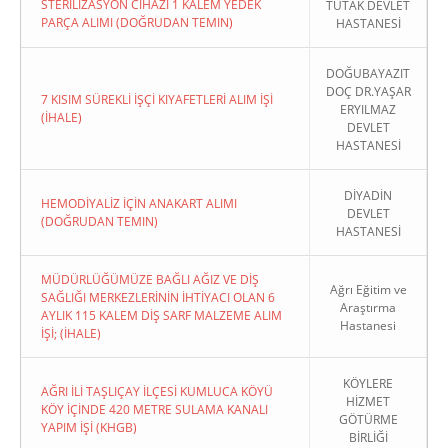
STERİLİZASYON CİHAZI 1 KALEM YEDEK
TUTAK DEVLET
PARÇA ALIMI (DOĞRUDAN TEMIN)
HASTANESİ
DOĞUBAYAZIT
DOÇ DR.YAŞAR
7 KISIM SÜREKLİ İŞÇİ KIYAFETLERİ ALIM İŞİ
ERYILMAZ
(İHALE)
DEVLET
HASTANESİ
DİYADİN
HEMODİYALİZ İÇİN ANAKART ALIMI
DEVLET
(DOĞRUDAN TEMIN)
HASTANESİ
MÜDÜRLÜĞÜMÜZE BAĞLI AĞIZ VE DİŞ
Ağrı Eğitim ve
SAĞLIĞI MERKEZLERİNİN İHTİYACI OLAN 6
Araştırma
AYLIK 115 KALEM DİŞ SARF MALZEME ALIM
Hastanesi
İŞİ; (İHALE)
KÖYLERE
AĞRI İLİ TAŞLIÇAY İLÇESİ KUMLUCA KÖYÜ
HİZMET
KÖY İÇİNDE 420 METRE SULAMA KANALI
GÖTÜRME
YAPIM İŞİ (KHGB)
BİRLİĞİ