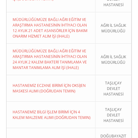
HASTANESİ
MÜDÜRLÜĞÜMÜZE BAĞLI AĞRI EĞİTİM VE
ARAŞTIRMA HASTANESİNİN İHTİYACI OLAN
AĞRI İL SAĞLIK
12 AYLIK 21 ADET ASANSÖRLER İÇİN BAKIM
MÜDÜRLÜĞÜ
ONARIM HİZMET ALIM İŞİ (İHALE)
MÜDÜRLÜĞÜMÜZE BAĞLI AĞRI EĞİTİM VE
ARAŞTIRMA HASTANESİNİN İHTİYACI OLAN
AĞRI İL SAĞLIK
24 AYLIK 2 KALEM BAKTERİ TANIMLAMA VE
MÜDÜRLÜĞÜ
MANTAR TANIMLAMA ALIM İŞİ (İHALE)
TAŞLIÇAY
HASTANEMİZ ECZANE BİRİMİ İÇİN OKSİJEN
DEVLET
MASKESİ ALIMI (DOĞRUDAN TEMIN)
HASTANESİ
TAŞLIÇAY
HASTANEMİZ BİLGİ İŞLEM BİRİMİ İÇİN 4
DEVLET
KALEM MALZEME ALIMI (DOĞRUDAN TEMIN)
HASTANESİ
DOĞUBAYAZIT