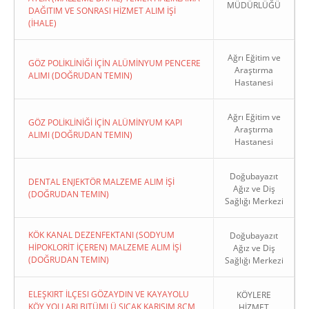
MÜDÜRLÜĞÜ
DAĞITIM VE SONRASI HİZMET ALIM İŞİ
(İHALE)
Ağrı Eğitim ve
GÖZ POLİKLİNİĞİ İÇİN ALÜMİNYUM PENCERE
Araştırma
ALIMI (DOĞRUDAN TEMIN)
Hastanesi
Ağrı Eğitim ve
GÖZ POLİKLİNİĞİ İÇİN ALÜMİNYUM KAPI
Araştırma
ALIMI (DOĞRUDAN TEMIN)
Hastanesi
Doğubayazıt
DENTAL ENJEKTÖR MALZEME ALIM İŞİ
Ağız ve Diş
(DOĞRUDAN TEMIN)
Sağlığı Merkezi
KÖK KANAL DEZENFEKTANI (SODYUM
Doğubayazıt
HİPOKLORİT İÇEREN) MALZEME ALIM İŞİ
Ağız ve Diş
(DOĞRUDAN TEMIN)
Sağlığı Merkezi
ELEŞKIRT İLÇESI GÖZAYDIN VE KAYAYOLU
KÖYLERE
KÖY YOLLARI BITÜMLÜ SICAK KARIŞIM 8CM
HİZMET