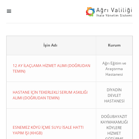
MENÜ
Ana Sayfa
ihale
İşin Adı
Kurum
Dogrudan Temin
Ağrı Eğitim ve
12 AY İLAÇLAMA HİZMET ALIMI (DOĞRUDAN
Araştırma
TEMIN)
Hastanesi
Sodes
DİYADİN
KHGB
HASTANE İÇİN TEKERLEKLİ SERUM ASKILIĞI
DEVLET
ALIMI (DOĞRUDAN TEMIN)
HASTANESİ
Okul
DOĞUBAYAZIT
KAYMAKAMLIĞI
Sonuçlanan Kayıtlar
ESNEMEZ KÖYÜ İÇME SUYU İSALE HATTI
KÖYLERE
YAPIM İŞI (KHGB)
HİZMET
Kapat
GÖTÜRME