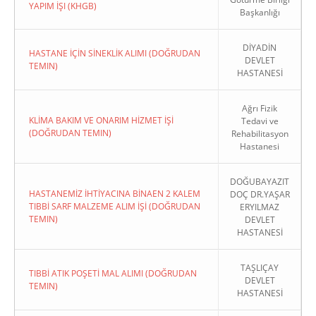
YAPIM İŞI (KHGB)
Başkanlığı
DİYADİN
HASTANE İÇİN SİNEKLİK ALIMI (DOĞRUDAN
DEVLET
TEMIN)
HASTANESİ
Ağrı Fizik
KLİMA BAKIM VE ONARIM HİZMET İŞİ
Tedavi ve
(DOĞRUDAN TEMIN)
Rehabilitasyon
Hastanesi
DOĞUBAYAZIT
HASTANEMİZ İHTİYACINA BİNAEN 2 KALEM
DOÇ DR.YAŞAR
TIBBİ SARF MALZEME ALIM İŞİ (DOĞRUDAN
ERYILMAZ
TEMIN)
DEVLET
HASTANESİ
TAŞLIÇAY
TIBBİ ATIK POŞETİ MAL ALIMI (DOĞRUDAN
DEVLET
TEMIN)
HASTANESİ