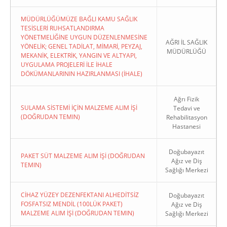
MÜDÜRLÜĞÜMÜZE BAĞLI KAMU SAĞLIK
TESİSLERİ RUHSATLANDIRMA
YÖNETMELİĞİNE UYGUN DÜZENLENMESİNE
AĞRI İL SAĞLIK
YÖNELİK; GENEL TADİLAT, MİMARİ, PEYZAJ,
MÜDÜRLÜĞÜ
MEKANİK, ELEKTRİK, YANGIN VE ALTYAPI,
UYGULAMA PROJELERİ İLE İHALE
DÖKÜMANLARININ HAZIRLANMASI (İHALE)
Ağrı Fizik
SULAMA SİSTEMİ İÇİN MALZEME ALIM İŞİ
Tedavi ve
(DOĞRUDAN TEMIN)
Rehabilitasyon
Hastanesi
Doğubayazıt
PAKET SÜT MALZEME ALIM İŞİ (DOĞRUDAN
Ağız ve Diş
TEMIN)
Sağlığı Merkezi
CİHAZ YÜZEY DEZENFEKTANI ALHEDİTSİZ
Doğubayazıt
FOSFATSIZ MENDİL (100LÜK PAKET)
Ağız ve Diş
MALZEME ALIM İŞİ (DOĞRUDAN TEMIN)
Sağlığı Merkezi