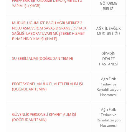
PREFABRIK BETONARME DEPO İÇME SUYU
GÖTÜRME
YAPIM İŞI (KHGB)
BİRLİĞİ
MÜDÜRLÜĞÜMÜZE BAĞLI AĞRI MERKEZ 2
NOLU ASM/VEREM SAVAŞ DISPANSERI /HALK
AĞRI İL SAĞLIK
SAĞLIĞI LABORATUVARI MÜŞTEREK HIZMET
MÜDÜRLÜĞÜ
BINASININ YIKIM İŞI (İHALE)
DİYADİN
SU SEBİLİ ALIMI (DOĞRUDAN TEMIN)
DEVLET
HASTANESİ
Ağrı Fizik
PROFESYONEL AKÜLÜ EL ALETLERİ ALIM İŞİ
Tedavi ve
(DOĞRUDAN TEMIN)
Rehabilitasyon
Hastanesi
Ağrı Fizik
GÜVENLİK PERSONELİ KIYAFET ALIM İŞİ
Tedavi ve
(DOĞRUDAN TEMIN)
Rehabilitasyon
Hastanesi