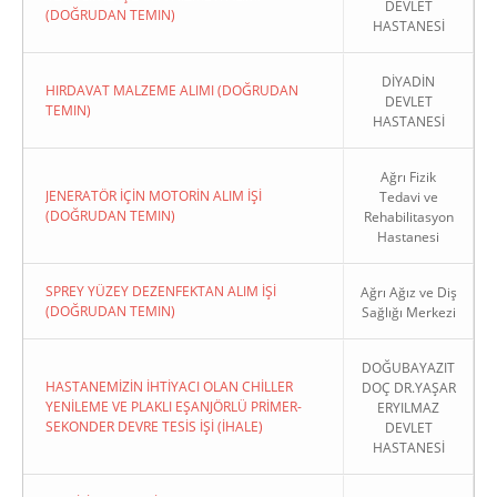
DEVLET
(DOĞRUDAN TEMIN)
HASTANESİ
DİYADİN
HIRDAVAT MALZEME ALIMI (DOĞRUDAN
DEVLET
TEMIN)
HASTANESİ
Ağrı Fizik
JENERATÖR İÇİN MOTORİN ALIM İŞİ
Tedavi ve
(DOĞRUDAN TEMIN)
Rehabilitasyon
Hastanesi
SPREY YÜZEY DEZENFEKTAN ALIM İŞİ
Ağrı Ağız ve Diş
(DOĞRUDAN TEMIN)
Sağlığı Merkezi
DOĞUBAYAZIT
HASTANEMİZİN İHTİYACI OLAN CHİLLER
DOÇ DR.YAŞAR
YENİLEME VE PLAKLI EŞANJÖRLÜ PRİMER-
ERYILMAZ
SEKONDER DEVRE TESİS İŞİ (İHALE)
DEVLET
HASTANESİ