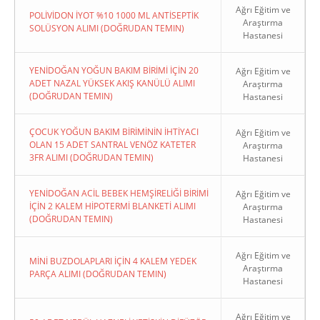
Ağrı Eğitim ve
POLİVİDON İYOT %10 1000 ML ANTİSEPTİK
Araştırma
SOLÜSYON ALIMI (DOĞRUDAN TEMIN)
Hastanesi
YENİDOĞAN YOĞUN BAKIM BİRİMİ İÇİN 20
Ağrı Eğitim ve
ADET NAZAL YÜKSEK AKIŞ KANÜLÜ ALIMI
Araştırma
(DOĞRUDAN TEMIN)
Hastanesi
ÇOCUK YOĞUN BAKIM BİRİMİNİN İHTİYACI
Ağrı Eğitim ve
OLAN 15 ADET SANTRAL VENÖZ KATETER
Araştırma
3FR ALIMI (DOĞRUDAN TEMIN)
Hastanesi
YENİDOĞAN ACİL BEBEK HEMŞİRELİĞİ BİRİMİ
Ağrı Eğitim ve
İÇİN 2 KALEM HİPOTERMİ BLANKETİ ALIMI
Araştırma
(DOĞRUDAN TEMIN)
Hastanesi
Ağrı Eğitim ve
MİNİ BUZDOLAPLARI İÇİN 4 KALEM YEDEK
Araştırma
PARÇA ALIMI (DOĞRUDAN TEMIN)
Hastanesi
Ağrı Eğitim ve