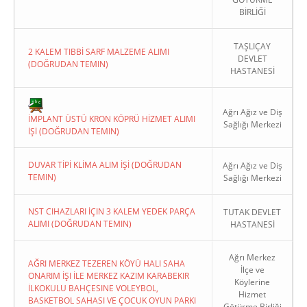
BİRLİĞİ
TAŞLIÇAY
2 KALEM TIBBİ SARF MALZEME ALIMI
DEVLET
(DOĞRUDAN TEMIN)
HASTANESİ
Copyright 2022. Ağrı Valiliği
Ağrı Ağız ve Diş
İMPLANT ÜSTÜ KRON KÖPRÜ HİZMET ALIMI
Sağlığı Merkezi
İŞİ (DOĞRUDAN TEMIN)
DUVAR TİPİ KLİMA ALIM İŞİ (DOĞRUDAN
Ağrı Ağız ve Diş
TEMIN)
Sağlığı Merkezi
NST CIHAZLARI İÇIN 3 KALEM YEDEK PARÇA
TUTAK DEVLET
ALIMI (DOĞRUDAN TEMIN)
HASTANESİ
Ağrı Merkez
AĞRI MERKEZ TEZEREN KÖYÜ HALI SAHA
İlçe ve
ONARIM İŞI İLE MERKEZ KAZIM KARABEKIR
Köylerine
İLKOKULU BAHÇESINE VOLEYBOL,
Hizmet
BASKETBOL SAHASI VE ÇOCUK OYUN PARKI
Götürme Birliği