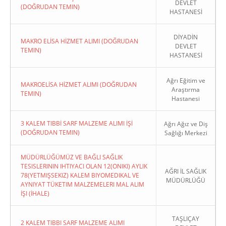
DEVLET
(DOĞRUDAN TEMIN)
HASTANESİ
DİYADİN
MAKRO ELİSA HİZMET ALIMI (DOĞRUDAN
DEVLET
TEMIN)
HASTANESİ
Ağrı Eğitim ve
MAKROELİSA HİZMET ALIMI (DOĞRUDAN
Araştırma
TEMIN)
Hastanesi
3 KALEM TIBBİ SARF MALZEME ALIMI İŞİ
Ağrı Ağız ve Diş
(DOĞRUDAN TEMIN)
Sağlığı Merkezi
MÜDÜRLÜĞÜMÜZ VE BAĞLI SAĞLIK
TESISLERININ IHTIYACI OLAN 12(ONIKI) AYLIK
AĞRI İL SAĞLIK
78(YETMIŞSEKIZ) KALEM BIYOMEDIKAL VE
MÜDÜRLÜĞÜ
AYNIYAT TÜKETIM MALZEMELERI MAL ALIM
İŞI (İHALE)
TAŞLIÇAY
2 KALEM TIBBI SARF MALZEME ALIMI