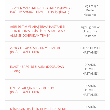
Eleşkirt İlçe
12 AYLIK MALZEME DAHİL YEMEK PİŞİRME VE
Devlet
DAĞITIM SONRASI HİZMET ALIM İŞİ (İHALE)
Hastanesi
AĞRI EĞİTİM VE ARAŞTIRMA HASTANESİ
Ağrı Eğitim ve
TEKNİK SERVİS BİRİMİ İÇİN 55 KALEM MAL
Araştırma
ALIM İŞİ (DOĞRUDAN TEMIN)
Hastanesi
2026 YILI TOPLU SMS HİZMETİ ALIMI
TUTAK DEVLET
(DOĞRUDAN TEMIN)
HASTANESİ
DİYADİN
ELASTİK SARGI BEZİ ALIMI (DOĞRUDAN
DEVLET
TEMIN)
HASTANESİ
DİYADİN
JENERATÖR İÇİN MALZEME ALIMI
DEVLET
(DOĞRUDAN TEMIN)
HASTANESİ
DİYADİN
KLİMA SANTRALİ İÇİN HEPA FİLTRE ALIMI