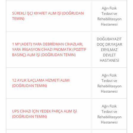
Ağrı Fizik
SÜREKLİ İŞÇİ KIYAFET ALIM İŞİ (DOĞRUDAN
Tedavi ve
TEMIN)
Rehabilitasyon
Hastanesi
DOĞUBAYAZIT
1 M³ (ADET) YARA DEBRİDMAN CİHAZLARI,
DOÇ DR.YAŞAR
YARA İRİGASYON CİHAZI PNOMATİK (POZİTİF
ERYILMAZ
BASINÇ) ALIM İŞİ (DOĞRUDAN TEMIN)
DEVLET
HASTANESİ
Ağrı Fizik
12 AYLIK İLAÇLAMA HİZMETİ ALIMI
Tedavi ve
(DOĞRUDAN TEMIN)
Rehabilitasyon
Hastanesi
Ağrı Fizik
UPS CİHAZI İÇİN YEDEK PARÇA ALIM İŞİ
Tedavi ve
(DOĞRUDAN TEMIN)
Rehabilitasyon
Hastanesi