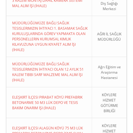
3 KALEM MONTAJ DAHİL KAMERA SİSTEMİ
Diş Sağlığı
MAL ALIM İŞİ (İHALE)
Merkezi
MÜDÜRLÜĞÜMÜZE BAĞLI SAĞLIK
TESISLERIMIZIN İHTIYACI 1. BASAMAK SAĞLIK
KURULUŞLARINDA GÖREV YAPMAKTA OLAN
AĞRI İL SAĞLIK
PERSONELLERIN KURUMSAL KIMLIK
MÜDÜRLÜĞÜ
KILAVUZUNA UYGUN KIYAFET ALIM İŞI
(İHALE)
MÜDÜRLÜĞÜMÜZE BAĞLI SAĞLIK
Ağrı Eğitim ve
TESISLERIMIZIN İHTIYACI OLAN 12 AYLIK 51
Araştırma
KALEM TIBBI SARF MALZEME MAL ALIM İŞI
Hastanesi
(İHALE)
KÖYLERE
ELEŞKIRT İLÇESI PIRABAT KÖYÜ PREFABRIK
HİZMET
BETONARME 50 M3 LÜK DEPO VE TESIS
GÖTÜRME
BAKIM ONARIM İŞI (İHALE)
BİRLİĞİ
KÖYLERE
ELEŞKIRT İLÇESI ALAGÜN KÖYÜ 75 M3 LÜK
HİZMET