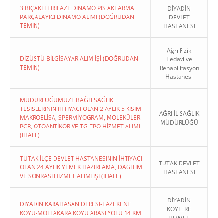
3 BIÇAKLI TİRİFAZE DİNAMO PİS AKTARMA
DİYADİN
PARÇALAYICI DİNAMO ALIMI (DOĞRUDAN
DEVLET
TEMIN)
HASTANESİ
Ağrı Fizik
DİZÜSTÜ BİLGİSAYAR ALIM İŞİ (DOĞRUDAN
Tedavi ve
TEMIN)
Rehabilitasyon
Hastanesi
MÜDÜRLÜĞÜMÜZE BAĞLI SAĞLIK
TESİSLERİNİN İHTİYACI OLAN 2 AYLIK 5 KISIM
AĞRI İL SAĞLIK
MAKROELİSA, SPERMİYOGRAM, MOLEKÜLER
MÜDÜRLÜĞÜ
PCR, OTOANTİKOR VE TG-TPO HİZMET ALIMI
(İHALE)
TUTAK İLÇE DEVLET HASTANESININ İHTIYACI
TUTAK DEVLET
OLAN 24 AYLIK YEMEK HAZIRLAMA, DAĞITIM
HASTANESİ
VE SONRASI HIZMET ALIMI İŞI (İHALE)
DİYADİN
DIYADIN KARAHASAN DERESI-TAZEKENT
KÖYLERE
KÖYÜ-MOLLAKARA KÖYÜ ARASI YOLU 14 KM
HİZMET