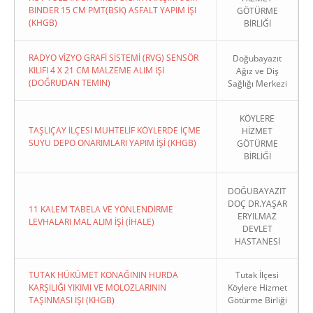
BINDER 15 CM PMT(BSK) ASFALT YAPIM İŞI
GÖTÜRME
(KHGB)
BİRLİĞİ
RADYO VİZYO GRAFİ SİSTEMİ (RVG) SENSÖR
Doğubayazıt
KILIFI 4 X 21 CM MALZEME ALIM İŞİ
Ağız ve Diş
(DOĞRUDAN TEMIN)
Sağlığı Merkezi
KÖYLERE
TAŞLIÇAY İLÇESİ MUHTELİF KÖYLERDE İÇME
HİZMET
SUYU DEPO ONARIMLARI YAPIM İŞİ (KHGB)
GÖTÜRME
BİRLİĞİ
DOĞUBAYAZIT
DOÇ DR.YAŞAR
11 KALEM TABELA VE YÖNLENDİRME
ERYILMAZ
LEVHALARI MAL ALIM İŞİ (İHALE)
DEVLET
HASTANESİ
TUTAK HÜKÜMET KONAĞININ HURDA
Tutak İlçesi
KARŞILIĞI YIKIMI VE MOLOZLARININ
Köylere Hizmet
TAŞINMASI İŞI (KHGB)
Götürme Birliği