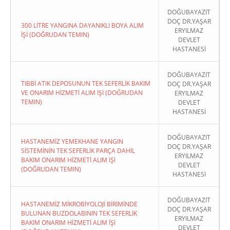
DOĞUBAYAZIT
DOÇ DR.YAŞAR
300 LİTRE YANGINA DAYANIKLI BOYA ALIM
ERYILMAZ
İŞİ (DOĞRUDAN TEMIN)
DEVLET
HASTANESİ
DOĞUBAYAZIT
TIBBİ ATIK DEPOSUNUN TEK SEFERLİK BAKIM
DOÇ DR.YAŞAR
VE ONARIM HİZMETİ ALIM İŞİ (DOĞRUDAN
ERYILMAZ
TEMIN)
DEVLET
HASTANESİ
DOĞUBAYAZIT
HASTANEMİZ YEMEKHANE YANGIN
DOÇ DR.YAŞAR
SİSTEMİNİN TEK SEFERLİK PARÇA DAHİL
ERYILMAZ
BAKIM ONARIM HİZMETİ ALIM İŞİ
DEVLET
(DOĞRUDAN TEMIN)
HASTANESİ
DOĞUBAYAZIT
HASTANEMİZ MİKROBİYOLOJİ BİRİMİNDE
DOÇ DR.YAŞAR
BULUNAN BUZDOLABININ TEK SEFERLİK
ERYILMAZ
BAKIM ONARIM HİZMETİ ALIM İŞİ
DEVLET