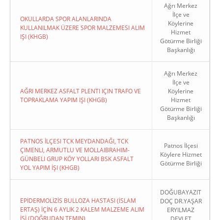
Ağrı Merkez
İlçe ve
OKULLARDA SPOR ALANLARINDA
Köylerine
KULLANILMAK ÜZERE SPOR MALZEMESI ALIM
Hizmet
IŞI (KHGB)
Götürme Birliği
Başkanlığı
Ağrı Merkez
İlçe ve
AĞRI MERKEZ ASFALT PLENTI IÇIN TRAFO VE
Köylerine
TOPRAKLAMA YAPIM IŞI (KHGB)
Hizmet
Götürme Birliği
Başkanlığı
PATNOS İLÇESI TCK MEYDANDAĞI, TCK
Patnos İlçesi
ÇIMENLI, ARMUTLU VE MOLLAIBRAHIM-
Köylere Hizmet
GÜNBELI GRUP KÖY YOLLARI BSK ASFALT
Götürme Birliği
YOL YAPIM İŞI (KHGB)
DOĞUBAYAZIT
EPİDERMOLİZİS BULLOZA HASTASI (İSLAM
DOÇ DR.YAŞAR
ERTAŞ) İÇİN 6 AYLIK 2 KALEM MALZEME ALIM
ERYILMAZ
İŞİ (DOĞRUDAN TEMIN)
DEVLET