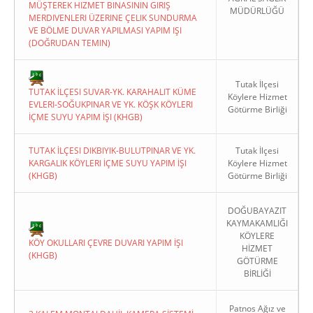
MÜŞTEREK HIZMET BINASININ GIRIŞ
MÜDÜRLÜĞÜ
MERDIVENLERI ÜZERINE ÇELIK SUNDURMA
VE BÖLME DUVAR YAPILMASI YAPIM IŞI
(DOĞRUDAN TEMIN)
Tutak İlçesi
TUTAK İLÇESI SUVAR-YK. KARAHALIT KÜME
Köylere Hizmet
EVLERI-SOĞUKPINAR VE YK. KÖŞK KÖYLERI
Götürme Birliği
İÇME SUYU YAPIM İŞI (KHGB)
TUTAK İLÇESI DIKBIYIK-BULUTPINAR VE YK.
Tutak İlçesi
KARGALIK KÖYLERI İÇME SUYU YAPIM İŞI
Köylere Hizmet
(KHGB)
Götürme Birliği
DOĞUBAYAZIT
KAYMAKAMLIĞI
KÖYLERE
KÖY OKULLARI ÇEVRE DUVARI YAPIM İŞI
HİZMET
(KHGB)
GÖTÜRME
BİRLİĞİ
Patnos Ağız ve