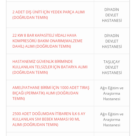
DİYADİN
2 ADET DİŞ ÜNİTİ İÇİN YEDEK PARÇA ALIMI
DEVLET
(DOĞRUDAN TEMIN)
HASTANESİ
22 KW 8 BAR KAPASİTELİ VİDALI HAVA
DİYADİN
KOMPRESÖRÜ BAKIM ONARIM(MALZEME
DEVLET
DAHİL) ALIMI (DOĞRUDAN TEMIN)
HASTANESİ
HASTANEMİZ GÜVENLİK BİRİMİNDE
TAŞLIÇAY
KULLANILAN TELSİZLER İÇİN BATARYA ALIMI
DEVLET
(DOĞRUDAN TEMIN)
HASTANESİ
AMELİYATHANE BİRİMİ İÇİN 1000 ADET TIRAŞ
Ağrı Eğitim ve
BIÇAĞI (PERMATİK) ALIMI (DOĞRUDAN
Araştırma
TEMIN)
Hastanesi
2500 ADET DOĞUMDAN İTİBAREN İLK 6 AY
Ağrı Eğitim ve
KULLANILAN SIVI BEBEK MAMASI 90 ML
Araştırma
ALIMI (DOĞRUDAN TEMIN)
Hastanesi