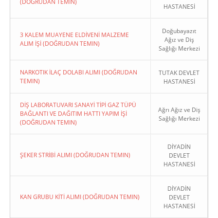
(DOĞRUDAN TEMIN)
HASTANESİ
Doğubayazıt
3 KALEM MUAYENE ELDİVENİ MALZEME
Ağız ve Diş
ALIM İŞİ (DOĞRUDAN TEMIN)
Sağlığı Merkezi
NARKOTIK İLAÇ DOLABI ALIMI (DOĞRUDAN
TUTAK DEVLET
TEMIN)
HASTANESİ
DİŞ LABORATUVARI SANAYİ TİPİ GAZ TÜPÜ
Ağrı Ağız ve Diş
BAĞLANTI VE DAĞITIM HATTI YAPIM İŞİ
Sağlığı Merkezi
(DOĞRUDAN TEMIN)
DİYADİN
ŞEKER STRİBİ ALIMI (DOĞRUDAN TEMIN)
DEVLET
HASTANESİ
DİYADİN
KAN GRUBU KİTİ ALIMI (DOĞRUDAN TEMIN)
DEVLET
HASTANESİ