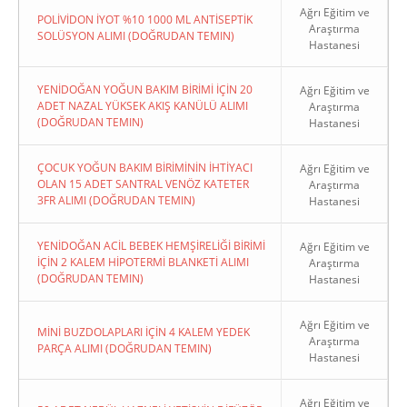
Ağrı Eğitim ve
POLİVİDON İYOT %10 1000 ML ANTİSEPTİK
Araştırma
SOLÜSYON ALIMI (DOĞRUDAN TEMIN)
Hastanesi
YENİDOĞAN YOĞUN BAKIM BİRİMİ İÇİN 20
Ağrı Eğitim ve
ADET NAZAL YÜKSEK AKIŞ KANÜLÜ ALIMI
Araştırma
(DOĞRUDAN TEMIN)
Hastanesi
ÇOCUK YOĞUN BAKIM BİRİMİNİN İHTİYACI
Ağrı Eğitim ve
OLAN 15 ADET SANTRAL VENÖZ KATETER
Araştırma
3FR ALIMI (DOĞRUDAN TEMIN)
Hastanesi
YENİDOĞAN ACİL BEBEK HEMŞİRELİĞİ BİRİMİ
Ağrı Eğitim ve
İÇİN 2 KALEM HİPOTERMİ BLANKETİ ALIMI
Araştırma
(DOĞRUDAN TEMIN)
Hastanesi
Ağrı Eğitim ve
MİNİ BUZDOLAPLARI İÇİN 4 KALEM YEDEK
Araştırma
PARÇA ALIMI (DOĞRUDAN TEMIN)
Hastanesi
Ağrı Eğitim ve