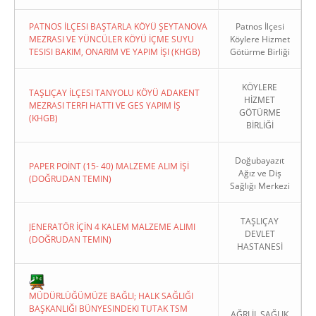
PATNOS İLÇESI BAŞTARLA KÖYÜ ŞEYTANOVA
Patnos İlçesi
MEZRASI VE YÜNCÜLER KÖYÜ İÇME SUYU
Köylere Hizmet
TESISI BAKIM, ONARIM VE YAPIM İŞI (KHGB)
Götürme Birliği
KÖYLERE
TAŞLIÇAY İLÇESI TANYOLU KÖYÜ ADAKENT
HİZMET
MEZRASI TERFI HATTI VE GES YAPIM İŞ
GÖTÜRME
(KHGB)
BİRLİĞİ
Doğubayazıt
PAPER POİNT (15- 40) MALZEME ALIM İŞİ
Ağız ve Diş
(DOĞRUDAN TEMIN)
Sağlığı Merkezi
TAŞLIÇAY
JENERATÖR İÇİN 4 KALEM MALZEME ALIMI
DEVLET
(DOĞRUDAN TEMIN)
HASTANESİ
MÜDÜRLÜĞÜMÜZE BAĞLI; HALK SAĞLIĞI
BAŞKANLIĞI BÜNYESINDEKI TUTAK TSM
AĞRI İL SAĞLIK