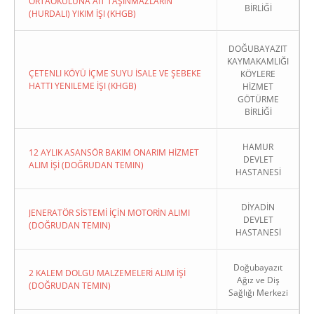
ORTAOKULUNA AIT TAŞINMAZLARIN
BİRLİĞİ
(HURDALI) YIKIM İŞI (KHGB)
DOĞUBAYAZIT
KAYMAKAMLIĞI
ÇETENLI KÖYÜ İÇME SUYU İSALE VE ŞEBEKE
KÖYLERE
HATTI YENILEME İŞI (KHGB)
HİZMET
GÖTÜRME
BİRLİĞİ
HAMUR
12 AYLIK ASANSÖR BAKIM ONARIM HİZMET
DEVLET
ALIM İŞİ (DOĞRUDAN TEMIN)
HASTANESİ
DİYADİN
JENERATÖR SİSTEMİ İÇİN MOTORİN ALIMI
DEVLET
(DOĞRUDAN TEMIN)
HASTANESİ
Doğubayazıt
2 KALEM DOLGU MALZEMELERİ ALIM İŞİ
Ağız ve Diş
(DOĞRUDAN TEMIN)
Sağlığı Merkezi