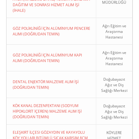
MÜDÜRLÜĞÜ
DAĞITIM VE SONRASI HİZMET ALIM İŞİ
(İHALE)
Ağrı Eğitim ve
GÖZ POLİKLİNİĞİ İÇİN ALÜMİNYUM PENCERE
Araştırma
ALIMI (DOĞRUDAN TEMIN)
Hastanesi
Ağrı Eğitim ve
GÖZ POLİKLİNİĞİ İÇİN ALÜMİNYUM KAPI
Araştırma
ALIMI (DOĞRUDAN TEMIN)
Hastanesi
Doğubayazıt
DENTAL ENJEKTÖR MALZEME ALIM İŞİ
Ağız ve Diş
(DOĞRUDAN TEMIN)
Sağlığı Merkezi
KÖK KANAL DEZENFEKTANI (SODYUM
Doğubayazıt
HİPOKLORİT İÇEREN) MALZEME ALIM İŞİ
Ağız ve Diş
(DOĞRUDAN TEMIN)
Sağlığı Merkezi
ELEŞKIRT İLÇESI GÖZAYDIN VE KAYAYOLU
KÖYLERE
KÖY YOLLARI BITÜMLÜ SICAK KARIŞIM 8CM
HİZMET