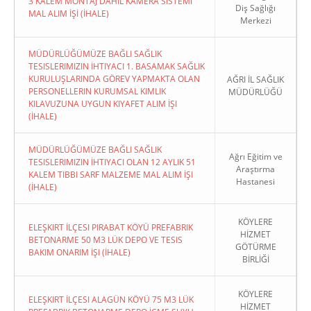
3 KALEM MONTAJ DAHİL KAMERA SİSTEMİ
Diş Sağlığı
MAL ALIM İŞİ (İHALE)
Merkezi
MÜDÜRLÜĞÜMÜZE BAĞLI SAĞLIK
TESISLERIMIZIN İHTIYACI 1. BASAMAK SAĞLIK
KURULUŞLARINDA GÖREV YAPMAKTA OLAN
AĞRI İL SAĞLIK
PERSONELLERIN KURUMSAL KIMLIK
MÜDÜRLÜĞÜ
KILAVUZUNA UYGUN KIYAFET ALIM İŞI
(İHALE)
MÜDÜRLÜĞÜMÜZE BAĞLI SAĞLIK
Ağrı Eğitim ve
TESISLERIMIZIN İHTIYACI OLAN 12 AYLIK 51
Araştırma
KALEM TIBBI SARF MALZEME MAL ALIM İŞI
Hastanesi
(İHALE)
KÖYLERE
ELEŞKIRT İLÇESI PIRABAT KÖYÜ PREFABRIK
HİZMET
BETONARME 50 M3 LÜK DEPO VE TESIS
GÖTÜRME
BAKIM ONARIM İŞI (İHALE)
BİRLİĞİ
KÖYLERE
ELEŞKIRT İLÇESI ALAGÜN KÖYÜ 75 M3 LÜK
HİZMET