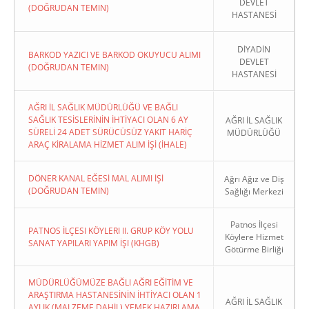
DEVLET
(DOĞRUDAN TEMIN)
HASTANESİ
DİYADİN
BARKOD YAZICI VE BARKOD OKUYUCU ALIMI
DEVLET
(DOĞRUDAN TEMIN)
HASTANESİ
AĞRI İL SAĞLIK MÜDÜRLÜĞÜ VE BAĞLI
SAĞLIK TESİSLERİNİN İHTİYACI OLAN 6 AY
AĞRI İL SAĞLIK
SÜRELİ 24 ADET SÜRÜCÜSÜZ YAKIT HARİÇ
MÜDÜRLÜĞÜ
ARAÇ KİRALAMA HİZMET ALIM İŞİ (İHALE)
DÖNER KANAL EĞESİ MAL ALIMI İŞİ
Ağrı Ağız ve Diş
(DOĞRUDAN TEMIN)
Sağlığı Merkezi
Patnos İlçesi
PATNOS İLÇESI KÖYLERI II. GRUP KÖY YOLU
Köylere Hizmet
SANAT YAPILARI YAPIM İŞI (KHGB)
Götürme Birliği
MÜDÜRLÜĞÜMÜZE BAĞLI AĞRI EĞİTİM VE
ARAŞTIRMA HASTANESİNİN İHTİYACI OLAN 1
AĞRI İL SAĞLIK
AYLIK (MALZEME DAHİL) YEMEK HAZIRLAMA