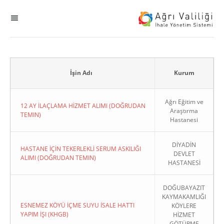
MENÜ
Ana Sayfa
ihale
İşin Adı
Kurum
Dogrudan Temin
Ağrı Eğitim ve
12 AY İLAÇLAMA HİZMET ALIMI (DOĞRUDAN
Araştırma
TEMIN)
Hastanesi
Sodes
DİYADİN
KHGB
HASTANE İÇİN TEKERLEKLİ SERUM ASKILIĞI
DEVLET
ALIMI (DOĞRUDAN TEMIN)
HASTANESİ
Okul
DOĞUBAYAZIT
KAYMAKAMLIĞI
Sonuçlanan Kayıtlar
ESNEMEZ KÖYÜ İÇME SUYU İSALE HATTI
KÖYLERE
YAPIM İŞI (KHGB)
HİZMET
Kapat
GÖTÜRME