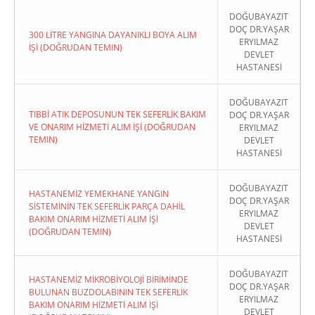
DOĞUBAYAZIT
DOÇ DR.YAŞAR
300 LİTRE YANGINA DAYANIKLI BOYA ALIM
ERYILMAZ
İŞİ (DOĞRUDAN TEMIN)
DEVLET
HASTANESİ
DOĞUBAYAZIT
TIBBİ ATIK DEPOSUNUN TEK SEFERLİK BAKIM
DOÇ DR.YAŞAR
VE ONARIM HİZMETİ ALIM İŞİ (DOĞRUDAN
ERYILMAZ
TEMIN)
DEVLET
HASTANESİ
DOĞUBAYAZIT
HASTANEMİZ YEMEKHANE YANGIN
DOÇ DR.YAŞAR
SİSTEMİNİN TEK SEFERLİK PARÇA DAHİL
ERYILMAZ
BAKIM ONARIM HİZMETİ ALIM İŞİ
DEVLET
(DOĞRUDAN TEMIN)
HASTANESİ
DOĞUBAYAZIT
HASTANEMİZ MİKROBİYOLOJİ BİRİMİNDE
DOÇ DR.YAŞAR
BULUNAN BUZDOLABININ TEK SEFERLİK
ERYILMAZ
BAKIM ONARIM HİZMETİ ALIM İŞİ
DEVLET