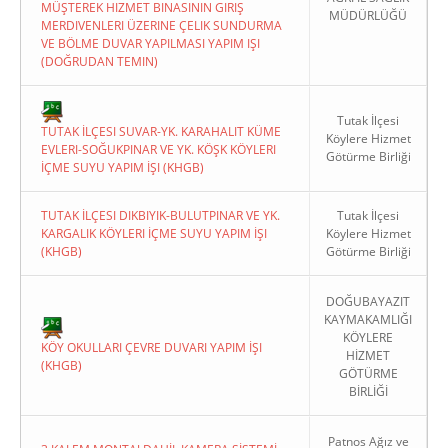
MÜŞTEREK HIZMET BINASININ GIRIŞ
MÜDÜRLÜĞÜ
MERDIVENLERI ÜZERINE ÇELIK SUNDURMA
VE BÖLME DUVAR YAPILMASI YAPIM IŞI
(DOĞRUDAN TEMIN)
Tutak İlçesi
TUTAK İLÇESI SUVAR-YK. KARAHALIT KÜME
Köylere Hizmet
EVLERI-SOĞUKPINAR VE YK. KÖŞK KÖYLERI
Götürme Birliği
İÇME SUYU YAPIM İŞI (KHGB)
TUTAK İLÇESI DIKBIYIK-BULUTPINAR VE YK.
Tutak İlçesi
KARGALIK KÖYLERI İÇME SUYU YAPIM İŞI
Köylere Hizmet
(KHGB)
Götürme Birliği
DOĞUBAYAZIT
KAYMAKAMLIĞI
KÖYLERE
KÖY OKULLARI ÇEVRE DUVARI YAPIM İŞI
HİZMET
(KHGB)
GÖTÜRME
BİRLİĞİ
Patnos Ağız ve