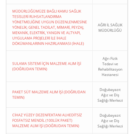
MÜDÜRLÜĞÜMÜZE BAĞLI KAMU SAĞLIK
TESİSLERİ RUHSATLANDIRMA
YÖNETMELİĞİNE UYGUN DÜZENLENMESİNE
AĞRI İL SAĞLIK
YÖNELİK; GENEL TADİLAT, MİMARİ, PEYZAJ,
MÜDÜRLÜĞÜ
MEKANİK, ELEKTRİK, YANGIN VE ALTYAPI,
UYGULAMA PROJELERİ İLE İHALE
DÖKÜMANLARININ HAZIRLANMASI (İHALE)
Ağrı Fizik
SULAMA SİSTEMİ İÇİN MALZEME ALIM İŞİ
Tedavi ve
(DOĞRUDAN TEMIN)
Rehabilitasyon
Hastanesi
Doğubayazıt
PAKET SÜT MALZEME ALIM İŞİ (DOĞRUDAN
Ağız ve Diş
TEMIN)
Sağlığı Merkezi
CİHAZ YÜZEY DEZENFEKTANI ALHEDİTSİZ
Doğubayazıt
FOSFATSIZ MENDİL (100LÜK PAKET)
Ağız ve Diş
MALZEME ALIM İŞİ (DOĞRUDAN TEMIN)
Sağlığı Merkezi