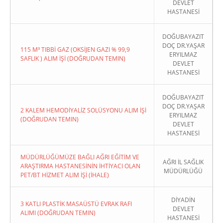
DEVLET
HASTANESİ
DOĞUBAYAZIT
DOÇ DR.YAŞAR
115 M³ TIBBİ GAZ (OKSİJEN GAZI % 99,9
ERYILMAZ
SAFLIK ) ALIM İŞİ (DOĞRUDAN TEMIN)
DEVLET
HASTANESİ
DOĞUBAYAZIT
DOÇ DR.YAŞAR
2 KALEM HEMODİYALİZ SOLÜSYONU ALIM İŞİ
ERYILMAZ
(DOĞRUDAN TEMIN)
DEVLET
HASTANESİ
MÜDÜRLÜĞÜMÜZE BAĞLI AĞRI EĞİTİM VE
AĞRI İL SAĞLIK
ARAŞTIRMA HASTANESİNİN İHTİYACI OLAN
MÜDÜRLÜĞÜ
PET/BT HİZMET ALIM İŞİ (İHALE)
DİYADİN
3 KATLI PLASTİK MASAÜSTÜ EVRAK RAFI
DEVLET
ALIMI (DOĞRUDAN TEMIN)
HASTANESİ