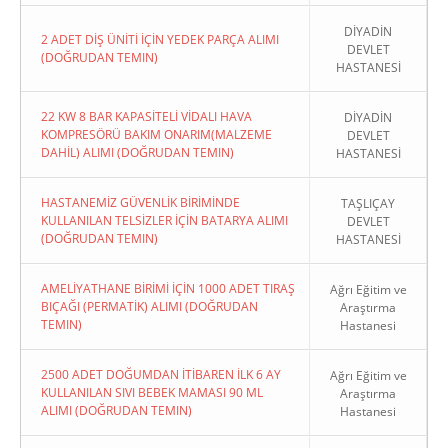
DİYADİN
2 ADET DİŞ ÜNİTİ İÇİN YEDEK PARÇA ALIMI
DEVLET
(DOĞRUDAN TEMIN)
HASTANESİ
22 KW 8 BAR KAPASİTELİ VİDALI HAVA
DİYADİN
KOMPRESÖRÜ BAKIM ONARIM(MALZEME
DEVLET
DAHİL) ALIMI (DOĞRUDAN TEMIN)
HASTANESİ
HASTANEMİZ GÜVENLİK BİRİMİNDE
TAŞLIÇAY
KULLANILAN TELSİZLER İÇİN BATARYA ALIMI
DEVLET
(DOĞRUDAN TEMIN)
HASTANESİ
AMELİYATHANE BİRİMİ İÇİN 1000 ADET TIRAŞ
Ağrı Eğitim ve
BIÇAĞI (PERMATİK) ALIMI (DOĞRUDAN
Araştırma
TEMIN)
Hastanesi
2500 ADET DOĞUMDAN İTİBAREN İLK 6 AY
Ağrı Eğitim ve
KULLANILAN SIVI BEBEK MAMASI 90 ML
Araştırma
ALIMI (DOĞRUDAN TEMIN)
Hastanesi