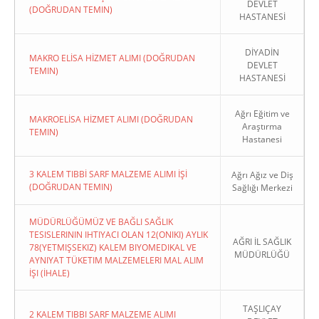
DEVLET
(DOĞRUDAN TEMIN)
HASTANESİ
DİYADİN
MAKRO ELİSA HİZMET ALIMI (DOĞRUDAN
DEVLET
TEMIN)
HASTANESİ
Ağrı Eğitim ve
MAKROELİSA HİZMET ALIMI (DOĞRUDAN
Araştırma
TEMIN)
Hastanesi
3 KALEM TIBBİ SARF MALZEME ALIMI İŞİ
Ağrı Ağız ve Diş
(DOĞRUDAN TEMIN)
Sağlığı Merkezi
MÜDÜRLÜĞÜMÜZ VE BAĞLI SAĞLIK
TESISLERININ IHTIYACI OLAN 12(ONIKI) AYLIK
AĞRI İL SAĞLIK
78(YETMIŞSEKIZ) KALEM BIYOMEDIKAL VE
MÜDÜRLÜĞÜ
AYNIYAT TÜKETIM MALZEMELERI MAL ALIM
İŞI (İHALE)
TAŞLIÇAY
2 KALEM TIBBI SARF MALZEME ALIMI