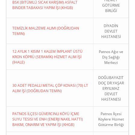
BSK (BITÜMLÜ SICAK KARIŞIM) ASFALT
GÖTÜRME
BINDER TABAKASI YAPIM İŞI (KHGB)
BİRLİĞİ
DİYADİN
TEMİZLİK MALZEME ALIMI (DOĞRUDAN
DEVLET
TEMIN)
HASTANESİ
12 AYLIK 1 KISIM 1 KALEM İMPLANT ÜSTÜ
Patnos Ağız ve
KRON KÖPRÜ (SERAMİK) HİZMET ALIM İŞİ
Diş Sağlığı
(İHALE)
Merkezi
DOĞUBAYAZIT
DOÇ DR.YAŞAR
30 ADET PEDALLI METAL ÇÖP KOVASI (70) LT
ERYILMAZ
ALIM İŞİ (DOĞRUDAN TEMIN)
DEVLET
HASTANESİ
PATNOS İLÇESI GÜVERCINLI KÖYÜ İÇME
Patnos İlçesi
SUYU TESISI VE ENH (ENERJI NAKIL HATTI)
Köylere Hizmet
BAKIM, ONARIM VE YAPIM İŞI (KHGB)
Götürme Birliği