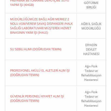
PREFABRIK BETONARME DEPO İÇME SUYU
GÖTÜRME
YAPIM İŞI (KHGB)
BİRLİĞİ
MÜDÜRLÜĞÜMÜZE BAĞLI AĞRI MERKEZ 2
NOLU ASM/VEREM SAVAŞ DISPANSERI /HALK
AĞRI İL SAĞLIK
SAĞLIĞI LABORATUVARI MÜŞTEREK HIZMET
MÜDÜRLÜĞÜ
BINASININ YIKIM İŞI (İHALE)
DİYADİN
SU SEBİLİ ALIMI (DOĞRUDAN TEMIN)
DEVLET
HASTANESİ
Ağrı Fizik
PROFESYONEL AKÜLÜ EL ALETLERİ ALIM İŞİ
Tedavi ve
(DOĞRUDAN TEMIN)
Rehabilitasyon
Hastanesi
Ağrı Fizik
GÜVENLİK PERSONELİ KIYAFET ALIM İŞİ
Tedavi ve
(DOĞRUDAN TEMIN)
Rehabilitasyon
Hastanesi