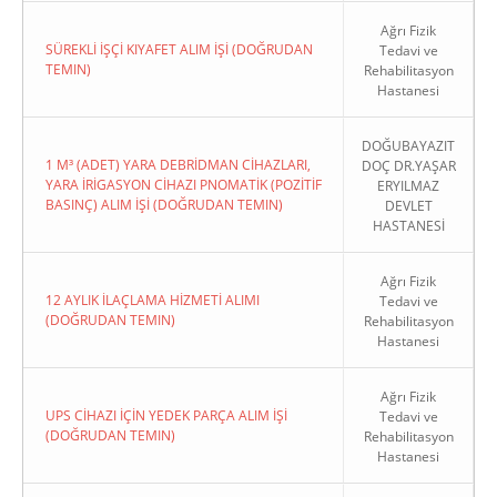
Ağrı Fizik
SÜREKLİ İŞÇİ KIYAFET ALIM İŞİ (DOĞRUDAN
Tedavi ve
TEMIN)
Rehabilitasyon
Hastanesi
DOĞUBAYAZIT
1 M³ (ADET) YARA DEBRİDMAN CİHAZLARI,
DOÇ DR.YAŞAR
YARA İRİGASYON CİHAZI PNOMATİK (POZİTİF
ERYILMAZ
BASINÇ) ALIM İŞİ (DOĞRUDAN TEMIN)
DEVLET
HASTANESİ
Ağrı Fizik
12 AYLIK İLAÇLAMA HİZMETİ ALIMI
Tedavi ve
(DOĞRUDAN TEMIN)
Rehabilitasyon
Hastanesi
Ağrı Fizik
UPS CİHAZI İÇİN YEDEK PARÇA ALIM İŞİ
Tedavi ve
(DOĞRUDAN TEMIN)
Rehabilitasyon
Hastanesi