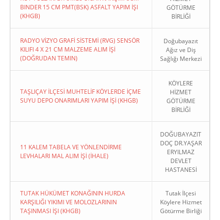
BINDER 15 CM PMT(BSK) ASFALT YAPIM İŞI
GÖTÜRME
(KHGB)
BİRLİĞİ
RADYO VİZYO GRAFİ SİSTEMİ (RVG) SENSÖR
Doğubayazıt
KILIFI 4 X 21 CM MALZEME ALIM İŞİ
Ağız ve Diş
(DOĞRUDAN TEMIN)
Sağlığı Merkezi
KÖYLERE
TAŞLIÇAY İLÇESİ MUHTELİF KÖYLERDE İÇME
HİZMET
SUYU DEPO ONARIMLARI YAPIM İŞİ (KHGB)
GÖTÜRME
BİRLİĞİ
DOĞUBAYAZIT
DOÇ DR.YAŞAR
11 KALEM TABELA VE YÖNLENDİRME
ERYILMAZ
LEVHALARI MAL ALIM İŞİ (İHALE)
DEVLET
HASTANESİ
TUTAK HÜKÜMET KONAĞININ HURDA
Tutak İlçesi
KARŞILIĞI YIKIMI VE MOLOZLARININ
Köylere Hizmet
TAŞINMASI İŞI (KHGB)
Götürme Birliği