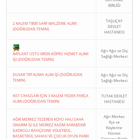
BİRLİĞİ
TAŞLIÇAY
2 KALEM TIBBİ SARF MALZEME ALIMI
DEVLET
(DOĞRUDAN TEMIN)
HASTANESİ
Copyright 2022. Ağrı Valiliği
Ağrı Ağız ve Diş
İMPLANT ÜSTÜ KRON KÖPRÜ HİZMET ALIMI
Sağlığı Merkezi
İŞİ (DOĞRUDAN TEMIN)
DUVAR TİPİ KLİMA ALIM İŞİ (DOĞRUDAN
Ağrı Ağız ve Diş
TEMIN)
Sağlığı Merkezi
NST CIHAZLARI İÇIN 3 KALEM YEDEK PARÇA
TUTAK DEVLET
ALIMI (DOĞRUDAN TEMIN)
HASTANESİ
Ağrı Merkez
AĞRI MERKEZ TEZEREN KÖYÜ HALI SAHA
İlçe ve
ONARIM İŞI İLE MERKEZ KAZIM KARABEKIR
Köylerine
İLKOKULU BAHÇESINE VOLEYBOL,
Hizmet
BASKETBOL SAHASI VE ÇOCUK OYUN PARKI
Götürme Birliği