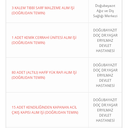
Doğubayazıt
3 KALEM TIBBİ SARF MALZEME ALIM İŞİ
Ağız ve Diş
(DOĞRUDAN TEMIN)
Sağlığı Merkezi
DOĞUBAYAZIT
DOÇ DR.YAŞAR
1 ADET KEMİK CERRAHİ ÜNİTESİ ALIM İŞİ
ERYILMAZ
(DOĞRUDAN TEMIN)
DEVLET
HASTANESİ
DOĞUBAYAZIT
DOÇ DR.YAŞAR
80 ADET (ALTILI) HAFİF YÜK RAFI ALIM İŞİ
ERYILMAZ
(DOĞRUDAN TEMIN)
DEVLET
HASTANESİ
DOĞUBAYAZIT
DOÇ DR.YAŞAR
15 ADET KENDİLİĞİNDEN KAPANAN ACİL
ERYILMAZ
ÇIKIŞ KAPISI ALIM İŞİ (DOĞRUDAN TEMIN)
DEVLET
HASTANESİ