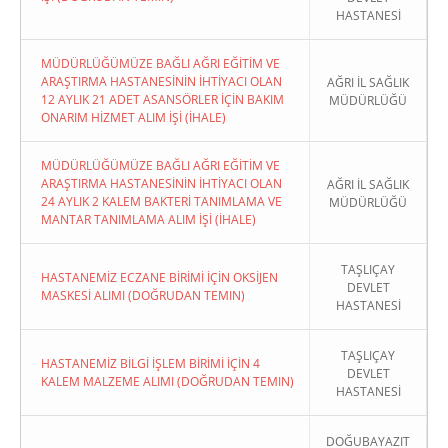
HASTANESİ
MÜDÜRLÜĞÜMÜZE BAĞLI AĞRI EĞİTİM VE
ARAŞTIRMA HASTANESİNİN İHTİYACI OLAN
AĞRI İL SAĞLIK
12 AYLIK 21 ADET ASANSÖRLER İÇİN BAKIM
MÜDÜRLÜĞÜ
ONARIM HİZMET ALIM İŞİ (İHALE)
MÜDÜRLÜĞÜMÜZE BAĞLI AĞRI EĞİTİM VE
ARAŞTIRMA HASTANESİNİN İHTİYACI OLAN
AĞRI İL SAĞLIK
24 AYLIK 2 KALEM BAKTERİ TANIMLAMA VE
MÜDÜRLÜĞÜ
MANTAR TANIMLAMA ALIM İŞİ (İHALE)
TAŞLIÇAY
HASTANEMİZ ECZANE BİRİMİ İÇİN OKSİJEN
DEVLET
MASKESİ ALIMI (DOĞRUDAN TEMIN)
HASTANESİ
TAŞLIÇAY
HASTANEMİZ BİLGİ İŞLEM BİRİMİ İÇİN 4
DEVLET
KALEM MALZEME ALIMI (DOĞRUDAN TEMIN)
HASTANESİ
DOĞUBAYAZIT