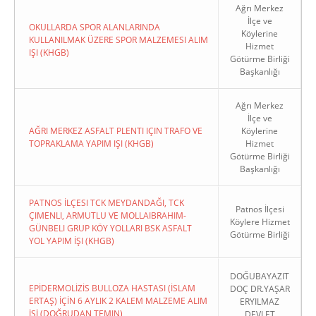
Ağrı Merkez
İlçe ve
OKULLARDA SPOR ALANLARINDA
Köylerine
KULLANILMAK ÜZERE SPOR MALZEMESI ALIM
Hizmet
IŞI (KHGB)
Götürme Birliği
Başkanlığı
Ağrı Merkez
İlçe ve
AĞRI MERKEZ ASFALT PLENTI IÇIN TRAFO VE
Köylerine
TOPRAKLAMA YAPIM IŞI (KHGB)
Hizmet
Götürme Birliği
Başkanlığı
PATNOS İLÇESI TCK MEYDANDAĞI, TCK
Patnos İlçesi
ÇIMENLI, ARMUTLU VE MOLLAIBRAHIM-
Köylere Hizmet
GÜNBELI GRUP KÖY YOLLARI BSK ASFALT
Götürme Birliği
YOL YAPIM İŞI (KHGB)
DOĞUBAYAZIT
EPİDERMOLİZİS BULLOZA HASTASI (İSLAM
DOÇ DR.YAŞAR
ERTAŞ) İÇİN 6 AYLIK 2 KALEM MALZEME ALIM
ERYILMAZ
İŞİ (DOĞRUDAN TEMIN)
DEVLET