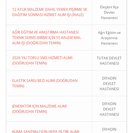
Eleşkirt İlçe
12 AYLIK MALZEME DAHİL YEMEK PİŞİRME VE
Devlet
DAĞITIM SONRASI HİZMET ALIM İŞİ (İHALE)
Hastanesi
AĞRI EĞİTİM VE ARAŞTIRMA HASTANESİ
Ağrı Eğitim ve
TEKNİK SERVİS BİRİMİ İÇİN 55 KALEM MAL
Araştırma
ALIM İŞİ (DOĞRUDAN TEMIN)
Hastanesi
2026 YILI TOPLU SMS HİZMETİ ALIMI
TUTAK DEVLET
(DOĞRUDAN TEMIN)
HASTANESİ
DİYADİN
ELASTİK SARGI BEZİ ALIMI (DOĞRUDAN
DEVLET
TEMIN)
HASTANESİ
DİYADİN
JENERATÖR İÇİN MALZEME ALIMI
DEVLET
(DOĞRUDAN TEMIN)
HASTANESİ
DİYADİN
KLİMA SANTRALİ İÇİN HEPA FİLTRE ALIMI