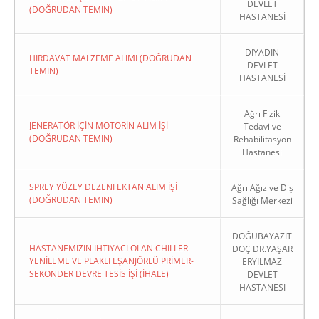
DEVLET
(DOĞRUDAN TEMIN)
HASTANESİ
DİYADİN
HIRDAVAT MALZEME ALIMI (DOĞRUDAN
DEVLET
TEMIN)
HASTANESİ
Ağrı Fizik
JENERATÖR İÇİN MOTORİN ALIM İŞİ
Tedavi ve
(DOĞRUDAN TEMIN)
Rehabilitasyon
Hastanesi
SPREY YÜZEY DEZENFEKTAN ALIM İŞİ
Ağrı Ağız ve Diş
(DOĞRUDAN TEMIN)
Sağlığı Merkezi
DOĞUBAYAZIT
HASTANEMİZİN İHTİYACI OLAN CHİLLER
DOÇ DR.YAŞAR
YENİLEME VE PLAKLI EŞANJÖRLÜ PRİMER-
ERYILMAZ
SEKONDER DEVRE TESİS İŞİ (İHALE)
DEVLET
HASTANESİ