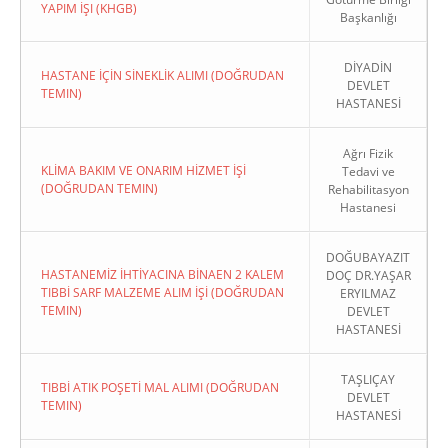
YAPIM İŞI (KHGB)
Başkanlığı
DİYADİN
HASTANE İÇİN SİNEKLİK ALIMI (DOĞRUDAN
DEVLET
TEMIN)
HASTANESİ
Ağrı Fizik
KLİMA BAKIM VE ONARIM HİZMET İŞİ
Tedavi ve
(DOĞRUDAN TEMIN)
Rehabilitasyon
Hastanesi
DOĞUBAYAZIT
HASTANEMİZ İHTİYACINA BİNAEN 2 KALEM
DOÇ DR.YAŞAR
TIBBİ SARF MALZEME ALIM İŞİ (DOĞRUDAN
ERYILMAZ
TEMIN)
DEVLET
HASTANESİ
TAŞLIÇAY
TIBBİ ATIK POŞETİ MAL ALIMI (DOĞRUDAN
DEVLET
TEMIN)
HASTANESİ