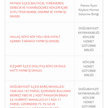
PATNOS İLÇESI BALTACIK, YÜREKVEREN,
Patnos İlçesi
DERECIK VE YUKARIGÖÇMEZ KÖYLERI İÇME
Köylere Hizmet
SUYU TESISI BAKIM, ONARIM VE YAPIM İŞI
Götürme Birliği
(KHGB)
DOĞUBAYAZIT
KAYMAKAMLIĞI
HALLAÇ KÖYÜ KÖY YOLU BSK ASFALT
KÖYLERE
AŞINMA TABAKASI YAPIM İŞI (KHGB)
HİZMET
GÖTÜRME
BİRLİĞİ
KÖYLERE
ELEŞKIRT İLÇESI DOLUTAŞ KÖYÜ EK İSALE
HİZMET
HATTI YAPIM İŞI (İHALE)
GÖTÜRME
BİRLİĞİ
DOĞUBAYAZIT İLÇESI BARIŞ MAHALLESI
DOĞUBAYAZIT
1608 ADA 167 PARSEL İÇERISINDE BULUNAN
KAYMAKAMLIĞI
MERKEZ YİBO VE 2 ADET PANSIYON BINASI
KÖYLERE
İLE HÜRRIYET MAHALLESI 611 ADA 11
HİZMET
PARSEL ÜZERINDEKI 75. YIL İLK VE
GÖTÜRME