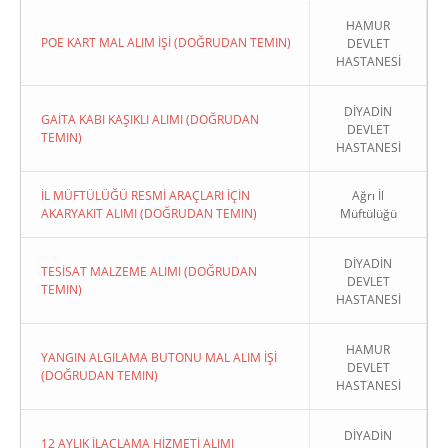
HAMUR
POE KART MAL ALIM İŞİ (DOĞRUDAN TEMIN)
DEVLET
HASTANESİ
DİYADİN
GAİTA KABI KAŞIKLI ALIMI (DOĞRUDAN
DEVLET
TEMIN)
HASTANESİ
İL MÜFTÜLÜĞÜ RESMİ ARAÇLARI İÇİN
Ağrı İl
AKARYAKIT ALIMI (DOĞRUDAN TEMIN)
Müftülüğü
DİYADİN
TESİSAT MALZEME ALIMI (DOĞRUDAN
DEVLET
TEMIN)
HASTANESİ
HAMUR
YANGIN ALGILAMA BUTONU MAL ALIM İŞİ
DEVLET
(DOĞRUDAN TEMIN)
HASTANESİ
DİYADİN
12 AYLIK İLAÇLAMA HİZMETİ ALIMI