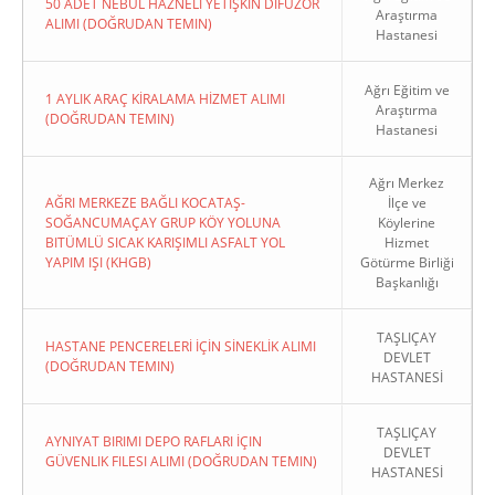
50 ADET NEBÜL HAZNELİ YETİŞKİN DİFÜZÖR
Araştırma
ALIMI (DOĞRUDAN TEMIN)
Hastanesi
Ağrı Eğitim ve
1 AYLIK ARAÇ KİRALAMA HİZMET ALIMI
Araştırma
(DOĞRUDAN TEMIN)
Hastanesi
Ağrı Merkez
AĞRI MERKEZE BAĞLI KOCATAŞ-
İlçe ve
SOĞANCUMAÇAY GRUP KÖY YOLUNA
Köylerine
BITÜMLÜ SICAK KARIŞIMLI ASFALT YOL
Hizmet
YAPIM IŞI (KHGB)
Götürme Birliği
Başkanlığı
TAŞLIÇAY
HASTANE PENCERELERİ İÇİN SİNEKLİK ALIMI
DEVLET
(DOĞRUDAN TEMIN)
HASTANESİ
TAŞLIÇAY
AYNIYAT BIRIMI DEPO RAFLARI İÇIN
DEVLET
GÜVENLIK FILESI ALIMI (DOĞRUDAN TEMIN)
HASTANESİ