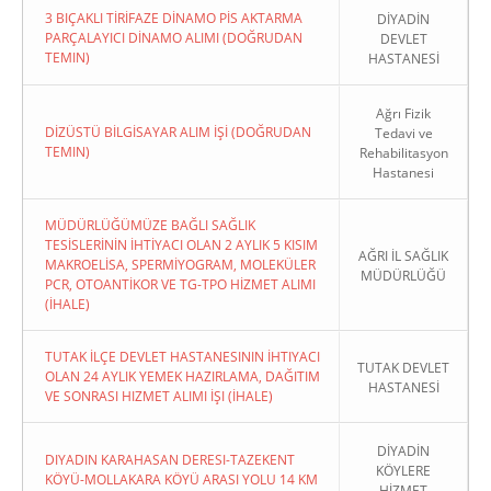
3 BIÇAKLI TİRİFAZE DİNAMO PİS AKTARMA
DİYADİN
PARÇALAYICI DİNAMO ALIMI (DOĞRUDAN
DEVLET
TEMIN)
HASTANESİ
Ağrı Fizik
DİZÜSTÜ BİLGİSAYAR ALIM İŞİ (DOĞRUDAN
Tedavi ve
TEMIN)
Rehabilitasyon
Hastanesi
MÜDÜRLÜĞÜMÜZE BAĞLI SAĞLIK
TESİSLERİNİN İHTİYACI OLAN 2 AYLIK 5 KISIM
AĞRI İL SAĞLIK
MAKROELİSA, SPERMİYOGRAM, MOLEKÜLER
MÜDÜRLÜĞÜ
PCR, OTOANTİKOR VE TG-TPO HİZMET ALIMI
(İHALE)
TUTAK İLÇE DEVLET HASTANESININ İHTIYACI
TUTAK DEVLET
OLAN 24 AYLIK YEMEK HAZIRLAMA, DAĞITIM
HASTANESİ
VE SONRASI HIZMET ALIMI İŞI (İHALE)
DİYADİN
DIYADIN KARAHASAN DERESI-TAZEKENT
KÖYLERE
KÖYÜ-MOLLAKARA KÖYÜ ARASI YOLU 14 KM
HİZMET