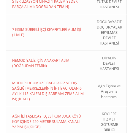
STERİLİZASYON CİHAZI 1 KALEM YEDEK
TUTAK DEVLET
PARÇA ALIMI (DOĞRUDAN TEMIN)
HASTANESİ
DOĞUBAYAZIT
DOÇ DR.YAŞAR
7 KISIM SÜREKLİ İŞÇİ KIYAFETLERİ ALIM İŞİ
ERYILMAZ
(İHALE)
DEVLET
HASTANESİ
DİYADİN
HEMODİYALİZ İÇİN ANAKART ALIMI
DEVLET
(DOĞRUDAN TEMIN)
HASTANESİ
MÜDÜRLÜĞÜMÜZE BAĞLI AĞIZ VE DİŞ
Ağrı Eğitim ve
SAĞLIĞI MERKEZLERİNİN İHTİYACI OLAN 6
Araştırma
AYLIK 115 KALEM DİŞ SARF MALZEME ALIM
Hastanesi
İŞİ; (İHALE)
KÖYLERE
AĞRI İLİ TAŞLIÇAY İLÇESİ KUMLUCA KÖYÜ
HİZMET
KÖY İÇİNDE 420 METRE SULAMA KANALI
GÖTÜRME
YAPIM İŞİ (KHGB)
BİRLİĞİ