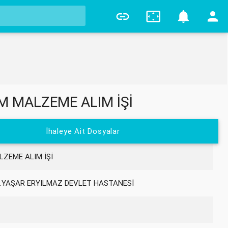
0
M MALZEME ALIM İŞİ
İhaleye Ait Dosyalar
LZEME ALIM İŞİ
.YAŞAR ERYILMAZ DEVLET HASTANESİ