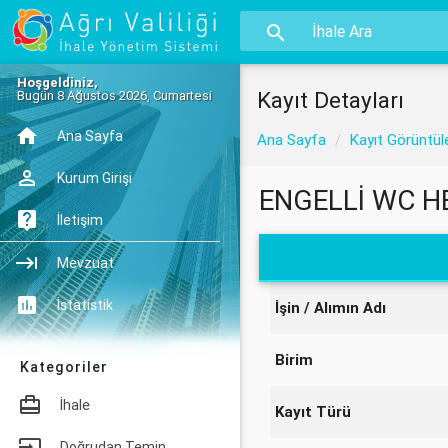
Hoşgeldiniz,
Kayıt Detayları
Bugün 8 Ağustos 2026, Cumartesi
Ana Sayfa
Ana Sayfa
Kayıt Görüntül
Kurum Girişi
ENGELLİ WC HE
İletişim
Mevzuat
İstatistik
İşin / Alımın Adı
Birim
Kategoriler
İhale
Kayıt Türü
Doğrudan Temin