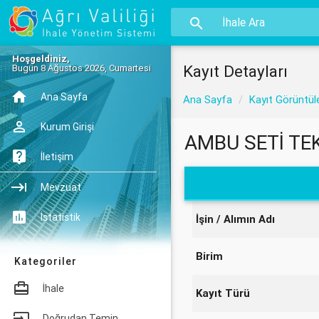
Hoşgeldiniz,
Kayıt Detayları
Bugün 8 Ağustos 2026, Cumartesi
Ana Sayfa
Ana Sayfa
Kayıt Görüntül
Kurum Girişi
AMBU SETİ TE
İletişim
Mevzuat
İstatistik
İşin / Alımın Adı
Birim
Kategoriler
İhale
Kayıt Türü
Doğrudan Temin