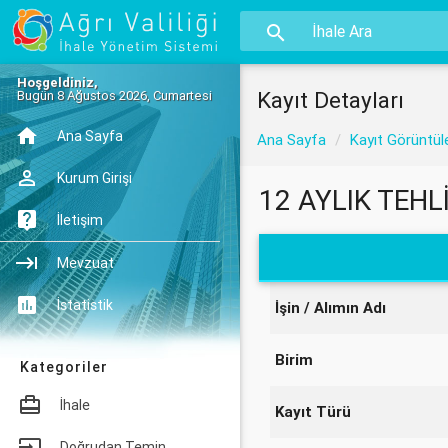
Hoşgeldiniz,
Kayıt Detayları
Bugün 8 Ağustos 2026, Cumartesi
Ana Sayfa
Ana Sayfa
Kayıt Görüntül
Kurum Girişi
12 AYLIK TEHL
İletişim
Mevzuat
İstatistik
İşin / Alımın Adı
Birim
Kategoriler
İhale
Kayıt Türü
Doğrudan Temin