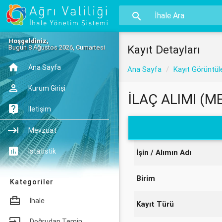
Hoşgeldiniz,
Kayıt Detayları
Bugün 8 Ağustos 2026, Cumartesi
Ana Sayfa
Ana Sayfa
Kayıt Görüntül
Kurum Girişi
İLAÇ ALIMI (
İletişim
Mevzuat
İstatistik
İşin / Alımın Adı
Birim
Kategoriler
İhale
Kayıt Türü
Doğrudan Temin