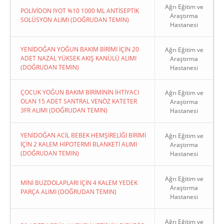
Ağrı Eğitim ve
POLİVİDON İYOT %10 1000 ML ANTİSEPTİK
Araştırma
SOLÜSYON ALIMI (DOĞRUDAN TEMIN)
Hastanesi
YENİDOĞAN YOĞUN BAKIM BİRİMİ İÇİN 20
Ağrı Eğitim ve
ADET NAZAL YÜKSEK AKIŞ KANÜLÜ ALIMI
Araştırma
(DOĞRUDAN TEMIN)
Hastanesi
ÇOCUK YOĞUN BAKIM BİRİMİNİN İHTİYACI
Ağrı Eğitim ve
OLAN 15 ADET SANTRAL VENÖZ KATETER
Araştırma
3FR ALIMI (DOĞRUDAN TEMIN)
Hastanesi
YENİDOĞAN ACİL BEBEK HEMŞİRELİĞİ BİRİMİ
Ağrı Eğitim ve
İÇİN 2 KALEM HİPOTERMİ BLANKETİ ALIMI
Araştırma
(DOĞRUDAN TEMIN)
Hastanesi
Ağrı Eğitim ve
MİNİ BUZDOLAPLARI İÇİN 4 KALEM YEDEK
Araştırma
PARÇA ALIMI (DOĞRUDAN TEMIN)
Hastanesi
Ağrı Eğitim ve