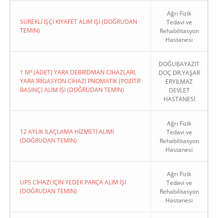
Ağrı Fizik
SÜREKLİ İŞÇİ KIYAFET ALIM İŞİ (DOĞRUDAN
Tedavi ve
TEMIN)
Rehabilitasyon
Hastanesi
DOĞUBAYAZIT
1 M³ (ADET) YARA DEBRİDMAN CİHAZLARI,
DOÇ DR.YAŞAR
YARA İRİGASYON CİHAZI PNOMATİK (POZİTİF
ERYILMAZ
BASINÇ) ALIM İŞİ (DOĞRUDAN TEMIN)
DEVLET
HASTANESİ
Ağrı Fizik
12 AYLIK İLAÇLAMA HİZMETİ ALIMI
Tedavi ve
(DOĞRUDAN TEMIN)
Rehabilitasyon
Hastanesi
Ağrı Fizik
UPS CİHAZI İÇİN YEDEK PARÇA ALIM İŞİ
Tedavi ve
(DOĞRUDAN TEMIN)
Rehabilitasyon
Hastanesi