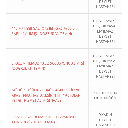
DEVLET
HASTANESİ
DOĞUBAYAZIT
DOÇ DR.YAŞAR
115 M³ TIBBİ GAZ (OKSİJEN GAZI % 99,9
ERYILMAZ
SAFLIK ) ALIM İŞİ (DOĞRUDAN TEMIN)
DEVLET
HASTANESİ
DOĞUBAYAZIT
DOÇ DR.YAŞAR
2 KALEM HEMODİYALİZ SOLÜSYONU ALIM İŞİ
ERYILMAZ
(DOĞRUDAN TEMIN)
DEVLET
HASTANESİ
MÜDÜRLÜĞÜMÜZE BAĞLI AĞRI EĞİTİM VE
AĞRI İL SAĞLIK
ARAŞTIRMA HASTANESİNİN İHTİYACI OLAN
MÜDÜRLÜĞÜ
PET/BT HİZMET ALIM İŞİ (İHALE)
DİYADİN
3 KATLI PLASTİK MASAÜSTÜ EVRAK RAFI
DEVLET
ALIMI (DOĞRUDAN TEMIN)
HASTANESİ