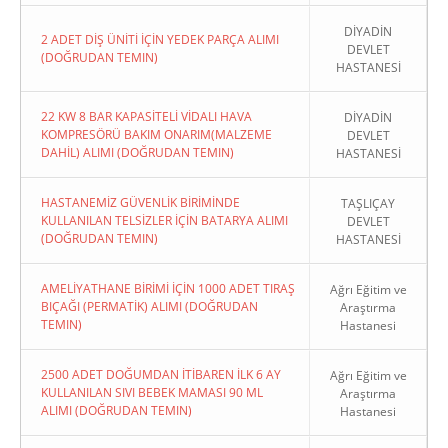
DİYADİN
2 ADET DİŞ ÜNİTİ İÇİN YEDEK PARÇA ALIMI
DEVLET
(DOĞRUDAN TEMIN)
HASTANESİ
22 KW 8 BAR KAPASİTELİ VİDALI HAVA
DİYADİN
KOMPRESÖRÜ BAKIM ONARIM(MALZEME
DEVLET
DAHİL) ALIMI (DOĞRUDAN TEMIN)
HASTANESİ
HASTANEMİZ GÜVENLİK BİRİMİNDE
TAŞLIÇAY
KULLANILAN TELSİZLER İÇİN BATARYA ALIMI
DEVLET
(DOĞRUDAN TEMIN)
HASTANESİ
AMELİYATHANE BİRİMİ İÇİN 1000 ADET TIRAŞ
Ağrı Eğitim ve
BIÇAĞI (PERMATİK) ALIMI (DOĞRUDAN
Araştırma
TEMIN)
Hastanesi
2500 ADET DOĞUMDAN İTİBAREN İLK 6 AY
Ağrı Eğitim ve
KULLANILAN SIVI BEBEK MAMASI 90 ML
Araştırma
ALIMI (DOĞRUDAN TEMIN)
Hastanesi