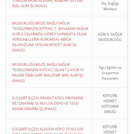
3 KALEM MONTAJ DAHİL KAMERA SİSTEMİ
Diş Sağlığı
MAL ALIM İŞİ (İHALE)
Merkezi
MÜDÜRLÜĞÜMÜZE BAĞLI SAĞLIK
TESISLERIMIZIN İHTIYACI 1. BASAMAK SAĞLIK
KURULUŞLARINDA GÖREV YAPMAKTA OLAN
AĞRI İL SAĞLIK
PERSONELLERIN KURUMSAL KIMLIK
MÜDÜRLÜĞÜ
KILAVUZUNA UYGUN KIYAFET ALIM İŞI
(İHALE)
MÜDÜRLÜĞÜMÜZE BAĞLI SAĞLIK
Ağrı Eğitim ve
TESISLERIMIZIN İHTIYACI OLAN 12 AYLIK 51
Araştırma
KALEM TIBBI SARF MALZEME MAL ALIM İŞI
Hastanesi
(İHALE)
KÖYLERE
ELEŞKIRT İLÇESI PIRABAT KÖYÜ PREFABRIK
HİZMET
BETONARME 50 M3 LÜK DEPO VE TESIS
GÖTÜRME
BAKIM ONARIM İŞI (İHALE)
BİRLİĞİ
KÖYLERE
ELEŞKIRT İLÇESI ALAGÜN KÖYÜ 75 M3 LÜK
HİZMET