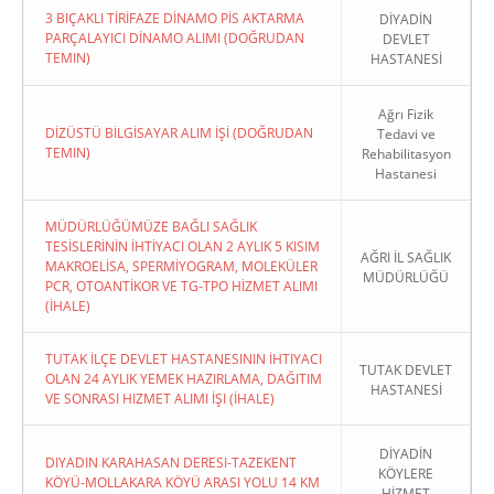
3 BIÇAKLI TİRİFAZE DİNAMO PİS AKTARMA
DİYADİN
PARÇALAYICI DİNAMO ALIMI (DOĞRUDAN
DEVLET
TEMIN)
HASTANESİ
Ağrı Fizik
DİZÜSTÜ BİLGİSAYAR ALIM İŞİ (DOĞRUDAN
Tedavi ve
TEMIN)
Rehabilitasyon
Hastanesi
MÜDÜRLÜĞÜMÜZE BAĞLI SAĞLIK
TESİSLERİNİN İHTİYACI OLAN 2 AYLIK 5 KISIM
AĞRI İL SAĞLIK
MAKROELİSA, SPERMİYOGRAM, MOLEKÜLER
MÜDÜRLÜĞÜ
PCR, OTOANTİKOR VE TG-TPO HİZMET ALIMI
(İHALE)
TUTAK İLÇE DEVLET HASTANESININ İHTIYACI
TUTAK DEVLET
OLAN 24 AYLIK YEMEK HAZIRLAMA, DAĞITIM
HASTANESİ
VE SONRASI HIZMET ALIMI İŞI (İHALE)
DİYADİN
DIYADIN KARAHASAN DERESI-TAZEKENT
KÖYLERE
KÖYÜ-MOLLAKARA KÖYÜ ARASI YOLU 14 KM
HİZMET