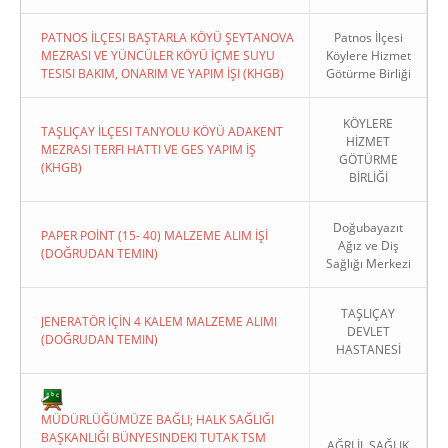
PATNOS İLÇESI BAŞTARLA KÖYÜ ŞEYTANOVA
Patnos İlçesi
MEZRASI VE YÜNCÜLER KÖYÜ İÇME SUYU
Köylere Hizmet
TESISI BAKIM, ONARIM VE YAPIM İŞI (KHGB)
Götürme Birliği
KÖYLERE
TAŞLIÇAY İLÇESI TANYOLU KÖYÜ ADAKENT
HİZMET
MEZRASI TERFI HATTI VE GES YAPIM İŞ
GÖTÜRME
(KHGB)
BİRLİĞİ
Doğubayazıt
PAPER POİNT (15- 40) MALZEME ALIM İŞİ
Ağız ve Diş
(DOĞRUDAN TEMIN)
Sağlığı Merkezi
TAŞLIÇAY
JENERATÖR İÇİN 4 KALEM MALZEME ALIMI
DEVLET
(DOĞRUDAN TEMIN)
HASTANESİ
MÜDÜRLÜĞÜMÜZE BAĞLI; HALK SAĞLIĞI
BAŞKANLIĞI BÜNYESINDEKI TUTAK TSM
AĞRI İL SAĞLIK