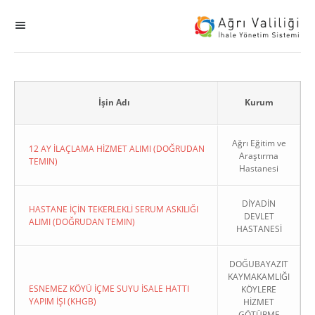
MENÜ
Ana Sayfa
ihale
İşin Adı
Kurum
Dogrudan Temin
Ağrı Eğitim ve
12 AY İLAÇLAMA HİZMET ALIMI (DOĞRUDAN
Araştırma
TEMIN)
Hastanesi
Sodes
DİYADİN
KHGB
HASTANE İÇİN TEKERLEKLİ SERUM ASKILIĞI
DEVLET
ALIMI (DOĞRUDAN TEMIN)
HASTANESİ
Okul
DOĞUBAYAZIT
KAYMAKAMLIĞI
Sonuçlanan Kayıtlar
ESNEMEZ KÖYÜ İÇME SUYU İSALE HATTI
KÖYLERE
YAPIM İŞI (KHGB)
HİZMET
Kapat
GÖTÜRME