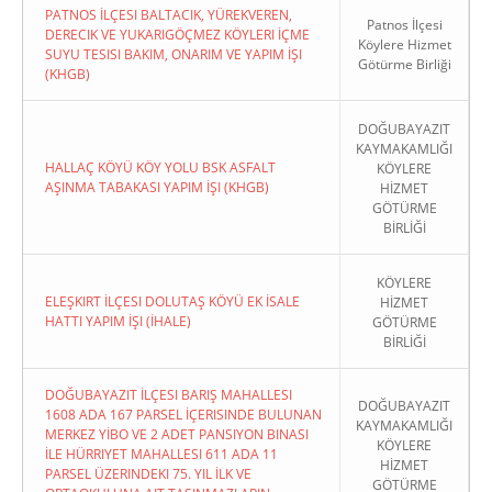
PATNOS İLÇESI BALTACIK, YÜREKVEREN,
Patnos İlçesi
DERECIK VE YUKARIGÖÇMEZ KÖYLERI İÇME
Köylere Hizmet
SUYU TESISI BAKIM, ONARIM VE YAPIM İŞI
Götürme Birliği
(KHGB)
DOĞUBAYAZIT
KAYMAKAMLIĞI
HALLAÇ KÖYÜ KÖY YOLU BSK ASFALT
KÖYLERE
AŞINMA TABAKASI YAPIM İŞI (KHGB)
HİZMET
GÖTÜRME
BİRLİĞİ
KÖYLERE
ELEŞKIRT İLÇESI DOLUTAŞ KÖYÜ EK İSALE
HİZMET
HATTI YAPIM İŞI (İHALE)
GÖTÜRME
BİRLİĞİ
DOĞUBAYAZIT İLÇESI BARIŞ MAHALLESI
DOĞUBAYAZIT
1608 ADA 167 PARSEL İÇERISINDE BULUNAN
KAYMAKAMLIĞI
MERKEZ YİBO VE 2 ADET PANSIYON BINASI
KÖYLERE
İLE HÜRRIYET MAHALLESI 611 ADA 11
HİZMET
PARSEL ÜZERINDEKI 75. YIL İLK VE
GÖTÜRME