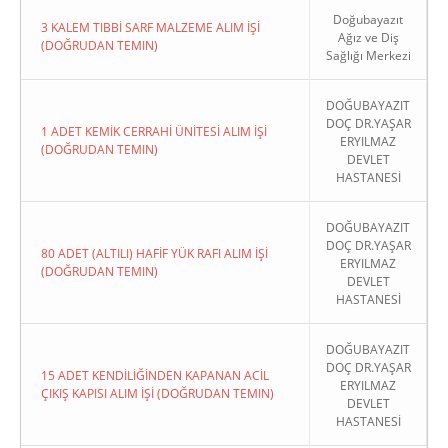
Doğubayazıt
3 KALEM TIBBİ SARF MALZEME ALIM İŞİ
Ağız ve Diş
(DOĞRUDAN TEMIN)
Sağlığı Merkezi
DOĞUBAYAZIT
DOÇ DR.YAŞAR
1 ADET KEMİK CERRAHİ ÜNİTESİ ALIM İŞİ
ERYILMAZ
(DOĞRUDAN TEMIN)
DEVLET
HASTANESİ
DOĞUBAYAZIT
DOÇ DR.YAŞAR
80 ADET (ALTILI) HAFİF YÜK RAFI ALIM İŞİ
ERYILMAZ
(DOĞRUDAN TEMIN)
DEVLET
HASTANESİ
DOĞUBAYAZIT
DOÇ DR.YAŞAR
15 ADET KENDİLİĞİNDEN KAPANAN ACİL
ERYILMAZ
ÇIKIŞ KAPISI ALIM İŞİ (DOĞRUDAN TEMIN)
DEVLET
HASTANESİ