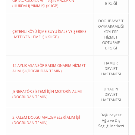
ORTAOKULUNA AIT TAŞINMAZLARIN
BİRLİĞİ
(HURDALI) YIKIM İŞI (KHGB)
DOĞUBAYAZIT
KAYMAKAMLIĞI
ÇETENLI KÖYÜ İÇME SUYU İSALE VE ŞEBEKE
KÖYLERE
HATTI YENILEME İŞI (KHGB)
HİZMET
GÖTÜRME
BİRLİĞİ
HAMUR
12 AYLIK ASANSÖR BAKIM ONARIM HİZMET
DEVLET
ALIM İŞİ (DOĞRUDAN TEMIN)
HASTANESİ
DİYADİN
JENERATÖR SİSTEMİ İÇİN MOTORİN ALIMI
DEVLET
(DOĞRUDAN TEMIN)
HASTANESİ
Doğubayazıt
2 KALEM DOLGU MALZEMELERİ ALIM İŞİ
Ağız ve Diş
(DOĞRUDAN TEMIN)
Sağlığı Merkezi