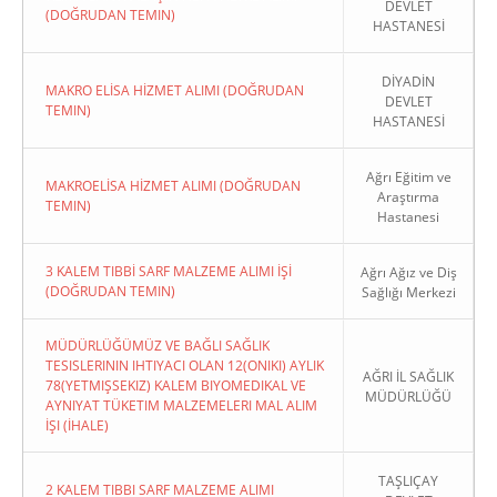
DEVLET
(DOĞRUDAN TEMIN)
HASTANESİ
DİYADİN
MAKRO ELİSA HİZMET ALIMI (DOĞRUDAN
DEVLET
TEMIN)
HASTANESİ
Ağrı Eğitim ve
MAKROELİSA HİZMET ALIMI (DOĞRUDAN
Araştırma
TEMIN)
Hastanesi
3 KALEM TIBBİ SARF MALZEME ALIMI İŞİ
Ağrı Ağız ve Diş
(DOĞRUDAN TEMIN)
Sağlığı Merkezi
MÜDÜRLÜĞÜMÜZ VE BAĞLI SAĞLIK
TESISLERININ IHTIYACI OLAN 12(ONIKI) AYLIK
AĞRI İL SAĞLIK
78(YETMIŞSEKIZ) KALEM BIYOMEDIKAL VE
MÜDÜRLÜĞÜ
AYNIYAT TÜKETIM MALZEMELERI MAL ALIM
İŞI (İHALE)
TAŞLIÇAY
2 KALEM TIBBI SARF MALZEME ALIMI