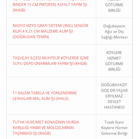
BINDER 15 CM PMT(BSK) ASFALT YAPIM İŞI
GÖTÜRME
(KHGB)
BİRLİĞİ
RADYO VİZYO GRAFİ SİSTEMİ (RVG) SENSÖR
Doğubayazıt
KILIFI 4 X 21 CM MALZEME ALIM İŞİ
Ağız ve Diş
(DOĞRUDAN TEMIN)
Sağlığı Merkezi
KÖYLERE
TAŞLIÇAY İLÇESİ MUHTELİF KÖYLERDE İÇME
HİZMET
SUYU DEPO ONARIMLARI YAPIM İŞİ (KHGB)
GÖTÜRME
BİRLİĞİ
DOĞUBAYAZIT
DOÇ DR.YAŞAR
11 KALEM TABELA VE YÖNLENDİRME
ERYILMAZ
LEVHALARI MAL ALIM İŞİ (İHALE)
DEVLET
HASTANESİ
TUTAK HÜKÜMET KONAĞININ HURDA
Tutak İlçesi
KARŞILIĞI YIKIMI VE MOLOZLARININ
Köylere Hizmet
TAŞINMASI İŞI (KHGB)
Götürme Birliği