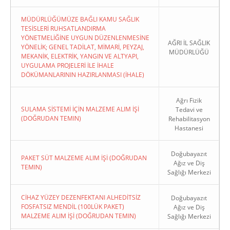
MÜDÜRLÜĞÜMÜZE BAĞLI KAMU SAĞLIK
TESİSLERİ RUHSATLANDIRMA
YÖNETMELİĞİNE UYGUN DÜZENLENMESİNE
AĞRI İL SAĞLIK
YÖNELİK; GENEL TADİLAT, MİMARİ, PEYZAJ,
MÜDÜRLÜĞÜ
MEKANİK, ELEKTRİK, YANGIN VE ALTYAPI,
UYGULAMA PROJELERİ İLE İHALE
DÖKÜMANLARININ HAZIRLANMASI (İHALE)
Ağrı Fizik
SULAMA SİSTEMİ İÇİN MALZEME ALIM İŞİ
Tedavi ve
(DOĞRUDAN TEMIN)
Rehabilitasyon
Hastanesi
Doğubayazıt
PAKET SÜT MALZEME ALIM İŞİ (DOĞRUDAN
Ağız ve Diş
TEMIN)
Sağlığı Merkezi
CİHAZ YÜZEY DEZENFEKTANI ALHEDİTSİZ
Doğubayazıt
FOSFATSIZ MENDİL (100LÜK PAKET)
Ağız ve Diş
MALZEME ALIM İŞİ (DOĞRUDAN TEMIN)
Sağlığı Merkezi