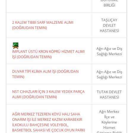
BİRLİĞİ
TAŞLIÇAY
2 KALEM TIBBİ SARF MALZEME ALIMI
DEVLET
(DOĞRUDAN TEMIN)
HASTANESİ
Copyright 2022. Ağrı Valiliği
Ağrı Ağız ve Diş
İMPLANT ÜSTÜ KRON KÖPRÜ HİZMET ALIMI
Sağlığı Merkezi
İŞİ (DOĞRUDAN TEMIN)
DUVAR TİPİ KLİMA ALIM İŞİ (DOĞRUDAN
Ağrı Ağız ve Diş
TEMIN)
Sağlığı Merkezi
NST CIHAZLARI İÇIN 3 KALEM YEDEK PARÇA
TUTAK DEVLET
ALIMI (DOĞRUDAN TEMIN)
HASTANESİ
Ağrı Merkez
AĞRI MERKEZ TEZEREN KÖYÜ HALI SAHA
İlçe ve
ONARIM İŞI İLE MERKEZ KAZIM KARABEKIR
Köylerine
İLKOKULU BAHÇESINE VOLEYBOL,
Hizmet
BASKETBOL SAHASI VE ÇOCUK OYUN PARKI
Götürme Birliği