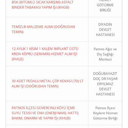
BSK (BITÜMLÜ SICAK KARIŞIM) ASFALT
GÖTÜRME
BINDER TABAKASI YAPIM İŞI (KHGB)
BİRLİĞİ
DİYADİN
TEMİZLİK MALZEME ALIMI (DOĞRUDAN
DEVLET
TEMIN)
HASTANESİ
12 AYLIK 1 KISIM 1 KALEM İMPLANT ÜSTÜ
Patnos Ağız ve
KRON KÖPRÜ (SERAMİK) HİZMET ALIM İŞİ
Diş Sağlığı
(İHALE)
Merkezi
DOĞUBAYAZIT
DOÇ DR.YAŞAR
30 ADET PEDALLI METAL ÇÖP KOVASI (70) LT
ERYILMAZ
ALIM İŞİ (DOĞRUDAN TEMIN)
DEVLET
HASTANESİ
PATNOS İLÇESI GÜVERCINLI KÖYÜ İÇME
Patnos İlçesi
SUYU TESISI VE ENH (ENERJI NAKIL HATTI)
Köylere Hizmet
BAKIM, ONARIM VE YAPIM İŞI (KHGB)
Götürme Birliği