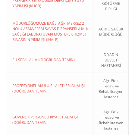
PREFABRIK BETONARME DEPO İÇME SUYU
GÖTÜRME
YAPIM İŞI (KHGB)
BİRLİĞİ
MÜDÜRLÜĞÜMÜZE BAĞLI AĞRI MERKEZ 2
NOLU ASM/VEREM SAVAŞ DISPANSERI /HALK
AĞRI İL SAĞLIK
SAĞLIĞI LABORATUVARI MÜŞTEREK HIZMET
MÜDÜRLÜĞÜ
BINASININ YIKIM İŞI (İHALE)
DİYADİN
SU SEBİLİ ALIMI (DOĞRUDAN TEMIN)
DEVLET
HASTANESİ
Ağrı Fizik
PROFESYONEL AKÜLÜ EL ALETLERİ ALIM İŞİ
Tedavi ve
(DOĞRUDAN TEMIN)
Rehabilitasyon
Hastanesi
Ağrı Fizik
GÜVENLİK PERSONELİ KIYAFET ALIM İŞİ
Tedavi ve
(DOĞRUDAN TEMIN)
Rehabilitasyon
Hastanesi