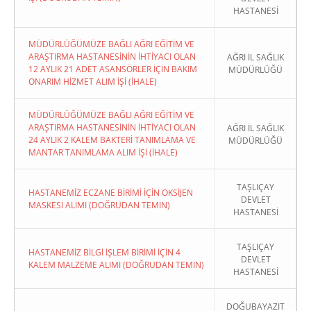
HASTANESİ
MÜDÜRLÜĞÜMÜZE BAĞLI AĞRI EĞİTİM VE
ARAŞTIRMA HASTANESİNİN İHTİYACI OLAN
AĞRI İL SAĞLIK
12 AYLIK 21 ADET ASANSÖRLER İÇİN BAKIM
MÜDÜRLÜĞÜ
ONARIM HİZMET ALIM İŞİ (İHALE)
MÜDÜRLÜĞÜMÜZE BAĞLI AĞRI EĞİTİM VE
ARAŞTIRMA HASTANESİNİN İHTİYACI OLAN
AĞRI İL SAĞLIK
24 AYLIK 2 KALEM BAKTERİ TANIMLAMA VE
MÜDÜRLÜĞÜ
MANTAR TANIMLAMA ALIM İŞİ (İHALE)
TAŞLIÇAY
HASTANEMİZ ECZANE BİRİMİ İÇİN OKSİJEN
DEVLET
MASKESİ ALIMI (DOĞRUDAN TEMIN)
HASTANESİ
TAŞLIÇAY
HASTANEMİZ BİLGİ İŞLEM BİRİMİ İÇİN 4
DEVLET
KALEM MALZEME ALIMI (DOĞRUDAN TEMIN)
HASTANESİ
DOĞUBAYAZIT