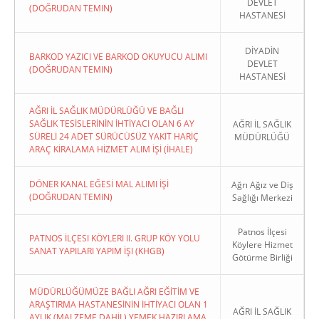
DEVLET
(DOĞRUDAN TEMIN)
HASTANESİ
DİYADİN
BARKOD YAZICI VE BARKOD OKUYUCU ALIMI
DEVLET
(DOĞRUDAN TEMIN)
HASTANESİ
AĞRI İL SAĞLIK MÜDÜRLÜĞÜ VE BAĞLI
SAĞLIK TESİSLERİNİN İHTİYACI OLAN 6 AY
AĞRI İL SAĞLIK
SÜRELİ 24 ADET SÜRÜCÜSÜZ YAKIT HARİÇ
MÜDÜRLÜĞÜ
ARAÇ KİRALAMA HİZMET ALIM İŞİ (İHALE)
DÖNER KANAL EĞESİ MAL ALIMI İŞİ
Ağrı Ağız ve Diş
(DOĞRUDAN TEMIN)
Sağlığı Merkezi
Patnos İlçesi
PATNOS İLÇESI KÖYLERI II. GRUP KÖY YOLU
Köylere Hizmet
SANAT YAPILARI YAPIM İŞI (KHGB)
Götürme Birliği
MÜDÜRLÜĞÜMÜZE BAĞLI AĞRI EĞİTİM VE
ARAŞTIRMA HASTANESİNİN İHTİYACI OLAN 1
AĞRI İL SAĞLIK
AYLIK (MALZEME DAHİL) YEMEK HAZIRLAMA