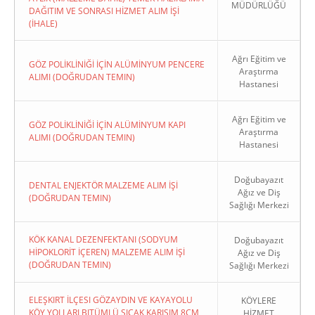
MÜDÜRLÜĞÜ
DAĞITIM VE SONRASI HİZMET ALIM İŞİ
(İHALE)
Ağrı Eğitim ve
GÖZ POLİKLİNİĞİ İÇİN ALÜMİNYUM PENCERE
Araştırma
ALIMI (DOĞRUDAN TEMIN)
Hastanesi
Ağrı Eğitim ve
GÖZ POLİKLİNİĞİ İÇİN ALÜMİNYUM KAPI
Araştırma
ALIMI (DOĞRUDAN TEMIN)
Hastanesi
Doğubayazıt
DENTAL ENJEKTÖR MALZEME ALIM İŞİ
Ağız ve Diş
(DOĞRUDAN TEMIN)
Sağlığı Merkezi
KÖK KANAL DEZENFEKTANI (SODYUM
Doğubayazıt
HİPOKLORİT İÇEREN) MALZEME ALIM İŞİ
Ağız ve Diş
(DOĞRUDAN TEMIN)
Sağlığı Merkezi
ELEŞKIRT İLÇESI GÖZAYDIN VE KAYAYOLU
KÖYLERE
KÖY YOLLARI BITÜMLÜ SICAK KARIŞIM 8CM
HİZMET