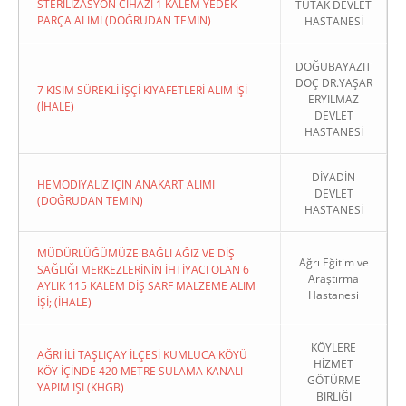
STERİLİZASYON CİHAZI 1 KALEM YEDEK
TUTAK DEVLET
PARÇA ALIMI (DOĞRUDAN TEMIN)
HASTANESİ
DOĞUBAYAZIT
DOÇ DR.YAŞAR
7 KISIM SÜREKLİ İŞÇİ KIYAFETLERİ ALIM İŞİ
ERYILMAZ
(İHALE)
DEVLET
HASTANESİ
DİYADİN
HEMODİYALİZ İÇİN ANAKART ALIMI
DEVLET
(DOĞRUDAN TEMIN)
HASTANESİ
MÜDÜRLÜĞÜMÜZE BAĞLI AĞIZ VE DİŞ
Ağrı Eğitim ve
SAĞLIĞI MERKEZLERİNİN İHTİYACI OLAN 6
Araştırma
AYLIK 115 KALEM DİŞ SARF MALZEME ALIM
Hastanesi
İŞİ; (İHALE)
KÖYLERE
AĞRI İLİ TAŞLIÇAY İLÇESİ KUMLUCA KÖYÜ
HİZMET
KÖY İÇİNDE 420 METRE SULAMA KANALI
GÖTÜRME
YAPIM İŞİ (KHGB)
BİRLİĞİ