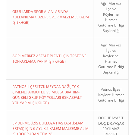
Ağrı Merkez
İlçe ve
OKULLARDA SPOR ALANLARINDA
Köylerine
KULLANILMAK ÜZERE SPOR MALZEMESI ALIM
Hizmet
IŞI (KHGB)
Götürme Birliği
Başkanlığı
Ağrı Merkez
İlçe ve
AĞRI MERKEZ ASFALT PLENTI IÇIN TRAFO VE
Köylerine
TOPRAKLAMA YAPIM IŞI (KHGB)
Hizmet
Götürme Birliği
Başkanlığı
PATNOS İLÇESI TCK MEYDANDAĞI, TCK
Patnos İlçesi
ÇIMENLI, ARMUTLU VE MOLLAIBRAHIM-
Köylere Hizmet
GÜNBELI GRUP KÖY YOLLARI BSK ASFALT
Götürme Birliği
YOL YAPIM İŞI (KHGB)
DOĞUBAYAZIT
EPİDERMOLİZİS BULLOZA HASTASI (İSLAM
DOÇ DR.YAŞAR
ERTAŞ) İÇİN 6 AYLIK 2 KALEM MALZEME ALIM
ERYILMAZ
İŞİ (DOĞRUDAN TEMIN)
DEVLET