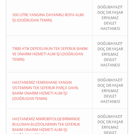
DOĞUBAYAZIT
DOÇ DR.YAŞAR
300 LİTRE YANGINA DAYANIKLI BOYA ALIM
ERYILMAZ
İŞİ (DOĞRUDAN TEMIN)
DEVLET
HASTANESİ
DOĞUBAYAZIT
TIBBİ ATIK DEPOSUNUN TEK SEFERLİK BAKIM
DOÇ DR.YAŞAR
VE ONARIM HİZMETİ ALIM İŞİ (DOĞRUDAN
ERYILMAZ
TEMIN)
DEVLET
HASTANESİ
DOĞUBAYAZIT
HASTANEMİZ YEMEKHANE YANGIN
DOÇ DR.YAŞAR
SİSTEMİNİN TEK SEFERLİK PARÇA DAHİL
ERYILMAZ
BAKIM ONARIM HİZMETİ ALIM İŞİ
DEVLET
(DOĞRUDAN TEMIN)
HASTANESİ
DOĞUBAYAZIT
HASTANEMİZ MİKROBİYOLOJİ BİRİMİNDE
DOÇ DR.YAŞAR
BULUNAN BUZDOLABININ TEK SEFERLİK
ERYILMAZ
BAKIM ONARIM HİZMETİ ALIM İŞİ
DEVLET