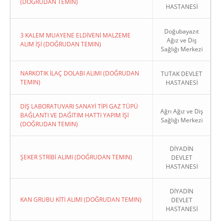
(DOĞRUDAN TEMIN)
HASTANESİ
Doğubayazıt
3 KALEM MUAYENE ELDİVENİ MALZEME
Ağız ve Diş
ALIM İŞİ (DOĞRUDAN TEMIN)
Sağlığı Merkezi
NARKOTIK İLAÇ DOLABI ALIMI (DOĞRUDAN
TUTAK DEVLET
TEMIN)
HASTANESİ
DİŞ LABORATUVARI SANAYİ TİPİ GAZ TÜPÜ
Ağrı Ağız ve Diş
BAĞLANTI VE DAĞITIM HATTI YAPIM İŞİ
Sağlığı Merkezi
(DOĞRUDAN TEMIN)
DİYADİN
ŞEKER STRİBİ ALIMI (DOĞRUDAN TEMIN)
DEVLET
HASTANESİ
DİYADİN
KAN GRUBU KİTİ ALIMI (DOĞRUDAN TEMIN)
DEVLET
HASTANESİ