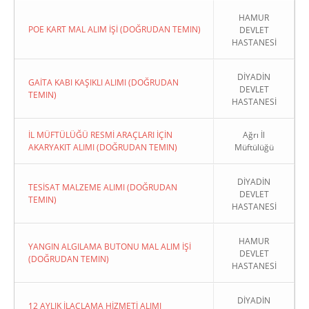
HAMUR
POE KART MAL ALIM İŞİ (DOĞRUDAN TEMIN)
DEVLET
HASTANESİ
DİYADİN
GAİTA KABI KAŞIKLI ALIMI (DOĞRUDAN
DEVLET
TEMIN)
HASTANESİ
İL MÜFTÜLÜĞÜ RESMİ ARAÇLARI İÇİN
Ağrı İl
AKARYAKIT ALIMI (DOĞRUDAN TEMIN)
Müftülüğü
DİYADİN
TESİSAT MALZEME ALIMI (DOĞRUDAN
DEVLET
TEMIN)
HASTANESİ
HAMUR
YANGIN ALGILAMA BUTONU MAL ALIM İŞİ
DEVLET
(DOĞRUDAN TEMIN)
HASTANESİ
DİYADİN
12 AYLIK İLAÇLAMA HİZMETİ ALIMI