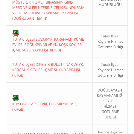
MÜŞTEREK HIZMET BINASININ GIRIŞ
MÜDÜRLÜĞÜ
MERDIVENLERI ÜZERINE ÇELIK SUNDURMA
VE BÖLME DUVAR YAPILMASI YAPIM IŞI
(DOĞRUDAN TEMIN)
Tutak İlçesi
TUTAK İLÇESI SUVAR-YK. KARAHALIT KÜME
Köylere Hizmet
EVLERI-SOĞUKPINAR VE YK. KÖŞK KÖYLERI
Götürme Birliği
İÇME SUYU YAPIM İŞI (KHGB)
TUTAK İLÇESI DIKBIYIK-BULUTPINAR VE YK.
Tutak İlçesi
KARGALIK KÖYLERI İÇME SUYU YAPIM İŞI
Köylere Hizmet
(KHGB)
Götürme Birliği
DOĞUBAYAZIT
KAYMAKAMLIĞI
KÖYLERE
KÖY OKULLARI ÇEVRE DUVARI YAPIM İŞI
HİZMET
(KHGB)
GÖTÜRME
BİRLİĞİ
Patnos Ağız ve