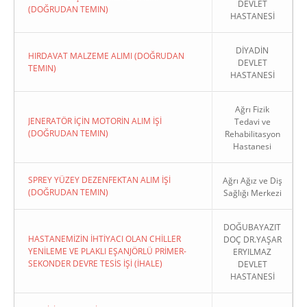
DEVLET
(DOĞRUDAN TEMIN)
HASTANESİ
DİYADİN
HIRDAVAT MALZEME ALIMI (DOĞRUDAN
DEVLET
TEMIN)
HASTANESİ
Ağrı Fizik
JENERATÖR İÇİN MOTORİN ALIM İŞİ
Tedavi ve
(DOĞRUDAN TEMIN)
Rehabilitasyon
Hastanesi
SPREY YÜZEY DEZENFEKTAN ALIM İŞİ
Ağrı Ağız ve Diş
(DOĞRUDAN TEMIN)
Sağlığı Merkezi
DOĞUBAYAZIT
HASTANEMİZİN İHTİYACI OLAN CHİLLER
DOÇ DR.YAŞAR
YENİLEME VE PLAKLI EŞANJÖRLÜ PRİMER-
ERYILMAZ
SEKONDER DEVRE TESİS İŞİ (İHALE)
DEVLET
HASTANESİ