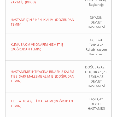
YAPIM İŞI (KHGB)
Başkanlığı
DİYADİN
HASTANE İÇİN SİNEKLİK ALIMI (DOĞRUDAN
DEVLET
TEMIN)
HASTANESİ
Ağrı Fizik
KLİMA BAKIM VE ONARIM HİZMET İŞİ
Tedavi ve
(DOĞRUDAN TEMIN)
Rehabilitasyon
Hastanesi
DOĞUBAYAZIT
HASTANEMİZ İHTİYACINA BİNAEN 2 KALEM
DOÇ DR.YAŞAR
TIBBİ SARF MALZEME ALIM İŞİ (DOĞRUDAN
ERYILMAZ
TEMIN)
DEVLET
HASTANESİ
TAŞLIÇAY
TIBBİ ATIK POŞETİ MAL ALIMI (DOĞRUDAN
DEVLET
TEMIN)
HASTANESİ