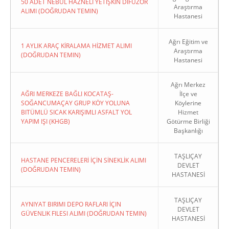
50 ADET NEBÜL HAZNELİ YETİŞKİN DİFÜZÖR
Araştırma
ALIMI (DOĞRUDAN TEMIN)
Hastanesi
Ağrı Eğitim ve
1 AYLIK ARAÇ KİRALAMA HİZMET ALIMI
Araştırma
(DOĞRUDAN TEMIN)
Hastanesi
Ağrı Merkez
AĞRI MERKEZE BAĞLI KOCATAŞ-
İlçe ve
SOĞANCUMAÇAY GRUP KÖY YOLUNA
Köylerine
BITÜMLÜ SICAK KARIŞIMLI ASFALT YOL
Hizmet
YAPIM IŞI (KHGB)
Götürme Birliği
Başkanlığı
TAŞLIÇAY
HASTANE PENCERELERİ İÇİN SİNEKLİK ALIMI
DEVLET
(DOĞRUDAN TEMIN)
HASTANESİ
TAŞLIÇAY
AYNIYAT BIRIMI DEPO RAFLARI İÇIN
DEVLET
GÜVENLIK FILESI ALIMI (DOĞRUDAN TEMIN)
HASTANESİ