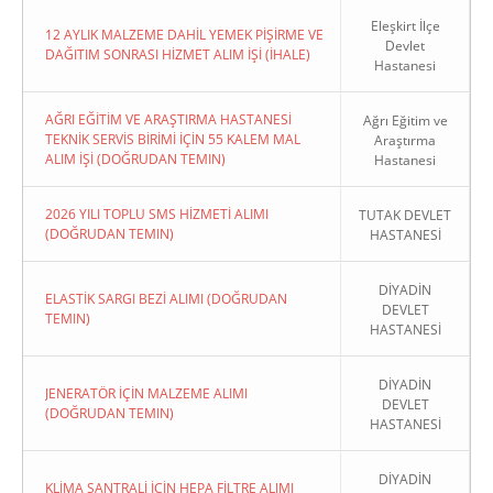
Eleşkirt İlçe
12 AYLIK MALZEME DAHİL YEMEK PİŞİRME VE
Devlet
DAĞITIM SONRASI HİZMET ALIM İŞİ (İHALE)
Hastanesi
AĞRI EĞİTİM VE ARAŞTIRMA HASTANESİ
Ağrı Eğitim ve
TEKNİK SERVİS BİRİMİ İÇİN 55 KALEM MAL
Araştırma
ALIM İŞİ (DOĞRUDAN TEMIN)
Hastanesi
2026 YILI TOPLU SMS HİZMETİ ALIMI
TUTAK DEVLET
(DOĞRUDAN TEMIN)
HASTANESİ
DİYADİN
ELASTİK SARGI BEZİ ALIMI (DOĞRUDAN
DEVLET
TEMIN)
HASTANESİ
DİYADİN
JENERATÖR İÇİN MALZEME ALIMI
DEVLET
(DOĞRUDAN TEMIN)
HASTANESİ
DİYADİN
KLİMA SANTRALİ İÇİN HEPA FİLTRE ALIMI