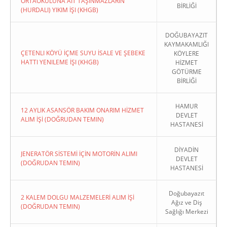
ORTAOKULUNA AIT TAŞINMAZLARIN
BİRLİĞİ
(HURDALI) YIKIM İŞI (KHGB)
DOĞUBAYAZIT
KAYMAKAMLIĞI
ÇETENLI KÖYÜ İÇME SUYU İSALE VE ŞEBEKE
KÖYLERE
HATTI YENILEME İŞI (KHGB)
HİZMET
GÖTÜRME
BİRLİĞİ
HAMUR
12 AYLIK ASANSÖR BAKIM ONARIM HİZMET
DEVLET
ALIM İŞİ (DOĞRUDAN TEMIN)
HASTANESİ
DİYADİN
JENERATÖR SİSTEMİ İÇİN MOTORİN ALIMI
DEVLET
(DOĞRUDAN TEMIN)
HASTANESİ
Doğubayazıt
2 KALEM DOLGU MALZEMELERİ ALIM İŞİ
Ağız ve Diş
(DOĞRUDAN TEMIN)
Sağlığı Merkezi