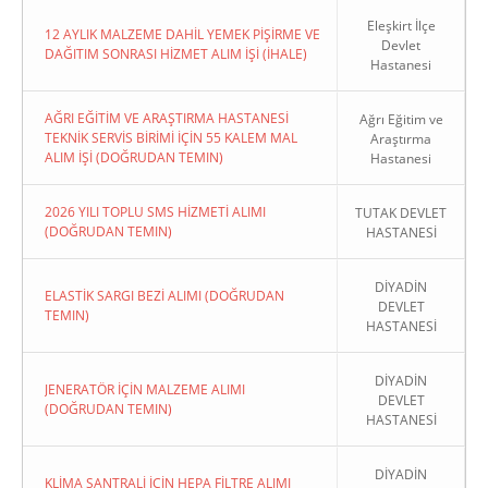
Eleşkirt İlçe
12 AYLIK MALZEME DAHİL YEMEK PİŞİRME VE
Devlet
DAĞITIM SONRASI HİZMET ALIM İŞİ (İHALE)
Hastanesi
AĞRI EĞİTİM VE ARAŞTIRMA HASTANESİ
Ağrı Eğitim ve
TEKNİK SERVİS BİRİMİ İÇİN 55 KALEM MAL
Araştırma
ALIM İŞİ (DOĞRUDAN TEMIN)
Hastanesi
2026 YILI TOPLU SMS HİZMETİ ALIMI
TUTAK DEVLET
(DOĞRUDAN TEMIN)
HASTANESİ
DİYADİN
ELASTİK SARGI BEZİ ALIMI (DOĞRUDAN
DEVLET
TEMIN)
HASTANESİ
DİYADİN
JENERATÖR İÇİN MALZEME ALIMI
DEVLET
(DOĞRUDAN TEMIN)
HASTANESİ
DİYADİN
KLİMA SANTRALİ İÇİN HEPA FİLTRE ALIMI