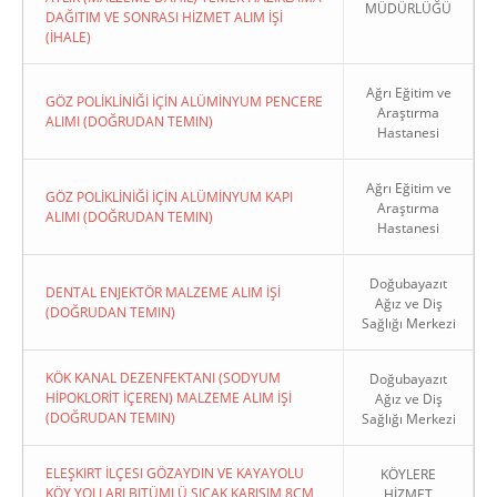
MÜDÜRLÜĞÜ
DAĞITIM VE SONRASI HİZMET ALIM İŞİ
(İHALE)
Ağrı Eğitim ve
GÖZ POLİKLİNİĞİ İÇİN ALÜMİNYUM PENCERE
Araştırma
ALIMI (DOĞRUDAN TEMIN)
Hastanesi
Ağrı Eğitim ve
GÖZ POLİKLİNİĞİ İÇİN ALÜMİNYUM KAPI
Araştırma
ALIMI (DOĞRUDAN TEMIN)
Hastanesi
Doğubayazıt
DENTAL ENJEKTÖR MALZEME ALIM İŞİ
Ağız ve Diş
(DOĞRUDAN TEMIN)
Sağlığı Merkezi
KÖK KANAL DEZENFEKTANI (SODYUM
Doğubayazıt
HİPOKLORİT İÇEREN) MALZEME ALIM İŞİ
Ağız ve Diş
(DOĞRUDAN TEMIN)
Sağlığı Merkezi
ELEŞKIRT İLÇESI GÖZAYDIN VE KAYAYOLU
KÖYLERE
KÖY YOLLARI BITÜMLÜ SICAK KARIŞIM 8CM
HİZMET