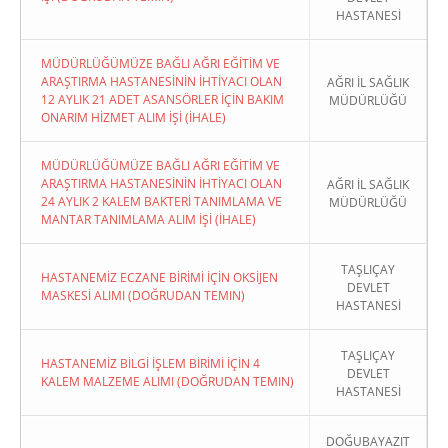
HASTANESİ
MÜDÜRLÜĞÜMÜZE BAĞLI AĞRI EĞİTİM VE
ARAŞTIRMA HASTANESİNİN İHTİYACI OLAN
AĞRI İL SAĞLIK
12 AYLIK 21 ADET ASANSÖRLER İÇİN BAKIM
MÜDÜRLÜĞÜ
ONARIM HİZMET ALIM İŞİ (İHALE)
MÜDÜRLÜĞÜMÜZE BAĞLI AĞRI EĞİTİM VE
ARAŞTIRMA HASTANESİNİN İHTİYACI OLAN
AĞRI İL SAĞLIK
24 AYLIK 2 KALEM BAKTERİ TANIMLAMA VE
MÜDÜRLÜĞÜ
MANTAR TANIMLAMA ALIM İŞİ (İHALE)
TAŞLIÇAY
HASTANEMİZ ECZANE BİRİMİ İÇİN OKSİJEN
DEVLET
MASKESİ ALIMI (DOĞRUDAN TEMIN)
HASTANESİ
TAŞLIÇAY
HASTANEMİZ BİLGİ İŞLEM BİRİMİ İÇİN 4
DEVLET
KALEM MALZEME ALIMI (DOĞRUDAN TEMIN)
HASTANESİ
DOĞUBAYAZIT