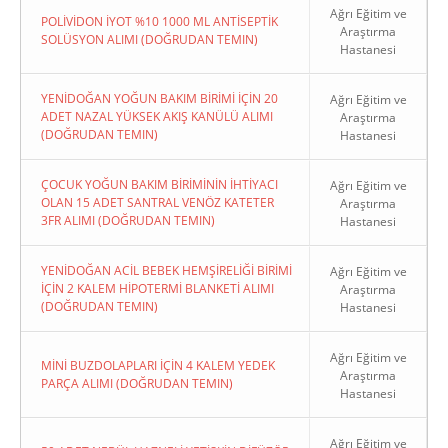
Ağrı Eğitim ve
POLİVİDON İYOT %10 1000 ML ANTİSEPTİK
Araştırma
SOLÜSYON ALIMI (DOĞRUDAN TEMIN)
Hastanesi
YENİDOĞAN YOĞUN BAKIM BİRİMİ İÇİN 20
Ağrı Eğitim ve
ADET NAZAL YÜKSEK AKIŞ KANÜLÜ ALIMI
Araştırma
(DOĞRUDAN TEMIN)
Hastanesi
ÇOCUK YOĞUN BAKIM BİRİMİNİN İHTİYACI
Ağrı Eğitim ve
OLAN 15 ADET SANTRAL VENÖZ KATETER
Araştırma
3FR ALIMI (DOĞRUDAN TEMIN)
Hastanesi
YENİDOĞAN ACİL BEBEK HEMŞİRELİĞİ BİRİMİ
Ağrı Eğitim ve
İÇİN 2 KALEM HİPOTERMİ BLANKETİ ALIMI
Araştırma
(DOĞRUDAN TEMIN)
Hastanesi
Ağrı Eğitim ve
MİNİ BUZDOLAPLARI İÇİN 4 KALEM YEDEK
Araştırma
PARÇA ALIMI (DOĞRUDAN TEMIN)
Hastanesi
Ağrı Eğitim ve