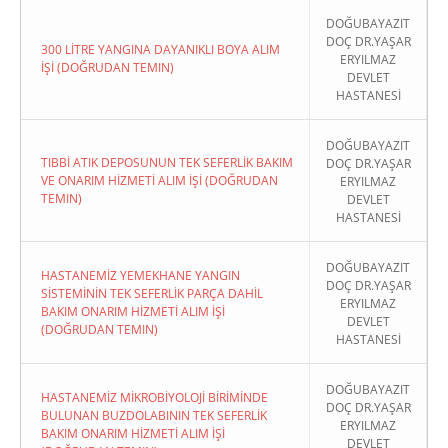
DOĞUBAYAZIT
DOÇ DR.YAŞAR
300 LİTRE YANGINA DAYANIKLI BOYA ALIM
ERYILMAZ
İŞİ (DOĞRUDAN TEMIN)
DEVLET
HASTANESİ
DOĞUBAYAZIT
TIBBİ ATIK DEPOSUNUN TEK SEFERLİK BAKIM
DOÇ DR.YAŞAR
VE ONARIM HİZMETİ ALIM İŞİ (DOĞRUDAN
ERYILMAZ
TEMIN)
DEVLET
HASTANESİ
DOĞUBAYAZIT
HASTANEMİZ YEMEKHANE YANGIN
DOÇ DR.YAŞAR
SİSTEMİNİN TEK SEFERLİK PARÇA DAHİL
ERYILMAZ
BAKIM ONARIM HİZMETİ ALIM İŞİ
DEVLET
(DOĞRUDAN TEMIN)
HASTANESİ
DOĞUBAYAZIT
HASTANEMİZ MİKROBİYOLOJİ BİRİMİNDE
DOÇ DR.YAŞAR
BULUNAN BUZDOLABININ TEK SEFERLİK
ERYILMAZ
BAKIM ONARIM HİZMETİ ALIM İŞİ
DEVLET