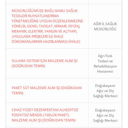
MÜDÜRLÜĞÜMÜZE BAĞLI KAMU SAĞLIK
TESİSLERİ RUHSATLANDIRMA
YÖNETMELİĞİNE UYGUN DÜZENLENMESİNE
AĞRI İL SAĞLIK
YÖNELİK; GENEL TADİLAT, MİMARİ, PEYZAJ,
MÜDÜRLÜĞÜ
MEKANİK, ELEKTRİK, YANGIN VE ALTYAPI,
UYGULAMA PROJELERİ İLE İHALE
DÖKÜMANLARININ HAZIRLANMASI (İHALE)
Ağrı Fizik
SULAMA SİSTEMİ İÇİN MALZEME ALIM İŞİ
Tedavi ve
(DOĞRUDAN TEMIN)
Rehabilitasyon
Hastanesi
Doğubayazıt
PAKET SÜT MALZEME ALIM İŞİ (DOĞRUDAN
Ağız ve Diş
TEMIN)
Sağlığı Merkezi
CİHAZ YÜZEY DEZENFEKTANI ALHEDİTSİZ
Doğubayazıt
FOSFATSIZ MENDİL (100LÜK PAKET)
Ağız ve Diş
MALZEME ALIM İŞİ (DOĞRUDAN TEMIN)
Sağlığı Merkezi