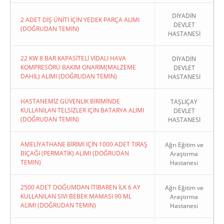
DİYADİN
2 ADET DİŞ ÜNİTİ İÇİN YEDEK PARÇA ALIMI
DEVLET
(DOĞRUDAN TEMIN)
HASTANESİ
22 KW 8 BAR KAPASİTELİ VİDALI HAVA
DİYADİN
KOMPRESÖRÜ BAKIM ONARIM(MALZEME
DEVLET
DAHİL) ALIMI (DOĞRUDAN TEMIN)
HASTANESİ
HASTANEMİZ GÜVENLİK BİRİMİNDE
TAŞLIÇAY
KULLANILAN TELSİZLER İÇİN BATARYA ALIMI
DEVLET
(DOĞRUDAN TEMIN)
HASTANESİ
AMELİYATHANE BİRİMİ İÇİN 1000 ADET TIRAŞ
Ağrı Eğitim ve
BIÇAĞI (PERMATİK) ALIMI (DOĞRUDAN
Araştırma
TEMIN)
Hastanesi
2500 ADET DOĞUMDAN İTİBAREN İLK 6 AY
Ağrı Eğitim ve
KULLANILAN SIVI BEBEK MAMASI 90 ML
Araştırma
ALIMI (DOĞRUDAN TEMIN)
Hastanesi