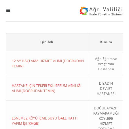
MENÜ
Ana Sayfa
ihale
İşin Adı
Kurum
Dogrudan Temin
Ağrı Eğitim ve
12 AY İLAÇLAMA HİZMET ALIMI (DOĞRUDAN
Araştırma
TEMIN)
Hastanesi
Sodes
DİYADİN
KHGB
HASTANE İÇİN TEKERLEKLİ SERUM ASKILIĞI
DEVLET
ALIMI (DOĞRUDAN TEMIN)
HASTANESİ
Okul
DOĞUBAYAZIT
KAYMAKAMLIĞI
Sonuçlanan Kayıtlar
ESNEMEZ KÖYÜ İÇME SUYU İSALE HATTI
KÖYLERE
YAPIM İŞI (KHGB)
HİZMET
Kapat
GÖTÜRME