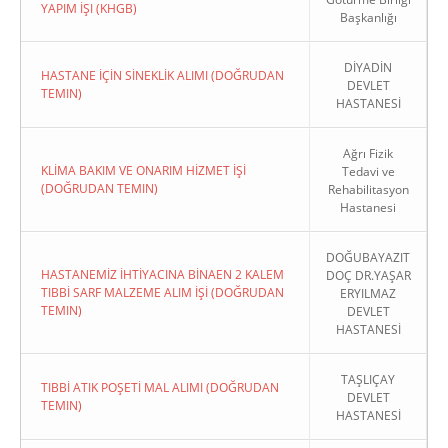
YAPIM İŞI (KHGB)
Başkanlığı
DİYADİN
HASTANE İÇİN SİNEKLİK ALIMI (DOĞRUDAN
DEVLET
TEMIN)
HASTANESİ
Ağrı Fizik
KLİMA BAKIM VE ONARIM HİZMET İŞİ
Tedavi ve
(DOĞRUDAN TEMIN)
Rehabilitasyon
Hastanesi
DOĞUBAYAZIT
HASTANEMİZ İHTİYACINA BİNAEN 2 KALEM
DOÇ DR.YAŞAR
TIBBİ SARF MALZEME ALIM İŞİ (DOĞRUDAN
ERYILMAZ
TEMIN)
DEVLET
HASTANESİ
TAŞLIÇAY
TIBBİ ATIK POŞETİ MAL ALIMI (DOĞRUDAN
DEVLET
TEMIN)
HASTANESİ