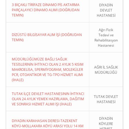
3 BIÇAKLI TİRİFAZE DİNAMO PİS AKTARMA
DİYADİN
PARÇALAYICI DİNAMO ALIMI (DOĞRUDAN
DEVLET
TEMIN)
HASTANESİ
Ağrı Fizik
DİZÜSTÜ BİLGİSAYAR ALIM İŞİ (DOĞRUDAN
Tedavi ve
TEMIN)
Rehabilitasyon
Hastanesi
MÜDÜRLÜĞÜMÜZE BAĞLI SAĞLIK
TESİSLERİNİN İHTİYACI OLAN 2 AYLIK 5 KISIM
AĞRI İL SAĞLIK
MAKROELİSA, SPERMİYOGRAM, MOLEKÜLER
MÜDÜRLÜĞÜ
PCR, OTOANTİKOR VE TG-TPO HİZMET ALIMI
(İHALE)
TUTAK İLÇE DEVLET HASTANESININ İHTIYACI
TUTAK DEVLET
OLAN 24 AYLIK YEMEK HAZIRLAMA, DAĞITIM
HASTANESİ
VE SONRASI HIZMET ALIMI İŞI (İHALE)
DİYADİN
DIYADIN KARAHASAN DERESI-TAZEKENT
KÖYLERE
KÖYÜ-MOLLAKARA KÖYÜ ARASI YOLU 14 KM
HİZMET