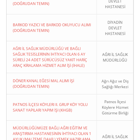
DEVLET
(DOĞRUDAN TEMIN)
HASTANESİ
DİYADİN
BARKOD YAZICI VE BARKOD OKUYUCU ALIMI
DEVLET
(DOĞRUDAN TEMIN)
HASTANESİ
AĞRI İL SAĞLIK MÜDÜRLÜĞÜ VE BAĞLI
SAĞLIK TESİSLERİNİN İHTİYACI OLAN 6 AY
AĞRI İL SAĞLIK
SÜRELİ 24 ADET SÜRÜCÜSÜZ YAKIT HARİÇ
MÜDÜRLÜĞÜ
ARAÇ KİRALAMA HİZMET ALIM İŞİ (İHALE)
DÖNER KANAL EĞESİ MAL ALIMI İŞİ
Ağrı Ağız ve Diş
(DOĞRUDAN TEMIN)
Sağlığı Merkezi
Patnos İlçesi
PATNOS İLÇESI KÖYLERI II. GRUP KÖY YOLU
Köylere Hizmet
SANAT YAPILARI YAPIM İŞI (KHGB)
Götürme Birliği
MÜDÜRLÜĞÜMÜZE BAĞLI AĞRI EĞİTİM VE
ARAŞTIRMA HASTANESİNİN İHTİYACI OLAN 1
AĞRI İL SAĞLIK
AYLIK (MALZEME DAHİL) YEMEK HAZIRLAMA