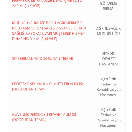
PREFABRIK BETONARME DEPO İÇME SUYU
GÖTÜRME
YAPIM İŞI (KHGB)
BİRLİĞİ
MÜDÜRLÜĞÜMÜZE BAĞLI AĞRI MERKEZ 2
NOLU ASM/VEREM SAVAŞ DISPANSERI /HALK
AĞRI İL SAĞLIK
SAĞLIĞI LABORATUVARI MÜŞTEREK HIZMET
MÜDÜRLÜĞÜ
BINASININ YIKIM İŞI (İHALE)
DİYADİN
SU SEBİLİ ALIMI (DOĞRUDAN TEMIN)
DEVLET
HASTANESİ
Ağrı Fizik
PROFESYONEL AKÜLÜ EL ALETLERİ ALIM İŞİ
Tedavi ve
(DOĞRUDAN TEMIN)
Rehabilitasyon
Hastanesi
Ağrı Fizik
GÜVENLİK PERSONELİ KIYAFET ALIM İŞİ
Tedavi ve
(DOĞRUDAN TEMIN)
Rehabilitasyon
Hastanesi