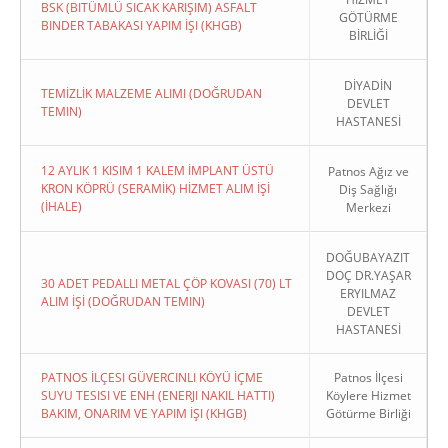
BSK (BITÜMLÜ SICAK KARIŞIM) ASFALT
GÖTÜRME
BINDER TABAKASI YAPIM İŞI (KHGB)
BİRLİĞİ
DİYADİN
TEMİZLİK MALZEME ALIMI (DOĞRUDAN
DEVLET
TEMIN)
HASTANESİ
12 AYLIK 1 KISIM 1 KALEM İMPLANT ÜSTÜ
Patnos Ağız ve
KRON KÖPRÜ (SERAMİK) HİZMET ALIM İŞİ
Diş Sağlığı
(İHALE)
Merkezi
DOĞUBAYAZIT
DOÇ DR.YAŞAR
30 ADET PEDALLI METAL ÇÖP KOVASI (70) LT
ERYILMAZ
ALIM İŞİ (DOĞRUDAN TEMIN)
DEVLET
HASTANESİ
PATNOS İLÇESI GÜVERCINLI KÖYÜ İÇME
Patnos İlçesi
SUYU TESISI VE ENH (ENERJI NAKIL HATTI)
Köylere Hizmet
BAKIM, ONARIM VE YAPIM İŞI (KHGB)
Götürme Birliği