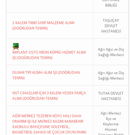
BİRLİĞİ
TAŞLIÇAY
2 KALEM TIBBİ SARF MALZEME ALIMI
DEVLET
(DOĞRUDAN TEMIN)
HASTANESİ
Copyright 2022. Ağrı Valiliği
Ağrı Ağız ve Diş
İMPLANT ÜSTÜ KRON KÖPRÜ HİZMET ALIMI
Sağlığı Merkezi
İŞİ (DOĞRUDAN TEMIN)
DUVAR TİPİ KLİMA ALIM İŞİ (DOĞRUDAN
Ağrı Ağız ve Diş
TEMIN)
Sağlığı Merkezi
NST CIHAZLARI İÇIN 3 KALEM YEDEK PARÇA
TUTAK DEVLET
ALIMI (DOĞRUDAN TEMIN)
HASTANESİ
Ağrı Merkez
AĞRI MERKEZ TEZEREN KÖYÜ HALI SAHA
İlçe ve
ONARIM İŞI İLE MERKEZ KAZIM KARABEKIR
Köylerine
İLKOKULU BAHÇESINE VOLEYBOL,
Hizmet
BASKETBOL SAHASI VE ÇOCUK OYUN PARKI
Götürme Birliği