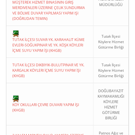
MÜŞTEREK HIZMET BINASININ GIRIŞ
MÜDÜRLÜĞÜ
MERDIVENLERI ÜZERINE ÇELIK SUNDURMA
VE BÖLME DUVAR YAPILMASI YAPIM IŞI
(DOĞRUDAN TEMIN)
Tutak İlçesi
TUTAK İLÇESI SUVAR-YK. KARAHALIT KÜME
Köylere Hizmet
EVLERI-SOĞUKPINAR VE YK. KÖŞK KÖYLERI
Götürme Birliği
İÇME SUYU YAPIM İŞI (KHGB)
TUTAK İLÇESI DIKBIYIK-BULUTPINAR VE YK.
Tutak İlçesi
KARGALIK KÖYLERI İÇME SUYU YAPIM İŞI
Köylere Hizmet
(KHGB)
Götürme Birliği
DOĞUBAYAZIT
KAYMAKAMLIĞI
KÖYLERE
KÖY OKULLARI ÇEVRE DUVARI YAPIM İŞI
HİZMET
(KHGB)
GÖTÜRME
BİRLİĞİ
Patnos Ağız ve