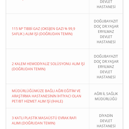
DEVLET
HASTANESİ
DOĞUBAYAZIT
DOÇ DR.YAŞAR
115 M³ TIBBİ GAZ (OKSİJEN GAZI % 99,9
ERYILMAZ
SAFLIK ) ALIM İŞİ (DOĞRUDAN TEMIN)
DEVLET
HASTANESİ
DOĞUBAYAZIT
DOÇ DR.YAŞAR
2 KALEM HEMODİYALİZ SOLÜSYONU ALIM İŞİ
ERYILMAZ
(DOĞRUDAN TEMIN)
DEVLET
HASTANESİ
MÜDÜRLÜĞÜMÜZE BAĞLI AĞRI EĞİTİM VE
AĞRI İL SAĞLIK
ARAŞTIRMA HASTANESİNİN İHTİYACI OLAN
MÜDÜRLÜĞÜ
PET/BT HİZMET ALIM İŞİ (İHALE)
DİYADİN
3 KATLI PLASTİK MASAÜSTÜ EVRAK RAFI
DEVLET
ALIMI (DOĞRUDAN TEMIN)
HASTANESİ