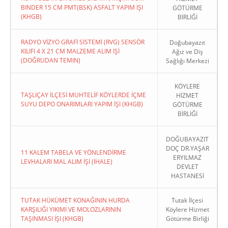
BINDER 15 CM PMT(BSK) ASFALT YAPIM İŞI
GÖTÜRME
(KHGB)
BİRLİĞİ
RADYO VİZYO GRAFİ SİSTEMİ (RVG) SENSÖR
Doğubayazıt
KILIFI 4 X 21 CM MALZEME ALIM İŞİ
Ağız ve Diş
(DOĞRUDAN TEMIN)
Sağlığı Merkezi
KÖYLERE
TAŞLIÇAY İLÇESİ MUHTELİF KÖYLERDE İÇME
HİZMET
SUYU DEPO ONARIMLARI YAPIM İŞİ (KHGB)
GÖTÜRME
BİRLİĞİ
DOĞUBAYAZIT
DOÇ DR.YAŞAR
11 KALEM TABELA VE YÖNLENDİRME
ERYILMAZ
LEVHALARI MAL ALIM İŞİ (İHALE)
DEVLET
HASTANESİ
TUTAK HÜKÜMET KONAĞININ HURDA
Tutak İlçesi
KARŞILIĞI YIKIMI VE MOLOZLARININ
Köylere Hizmet
TAŞINMASI İŞI (KHGB)
Götürme Birliği