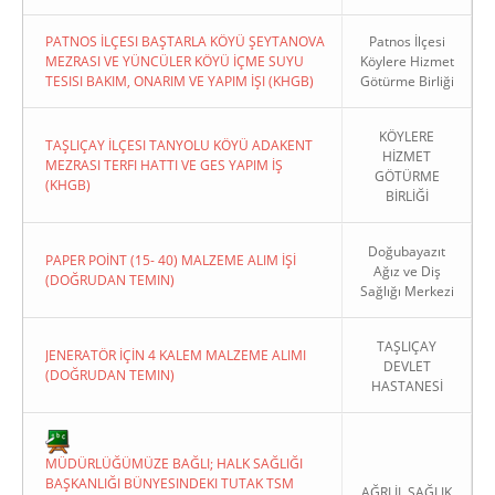
PATNOS İLÇESI BAŞTARLA KÖYÜ ŞEYTANOVA
Patnos İlçesi
MEZRASI VE YÜNCÜLER KÖYÜ İÇME SUYU
Köylere Hizmet
TESISI BAKIM, ONARIM VE YAPIM İŞI (KHGB)
Götürme Birliği
KÖYLERE
TAŞLIÇAY İLÇESI TANYOLU KÖYÜ ADAKENT
HİZMET
MEZRASI TERFI HATTI VE GES YAPIM İŞ
GÖTÜRME
(KHGB)
BİRLİĞİ
Doğubayazıt
PAPER POİNT (15- 40) MALZEME ALIM İŞİ
Ağız ve Diş
(DOĞRUDAN TEMIN)
Sağlığı Merkezi
TAŞLIÇAY
JENERATÖR İÇİN 4 KALEM MALZEME ALIMI
DEVLET
(DOĞRUDAN TEMIN)
HASTANESİ
MÜDÜRLÜĞÜMÜZE BAĞLI; HALK SAĞLIĞI
BAŞKANLIĞI BÜNYESINDEKI TUTAK TSM
AĞRI İL SAĞLIK