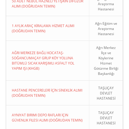
50 ADET NEBÜL HAZNELİ YETİŞKİN DİFÜZÖR
Araştırma
ALIMI (DOĞRUDAN TEMIN)
Hastanesi
Ağrı Eğitim ve
1 AYLIK ARAÇ KİRALAMA HİZMET ALIMI
Araştırma
(DOĞRUDAN TEMIN)
Hastanesi
Ağrı Merkez
AĞRI MERKEZE BAĞLI KOCATAŞ-
İlçe ve
SOĞANCUMAÇAY GRUP KÖY YOLUNA
Köylerine
BITÜMLÜ SICAK KARIŞIMLI ASFALT YOL
Hizmet
YAPIM IŞI (KHGB)
Götürme Birliği
Başkanlığı
TAŞLIÇAY
HASTANE PENCERELERİ İÇİN SİNEKLİK ALIMI
DEVLET
(DOĞRUDAN TEMIN)
HASTANESİ
TAŞLIÇAY
AYNIYAT BIRIMI DEPO RAFLARI İÇIN
DEVLET
GÜVENLIK FILESI ALIMI (DOĞRUDAN TEMIN)
HASTANESİ