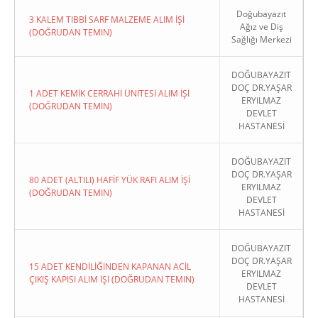
Doğubayazıt
3 KALEM TIBBİ SARF MALZEME ALIM İŞİ
Ağız ve Diş
(DOĞRUDAN TEMIN)
Sağlığı Merkezi
DOĞUBAYAZIT
DOÇ DR.YAŞAR
1 ADET KEMİK CERRAHİ ÜNİTESİ ALIM İŞİ
ERYILMAZ
(DOĞRUDAN TEMIN)
DEVLET
HASTANESİ
DOĞUBAYAZIT
DOÇ DR.YAŞAR
80 ADET (ALTILI) HAFİF YÜK RAFI ALIM İŞİ
ERYILMAZ
(DOĞRUDAN TEMIN)
DEVLET
HASTANESİ
DOĞUBAYAZIT
DOÇ DR.YAŞAR
15 ADET KENDİLİĞİNDEN KAPANAN ACİL
ERYILMAZ
ÇIKIŞ KAPISI ALIM İŞİ (DOĞRUDAN TEMIN)
DEVLET
HASTANESİ