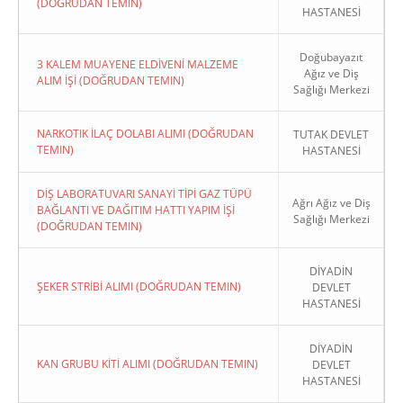
(DOĞRUDAN TEMIN)
HASTANESİ
Doğubayazıt
3 KALEM MUAYENE ELDİVENİ MALZEME
Ağız ve Diş
ALIM İŞİ (DOĞRUDAN TEMIN)
Sağlığı Merkezi
NARKOTIK İLAÇ DOLABI ALIMI (DOĞRUDAN
TUTAK DEVLET
TEMIN)
HASTANESİ
DİŞ LABORATUVARI SANAYİ TİPİ GAZ TÜPÜ
Ağrı Ağız ve Diş
BAĞLANTI VE DAĞITIM HATTI YAPIM İŞİ
Sağlığı Merkezi
(DOĞRUDAN TEMIN)
DİYADİN
ŞEKER STRİBİ ALIMI (DOĞRUDAN TEMIN)
DEVLET
HASTANESİ
DİYADİN
KAN GRUBU KİTİ ALIMI (DOĞRUDAN TEMIN)
DEVLET
HASTANESİ