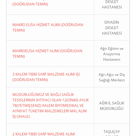
DEVLET
(DOĞRUDAN TEMIN)
HASTANESİ
DİYADİN
MAKRO ELİSA HİZMET ALIMI (DOĞRUDAN
DEVLET
TEMIN)
HASTANESİ
Ağrı Eğitim ve
MAKROELİSA HİZMET ALIMI (DOĞRUDAN
Araştırma
TEMIN)
Hastanesi
3 KALEM TIBBİ SARF MALZEME ALIMI İŞİ
Ağrı Ağız ve Diş
(DOĞRUDAN TEMIN)
Sağlığı Merkezi
MÜDÜRLÜĞÜMÜZ VE BAĞLI SAĞLIK
TESISLERININ IHTIYACI OLAN 12(ONIKI) AYLIK
AĞRI İL SAĞLIK
78(YETMIŞSEKIZ) KALEM BIYOMEDIKAL VE
MÜDÜRLÜĞÜ
AYNIYAT TÜKETIM MALZEMELERI MAL ALIM
İŞI (İHALE)
TAŞLIÇAY
2 KALEM TIBBI SARF MALZEME ALIMI