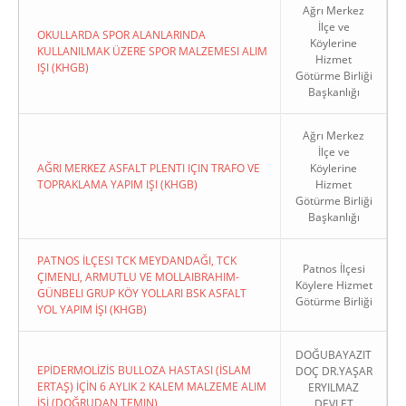
Ağrı Merkez
İlçe ve
OKULLARDA SPOR ALANLARINDA
Köylerine
KULLANILMAK ÜZERE SPOR MALZEMESI ALIM
Hizmet
IŞI (KHGB)
Götürme Birliği
Başkanlığı
Ağrı Merkez
İlçe ve
AĞRI MERKEZ ASFALT PLENTI IÇIN TRAFO VE
Köylerine
TOPRAKLAMA YAPIM IŞI (KHGB)
Hizmet
Götürme Birliği
Başkanlığı
PATNOS İLÇESI TCK MEYDANDAĞI, TCK
Patnos İlçesi
ÇIMENLI, ARMUTLU VE MOLLAIBRAHIM-
Köylere Hizmet
GÜNBELI GRUP KÖY YOLLARI BSK ASFALT
Götürme Birliği
YOL YAPIM İŞI (KHGB)
DOĞUBAYAZIT
EPİDERMOLİZİS BULLOZA HASTASI (İSLAM
DOÇ DR.YAŞAR
ERTAŞ) İÇİN 6 AYLIK 2 KALEM MALZEME ALIM
ERYILMAZ
İŞİ (DOĞRUDAN TEMIN)
DEVLET