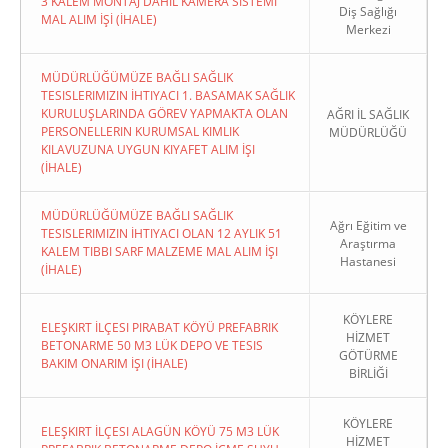
3 KALEM MONTAJ DAHİL KAMERA SİSTEMİ
Diş Sağlığı
MAL ALIM İŞİ (İHALE)
Merkezi
MÜDÜRLÜĞÜMÜZE BAĞLI SAĞLIK
TESISLERIMIZIN İHTIYACI 1. BASAMAK SAĞLIK
KURULUŞLARINDA GÖREV YAPMAKTA OLAN
AĞRI İL SAĞLIK
PERSONELLERIN KURUMSAL KIMLIK
MÜDÜRLÜĞÜ
KILAVUZUNA UYGUN KIYAFET ALIM İŞI
(İHALE)
MÜDÜRLÜĞÜMÜZE BAĞLI SAĞLIK
Ağrı Eğitim ve
TESISLERIMIZIN İHTIYACI OLAN 12 AYLIK 51
Araştırma
KALEM TIBBI SARF MALZEME MAL ALIM İŞI
Hastanesi
(İHALE)
KÖYLERE
ELEŞKIRT İLÇESI PIRABAT KÖYÜ PREFABRIK
HİZMET
BETONARME 50 M3 LÜK DEPO VE TESIS
GÖTÜRME
BAKIM ONARIM İŞI (İHALE)
BİRLİĞİ
KÖYLERE
ELEŞKIRT İLÇESI ALAGÜN KÖYÜ 75 M3 LÜK
HİZMET