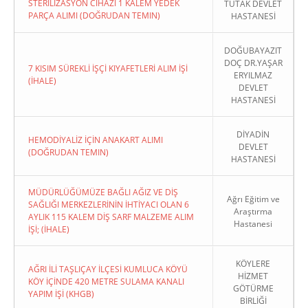
STERİLİZASYON CİHAZI 1 KALEM YEDEK
TUTAK DEVLET
PARÇA ALIMI (DOĞRUDAN TEMIN)
HASTANESİ
DOĞUBAYAZIT
DOÇ DR.YAŞAR
7 KISIM SÜREKLİ İŞÇİ KIYAFETLERİ ALIM İŞİ
ERYILMAZ
(İHALE)
DEVLET
HASTANESİ
DİYADİN
HEMODİYALİZ İÇİN ANAKART ALIMI
DEVLET
(DOĞRUDAN TEMIN)
HASTANESİ
MÜDÜRLÜĞÜMÜZE BAĞLI AĞIZ VE DİŞ
Ağrı Eğitim ve
SAĞLIĞI MERKEZLERİNİN İHTİYACI OLAN 6
Araştırma
AYLIK 115 KALEM DİŞ SARF MALZEME ALIM
Hastanesi
İŞİ; (İHALE)
KÖYLERE
AĞRI İLİ TAŞLIÇAY İLÇESİ KUMLUCA KÖYÜ
HİZMET
KÖY İÇİNDE 420 METRE SULAMA KANALI
GÖTÜRME
YAPIM İŞİ (KHGB)
BİRLİĞİ