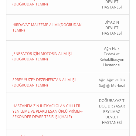
DEVLET
(DOĞRUDAN TEMIN)
HASTANESİ
DİYADİN
HIRDAVAT MALZEME ALIMI (DOĞRUDAN
DEVLET
TEMIN)
HASTANESİ
Ağrı Fizik
JENERATÖR İÇİN MOTORİN ALIM İŞİ
Tedavi ve
(DOĞRUDAN TEMIN)
Rehabilitasyon
Hastanesi
SPREY YÜZEY DEZENFEKTAN ALIM İŞİ
Ağrı Ağız ve Diş
(DOĞRUDAN TEMIN)
Sağlığı Merkezi
DOĞUBAYAZIT
HASTANEMİZİN İHTİYACI OLAN CHİLLER
DOÇ DR.YAŞAR
YENİLEME VE PLAKLI EŞANJÖRLÜ PRİMER-
ERYILMAZ
SEKONDER DEVRE TESİS İŞİ (İHALE)
DEVLET
HASTANESİ