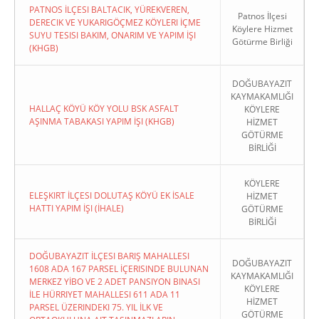
PATNOS İLÇESI BALTACIK, YÜREKVEREN,
Patnos İlçesi
DERECIK VE YUKARIGÖÇMEZ KÖYLERI İÇME
Köylere Hizmet
SUYU TESISI BAKIM, ONARIM VE YAPIM İŞI
Götürme Birliği
(KHGB)
DOĞUBAYAZIT
KAYMAKAMLIĞI
HALLAÇ KÖYÜ KÖY YOLU BSK ASFALT
KÖYLERE
AŞINMA TABAKASI YAPIM İŞI (KHGB)
HİZMET
GÖTÜRME
BİRLİĞİ
KÖYLERE
ELEŞKIRT İLÇESI DOLUTAŞ KÖYÜ EK İSALE
HİZMET
HATTI YAPIM İŞI (İHALE)
GÖTÜRME
BİRLİĞİ
DOĞUBAYAZIT İLÇESI BARIŞ MAHALLESI
DOĞUBAYAZIT
1608 ADA 167 PARSEL İÇERISINDE BULUNAN
KAYMAKAMLIĞI
MERKEZ YİBO VE 2 ADET PANSIYON BINASI
KÖYLERE
İLE HÜRRIYET MAHALLESI 611 ADA 11
HİZMET
PARSEL ÜZERINDEKI 75. YIL İLK VE
GÖTÜRME