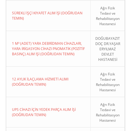
Ağrı Fizik
SÜREKLİ İŞÇİ KIYAFET ALIM İŞİ (DOĞRUDAN
Tedavi ve
TEMIN)
Rehabilitasyon
Hastanesi
DOĞUBAYAZIT
1 M³ (ADET) YARA DEBRİDMAN CİHAZLARI,
DOÇ DR.YAŞAR
YARA İRİGASYON CİHAZI PNOMATİK (POZİTİF
ERYILMAZ
BASINÇ) ALIM İŞİ (DOĞRUDAN TEMIN)
DEVLET
HASTANESİ
Ağrı Fizik
12 AYLIK İLAÇLAMA HİZMETİ ALIMI
Tedavi ve
(DOĞRUDAN TEMIN)
Rehabilitasyon
Hastanesi
Ağrı Fizik
UPS CİHAZI İÇİN YEDEK PARÇA ALIM İŞİ
Tedavi ve
(DOĞRUDAN TEMIN)
Rehabilitasyon
Hastanesi