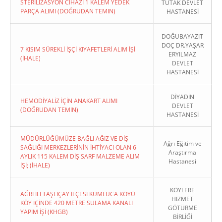
STERİLİZASYON CİHAZI 1 KALEM YEDEK
TUTAK DEVLET
PARÇA ALIMI (DOĞRUDAN TEMIN)
HASTANESİ
DOĞUBAYAZIT
DOÇ DR.YAŞAR
7 KISIM SÜREKLİ İŞÇİ KIYAFETLERİ ALIM İŞİ
ERYILMAZ
(İHALE)
DEVLET
HASTANESİ
DİYADİN
HEMODİYALİZ İÇİN ANAKART ALIMI
DEVLET
(DOĞRUDAN TEMIN)
HASTANESİ
MÜDÜRLÜĞÜMÜZE BAĞLI AĞIZ VE DİŞ
Ağrı Eğitim ve
SAĞLIĞI MERKEZLERİNİN İHTİYACI OLAN 6
Araştırma
AYLIK 115 KALEM DİŞ SARF MALZEME ALIM
Hastanesi
İŞİ; (İHALE)
KÖYLERE
AĞRI İLİ TAŞLIÇAY İLÇESİ KUMLUCA KÖYÜ
HİZMET
KÖY İÇİNDE 420 METRE SULAMA KANALI
GÖTÜRME
YAPIM İŞİ (KHGB)
BİRLİĞİ