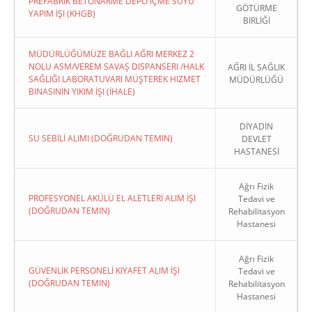
PREFABRIK BETONARME DEPO İÇME SUYU
GÖTÜRME
YAPIM İŞI (KHGB)
BİRLİĞİ
MÜDÜRLÜĞÜMÜZE BAĞLI AĞRI MERKEZ 2
NOLU ASM/VEREM SAVAŞ DISPANSERI /HALK
AĞRI İL SAĞLIK
SAĞLIĞI LABORATUVARI MÜŞTEREK HIZMET
MÜDÜRLÜĞÜ
BINASININ YIKIM İŞI (İHALE)
DİYADİN
SU SEBİLİ ALIMI (DOĞRUDAN TEMIN)
DEVLET
HASTANESİ
Ağrı Fizik
PROFESYONEL AKÜLÜ EL ALETLERİ ALIM İŞİ
Tedavi ve
(DOĞRUDAN TEMIN)
Rehabilitasyon
Hastanesi
Ağrı Fizik
GÜVENLİK PERSONELİ KIYAFET ALIM İŞİ
Tedavi ve
(DOĞRUDAN TEMIN)
Rehabilitasyon
Hastanesi