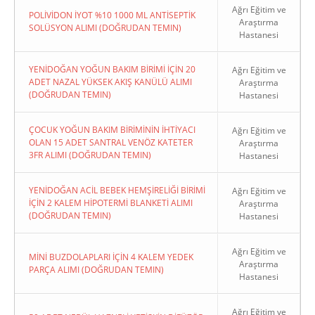
Ağrı Eğitim ve
POLİVİDON İYOT %10 1000 ML ANTİSEPTİK
Araştırma
SOLÜSYON ALIMI (DOĞRUDAN TEMIN)
Hastanesi
YENİDOĞAN YOĞUN BAKIM BİRİMİ İÇİN 20
Ağrı Eğitim ve
ADET NAZAL YÜKSEK AKIŞ KANÜLÜ ALIMI
Araştırma
(DOĞRUDAN TEMIN)
Hastanesi
ÇOCUK YOĞUN BAKIM BİRİMİNİN İHTİYACI
Ağrı Eğitim ve
OLAN 15 ADET SANTRAL VENÖZ KATETER
Araştırma
3FR ALIMI (DOĞRUDAN TEMIN)
Hastanesi
YENİDOĞAN ACİL BEBEK HEMŞİRELİĞİ BİRİMİ
Ağrı Eğitim ve
İÇİN 2 KALEM HİPOTERMİ BLANKETİ ALIMI
Araştırma
(DOĞRUDAN TEMIN)
Hastanesi
Ağrı Eğitim ve
MİNİ BUZDOLAPLARI İÇİN 4 KALEM YEDEK
Araştırma
PARÇA ALIMI (DOĞRUDAN TEMIN)
Hastanesi
Ağrı Eğitim ve