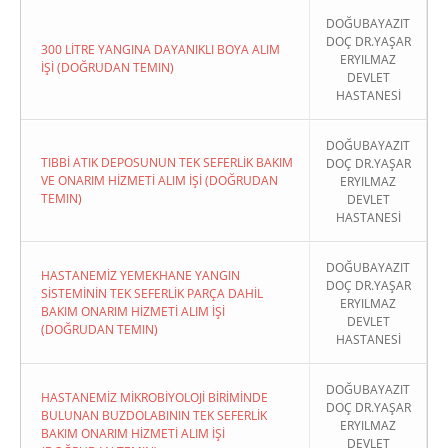
DOĞUBAYAZIT
DOÇ DR.YAŞAR
300 LİTRE YANGINA DAYANIKLI BOYA ALIM
ERYILMAZ
İŞİ (DOĞRUDAN TEMIN)
DEVLET
HASTANESİ
DOĞUBAYAZIT
TIBBİ ATIK DEPOSUNUN TEK SEFERLİK BAKIM
DOÇ DR.YAŞAR
VE ONARIM HİZMETİ ALIM İŞİ (DOĞRUDAN
ERYILMAZ
TEMIN)
DEVLET
HASTANESİ
DOĞUBAYAZIT
HASTANEMİZ YEMEKHANE YANGIN
DOÇ DR.YAŞAR
SİSTEMİNİN TEK SEFERLİK PARÇA DAHİL
ERYILMAZ
BAKIM ONARIM HİZMETİ ALIM İŞİ
DEVLET
(DOĞRUDAN TEMIN)
HASTANESİ
DOĞUBAYAZIT
HASTANEMİZ MİKROBİYOLOJİ BİRİMİNDE
DOÇ DR.YAŞAR
BULUNAN BUZDOLABININ TEK SEFERLİK
ERYILMAZ
BAKIM ONARIM HİZMETİ ALIM İŞİ
DEVLET