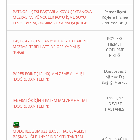
PATNOS İLÇESI BAŞTARLA KÖYÜ ŞEYTANOVA
Patnos İlçesi
MEZRASI VE YÜNCÜLER KÖYÜ İÇME SUYU
Köylere Hizmet
TESISI BAKIM, ONARIM VE YAPIM İŞI (KHGB)
Götürme Birliği
KÖYLERE
TAŞLIÇAY İLÇESI TANYOLU KÖYÜ ADAKENT
HİZMET
MEZRASI TERFI HATTI VE GES YAPIM İŞ
GÖTÜRME
(KHGB)
BİRLİĞİ
Doğubayazıt
PAPER POİNT (15- 40) MALZEME ALIM İŞİ
Ağız ve Diş
(DOĞRUDAN TEMIN)
Sağlığı Merkezi
TAŞLIÇAY
JENERATÖR İÇİN 4 KALEM MALZEME ALIMI
DEVLET
(DOĞRUDAN TEMIN)
HASTANESİ
MÜDÜRLÜĞÜMÜZE BAĞLI; HALK SAĞLIĞI
BAŞKANLIĞI BÜNYESINDEKI TUTAK TSM
AĞRI İL SAĞLIK