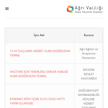
MENÜ
Ana Sayfa
ihale
İşin Adı
Kurum
Dogrudan Temin
Ağrı Eğitim ve
12 AY İLAÇLAMA HİZMET ALIMI (DOĞRUDAN
Araştırma
TEMIN)
Hastanesi
Sodes
DİYADİN
KHGB
HASTANE İÇİN TEKERLEKLİ SERUM ASKILIĞI
DEVLET
ALIMI (DOĞRUDAN TEMIN)
HASTANESİ
Okul
DOĞUBAYAZIT
KAYMAKAMLIĞI
Sonuçlanan Kayıtlar
ESNEMEZ KÖYÜ İÇME SUYU İSALE HATTI
KÖYLERE
YAPIM İŞI (KHGB)
HİZMET
Kapat
GÖTÜRME