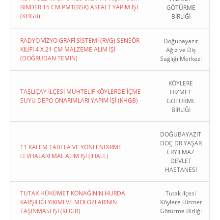
BINDER 15 CM PMT(BSK) ASFALT YAPIM İŞI
GÖTÜRME
(KHGB)
BİRLİĞİ
RADYO VİZYO GRAFİ SİSTEMİ (RVG) SENSÖR
Doğubayazıt
KILIFI 4 X 21 CM MALZEME ALIM İŞİ
Ağız ve Diş
(DOĞRUDAN TEMIN)
Sağlığı Merkezi
KÖYLERE
TAŞLIÇAY İLÇESİ MUHTELİF KÖYLERDE İÇME
HİZMET
SUYU DEPO ONARIMLARI YAPIM İŞİ (KHGB)
GÖTÜRME
BİRLİĞİ
DOĞUBAYAZIT
DOÇ DR.YAŞAR
11 KALEM TABELA VE YÖNLENDİRME
ERYILMAZ
LEVHALARI MAL ALIM İŞİ (İHALE)
DEVLET
HASTANESİ
TUTAK HÜKÜMET KONAĞININ HURDA
Tutak İlçesi
KARŞILIĞI YIKIMI VE MOLOZLARININ
Köylere Hizmet
TAŞINMASI İŞI (KHGB)
Götürme Birliği