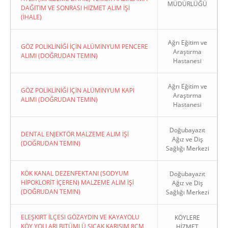
MÜDÜRLÜĞÜ
DAĞITIM VE SONRASI HİZMET ALIM İŞİ
(İHALE)
Ağrı Eğitim ve
GÖZ POLİKLİNİĞİ İÇİN ALÜMİNYUM PENCERE
Araştırma
ALIMI (DOĞRUDAN TEMIN)
Hastanesi
Ağrı Eğitim ve
GÖZ POLİKLİNİĞİ İÇİN ALÜMİNYUM KAPI
Araştırma
ALIMI (DOĞRUDAN TEMIN)
Hastanesi
Doğubayazıt
DENTAL ENJEKTÖR MALZEME ALIM İŞİ
Ağız ve Diş
(DOĞRUDAN TEMIN)
Sağlığı Merkezi
KÖK KANAL DEZENFEKTANI (SODYUM
Doğubayazıt
HİPOKLORİT İÇEREN) MALZEME ALIM İŞİ
Ağız ve Diş
(DOĞRUDAN TEMIN)
Sağlığı Merkezi
ELEŞKIRT İLÇESI GÖZAYDIN VE KAYAYOLU
KÖYLERE
KÖY YOLLARI BITÜMLÜ SICAK KARIŞIM 8CM
HİZMET