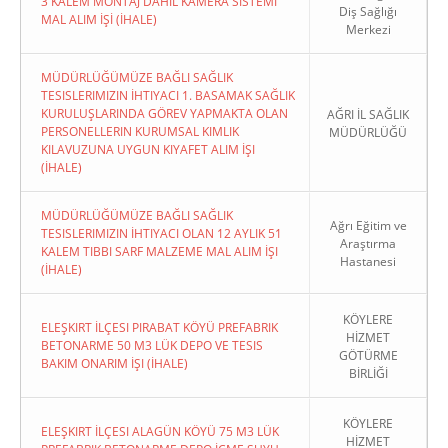
3 KALEM MONTAJ DAHİL KAMERA SİSTEMİ
Diş Sağlığı
MAL ALIM İŞİ (İHALE)
Merkezi
MÜDÜRLÜĞÜMÜZE BAĞLI SAĞLIK
TESISLERIMIZIN İHTIYACI 1. BASAMAK SAĞLIK
KURULUŞLARINDA GÖREV YAPMAKTA OLAN
AĞRI İL SAĞLIK
PERSONELLERIN KURUMSAL KIMLIK
MÜDÜRLÜĞÜ
KILAVUZUNA UYGUN KIYAFET ALIM İŞI
(İHALE)
MÜDÜRLÜĞÜMÜZE BAĞLI SAĞLIK
Ağrı Eğitim ve
TESISLERIMIZIN İHTIYACI OLAN 12 AYLIK 51
Araştırma
KALEM TIBBI SARF MALZEME MAL ALIM İŞI
Hastanesi
(İHALE)
KÖYLERE
ELEŞKIRT İLÇESI PIRABAT KÖYÜ PREFABRIK
HİZMET
BETONARME 50 M3 LÜK DEPO VE TESIS
GÖTÜRME
BAKIM ONARIM İŞI (İHALE)
BİRLİĞİ
KÖYLERE
ELEŞKIRT İLÇESI ALAGÜN KÖYÜ 75 M3 LÜK
HİZMET