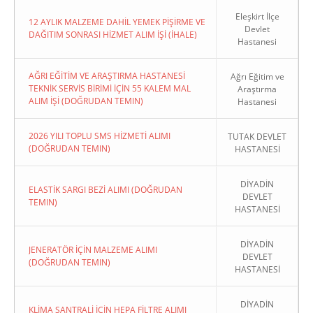
Eleşkirt İlçe
12 AYLIK MALZEME DAHİL YEMEK PİŞİRME VE
Devlet
DAĞITIM SONRASI HİZMET ALIM İŞİ (İHALE)
Hastanesi
AĞRI EĞİTİM VE ARAŞTIRMA HASTANESİ
Ağrı Eğitim ve
TEKNİK SERVİS BİRİMİ İÇİN 55 KALEM MAL
Araştırma
ALIM İŞİ (DOĞRUDAN TEMIN)
Hastanesi
2026 YILI TOPLU SMS HİZMETİ ALIMI
TUTAK DEVLET
(DOĞRUDAN TEMIN)
HASTANESİ
DİYADİN
ELASTİK SARGI BEZİ ALIMI (DOĞRUDAN
DEVLET
TEMIN)
HASTANESİ
DİYADİN
JENERATÖR İÇİN MALZEME ALIMI
DEVLET
(DOĞRUDAN TEMIN)
HASTANESİ
DİYADİN
KLİMA SANTRALİ İÇİN HEPA FİLTRE ALIMI