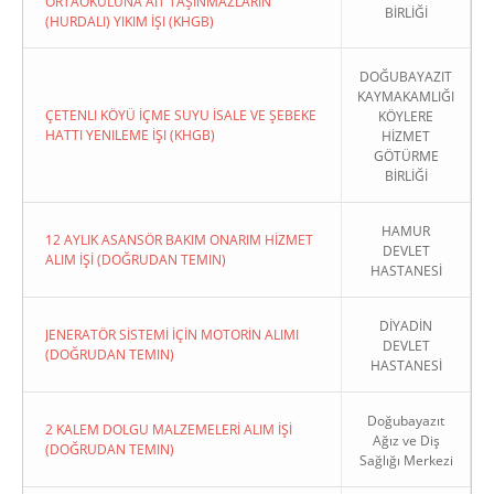
ORTAOKULUNA AIT TAŞINMAZLARIN
BİRLİĞİ
(HURDALI) YIKIM İŞI (KHGB)
DOĞUBAYAZIT
KAYMAKAMLIĞI
ÇETENLI KÖYÜ İÇME SUYU İSALE VE ŞEBEKE
KÖYLERE
HATTI YENILEME İŞI (KHGB)
HİZMET
GÖTÜRME
BİRLİĞİ
HAMUR
12 AYLIK ASANSÖR BAKIM ONARIM HİZMET
DEVLET
ALIM İŞİ (DOĞRUDAN TEMIN)
HASTANESİ
DİYADİN
JENERATÖR SİSTEMİ İÇİN MOTORİN ALIMI
DEVLET
(DOĞRUDAN TEMIN)
HASTANESİ
Doğubayazıt
2 KALEM DOLGU MALZEMELERİ ALIM İŞİ
Ağız ve Diş
(DOĞRUDAN TEMIN)
Sağlığı Merkezi