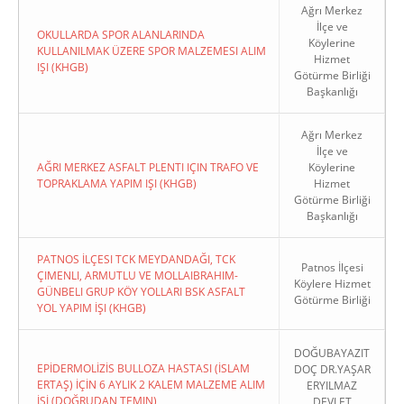
Ağrı Merkez
İlçe ve
OKULLARDA SPOR ALANLARINDA
Köylerine
KULLANILMAK ÜZERE SPOR MALZEMESI ALIM
Hizmet
IŞI (KHGB)
Götürme Birliği
Başkanlığı
Ağrı Merkez
İlçe ve
AĞRI MERKEZ ASFALT PLENTI IÇIN TRAFO VE
Köylerine
TOPRAKLAMA YAPIM IŞI (KHGB)
Hizmet
Götürme Birliği
Başkanlığı
PATNOS İLÇESI TCK MEYDANDAĞI, TCK
Patnos İlçesi
ÇIMENLI, ARMUTLU VE MOLLAIBRAHIM-
Köylere Hizmet
GÜNBELI GRUP KÖY YOLLARI BSK ASFALT
Götürme Birliği
YOL YAPIM İŞI (KHGB)
DOĞUBAYAZIT
EPİDERMOLİZİS BULLOZA HASTASI (İSLAM
DOÇ DR.YAŞAR
ERTAŞ) İÇİN 6 AYLIK 2 KALEM MALZEME ALIM
ERYILMAZ
İŞİ (DOĞRUDAN TEMIN)
DEVLET