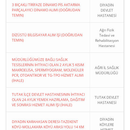
3 BIÇAKLI TİRİFAZE DİNAMO PİS AKTARMA
DİYADİN
PARÇALAYICI DİNAMO ALIMI (DOĞRUDAN
DEVLET
TEMIN)
HASTANESİ
Ağrı Fizik
DİZÜSTÜ BİLGİSAYAR ALIM İŞİ (DOĞRUDAN
Tedavi ve
TEMIN)
Rehabilitasyon
Hastanesi
MÜDÜRLÜĞÜMÜZE BAĞLI SAĞLIK
TESİSLERİNİN İHTİYACI OLAN 2 AYLIK 5 KISIM
AĞRI İL SAĞLIK
MAKROELİSA, SPERMİYOGRAM, MOLEKÜLER
MÜDÜRLÜĞÜ
PCR, OTOANTİKOR VE TG-TPO HİZMET ALIMI
(İHALE)
TUTAK İLÇE DEVLET HASTANESININ İHTIYACI
TUTAK DEVLET
OLAN 24 AYLIK YEMEK HAZIRLAMA, DAĞITIM
HASTANESİ
VE SONRASI HIZMET ALIMI İŞI (İHALE)
DİYADİN
DIYADIN KARAHASAN DERESI-TAZEKENT
KÖYLERE
KÖYÜ-MOLLAKARA KÖYÜ ARASI YOLU 14 KM
HİZMET