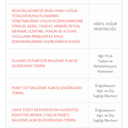
MÜDÜRLÜĞÜMÜZE BAĞLI KAMU SAĞLIK
TESİSLERİ RUHSATLANDIRMA
YÖNETMELİĞİNE UYGUN DÜZENLENMESİNE
AĞRI İL SAĞLIK
YÖNELİK; GENEL TADİLAT, MİMARİ, PEYZAJ,
MÜDÜRLÜĞÜ
MEKANİK, ELEKTRİK, YANGIN VE ALTYAPI,
UYGULAMA PROJELERİ İLE İHALE
DÖKÜMANLARININ HAZIRLANMASI (İHALE)
Ağrı Fizik
SULAMA SİSTEMİ İÇİN MALZEME ALIM İŞİ
Tedavi ve
(DOĞRUDAN TEMIN)
Rehabilitasyon
Hastanesi
Doğubayazıt
PAKET SÜT MALZEME ALIM İŞİ (DOĞRUDAN
Ağız ve Diş
TEMIN)
Sağlığı Merkezi
CİHAZ YÜZEY DEZENFEKTANI ALHEDİTSİZ
Doğubayazıt
FOSFATSIZ MENDİL (100LÜK PAKET)
Ağız ve Diş
MALZEME ALIM İŞİ (DOĞRUDAN TEMIN)
Sağlığı Merkezi