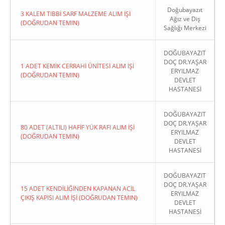
Doğubayazıt
3 KALEM TIBBİ SARF MALZEME ALIM İŞİ
Ağız ve Diş
(DOĞRUDAN TEMIN)
Sağlığı Merkezi
DOĞUBAYAZIT
DOÇ DR.YAŞAR
1 ADET KEMİK CERRAHİ ÜNİTESİ ALIM İŞİ
ERYILMAZ
(DOĞRUDAN TEMIN)
DEVLET
HASTANESİ
DOĞUBAYAZIT
DOÇ DR.YAŞAR
80 ADET (ALTILI) HAFİF YÜK RAFI ALIM İŞİ
ERYILMAZ
(DOĞRUDAN TEMIN)
DEVLET
HASTANESİ
DOĞUBAYAZIT
DOÇ DR.YAŞAR
15 ADET KENDİLİĞİNDEN KAPANAN ACİL
ERYILMAZ
ÇIKIŞ KAPISI ALIM İŞİ (DOĞRUDAN TEMIN)
DEVLET
HASTANESİ