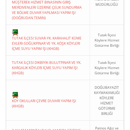
MÜŞTEREK HIZMET BINASININ GIRIŞ
MÜDÜRLÜĞÜ
MERDIVENLERI ÜZERINE ÇELIK SUNDURMA
VE BÖLME DUVAR YAPILMASI YAPIM IŞI
(DOĞRUDAN TEMIN)
Tutak İlçesi
TUTAK İLÇESI SUVAR-YK. KARAHALIT KÜME
Köylere Hizmet
EVLERI-SOĞUKPINAR VE YK. KÖŞK KÖYLERI
Götürme Birliği
İÇME SUYU YAPIM İŞI (KHGB)
TUTAK İLÇESI DIKBIYIK-BULUTPINAR VE YK.
Tutak İlçesi
KARGALIK KÖYLERI İÇME SUYU YAPIM İŞI
Köylere Hizmet
(KHGB)
Götürme Birliği
DOĞUBAYAZIT
KAYMAKAMLIĞI
KÖYLERE
KÖY OKULLARI ÇEVRE DUVARI YAPIM İŞI
HİZMET
(KHGB)
GÖTÜRME
BİRLİĞİ
Patnos Ağız ve