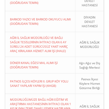
DEVLET
(DOĞRUDAN TEMIN)
HASTANESİ
DİYADİN
BARKOD YAZICI VE BARKOD OKUYUCU ALIMI
DEVLET
(DOĞRUDAN TEMIN)
HASTANESİ
AĞRI İL SAĞLIK MÜDÜRLÜĞÜ VE BAĞLI
SAĞLIK TESİSLERİNİN İHTİYACI OLAN 6 AY
AĞRI İL SAĞLIK
SÜRELİ 24 ADET SÜRÜCÜSÜZ YAKIT HARİÇ
MÜDÜRLÜĞÜ
ARAÇ KİRALAMA HİZMET ALIM İŞİ (İHALE)
DÖNER KANAL EĞESİ MAL ALIMI İŞİ
Ağrı Ağız ve Diş
(DOĞRUDAN TEMIN)
Sağlığı Merkezi
Patnos İlçesi
PATNOS İLÇESI KÖYLERI II. GRUP KÖY YOLU
Köylere Hizmet
SANAT YAPILARI YAPIM İŞI (KHGB)
Götürme Birliği
MÜDÜRLÜĞÜMÜZE BAĞLI AĞRI EĞİTİM VE
ARAŞTIRMA HASTANESİNİN İHTİYACI OLAN 1
AĞRI İL SAĞLIK
AYLIK (MALZEME DAHİL) YEMEK HAZIRLAMA