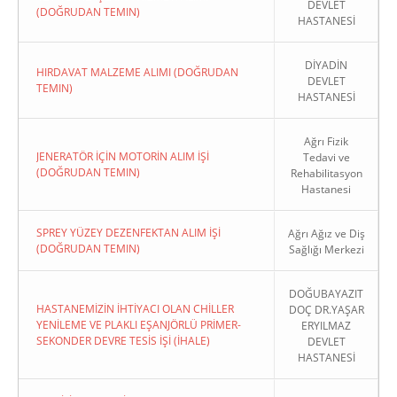
DEVLET
(DOĞRUDAN TEMIN)
HASTANESİ
DİYADİN
HIRDAVAT MALZEME ALIMI (DOĞRUDAN
DEVLET
TEMIN)
HASTANESİ
Ağrı Fizik
JENERATÖR İÇİN MOTORİN ALIM İŞİ
Tedavi ve
(DOĞRUDAN TEMIN)
Rehabilitasyon
Hastanesi
SPREY YÜZEY DEZENFEKTAN ALIM İŞİ
Ağrı Ağız ve Diş
(DOĞRUDAN TEMIN)
Sağlığı Merkezi
DOĞUBAYAZIT
HASTANEMİZİN İHTİYACI OLAN CHİLLER
DOÇ DR.YAŞAR
YENİLEME VE PLAKLI EŞANJÖRLÜ PRİMER-
ERYILMAZ
SEKONDER DEVRE TESİS İŞİ (İHALE)
DEVLET
HASTANESİ