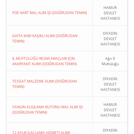
HAMUR
POE KART MAL ALIM İŞİ (DOĞRUDAN TEMIN)
DEVLET
HASTANESİ
DİYADİN
GAİTA KABI KAŞIKLI ALIMI (DOĞRUDAN
DEVLET
TEMIN)
HASTANESİ
İL MÜFTÜLÜĞÜ RESMİ ARAÇLARI İÇİN
Ağrı İl
AKARYAKIT ALIMI (DOĞRUDAN TEMIN)
Müftülüğü
DİYADİN
TESİSAT MALZEME ALIMI (DOĞRUDAN
DEVLET
TEMIN)
HASTANESİ
HAMUR
YANGIN ALGILAMA BUTONU MAL ALIM İŞİ
DEVLET
(DOĞRUDAN TEMIN)
HASTANESİ
DİYADİN
12 AYLIK İLAÇLAMA HİZMETİ ALIMI