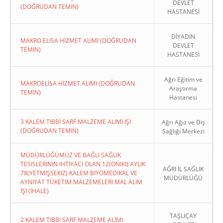
DEVLET
(DOĞRUDAN TEMIN)
HASTANESİ
DİYADİN
MAKRO ELİSA HİZMET ALIMI (DOĞRUDAN
DEVLET
TEMIN)
HASTANESİ
Ağrı Eğitim ve
MAKROELİSA HİZMET ALIMI (DOĞRUDAN
Araştırma
TEMIN)
Hastanesi
3 KALEM TIBBİ SARF MALZEME ALIMI İŞİ
Ağrı Ağız ve Diş
(DOĞRUDAN TEMIN)
Sağlığı Merkezi
MÜDÜRLÜĞÜMÜZ VE BAĞLI SAĞLIK
TESISLERININ IHTIYACI OLAN 12(ONIKI) AYLIK
AĞRI İL SAĞLIK
78(YETMIŞSEKIZ) KALEM BIYOMEDIKAL VE
MÜDÜRLÜĞÜ
AYNIYAT TÜKETIM MALZEMELERI MAL ALIM
İŞI (İHALE)
TAŞLIÇAY
2 KALEM TIBBI SARF MALZEME ALIMI