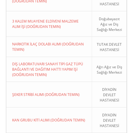
(DOĞRUDAN TEMIN)
HASTANESİ
Doğubayazıt
3 KALEM MUAYENE ELDİVENİ MALZEME
Ağız ve Diş
ALIM İŞİ (DOĞRUDAN TEMIN)
Sağlığı Merkezi
NARKOTIK İLAÇ DOLABI ALIMI (DOĞRUDAN
TUTAK DEVLET
TEMIN)
HASTANESİ
DİŞ LABORATUVARI SANAYİ TİPİ GAZ TÜPÜ
Ağrı Ağız ve Diş
BAĞLANTI VE DAĞITIM HATTI YAPIM İŞİ
Sağlığı Merkezi
(DOĞRUDAN TEMIN)
DİYADİN
ŞEKER STRİBİ ALIMI (DOĞRUDAN TEMIN)
DEVLET
HASTANESİ
DİYADİN
KAN GRUBU KİTİ ALIMI (DOĞRUDAN TEMIN)
DEVLET
HASTANESİ