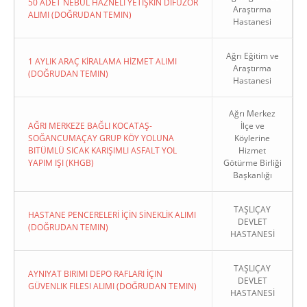
50 ADET NEBÜL HAZNELİ YETİŞKİN DİFÜZÖR
Araştırma
ALIMI (DOĞRUDAN TEMIN)
Hastanesi
Ağrı Eğitim ve
1 AYLIK ARAÇ KİRALAMA HİZMET ALIMI
Araştırma
(DOĞRUDAN TEMIN)
Hastanesi
Ağrı Merkez
AĞRI MERKEZE BAĞLI KOCATAŞ-
İlçe ve
SOĞANCUMAÇAY GRUP KÖY YOLUNA
Köylerine
BITÜMLÜ SICAK KARIŞIMLI ASFALT YOL
Hizmet
YAPIM IŞI (KHGB)
Götürme Birliği
Başkanlığı
TAŞLIÇAY
HASTANE PENCERELERİ İÇİN SİNEKLİK ALIMI
DEVLET
(DOĞRUDAN TEMIN)
HASTANESİ
TAŞLIÇAY
AYNIYAT BIRIMI DEPO RAFLARI İÇIN
DEVLET
GÜVENLIK FILESI ALIMI (DOĞRUDAN TEMIN)
HASTANESİ