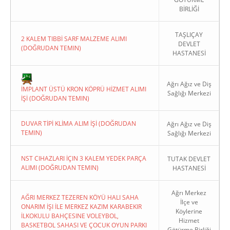
BİRLİĞİ
TAŞLIÇAY
2 KALEM TIBBİ SARF MALZEME ALIMI
DEVLET
(DOĞRUDAN TEMIN)
HASTANESİ
Copyright 2022. Ağrı Valiliği
Ağrı Ağız ve Diş
İMPLANT ÜSTÜ KRON KÖPRÜ HİZMET ALIMI
Sağlığı Merkezi
İŞİ (DOĞRUDAN TEMIN)
DUVAR TİPİ KLİMA ALIM İŞİ (DOĞRUDAN
Ağrı Ağız ve Diş
TEMIN)
Sağlığı Merkezi
NST CIHAZLARI İÇIN 3 KALEM YEDEK PARÇA
TUTAK DEVLET
ALIMI (DOĞRUDAN TEMIN)
HASTANESİ
Ağrı Merkez
AĞRI MERKEZ TEZEREN KÖYÜ HALI SAHA
İlçe ve
ONARIM İŞI İLE MERKEZ KAZIM KARABEKIR
Köylerine
İLKOKULU BAHÇESINE VOLEYBOL,
Hizmet
BASKETBOL SAHASI VE ÇOCUK OYUN PARKI
Götürme Birliği