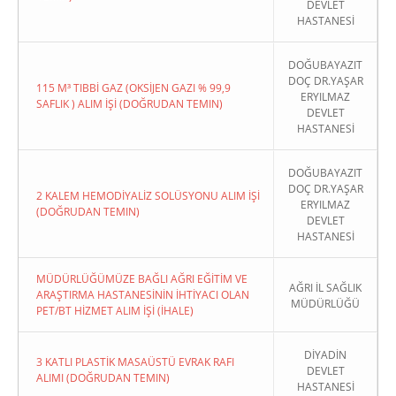
DEVLET
HASTANESİ
DOĞUBAYAZIT
DOÇ DR.YAŞAR
115 M³ TIBBİ GAZ (OKSİJEN GAZI % 99,9
ERYILMAZ
SAFLIK ) ALIM İŞİ (DOĞRUDAN TEMIN)
DEVLET
HASTANESİ
DOĞUBAYAZIT
DOÇ DR.YAŞAR
2 KALEM HEMODİYALİZ SOLÜSYONU ALIM İŞİ
ERYILMAZ
(DOĞRUDAN TEMIN)
DEVLET
HASTANESİ
MÜDÜRLÜĞÜMÜZE BAĞLI AĞRI EĞİTİM VE
AĞRI İL SAĞLIK
ARAŞTIRMA HASTANESİNİN İHTİYACI OLAN
MÜDÜRLÜĞÜ
PET/BT HİZMET ALIM İŞİ (İHALE)
DİYADİN
3 KATLI PLASTİK MASAÜSTÜ EVRAK RAFI
DEVLET
ALIMI (DOĞRUDAN TEMIN)
HASTANESİ