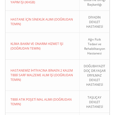
YAPIM İŞI (KHGB)
Başkanlığı
DİYADİN
HASTANE İÇİN SİNEKLİK ALIMI (DOĞRUDAN
DEVLET
TEMIN)
HASTANESİ
Ağrı Fizik
KLİMA BAKIM VE ONARIM HİZMET İŞİ
Tedavi ve
(DOĞRUDAN TEMIN)
Rehabilitasyon
Hastanesi
DOĞUBAYAZIT
HASTANEMİZ İHTİYACINA BİNAEN 2 KALEM
DOÇ DR.YAŞAR
TIBBİ SARF MALZEME ALIM İŞİ (DOĞRUDAN
ERYILMAZ
TEMIN)
DEVLET
HASTANESİ
TAŞLIÇAY
TIBBİ ATIK POŞETİ MAL ALIMI (DOĞRUDAN
DEVLET
TEMIN)
HASTANESİ