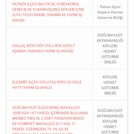
PATNOS İLÇESI BALTACIK, YÜREKVEREN,
Patnos İlçesi
DERECIK VE YUKARIGÖÇMEZ KÖYLERI İÇME
Köylere Hizmet
SUYU TESISI BAKIM, ONARIM VE YAPIM İŞI
Götürme Birliği
(KHGB)
DOĞUBAYAZIT
KAYMAKAMLIĞI
HALLAÇ KÖYÜ KÖY YOLU BSK ASFALT
KÖYLERE
AŞINMA TABAKASI YAPIM İŞI (KHGB)
HİZMET
GÖTÜRME
BİRLİĞİ
KÖYLERE
ELEŞKIRT İLÇESI DOLUTAŞ KÖYÜ EK İSALE
HİZMET
HATTI YAPIM İŞI (İHALE)
GÖTÜRME
BİRLİĞİ
DOĞUBAYAZIT İLÇESI BARIŞ MAHALLESI
DOĞUBAYAZIT
1608 ADA 167 PARSEL İÇERISINDE BULUNAN
KAYMAKAMLIĞI
MERKEZ YİBO VE 2 ADET PANSIYON BINASI
KÖYLERE
İLE HÜRRIYET MAHALLESI 611 ADA 11
HİZMET
PARSEL ÜZERINDEKI 75. YIL İLK VE
GÖTÜRME