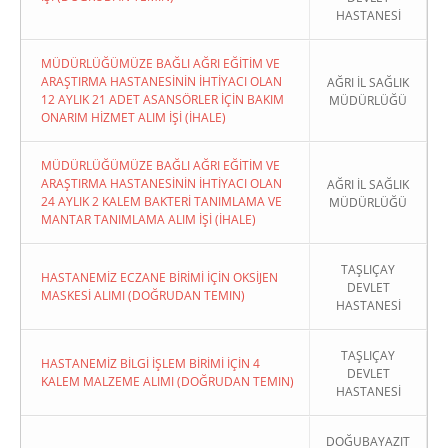
HASTANESİ
MÜDÜRLÜĞÜMÜZE BAĞLI AĞRI EĞİTİM VE
ARAŞTIRMA HASTANESİNİN İHTİYACI OLAN
AĞRI İL SAĞLIK
12 AYLIK 21 ADET ASANSÖRLER İÇİN BAKIM
MÜDÜRLÜĞÜ
ONARIM HİZMET ALIM İŞİ (İHALE)
MÜDÜRLÜĞÜMÜZE BAĞLI AĞRI EĞİTİM VE
ARAŞTIRMA HASTANESİNİN İHTİYACI OLAN
AĞRI İL SAĞLIK
24 AYLIK 2 KALEM BAKTERİ TANIMLAMA VE
MÜDÜRLÜĞÜ
MANTAR TANIMLAMA ALIM İŞİ (İHALE)
TAŞLIÇAY
HASTANEMİZ ECZANE BİRİMİ İÇİN OKSİJEN
DEVLET
MASKESİ ALIMI (DOĞRUDAN TEMIN)
HASTANESİ
TAŞLIÇAY
HASTANEMİZ BİLGİ İŞLEM BİRİMİ İÇİN 4
DEVLET
KALEM MALZEME ALIMI (DOĞRUDAN TEMIN)
HASTANESİ
DOĞUBAYAZIT