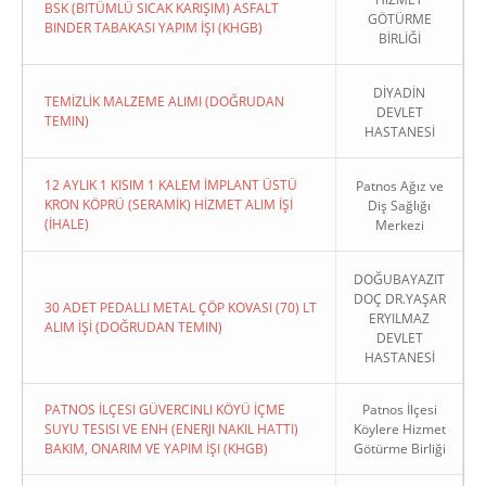
BSK (BITÜMLÜ SICAK KARIŞIM) ASFALT
GÖTÜRME
BINDER TABAKASI YAPIM İŞI (KHGB)
BİRLİĞİ
DİYADİN
TEMİZLİK MALZEME ALIMI (DOĞRUDAN
DEVLET
TEMIN)
HASTANESİ
12 AYLIK 1 KISIM 1 KALEM İMPLANT ÜSTÜ
Patnos Ağız ve
KRON KÖPRÜ (SERAMİK) HİZMET ALIM İŞİ
Diş Sağlığı
(İHALE)
Merkezi
DOĞUBAYAZIT
DOÇ DR.YAŞAR
30 ADET PEDALLI METAL ÇÖP KOVASI (70) LT
ERYILMAZ
ALIM İŞİ (DOĞRUDAN TEMIN)
DEVLET
HASTANESİ
PATNOS İLÇESI GÜVERCINLI KÖYÜ İÇME
Patnos İlçesi
SUYU TESISI VE ENH (ENERJI NAKIL HATTI)
Köylere Hizmet
BAKIM, ONARIM VE YAPIM İŞI (KHGB)
Götürme Birliği