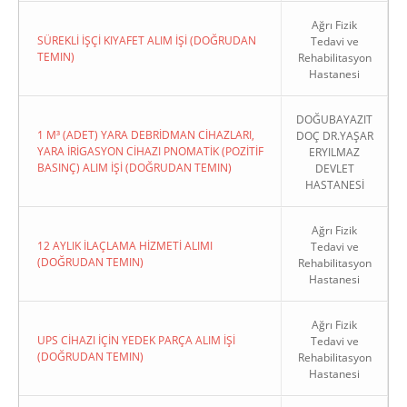
Ağrı Fizik
SÜREKLİ İŞÇİ KIYAFET ALIM İŞİ (DOĞRUDAN
Tedavi ve
TEMIN)
Rehabilitasyon
Hastanesi
DOĞUBAYAZIT
1 M³ (ADET) YARA DEBRİDMAN CİHAZLARI,
DOÇ DR.YAŞAR
YARA İRİGASYON CİHAZI PNOMATİK (POZİTİF
ERYILMAZ
BASINÇ) ALIM İŞİ (DOĞRUDAN TEMIN)
DEVLET
HASTANESİ
Ağrı Fizik
12 AYLIK İLAÇLAMA HİZMETİ ALIMI
Tedavi ve
(DOĞRUDAN TEMIN)
Rehabilitasyon
Hastanesi
Ağrı Fizik
UPS CİHAZI İÇİN YEDEK PARÇA ALIM İŞİ
Tedavi ve
(DOĞRUDAN TEMIN)
Rehabilitasyon
Hastanesi