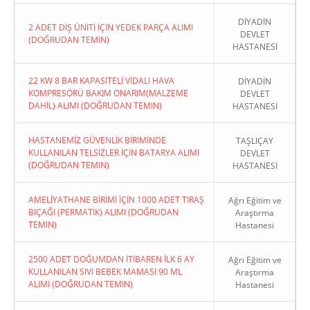
DİYADİN
2 ADET DİŞ ÜNİTİ İÇİN YEDEK PARÇA ALIMI
DEVLET
(DOĞRUDAN TEMIN)
HASTANESİ
22 KW 8 BAR KAPASİTELİ VİDALI HAVA
DİYADİN
KOMPRESÖRÜ BAKIM ONARIM(MALZEME
DEVLET
DAHİL) ALIMI (DOĞRUDAN TEMIN)
HASTANESİ
HASTANEMİZ GÜVENLİK BİRİMİNDE
TAŞLIÇAY
KULLANILAN TELSİZLER İÇİN BATARYA ALIMI
DEVLET
(DOĞRUDAN TEMIN)
HASTANESİ
AMELİYATHANE BİRİMİ İÇİN 1000 ADET TIRAŞ
Ağrı Eğitim ve
BIÇAĞI (PERMATİK) ALIMI (DOĞRUDAN
Araştırma
TEMIN)
Hastanesi
2500 ADET DOĞUMDAN İTİBAREN İLK 6 AY
Ağrı Eğitim ve
KULLANILAN SIVI BEBEK MAMASI 90 ML
Araştırma
ALIMI (DOĞRUDAN TEMIN)
Hastanesi