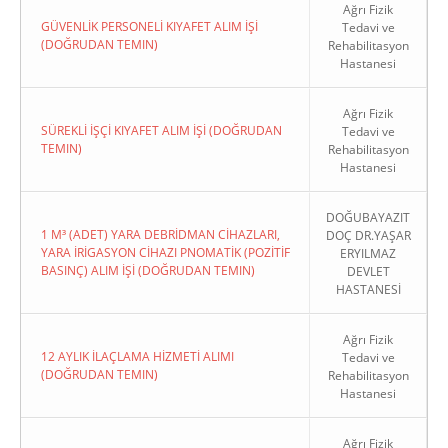
Ağrı Fizik
GÜVENLİK PERSONELİ KIYAFET ALIM İŞİ
Tedavi ve
(DOĞRUDAN TEMIN)
Rehabilitasyon
Hastanesi
Ağrı Fizik
SÜREKLİ İŞÇİ KIYAFET ALIM İŞİ (DOĞRUDAN
Tedavi ve
TEMIN)
Rehabilitasyon
Hastanesi
DOĞUBAYAZIT
1 M³ (ADET) YARA DEBRİDMAN CİHAZLARI,
DOÇ DR.YAŞAR
YARA İRİGASYON CİHAZI PNOMATİK (POZİTİF
ERYILMAZ
BASINÇ) ALIM İŞİ (DOĞRUDAN TEMIN)
DEVLET
HASTANESİ
Ağrı Fizik
12 AYLIK İLAÇLAMA HİZMETİ ALIMI
Tedavi ve
(DOĞRUDAN TEMIN)
Rehabilitasyon
Hastanesi
Ağrı Fizik