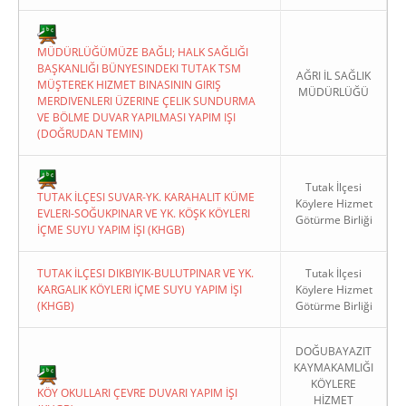
MÜDÜRLÜĞÜMÜZE BAĞLI; HALK SAĞLIĞI
BAŞKANLIĞI BÜNYESINDEKI TUTAK TSM
AĞRI İL SAĞLIK
MÜŞTEREK HIZMET BINASININ GIRIŞ
MÜDÜRLÜĞÜ
MERDIVENLERI ÜZERINE ÇELIK SUNDURMA
VE BÖLME DUVAR YAPILMASI YAPIM IŞI
(DOĞRUDAN TEMIN)
Tutak İlçesi
TUTAK İLÇESI SUVAR-YK. KARAHALIT KÜME
Köylere Hizmet
EVLERI-SOĞUKPINAR VE YK. KÖŞK KÖYLERI
Götürme Birliği
İÇME SUYU YAPIM İŞI (KHGB)
TUTAK İLÇESI DIKBIYIK-BULUTPINAR VE YK.
Tutak İlçesi
KARGALIK KÖYLERI İÇME SUYU YAPIM İŞI
Köylere Hizmet
(KHGB)
Götürme Birliği
DOĞUBAYAZIT
KAYMAKAMLIĞI
KÖYLERE
KÖY OKULLARI ÇEVRE DUVARI YAPIM İŞI
HİZMET