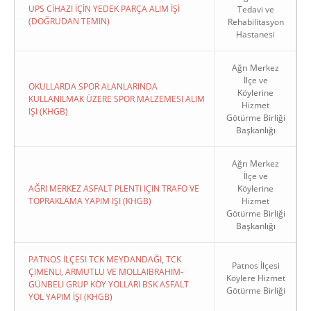
UPS CİHAZI İÇİN YEDEK PARÇA ALIM İŞİ
Tedavi ve
(DOĞRUDAN TEMIN)
Rehabilitasyon
Hastanesi
Ağrı Merkez
İlçe ve
OKULLARDA SPOR ALANLARINDA
Köylerine
KULLANILMAK ÜZERE SPOR MALZEMESI ALIM
Hizmet
IŞI (KHGB)
Götürme Birliği
Başkanlığı
Ağrı Merkez
İlçe ve
AĞRI MERKEZ ASFALT PLENTI IÇIN TRAFO VE
Köylerine
TOPRAKLAMA YAPIM IŞI (KHGB)
Hizmet
Götürme Birliği
Başkanlığı
PATNOS İLÇESI TCK MEYDANDAĞI, TCK
Patnos İlçesi
ÇIMENLI, ARMUTLU VE MOLLAIBRAHIM-
Köylere Hizmet
GÜNBELI GRUP KÖY YOLLARI BSK ASFALT
Götürme Birliği
YOL YAPIM İŞI (KHGB)