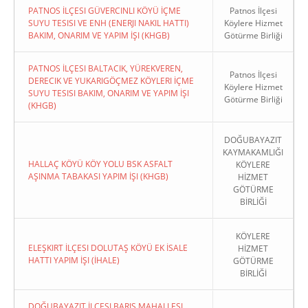
PATNOS İLÇESI GÜVERCINLI KÖYÜ İÇME
Patnos İlçesi
SUYU TESISI VE ENH (ENERJI NAKIL HATTI)
Köylere Hizmet
BAKIM, ONARIM VE YAPIM İŞI (KHGB)
Götürme Birliği
PATNOS İLÇESI BALTACIK, YÜREKVEREN,
Patnos İlçesi
DERECIK VE YUKARIGÖÇMEZ KÖYLERI İÇME
Köylere Hizmet
SUYU TESISI BAKIM, ONARIM VE YAPIM İŞI
Götürme Birliği
(KHGB)
DOĞUBAYAZIT
KAYMAKAMLIĞI
HALLAÇ KÖYÜ KÖY YOLU BSK ASFALT
KÖYLERE
AŞINMA TABAKASI YAPIM İŞI (KHGB)
HİZMET
GÖTÜRME
BİRLİĞİ
KÖYLERE
ELEŞKIRT İLÇESI DOLUTAŞ KÖYÜ EK İSALE
HİZMET
HATTI YAPIM İŞI (İHALE)
GÖTÜRME
BİRLİĞİ
DOĞUBAYAZIT İLÇESI BARIŞ MAHALLESI