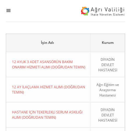
MENÜ
Ana Sayfa
ihale
İşin Adı
Kurum
Dogrudan Temin
DİYADİN
12 AYLIK 3 ADET ASANSÖRÜN BAKIM
DEVLET
ONARIM HİZMETİ ALIMI (DOĞRUDAN TEMIN)
HASTANESİ
Sodes
Ağrı Eğitim ve
KHGB
12 AY İLAÇLAMA HİZMET ALIMI (DOĞRUDAN
Araştırma
TEMIN)
Hastanesi
Okul
DİYADİN
HASTANE İÇİN TEKERLEKLİ SERUM ASKILIĞI
DEVLET
Sonuçlanan Kayıtlar
ALIMI (DOĞRUDAN TEMIN)
HASTANESİ
Kapat