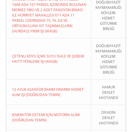
DOĞUBAYAZIT
1608 ADA 167 PARSEL İÇERISINDE BULUNAN
KAYMAKAMLIĞI
MERKEZ YİBO VE 2 ADET PANSIYON BINASI
KÖYLERE
İLE HÜRRIYET MAHALLESI 611 ADA 11
HİZMET
PARSEL ÜZERINDEKI 75. YIL İLK VE
GÖTÜRME
ORTAOKULUNA AIT TAŞINMAZLARIN
BİRLİĞİ
(HURDALI) YIKIM İŞI (KHGB)
DOĞUBAYAZIT
KAYMAKAMLIĞI
ÇETENLI KÖYÜ İÇME SUYU İSALE VE ŞEBEKE
KÖYLERE
HATTI YENILEME İŞI (KHGB)
HİZMET
GÖTÜRME
BİRLİĞİ
HAMUR
12 AYLIK ASANSÖR BAKIM ONARIM HİZMET
DEVLET
ALIM İŞİ (DOĞRUDAN TEMIN)
HASTANESİ
DİYADİN
JENERATÖR SİSTEMİ İÇİN MOTORİN ALIMI
DEVLET
(DOĞRUDAN TEMIN)
HASTANESİ