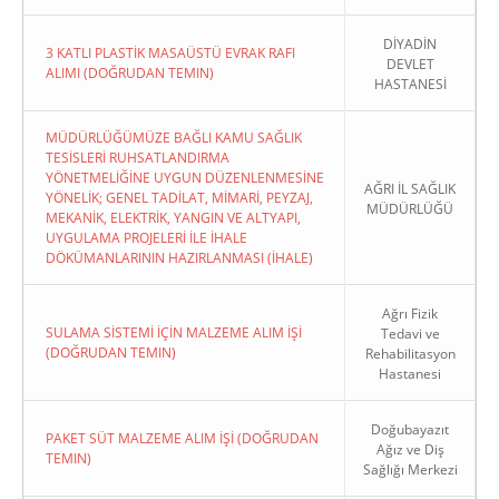
DİYADİN
3 KATLI PLASTİK MASAÜSTÜ EVRAK RAFI
DEVLET
ALIMI (DOĞRUDAN TEMIN)
HASTANESİ
MÜDÜRLÜĞÜMÜZE BAĞLI KAMU SAĞLIK
TESİSLERİ RUHSATLANDIRMA
YÖNETMELİĞİNE UYGUN DÜZENLENMESİNE
AĞRI İL SAĞLIK
YÖNELİK; GENEL TADİLAT, MİMARİ, PEYZAJ,
MÜDÜRLÜĞÜ
MEKANİK, ELEKTRİK, YANGIN VE ALTYAPI,
UYGULAMA PROJELERİ İLE İHALE
DÖKÜMANLARININ HAZIRLANMASI (İHALE)
Ağrı Fizik
SULAMA SİSTEMİ İÇİN MALZEME ALIM İŞİ
Tedavi ve
(DOĞRUDAN TEMIN)
Rehabilitasyon
Hastanesi
Doğubayazıt
PAKET SÜT MALZEME ALIM İŞİ (DOĞRUDAN
Ağız ve Diş
TEMIN)
Sağlığı Merkezi