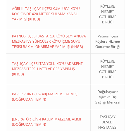
KÖYLERE
AĞRI İLİ TAŞLIÇAY İLÇESİ KUMLUCA KÖYÜ
HİZMET
KÖY İÇİNDE 420 METRE SULAMA KANALI
GÖTÜRME
YAPIM İŞİ (KHGB)
BİRLİĞİ
PATNOS İLÇESI BAŞTARLA KÖYÜ ŞEYTANOVA
Patnos İlçesi
MEZRASI VE YÜNCÜLER KÖYÜ İÇME SUYU
Köylere Hizmet
TESISI BAKIM, ONARIM VE YAPIM İŞI (KHGB)
Götürme Birliği
KÖYLERE
TAŞLIÇAY İLÇESI TANYOLU KÖYÜ ADAKENT
HİZMET
MEZRASI TERFI HATTI VE GES YAPIM İŞ
GÖTÜRME
(KHGB)
BİRLİĞİ
Doğubayazıt
PAPER POİNT (15- 40) MALZEME ALIM İŞİ
Ağız ve Diş
(DOĞRUDAN TEMIN)
Sağlığı Merkezi
TAŞLIÇAY
JENERATÖR İÇİN 4 KALEM MALZEME ALIMI
DEVLET
(DOĞRUDAN TEMIN)
HASTANESİ