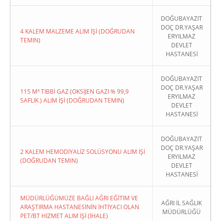
DOĞUBAYAZIT
DOÇ DR.YAŞAR
4 KALEM MALZEME ALIM İŞİ (DOĞRUDAN
ERYILMAZ
TEMIN)
DEVLET
HASTANESİ
DOĞUBAYAZIT
DOÇ DR.YAŞAR
115 M³ TIBBİ GAZ (OKSİJEN GAZI % 99,9
ERYILMAZ
SAFLIK ) ALIM İŞİ (DOĞRUDAN TEMIN)
DEVLET
HASTANESİ
DOĞUBAYAZIT
DOÇ DR.YAŞAR
2 KALEM HEMODİYALİZ SOLÜSYONU ALIM İŞİ
ERYILMAZ
(DOĞRUDAN TEMIN)
DEVLET
HASTANESİ
MÜDÜRLÜĞÜMÜZE BAĞLI AĞRI EĞİTİM VE
AĞRI İL SAĞLIK
ARAŞTIRMA HASTANESİNİN İHTİYACI OLAN
MÜDÜRLÜĞÜ
PET/BT HİZMET ALIM İŞİ (İHALE)