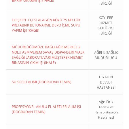
BAKIM ONARIM İŞI (İHALE)
BİRLİĞİ
KÖYLERE
ELEŞKIRT İLÇESI ALAGÜN KÖYÜ 75 M3 LÜK
HİZMET
PREFABRIK BETONARME DEPO İÇME SUYU
GÖTÜRME
YAPIM İŞI (KHGB)
BİRLİĞİ
MÜDÜRLÜĞÜMÜZE BAĞLI AĞRI MERKEZ 2
NOLU ASM/VEREM SAVAŞ DISPANSERI /HALK
AĞRI İL SAĞLIK
SAĞLIĞI LABORATUVARI MÜŞTEREK HIZMET
MÜDÜRLÜĞÜ
BINASININ YIKIM İŞI (İHALE)
DİYADİN
SU SEBİLİ ALIMI (DOĞRUDAN TEMIN)
DEVLET
HASTANESİ
Ağrı Fizik
PROFESYONEL AKÜLÜ EL ALETLERİ ALIM İŞİ
Tedavi ve
(DOĞRUDAN TEMIN)
Rehabilitasyon
Hastanesi