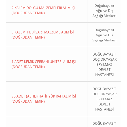
Doğubayazıt
2 KALEM DOLGU MALZEMELERİ ALIM İŞİ
Ağız ve Diş
(DOĞRUDAN TEMIN)
Sağlığı Merkezi
Doğubayazıt
3 KALEM TIBBİ SARF MALZEME ALIM İŞİ
Ağız ve Diş
(DOĞRUDAN TEMIN)
Sağlığı Merkezi
DOĞUBAYAZIT
DOÇ DR.YAŞAR
1 ADET KEMİK CERRAHİ ÜNİTESİ ALIM İŞİ
ERYILMAZ
(DOĞRUDAN TEMIN)
DEVLET
HASTANESİ
DOĞUBAYAZIT
DOÇ DR.YAŞAR
80 ADET (ALTILI) HAFİF YÜK RAFI ALIM İŞİ
ERYILMAZ
(DOĞRUDAN TEMIN)
DEVLET
HASTANESİ
DOĞUBAYAZIT