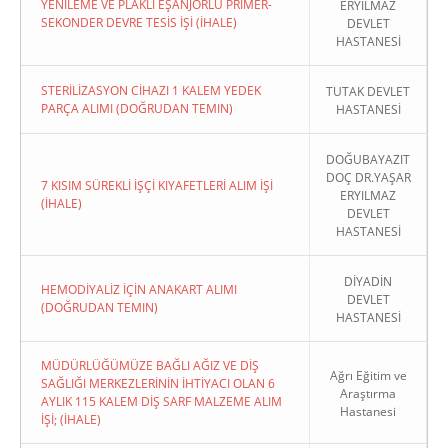
YENİLEME VE PLAKLI EŞANJÖRLÜ PRİMER-
ERYILMAZ
SEKONDER DEVRE TESİS İŞİ (İHALE)
DEVLET
HASTANESİ
STERİLİZASYON CİHAZI 1 KALEM YEDEK
TUTAK DEVLET
PARÇA ALIMI (DOĞRUDAN TEMIN)
HASTANESİ
DOĞUBAYAZIT
DOÇ DR.YAŞAR
7 KISIM SÜREKLİ İŞÇİ KIYAFETLERİ ALIM İŞİ
ERYILMAZ
(İHALE)
DEVLET
HASTANESİ
DİYADİN
HEMODİYALİZ İÇİN ANAKART ALIMI
DEVLET
(DOĞRUDAN TEMIN)
HASTANESİ
MÜDÜRLÜĞÜMÜZE BAĞLI AĞIZ VE DİŞ
Ağrı Eğitim ve
SAĞLIĞI MERKEZLERİNİN İHTİYACI OLAN 6
Araştırma
AYLIK 115 KALEM DİŞ SARF MALZEME ALIM
Hastanesi
İŞİ; (İHALE)