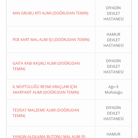
DİYADİN
KAN GRUBU KİTİ ALIMI (DOĞRUDAN TEMIN)
DEVLET
HASTANESİ
HAMUR
POE KART MAL ALIM İŞİ (DOĞRUDAN TEMIN)
DEVLET
HASTANESİ
DİYADİN
GAİTA KABI KAŞIKLI ALIMI (DOĞRUDAN
DEVLET
TEMIN)
HASTANESİ
İL MÜFTÜLÜĞÜ RESMİ ARAÇLARI İÇİN
Ağrı İl
AKARYAKIT ALIMI (DOĞRUDAN TEMIN)
Müftülüğü
DİYADİN
TESİSAT MALZEME ALIMI (DOĞRUDAN
DEVLET
TEMIN)
HASTANESİ
HAMUR
YANGIN ALGILAMA BUTONU MAL ALIM İŞİ