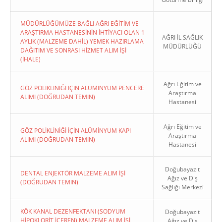
MÜDÜRLÜĞÜMÜZE BAĞLI AĞRI EĞİTİM VE
ARAŞTIRMA HASTANESİNİN İHTİYACI OLAN 1
AĞRI İL SAĞLIK
AYLIK (MALZEME DAHİL) YEMEK HAZIRLAMA
MÜDÜRLÜĞÜ
DAĞITIM VE SONRASI HİZMET ALIM İŞİ
(İHALE)
Ağrı Eğitim ve
GÖZ POLİKLİNİĞİ İÇİN ALÜMİNYUM PENCERE
Araştırma
ALIMI (DOĞRUDAN TEMIN)
Hastanesi
Ağrı Eğitim ve
GÖZ POLİKLİNİĞİ İÇİN ALÜMİNYUM KAPI
Araştırma
ALIMI (DOĞRUDAN TEMIN)
Hastanesi
Doğubayazıt
DENTAL ENJEKTÖR MALZEME ALIM İŞİ
Ağız ve Diş
(DOĞRUDAN TEMIN)
Sağlığı Merkezi
KÖK KANAL DEZENFEKTANI (SODYUM
Doğubayazıt
HİPOKLORİT İÇEREN) MALZEME ALIM İŞİ
Ağız ve Diş