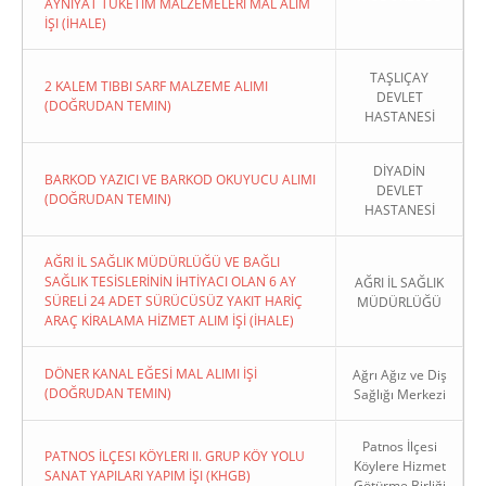
AYNIYAT TÜKETIM MALZEMELERI MAL ALIM
İŞI (İHALE)
TAŞLIÇAY
2 KALEM TIBBI SARF MALZEME ALIMI
DEVLET
(DOĞRUDAN TEMIN)
HASTANESİ
DİYADİN
BARKOD YAZICI VE BARKOD OKUYUCU ALIMI
DEVLET
(DOĞRUDAN TEMIN)
HASTANESİ
AĞRI İL SAĞLIK MÜDÜRLÜĞÜ VE BAĞLI
SAĞLIK TESİSLERİNİN İHTİYACI OLAN 6 AY
AĞRI İL SAĞLIK
SÜRELİ 24 ADET SÜRÜCÜSÜZ YAKIT HARİÇ
MÜDÜRLÜĞÜ
ARAÇ KİRALAMA HİZMET ALIM İŞİ (İHALE)
DÖNER KANAL EĞESİ MAL ALIMI İŞİ
Ağrı Ağız ve Diş
(DOĞRUDAN TEMIN)
Sağlığı Merkezi
Patnos İlçesi
PATNOS İLÇESI KÖYLERI II. GRUP KÖY YOLU
Köylere Hizmet
SANAT YAPILARI YAPIM İŞI (KHGB)
Götürme Birliği