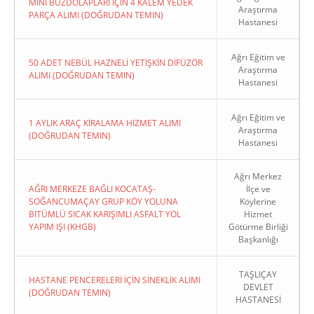
MİNİ BUZDOLAPLARI İÇİN 4 KALEM YEDEK
Araştırma
PARÇA ALIMI (DOĞRUDAN TEMIN)
Hastanesi
Ağrı Eğitim ve
50 ADET NEBÜL HAZNELİ YETİŞKİN DİFÜZÖR
Araştırma
ALIMI (DOĞRUDAN TEMIN)
Hastanesi
Ağrı Eğitim ve
1 AYLIK ARAÇ KİRALAMA HİZMET ALIMI
Araştırma
(DOĞRUDAN TEMIN)
Hastanesi
Ağrı Merkez
AĞRI MERKEZE BAĞLI KOCATAŞ-
İlçe ve
SOĞANCUMAÇAY GRUP KÖY YOLUNA
Köylerine
BITÜMLÜ SICAK KARIŞIMLI ASFALT YOL
Hizmet
YAPIM IŞI (KHGB)
Götürme Birliği
Başkanlığı
TAŞLIÇAY
HASTANE PENCERELERİ İÇİN SİNEKLİK ALIMI
DEVLET
(DOĞRUDAN TEMIN)
HASTANESİ