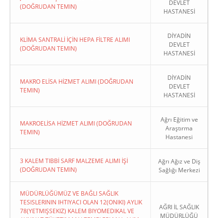
DEVLET
(DOĞRUDAN TEMIN)
HASTANESİ
DİYADİN
KLİMA SANTRALİ İÇİN HEPA FİLTRE ALIMI
DEVLET
(DOĞRUDAN TEMIN)
HASTANESİ
DİYADİN
MAKRO ELİSA HİZMET ALIMI (DOĞRUDAN
DEVLET
TEMIN)
HASTANESİ
Ağrı Eğitim ve
MAKROELİSA HİZMET ALIMI (DOĞRUDAN
Araştırma
TEMIN)
Hastanesi
3 KALEM TIBBİ SARF MALZEME ALIMI İŞİ
Ağrı Ağız ve Diş
(DOĞRUDAN TEMIN)
Sağlığı Merkezi
MÜDÜRLÜĞÜMÜZ VE BAĞLI SAĞLIK
TESISLERININ IHTIYACI OLAN 12(ONIKI) AYLIK
AĞRI İL SAĞLIK
78(YETMIŞSEKIZ) KALEM BIYOMEDIKAL VE
MÜDÜRLÜĞÜ