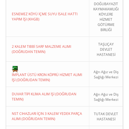
DOĞUBAYAZIT
KAYMAKAMLIĞI
ESNEMEZ KÖYÜ İÇME SUYU İSALE HATTI
KÖYLERE
YAPIM İŞI (KHGB)
HİZMET
GÖTÜRME
BİRLİĞİ
Copyright 2022. Ağrı Valiliği
TAŞLIÇAY
2 KALEM TIBBİ SARF MALZEME ALIMI
DEVLET
(DOĞRUDAN TEMIN)
HASTANESİ
Ağrı Ağız ve Diş
İMPLANT ÜSTÜ KRON KÖPRÜ HİZMET ALIMI
Sağlığı Merkezi
İŞİ (DOĞRUDAN TEMIN)
DUVAR TİPİ KLİMA ALIM İŞİ (DOĞRUDAN
Ağrı Ağız ve Diş
TEMIN)
Sağlığı Merkezi
NST CIHAZLARI İÇIN 3 KALEM YEDEK PARÇA
TUTAK DEVLET
ALIMI (DOĞRUDAN TEMIN)
HASTANESİ