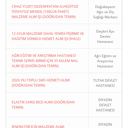
CİHAZ YÜZEY DEZENFEKTANI ALHEDİTSİZ
Doğubayazıt
FOSFATSIZ MENDİL (100LÜK PAKET)
Ağız ve Diş
MALZEME ALIM İŞİ (DOĞRUDAN TEMIN)
Sağlığı Merkezi
Eleşkirt İlçe
12 AYLIK MALZEME DAHİL YEMEK PİŞİRME VE
Devlet
DAĞITIM SONRASI HİZMET ALIM İŞİ (İHALE)
Hastanesi
AĞRI EĞİTİM VE ARAŞTIRMA HASTANESİ
Ağrı Eğitim ve
TEKNİK SERVİS BİRİMİ İÇİN 55 KALEM MAL
Araştırma
ALIM İŞİ (DOĞRUDAN TEMIN)
Hastanesi
2026 YILI TOPLU SMS HİZMETİ ALIMI
TUTAK DEVLET
(DOĞRUDAN TEMIN)
HASTANESİ
DİYADİN
ELASTİK SARGI BEZİ ALIMI (DOĞRUDAN
DEVLET
TEMIN)
HASTANESİ
DİYADİN
JENERATÖR İÇİN MALZEME ALIMI