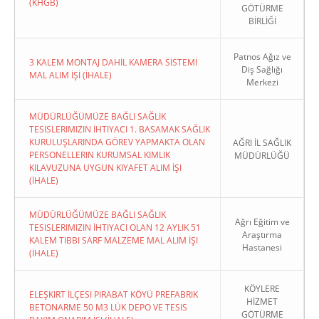
(KHGB)
GÖTÜRME
BİRLİĞİ
Patnos Ağız ve
3 KALEM MONTAJ DAHİL KAMERA SİSTEMİ
Diş Sağlığı
MAL ALIM İŞİ (İHALE)
Merkezi
MÜDÜRLÜĞÜMÜZE BAĞLI SAĞLIK
TESISLERIMIZIN İHTIYACI 1. BASAMAK SAĞLIK
KURULUŞLARINDA GÖREV YAPMAKTA OLAN
AĞRI İL SAĞLIK
PERSONELLERIN KURUMSAL KIMLIK
MÜDÜRLÜĞÜ
KILAVUZUNA UYGUN KIYAFET ALIM İŞI
(İHALE)
MÜDÜRLÜĞÜMÜZE BAĞLI SAĞLIK
Ağrı Eğitim ve
TESISLERIMIZIN İHTIYACI OLAN 12 AYLIK 51
Araştırma
KALEM TIBBI SARF MALZEME MAL ALIM İŞI
Hastanesi
(İHALE)
KÖYLERE
ELEŞKIRT İLÇESI PIRABAT KÖYÜ PREFABRIK
HİZMET
BETONARME 50 M3 LÜK DEPO VE TESIS
GÖTÜRME