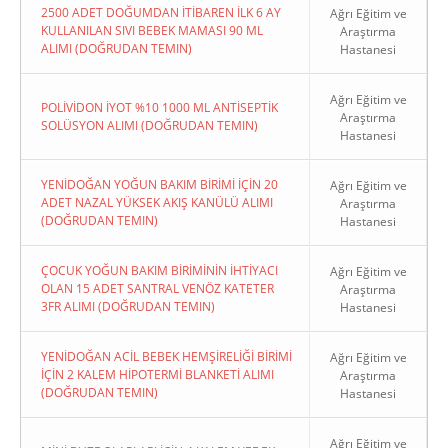
2500 ADET DOĞUMDAN İTİBAREN İLK 6 AY
Ağrı Eğitim ve
KULLANILAN SIVI BEBEK MAMASI 90 ML
Araştırma
ALIMI (DOĞRUDAN TEMIN)
Hastanesi
Ağrı Eğitim ve
POLİVİDON İYOT %10 1000 ML ANTİSEPTİK
Araştırma
SOLÜSYON ALIMI (DOĞRUDAN TEMIN)
Hastanesi
YENİDOĞAN YOĞUN BAKIM BİRİMİ İÇİN 20
Ağrı Eğitim ve
ADET NAZAL YÜKSEK AKIŞ KANÜLÜ ALIMI
Araştırma
(DOĞRUDAN TEMIN)
Hastanesi
ÇOCUK YOĞUN BAKIM BİRİMİNİN İHTİYACI
Ağrı Eğitim ve
OLAN 15 ADET SANTRAL VENÖZ KATETER
Araştırma
3FR ALIMI (DOĞRUDAN TEMIN)
Hastanesi
YENİDOĞAN ACİL BEBEK HEMŞİRELİĞİ BİRİMİ
Ağrı Eğitim ve
İÇİN 2 KALEM HİPOTERMİ BLANKETİ ALIMI
Araştırma
(DOĞRUDAN TEMIN)
Hastanesi
Ağrı Eğitim ve