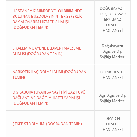
DOĞUBAYAZIT
HASTANEMİZ MİKROBİYOLOJİ BİRİMİNDE
DOÇ DR.YAŞAR
BULUNAN BUZDOLABININ TEK SEFERLİK
ERYILMAZ
BAKIM ONARIM HİZMETİ ALIM İŞİ
DEVLET
(DOĞRUDAN TEMIN)
HASTANESİ
Doğubayazıt
3 KALEM MUAYENE ELDİVENİ MALZEME
Ağız ve Diş
ALIM İŞİ (DOĞRUDAN TEMIN)
Sağlığı Merkezi
NARKOTIK İLAÇ DOLABI ALIMI (DOĞRUDAN
TUTAK DEVLET
TEMIN)
HASTANESİ
DİŞ LABORATUVARI SANAYİ TİPİ GAZ TÜPÜ
Ağrı Ağız ve Diş
BAĞLANTI VE DAĞITIM HATTI YAPIM İŞİ
Sağlığı Merkezi
(DOĞRUDAN TEMIN)
DİYADİN
ŞEKER STRİBİ ALIMI (DOĞRUDAN TEMIN)
DEVLET
HASTANESİ