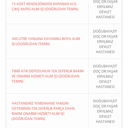
DOÇ DR.YAŞAR
15 ADET KENDİLİĞİNDEN KAPANAN ACİL
ERYILMAZ
ÇIKIŞ KAPISI ALIM İŞİ (DOĞRUDAN TEMIN)
DEVLET
HASTANESİ
DOĞUBAYAZIT
DOÇ DR.YAŞAR
300 LİTRE YANGINA DAYANIKLI BOYA ALIM
ERYILMAZ
İŞİ (DOĞRUDAN TEMIN)
DEVLET
HASTANESİ
DOĞUBAYAZIT
TIBBİ ATIK DEPOSUNUN TEK SEFERLİK BAKIM
DOÇ DR.YAŞAR
VE ONARIM HİZMETİ ALIM İŞİ (DOĞRUDAN
ERYILMAZ
TEMIN)
DEVLET
HASTANESİ
DOĞUBAYAZIT
HASTANEMİZ YEMEKHANE YANGIN
DOÇ DR.YAŞAR
SİSTEMİNİN TEK SEFERLİK PARÇA DAHİL
ERYILMAZ
BAKIM ONARIM HİZMETİ ALIM İŞİ
DEVLET
(DOĞRUDAN TEMIN)
HASTANESİ