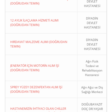
DEVLET
(DOĞRUDAN TEMIN)
HASTANESİ
DİYADİN
12 AYLIK İLAÇLAMA HİZMETİ ALIMI
DEVLET
(DOĞRUDAN TEMIN)
HASTANESİ
DİYADİN
HIRDAVAT MALZEME ALIMI (DOĞRUDAN
DEVLET
TEMIN)
HASTANESİ
Ağrı Fizik
JENERATÖR İÇİN MOTORİN ALIM İŞİ
Tedavi ve
(DOĞRUDAN TEMIN)
Rehabilitasyon
Hastanesi
SPREY YÜZEY DEZENFEKTAN ALIM İŞİ
Ağrı Ağız ve Diş
(DOĞRUDAN TEMIN)
Sağlığı Merkezi
DOĞUBAYAZIT
HASTANEMİZİN İHTİYACI OLAN CHİLLER
DOÇ DR.YAŞAR