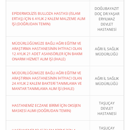
DOĞUBAYAZIT
EPİDERMOLİZİS BULLOZA HASTASI (İSLAM
DOÇ DR.YAŞAR
ERTAŞ) İÇİN 6 AYLIK 2 KALEM MALZEME ALIM
ERYILMAZ
İŞİ (DOĞRUDAN TEMIN)
DEVLET
HASTANESİ
MÜDÜRLÜĞÜMÜZE BAĞLI AĞRI EĞİTİM VE
ARAŞTIRMA HASTANESİNİN İHTİYACI OLAN
AĞRI İL SAĞLIK
12 AYLIK 21 ADET ASANSÖRLER İÇİN BAKIM
MÜDÜRLÜĞÜ
ONARIM HİZMET ALIM İŞİ (İHALE)
MÜDÜRLÜĞÜMÜZE BAĞLI AĞRI EĞİTİM VE
ARAŞTIRMA HASTANESİNİN İHTİYACI OLAN
AĞRI İL SAĞLIK
24 AYLIK 2 KALEM BAKTERİ TANIMLAMA VE
MÜDÜRLÜĞÜ
MANTAR TANIMLAMA ALIM İŞİ (İHALE)
TAŞLIÇAY
HASTANEMİZ ECZANE BİRİMİ İÇİN OKSİJEN
DEVLET
MASKESİ ALIMI (DOĞRUDAN TEMIN)
HASTANESİ
TAŞLIÇAY