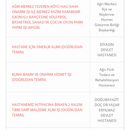
Ağrı Merkez
AĞRI MERKEZ TEZEREN KÖYÜ HALI SAHA
İlçe ve
ONARIM İŞI İLE MERKEZ KAZIM KARABEKIR
Köylerine
İLKOKULU BAHÇESINE VOLEYBOL,
Hizmet
BASKETBOL SAHASI VE ÇOCUK OYUN PARKI
Götürme Birliği
YAPIM İŞI (KHGB)
Başkanlığı
DİYADİN
HASTANE İÇİN SİNEKLİK ALIMI (DOĞRUDAN
DEVLET
TEMIN)
HASTANESİ
Ağrı Fizik
KLİMA BAKIM VE ONARIM HİZMET İŞİ
Tedavi ve
(DOĞRUDAN TEMIN)
Rehabilitasyon
Hastanesi
DOĞUBAYAZIT
HASTANEMİZ İHTİYACINA BİNAEN 2 KALEM
DOÇ DR.YAŞAR
TIBBİ SARF MALZEME ALIM İŞİ (DOĞRUDAN
ERYILMAZ
TEMIN)
DEVLET
HASTANESİ