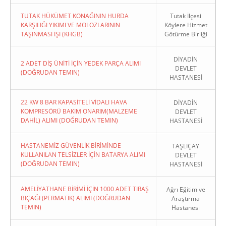
TUTAK HÜKÜMET KONAĞININ HURDA
Tutak İlçesi
KARŞILIĞI YIKIMI VE MOLOZLARININ
Köylere Hizmet
TAŞINMASI İŞI (KHGB)
Götürme Birliği
DİYADİN
2 ADET DİŞ ÜNİTİ İÇİN YEDEK PARÇA ALIMI
DEVLET
(DOĞRUDAN TEMIN)
HASTANESİ
22 KW 8 BAR KAPASİTELİ VİDALI HAVA
DİYADİN
KOMPRESÖRÜ BAKIM ONARIM(MALZEME
DEVLET
DAHİL) ALIMI (DOĞRUDAN TEMIN)
HASTANESİ
HASTANEMİZ GÜVENLİK BİRİMİNDE
TAŞLIÇAY
KULLANILAN TELSİZLER İÇİN BATARYA ALIMI
DEVLET
(DOĞRUDAN TEMIN)
HASTANESİ
AMELİYATHANE BİRİMİ İÇİN 1000 ADET TIRAŞ
Ağrı Eğitim ve
BIÇAĞI (PERMATİK) ALIMI (DOĞRUDAN
Araştırma
TEMIN)
Hastanesi