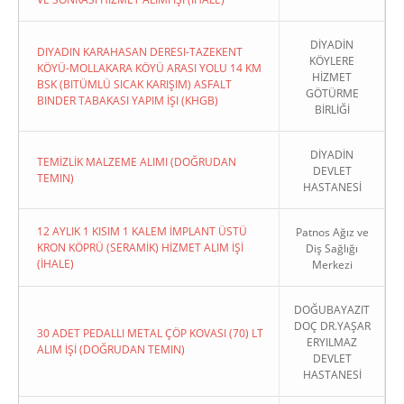
DİYADİN
DIYADIN KARAHASAN DERESI-TAZEKENT
KÖYLERE
KÖYÜ-MOLLAKARA KÖYÜ ARASI YOLU 14 KM
HİZMET
BSK (BITÜMLÜ SICAK KARIŞIM) ASFALT
GÖTÜRME
BINDER TABAKASI YAPIM İŞI (KHGB)
BİRLİĞİ
DİYADİN
TEMİZLİK MALZEME ALIMI (DOĞRUDAN
DEVLET
TEMIN)
HASTANESİ
12 AYLIK 1 KISIM 1 KALEM İMPLANT ÜSTÜ
Patnos Ağız ve
KRON KÖPRÜ (SERAMİK) HİZMET ALIM İŞİ
Diş Sağlığı
(İHALE)
Merkezi
DOĞUBAYAZIT
DOÇ DR.YAŞAR
30 ADET PEDALLI METAL ÇÖP KOVASI (70) LT
ERYILMAZ
ALIM İŞİ (DOĞRUDAN TEMIN)
DEVLET
HASTANESİ