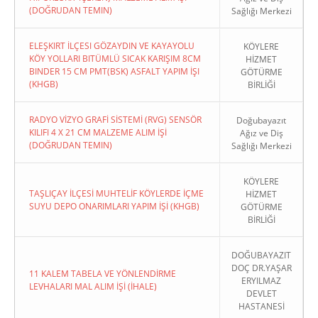
(DOĞRUDAN TEMIN)
Sağlığı Merkezi
ELEŞKIRT İLÇESI GÖZAYDIN VE KAYAYOLU
KÖYLERE
KÖY YOLLARI BITÜMLÜ SICAK KARIŞIM 8CM
HİZMET
BINDER 15 CM PMT(BSK) ASFALT YAPIM İŞI
GÖTÜRME
(KHGB)
BİRLİĞİ
RADYO VİZYO GRAFİ SİSTEMİ (RVG) SENSÖR
Doğubayazıt
KILIFI 4 X 21 CM MALZEME ALIM İŞİ
Ağız ve Diş
(DOĞRUDAN TEMIN)
Sağlığı Merkezi
KÖYLERE
TAŞLIÇAY İLÇESİ MUHTELİF KÖYLERDE İÇME
HİZMET
SUYU DEPO ONARIMLARI YAPIM İŞİ (KHGB)
GÖTÜRME
BİRLİĞİ
DOĞUBAYAZIT
DOÇ DR.YAŞAR
11 KALEM TABELA VE YÖNLENDİRME
ERYILMAZ
LEVHALARI MAL ALIM İŞİ (İHALE)
DEVLET
HASTANESİ