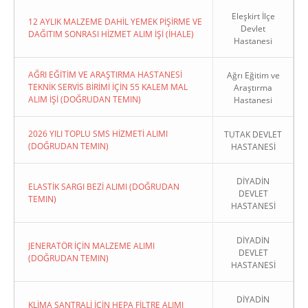
Eleşkirt İlçe
12 AYLIK MALZEME DAHİL YEMEK PİŞİRME VE
Devlet
DAĞITIM SONRASI HİZMET ALIM İŞİ (İHALE)
Hastanesi
AĞRI EĞİTİM VE ARAŞTIRMA HASTANESİ
Ağrı Eğitim ve
TEKNİK SERVİS BİRİMİ İÇİN 55 KALEM MAL
Araştırma
ALIM İŞİ (DOĞRUDAN TEMIN)
Hastanesi
2026 YILI TOPLU SMS HİZMETİ ALIMI
TUTAK DEVLET
(DOĞRUDAN TEMIN)
HASTANESİ
DİYADİN
ELASTİK SARGI BEZİ ALIMI (DOĞRUDAN
DEVLET
TEMIN)
HASTANESİ
DİYADİN
JENERATÖR İÇİN MALZEME ALIMI
DEVLET
(DOĞRUDAN TEMIN)
HASTANESİ
DİYADİN
KLİMA SANTRALİ İÇİN HEPA FİLTRE ALIMI