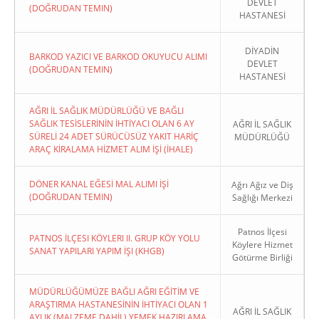
DEVLET
(DOĞRUDAN TEMIN)
HASTANESİ
DİYADİN
BARKOD YAZICI VE BARKOD OKUYUCU ALIMI
DEVLET
(DOĞRUDAN TEMIN)
HASTANESİ
AĞRI İL SAĞLIK MÜDÜRLÜĞÜ VE BAĞLI
SAĞLIK TESİSLERİNİN İHTİYACI OLAN 6 AY
AĞRI İL SAĞLIK
SÜRELİ 24 ADET SÜRÜCÜSÜZ YAKIT HARİÇ
MÜDÜRLÜĞÜ
ARAÇ KİRALAMA HİZMET ALIM İŞİ (İHALE)
DÖNER KANAL EĞESİ MAL ALIMI İŞİ
Ağrı Ağız ve Diş
(DOĞRUDAN TEMIN)
Sağlığı Merkezi
Patnos İlçesi
PATNOS İLÇESI KÖYLERI II. GRUP KÖY YOLU
Köylere Hizmet
SANAT YAPILARI YAPIM İŞI (KHGB)
Götürme Birliği
MÜDÜRLÜĞÜMÜZE BAĞLI AĞRI EĞİTİM VE
ARAŞTIRMA HASTANESİNİN İHTİYACI OLAN 1
AĞRI İL SAĞLIK
AYLIK (MALZEME DAHİL) YEMEK HAZIRLAMA