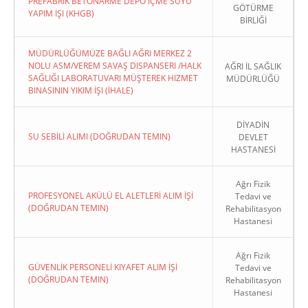
PREFABRIK BETONARME DEPO İÇME SUYU
GÖTÜRME
YAPIM İŞI (KHGB)
BİRLİĞİ
MÜDÜRLÜĞÜMÜZE BAĞLI AĞRI MERKEZ 2
NOLU ASM/VEREM SAVAŞ DISPANSERI /HALK
AĞRI İL SAĞLIK
SAĞLIĞI LABORATUVARI MÜŞTEREK HIZMET
MÜDÜRLÜĞÜ
BINASININ YIKIM İŞI (İHALE)
DİYADİN
SU SEBİLİ ALIMI (DOĞRUDAN TEMIN)
DEVLET
HASTANESİ
Ağrı Fizik
PROFESYONEL AKÜLÜ EL ALETLERİ ALIM İŞİ
Tedavi ve
(DOĞRUDAN TEMIN)
Rehabilitasyon
Hastanesi
Ağrı Fizik
GÜVENLİK PERSONELİ KIYAFET ALIM İŞİ
Tedavi ve
(DOĞRUDAN TEMIN)
Rehabilitasyon
Hastanesi