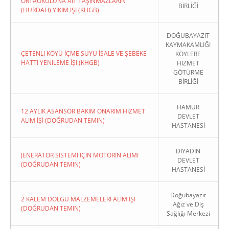
ORTAOKULUNA AIT TAŞINMAZLARIN
BİRLİĞİ
(HURDALI) YIKIM İŞI (KHGB)
DOĞUBAYAZIT
KAYMAKAMLIĞI
ÇETENLI KÖYÜ İÇME SUYU İSALE VE ŞEBEKE
KÖYLERE
HATTI YENILEME İŞI (KHGB)
HİZMET
GÖTÜRME
BİRLİĞİ
HAMUR
12 AYLIK ASANSÖR BAKIM ONARIM HİZMET
DEVLET
ALIM İŞİ (DOĞRUDAN TEMIN)
HASTANESİ
DİYADİN
JENERATÖR SİSTEMİ İÇİN MOTORİN ALIMI
DEVLET
(DOĞRUDAN TEMIN)
HASTANESİ
Doğubayazıt
2 KALEM DOLGU MALZEMELERİ ALIM İŞİ
Ağız ve Diş
(DOĞRUDAN TEMIN)
Sağlığı Merkezi