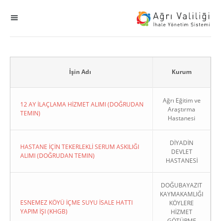
MENÜ
Ana Sayfa
ihale
İşin Adı
Kurum
Dogrudan Temin
Ağrı Eğitim ve
12 AY İLAÇLAMA HİZMET ALIMI (DOĞRUDAN
Araştırma
TEMIN)
Hastanesi
Sodes
DİYADİN
KHGB
HASTANE İÇİN TEKERLEKLİ SERUM ASKILIĞI
DEVLET
ALIMI (DOĞRUDAN TEMIN)
HASTANESİ
Okul
DOĞUBAYAZIT
KAYMAKAMLIĞI
Sonuçlanan Kayıtlar
ESNEMEZ KÖYÜ İÇME SUYU İSALE HATTI
KÖYLERE
YAPIM İŞI (KHGB)
HİZMET
Kapat
GÖTÜRME