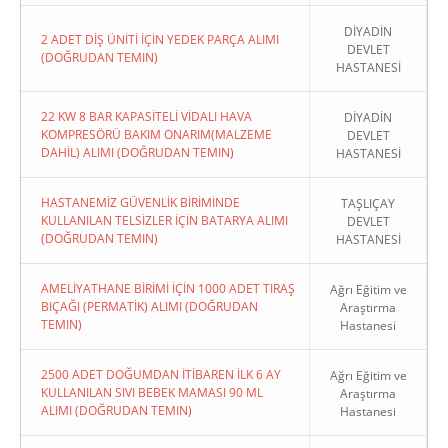
DİYADİN
2 ADET DİŞ ÜNİTİ İÇİN YEDEK PARÇA ALIMI
DEVLET
(DOĞRUDAN TEMIN)
HASTANESİ
22 KW 8 BAR KAPASİTELİ VİDALI HAVA
DİYADİN
KOMPRESÖRÜ BAKIM ONARIM(MALZEME
DEVLET
DAHİL) ALIMI (DOĞRUDAN TEMIN)
HASTANESİ
HASTANEMİZ GÜVENLİK BİRİMİNDE
TAŞLIÇAY
KULLANILAN TELSİZLER İÇİN BATARYA ALIMI
DEVLET
(DOĞRUDAN TEMIN)
HASTANESİ
AMELİYATHANE BİRİMİ İÇİN 1000 ADET TIRAŞ
Ağrı Eğitim ve
BIÇAĞI (PERMATİK) ALIMI (DOĞRUDAN
Araştırma
TEMIN)
Hastanesi
2500 ADET DOĞUMDAN İTİBAREN İLK 6 AY
Ağrı Eğitim ve
KULLANILAN SIVI BEBEK MAMASI 90 ML
Araştırma
ALIMI (DOĞRUDAN TEMIN)
Hastanesi