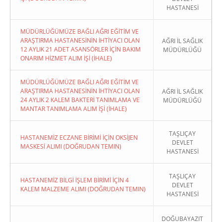
HASTANESİ
MÜDÜRLÜĞÜMÜZE BAĞLI AĞRI EĞİTİM VE
ARAŞTIRMA HASTANESİNİN İHTİYACI OLAN
AĞRI İL SAĞLIK
12 AYLIK 21 ADET ASANSÖRLER İÇİN BAKIM
MÜDÜRLÜĞÜ
ONARIM HİZMET ALIM İŞİ (İHALE)
MÜDÜRLÜĞÜMÜZE BAĞLI AĞRI EĞİTİM VE
ARAŞTIRMA HASTANESİNİN İHTİYACI OLAN
AĞRI İL SAĞLIK
24 AYLIK 2 KALEM BAKTERİ TANIMLAMA VE
MÜDÜRLÜĞÜ
MANTAR TANIMLAMA ALIM İŞİ (İHALE)
TAŞLIÇAY
HASTANEMİZ ECZANE BİRİMİ İÇİN OKSİJEN
DEVLET
MASKESİ ALIMI (DOĞRUDAN TEMIN)
HASTANESİ
TAŞLIÇAY
HASTANEMİZ BİLGİ İŞLEM BİRİMİ İÇİN 4
DEVLET
KALEM MALZEME ALIMI (DOĞRUDAN TEMIN)
HASTANESİ
DOĞUBAYAZIT