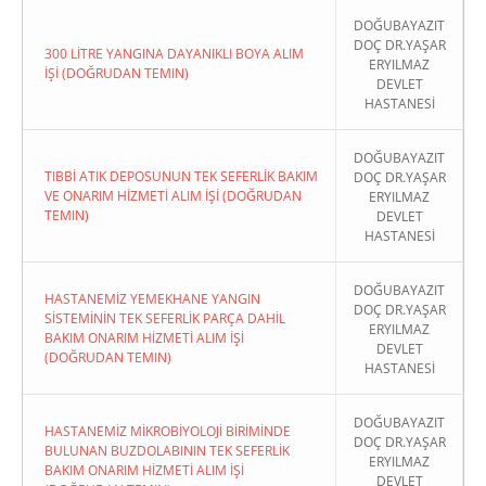
DOĞUBAYAZIT
DOÇ DR.YAŞAR
300 LİTRE YANGINA DAYANIKLI BOYA ALIM
ERYILMAZ
İŞİ (DOĞRUDAN TEMIN)
DEVLET
HASTANESİ
DOĞUBAYAZIT
TIBBİ ATIK DEPOSUNUN TEK SEFERLİK BAKIM
DOÇ DR.YAŞAR
VE ONARIM HİZMETİ ALIM İŞİ (DOĞRUDAN
ERYILMAZ
TEMIN)
DEVLET
HASTANESİ
DOĞUBAYAZIT
HASTANEMİZ YEMEKHANE YANGIN
DOÇ DR.YAŞAR
SİSTEMİNİN TEK SEFERLİK PARÇA DAHİL
ERYILMAZ
BAKIM ONARIM HİZMETİ ALIM İŞİ
DEVLET
(DOĞRUDAN TEMIN)
HASTANESİ
DOĞUBAYAZIT
HASTANEMİZ MİKROBİYOLOJİ BİRİMİNDE
DOÇ DR.YAŞAR
BULUNAN BUZDOLABININ TEK SEFERLİK
ERYILMAZ
BAKIM ONARIM HİZMETİ ALIM İŞİ
DEVLET