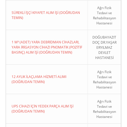
Ağrı Fizik
SÜREKLİ İŞÇİ KIYAFET ALIM İŞİ (DOĞRUDAN
Tedavi ve
TEMIN)
Rehabilitasyon
Hastanesi
DOĞUBAYAZIT
1 M³ (ADET) YARA DEBRİDMAN CİHAZLARI,
DOÇ DR.YAŞAR
YARA İRİGASYON CİHAZI PNOMATİK (POZİTİF
ERYILMAZ
BASINÇ) ALIM İŞİ (DOĞRUDAN TEMIN)
DEVLET
HASTANESİ
Ağrı Fizik
12 AYLIK İLAÇLAMA HİZMETİ ALIMI
Tedavi ve
(DOĞRUDAN TEMIN)
Rehabilitasyon
Hastanesi
Ağrı Fizik
UPS CİHAZI İÇİN YEDEK PARÇA ALIM İŞİ
Tedavi ve
(DOĞRUDAN TEMIN)
Rehabilitasyon
Hastanesi