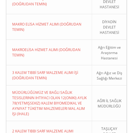
DEVLET
(DOĞRUDAN TEMIN)
HASTANESİ
DİYADİN
MAKRO ELİSA HİZMET ALIMI (DOĞRUDAN
DEVLET
TEMIN)
HASTANESİ
Ağrı Eğitim ve
MAKROELİSA HİZMET ALIMI (DOĞRUDAN
Araştırma
TEMIN)
Hastanesi
3 KALEM TIBBİ SARF MALZEME ALIMI İŞİ
Ağrı Ağız ve Diş
(DOĞRUDAN TEMIN)
Sağlığı Merkezi
MÜDÜRLÜĞÜMÜZ VE BAĞLI SAĞLIK
TESISLERININ IHTIYACI OLAN 12(ONIKI) AYLIK
AĞRI İL SAĞLIK
78(YETMIŞSEKIZ) KALEM BIYOMEDIKAL VE
MÜDÜRLÜĞÜ
AYNIYAT TÜKETIM MALZEMELERI MAL ALIM
İŞI (İHALE)
TAŞLIÇAY
2 KALEM TIBBI SARF MALZEME ALIMI