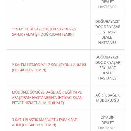
DEVLET
HASTANESİ
DOĞUBAYAZIT
DOÇ DR.YAŞAR
115 M³ TIBBİ GAZ (OKSİJEN GAZI % 99,9
ERYILMAZ
SAFLIK ) ALIM İŞİ (DOĞRUDAN TEMIN)
DEVLET
HASTANESİ
DOĞUBAYAZIT
DOÇ DR.YAŞAR
2 KALEM HEMODİYALİZ SOLÜSYONU ALIM İŞİ
ERYILMAZ
(DOĞRUDAN TEMIN)
DEVLET
HASTANESİ
MÜDÜRLÜĞÜMÜZE BAĞLI AĞRI EĞİTİM VE
AĞRI İL SAĞLIK
ARAŞTIRMA HASTANESİNİN İHTİYACI OLAN
MÜDÜRLÜĞÜ
PET/BT HİZMET ALIM İŞİ (İHALE)
DİYADİN
3 KATLI PLASTİK MASAÜSTÜ EVRAK RAFI
DEVLET
ALIMI (DOĞRUDAN TEMIN)
HASTANESİ