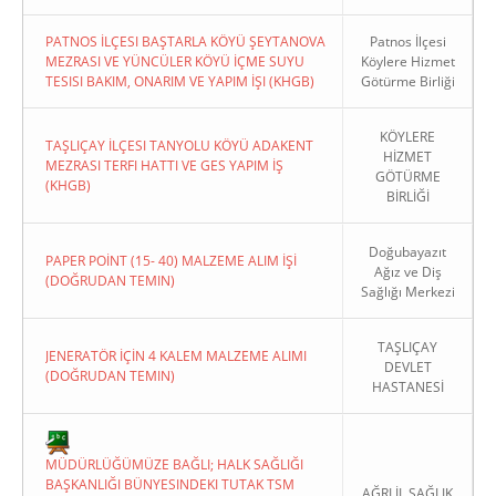
PATNOS İLÇESI BAŞTARLA KÖYÜ ŞEYTANOVA
Patnos İlçesi
MEZRASI VE YÜNCÜLER KÖYÜ İÇME SUYU
Köylere Hizmet
TESISI BAKIM, ONARIM VE YAPIM İŞI (KHGB)
Götürme Birliği
KÖYLERE
TAŞLIÇAY İLÇESI TANYOLU KÖYÜ ADAKENT
HİZMET
MEZRASI TERFI HATTI VE GES YAPIM İŞ
GÖTÜRME
(KHGB)
BİRLİĞİ
Doğubayazıt
PAPER POİNT (15- 40) MALZEME ALIM İŞİ
Ağız ve Diş
(DOĞRUDAN TEMIN)
Sağlığı Merkezi
TAŞLIÇAY
JENERATÖR İÇİN 4 KALEM MALZEME ALIMI
DEVLET
(DOĞRUDAN TEMIN)
HASTANESİ
MÜDÜRLÜĞÜMÜZE BAĞLI; HALK SAĞLIĞI
BAŞKANLIĞI BÜNYESINDEKI TUTAK TSM
AĞRI İL SAĞLIK