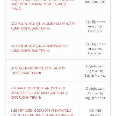
MÜDÜRLÜĞÜ
DAĞITIM VE SONRASI HİZMET ALIM İŞİ
(İHALE)
Ağrı Eğitim ve
GÖZ POLİKLİNİĞİ İÇİN ALÜMİNYUM PENCERE
Araştırma
ALIMI (DOĞRUDAN TEMIN)
Hastanesi
Ağrı Eğitim ve
GÖZ POLİKLİNİĞİ İÇİN ALÜMİNYUM KAPI
Araştırma
ALIMI (DOĞRUDAN TEMIN)
Hastanesi
Doğubayazıt
DENTAL ENJEKTÖR MALZEME ALIM İŞİ
Ağız ve Diş
(DOĞRUDAN TEMIN)
Sağlığı Merkezi
KÖK KANAL DEZENFEKTANI (SODYUM
Doğubayazıt
HİPOKLORİT İÇEREN) MALZEME ALIM İŞİ
Ağız ve Diş
(DOĞRUDAN TEMIN)
Sağlığı Merkezi
ELEŞKIRT İLÇESI GÖZAYDIN VE KAYAYOLU
KÖYLERE
KÖY YOLLARI BITÜMLÜ SICAK KARIŞIM 8CM
HİZMET