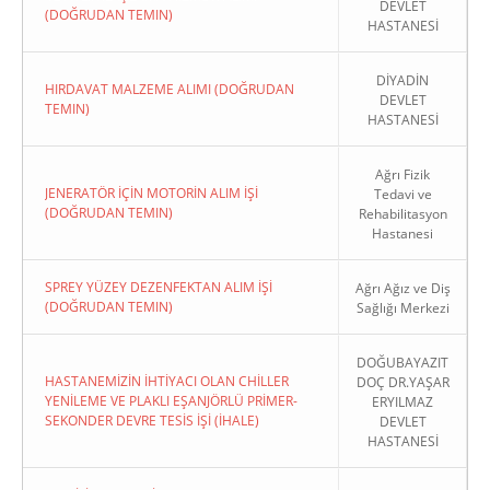
DEVLET
(DOĞRUDAN TEMIN)
HASTANESİ
DİYADİN
HIRDAVAT MALZEME ALIMI (DOĞRUDAN
DEVLET
TEMIN)
HASTANESİ
Ağrı Fizik
JENERATÖR İÇİN MOTORİN ALIM İŞİ
Tedavi ve
(DOĞRUDAN TEMIN)
Rehabilitasyon
Hastanesi
SPREY YÜZEY DEZENFEKTAN ALIM İŞİ
Ağrı Ağız ve Diş
(DOĞRUDAN TEMIN)
Sağlığı Merkezi
DOĞUBAYAZIT
HASTANEMİZİN İHTİYACI OLAN CHİLLER
DOÇ DR.YAŞAR
YENİLEME VE PLAKLI EŞANJÖRLÜ PRİMER-
ERYILMAZ
SEKONDER DEVRE TESİS İŞİ (İHALE)
DEVLET
HASTANESİ