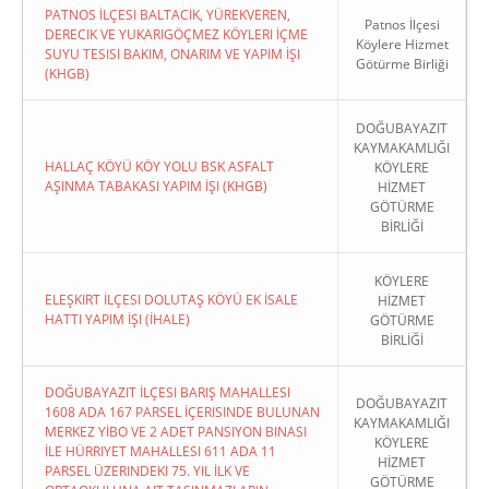
PATNOS İLÇESI BALTACIK, YÜREKVEREN,
Patnos İlçesi
DERECIK VE YUKARIGÖÇMEZ KÖYLERI İÇME
Köylere Hizmet
SUYU TESISI BAKIM, ONARIM VE YAPIM İŞI
Götürme Birliği
(KHGB)
DOĞUBAYAZIT
KAYMAKAMLIĞI
HALLAÇ KÖYÜ KÖY YOLU BSK ASFALT
KÖYLERE
AŞINMA TABAKASI YAPIM İŞI (KHGB)
HİZMET
GÖTÜRME
BİRLİĞİ
KÖYLERE
ELEŞKIRT İLÇESI DOLUTAŞ KÖYÜ EK İSALE
HİZMET
HATTI YAPIM İŞI (İHALE)
GÖTÜRME
BİRLİĞİ
DOĞUBAYAZIT İLÇESI BARIŞ MAHALLESI
DOĞUBAYAZIT
1608 ADA 167 PARSEL İÇERISINDE BULUNAN
KAYMAKAMLIĞI
MERKEZ YİBO VE 2 ADET PANSIYON BINASI
KÖYLERE
İLE HÜRRIYET MAHALLESI 611 ADA 11
HİZMET
PARSEL ÜZERINDEKI 75. YIL İLK VE
GÖTÜRME