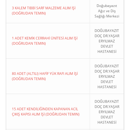
Doğubayazıt
3 KALEM TIBBİ SARF MALZEME ALIM İŞİ
Ağız ve Diş
(DOĞRUDAN TEMIN)
Sağlığı Merkezi
DOĞUBAYAZIT
DOÇ DR.YAŞAR
1 ADET KEMİK CERRAHİ ÜNİTESİ ALIM İŞİ
ERYILMAZ
(DOĞRUDAN TEMIN)
DEVLET
HASTANESİ
DOĞUBAYAZIT
DOÇ DR.YAŞAR
80 ADET (ALTILI) HAFİF YÜK RAFI ALIM İŞİ
ERYILMAZ
(DOĞRUDAN TEMIN)
DEVLET
HASTANESİ
DOĞUBAYAZIT
DOÇ DR.YAŞAR
15 ADET KENDİLİĞİNDEN KAPANAN ACİL
ERYILMAZ
ÇIKIŞ KAPISI ALIM İŞİ (DOĞRUDAN TEMIN)
DEVLET
HASTANESİ