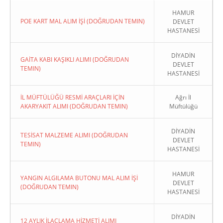
HAMUR
POE KART MAL ALIM İŞİ (DOĞRUDAN TEMIN)
DEVLET
HASTANESİ
DİYADİN
GAİTA KABI KAŞIKLI ALIMI (DOĞRUDAN
DEVLET
TEMIN)
HASTANESİ
İL MÜFTÜLÜĞÜ RESMİ ARAÇLARI İÇİN
Ağrı İl
AKARYAKIT ALIMI (DOĞRUDAN TEMIN)
Müftülüğü
DİYADİN
TESİSAT MALZEME ALIMI (DOĞRUDAN
DEVLET
TEMIN)
HASTANESİ
HAMUR
YANGIN ALGILAMA BUTONU MAL ALIM İŞİ
DEVLET
(DOĞRUDAN TEMIN)
HASTANESİ
DİYADİN
12 AYLIK İLAÇLAMA HİZMETİ ALIMI