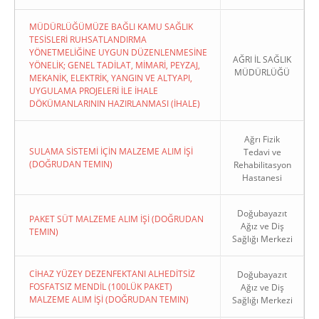
MÜDÜRLÜĞÜMÜZE BAĞLI KAMU SAĞLIK
TESİSLERİ RUHSATLANDIRMA
YÖNETMELİĞİNE UYGUN DÜZENLENMESİNE
AĞRI İL SAĞLIK
YÖNELİK; GENEL TADİLAT, MİMARİ, PEYZAJ,
MÜDÜRLÜĞÜ
MEKANİK, ELEKTRİK, YANGIN VE ALTYAPI,
UYGULAMA PROJELERİ İLE İHALE
DÖKÜMANLARININ HAZIRLANMASI (İHALE)
Ağrı Fizik
SULAMA SİSTEMİ İÇİN MALZEME ALIM İŞİ
Tedavi ve
(DOĞRUDAN TEMIN)
Rehabilitasyon
Hastanesi
Doğubayazıt
PAKET SÜT MALZEME ALIM İŞİ (DOĞRUDAN
Ağız ve Diş
TEMIN)
Sağlığı Merkezi
CİHAZ YÜZEY DEZENFEKTANI ALHEDİTSİZ
Doğubayazıt
FOSFATSIZ MENDİL (100LÜK PAKET)
Ağız ve Diş
MALZEME ALIM İŞİ (DOĞRUDAN TEMIN)
Sağlığı Merkezi