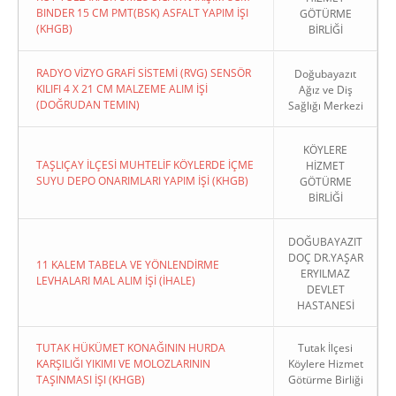
BINDER 15 CM PMT(BSK) ASFALT YAPIM İŞI
GÖTÜRME
(KHGB)
BİRLİĞİ
RADYO VİZYO GRAFİ SİSTEMİ (RVG) SENSÖR
Doğubayazıt
KILIFI 4 X 21 CM MALZEME ALIM İŞİ
Ağız ve Diş
(DOĞRUDAN TEMIN)
Sağlığı Merkezi
KÖYLERE
TAŞLIÇAY İLÇESİ MUHTELİF KÖYLERDE İÇME
HİZMET
SUYU DEPO ONARIMLARI YAPIM İŞİ (KHGB)
GÖTÜRME
BİRLİĞİ
DOĞUBAYAZIT
DOÇ DR.YAŞAR
11 KALEM TABELA VE YÖNLENDİRME
ERYILMAZ
LEVHALARI MAL ALIM İŞİ (İHALE)
DEVLET
HASTANESİ
TUTAK HÜKÜMET KONAĞININ HURDA
Tutak İlçesi
KARŞILIĞI YIKIMI VE MOLOZLARININ
Köylere Hizmet
TAŞINMASI İŞI (KHGB)
Götürme Birliği