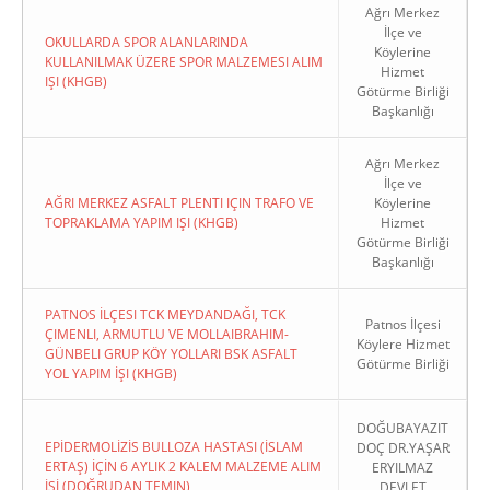
Ağrı Merkez
İlçe ve
OKULLARDA SPOR ALANLARINDA
Köylerine
KULLANILMAK ÜZERE SPOR MALZEMESI ALIM
Hizmet
IŞI (KHGB)
Götürme Birliği
Başkanlığı
Ağrı Merkez
İlçe ve
AĞRI MERKEZ ASFALT PLENTI IÇIN TRAFO VE
Köylerine
TOPRAKLAMA YAPIM IŞI (KHGB)
Hizmet
Götürme Birliği
Başkanlığı
PATNOS İLÇESI TCK MEYDANDAĞI, TCK
Patnos İlçesi
ÇIMENLI, ARMUTLU VE MOLLAIBRAHIM-
Köylere Hizmet
GÜNBELI GRUP KÖY YOLLARI BSK ASFALT
Götürme Birliği
YOL YAPIM İŞI (KHGB)
DOĞUBAYAZIT
EPİDERMOLİZİS BULLOZA HASTASI (İSLAM
DOÇ DR.YAŞAR
ERTAŞ) İÇİN 6 AYLIK 2 KALEM MALZEME ALIM
ERYILMAZ
İŞİ (DOĞRUDAN TEMIN)
DEVLET