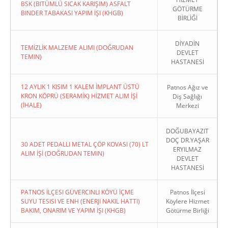
BSK (BITÜMLÜ SICAK KARIŞIM) ASFALT
GÖTÜRME
BINDER TABAKASI YAPIM İŞI (KHGB)
BİRLİĞİ
DİYADİN
TEMİZLİK MALZEME ALIMI (DOĞRUDAN
DEVLET
TEMIN)
HASTANESİ
12 AYLIK 1 KISIM 1 KALEM İMPLANT ÜSTÜ
Patnos Ağız ve
KRON KÖPRÜ (SERAMİK) HİZMET ALIM İŞİ
Diş Sağlığı
(İHALE)
Merkezi
DOĞUBAYAZIT
DOÇ DR.YAŞAR
30 ADET PEDALLI METAL ÇÖP KOVASI (70) LT
ERYILMAZ
ALIM İŞİ (DOĞRUDAN TEMIN)
DEVLET
HASTANESİ
PATNOS İLÇESI GÜVERCINLI KÖYÜ İÇME
Patnos İlçesi
SUYU TESISI VE ENH (ENERJI NAKIL HATTI)
Köylere Hizmet
BAKIM, ONARIM VE YAPIM İŞI (KHGB)
Götürme Birliği