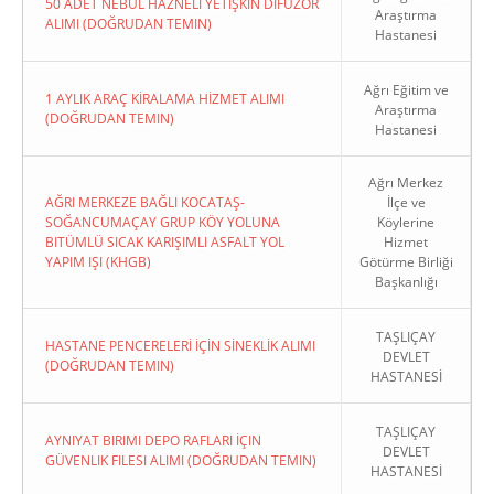
50 ADET NEBÜL HAZNELİ YETİŞKİN DİFÜZÖR
Araştırma
ALIMI (DOĞRUDAN TEMIN)
Hastanesi
Ağrı Eğitim ve
1 AYLIK ARAÇ KİRALAMA HİZMET ALIMI
Araştırma
(DOĞRUDAN TEMIN)
Hastanesi
Ağrı Merkez
AĞRI MERKEZE BAĞLI KOCATAŞ-
İlçe ve
SOĞANCUMAÇAY GRUP KÖY YOLUNA
Köylerine
BITÜMLÜ SICAK KARIŞIMLI ASFALT YOL
Hizmet
YAPIM IŞI (KHGB)
Götürme Birliği
Başkanlığı
TAŞLIÇAY
HASTANE PENCERELERİ İÇİN SİNEKLİK ALIMI
DEVLET
(DOĞRUDAN TEMIN)
HASTANESİ
TAŞLIÇAY
AYNIYAT BIRIMI DEPO RAFLARI İÇIN
DEVLET
GÜVENLIK FILESI ALIMI (DOĞRUDAN TEMIN)
HASTANESİ