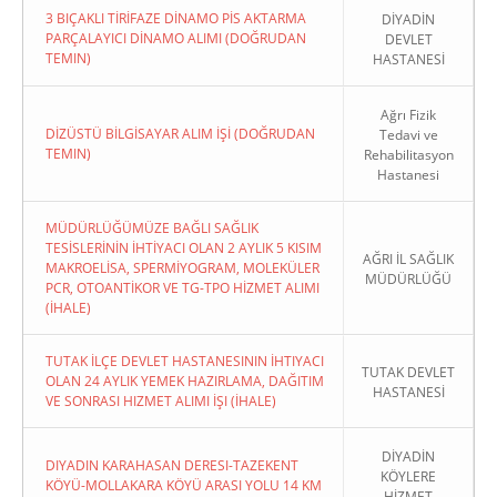
3 BIÇAKLI TİRİFAZE DİNAMO PİS AKTARMA
DİYADİN
PARÇALAYICI DİNAMO ALIMI (DOĞRUDAN
DEVLET
TEMIN)
HASTANESİ
Ağrı Fizik
DİZÜSTÜ BİLGİSAYAR ALIM İŞİ (DOĞRUDAN
Tedavi ve
TEMIN)
Rehabilitasyon
Hastanesi
MÜDÜRLÜĞÜMÜZE BAĞLI SAĞLIK
TESİSLERİNİN İHTİYACI OLAN 2 AYLIK 5 KISIM
AĞRI İL SAĞLIK
MAKROELİSA, SPERMİYOGRAM, MOLEKÜLER
MÜDÜRLÜĞÜ
PCR, OTOANTİKOR VE TG-TPO HİZMET ALIMI
(İHALE)
TUTAK İLÇE DEVLET HASTANESININ İHTIYACI
TUTAK DEVLET
OLAN 24 AYLIK YEMEK HAZIRLAMA, DAĞITIM
HASTANESİ
VE SONRASI HIZMET ALIMI İŞI (İHALE)
DİYADİN
DIYADIN KARAHASAN DERESI-TAZEKENT
KÖYLERE
KÖYÜ-MOLLAKARA KÖYÜ ARASI YOLU 14 KM
HİZMET