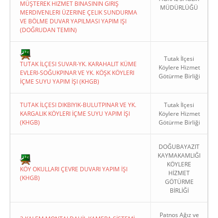
MÜŞTEREK HIZMET BINASININ GIRIŞ
MÜDÜRLÜĞÜ
MERDIVENLERI ÜZERINE ÇELIK SUNDURMA
VE BÖLME DUVAR YAPILMASI YAPIM IŞI
(DOĞRUDAN TEMIN)
Tutak İlçesi
TUTAK İLÇESI SUVAR-YK. KARAHALIT KÜME
Köylere Hizmet
EVLERI-SOĞUKPINAR VE YK. KÖŞK KÖYLERI
Götürme Birliği
İÇME SUYU YAPIM İŞI (KHGB)
TUTAK İLÇESI DIKBIYIK-BULUTPINAR VE YK.
Tutak İlçesi
KARGALIK KÖYLERI İÇME SUYU YAPIM İŞI
Köylere Hizmet
(KHGB)
Götürme Birliği
DOĞUBAYAZIT
KAYMAKAMLIĞI
KÖYLERE
KÖY OKULLARI ÇEVRE DUVARI YAPIM İŞI
HİZMET
(KHGB)
GÖTÜRME
BİRLİĞİ
Patnos Ağız ve