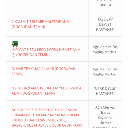
BİRLİĞİ
TAŞLIÇAY
2 KALEM TIBBİ SARF MALZEME ALIMI
DEVLET
(DOĞRUDAN TEMIN)
HASTANESİ
Copyright 2022. Ağrı Valiliği
Ağrı Ağız ve Diş
İMPLANT ÜSTÜ KRON KÖPRÜ HİZMET ALIMI
Sağlığı Merkezi
İŞİ (DOĞRUDAN TEMIN)
DUVAR TİPİ KLİMA ALIM İŞİ (DOĞRUDAN
Ağrı Ağız ve Diş
TEMIN)
Sağlığı Merkezi
NST CIHAZLARI İÇIN 3 KALEM YEDEK PARÇA
TUTAK DEVLET
ALIMI (DOĞRUDAN TEMIN)
HASTANESİ
Ağrı Merkez
AĞRI MERKEZ TEZEREN KÖYÜ HALI SAHA
İlçe ve
ONARIM İŞI İLE MERKEZ KAZIM KARABEKIR
Köylerine
İLKOKULU BAHÇESINE VOLEYBOL,
Hizmet
BASKETBOL SAHASI VE ÇOCUK OYUN PARKI
Götürme Birliği