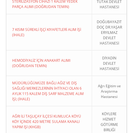
STERİLİZASYON CİHAZI 1 KALEM YEDEK
TUTAK DEVLET
PARÇA ALIMI (DOĞRUDAN TEMIN)
HASTANESİ
DOĞUBAYAZIT
DOÇ DR.YAŞAR
7 KISIM SÜREKLİ İŞÇİ KIYAFETLERİ ALIM İŞİ
ERYILMAZ
(İHALE)
DEVLET
HASTANESİ
DİYADİN
HEMODİYALİZ İÇİN ANAKART ALIMI
DEVLET
(DOĞRUDAN TEMIN)
HASTANESİ
MÜDÜRLÜĞÜMÜZE BAĞLI AĞIZ VE DİŞ
Ağrı Eğitim ve
SAĞLIĞI MERKEZLERİNİN İHTİYACI OLAN 6
Araştırma
AYLIK 115 KALEM DİŞ SARF MALZEME ALIM
Hastanesi
İŞİ; (İHALE)
KÖYLERE
AĞRI İLİ TAŞLIÇAY İLÇESİ KUMLUCA KÖYÜ
HİZMET
KÖY İÇİNDE 420 METRE SULAMA KANALI
GÖTÜRME
YAPIM İŞİ (KHGB)
BİRLİĞİ