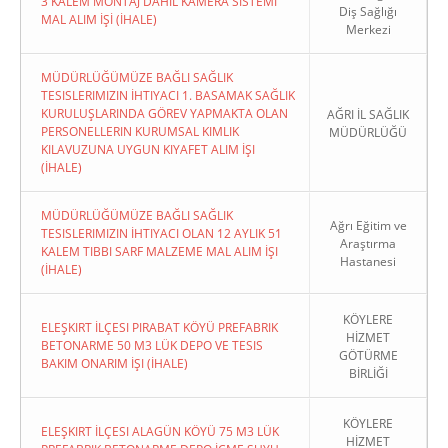
3 KALEM MONTAJ DAHİL KAMERA SİSTEMİ
Diş Sağlığı
MAL ALIM İŞİ (İHALE)
Merkezi
MÜDÜRLÜĞÜMÜZE BAĞLI SAĞLIK
TESISLERIMIZIN İHTIYACI 1. BASAMAK SAĞLIK
KURULUŞLARINDA GÖREV YAPMAKTA OLAN
AĞRI İL SAĞLIK
PERSONELLERIN KURUMSAL KIMLIK
MÜDÜRLÜĞÜ
KILAVUZUNA UYGUN KIYAFET ALIM İŞI
(İHALE)
MÜDÜRLÜĞÜMÜZE BAĞLI SAĞLIK
Ağrı Eğitim ve
TESISLERIMIZIN İHTIYACI OLAN 12 AYLIK 51
Araştırma
KALEM TIBBI SARF MALZEME MAL ALIM İŞI
Hastanesi
(İHALE)
KÖYLERE
ELEŞKIRT İLÇESI PIRABAT KÖYÜ PREFABRIK
HİZMET
BETONARME 50 M3 LÜK DEPO VE TESIS
GÖTÜRME
BAKIM ONARIM İŞI (İHALE)
BİRLİĞİ
KÖYLERE
ELEŞKIRT İLÇESI ALAGÜN KÖYÜ 75 M3 LÜK
HİZMET