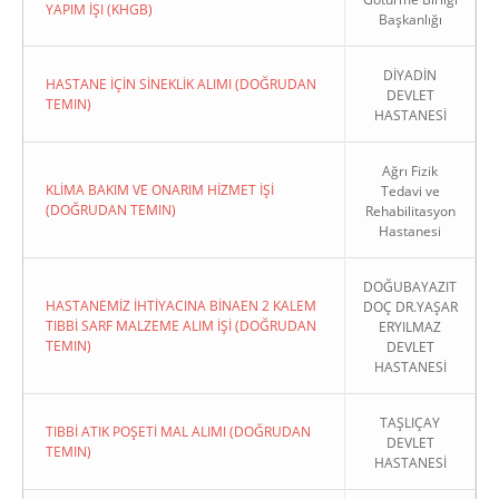
YAPIM İŞI (KHGB)
Başkanlığı
DİYADİN
HASTANE İÇİN SİNEKLİK ALIMI (DOĞRUDAN
DEVLET
TEMIN)
HASTANESİ
Ağrı Fizik
KLİMA BAKIM VE ONARIM HİZMET İŞİ
Tedavi ve
(DOĞRUDAN TEMIN)
Rehabilitasyon
Hastanesi
DOĞUBAYAZIT
HASTANEMİZ İHTİYACINA BİNAEN 2 KALEM
DOÇ DR.YAŞAR
TIBBİ SARF MALZEME ALIM İŞİ (DOĞRUDAN
ERYILMAZ
TEMIN)
DEVLET
HASTANESİ
TAŞLIÇAY
TIBBİ ATIK POŞETİ MAL ALIMI (DOĞRUDAN
DEVLET
TEMIN)
HASTANESİ