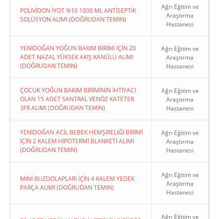
Ağrı Eğitim ve
POLİVİDON İYOT %10 1000 ML ANTİSEPTİK
Araştırma
SOLÜSYON ALIMI (DOĞRUDAN TEMIN)
Hastanesi
YENİDOĞAN YOĞUN BAKIM BİRİMİ İÇİN 20
Ağrı Eğitim ve
ADET NAZAL YÜKSEK AKIŞ KANÜLÜ ALIMI
Araştırma
(DOĞRUDAN TEMIN)
Hastanesi
ÇOCUK YOĞUN BAKIM BİRİMİNİN İHTİYACI
Ağrı Eğitim ve
OLAN 15 ADET SANTRAL VENÖZ KATETER
Araştırma
3FR ALIMI (DOĞRUDAN TEMIN)
Hastanesi
YENİDOĞAN ACİL BEBEK HEMŞİRELİĞİ BİRİMİ
Ağrı Eğitim ve
İÇİN 2 KALEM HİPOTERMİ BLANKETİ ALIMI
Araştırma
(DOĞRUDAN TEMIN)
Hastanesi
Ağrı Eğitim ve
MİNİ BUZDOLAPLARI İÇİN 4 KALEM YEDEK
Araştırma
PARÇA ALIMI (DOĞRUDAN TEMIN)
Hastanesi
Ağrı Eğitim ve