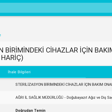
e
 BİRİMİNDEKİ CİHAZLAR İÇİN BAKI
 HARİÇ)
İhale Bilgileri
STERİLİZASYON BİRİMİNDEKİ CİHAZLAR İÇİN BAKIM ONAR
AĞRI İL SAĞLIK MÜDÜRLÜĞÜ - Doğubayazıt Ağız ve Diş Sağ
Doğrudan Temin