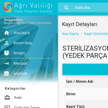
Hoşgeldiniz,
Kayıt Detayları
Bugün 6 Ağustos 2026, Perşembe
Ana Sayfa
Ana Sayfa
Kayıt Görüntül
Kurum Girişi
STERİLİZASYON
İletişim
(YEDEK PARÇA
Mevzuat
İstatistik
İşin / Alımın Adı
Kategoriler
Birim
İhale
Kayıt Türü
Doğrudan Temin