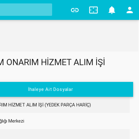
5
M ONARIM HİZMET ALIM İŞİ
İhaleye Ait Dosyalar
IM HİZMET ALIM İŞİ (YEDEK PARÇA HARİÇ)
lığı Merkezi