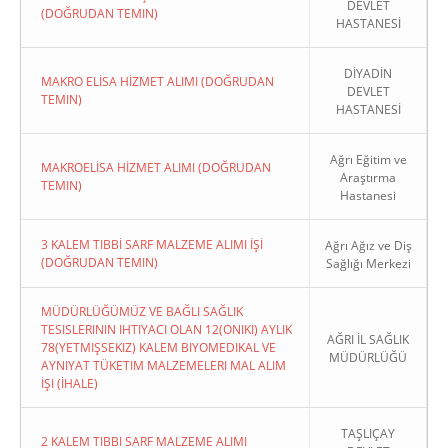
DEVLET
(DOĞRUDAN TEMIN)
HASTANESİ
DİYADİN
MAKRO ELİSA HİZMET ALIMI (DOĞRUDAN
DEVLET
TEMIN)
HASTANESİ
Ağrı Eğitim ve
MAKROELİSA HİZMET ALIMI (DOĞRUDAN
Araştırma
TEMIN)
Hastanesi
3 KALEM TIBBİ SARF MALZEME ALIMI İŞİ
Ağrı Ağız ve Diş
(DOĞRUDAN TEMIN)
Sağlığı Merkezi
MÜDÜRLÜĞÜMÜZ VE BAĞLI SAĞLIK
TESISLERININ IHTIYACI OLAN 12(ONIKI) AYLIK
AĞRI İL SAĞLIK
78(YETMIŞSEKIZ) KALEM BIYOMEDIKAL VE
MÜDÜRLÜĞÜ
AYNIYAT TÜKETIM MALZEMELERI MAL ALIM
İŞI (İHALE)
TAŞLIÇAY
2 KALEM TIBBI SARF MALZEME ALIMI