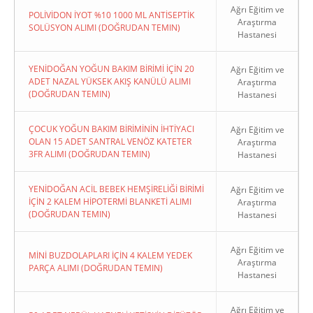
Ağrı Eğitim ve
POLİVİDON İYOT %10 1000 ML ANTİSEPTİK
Araştırma
SOLÜSYON ALIMI (DOĞRUDAN TEMIN)
Hastanesi
YENİDOĞAN YOĞUN BAKIM BİRİMİ İÇİN 20
Ağrı Eğitim ve
ADET NAZAL YÜKSEK AKIŞ KANÜLÜ ALIMI
Araştırma
(DOĞRUDAN TEMIN)
Hastanesi
ÇOCUK YOĞUN BAKIM BİRİMİNİN İHTİYACI
Ağrı Eğitim ve
OLAN 15 ADET SANTRAL VENÖZ KATETER
Araştırma
3FR ALIMI (DOĞRUDAN TEMIN)
Hastanesi
YENİDOĞAN ACİL BEBEK HEMŞİRELİĞİ BİRİMİ
Ağrı Eğitim ve
İÇİN 2 KALEM HİPOTERMİ BLANKETİ ALIMI
Araştırma
(DOĞRUDAN TEMIN)
Hastanesi
Ağrı Eğitim ve
MİNİ BUZDOLAPLARI İÇİN 4 KALEM YEDEK
Araştırma
PARÇA ALIMI (DOĞRUDAN TEMIN)
Hastanesi
Ağrı Eğitim ve