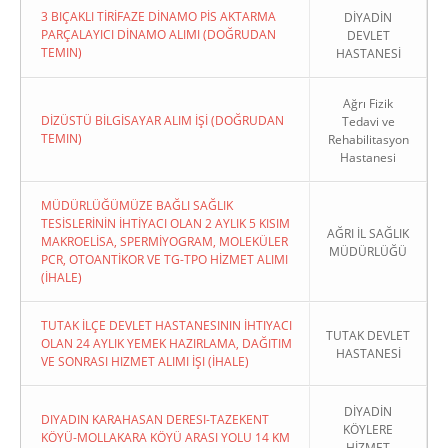
3 BIÇAKLI TİRİFAZE DİNAMO PİS AKTARMA
DİYADİN
PARÇALAYICI DİNAMO ALIMI (DOĞRUDAN
DEVLET
TEMIN)
HASTANESİ
Ağrı Fizik
DİZÜSTÜ BİLGİSAYAR ALIM İŞİ (DOĞRUDAN
Tedavi ve
TEMIN)
Rehabilitasyon
Hastanesi
MÜDÜRLÜĞÜMÜZE BAĞLI SAĞLIK
TESİSLERİNİN İHTİYACI OLAN 2 AYLIK 5 KISIM
AĞRI İL SAĞLIK
MAKROELİSA, SPERMİYOGRAM, MOLEKÜLER
MÜDÜRLÜĞÜ
PCR, OTOANTİKOR VE TG-TPO HİZMET ALIMI
(İHALE)
TUTAK İLÇE DEVLET HASTANESININ İHTIYACI
TUTAK DEVLET
OLAN 24 AYLIK YEMEK HAZIRLAMA, DAĞITIM
HASTANESİ
VE SONRASI HIZMET ALIMI İŞI (İHALE)
DİYADİN
DIYADIN KARAHASAN DERESI-TAZEKENT
KÖYLERE
KÖYÜ-MOLLAKARA KÖYÜ ARASI YOLU 14 KM
HİZMET