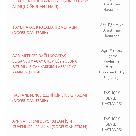
50 ADET NEBÜL HAZNELİ YETİŞKİN DİFÜZÖR
Araştırma
ALIMI (DOĞRUDAN TEMIN)
Hastanesi
Ağrı Eğitim ve
1 AYLIK ARAÇ KİRALAMA HİZMET ALIMI
Araştırma
(DOĞRUDAN TEMIN)
Hastanesi
Ağrı Merkez
AĞRI MERKEZE BAĞLI KOCATAŞ-
İlçe ve
SOĞANCUMAÇAY GRUP KÖY YOLUNA
Köylerine
BITÜMLÜ SICAK KARIŞIMLI ASFALT YOL
Hizmet
YAPIM IŞI (KHGB)
Götürme Birliği
Başkanlığı
TAŞLIÇAY
HASTANE PENCERELERİ İÇİN SİNEKLİK ALIMI
DEVLET
(DOĞRUDAN TEMIN)
HASTANESİ
TAŞLIÇAY
AYNIYAT BIRIMI DEPO RAFLARI İÇIN
DEVLET
GÜVENLIK FILESI ALIMI (DOĞRUDAN TEMIN)
HASTANESİ