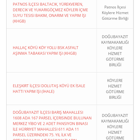
PATNOS İLÇESI BALTACIK, YÜREKVEREN,
Patnos İlçesi
DERECIK VE YUKARIGÖÇMEZ KÖYLERI İÇME
Köylere Hizmet
SUYU TESISI BAKIM, ONARIM VE YAPIM İŞI
Götürme Birliği
(KHGB)
DOĞUBAYAZIT
KAYMAKAMLIĞI
HALLAÇ KÖYÜ KÖY YOLU BSK ASFALT
KÖYLERE
AŞINMA TABAKASI YAPIM İŞI (KHGB)
HİZMET
GÖTÜRME
BİRLİĞİ
KÖYLERE
ELEŞKIRT İLÇESI DOLUTAŞ KÖYÜ EK İSALE
HİZMET
HATTI YAPIM İŞI (İHALE)
GÖTÜRME
BİRLİĞİ
DOĞUBAYAZIT İLÇESI BARIŞ MAHALLESI
DOĞUBAYAZIT
1608 ADA 167 PARSEL İÇERISINDE BULUNAN
KAYMAKAMLIĞI
MERKEZ YİBO VE 2 ADET PANSIYON BINASI
KÖYLERE
İLE HÜRRIYET MAHALLESI 611 ADA 11
HİZMET
PARSEL ÜZERINDEKI 75. YIL İLK VE
GÖTÜRME