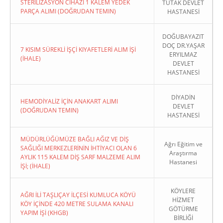
STERİLİZASYON CİHAZI 1 KALEM YEDEK
TUTAK DEVLET
PARÇA ALIMI (DOĞRUDAN TEMIN)
HASTANESİ
DOĞUBAYAZIT
DOÇ DR.YAŞAR
7 KISIM SÜREKLİ İŞÇİ KIYAFETLERİ ALIM İŞİ
ERYILMAZ
(İHALE)
DEVLET
HASTANESİ
DİYADİN
HEMODİYALİZ İÇİN ANAKART ALIMI
DEVLET
(DOĞRUDAN TEMIN)
HASTANESİ
MÜDÜRLÜĞÜMÜZE BAĞLI AĞIZ VE DİŞ
Ağrı Eğitim ve
SAĞLIĞI MERKEZLERİNİN İHTİYACI OLAN 6
Araştırma
AYLIK 115 KALEM DİŞ SARF MALZEME ALIM
Hastanesi
İŞİ; (İHALE)
KÖYLERE
AĞRI İLİ TAŞLIÇAY İLÇESİ KUMLUCA KÖYÜ
HİZMET
KÖY İÇİNDE 420 METRE SULAMA KANALI
GÖTÜRME
YAPIM İŞİ (KHGB)
BİRLİĞİ