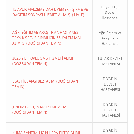
Eleşkirt İlçe
12 AYLIK MALZEME DAHİL YEMEK PİŞİRME VE
Devlet
DAĞITIM SONRASI HİZMET ALIM İŞİ (İHALE)
Hastanesi
AĞRI EĞİTİM VE ARAŞTIRMA HASTANESİ
Ağrı Eğitim ve
TEKNİK SERVİS BİRİMİ İÇİN 55 KALEM MAL
Araştırma
ALIM İŞİ (DOĞRUDAN TEMIN)
Hastanesi
2026 YILI TOPLU SMS HİZMETİ ALIMI
TUTAK DEVLET
(DOĞRUDAN TEMIN)
HASTANESİ
DİYADİN
ELASTİK SARGI BEZİ ALIMI (DOĞRUDAN
DEVLET
TEMIN)
HASTANESİ
DİYADİN
JENERATÖR İÇİN MALZEME ALIMI
DEVLET
(DOĞRUDAN TEMIN)
HASTANESİ
DİYADİN
KLİMA SANTRALİ İÇİN HEPA FİLTRE ALIMI