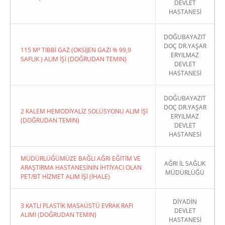
DEVLET
HASTANESİ
DOĞUBAYAZIT
DOÇ DR.YAŞAR
115 M³ TIBBİ GAZ (OKSİJEN GAZI % 99,9
ERYILMAZ
SAFLIK ) ALIM İŞİ (DOĞRUDAN TEMIN)
DEVLET
HASTANESİ
DOĞUBAYAZIT
DOÇ DR.YAŞAR
2 KALEM HEMODİYALİZ SOLÜSYONU ALIM İŞİ
ERYILMAZ
(DOĞRUDAN TEMIN)
DEVLET
HASTANESİ
MÜDÜRLÜĞÜMÜZE BAĞLI AĞRI EĞİTİM VE
AĞRI İL SAĞLIK
ARAŞTIRMA HASTANESİNİN İHTİYACI OLAN
MÜDÜRLÜĞÜ
PET/BT HİZMET ALIM İŞİ (İHALE)
DİYADİN
3 KATLI PLASTİK MASAÜSTÜ EVRAK RAFI
DEVLET
ALIMI (DOĞRUDAN TEMIN)
HASTANESİ