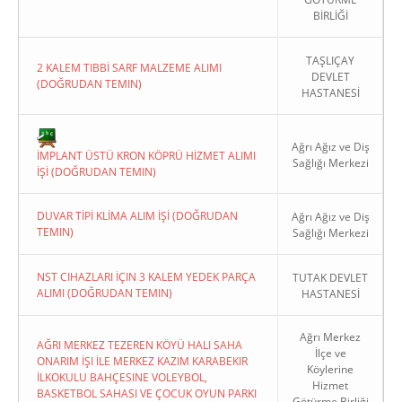
BİRLİĞİ
TAŞLIÇAY
2 KALEM TIBBİ SARF MALZEME ALIMI
DEVLET
(DOĞRUDAN TEMIN)
HASTANESİ
Copyright 2022. Ağrı Valiliği
Ağrı Ağız ve Diş
İMPLANT ÜSTÜ KRON KÖPRÜ HİZMET ALIMI
Sağlığı Merkezi
İŞİ (DOĞRUDAN TEMIN)
DUVAR TİPİ KLİMA ALIM İŞİ (DOĞRUDAN
Ağrı Ağız ve Diş
TEMIN)
Sağlığı Merkezi
NST CIHAZLARI İÇIN 3 KALEM YEDEK PARÇA
TUTAK DEVLET
ALIMI (DOĞRUDAN TEMIN)
HASTANESİ
Ağrı Merkez
AĞRI MERKEZ TEZEREN KÖYÜ HALI SAHA
İlçe ve
ONARIM İŞI İLE MERKEZ KAZIM KARABEKIR
Köylerine
İLKOKULU BAHÇESINE VOLEYBOL,
Hizmet
BASKETBOL SAHASI VE ÇOCUK OYUN PARKI
Götürme Birliği