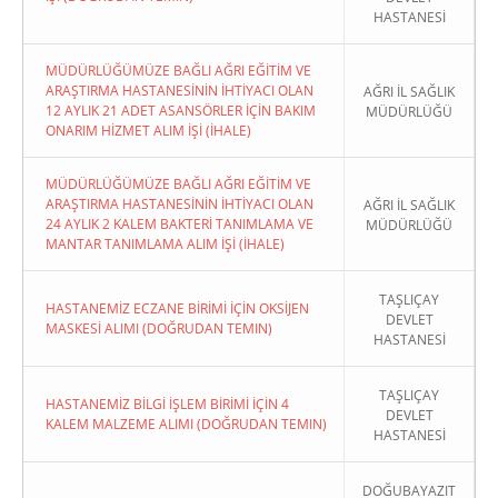
HASTANESİ
MÜDÜRLÜĞÜMÜZE BAĞLI AĞRI EĞİTİM VE
ARAŞTIRMA HASTANESİNİN İHTİYACI OLAN
AĞRI İL SAĞLIK
12 AYLIK 21 ADET ASANSÖRLER İÇİN BAKIM
MÜDÜRLÜĞÜ
ONARIM HİZMET ALIM İŞİ (İHALE)
MÜDÜRLÜĞÜMÜZE BAĞLI AĞRI EĞİTİM VE
ARAŞTIRMA HASTANESİNİN İHTİYACI OLAN
AĞRI İL SAĞLIK
24 AYLIK 2 KALEM BAKTERİ TANIMLAMA VE
MÜDÜRLÜĞÜ
MANTAR TANIMLAMA ALIM İŞİ (İHALE)
TAŞLIÇAY
HASTANEMİZ ECZANE BİRİMİ İÇİN OKSİJEN
DEVLET
MASKESİ ALIMI (DOĞRUDAN TEMIN)
HASTANESİ
TAŞLIÇAY
HASTANEMİZ BİLGİ İŞLEM BİRİMİ İÇİN 4
DEVLET
KALEM MALZEME ALIMI (DOĞRUDAN TEMIN)
HASTANESİ
DOĞUBAYAZIT