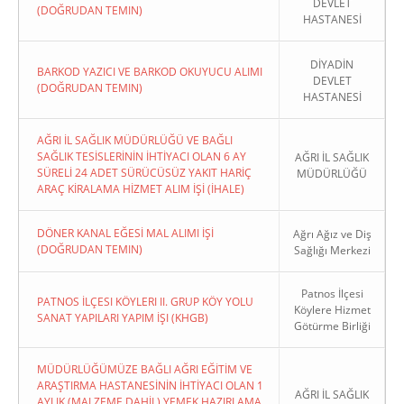
DEVLET
(DOĞRUDAN TEMIN)
HASTANESİ
DİYADİN
BARKOD YAZICI VE BARKOD OKUYUCU ALIMI
DEVLET
(DOĞRUDAN TEMIN)
HASTANESİ
AĞRI İL SAĞLIK MÜDÜRLÜĞÜ VE BAĞLI
SAĞLIK TESİSLERİNİN İHTİYACI OLAN 6 AY
AĞRI İL SAĞLIK
SÜRELİ 24 ADET SÜRÜCÜSÜZ YAKIT HARİÇ
MÜDÜRLÜĞÜ
ARAÇ KİRALAMA HİZMET ALIM İŞİ (İHALE)
DÖNER KANAL EĞESİ MAL ALIMI İŞİ
Ağrı Ağız ve Diş
(DOĞRUDAN TEMIN)
Sağlığı Merkezi
Patnos İlçesi
PATNOS İLÇESI KÖYLERI II. GRUP KÖY YOLU
Köylere Hizmet
SANAT YAPILARI YAPIM İŞI (KHGB)
Götürme Birliği
MÜDÜRLÜĞÜMÜZE BAĞLI AĞRI EĞİTİM VE
ARAŞTIRMA HASTANESİNİN İHTİYACI OLAN 1
AĞRI İL SAĞLIK
AYLIK (MALZEME DAHİL) YEMEK HAZIRLAMA