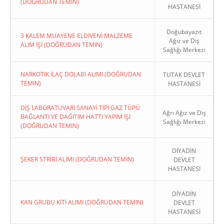
(DOĞRUDAN TEMIN)
HASTANESİ
Doğubayazıt
3 KALEM MUAYENE ELDİVENİ MALZEME
Ağız ve Diş
ALIM İŞİ (DOĞRUDAN TEMIN)
Sağlığı Merkezi
NARKOTIK İLAÇ DOLABI ALIMI (DOĞRUDAN
TUTAK DEVLET
TEMIN)
HASTANESİ
DİŞ LABORATUVARI SANAYİ TİPİ GAZ TÜPÜ
Ağrı Ağız ve Diş
BAĞLANTI VE DAĞITIM HATTI YAPIM İŞİ
Sağlığı Merkezi
(DOĞRUDAN TEMIN)
DİYADİN
ŞEKER STRİBİ ALIMI (DOĞRUDAN TEMIN)
DEVLET
HASTANESİ
DİYADİN
KAN GRUBU KİTİ ALIMI (DOĞRUDAN TEMIN)
DEVLET
HASTANESİ