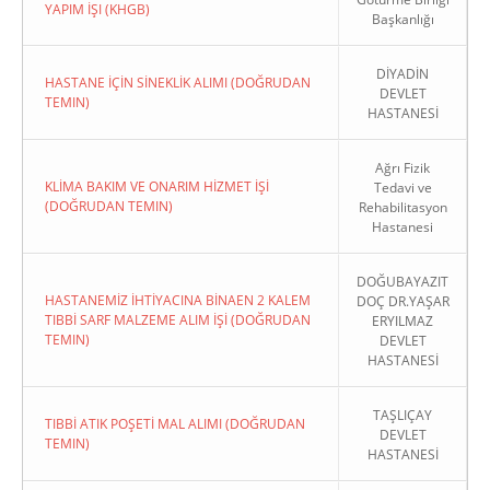
YAPIM İŞI (KHGB)
Başkanlığı
DİYADİN
HASTANE İÇİN SİNEKLİK ALIMI (DOĞRUDAN
DEVLET
TEMIN)
HASTANESİ
Ağrı Fizik
KLİMA BAKIM VE ONARIM HİZMET İŞİ
Tedavi ve
(DOĞRUDAN TEMIN)
Rehabilitasyon
Hastanesi
DOĞUBAYAZIT
HASTANEMİZ İHTİYACINA BİNAEN 2 KALEM
DOÇ DR.YAŞAR
TIBBİ SARF MALZEME ALIM İŞİ (DOĞRUDAN
ERYILMAZ
TEMIN)
DEVLET
HASTANESİ
TAŞLIÇAY
TIBBİ ATIK POŞETİ MAL ALIMI (DOĞRUDAN
DEVLET
TEMIN)
HASTANESİ