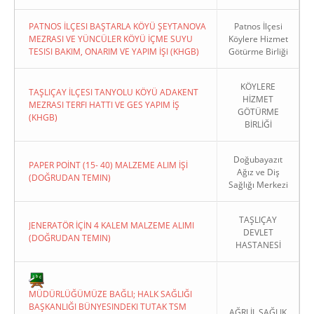
PATNOS İLÇESI BAŞTARLA KÖYÜ ŞEYTANOVA
Patnos İlçesi
MEZRASI VE YÜNCÜLER KÖYÜ İÇME SUYU
Köylere Hizmet
TESISI BAKIM, ONARIM VE YAPIM İŞI (KHGB)
Götürme Birliği
KÖYLERE
TAŞLIÇAY İLÇESI TANYOLU KÖYÜ ADAKENT
HİZMET
MEZRASI TERFI HATTI VE GES YAPIM İŞ
GÖTÜRME
(KHGB)
BİRLİĞİ
Doğubayazıt
PAPER POİNT (15- 40) MALZEME ALIM İŞİ
Ağız ve Diş
(DOĞRUDAN TEMIN)
Sağlığı Merkezi
TAŞLIÇAY
JENERATÖR İÇİN 4 KALEM MALZEME ALIMI
DEVLET
(DOĞRUDAN TEMIN)
HASTANESİ
MÜDÜRLÜĞÜMÜZE BAĞLI; HALK SAĞLIĞI
BAŞKANLIĞI BÜNYESINDEKI TUTAK TSM
AĞRI İL SAĞLIK