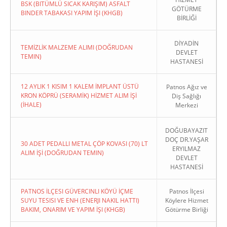
BSK (BITÜMLÜ SICAK KARIŞIM) ASFALT
GÖTÜRME
BINDER TABAKASI YAPIM İŞI (KHGB)
BİRLİĞİ
DİYADİN
TEMİZLİK MALZEME ALIMI (DOĞRUDAN
DEVLET
TEMIN)
HASTANESİ
12 AYLIK 1 KISIM 1 KALEM İMPLANT ÜSTÜ
Patnos Ağız ve
KRON KÖPRÜ (SERAMİK) HİZMET ALIM İŞİ
Diş Sağlığı
(İHALE)
Merkezi
DOĞUBAYAZIT
DOÇ DR.YAŞAR
30 ADET PEDALLI METAL ÇÖP KOVASI (70) LT
ERYILMAZ
ALIM İŞİ (DOĞRUDAN TEMIN)
DEVLET
HASTANESİ
PATNOS İLÇESI GÜVERCINLI KÖYÜ İÇME
Patnos İlçesi
SUYU TESISI VE ENH (ENERJI NAKIL HATTI)
Köylere Hizmet
BAKIM, ONARIM VE YAPIM İŞI (KHGB)
Götürme Birliği