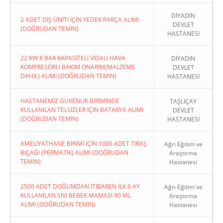
DİYADİN
2 ADET DİŞ ÜNİTİ İÇİN YEDEK PARÇA ALIMI
DEVLET
(DOĞRUDAN TEMIN)
HASTANESİ
22 KW 8 BAR KAPASİTELİ VİDALI HAVA
DİYADİN
KOMPRESÖRÜ BAKIM ONARIM(MALZEME
DEVLET
DAHİL) ALIMI (DOĞRUDAN TEMIN)
HASTANESİ
HASTANEMİZ GÜVENLİK BİRİMİNDE
TAŞLIÇAY
KULLANILAN TELSİZLER İÇİN BATARYA ALIMI
DEVLET
(DOĞRUDAN TEMIN)
HASTANESİ
AMELİYATHANE BİRİMİ İÇİN 1000 ADET TIRAŞ
Ağrı Eğitim ve
BIÇAĞI (PERMATİK) ALIMI (DOĞRUDAN
Araştırma
TEMIN)
Hastanesi
2500 ADET DOĞUMDAN İTİBAREN İLK 6 AY
Ağrı Eğitim ve
KULLANILAN SIVI BEBEK MAMASI 90 ML
Araştırma
ALIMI (DOĞRUDAN TEMIN)
Hastanesi