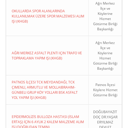
Ağrı Merkez
İlçe ve
OKULLARDA SPOR ALANLARINDA
Köylerine
KULLANILMAK ÜZERE SPOR MALZEMESI ALIM
Hizmet
IŞI (KHGB)
Götürme Birliği
Başkanlığı
Ağrı Merkez
İlçe ve
AĞRI MERKEZ ASFALT PLENTI IÇIN TRAFO VE
Köylerine
TOPRAKLAMA YAPIM IŞI (KHGB)
Hizmet
Götürme Birliği
Başkanlığı
PATNOS İLÇESI TCK MEYDANDAĞI, TCK
Patnos İlçesi
ÇIMENLI, ARMUTLU VE MOLLAIBRAHIM-
Köylere Hizmet
GÜNBELI GRUP KÖY YOLLARI BSK ASFALT
Götürme Birliği
YOL YAPIM İŞI (KHGB)
DOĞUBAYAZIT
EPİDERMOLİZİS BULLOZA HASTASI (İSLAM
DOÇ DR.YAŞAR
ERTAŞ) İÇİN 6 AYLIK 2 KALEM MALZEME ALIM
ERYILMAZ
İŞİ (DOĞRUDAN TEMIN)
DEVLET