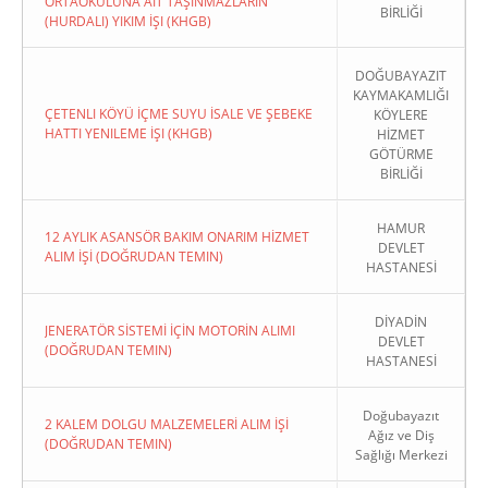
ORTAOKULUNA AIT TAŞINMAZLARIN
BİRLİĞİ
(HURDALI) YIKIM İŞI (KHGB)
DOĞUBAYAZIT
KAYMAKAMLIĞI
ÇETENLI KÖYÜ İÇME SUYU İSALE VE ŞEBEKE
KÖYLERE
HATTI YENILEME İŞI (KHGB)
HİZMET
GÖTÜRME
BİRLİĞİ
HAMUR
12 AYLIK ASANSÖR BAKIM ONARIM HİZMET
DEVLET
ALIM İŞİ (DOĞRUDAN TEMIN)
HASTANESİ
DİYADİN
JENERATÖR SİSTEMİ İÇİN MOTORİN ALIMI
DEVLET
(DOĞRUDAN TEMIN)
HASTANESİ
Doğubayazıt
2 KALEM DOLGU MALZEMELERİ ALIM İŞİ
Ağız ve Diş
(DOĞRUDAN TEMIN)
Sağlığı Merkezi