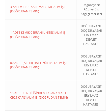
Doğubayazıt
3 KALEM TIBBİ SARF MALZEME ALIM İŞİ
Ağız ve Diş
(DOĞRUDAN TEMIN)
Sağlığı Merkezi
DOĞUBAYAZIT
DOÇ DR.YAŞAR
1 ADET KEMİK CERRAHİ ÜNİTESİ ALIM İŞİ
ERYILMAZ
(DOĞRUDAN TEMIN)
DEVLET
HASTANESİ
DOĞUBAYAZIT
DOÇ DR.YAŞAR
80 ADET (ALTILI) HAFİF YÜK RAFI ALIM İŞİ
ERYILMAZ
(DOĞRUDAN TEMIN)
DEVLET
HASTANESİ
DOĞUBAYAZIT
DOÇ DR.YAŞAR
15 ADET KENDİLİĞİNDEN KAPANAN ACİL
ERYILMAZ
ÇIKIŞ KAPISI ALIM İŞİ (DOĞRUDAN TEMIN)
DEVLET
HASTANESİ