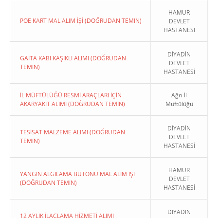
HAMUR
POE KART MAL ALIM İŞİ (DOĞRUDAN TEMIN)
DEVLET
HASTANESİ
DİYADİN
GAİTA KABI KAŞIKLI ALIMI (DOĞRUDAN
DEVLET
TEMIN)
HASTANESİ
İL MÜFTÜLÜĞÜ RESMİ ARAÇLARI İÇİN
Ağrı İl
AKARYAKIT ALIMI (DOĞRUDAN TEMIN)
Müftülüğü
DİYADİN
TESİSAT MALZEME ALIMI (DOĞRUDAN
DEVLET
TEMIN)
HASTANESİ
HAMUR
YANGIN ALGILAMA BUTONU MAL ALIM İŞİ
DEVLET
(DOĞRUDAN TEMIN)
HASTANESİ
DİYADİN
12 AYLIK İLAÇLAMA HİZMETİ ALIMI