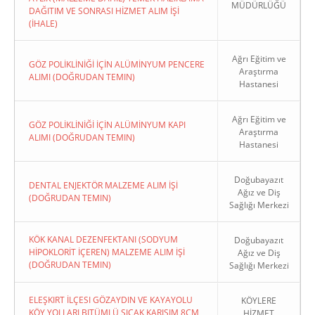
MÜDÜRLÜĞÜ
DAĞITIM VE SONRASI HİZMET ALIM İŞİ
(İHALE)
Ağrı Eğitim ve
GÖZ POLİKLİNİĞİ İÇİN ALÜMİNYUM PENCERE
Araştırma
ALIMI (DOĞRUDAN TEMIN)
Hastanesi
Ağrı Eğitim ve
GÖZ POLİKLİNİĞİ İÇİN ALÜMİNYUM KAPI
Araştırma
ALIMI (DOĞRUDAN TEMIN)
Hastanesi
Doğubayazıt
DENTAL ENJEKTÖR MALZEME ALIM İŞİ
Ağız ve Diş
(DOĞRUDAN TEMIN)
Sağlığı Merkezi
KÖK KANAL DEZENFEKTANI (SODYUM
Doğubayazıt
HİPOKLORİT İÇEREN) MALZEME ALIM İŞİ
Ağız ve Diş
(DOĞRUDAN TEMIN)
Sağlığı Merkezi
ELEŞKIRT İLÇESI GÖZAYDIN VE KAYAYOLU
KÖYLERE
KÖY YOLLARI BITÜMLÜ SICAK KARIŞIM 8CM
HİZMET