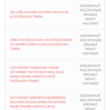
DOĞUBAYAZIT
DOÇ DR.YAŞAR
300 LİTRE YANGINA DAYANIKLI BOYA ALIM
ERYILMAZ
İŞİ (DOĞRUDAN TEMIN)
DEVLET
HASTANESİ
DOĞUBAYAZIT
TIBBİ ATIK DEPOSUNUN TEK SEFERLİK BAKIM
DOÇ DR.YAŞAR
VE ONARIM HİZMETİ ALIM İŞİ (DOĞRUDAN
ERYILMAZ
TEMIN)
DEVLET
HASTANESİ
DOĞUBAYAZIT
HASTANEMİZ YEMEKHANE YANGIN
DOÇ DR.YAŞAR
SİSTEMİNİN TEK SEFERLİK PARÇA DAHİL
ERYILMAZ
BAKIM ONARIM HİZMETİ ALIM İŞİ
DEVLET
(DOĞRUDAN TEMIN)
HASTANESİ
DOĞUBAYAZIT
HASTANEMİZ MİKROBİYOLOJİ BİRİMİNDE
DOÇ DR.YAŞAR
BULUNAN BUZDOLABININ TEK SEFERLİK
ERYILMAZ
BAKIM ONARIM HİZMETİ ALIM İŞİ
DEVLET