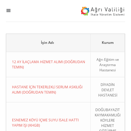
MENÜ
Ana Sayfa
ihale
İşin Adı
Kurum
Dogrudan Temin
Ağrı Eğitim ve
12 AY İLAÇLAMA HİZMET ALIMI (DOĞRUDAN
Araştırma
TEMIN)
Hastanesi
Sodes
DİYADİN
KHGB
HASTANE İÇİN TEKERLEKLİ SERUM ASKILIĞI
DEVLET
ALIMI (DOĞRUDAN TEMIN)
HASTANESİ
Okul
DOĞUBAYAZIT
KAYMAKAMLIĞI
Sonuçlanan Kayıtlar
ESNEMEZ KÖYÜ İÇME SUYU İSALE HATTI
KÖYLERE
YAPIM İŞI (KHGB)
HİZMET
Kapat
GÖTÜRME