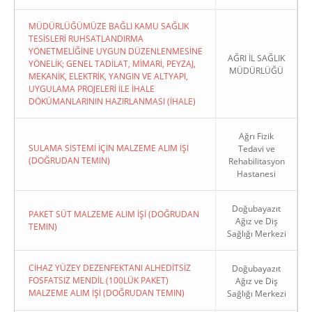
MÜDÜRLÜĞÜMÜZE BAĞLI KAMU SAĞLIK
TESİSLERİ RUHSATLANDIRMA
YÖNETMELİĞİNE UYGUN DÜZENLENMESİNE
AĞRI İL SAĞLIK
YÖNELİK; GENEL TADİLAT, MİMARİ, PEYZAJ,
MÜDÜRLÜĞÜ
MEKANİK, ELEKTRİK, YANGIN VE ALTYAPI,
UYGULAMA PROJELERİ İLE İHALE
DÖKÜMANLARININ HAZIRLANMASI (İHALE)
Ağrı Fizik
SULAMA SİSTEMİ İÇİN MALZEME ALIM İŞİ
Tedavi ve
(DOĞRUDAN TEMIN)
Rehabilitasyon
Hastanesi
Doğubayazıt
PAKET SÜT MALZEME ALIM İŞİ (DOĞRUDAN
Ağız ve Diş
TEMIN)
Sağlığı Merkezi
CİHAZ YÜZEY DEZENFEKTANI ALHEDİTSİZ
Doğubayazıt
FOSFATSIZ MENDİL (100LÜK PAKET)
Ağız ve Diş
MALZEME ALIM İŞİ (DOĞRUDAN TEMIN)
Sağlığı Merkezi