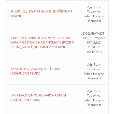
Ağrı Fizik
SÜREKLİ İŞÇİ KIYAFET ALIM İŞİ (DOĞRUDAN
Tedavi ve
TEMIN)
Rehabilitasyon
Hastanesi
DOĞUBAYAZIT
1 M³ (ADET) YARA DEBRİDMAN CİHAZLARI,
DOÇ DR.YAŞAR
YARA İRİGASYON CİHAZI PNOMATİK (POZİTİF
ERYILMAZ
BASINÇ) ALIM İŞİ (DOĞRUDAN TEMIN)
DEVLET
HASTANESİ
Ağrı Fizik
12 AYLIK İLAÇLAMA HİZMETİ ALIMI
Tedavi ve
(DOĞRUDAN TEMIN)
Rehabilitasyon
Hastanesi
Ağrı Fizik
UPS CİHAZI İÇİN YEDEK PARÇA ALIM İŞİ
Tedavi ve
(DOĞRUDAN TEMIN)
Rehabilitasyon
Hastanesi