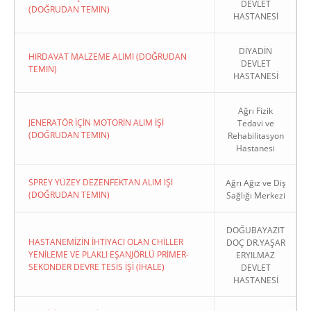
DEVLET
(DOĞRUDAN TEMIN)
HASTANESİ
DİYADİN
HIRDAVAT MALZEME ALIMI (DOĞRUDAN
DEVLET
TEMIN)
HASTANESİ
Ağrı Fizik
JENERATÖR İÇİN MOTORİN ALIM İŞİ
Tedavi ve
(DOĞRUDAN TEMIN)
Rehabilitasyon
Hastanesi
SPREY YÜZEY DEZENFEKTAN ALIM İŞİ
Ağrı Ağız ve Diş
(DOĞRUDAN TEMIN)
Sağlığı Merkezi
DOĞUBAYAZIT
HASTANEMİZİN İHTİYACI OLAN CHİLLER
DOÇ DR.YAŞAR
YENİLEME VE PLAKLI EŞANJÖRLÜ PRİMER-
ERYILMAZ
SEKONDER DEVRE TESİS İŞİ (İHALE)
DEVLET
HASTANESİ