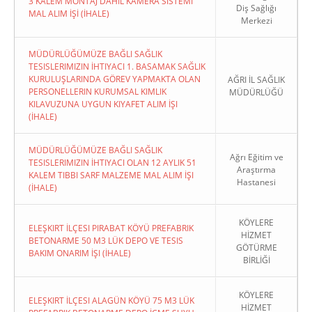
3 KALEM MONTAJ DAHİL KAMERA SİSTEMİ
Diş Sağlığı
MAL ALIM İŞİ (İHALE)
Merkezi
MÜDÜRLÜĞÜMÜZE BAĞLI SAĞLIK
TESISLERIMIZIN İHTIYACI 1. BASAMAK SAĞLIK
KURULUŞLARINDA GÖREV YAPMAKTA OLAN
AĞRI İL SAĞLIK
PERSONELLERIN KURUMSAL KIMLIK
MÜDÜRLÜĞÜ
KILAVUZUNA UYGUN KIYAFET ALIM İŞI
(İHALE)
MÜDÜRLÜĞÜMÜZE BAĞLI SAĞLIK
Ağrı Eğitim ve
TESISLERIMIZIN İHTIYACI OLAN 12 AYLIK 51
Araştırma
KALEM TIBBI SARF MALZEME MAL ALIM İŞI
Hastanesi
(İHALE)
KÖYLERE
ELEŞKIRT İLÇESI PIRABAT KÖYÜ PREFABRIK
HİZMET
BETONARME 50 M3 LÜK DEPO VE TESIS
GÖTÜRME
BAKIM ONARIM İŞI (İHALE)
BİRLİĞİ
KÖYLERE
ELEŞKIRT İLÇESI ALAGÜN KÖYÜ 75 M3 LÜK
HİZMET