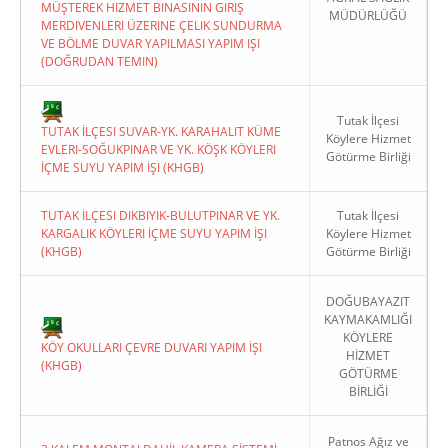
MÜŞTEREK HIZMET BINASININ GIRIŞ
MÜDÜRLÜĞÜ
MERDIVENLERI ÜZERINE ÇELIK SUNDURMA
VE BÖLME DUVAR YAPILMASI YAPIM IŞI
(DOĞRUDAN TEMIN)
Tutak İlçesi
TUTAK İLÇESI SUVAR-YK. KARAHALIT KÜME
Köylere Hizmet
EVLERI-SOĞUKPINAR VE YK. KÖŞK KÖYLERI
Götürme Birliği
İÇME SUYU YAPIM İŞI (KHGB)
TUTAK İLÇESI DIKBIYIK-BULUTPINAR VE YK.
Tutak İlçesi
KARGALIK KÖYLERI İÇME SUYU YAPIM İŞI
Köylere Hizmet
(KHGB)
Götürme Birliği
DOĞUBAYAZIT
KAYMAKAMLIĞI
KÖYLERE
KÖY OKULLARI ÇEVRE DUVARI YAPIM İŞI
HİZMET
(KHGB)
GÖTÜRME
BİRLİĞİ
Patnos Ağız ve