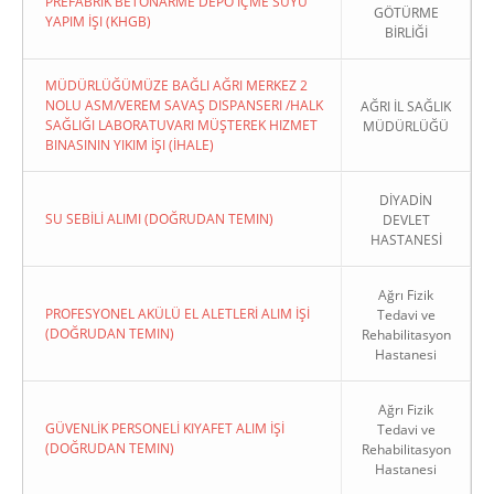
PREFABRIK BETONARME DEPO İÇME SUYU
GÖTÜRME
YAPIM İŞI (KHGB)
BİRLİĞİ
MÜDÜRLÜĞÜMÜZE BAĞLI AĞRI MERKEZ 2
NOLU ASM/VEREM SAVAŞ DISPANSERI /HALK
AĞRI İL SAĞLIK
SAĞLIĞI LABORATUVARI MÜŞTEREK HIZMET
MÜDÜRLÜĞÜ
BINASININ YIKIM İŞI (İHALE)
DİYADİN
SU SEBİLİ ALIMI (DOĞRUDAN TEMIN)
DEVLET
HASTANESİ
Ağrı Fizik
PROFESYONEL AKÜLÜ EL ALETLERİ ALIM İŞİ
Tedavi ve
(DOĞRUDAN TEMIN)
Rehabilitasyon
Hastanesi
Ağrı Fizik
GÜVENLİK PERSONELİ KIYAFET ALIM İŞİ
Tedavi ve
(DOĞRUDAN TEMIN)
Rehabilitasyon
Hastanesi