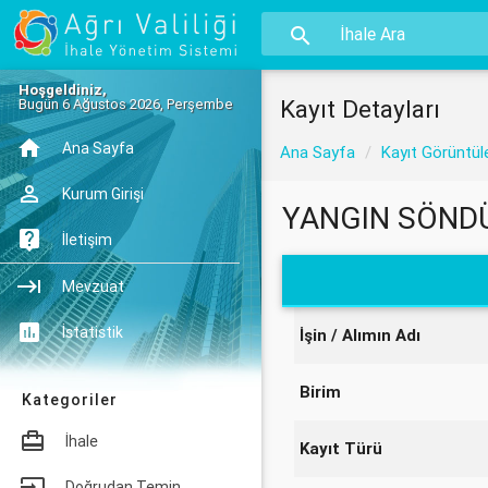
Hoşgeldiniz,
Kayıt Detayları
Bugün 6 Ağustos 2026, Perşembe
Ana Sayfa
Ana Sayfa
Kayıt Görüntül
Kurum Girişi
YANGIN SÖNDÜ
İletişim
Mevzuat
İstatistik
İşin / Alımın Adı
Birim
Kategoriler
İhale
Kayıt Türü
Doğrudan Temin