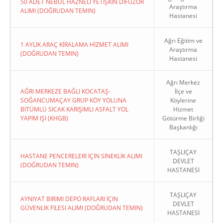
50 ADET NEBÜL HAZNELİ YETİŞKİN DİFÜZÖR
Araştırma
ALIMI (DOĞRUDAN TEMIN)
Hastanesi
Ağrı Eğitim ve
1 AYLIK ARAÇ KİRALAMA HİZMET ALIMI
Araştırma
(DOĞRUDAN TEMIN)
Hastanesi
Ağrı Merkez
AĞRI MERKEZE BAĞLI KOCATAŞ-
İlçe ve
SOĞANCUMAÇAY GRUP KÖY YOLUNA
Köylerine
BITÜMLÜ SICAK KARIŞIMLI ASFALT YOL
Hizmet
YAPIM IŞI (KHGB)
Götürme Birliği
Başkanlığı
TAŞLIÇAY
HASTANE PENCERELERİ İÇİN SİNEKLİK ALIMI
DEVLET
(DOĞRUDAN TEMIN)
HASTANESİ
TAŞLIÇAY
AYNIYAT BIRIMI DEPO RAFLARI İÇIN
DEVLET
GÜVENLIK FILESI ALIMI (DOĞRUDAN TEMIN)
HASTANESİ