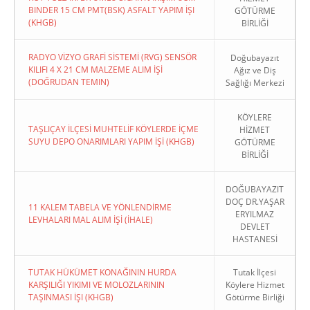
BINDER 15 CM PMT(BSK) ASFALT YAPIM İŞI
GÖTÜRME
(KHGB)
BİRLİĞİ
RADYO VİZYO GRAFİ SİSTEMİ (RVG) SENSÖR
Doğubayazıt
KILIFI 4 X 21 CM MALZEME ALIM İŞİ
Ağız ve Diş
(DOĞRUDAN TEMIN)
Sağlığı Merkezi
KÖYLERE
TAŞLIÇAY İLÇESİ MUHTELİF KÖYLERDE İÇME
HİZMET
SUYU DEPO ONARIMLARI YAPIM İŞİ (KHGB)
GÖTÜRME
BİRLİĞİ
DOĞUBAYAZIT
DOÇ DR.YAŞAR
11 KALEM TABELA VE YÖNLENDİRME
ERYILMAZ
LEVHALARI MAL ALIM İŞİ (İHALE)
DEVLET
HASTANESİ
TUTAK HÜKÜMET KONAĞININ HURDA
Tutak İlçesi
KARŞILIĞI YIKIMI VE MOLOZLARININ
Köylere Hizmet
TAŞINMASI İŞI (KHGB)
Götürme Birliği