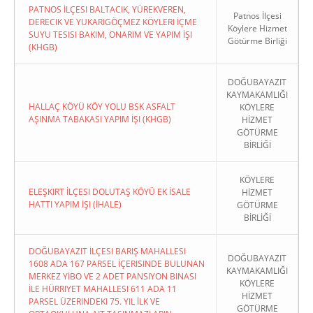
PATNOS İLÇESI BALTACIK, YÜREKVEREN,
Patnos İlçesi
DERECIK VE YUKARIGÖÇMEZ KÖYLERI İÇME
Köylere Hizmet
SUYU TESISI BAKIM, ONARIM VE YAPIM İŞI
Götürme Birliği
(KHGB)
DOĞUBAYAZIT
KAYMAKAMLIĞI
HALLAÇ KÖYÜ KÖY YOLU BSK ASFALT
KÖYLERE
AŞINMA TABAKASI YAPIM İŞI (KHGB)
HİZMET
GÖTÜRME
BİRLİĞİ
KÖYLERE
ELEŞKIRT İLÇESI DOLUTAŞ KÖYÜ EK İSALE
HİZMET
HATTI YAPIM İŞI (İHALE)
GÖTÜRME
BİRLİĞİ
DOĞUBAYAZIT İLÇESI BARIŞ MAHALLESI
DOĞUBAYAZIT
1608 ADA 167 PARSEL İÇERISINDE BULUNAN
KAYMAKAMLIĞI
MERKEZ YİBO VE 2 ADET PANSIYON BINASI
KÖYLERE
İLE HÜRRIYET MAHALLESI 611 ADA 11
HİZMET
PARSEL ÜZERINDEKI 75. YIL İLK VE
GÖTÜRME