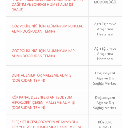
MÜDÜRLÜĞÜ
DAĞITIM VE SONRASI HİZMET ALIM İŞİ
(İHALE)
Ağrı Eğitim ve
GÖZ POLİKLİNİĞİ İÇİN ALÜMİNYUM PENCERE
Araştırma
ALIMI (DOĞRUDAN TEMIN)
Hastanesi
Ağrı Eğitim ve
GÖZ POLİKLİNİĞİ İÇİN ALÜMİNYUM KAPI
Araştırma
ALIMI (DOĞRUDAN TEMIN)
Hastanesi
Doğubayazıt
DENTAL ENJEKTÖR MALZEME ALIM İŞİ
Ağız ve Diş
(DOĞRUDAN TEMIN)
Sağlığı Merkezi
KÖK KANAL DEZENFEKTANI (SODYUM
Doğubayazıt
HİPOKLORİT İÇEREN) MALZEME ALIM İŞİ
Ağız ve Diş
(DOĞRUDAN TEMIN)
Sağlığı Merkezi
ELEŞKIRT İLÇESI GÖZAYDIN VE KAYAYOLU
KÖYLERE
KÖY YOLLARI BITÜMLÜ SICAK KARIŞIM 8CM
HİZMET