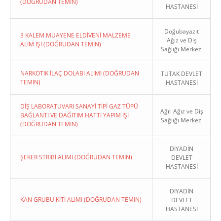
(DOĞRUDAN TEMIN)
HASTANESİ
Doğubayazıt
3 KALEM MUAYENE ELDİVENİ MALZEME
Ağız ve Diş
ALIM İŞİ (DOĞRUDAN TEMIN)
Sağlığı Merkezi
NARKOTIK İLAÇ DOLABI ALIMI (DOĞRUDAN
TUTAK DEVLET
TEMIN)
HASTANESİ
DİŞ LABORATUVARI SANAYİ TİPİ GAZ TÜPÜ
Ağrı Ağız ve Diş
BAĞLANTI VE DAĞITIM HATTI YAPIM İŞİ
Sağlığı Merkezi
(DOĞRUDAN TEMIN)
DİYADİN
ŞEKER STRİBİ ALIMI (DOĞRUDAN TEMIN)
DEVLET
HASTANESİ
DİYADİN
KAN GRUBU KİTİ ALIMI (DOĞRUDAN TEMIN)
DEVLET
HASTANESİ