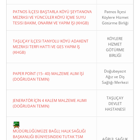
PATNOS İLÇESI BAŞTARLA KÖYÜ ŞEYTANOVA
Patnos İlçesi
MEZRASI VE YÜNCÜLER KÖYÜ İÇME SUYU
Köylere Hizmet
TESISI BAKIM, ONARIM VE YAPIM İŞI (KHGB)
Götürme Birliği
KÖYLERE
TAŞLIÇAY İLÇESI TANYOLU KÖYÜ ADAKENT
HİZMET
MEZRASI TERFI HATTI VE GES YAPIM İŞ
GÖTÜRME
(KHGB)
BİRLİĞİ
Doğubayazıt
PAPER POİNT (15- 40) MALZEME ALIM İŞİ
Ağız ve Diş
(DOĞRUDAN TEMIN)
Sağlığı Merkezi
TAŞLIÇAY
JENERATÖR İÇİN 4 KALEM MALZEME ALIMI
DEVLET
(DOĞRUDAN TEMIN)
HASTANESİ
MÜDÜRLÜĞÜMÜZE BAĞLI; HALK SAĞLIĞI
BAŞKANLIĞI BÜNYESINDEKI TUTAK TSM
AĞRI İL SAĞLIK