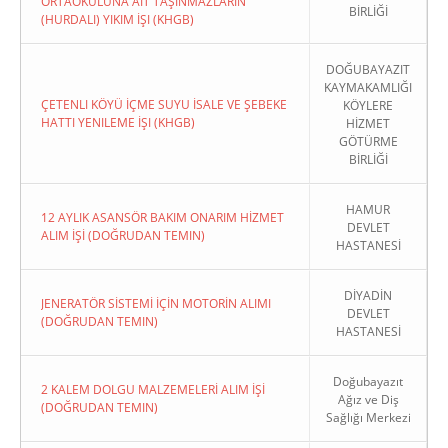
ORTAOKULUNA AIT TAŞINMAZLARIN
BİRLİĞİ
(HURDALI) YIKIM İŞI (KHGB)
DOĞUBAYAZIT
KAYMAKAMLIĞI
ÇETENLI KÖYÜ İÇME SUYU İSALE VE ŞEBEKE
KÖYLERE
HATTI YENILEME İŞI (KHGB)
HİZMET
GÖTÜRME
BİRLİĞİ
HAMUR
12 AYLIK ASANSÖR BAKIM ONARIM HİZMET
DEVLET
ALIM İŞİ (DOĞRUDAN TEMIN)
HASTANESİ
DİYADİN
JENERATÖR SİSTEMİ İÇİN MOTORİN ALIMI
DEVLET
(DOĞRUDAN TEMIN)
HASTANESİ
Doğubayazıt
2 KALEM DOLGU MALZEMELERİ ALIM İŞİ
Ağız ve Diş
(DOĞRUDAN TEMIN)
Sağlığı Merkezi