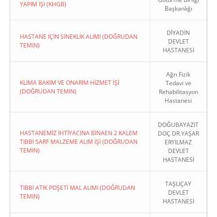
YAPIM İŞI (KHGB)
Başkanlığı
DİYADİN
HASTANE İÇİN SİNEKLİK ALIMI (DOĞRUDAN
DEVLET
TEMIN)
HASTANESİ
Ağrı Fizik
KLİMA BAKIM VE ONARIM HİZMET İŞİ
Tedavi ve
(DOĞRUDAN TEMIN)
Rehabilitasyon
Hastanesi
DOĞUBAYAZIT
HASTANEMİZ İHTİYACINA BİNAEN 2 KALEM
DOÇ DR.YAŞAR
TIBBİ SARF MALZEME ALIM İŞİ (DOĞRUDAN
ERYILMAZ
TEMIN)
DEVLET
HASTANESİ
TAŞLIÇAY
TIBBİ ATIK POŞETİ MAL ALIMI (DOĞRUDAN
DEVLET
TEMIN)
HASTANESİ