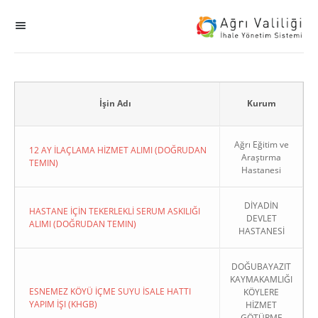
MENÜ
Ana Sayfa
ihale
İşin Adı
Kurum
Dogrudan Temin
Ağrı Eğitim ve
12 AY İLAÇLAMA HİZMET ALIMI (DOĞRUDAN
Araştırma
TEMIN)
Hastanesi
Sodes
DİYADİN
KHGB
HASTANE İÇİN TEKERLEKLİ SERUM ASKILIĞI
DEVLET
ALIMI (DOĞRUDAN TEMIN)
HASTANESİ
Okul
DOĞUBAYAZIT
KAYMAKAMLIĞI
Sonuçlanan Kayıtlar
ESNEMEZ KÖYÜ İÇME SUYU İSALE HATTI
KÖYLERE
YAPIM İŞI (KHGB)
HİZMET
Kapat
GÖTÜRME