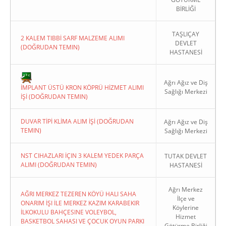
BİRLİĞİ
TAŞLIÇAY
2 KALEM TIBBİ SARF MALZEME ALIMI
DEVLET
(DOĞRUDAN TEMIN)
HASTANESİ
Copyright 2022. Ağrı Valiliği
Ağrı Ağız ve Diş
İMPLANT ÜSTÜ KRON KÖPRÜ HİZMET ALIMI
Sağlığı Merkezi
İŞİ (DOĞRUDAN TEMIN)
DUVAR TİPİ KLİMA ALIM İŞİ (DOĞRUDAN
Ağrı Ağız ve Diş
TEMIN)
Sağlığı Merkezi
NST CIHAZLARI İÇIN 3 KALEM YEDEK PARÇA
TUTAK DEVLET
ALIMI (DOĞRUDAN TEMIN)
HASTANESİ
Ağrı Merkez
AĞRI MERKEZ TEZEREN KÖYÜ HALI SAHA
İlçe ve
ONARIM İŞI İLE MERKEZ KAZIM KARABEKIR
Köylerine
İLKOKULU BAHÇESINE VOLEYBOL,
Hizmet
BASKETBOL SAHASI VE ÇOCUK OYUN PARKI
Götürme Birliği