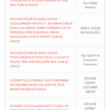
3 KALEM MONTAJ DAHİL KAMERA SİSTEMİ
Diş Sağlığı
MAL ALIM İŞİ (İHALE)
Merkezi
MÜDÜRLÜĞÜMÜZE BAĞLI SAĞLIK
TESISLERIMIZIN İHTIYACI 1. BASAMAK SAĞLIK
KURULUŞLARINDA GÖREV YAPMAKTA OLAN
AĞRI İL SAĞLIK
PERSONELLERIN KURUMSAL KIMLIK
MÜDÜRLÜĞÜ
KILAVUZUNA UYGUN KIYAFET ALIM İŞI
(İHALE)
MÜDÜRLÜĞÜMÜZE BAĞLI SAĞLIK
Ağrı Eğitim ve
TESISLERIMIZIN İHTIYACI OLAN 12 AYLIK 51
Araştırma
KALEM TIBBI SARF MALZEME MAL ALIM İŞI
Hastanesi
(İHALE)
KÖYLERE
ELEŞKIRT İLÇESI PIRABAT KÖYÜ PREFABRIK
HİZMET
BETONARME 50 M3 LÜK DEPO VE TESIS
GÖTÜRME
BAKIM ONARIM İŞI (İHALE)
BİRLİĞİ
KÖYLERE
ELEŞKIRT İLÇESI ALAGÜN KÖYÜ 75 M3 LÜK
HİZMET