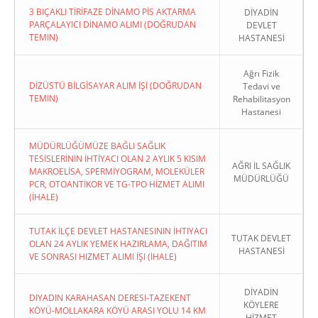
3 BIÇAKLI TİRİFAZE DİNAMO PİS AKTARMA
DİYADİN
PARÇALAYICI DİNAMO ALIMI (DOĞRUDAN
DEVLET
TEMIN)
HASTANESİ
Ağrı Fizik
DİZÜSTÜ BİLGİSAYAR ALIM İŞİ (DOĞRUDAN
Tedavi ve
TEMIN)
Rehabilitasyon
Hastanesi
MÜDÜRLÜĞÜMÜZE BAĞLI SAĞLIK
TESİSLERİNİN İHTİYACI OLAN 2 AYLIK 5 KISIM
AĞRI İL SAĞLIK
MAKROELİSA, SPERMİYOGRAM, MOLEKÜLER
MÜDÜRLÜĞÜ
PCR, OTOANTİKOR VE TG-TPO HİZMET ALIMI
(İHALE)
TUTAK İLÇE DEVLET HASTANESININ İHTIYACI
TUTAK DEVLET
OLAN 24 AYLIK YEMEK HAZIRLAMA, DAĞITIM
HASTANESİ
VE SONRASI HIZMET ALIMI İŞI (İHALE)
DİYADİN
DIYADIN KARAHASAN DERESI-TAZEKENT
KÖYLERE
KÖYÜ-MOLLAKARA KÖYÜ ARASI YOLU 14 KM
HİZMET