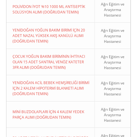
Ağrı Eğitim ve
POLİVİDON İYOT %10 1000 ML ANTİSEPTİK
Araştırma
SOLÜSYON ALIMI (DOĞRUDAN TEMIN)
Hastanesi
YENİDOĞAN YOĞUN BAKIM BİRİMİ İÇİN 20
Ağrı Eğitim ve
ADET NAZAL YÜKSEK AKIŞ KANÜLÜ ALIMI
Araştırma
(DOĞRUDAN TEMIN)
Hastanesi
ÇOCUK YOĞUN BAKIM BİRİMİNİN İHTİYACI
Ağrı Eğitim ve
OLAN 15 ADET SANTRAL VENÖZ KATETER
Araştırma
3FR ALIMI (DOĞRUDAN TEMIN)
Hastanesi
YENİDOĞAN ACİL BEBEK HEMŞİRELİĞİ BİRİMİ
Ağrı Eğitim ve
İÇİN 2 KALEM HİPOTERMİ BLANKETİ ALIMI
Araştırma
(DOĞRUDAN TEMIN)
Hastanesi
Ağrı Eğitim ve
MİNİ BUZDOLAPLARI İÇİN 4 KALEM YEDEK
Araştırma
PARÇA ALIMI (DOĞRUDAN TEMIN)
Hastanesi
Ağrı Eğitim ve