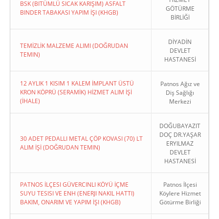
BSK (BITÜMLÜ SICAK KARIŞIM) ASFALT
GÖTÜRME
BINDER TABAKASI YAPIM İŞI (KHGB)
BİRLİĞİ
DİYADİN
TEMİZLİK MALZEME ALIMI (DOĞRUDAN
DEVLET
TEMIN)
HASTANESİ
12 AYLIK 1 KISIM 1 KALEM İMPLANT ÜSTÜ
Patnos Ağız ve
KRON KÖPRÜ (SERAMİK) HİZMET ALIM İŞİ
Diş Sağlığı
(İHALE)
Merkezi
DOĞUBAYAZIT
DOÇ DR.YAŞAR
30 ADET PEDALLI METAL ÇÖP KOVASI (70) LT
ERYILMAZ
ALIM İŞİ (DOĞRUDAN TEMIN)
DEVLET
HASTANESİ
PATNOS İLÇESI GÜVERCINLI KÖYÜ İÇME
Patnos İlçesi
SUYU TESISI VE ENH (ENERJI NAKIL HATTI)
Köylere Hizmet
BAKIM, ONARIM VE YAPIM İŞI (KHGB)
Götürme Birliği