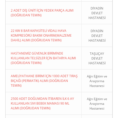
DİYADİN
2 ADET DİŞ ÜNİTİ İÇİN YEDEK PARÇA ALIMI
DEVLET
(DOĞRUDAN TEMIN)
HASTANESİ
22 KW 8 BAR KAPASİTELİ VİDALI HAVA
DİYADİN
KOMPRESÖRÜ BAKIM ONARIM(MALZEME
DEVLET
DAHİL) ALIMI (DOĞRUDAN TEMIN)
HASTANESİ
HASTANEMİZ GÜVENLİK BİRİMİNDE
TAŞLIÇAY
KULLANILAN TELSİZLER İÇİN BATARYA ALIMI
DEVLET
(DOĞRUDAN TEMIN)
HASTANESİ
AMELİYATHANE BİRİMİ İÇİN 1000 ADET TIRAŞ
Ağrı Eğitim ve
BIÇAĞI (PERMATİK) ALIMI (DOĞRUDAN
Araştırma
TEMIN)
Hastanesi
2500 ADET DOĞUMDAN İTİBAREN İLK 6 AY
Ağrı Eğitim ve
KULLANILAN SIVI BEBEK MAMASI 90 ML
Araştırma
ALIMI (DOĞRUDAN TEMIN)
Hastanesi