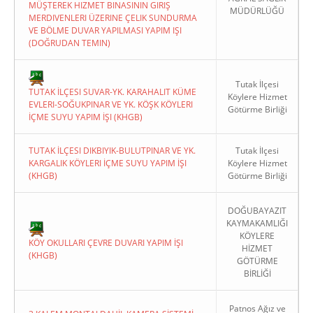
MÜŞTEREK HIZMET BINASININ GIRIŞ
MÜDÜRLÜĞÜ
MERDIVENLERI ÜZERINE ÇELIK SUNDURMA
VE BÖLME DUVAR YAPILMASI YAPIM IŞI
(DOĞRUDAN TEMIN)
Tutak İlçesi
TUTAK İLÇESI SUVAR-YK. KARAHALIT KÜME
Köylere Hizmet
EVLERI-SOĞUKPINAR VE YK. KÖŞK KÖYLERI
Götürme Birliği
İÇME SUYU YAPIM İŞI (KHGB)
TUTAK İLÇESI DIKBIYIK-BULUTPINAR VE YK.
Tutak İlçesi
KARGALIK KÖYLERI İÇME SUYU YAPIM İŞI
Köylere Hizmet
(KHGB)
Götürme Birliği
DOĞUBAYAZIT
KAYMAKAMLIĞI
KÖYLERE
KÖY OKULLARI ÇEVRE DUVARI YAPIM İŞI
HİZMET
(KHGB)
GÖTÜRME
BİRLİĞİ
Patnos Ağız ve