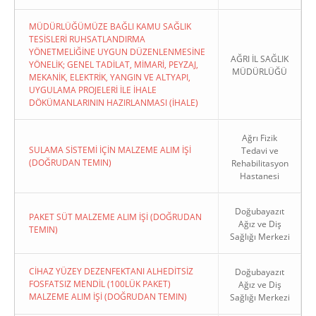
MÜDÜRLÜĞÜMÜZE BAĞLI KAMU SAĞLIK
TESİSLERİ RUHSATLANDIRMA
YÖNETMELİĞİNE UYGUN DÜZENLENMESİNE
AĞRI İL SAĞLIK
YÖNELİK; GENEL TADİLAT, MİMARİ, PEYZAJ,
MÜDÜRLÜĞÜ
MEKANİK, ELEKTRİK, YANGIN VE ALTYAPI,
UYGULAMA PROJELERİ İLE İHALE
DÖKÜMANLARININ HAZIRLANMASI (İHALE)
Ağrı Fizik
SULAMA SİSTEMİ İÇİN MALZEME ALIM İŞİ
Tedavi ve
(DOĞRUDAN TEMIN)
Rehabilitasyon
Hastanesi
Doğubayazıt
PAKET SÜT MALZEME ALIM İŞİ (DOĞRUDAN
Ağız ve Diş
TEMIN)
Sağlığı Merkezi
CİHAZ YÜZEY DEZENFEKTANI ALHEDİTSİZ
Doğubayazıt
FOSFATSIZ MENDİL (100LÜK PAKET)
Ağız ve Diş
MALZEME ALIM İŞİ (DOĞRUDAN TEMIN)
Sağlığı Merkezi