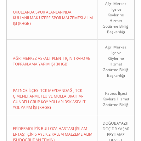
Ağrı Merkez
İlçe ve
OKULLARDA SPOR ALANLARINDA
Köylerine
KULLANILMAK ÜZERE SPOR MALZEMESI ALIM
Hizmet
IŞI (KHGB)
Götürme Birliği
Başkanlığı
Ağrı Merkez
İlçe ve
AĞRI MERKEZ ASFALT PLENTI IÇIN TRAFO VE
Köylerine
TOPRAKLAMA YAPIM IŞI (KHGB)
Hizmet
Götürme Birliği
Başkanlığı
PATNOS İLÇESI TCK MEYDANDAĞI, TCK
Patnos İlçesi
ÇIMENLI, ARMUTLU VE MOLLAIBRAHIM-
Köylere Hizmet
GÜNBELI GRUP KÖY YOLLARI BSK ASFALT
Götürme Birliği
YOL YAPIM İŞI (KHGB)
DOĞUBAYAZIT
EPİDERMOLİZİS BULLOZA HASTASI (İSLAM
DOÇ DR.YAŞAR
ERTAŞ) İÇİN 6 AYLIK 2 KALEM MALZEME ALIM
ERYILMAZ
İŞİ (DOĞRUDAN TEMIN)
DEVLET