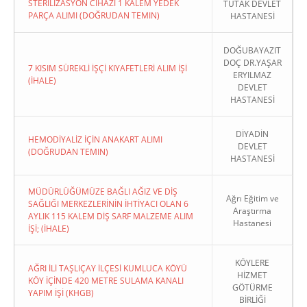
STERİLİZASYON CİHAZI 1 KALEM YEDEK
TUTAK DEVLET
PARÇA ALIMI (DOĞRUDAN TEMIN)
HASTANESİ
DOĞUBAYAZIT
DOÇ DR.YAŞAR
7 KISIM SÜREKLİ İŞÇİ KIYAFETLERİ ALIM İŞİ
ERYILMAZ
(İHALE)
DEVLET
HASTANESİ
DİYADİN
HEMODİYALİZ İÇİN ANAKART ALIMI
DEVLET
(DOĞRUDAN TEMIN)
HASTANESİ
MÜDÜRLÜĞÜMÜZE BAĞLI AĞIZ VE DİŞ
Ağrı Eğitim ve
SAĞLIĞI MERKEZLERİNİN İHTİYACI OLAN 6
Araştırma
AYLIK 115 KALEM DİŞ SARF MALZEME ALIM
Hastanesi
İŞİ; (İHALE)
KÖYLERE
AĞRI İLİ TAŞLIÇAY İLÇESİ KUMLUCA KÖYÜ
HİZMET
KÖY İÇİNDE 420 METRE SULAMA KANALI
GÖTÜRME
YAPIM İŞİ (KHGB)
BİRLİĞİ