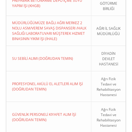
PREFABRIK BETONARME DEPO İÇME SUYU
GÖTÜRME
YAPIM İŞI (KHGB)
BİRLİĞİ
MÜDÜRLÜĞÜMÜZE BAĞLI AĞRI MERKEZ 2
NOLU ASM/VEREM SAVAŞ DISPANSERI /HALK
AĞRI İL SAĞLIK
SAĞLIĞI LABORATUVARI MÜŞTEREK HIZMET
MÜDÜRLÜĞÜ
BINASININ YIKIM İŞI (İHALE)
DİYADİN
SU SEBİLİ ALIMI (DOĞRUDAN TEMIN)
DEVLET
HASTANESİ
Ağrı Fizik
PROFESYONEL AKÜLÜ EL ALETLERİ ALIM İŞİ
Tedavi ve
(DOĞRUDAN TEMIN)
Rehabilitasyon
Hastanesi
Ağrı Fizik
GÜVENLİK PERSONELİ KIYAFET ALIM İŞİ
Tedavi ve
(DOĞRUDAN TEMIN)
Rehabilitasyon
Hastanesi