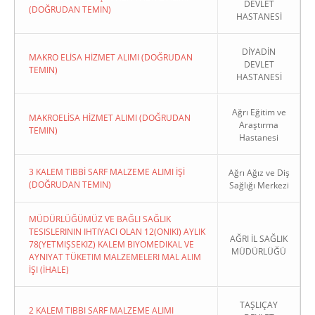
DEVLET
(DOĞRUDAN TEMIN)
HASTANESİ
DİYADİN
MAKRO ELİSA HİZMET ALIMI (DOĞRUDAN
DEVLET
TEMIN)
HASTANESİ
Ağrı Eğitim ve
MAKROELİSA HİZMET ALIMI (DOĞRUDAN
Araştırma
TEMIN)
Hastanesi
3 KALEM TIBBİ SARF MALZEME ALIMI İŞİ
Ağrı Ağız ve Diş
(DOĞRUDAN TEMIN)
Sağlığı Merkezi
MÜDÜRLÜĞÜMÜZ VE BAĞLI SAĞLIK
TESISLERININ IHTIYACI OLAN 12(ONIKI) AYLIK
AĞRI İL SAĞLIK
78(YETMIŞSEKIZ) KALEM BIYOMEDIKAL VE
MÜDÜRLÜĞÜ
AYNIYAT TÜKETIM MALZEMELERI MAL ALIM
İŞI (İHALE)
TAŞLIÇAY
2 KALEM TIBBI SARF MALZEME ALIMI