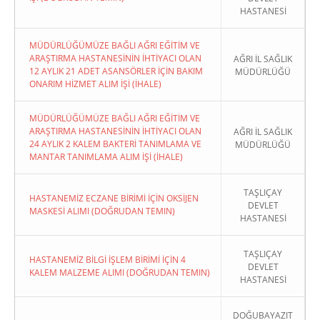
HASTANESİ
MÜDÜRLÜĞÜMÜZE BAĞLI AĞRI EĞİTİM VE
ARAŞTIRMA HASTANESİNİN İHTİYACI OLAN
AĞRI İL SAĞLIK
12 AYLIK 21 ADET ASANSÖRLER İÇİN BAKIM
MÜDÜRLÜĞÜ
ONARIM HİZMET ALIM İŞİ (İHALE)
MÜDÜRLÜĞÜMÜZE BAĞLI AĞRI EĞİTİM VE
ARAŞTIRMA HASTANESİNİN İHTİYACI OLAN
AĞRI İL SAĞLIK
24 AYLIK 2 KALEM BAKTERİ TANIMLAMA VE
MÜDÜRLÜĞÜ
MANTAR TANIMLAMA ALIM İŞİ (İHALE)
TAŞLIÇAY
HASTANEMİZ ECZANE BİRİMİ İÇİN OKSİJEN
DEVLET
MASKESİ ALIMI (DOĞRUDAN TEMIN)
HASTANESİ
TAŞLIÇAY
HASTANEMİZ BİLGİ İŞLEM BİRİMİ İÇİN 4
DEVLET
KALEM MALZEME ALIMI (DOĞRUDAN TEMIN)
HASTANESİ
DOĞUBAYAZIT