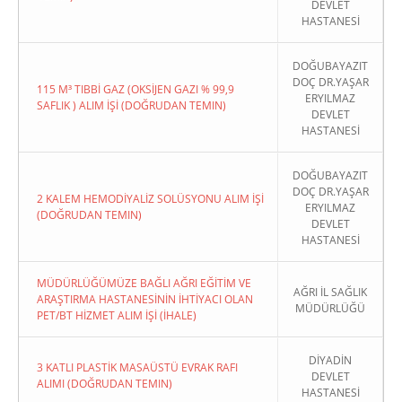
DEVLET
HASTANESİ
DOĞUBAYAZIT
DOÇ DR.YAŞAR
115 M³ TIBBİ GAZ (OKSİJEN GAZI % 99,9
ERYILMAZ
SAFLIK ) ALIM İŞİ (DOĞRUDAN TEMIN)
DEVLET
HASTANESİ
DOĞUBAYAZIT
DOÇ DR.YAŞAR
2 KALEM HEMODİYALİZ SOLÜSYONU ALIM İŞİ
ERYILMAZ
(DOĞRUDAN TEMIN)
DEVLET
HASTANESİ
MÜDÜRLÜĞÜMÜZE BAĞLI AĞRI EĞİTİM VE
AĞRI İL SAĞLIK
ARAŞTIRMA HASTANESİNİN İHTİYACI OLAN
MÜDÜRLÜĞÜ
PET/BT HİZMET ALIM İŞİ (İHALE)
DİYADİN
3 KATLI PLASTİK MASAÜSTÜ EVRAK RAFI
DEVLET
ALIMI (DOĞRUDAN TEMIN)
HASTANESİ