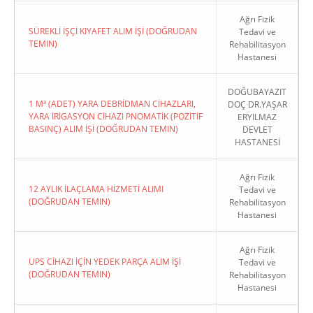
Ağrı Fizik
SÜREKLİ İŞÇİ KIYAFET ALIM İŞİ (DOĞRUDAN
Tedavi ve
TEMIN)
Rehabilitasyon
Hastanesi
DOĞUBAYAZIT
1 M³ (ADET) YARA DEBRİDMAN CİHAZLARI,
DOÇ DR.YAŞAR
YARA İRİGASYON CİHAZI PNOMATİK (POZİTİF
ERYILMAZ
BASINÇ) ALIM İŞİ (DOĞRUDAN TEMIN)
DEVLET
HASTANESİ
Ağrı Fizik
12 AYLIK İLAÇLAMA HİZMETİ ALIMI
Tedavi ve
(DOĞRUDAN TEMIN)
Rehabilitasyon
Hastanesi
Ağrı Fizik
UPS CİHAZI İÇİN YEDEK PARÇA ALIM İŞİ
Tedavi ve
(DOĞRUDAN TEMIN)
Rehabilitasyon
Hastanesi