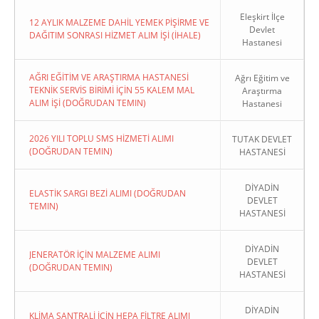
Eleşkirt İlçe
12 AYLIK MALZEME DAHİL YEMEK PİŞİRME VE
Devlet
DAĞITIM SONRASI HİZMET ALIM İŞİ (İHALE)
Hastanesi
AĞRI EĞİTİM VE ARAŞTIRMA HASTANESİ
Ağrı Eğitim ve
TEKNİK SERVİS BİRİMİ İÇİN 55 KALEM MAL
Araştırma
ALIM İŞİ (DOĞRUDAN TEMIN)
Hastanesi
2026 YILI TOPLU SMS HİZMETİ ALIMI
TUTAK DEVLET
(DOĞRUDAN TEMIN)
HASTANESİ
DİYADİN
ELASTİK SARGI BEZİ ALIMI (DOĞRUDAN
DEVLET
TEMIN)
HASTANESİ
DİYADİN
JENERATÖR İÇİN MALZEME ALIMI
DEVLET
(DOĞRUDAN TEMIN)
HASTANESİ
DİYADİN
KLİMA SANTRALİ İÇİN HEPA FİLTRE ALIMI