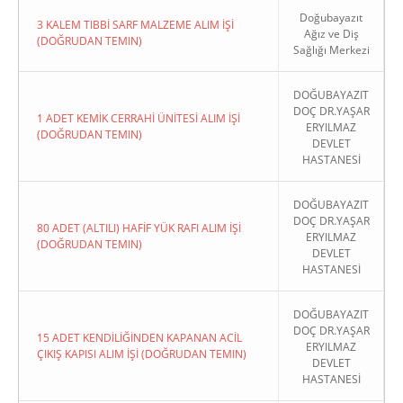
Doğubayazıt
3 KALEM TIBBİ SARF MALZEME ALIM İŞİ
Ağız ve Diş
(DOĞRUDAN TEMIN)
Sağlığı Merkezi
DOĞUBAYAZIT
DOÇ DR.YAŞAR
1 ADET KEMİK CERRAHİ ÜNİTESİ ALIM İŞİ
ERYILMAZ
(DOĞRUDAN TEMIN)
DEVLET
HASTANESİ
DOĞUBAYAZIT
DOÇ DR.YAŞAR
80 ADET (ALTILI) HAFİF YÜK RAFI ALIM İŞİ
ERYILMAZ
(DOĞRUDAN TEMIN)
DEVLET
HASTANESİ
DOĞUBAYAZIT
DOÇ DR.YAŞAR
15 ADET KENDİLİĞİNDEN KAPANAN ACİL
ERYILMAZ
ÇIKIŞ KAPISI ALIM İŞİ (DOĞRUDAN TEMIN)
DEVLET
HASTANESİ