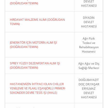
DEVLET
(DOĞRUDAN TEMIN)
HASTANESİ
DİYADİN
HIRDAVAT MALZEME ALIMI (DOĞRUDAN
DEVLET
TEMIN)
HASTANESİ
Ağrı Fizik
JENERATÖR İÇİN MOTORİN ALIM İŞİ
Tedavi ve
(DOĞRUDAN TEMIN)
Rehabilitasyon
Hastanesi
SPREY YÜZEY DEZENFEKTAN ALIM İŞİ
Ağrı Ağız ve Diş
(DOĞRUDAN TEMIN)
Sağlığı Merkezi
DOĞUBAYAZIT
HASTANEMİZİN İHTİYACI OLAN CHİLLER
DOÇ DR.YAŞAR
YENİLEME VE PLAKLI EŞANJÖRLÜ PRİMER-
ERYILMAZ
SEKONDER DEVRE TESİS İŞİ (İHALE)
DEVLET
HASTANESİ