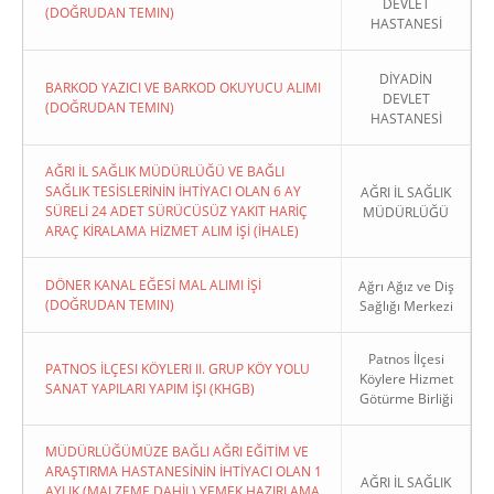
DEVLET
(DOĞRUDAN TEMIN)
HASTANESİ
DİYADİN
BARKOD YAZICI VE BARKOD OKUYUCU ALIMI
DEVLET
(DOĞRUDAN TEMIN)
HASTANESİ
AĞRI İL SAĞLIK MÜDÜRLÜĞÜ VE BAĞLI
SAĞLIK TESİSLERİNİN İHTİYACI OLAN 6 AY
AĞRI İL SAĞLIK
SÜRELİ 24 ADET SÜRÜCÜSÜZ YAKIT HARİÇ
MÜDÜRLÜĞÜ
ARAÇ KİRALAMA HİZMET ALIM İŞİ (İHALE)
DÖNER KANAL EĞESİ MAL ALIMI İŞİ
Ağrı Ağız ve Diş
(DOĞRUDAN TEMIN)
Sağlığı Merkezi
Patnos İlçesi
PATNOS İLÇESI KÖYLERI II. GRUP KÖY YOLU
Köylere Hizmet
SANAT YAPILARI YAPIM İŞI (KHGB)
Götürme Birliği
MÜDÜRLÜĞÜMÜZE BAĞLI AĞRI EĞİTİM VE
ARAŞTIRMA HASTANESİNİN İHTİYACI OLAN 1
AĞRI İL SAĞLIK
AYLIK (MALZEME DAHİL) YEMEK HAZIRLAMA