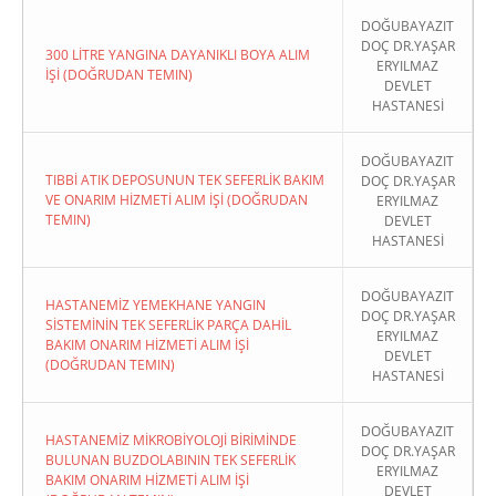
DOĞUBAYAZIT
DOÇ DR.YAŞAR
300 LİTRE YANGINA DAYANIKLI BOYA ALIM
ERYILMAZ
İŞİ (DOĞRUDAN TEMIN)
DEVLET
HASTANESİ
DOĞUBAYAZIT
TIBBİ ATIK DEPOSUNUN TEK SEFERLİK BAKIM
DOÇ DR.YAŞAR
VE ONARIM HİZMETİ ALIM İŞİ (DOĞRUDAN
ERYILMAZ
TEMIN)
DEVLET
HASTANESİ
DOĞUBAYAZIT
HASTANEMİZ YEMEKHANE YANGIN
DOÇ DR.YAŞAR
SİSTEMİNİN TEK SEFERLİK PARÇA DAHİL
ERYILMAZ
BAKIM ONARIM HİZMETİ ALIM İŞİ
DEVLET
(DOĞRUDAN TEMIN)
HASTANESİ
DOĞUBAYAZIT
HASTANEMİZ MİKROBİYOLOJİ BİRİMİNDE
DOÇ DR.YAŞAR
BULUNAN BUZDOLABININ TEK SEFERLİK
ERYILMAZ
BAKIM ONARIM HİZMETİ ALIM İŞİ
DEVLET