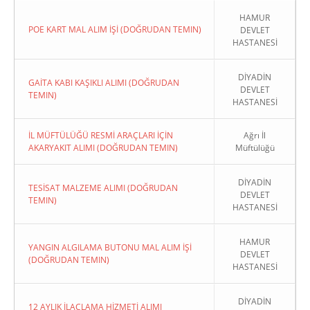
HAMUR
POE KART MAL ALIM İŞİ (DOĞRUDAN TEMIN)
DEVLET
HASTANESİ
DİYADİN
GAİTA KABI KAŞIKLI ALIMI (DOĞRUDAN
DEVLET
TEMIN)
HASTANESİ
İL MÜFTÜLÜĞÜ RESMİ ARAÇLARI İÇİN
Ağrı İl
AKARYAKIT ALIMI (DOĞRUDAN TEMIN)
Müftülüğü
DİYADİN
TESİSAT MALZEME ALIMI (DOĞRUDAN
DEVLET
TEMIN)
HASTANESİ
HAMUR
YANGIN ALGILAMA BUTONU MAL ALIM İŞİ
DEVLET
(DOĞRUDAN TEMIN)
HASTANESİ
DİYADİN
12 AYLIK İLAÇLAMA HİZMETİ ALIMI