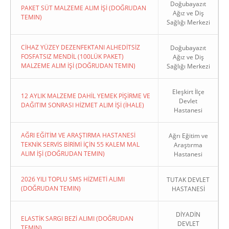
Doğubayazıt
PAKET SÜT MALZEME ALIM İŞİ (DOĞRUDAN
Ağız ve Diş
TEMIN)
Sağlığı Merkezi
CİHAZ YÜZEY DEZENFEKTANI ALHEDİTSİZ
Doğubayazıt
FOSFATSIZ MENDİL (100LÜK PAKET)
Ağız ve Diş
MALZEME ALIM İŞİ (DOĞRUDAN TEMIN)
Sağlığı Merkezi
Eleşkirt İlçe
12 AYLIK MALZEME DAHİL YEMEK PİŞİRME VE
Devlet
DAĞITIM SONRASI HİZMET ALIM İŞİ (İHALE)
Hastanesi
AĞRI EĞİTİM VE ARAŞTIRMA HASTANESİ
Ağrı Eğitim ve
TEKNİK SERVİS BİRİMİ İÇİN 55 KALEM MAL
Araştırma
ALIM İŞİ (DOĞRUDAN TEMIN)
Hastanesi
2026 YILI TOPLU SMS HİZMETİ ALIMI
TUTAK DEVLET
(DOĞRUDAN TEMIN)
HASTANESİ
DİYADİN
ELASTİK SARGI BEZİ ALIMI (DOĞRUDAN
DEVLET
TEMIN)