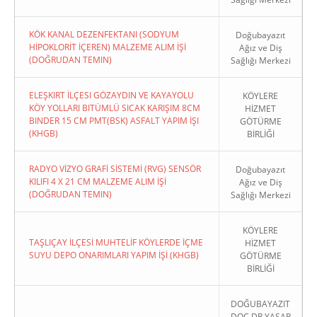
KÖK KANAL DEZENFEKTANI (SODYUM
Doğubayazıt
HİPOKLORİT İÇEREN) MALZEME ALIM İŞİ
Ağız ve Diş
(DOĞRUDAN TEMIN)
Sağlığı Merkezi
ELEŞKIRT İLÇESI GÖZAYDIN VE KAYAYOLU
KÖYLERE
KÖY YOLLARI BITÜMLÜ SICAK KARIŞIM 8CM
HİZMET
BINDER 15 CM PMT(BSK) ASFALT YAPIM İŞI
GÖTÜRME
(KHGB)
BİRLİĞİ
RADYO VİZYO GRAFİ SİSTEMİ (RVG) SENSÖR
Doğubayazıt
KILIFI 4 X 21 CM MALZEME ALIM İŞİ
Ağız ve Diş
(DOĞRUDAN TEMIN)
Sağlığı Merkezi
KÖYLERE
TAŞLIÇAY İLÇESİ MUHTELİF KÖYLERDE İÇME
HİZMET
SUYU DEPO ONARIMLARI YAPIM İŞİ (KHGB)
GÖTÜRME
BİRLİĞİ
DOĞUBAYAZIT
DOÇ DR.YAŞAR