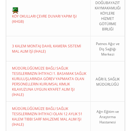
DOĞUBAYAZIT
KAYMAKAMLIĞI
KÖYLERE
KÖY OKULLARI ÇEVRE DUVARI YAPIM İŞI
HİZMET
(KHGB)
GÖTÜRME
BİRLİĞİ
Patnos Ağız ve
3 KALEM MONTAJ DAHİL KAMERA SİSTEMİ
Diş Sağlığı
MAL ALIM İŞİ (İHALE)
Merkezi
MÜDÜRLÜĞÜMÜZE BAĞLI SAĞLIK
TESISLERIMIZIN İHTIYACI 1. BASAMAK SAĞLIK
KURULUŞLARINDA GÖREV YAPMAKTA OLAN
AĞRI İL SAĞLIK
PERSONELLERIN KURUMSAL KIMLIK
MÜDÜRLÜĞÜ
KILAVUZUNA UYGUN KIYAFET ALIM İŞI
(İHALE)
MÜDÜRLÜĞÜMÜZE BAĞLI SAĞLIK
Ağrı Eğitim ve
TESISLERIMIZIN İHTIYACI OLAN 12 AYLIK 51
Araştırma
KALEM TIBBI SARF MALZEME MAL ALIM İŞI
Hastanesi
(İHALE)