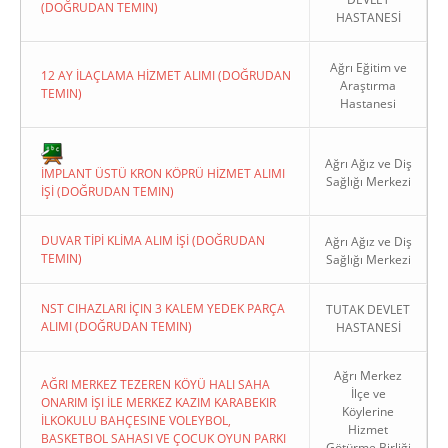
(DOĞRUDAN TEMIN)
HASTANESİ
Ağrı Eğitim ve
12 AY İLAÇLAMA HİZMET ALIMI (DOĞRUDAN
Araştırma
TEMIN)
Hastanesi
Copyright 2022. Ağrı Valiliği
Ağrı Ağız ve Diş
İMPLANT ÜSTÜ KRON KÖPRÜ HİZMET ALIMI
Sağlığı Merkezi
İŞİ (DOĞRUDAN TEMIN)
DUVAR TİPİ KLİMA ALIM İŞİ (DOĞRUDAN
Ağrı Ağız ve Diş
TEMIN)
Sağlığı Merkezi
NST CIHAZLARI İÇIN 3 KALEM YEDEK PARÇA
TUTAK DEVLET
ALIMI (DOĞRUDAN TEMIN)
HASTANESİ
Ağrı Merkez
AĞRI MERKEZ TEZEREN KÖYÜ HALI SAHA
İlçe ve
ONARIM İŞI İLE MERKEZ KAZIM KARABEKIR
Köylerine
İLKOKULU BAHÇESINE VOLEYBOL,
Hizmet
BASKETBOL SAHASI VE ÇOCUK OYUN PARKI
Götürme Birliği