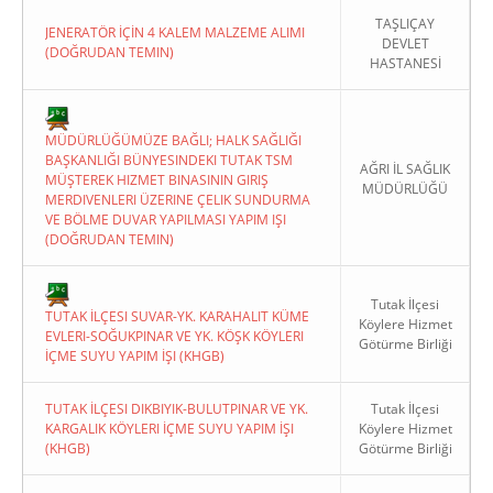
TAŞLIÇAY
JENERATÖR İÇİN 4 KALEM MALZEME ALIMI
DEVLET
(DOĞRUDAN TEMIN)
HASTANESİ
MÜDÜRLÜĞÜMÜZE BAĞLI; HALK SAĞLIĞI
BAŞKANLIĞI BÜNYESINDEKI TUTAK TSM
AĞRI İL SAĞLIK
MÜŞTEREK HIZMET BINASININ GIRIŞ
MÜDÜRLÜĞÜ
MERDIVENLERI ÜZERINE ÇELIK SUNDURMA
VE BÖLME DUVAR YAPILMASI YAPIM IŞI
(DOĞRUDAN TEMIN)
Tutak İlçesi
TUTAK İLÇESI SUVAR-YK. KARAHALIT KÜME
Köylere Hizmet
EVLERI-SOĞUKPINAR VE YK. KÖŞK KÖYLERI
Götürme Birliği
İÇME SUYU YAPIM İŞI (KHGB)
TUTAK İLÇESI DIKBIYIK-BULUTPINAR VE YK.
Tutak İlçesi
KARGALIK KÖYLERI İÇME SUYU YAPIM İŞI
Köylere Hizmet
(KHGB)
Götürme Birliği