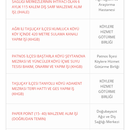
SAĞLIĞI MERKEZLERİNİN İHTİYACI OLAN 6
Araştırma
AYLIK 115 KALEM DİŞ SARF MALZEME ALIM
Hastanesi
İŞİ; (İHALE)
KÖYLERE
AĞRI İLİ TAŞLIÇAY İLÇESİ KUMLUCA KÖYÜ
HİZMET
KÖY İÇİNDE 420 METRE SULAMA KANALI
GÖTÜRME
YAPIM İŞİ (KHGB)
BİRLİĞİ
PATNOS İLÇESI BAŞTARLA KÖYÜ ŞEYTANOVA
Patnos İlçesi
MEZRASI VE YÜNCÜLER KÖYÜ İÇME SUYU
Köylere Hizmet
TESISI BAKIM, ONARIM VE YAPIM İŞI (KHGB)
Götürme Birliği
KÖYLERE
TAŞLIÇAY İLÇESI TANYOLU KÖYÜ ADAKENT
HİZMET
MEZRASI TERFI HATTI VE GES YAPIM İŞ
GÖTÜRME
(KHGB)
BİRLİĞİ
Doğubayazıt
PAPER POİNT (15- 40) MALZEME ALIM İŞİ
Ağız ve Diş
(DOĞRUDAN TEMIN)
Sağlığı Merkezi