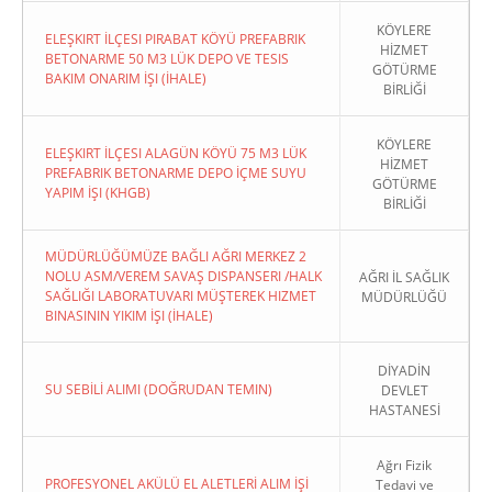
KÖYLERE
ELEŞKIRT İLÇESI PIRABAT KÖYÜ PREFABRIK
HİZMET
BETONARME 50 M3 LÜK DEPO VE TESIS
GÖTÜRME
BAKIM ONARIM İŞI (İHALE)
BİRLİĞİ
KÖYLERE
ELEŞKIRT İLÇESI ALAGÜN KÖYÜ 75 M3 LÜK
HİZMET
PREFABRIK BETONARME DEPO İÇME SUYU
GÖTÜRME
YAPIM İŞI (KHGB)
BİRLİĞİ
MÜDÜRLÜĞÜMÜZE BAĞLI AĞRI MERKEZ 2
NOLU ASM/VEREM SAVAŞ DISPANSERI /HALK
AĞRI İL SAĞLIK
SAĞLIĞI LABORATUVARI MÜŞTEREK HIZMET
MÜDÜRLÜĞÜ
BINASININ YIKIM İŞI (İHALE)
DİYADİN
SU SEBİLİ ALIMI (DOĞRUDAN TEMIN)
DEVLET
HASTANESİ
Ağrı Fizik
PROFESYONEL AKÜLÜ EL ALETLERİ ALIM İŞİ
Tedavi ve