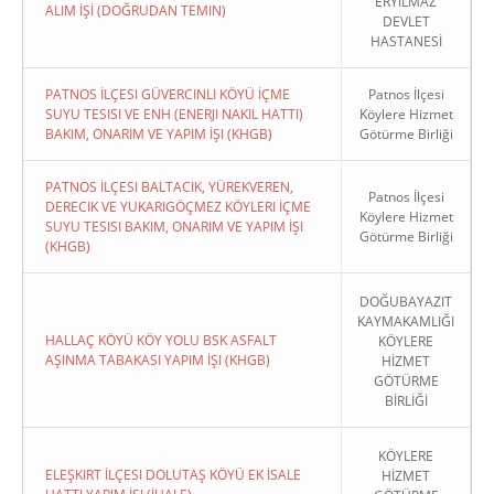
ERYILMAZ
ALIM İŞİ (DOĞRUDAN TEMIN)
DEVLET
HASTANESİ
PATNOS İLÇESI GÜVERCINLI KÖYÜ İÇME
Patnos İlçesi
SUYU TESISI VE ENH (ENERJI NAKIL HATTI)
Köylere Hizmet
BAKIM, ONARIM VE YAPIM İŞI (KHGB)
Götürme Birliği
PATNOS İLÇESI BALTACIK, YÜREKVEREN,
Patnos İlçesi
DERECIK VE YUKARIGÖÇMEZ KÖYLERI İÇME
Köylere Hizmet
SUYU TESISI BAKIM, ONARIM VE YAPIM İŞI
Götürme Birliği
(KHGB)
DOĞUBAYAZIT
KAYMAKAMLIĞI
HALLAÇ KÖYÜ KÖY YOLU BSK ASFALT
KÖYLERE
AŞINMA TABAKASI YAPIM İŞI (KHGB)
HİZMET
GÖTÜRME
BİRLİĞİ
KÖYLERE
ELEŞKIRT İLÇESI DOLUTAŞ KÖYÜ EK İSALE
HİZMET