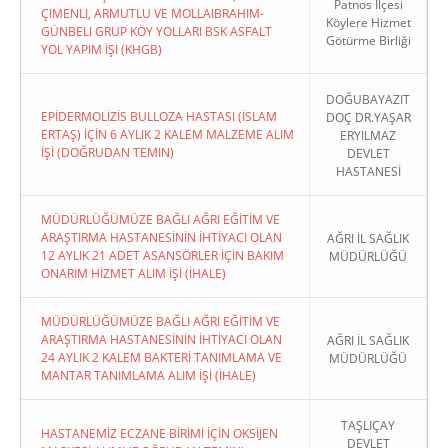
Patnos İlçesi
ÇIMENLI, ARMUTLU VE MOLLAIBRAHIM-
Köylere Hizmet
GÜNBELI GRUP KÖY YOLLARI BSK ASFALT
Götürme Birliği
YOL YAPIM İŞI (KHGB)
DOĞUBAYAZIT
EPİDERMOLİZİS BULLOZA HASTASI (İSLAM
DOÇ DR.YAŞAR
ERTAŞ) İÇİN 6 AYLIK 2 KALEM MALZEME ALIM
ERYILMAZ
İŞİ (DOĞRUDAN TEMIN)
DEVLET
HASTANESİ
MÜDÜRLÜĞÜMÜZE BAĞLI AĞRI EĞİTİM VE
ARAŞTIRMA HASTANESİNİN İHTİYACI OLAN
AĞRI İL SAĞLIK
12 AYLIK 21 ADET ASANSÖRLER İÇİN BAKIM
MÜDÜRLÜĞÜ
ONARIM HİZMET ALIM İŞİ (İHALE)
MÜDÜRLÜĞÜMÜZE BAĞLI AĞRI EĞİTİM VE
ARAŞTIRMA HASTANESİNİN İHTİYACI OLAN
AĞRI İL SAĞLIK
24 AYLIK 2 KALEM BAKTERİ TANIMLAMA VE
MÜDÜRLÜĞÜ
MANTAR TANIMLAMA ALIM İŞİ (İHALE)
TAŞLIÇAY
HASTANEMİZ ECZANE BİRİMİ İÇİN OKSİJEN
DEVLET