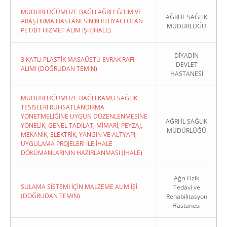
MÜDÜRLÜĞÜMÜZE BAĞLI AĞRI EĞİTİM VE
AĞRI İL SAĞLIK
ARAŞTIRMA HASTANESİNİN İHTİYACI OLAN
MÜDÜRLÜĞÜ
PET/BT HİZMET ALIM İŞİ (İHALE)
DİYADİN
3 KATLI PLASTİK MASAÜSTÜ EVRAK RAFI
DEVLET
ALIMI (DOĞRUDAN TEMIN)
HASTANESİ
MÜDÜRLÜĞÜMÜZE BAĞLI KAMU SAĞLIK
TESİSLERİ RUHSATLANDIRMA
YÖNETMELİĞİNE UYGUN DÜZENLENMESİNE
AĞRI İL SAĞLIK
YÖNELİK; GENEL TADİLAT, MİMARİ, PEYZAJ,
MÜDÜRLÜĞÜ
MEKANİK, ELEKTRİK, YANGIN VE ALTYAPI,
UYGULAMA PROJELERİ İLE İHALE
DÖKÜMANLARININ HAZIRLANMASI (İHALE)
Ağrı Fizik
SULAMA SİSTEMİ İÇİN MALZEME ALIM İŞİ
Tedavi ve
(DOĞRUDAN TEMIN)
Rehabilitasyon
Hastanesi