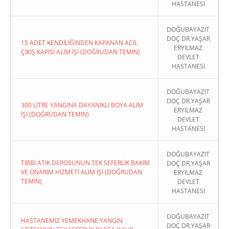
HASTANESİ
DOĞUBAYAZIT
DOÇ DR.YAŞAR
15 ADET KENDİLİĞİNDEN KAPANAN ACİL
ERYILMAZ
ÇIKIŞ KAPISI ALIM İŞİ (DOĞRUDAN TEMIN)
DEVLET
HASTANESİ
DOĞUBAYAZIT
DOÇ DR.YAŞAR
300 LİTRE YANGINA DAYANIKLI BOYA ALIM
ERYILMAZ
İŞİ (DOĞRUDAN TEMIN)
DEVLET
HASTANESİ
DOĞUBAYAZIT
TIBBİ ATIK DEPOSUNUN TEK SEFERLİK BAKIM
DOÇ DR.YAŞAR
VE ONARIM HİZMETİ ALIM İŞİ (DOĞRUDAN
ERYILMAZ
TEMIN)
DEVLET
HASTANESİ
DOĞUBAYAZIT
HASTANEMİZ YEMEKHANE YANGIN
DOÇ DR.YAŞAR