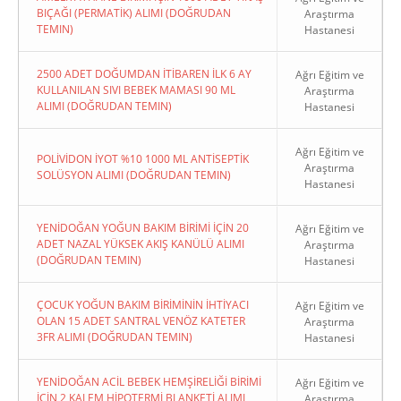
BIÇAĞI (PERMATİK) ALIMI (DOĞRUDAN
Araştırma
TEMIN)
Hastanesi
2500 ADET DOĞUMDAN İTİBAREN İLK 6 AY
Ağrı Eğitim ve
KULLANILAN SIVI BEBEK MAMASI 90 ML
Araştırma
ALIMI (DOĞRUDAN TEMIN)
Hastanesi
Ağrı Eğitim ve
POLİVİDON İYOT %10 1000 ML ANTİSEPTİK
Araştırma
SOLÜSYON ALIMI (DOĞRUDAN TEMIN)
Hastanesi
YENİDOĞAN YOĞUN BAKIM BİRİMİ İÇİN 20
Ağrı Eğitim ve
ADET NAZAL YÜKSEK AKIŞ KANÜLÜ ALIMI
Araştırma
(DOĞRUDAN TEMIN)
Hastanesi
ÇOCUK YOĞUN BAKIM BİRİMİNİN İHTİYACI
Ağrı Eğitim ve
OLAN 15 ADET SANTRAL VENÖZ KATETER
Araştırma
3FR ALIMI (DOĞRUDAN TEMIN)
Hastanesi
YENİDOĞAN ACİL BEBEK HEMŞİRELİĞİ BİRİMİ
Ağrı Eğitim ve
İÇİN 2 KALEM HİPOTERMİ BLANKETİ ALIMI
Araştırma