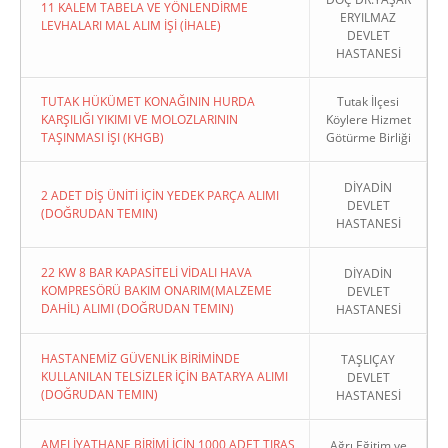
11 KALEM TABELA VE YÖNLENDİRME
ERYILMAZ
LEVHALARI MAL ALIM İŞİ (İHALE)
DEVLET
HASTANESİ
TUTAK HÜKÜMET KONAĞININ HURDA
Tutak İlçesi
KARŞILIĞI YIKIMI VE MOLOZLARININ
Köylere Hizmet
TAŞINMASI İŞI (KHGB)
Götürme Birliği
DİYADİN
2 ADET DİŞ ÜNİTİ İÇİN YEDEK PARÇA ALIMI
DEVLET
(DOĞRUDAN TEMIN)
HASTANESİ
22 KW 8 BAR KAPASİTELİ VİDALI HAVA
DİYADİN
KOMPRESÖRÜ BAKIM ONARIM(MALZEME
DEVLET
DAHİL) ALIMI (DOĞRUDAN TEMIN)
HASTANESİ
HASTANEMİZ GÜVENLİK BİRİMİNDE
TAŞLIÇAY
KULLANILAN TELSİZLER İÇİN BATARYA ALIMI
DEVLET
(DOĞRUDAN TEMIN)
HASTANESİ
AMELİYATHANE BİRİMİ İÇİN 1000 ADET TIRAŞ
Ağrı Eğitim ve