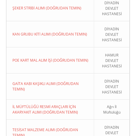
DİYADİN
ŞEKER STRİBİ ALIMI (DOĞRUDAN TEMIN)
DEVLET
HASTANESİ
DİYADİN
KAN GRUBU KİTİ ALIMI (DOĞRUDAN TEMIN)
DEVLET
HASTANESİ
HAMUR
POE KART MAL ALIM İŞİ (DOĞRUDAN TEMIN)
DEVLET
HASTANESİ
DİYADİN
GAİTA KABI KAŞIKLI ALIMI (DOĞRUDAN
DEVLET
TEMIN)
HASTANESİ
İL MÜFTÜLÜĞÜ RESMİ ARAÇLARI İÇİN
Ağrı İl
AKARYAKIT ALIMI (DOĞRUDAN TEMIN)
Müftülüğü
DİYADİN
TESİSAT MALZEME ALIMI (DOĞRUDAN
DEVLET
TEMIN)