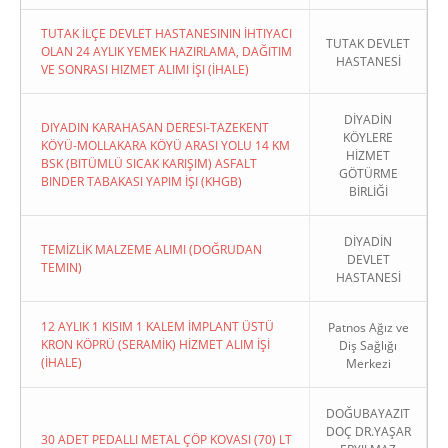
TUTAK İLÇE DEVLET HASTANESININ İHTIYACI
TUTAK DEVLET
OLAN 24 AYLIK YEMEK HAZIRLAMA, DAĞITIM
HASTANESİ
VE SONRASI HIZMET ALIMI İŞI (İHALE)
DİYADİN
DIYADIN KARAHASAN DERESI-TAZEKENT
KÖYLERE
KÖYÜ-MOLLAKARA KÖYÜ ARASI YOLU 14 KM
HİZMET
BSK (BITÜMLÜ SICAK KARIŞIM) ASFALT
GÖTÜRME
BINDER TABAKASI YAPIM İŞI (KHGB)
BİRLİĞİ
DİYADİN
TEMİZLİK MALZEME ALIMI (DOĞRUDAN
DEVLET
TEMIN)
HASTANESİ
12 AYLIK 1 KISIM 1 KALEM İMPLANT ÜSTÜ
Patnos Ağız ve
KRON KÖPRÜ (SERAMİK) HİZMET ALIM İŞİ
Diş Sağlığı
(İHALE)
Merkezi
DOĞUBAYAZIT
DOÇ DR.YAŞAR
30 ADET PEDALLI METAL ÇÖP KOVASI (70) LT