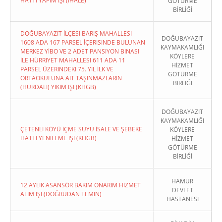
HATTI YAPIM İŞI (İHALE)
GÖTÜRME
BİRLİĞİ
DOĞUBAYAZIT İLÇESI BARIŞ MAHALLESI
DOĞUBAYAZIT
1608 ADA 167 PARSEL İÇERISINDE BULUNAN
KAYMAKAMLIĞI
MERKEZ YİBO VE 2 ADET PANSIYON BINASI
KÖYLERE
İLE HÜRRIYET MAHALLESI 611 ADA 11
HİZMET
PARSEL ÜZERINDEKI 75. YIL İLK VE
GÖTÜRME
ORTAOKULUNA AIT TAŞINMAZLARIN
BİRLİĞİ
(HURDALI) YIKIM İŞI (KHGB)
DOĞUBAYAZIT
KAYMAKAMLIĞI
ÇETENLI KÖYÜ İÇME SUYU İSALE VE ŞEBEKE
KÖYLERE
HATTI YENILEME İŞI (KHGB)
HİZMET
GÖTÜRME
BİRLİĞİ
HAMUR
12 AYLIK ASANSÖR BAKIM ONARIM HİZMET
DEVLET
ALIM İŞİ (DOĞRUDAN TEMIN)
HASTANESİ