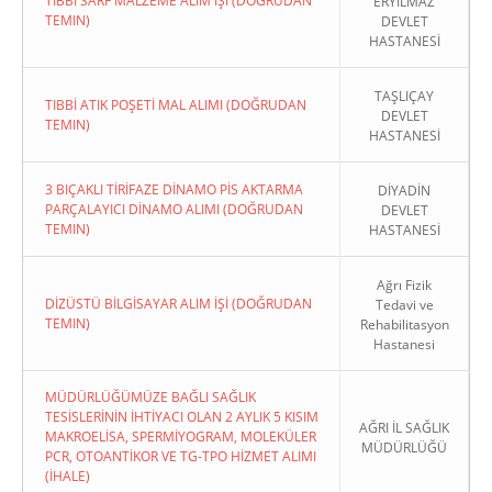
TIBBİ SARF MALZEME ALIM İŞİ (DOĞRUDAN
ERYILMAZ
TEMIN)
DEVLET
HASTANESİ
TAŞLIÇAY
TIBBİ ATIK POŞETİ MAL ALIMI (DOĞRUDAN
DEVLET
TEMIN)
HASTANESİ
3 BIÇAKLI TİRİFAZE DİNAMO PİS AKTARMA
DİYADİN
PARÇALAYICI DİNAMO ALIMI (DOĞRUDAN
DEVLET
TEMIN)
HASTANESİ
Ağrı Fizik
DİZÜSTÜ BİLGİSAYAR ALIM İŞİ (DOĞRUDAN
Tedavi ve
TEMIN)
Rehabilitasyon
Hastanesi
MÜDÜRLÜĞÜMÜZE BAĞLI SAĞLIK
TESİSLERİNİN İHTİYACI OLAN 2 AYLIK 5 KISIM
AĞRI İL SAĞLIK
MAKROELİSA, SPERMİYOGRAM, MOLEKÜLER
MÜDÜRLÜĞÜ
PCR, OTOANTİKOR VE TG-TPO HİZMET ALIMI
(İHALE)