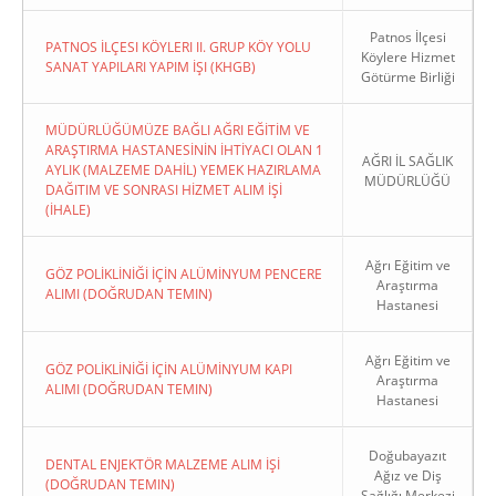
Patnos İlçesi
PATNOS İLÇESI KÖYLERI II. GRUP KÖY YOLU
Köylere Hizmet
SANAT YAPILARI YAPIM İŞI (KHGB)
Götürme Birliği
MÜDÜRLÜĞÜMÜZE BAĞLI AĞRI EĞİTİM VE
ARAŞTIRMA HASTANESİNİN İHTİYACI OLAN 1
AĞRI İL SAĞLIK
AYLIK (MALZEME DAHİL) YEMEK HAZIRLAMA
MÜDÜRLÜĞÜ
DAĞITIM VE SONRASI HİZMET ALIM İŞİ
(İHALE)
Ağrı Eğitim ve
GÖZ POLİKLİNİĞİ İÇİN ALÜMİNYUM PENCERE
Araştırma
ALIMI (DOĞRUDAN TEMIN)
Hastanesi
Ağrı Eğitim ve
GÖZ POLİKLİNİĞİ İÇİN ALÜMİNYUM KAPI
Araştırma
ALIMI (DOĞRUDAN TEMIN)
Hastanesi
Doğubayazıt
DENTAL ENJEKTÖR MALZEME ALIM İŞİ
Ağız ve Diş
(DOĞRUDAN TEMIN)
Sağlığı Merkezi