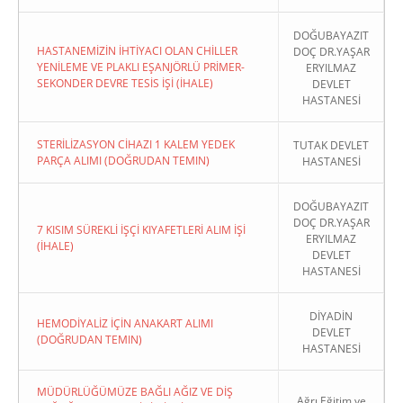
DOĞUBAYAZIT
HASTANEMİZİN İHTİYACI OLAN CHİLLER
DOÇ DR.YAŞAR
YENİLEME VE PLAKLI EŞANJÖRLÜ PRİMER-
ERYILMAZ
SEKONDER DEVRE TESİS İŞİ (İHALE)
DEVLET
HASTANESİ
STERİLİZASYON CİHAZI 1 KALEM YEDEK
TUTAK DEVLET
PARÇA ALIMI (DOĞRUDAN TEMIN)
HASTANESİ
DOĞUBAYAZIT
DOÇ DR.YAŞAR
7 KISIM SÜREKLİ İŞÇİ KIYAFETLERİ ALIM İŞİ
ERYILMAZ
(İHALE)
DEVLET
HASTANESİ
DİYADİN
HEMODİYALİZ İÇİN ANAKART ALIMI
DEVLET
(DOĞRUDAN TEMIN)
HASTANESİ
MÜDÜRLÜĞÜMÜZE BAĞLI AĞIZ VE DİŞ
Ağrı Eğitim ve