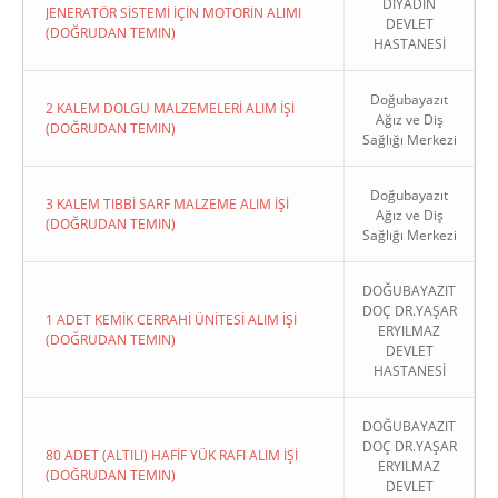
DİYADİN
JENERATÖR SİSTEMİ İÇİN MOTORİN ALIMI
DEVLET
(DOĞRUDAN TEMIN)
HASTANESİ
Doğubayazıt
2 KALEM DOLGU MALZEMELERİ ALIM İŞİ
Ağız ve Diş
(DOĞRUDAN TEMIN)
Sağlığı Merkezi
Doğubayazıt
3 KALEM TIBBİ SARF MALZEME ALIM İŞİ
Ağız ve Diş
(DOĞRUDAN TEMIN)
Sağlığı Merkezi
DOĞUBAYAZIT
DOÇ DR.YAŞAR
1 ADET KEMİK CERRAHİ ÜNİTESİ ALIM İŞİ
ERYILMAZ
(DOĞRUDAN TEMIN)
DEVLET
HASTANESİ
DOĞUBAYAZIT
DOÇ DR.YAŞAR
80 ADET (ALTILI) HAFİF YÜK RAFI ALIM İŞİ
ERYILMAZ
(DOĞRUDAN TEMIN)
DEVLET