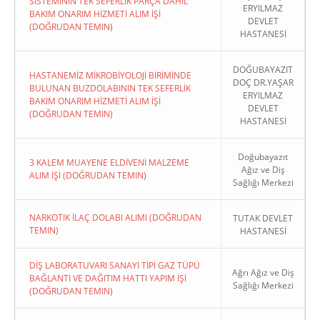
SİSTEMİNİN TEK SEFERLİK PARÇA DAHİL
ERYILMAZ
BAKIM ONARIM HİZMETİ ALIM İŞİ
DEVLET
(DOĞRUDAN TEMIN)
HASTANESİ
DOĞUBAYAZIT
HASTANEMİZ MİKROBİYOLOJİ BİRİMİNDE
DOÇ DR.YAŞAR
BULUNAN BUZDOLABININ TEK SEFERLİK
ERYILMAZ
BAKIM ONARIM HİZMETİ ALIM İŞİ
DEVLET
(DOĞRUDAN TEMIN)
HASTANESİ
Doğubayazıt
3 KALEM MUAYENE ELDİVENİ MALZEME
Ağız ve Diş
ALIM İŞİ (DOĞRUDAN TEMIN)
Sağlığı Merkezi
NARKOTIK İLAÇ DOLABI ALIMI (DOĞRUDAN
TUTAK DEVLET
TEMIN)
HASTANESİ
DİŞ LABORATUVARI SANAYİ TİPİ GAZ TÜPÜ
Ağrı Ağız ve Diş
BAĞLANTI VE DAĞITIM HATTI YAPIM İŞİ
Sağlığı Merkezi
(DOĞRUDAN TEMIN)