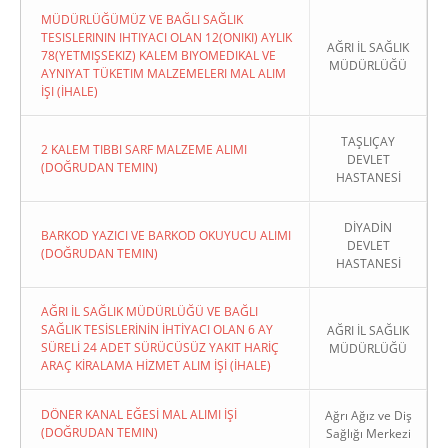
MÜDÜRLÜĞÜMÜZ VE BAĞLI SAĞLIK
TESISLERININ IHTIYACI OLAN 12(ONIKI) AYLIK
AĞRI İL SAĞLIK
78(YETMIŞSEKIZ) KALEM BIYOMEDIKAL VE
MÜDÜRLÜĞÜ
AYNIYAT TÜKETIM MALZEMELERI MAL ALIM
İŞI (İHALE)
TAŞLIÇAY
2 KALEM TIBBI SARF MALZEME ALIMI
DEVLET
(DOĞRUDAN TEMIN)
HASTANESİ
DİYADİN
BARKOD YAZICI VE BARKOD OKUYUCU ALIMI
DEVLET
(DOĞRUDAN TEMIN)
HASTANESİ
AĞRI İL SAĞLIK MÜDÜRLÜĞÜ VE BAĞLI
SAĞLIK TESİSLERİNİN İHTİYACI OLAN 6 AY
AĞRI İL SAĞLIK
SÜRELİ 24 ADET SÜRÜCÜSÜZ YAKIT HARİÇ
MÜDÜRLÜĞÜ
ARAÇ KİRALAMA HİZMET ALIM İŞİ (İHALE)
DÖNER KANAL EĞESİ MAL ALIMI İŞİ
Ağrı Ağız ve Diş
(DOĞRUDAN TEMIN)
Sağlığı Merkezi