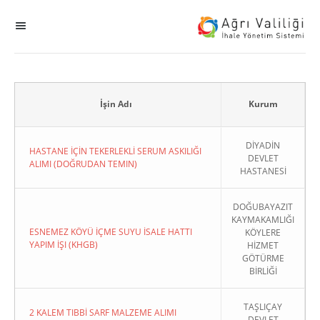
MENÜ
Ana Sayfa
ihale
İşin Adı
Kurum
Dogrudan Temin
DİYADİN
HASTANE İÇİN TEKERLEKLİ SERUM ASKILIĞI
DEVLET
ALIMI (DOĞRUDAN TEMIN)
HASTANESİ
Sodes
DOĞUBAYAZIT
KHGB
KAYMAKAMLIĞI
ESNEMEZ KÖYÜ İÇME SUYU İSALE HATTI
KÖYLERE
YAPIM İŞI (KHGB)
HİZMET
Okul
GÖTÜRME
BİRLİĞİ
Sonuçlanan Kayıtlar
TAŞLIÇAY
2 KALEM TIBBİ SARF MALZEME ALIMI
Kapat
DEVLET