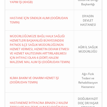
YAPIM İŞI (KHGB)
Başkanlığı
DİYADİN
HASTANE İÇİN SİNEKLİK ALIMI (DOĞRUDAN
DEVLET
TEMIN)
HASTANESİ
MÜDÜRLÜĞÜMÜZE BAĞLI HALK SAĞLIĞI
HIZMETLERI BAŞKANLIĞI BÜNYESINDEKI
PATNOS İLÇE SAĞLIK MÜDÜRLÜĞÜNÜN
AĞRI İL SAĞLIK
HIZMET VERMESI, HIZMETIN DEVAM ETMESI
MÜDÜRLÜĞÜ
VE HIZMET KALITESININ ARTTIRILABILMESI
IÇIN IHTIYACI OLAN 4 (DÖRT) KALEM
MALZEME MAL ALIM İŞI (DOĞRUDAN TEMIN)
Ağrı Fizik
KLİMA BAKIM VE ONARIM HİZMET İŞİ
Tedavi ve
(DOĞRUDAN TEMIN)
Rehabilitasyon
Hastanesi
DOĞUBAYAZIT
HASTANEMİZ İHTİYACINA BİNAEN 2 KALEM
DOÇ DR.YAŞAR