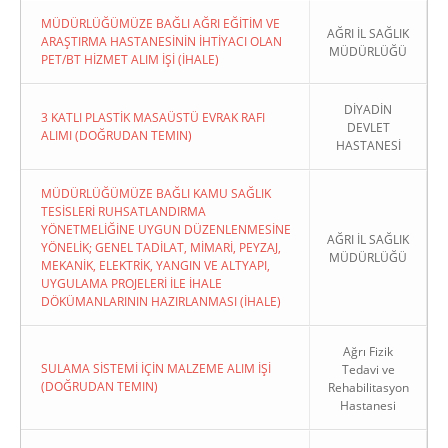
MÜDÜRLÜĞÜMÜZE BAĞLI AĞRI EĞİTİM VE
AĞRI İL SAĞLIK
ARAŞTIRMA HASTANESİNİN İHTİYACI OLAN
MÜDÜRLÜĞÜ
PET/BT HİZMET ALIM İŞİ (İHALE)
DİYADİN
3 KATLI PLASTİK MASAÜSTÜ EVRAK RAFI
DEVLET
ALIMI (DOĞRUDAN TEMIN)
HASTANESİ
MÜDÜRLÜĞÜMÜZE BAĞLI KAMU SAĞLIK
TESİSLERİ RUHSATLANDIRMA
YÖNETMELİĞİNE UYGUN DÜZENLENMESİNE
AĞRI İL SAĞLIK
YÖNELİK; GENEL TADİLAT, MİMARİ, PEYZAJ,
MÜDÜRLÜĞÜ
MEKANİK, ELEKTRİK, YANGIN VE ALTYAPI,
UYGULAMA PROJELERİ İLE İHALE
DÖKÜMANLARININ HAZIRLANMASI (İHALE)
Ağrı Fizik
SULAMA SİSTEMİ İÇİN MALZEME ALIM İŞİ
Tedavi ve
(DOĞRUDAN TEMIN)
Rehabilitasyon
Hastanesi