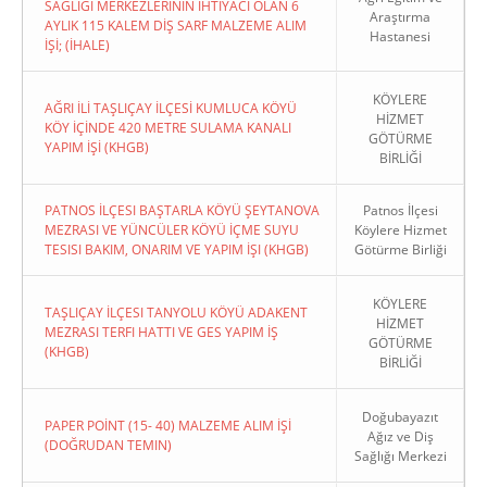
SAĞLIĞI MERKEZLERİNİN İHTİYACI OLAN 6
Araştırma
AYLIK 115 KALEM DİŞ SARF MALZEME ALIM
Hastanesi
İŞİ; (İHALE)
KÖYLERE
AĞRI İLİ TAŞLIÇAY İLÇESİ KUMLUCA KÖYÜ
HİZMET
KÖY İÇİNDE 420 METRE SULAMA KANALI
GÖTÜRME
YAPIM İŞİ (KHGB)
BİRLİĞİ
PATNOS İLÇESI BAŞTARLA KÖYÜ ŞEYTANOVA
Patnos İlçesi
MEZRASI VE YÜNCÜLER KÖYÜ İÇME SUYU
Köylere Hizmet
TESISI BAKIM, ONARIM VE YAPIM İŞI (KHGB)
Götürme Birliği
KÖYLERE
TAŞLIÇAY İLÇESI TANYOLU KÖYÜ ADAKENT
HİZMET
MEZRASI TERFI HATTI VE GES YAPIM İŞ
GÖTÜRME
(KHGB)
BİRLİĞİ
Doğubayazıt
PAPER POİNT (15- 40) MALZEME ALIM İŞİ
Ağız ve Diş
(DOĞRUDAN TEMIN)
Sağlığı Merkezi