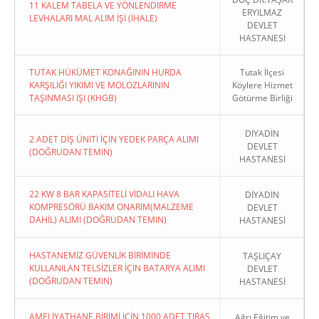
11 KALEM TABELA VE YÖNLENDİRME
ERYILMAZ
LEVHALARI MAL ALIM İŞİ (İHALE)
DEVLET
HASTANESİ
TUTAK HÜKÜMET KONAĞININ HURDA
Tutak İlçesi
KARŞILIĞI YIKIMI VE MOLOZLARININ
Köylere Hizmet
TAŞINMASI İŞI (KHGB)
Götürme Birliği
DİYADİN
2 ADET DİŞ ÜNİTİ İÇİN YEDEK PARÇA ALIMI
DEVLET
(DOĞRUDAN TEMIN)
HASTANESİ
22 KW 8 BAR KAPASİTELİ VİDALI HAVA
DİYADİN
KOMPRESÖRÜ BAKIM ONARIM(MALZEME
DEVLET
DAHİL) ALIMI (DOĞRUDAN TEMIN)
HASTANESİ
HASTANEMİZ GÜVENLİK BİRİMİNDE
TAŞLIÇAY
KULLANILAN TELSİZLER İÇİN BATARYA ALIMI
DEVLET
(DOĞRUDAN TEMIN)
HASTANESİ
AMELİYATHANE BİRİMİ İÇİN 1000 ADET TIRAŞ
Ağrı Eğitim ve