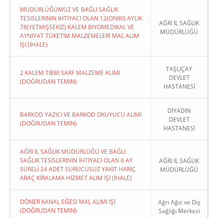
MÜDÜRLÜĞÜMÜZ VE BAĞLI SAĞLIK
TESISLERININ IHTIYACI OLAN 12(ONIKI) AYLIK
AĞRI İL SAĞLIK
78(YETMIŞSEKIZ) KALEM BIYOMEDIKAL VE
MÜDÜRLÜĞÜ
AYNIYAT TÜKETIM MALZEMELERI MAL ALIM
İŞI (İHALE)
TAŞLIÇAY
2 KALEM TIBBI SARF MALZEME ALIMI
DEVLET
(DOĞRUDAN TEMIN)
HASTANESİ
DİYADİN
BARKOD YAZICI VE BARKOD OKUYUCU ALIMI
DEVLET
(DOĞRUDAN TEMIN)
HASTANESİ
AĞRI İL SAĞLIK MÜDÜRLÜĞÜ VE BAĞLI
SAĞLIK TESİSLERİNİN İHTİYACI OLAN 6 AY
AĞRI İL SAĞLIK
SÜRELİ 24 ADET SÜRÜCÜSÜZ YAKIT HARİÇ
MÜDÜRLÜĞÜ
ARAÇ KİRALAMA HİZMET ALIM İŞİ (İHALE)
DÖNER KANAL EĞESİ MAL ALIMI İŞİ
Ağrı Ağız ve Diş
(DOĞRUDAN TEMIN)
Sağlığı Merkezi