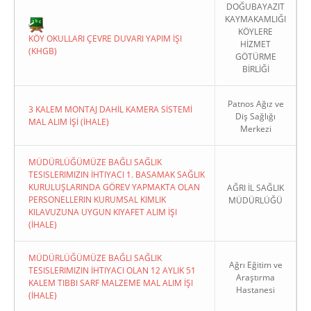
DOĞUBAYAZIT
KAYMAKAMLIĞI
KÖYLERE
KÖY OKULLARI ÇEVRE DUVARI YAPIM İŞI
HİZMET
(KHGB)
GÖTÜRME
BİRLİĞİ
Patnos Ağız ve
3 KALEM MONTAJ DAHİL KAMERA SİSTEMİ
Diş Sağlığı
MAL ALIM İŞİ (İHALE)
Merkezi
MÜDÜRLÜĞÜMÜZE BAĞLI SAĞLIK
TESISLERIMIZIN İHTIYACI 1. BASAMAK SAĞLIK
KURULUŞLARINDA GÖREV YAPMAKTA OLAN
AĞRI İL SAĞLIK
PERSONELLERIN KURUMSAL KIMLIK
MÜDÜRLÜĞÜ
KILAVUZUNA UYGUN KIYAFET ALIM İŞI
(İHALE)
MÜDÜRLÜĞÜMÜZE BAĞLI SAĞLIK
Ağrı Eğitim ve
TESISLERIMIZIN İHTIYACI OLAN 12 AYLIK 51
Araştırma
KALEM TIBBI SARF MALZEME MAL ALIM İŞI
Hastanesi
(İHALE)