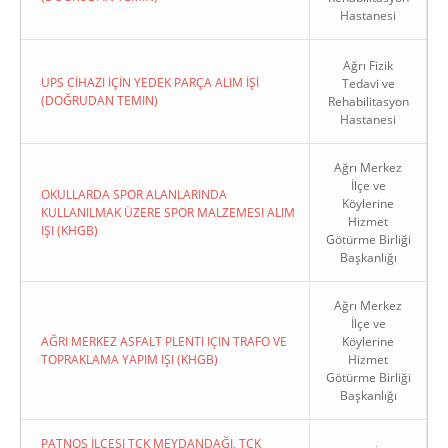
Hastanesi
Ağrı Fizik
UPS CİHAZI İÇİN YEDEK PARÇA ALIM İŞİ
Tedavi ve
(DOĞRUDAN TEMIN)
Rehabilitasyon
Hastanesi
Ağrı Merkez
İlçe ve
OKULLARDA SPOR ALANLARINDA
Köylerine
KULLANILMAK ÜZERE SPOR MALZEMESI ALIM
Hizmet
IŞI (KHGB)
Götürme Birliği
Başkanlığı
Ağrı Merkez
İlçe ve
AĞRI MERKEZ ASFALT PLENTI IÇIN TRAFO VE
Köylerine
TOPRAKLAMA YAPIM IŞI (KHGB)
Hizmet
Götürme Birliği
Başkanlığı
PATNOS İLÇESI TCK MEYDANDAĞI, TCK