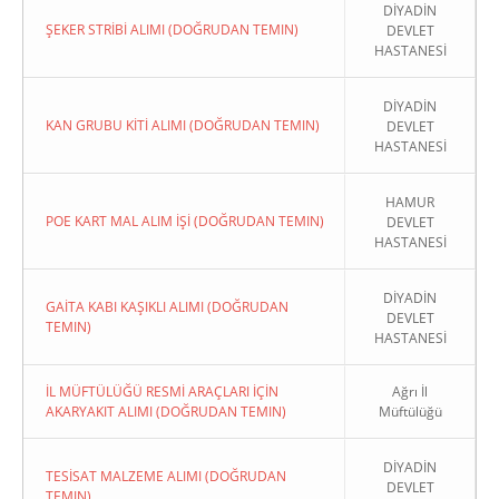
DİYADİN
ŞEKER STRİBİ ALIMI (DOĞRUDAN TEMIN)
DEVLET
HASTANESİ
DİYADİN
KAN GRUBU KİTİ ALIMI (DOĞRUDAN TEMIN)
DEVLET
HASTANESİ
HAMUR
POE KART MAL ALIM İŞİ (DOĞRUDAN TEMIN)
DEVLET
HASTANESİ
DİYADİN
GAİTA KABI KAŞIKLI ALIMI (DOĞRUDAN
DEVLET
TEMIN)
HASTANESİ
İL MÜFTÜLÜĞÜ RESMİ ARAÇLARI İÇİN
Ağrı İl
AKARYAKIT ALIMI (DOĞRUDAN TEMIN)
Müftülüğü
DİYADİN
TESİSAT MALZEME ALIMI (DOĞRUDAN
DEVLET
TEMIN)