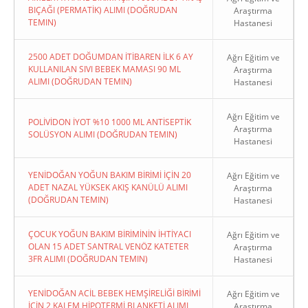
BIÇAĞI (PERMATİK) ALIMI (DOĞRUDAN
Araştırma
TEMIN)
Hastanesi
2500 ADET DOĞUMDAN İTİBAREN İLK 6 AY
Ağrı Eğitim ve
KULLANILAN SIVI BEBEK MAMASI 90 ML
Araştırma
ALIMI (DOĞRUDAN TEMIN)
Hastanesi
Ağrı Eğitim ve
POLİVİDON İYOT %10 1000 ML ANTİSEPTİK
Araştırma
SOLÜSYON ALIMI (DOĞRUDAN TEMIN)
Hastanesi
YENİDOĞAN YOĞUN BAKIM BİRİMİ İÇİN 20
Ağrı Eğitim ve
ADET NAZAL YÜKSEK AKIŞ KANÜLÜ ALIMI
Araştırma
(DOĞRUDAN TEMIN)
Hastanesi
ÇOCUK YOĞUN BAKIM BİRİMİNİN İHTİYACI
Ağrı Eğitim ve
OLAN 15 ADET SANTRAL VENÖZ KATETER
Araştırma
3FR ALIMI (DOĞRUDAN TEMIN)
Hastanesi
YENİDOĞAN ACİL BEBEK HEMŞİRELİĞİ BİRİMİ
Ağrı Eğitim ve
İÇİN 2 KALEM HİPOTERMİ BLANKETİ ALIMI
Araştırma