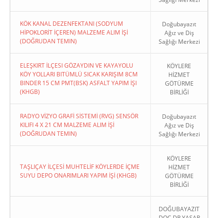
KÖK KANAL DEZENFEKTANI (SODYUM
Doğubayazıt
HİPOKLORİT İÇEREN) MALZEME ALIM İŞİ
Ağız ve Diş
(DOĞRUDAN TEMIN)
Sağlığı Merkezi
ELEŞKIRT İLÇESI GÖZAYDIN VE KAYAYOLU
KÖYLERE
KÖY YOLLARI BITÜMLÜ SICAK KARIŞIM 8CM
HİZMET
BINDER 15 CM PMT(BSK) ASFALT YAPIM İŞI
GÖTÜRME
(KHGB)
BİRLİĞİ
RADYO VİZYO GRAFİ SİSTEMİ (RVG) SENSÖR
Doğubayazıt
KILIFI 4 X 21 CM MALZEME ALIM İŞİ
Ağız ve Diş
(DOĞRUDAN TEMIN)
Sağlığı Merkezi
KÖYLERE
TAŞLIÇAY İLÇESİ MUHTELİF KÖYLERDE İÇME
HİZMET
SUYU DEPO ONARIMLARI YAPIM İŞİ (KHGB)
GÖTÜRME
BİRLİĞİ
DOĞUBAYAZIT
DOÇ DR.YAŞAR