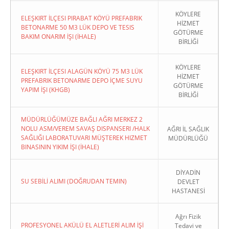
KÖYLERE
ELEŞKIRT İLÇESI PIRABAT KÖYÜ PREFABRIK
HİZMET
BETONARME 50 M3 LÜK DEPO VE TESIS
GÖTÜRME
BAKIM ONARIM İŞI (İHALE)
BİRLİĞİ
KÖYLERE
ELEŞKIRT İLÇESI ALAGÜN KÖYÜ 75 M3 LÜK
HİZMET
PREFABRIK BETONARME DEPO İÇME SUYU
GÖTÜRME
YAPIM İŞI (KHGB)
BİRLİĞİ
MÜDÜRLÜĞÜMÜZE BAĞLI AĞRI MERKEZ 2
NOLU ASM/VEREM SAVAŞ DISPANSERI /HALK
AĞRI İL SAĞLIK
SAĞLIĞI LABORATUVARI MÜŞTEREK HIZMET
MÜDÜRLÜĞÜ
BINASININ YIKIM İŞI (İHALE)
DİYADİN
SU SEBİLİ ALIMI (DOĞRUDAN TEMIN)
DEVLET
HASTANESİ
Ağrı Fizik
PROFESYONEL AKÜLÜ EL ALETLERİ ALIM İŞİ
Tedavi ve