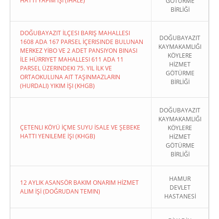
HATTI YAPIM İŞI (İHALE)
GÖTÜRME
BİRLİĞİ
DOĞUBAYAZIT İLÇESI BARIŞ MAHALLESI
DOĞUBAYAZIT
1608 ADA 167 PARSEL İÇERISINDE BULUNAN
KAYMAKAMLIĞI
MERKEZ YİBO VE 2 ADET PANSIYON BINASI
KÖYLERE
İLE HÜRRIYET MAHALLESI 611 ADA 11
HİZMET
PARSEL ÜZERINDEKI 75. YIL İLK VE
GÖTÜRME
ORTAOKULUNA AIT TAŞINMAZLARIN
BİRLİĞİ
(HURDALI) YIKIM İŞI (KHGB)
DOĞUBAYAZIT
KAYMAKAMLIĞI
ÇETENLI KÖYÜ İÇME SUYU İSALE VE ŞEBEKE
KÖYLERE
HATTI YENILEME İŞI (KHGB)
HİZMET
GÖTÜRME
BİRLİĞİ
HAMUR
12 AYLIK ASANSÖR BAKIM ONARIM HİZMET
DEVLET
ALIM İŞİ (DOĞRUDAN TEMIN)
HASTANESİ