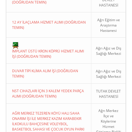
(DOĞRUDAN TEMIN)
HASTANESİ
Ağrı Eğitim ve
12 AY İLAÇLAMA HİZMET ALIMI (DOĞRUDAN
Araştırma
TEMIN)
Hastanesi
Copyright 2022. Ağrı Valiliği
Ağrı Ağız ve Diş
İMPLANT ÜSTÜ KRON KÖPRÜ HİZMET ALIMI
Sağlığı Merkezi
İŞİ (DOĞRUDAN TEMIN)
DUVAR TİPİ KLİMA ALIM İŞİ (DOĞRUDAN
Ağrı Ağız ve Diş
TEMIN)
Sağlığı Merkezi
NST CIHAZLARI İÇIN 3 KALEM YEDEK PARÇA
TUTAK DEVLET
ALIMI (DOĞRUDAN TEMIN)
HASTANESİ
Ağrı Merkez
AĞRI MERKEZ TEZEREN KÖYÜ HALI SAHA
İlçe ve
ONARIM İŞI İLE MERKEZ KAZIM KARABEKIR
Köylerine
İLKOKULU BAHÇESINE VOLEYBOL,
Hizmet
BASKETBOL SAHASI VE ÇOCUK OYUN PARKI
Götürme Birliği