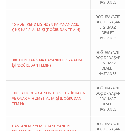
HASTANESİ
DOĞUBAYAZIT
DOÇ DR.YAŞAR
15 ADET KENDİLİĞİNDEN KAPANAN ACİL
ERYILMAZ
ÇIKIŞ KAPISI ALIM İŞİ (DOĞRUDAN TEMIN)
DEVLET
HASTANESİ
DOĞUBAYAZIT
DOÇ DR.YAŞAR
300 LİTRE YANGINA DAYANIKLI BOYA ALIM
ERYILMAZ
İŞİ (DOĞRUDAN TEMIN)
DEVLET
HASTANESİ
DOĞUBAYAZIT
TIBBİ ATIK DEPOSUNUN TEK SEFERLİK BAKIM
DOÇ DR.YAŞAR
VE ONARIM HİZMETİ ALIM İŞİ (DOĞRUDAN
ERYILMAZ
TEMIN)
DEVLET
HASTANESİ
DOĞUBAYAZIT
HASTANEMİZ YEMEKHANE YANGIN
DOÇ DR.YAŞAR