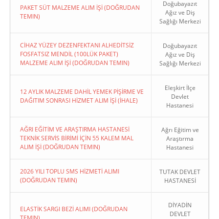
Doğubayazıt
PAKET SÜT MALZEME ALIM İŞİ (DOĞRUDAN
Ağız ve Diş
TEMIN)
Sağlığı Merkezi
CİHAZ YÜZEY DEZENFEKTANI ALHEDİTSİZ
Doğubayazıt
FOSFATSIZ MENDİL (100LÜK PAKET)
Ağız ve Diş
MALZEME ALIM İŞİ (DOĞRUDAN TEMIN)
Sağlığı Merkezi
Eleşkirt İlçe
12 AYLIK MALZEME DAHİL YEMEK PİŞİRME VE
Devlet
DAĞITIM SONRASI HİZMET ALIM İŞİ (İHALE)
Hastanesi
AĞRI EĞİTİM VE ARAŞTIRMA HASTANESİ
Ağrı Eğitim ve
TEKNİK SERVİS BİRİMİ İÇİN 55 KALEM MAL
Araştırma
ALIM İŞİ (DOĞRUDAN TEMIN)
Hastanesi
2026 YILI TOPLU SMS HİZMETİ ALIMI
TUTAK DEVLET
(DOĞRUDAN TEMIN)
HASTANESİ
DİYADİN
ELASTİK SARGI BEZİ ALIMI (DOĞRUDAN
DEVLET
TEMIN)