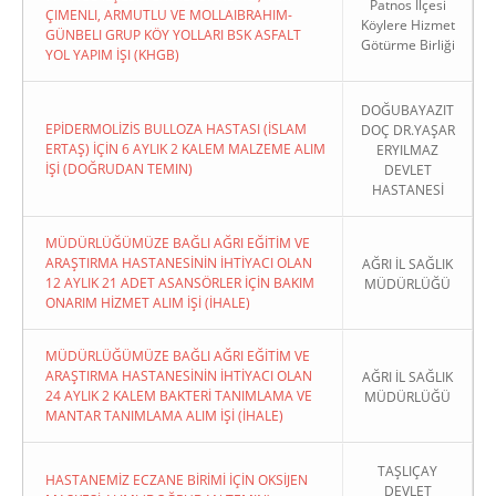
Patnos İlçesi
ÇIMENLI, ARMUTLU VE MOLLAIBRAHIM-
Köylere Hizmet
GÜNBELI GRUP KÖY YOLLARI BSK ASFALT
Götürme Birliği
YOL YAPIM İŞI (KHGB)
DOĞUBAYAZIT
EPİDERMOLİZİS BULLOZA HASTASI (İSLAM
DOÇ DR.YAŞAR
ERTAŞ) İÇİN 6 AYLIK 2 KALEM MALZEME ALIM
ERYILMAZ
İŞİ (DOĞRUDAN TEMIN)
DEVLET
HASTANESİ
MÜDÜRLÜĞÜMÜZE BAĞLI AĞRI EĞİTİM VE
ARAŞTIRMA HASTANESİNİN İHTİYACI OLAN
AĞRI İL SAĞLIK
12 AYLIK 21 ADET ASANSÖRLER İÇİN BAKIM
MÜDÜRLÜĞÜ
ONARIM HİZMET ALIM İŞİ (İHALE)
MÜDÜRLÜĞÜMÜZE BAĞLI AĞRI EĞİTİM VE
ARAŞTIRMA HASTANESİNİN İHTİYACI OLAN
AĞRI İL SAĞLIK
24 AYLIK 2 KALEM BAKTERİ TANIMLAMA VE
MÜDÜRLÜĞÜ
MANTAR TANIMLAMA ALIM İŞİ (İHALE)
TAŞLIÇAY
HASTANEMİZ ECZANE BİRİMİ İÇİN OKSİJEN
DEVLET