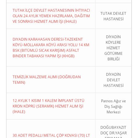
TUTAK İLÇE DEVLET HASTANESININ İHTIYACI
TUTAK DEVLET
OLAN 24 AYLIK YEMEK HAZIRLAMA, DAĞITIM
HASTANESİ
VE SONRASI HIZMET ALIMI İŞI (İHALE)
DİYADİN
DIYADIN KARAHASAN DERESI-TAZEKENT
KÖYLERE
KÖYÜ-MOLLAKARA KÖYÜ ARASI YOLU 14 KM
HİZMET
BSK (BITÜMLÜ SICAK KARIŞIM) ASFALT
GÖTÜRME
BINDER TABAKASI YAPIM İŞI (KHGB)
BİRLİĞİ
DİYADİN
TEMİZLİK MALZEME ALIMI (DOĞRUDAN
DEVLET
TEMIN)
HASTANESİ
12 AYLIK 1 KISIM 1 KALEM İMPLANT ÜSTÜ
Patnos Ağız ve
KRON KÖPRÜ (SERAMİK) HİZMET ALIM İŞİ
Diş Sağlığı
(İHALE)
Merkezi
DOĞUBAYAZIT
DOÇ DR.YAŞAR
30 ADET PEDALLI METAL ÇÖP KOVASI (70) LT