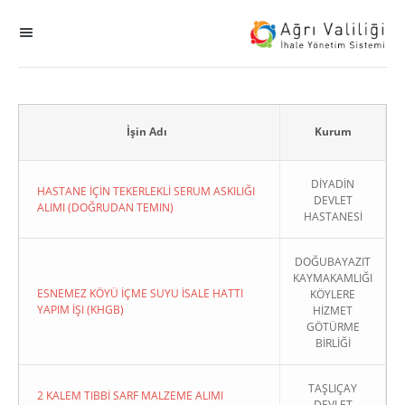
MENÜ
Ana Sayfa
ihale
İşin Adı
Kurum
Dogrudan Temin
DİYADİN
HASTANE İÇİN TEKERLEKLİ SERUM ASKILIĞI
DEVLET
ALIMI (DOĞRUDAN TEMIN)
HASTANESİ
Sodes
DOĞUBAYAZIT
KHGB
KAYMAKAMLIĞI
ESNEMEZ KÖYÜ İÇME SUYU İSALE HATTI
KÖYLERE
YAPIM İŞI (KHGB)
HİZMET
Okul
GÖTÜRME
BİRLİĞİ
Sonuçlanan Kayıtlar
TAŞLIÇAY
2 KALEM TIBBİ SARF MALZEME ALIMI
Kapat
DEVLET