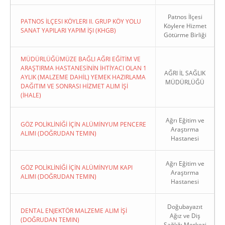
Patnos İlçesi
PATNOS İLÇESI KÖYLERI II. GRUP KÖY YOLU
Köylere Hizmet
SANAT YAPILARI YAPIM İŞI (KHGB)
Götürme Birliği
MÜDÜRLÜĞÜMÜZE BAĞLI AĞRI EĞİTİM VE
ARAŞTIRMA HASTANESİNİN İHTİYACI OLAN 1
AĞRI İL SAĞLIK
AYLIK (MALZEME DAHİL) YEMEK HAZIRLAMA
MÜDÜRLÜĞÜ
DAĞITIM VE SONRASI HİZMET ALIM İŞİ
(İHALE)
Ağrı Eğitim ve
GÖZ POLİKLİNİĞİ İÇİN ALÜMİNYUM PENCERE
Araştırma
ALIMI (DOĞRUDAN TEMIN)
Hastanesi
Ağrı Eğitim ve
GÖZ POLİKLİNİĞİ İÇİN ALÜMİNYUM KAPI
Araştırma
ALIMI (DOĞRUDAN TEMIN)
Hastanesi
Doğubayazıt
DENTAL ENJEKTÖR MALZEME ALIM İŞİ
Ağız ve Diş
(DOĞRUDAN TEMIN)
Sağlığı Merkezi