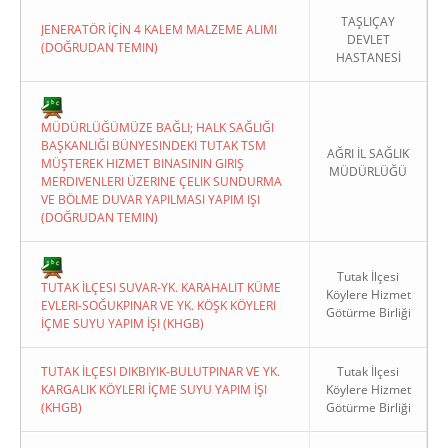
TAŞLIÇAY
JENERATÖR İÇİN 4 KALEM MALZEME ALIMI
DEVLET
(DOĞRUDAN TEMIN)
HASTANESİ
MÜDÜRLÜĞÜMÜZE BAĞLI; HALK SAĞLIĞI
BAŞKANLIĞI BÜNYESINDEKI TUTAK TSM
AĞRI İL SAĞLIK
MÜŞTEREK HIZMET BINASININ GIRIŞ
MÜDÜRLÜĞÜ
MERDIVENLERI ÜZERINE ÇELIK SUNDURMA
VE BÖLME DUVAR YAPILMASI YAPIM IŞI
(DOĞRUDAN TEMIN)
Tutak İlçesi
TUTAK İLÇESI SUVAR-YK. KARAHALIT KÜME
Köylere Hizmet
EVLERI-SOĞUKPINAR VE YK. KÖŞK KÖYLERI
Götürme Birliği
İÇME SUYU YAPIM İŞI (KHGB)
TUTAK İLÇESI DIKBIYIK-BULUTPINAR VE YK.
Tutak İlçesi
KARGALIK KÖYLERI İÇME SUYU YAPIM İŞI
Köylere Hizmet
(KHGB)
Götürme Birliği