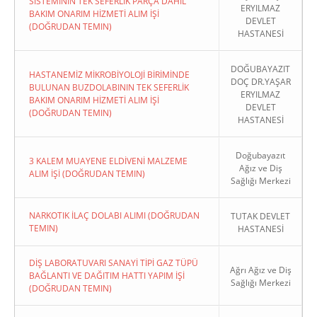
SİSTEMİNİN TEK SEFERLİK PARÇA DAHİL
ERYILMAZ
BAKIM ONARIM HİZMETİ ALIM İŞİ
DEVLET
(DOĞRUDAN TEMIN)
HASTANESİ
DOĞUBAYAZIT
HASTANEMİZ MİKROBİYOLOJİ BİRİMİNDE
DOÇ DR.YAŞAR
BULUNAN BUZDOLABININ TEK SEFERLİK
ERYILMAZ
BAKIM ONARIM HİZMETİ ALIM İŞİ
DEVLET
(DOĞRUDAN TEMIN)
HASTANESİ
Doğubayazıt
3 KALEM MUAYENE ELDİVENİ MALZEME
Ağız ve Diş
ALIM İŞİ (DOĞRUDAN TEMIN)
Sağlığı Merkezi
NARKOTIK İLAÇ DOLABI ALIMI (DOĞRUDAN
TUTAK DEVLET
TEMIN)
HASTANESİ
DİŞ LABORATUVARI SANAYİ TİPİ GAZ TÜPÜ
Ağrı Ağız ve Diş
BAĞLANTI VE DAĞITIM HATTI YAPIM İŞİ
Sağlığı Merkezi
(DOĞRUDAN TEMIN)