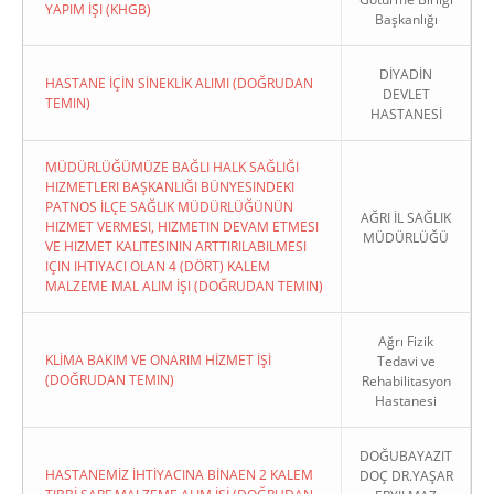
YAPIM İŞI (KHGB)
Başkanlığı
DİYADİN
HASTANE İÇİN SİNEKLİK ALIMI (DOĞRUDAN
DEVLET
TEMIN)
HASTANESİ
MÜDÜRLÜĞÜMÜZE BAĞLI HALK SAĞLIĞI
HIZMETLERI BAŞKANLIĞI BÜNYESINDEKI
PATNOS İLÇE SAĞLIK MÜDÜRLÜĞÜNÜN
AĞRI İL SAĞLIK
HIZMET VERMESI, HIZMETIN DEVAM ETMESI
MÜDÜRLÜĞÜ
VE HIZMET KALITESININ ARTTIRILABILMESI
IÇIN IHTIYACI OLAN 4 (DÖRT) KALEM
MALZEME MAL ALIM İŞI (DOĞRUDAN TEMIN)
Ağrı Fizik
KLİMA BAKIM VE ONARIM HİZMET İŞİ
Tedavi ve
(DOĞRUDAN TEMIN)
Rehabilitasyon
Hastanesi
DOĞUBAYAZIT
HASTANEMİZ İHTİYACINA BİNAEN 2 KALEM
DOÇ DR.YAŞAR