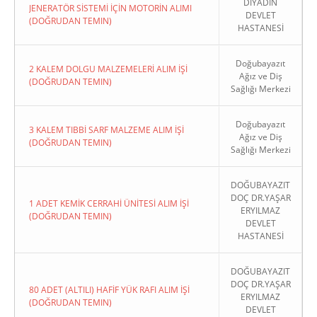
DİYADİN
JENERATÖR SİSTEMİ İÇİN MOTORİN ALIMI
DEVLET
(DOĞRUDAN TEMIN)
HASTANESİ
Doğubayazıt
2 KALEM DOLGU MALZEMELERİ ALIM İŞİ
Ağız ve Diş
(DOĞRUDAN TEMIN)
Sağlığı Merkezi
Doğubayazıt
3 KALEM TIBBİ SARF MALZEME ALIM İŞİ
Ağız ve Diş
(DOĞRUDAN TEMIN)
Sağlığı Merkezi
DOĞUBAYAZIT
DOÇ DR.YAŞAR
1 ADET KEMİK CERRAHİ ÜNİTESİ ALIM İŞİ
ERYILMAZ
(DOĞRUDAN TEMIN)
DEVLET
HASTANESİ
DOĞUBAYAZIT
DOÇ DR.YAŞAR
80 ADET (ALTILI) HAFİF YÜK RAFI ALIM İŞİ
ERYILMAZ
(DOĞRUDAN TEMIN)
DEVLET