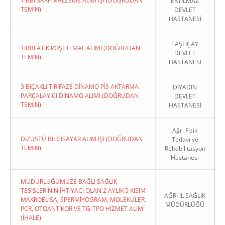
TIBBİ SARF MALZEME ALIM İŞİ (DOĞRUDAN
ERYILMAZ
TEMIN)
DEVLET
HASTANESİ
TAŞLIÇAY
TIBBİ ATIK POŞETİ MAL ALIMI (DOĞRUDAN
DEVLET
TEMIN)
HASTANESİ
3 BIÇAKLI TİRİFAZE DİNAMO PİS AKTARMA
DİYADİN
PARÇALAYICI DİNAMO ALIMI (DOĞRUDAN
DEVLET
TEMIN)
HASTANESİ
Ağrı Fizik
DİZÜSTÜ BİLGİSAYAR ALIM İŞİ (DOĞRUDAN
Tedavi ve
TEMIN)
Rehabilitasyon
Hastanesi
MÜDÜRLÜĞÜMÜZE BAĞLI SAĞLIK
TESİSLERİNİN İHTİYACI OLAN 2 AYLIK 5 KISIM
AĞRI İL SAĞLIK
MAKROELİSA, SPERMİYOGRAM, MOLEKÜLER
MÜDÜRLÜĞÜ
PCR, OTOANTİKOR VE TG-TPO HİZMET ALIMI
(İHALE)