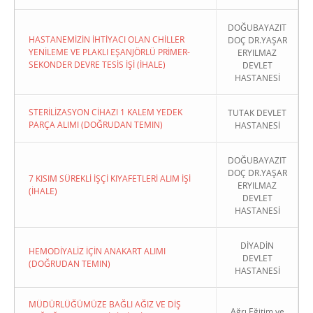
DOĞUBAYAZIT
HASTANEMİZİN İHTİYACI OLAN CHİLLER
DOÇ DR.YAŞAR
YENİLEME VE PLAKLI EŞANJÖRLÜ PRİMER-
ERYILMAZ
SEKONDER DEVRE TESİS İŞİ (İHALE)
DEVLET
HASTANESİ
STERİLİZASYON CİHAZI 1 KALEM YEDEK
TUTAK DEVLET
PARÇA ALIMI (DOĞRUDAN TEMIN)
HASTANESİ
DOĞUBAYAZIT
DOÇ DR.YAŞAR
7 KISIM SÜREKLİ İŞÇİ KIYAFETLERİ ALIM İŞİ
ERYILMAZ
(İHALE)
DEVLET
HASTANESİ
DİYADİN
HEMODİYALİZ İÇİN ANAKART ALIMI
DEVLET
(DOĞRUDAN TEMIN)
HASTANESİ
MÜDÜRLÜĞÜMÜZE BAĞLI AĞIZ VE DİŞ
Ağrı Eğitim ve