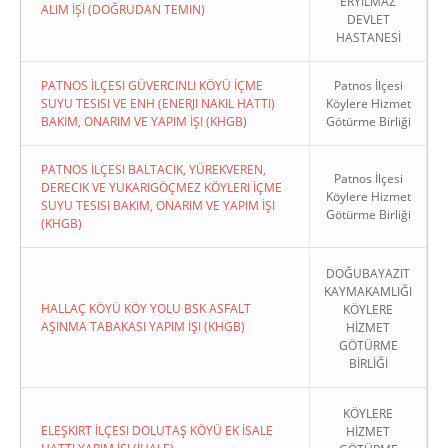
ERYILMAZ
ALIM İŞİ (DOĞRUDAN TEMIN)
DEVLET
HASTANESİ
PATNOS İLÇESI GÜVERCINLI KÖYÜ İÇME
Patnos İlçesi
SUYU TESISI VE ENH (ENERJI NAKIL HATTI)
Köylere Hizmet
BAKIM, ONARIM VE YAPIM İŞI (KHGB)
Götürme Birliği
PATNOS İLÇESI BALTACIK, YÜREKVEREN,
Patnos İlçesi
DERECIK VE YUKARIGÖÇMEZ KÖYLERI İÇME
Köylere Hizmet
SUYU TESISI BAKIM, ONARIM VE YAPIM İŞI
Götürme Birliği
(KHGB)
DOĞUBAYAZIT
KAYMAKAMLIĞI
HALLAÇ KÖYÜ KÖY YOLU BSK ASFALT
KÖYLERE
AŞINMA TABAKASI YAPIM İŞI (KHGB)
HİZMET
GÖTÜRME
BİRLİĞİ
KÖYLERE
ELEŞKIRT İLÇESI DOLUTAŞ KÖYÜ EK İSALE
HİZMET