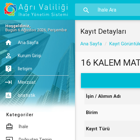
Hoşgeldiniz,
Kayıt Detayları
Bugün 6 Ağustos 2026, Perşembe
Ana Sayfa
Ana Sayfa
Kayıt Görüntül
Kurum Girişi
16 KALEM MAT
İletişim
Mevzuat
İstatistik
İşin / Alımın Adı
Birim
Kategoriler
İhale
Kayıt Türü
Doğrudan Temin