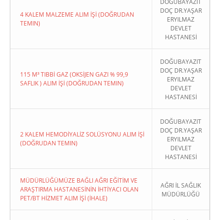
DOĞUBAYAZIT
DOÇ DR.YAŞAR
4 KALEM MALZEME ALIM İŞİ (DOĞRUDAN
ERYILMAZ
TEMIN)
DEVLET
HASTANESİ
DOĞUBAYAZIT
DOÇ DR.YAŞAR
115 M³ TIBBİ GAZ (OKSİJEN GAZI % 99,9
ERYILMAZ
SAFLIK ) ALIM İŞİ (DOĞRUDAN TEMIN)
DEVLET
HASTANESİ
DOĞUBAYAZIT
DOÇ DR.YAŞAR
2 KALEM HEMODİYALİZ SOLÜSYONU ALIM İŞİ
ERYILMAZ
(DOĞRUDAN TEMIN)
DEVLET
HASTANESİ
MÜDÜRLÜĞÜMÜZE BAĞLI AĞRI EĞİTİM VE
AĞRI İL SAĞLIK
ARAŞTIRMA HASTANESİNİN İHTİYACI OLAN
MÜDÜRLÜĞÜ
PET/BT HİZMET ALIM İŞİ (İHALE)