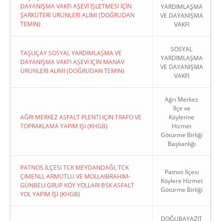
DAYANIŞMA VAKFI AŞEVİ İŞLETMESİ İÇİN
YARDIMLAŞMA
ŞARKÜTERİ ÜRÜNLERİ ALIMI (DOĞRUDAN
VE DAYANIŞMA
TEMIN)
VAKFI
SOSYAL
TAŞLIÇAY SOSYAL YARDIMLAŞMA VE
YARDIMLAŞMA
DAYANIŞMA VAKFI AŞEVİ İÇİN MANAV
VE DAYANIŞMA
ÜRÜNLERİ ALIMI (DOĞRUDAN TEMIN)
VAKFI
Ağrı Merkez
İlçe ve
AĞRI MERKEZ ASFALT PLENTI IÇIN TRAFO VE
Köylerine
TOPRAKLAMA YAPIM IŞI (KHGB)
Hizmet
Götürme Birliği
Başkanlığı
PATNOS İLÇESI TCK MEYDANDAĞI, TCK
Patnos İlçesi
ÇIMENLI, ARMUTLU VE MOLLAIBRAHIM-
Köylere Hizmet
GÜNBELI GRUP KÖY YOLLARI BSK ASFALT
Götürme Birliği
YOL YAPIM İŞI (KHGB)
DOĞUBAYAZIT