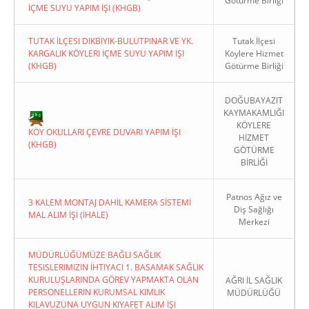
Götürme Birliği
İÇME SUYU YAPIM İŞI (KHGB)
TUTAK İLÇESI DIKBIYIK-BULUTPINAR VE YK.
Tutak İlçesi
KARGALIK KÖYLERI İÇME SUYU YAPIM İŞI
Köylere Hizmet
(KHGB)
Götürme Birliği
DOĞUBAYAZIT
KAYMAKAMLIĞI
KÖYLERE
KÖY OKULLARI ÇEVRE DUVARI YAPIM İŞI
HİZMET
(KHGB)
GÖTÜRME
BİRLİĞİ
Patnos Ağız ve
3 KALEM MONTAJ DAHİL KAMERA SİSTEMİ
Diş Sağlığı
MAL ALIM İŞİ (İHALE)
Merkezi
MÜDÜRLÜĞÜMÜZE BAĞLI SAĞLIK
TESISLERIMIZIN İHTIYACI 1. BASAMAK SAĞLIK
KURULUŞLARINDA GÖREV YAPMAKTA OLAN
AĞRI İL SAĞLIK
PERSONELLERIN KURUMSAL KIMLIK
MÜDÜRLÜĞÜ
KILAVUZUNA UYGUN KIYAFET ALIM İŞI