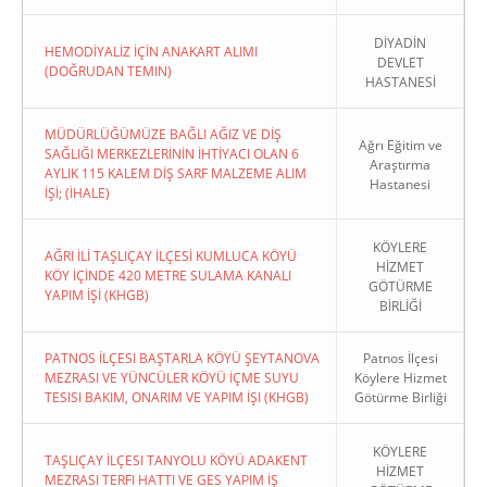
DİYADİN
HEMODİYALİZ İÇİN ANAKART ALIMI
DEVLET
(DOĞRUDAN TEMIN)
HASTANESİ
MÜDÜRLÜĞÜMÜZE BAĞLI AĞIZ VE DİŞ
Ağrı Eğitim ve
SAĞLIĞI MERKEZLERİNİN İHTİYACI OLAN 6
Araştırma
AYLIK 115 KALEM DİŞ SARF MALZEME ALIM
Hastanesi
İŞİ; (İHALE)
KÖYLERE
AĞRI İLİ TAŞLIÇAY İLÇESİ KUMLUCA KÖYÜ
HİZMET
KÖY İÇİNDE 420 METRE SULAMA KANALI
GÖTÜRME
YAPIM İŞİ (KHGB)
BİRLİĞİ
PATNOS İLÇESI BAŞTARLA KÖYÜ ŞEYTANOVA
Patnos İlçesi
MEZRASI VE YÜNCÜLER KÖYÜ İÇME SUYU
Köylere Hizmet
TESISI BAKIM, ONARIM VE YAPIM İŞI (KHGB)
Götürme Birliği
KÖYLERE
TAŞLIÇAY İLÇESI TANYOLU KÖYÜ ADAKENT
HİZMET
MEZRASI TERFI HATTI VE GES YAPIM İŞ