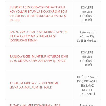
ELEŞKIRT İLÇESI GÖZAYDIN VE KAYAYOLU
KÖYLERE
KÖY YOLLARI BITÜMLÜ SICAK KARIŞIM 8CM
HİZMET
BINDER 15 CM PMT(BSK) ASFALT YAPIM İŞI
GÖTÜRME
(KHGB)
BİRLİĞİ
RADYO VİZYO GRAFİ SİSTEMİ (RVG) SENSÖR
Doğubayazıt
KILIFI 4 X 21 CM MALZEME ALIM İŞİ
Ağız ve Diş
(DOĞRUDAN TEMIN)
Sağlığı Merkezi
KÖYLERE
TAŞLIÇAY İLÇESİ MUHTELİF KÖYLERDE İÇME
HİZMET
SUYU DEPO ONARIMLARI YAPIM İŞİ (KHGB)
GÖTÜRME
BİRLİĞİ
DOĞUBAYAZIT
DOÇ DR.YAŞAR
11 KALEM TABELA VE YÖNLENDİRME
ERYILMAZ
LEVHALARI MAL ALIM İŞİ (İHALE)
DEVLET
HASTANESİ
TUTAK HÜKÜMET KONAĞININ HURDA
Tutak İlçesi