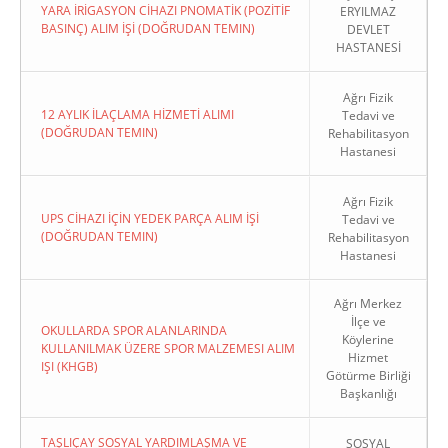
YARA İRİGASYON CİHAZI PNOMATİK (POZİTİF
ERYILMAZ
BASINÇ) ALIM İŞİ (DOĞRUDAN TEMIN)
DEVLET
HASTANESİ
Ağrı Fizik
12 AYLIK İLAÇLAMA HİZMETİ ALIMI
Tedavi ve
(DOĞRUDAN TEMIN)
Rehabilitasyon
Hastanesi
Ağrı Fizik
UPS CİHAZI İÇİN YEDEK PARÇA ALIM İŞİ
Tedavi ve
(DOĞRUDAN TEMIN)
Rehabilitasyon
Hastanesi
Ağrı Merkez
İlçe ve
OKULLARDA SPOR ALANLARINDA
Köylerine
KULLANILMAK ÜZERE SPOR MALZEMESI ALIM
Hizmet
IŞI (KHGB)
Götürme Birliği
Başkanlığı
TAŞLIÇAY SOSYAL YARDIMLAŞMA VE
SOSYAL