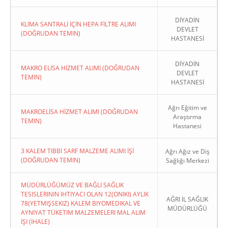
DİYADİN
KLİMA SANTRALİ İÇİN HEPA FİLTRE ALIMI
DEVLET
(DOĞRUDAN TEMIN)
HASTANESİ
DİYADİN
MAKRO ELİSA HİZMET ALIMI (DOĞRUDAN
DEVLET
TEMIN)
HASTANESİ
Ağrı Eğitim ve
MAKROELİSA HİZMET ALIMI (DOĞRUDAN
Araştırma
TEMIN)
Hastanesi
3 KALEM TIBBİ SARF MALZEME ALIMI İŞİ
Ağrı Ağız ve Diş
(DOĞRUDAN TEMIN)
Sağlığı Merkezi
MÜDÜRLÜĞÜMÜZ VE BAĞLI SAĞLIK
TESISLERININ IHTIYACI OLAN 12(ONIKI) AYLIK
AĞRI İL SAĞLIK
78(YETMIŞSEKIZ) KALEM BIYOMEDIKAL VE
MÜDÜRLÜĞÜ
AYNIYAT TÜKETIM MALZEMELERI MAL ALIM
İŞI (İHALE)