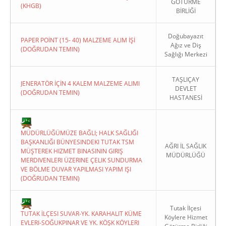
GÖTÜRME
(KHGB)
BİRLİĞİ
Doğubayazıt
PAPER POİNT (15- 40) MALZEME ALIM İŞİ
Ağız ve Diş
(DOĞRUDAN TEMIN)
Sağlığı Merkezi
TAŞLIÇAY
JENERATÖR İÇİN 4 KALEM MALZEME ALIMI
DEVLET
(DOĞRUDAN TEMIN)
HASTANESİ
MÜDÜRLÜĞÜMÜZE BAĞLI; HALK SAĞLIĞI
BAŞKANLIĞI BÜNYESINDEKI TUTAK TSM
AĞRI İL SAĞLIK
MÜŞTEREK HIZMET BINASININ GIRIŞ
MÜDÜRLÜĞÜ
MERDIVENLERI ÜZERINE ÇELIK SUNDURMA
VE BÖLME DUVAR YAPILMASI YAPIM IŞI
(DOĞRUDAN TEMIN)
Tutak İlçesi
TUTAK İLÇESI SUVAR-YK. KARAHALIT KÜME
Köylere Hizmet
EVLERI-SOĞUKPINAR VE YK. KÖŞK KÖYLERI