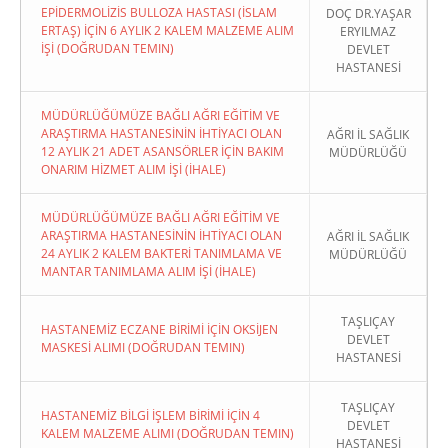
EPİDERMOLİZİS BULLOZA HASTASI (İSLAM
DOÇ DR.YAŞAR
ERTAŞ) İÇİN 6 AYLIK 2 KALEM MALZEME ALIM
ERYILMAZ
İŞİ (DOĞRUDAN TEMIN)
DEVLET
HASTANESİ
MÜDÜRLÜĞÜMÜZE BAĞLI AĞRI EĞİTİM VE
ARAŞTIRMA HASTANESİNİN İHTİYACI OLAN
AĞRI İL SAĞLIK
12 AYLIK 21 ADET ASANSÖRLER İÇİN BAKIM
MÜDÜRLÜĞÜ
ONARIM HİZMET ALIM İŞİ (İHALE)
MÜDÜRLÜĞÜMÜZE BAĞLI AĞRI EĞİTİM VE
ARAŞTIRMA HASTANESİNİN İHTİYACI OLAN
AĞRI İL SAĞLIK
24 AYLIK 2 KALEM BAKTERİ TANIMLAMA VE
MÜDÜRLÜĞÜ
MANTAR TANIMLAMA ALIM İŞİ (İHALE)
TAŞLIÇAY
HASTANEMİZ ECZANE BİRİMİ İÇİN OKSİJEN
DEVLET
MASKESİ ALIMI (DOĞRUDAN TEMIN)
HASTANESİ
TAŞLIÇAY
HASTANEMİZ BİLGİ İŞLEM BİRİMİ İÇİN 4
DEVLET
KALEM MALZEME ALIMI (DOĞRUDAN TEMIN)
HASTANESİ