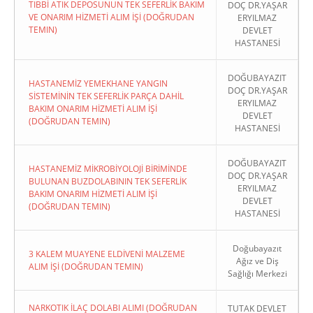
TIBBİ ATIK DEPOSUNUN TEK SEFERLİK BAKIM
DOÇ DR.YAŞAR
VE ONARIM HİZMETİ ALIM İŞİ (DOĞRUDAN
ERYILMAZ
TEMIN)
DEVLET
HASTANESİ
DOĞUBAYAZIT
HASTANEMİZ YEMEKHANE YANGIN
DOÇ DR.YAŞAR
SİSTEMİNİN TEK SEFERLİK PARÇA DAHİL
ERYILMAZ
BAKIM ONARIM HİZMETİ ALIM İŞİ
DEVLET
(DOĞRUDAN TEMIN)
HASTANESİ
DOĞUBAYAZIT
HASTANEMİZ MİKROBİYOLOJİ BİRİMİNDE
DOÇ DR.YAŞAR
BULUNAN BUZDOLABININ TEK SEFERLİK
ERYILMAZ
BAKIM ONARIM HİZMETİ ALIM İŞİ
DEVLET
(DOĞRUDAN TEMIN)
HASTANESİ
Doğubayazıt
3 KALEM MUAYENE ELDİVENİ MALZEME
Ağız ve Diş
ALIM İŞİ (DOĞRUDAN TEMIN)
Sağlığı Merkezi
NARKOTIK İLAÇ DOLABI ALIMI (DOĞRUDAN
TUTAK DEVLET