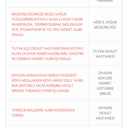
Hastanesi
MÜDÜRLÜĞÜMÜZE BAĞLI SAĞLIK
TESİSLERİNİN İHTİYACI OLAN 2 AYLIK 5 KISIM
AĞRI İL SAĞLIK
MAKROELİSA, SPERMİYOGRAM, MOLEKÜLER
MÜDÜRLÜĞÜ
PCR, OTOANTİKOR VE TG-TPO HİZMET ALIMI
(İHALE)
TUTAK İLÇE DEVLET HASTANESININ İHTIYACI
TUTAK DEVLET
OLAN 24 AYLIK YEMEK HAZIRLAMA, DAĞITIM
HASTANESİ
VE SONRASI HIZMET ALIMI İŞI (İHALE)
DİYADİN
DIYADIN KARAHASAN DERESI-TAZEKENT
KÖYLERE
KÖYÜ-MOLLAKARA KÖYÜ ARASI YOLU 14 KM
HİZMET
BSK (BITÜMLÜ SICAK KARIŞIM) ASFALT
GÖTÜRME
BINDER TABAKASI YAPIM İŞI (KHGB)
BİRLİĞİ
DİYADİN
TEMİZLİK MALZEME ALIMI (DOĞRUDAN
DEVLET
TEMIN)
HASTANESİ