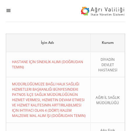
MENÜ
Ana Sayfa
ihale
İşin Adı
Kurum
Dogrudan Temin
DİYADİN
HASTANE İÇİN SİNEKLİK ALIMI (DOĞRUDAN
DEVLET
TEMIN)
HASTANESİ
Sodes
MÜDÜRLÜĞÜMÜZE BAĞLI HALK SAĞLIĞI
KHGB
HIZMETLERI BAŞKANLIĞI BÜNYESINDEKI
PATNOS İLÇE SAĞLIK MÜDÜRLÜĞÜNÜN
AĞRI İL SAĞLIK
HIZMET VERMESI, HIZMETIN DEVAM ETMESI
Okul
MÜDÜRLÜĞÜ
VE HIZMET KALITESININ ARTTIRILABILMESI
IÇIN IHTIYACI OLAN 4 (DÖRT) KALEM
Sonuçlanan Kayıtlar
MALZEME MAL ALIM İŞI (DOĞRUDAN TEMIN)
Kapat
Ağrı Fizik