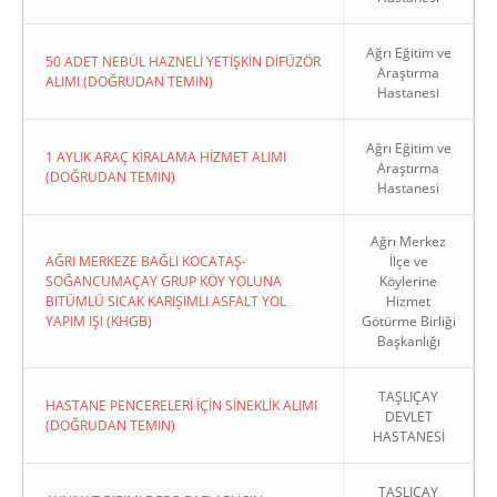
Ağrı Eğitim ve
50 ADET NEBÜL HAZNELİ YETİŞKİN DİFÜZÖR
Araştırma
ALIMI (DOĞRUDAN TEMIN)
Hastanesi
Ağrı Eğitim ve
1 AYLIK ARAÇ KİRALAMA HİZMET ALIMI
Araştırma
(DOĞRUDAN TEMIN)
Hastanesi
Ağrı Merkez
AĞRI MERKEZE BAĞLI KOCATAŞ-
İlçe ve
SOĞANCUMAÇAY GRUP KÖY YOLUNA
Köylerine
BITÜMLÜ SICAK KARIŞIMLI ASFALT YOL
Hizmet
YAPIM IŞI (KHGB)
Götürme Birliği
Başkanlığı
TAŞLIÇAY
HASTANE PENCERELERİ İÇİN SİNEKLİK ALIMI
DEVLET
(DOĞRUDAN TEMIN)
HASTANESİ
TAŞLIÇAY