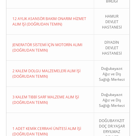
BİRLİĞİ
HAMUR
12 AYLIK ASANSÖR BAKIM ONARIM HİZMET
DEVLET
ALIM İŞİ (DOĞRUDAN TEMIN)
HASTANESİ
DİYADİN
JENERATÖR SİSTEMİ İÇİN MOTORİN ALIMI
DEVLET
(DOĞRUDAN TEMIN)
HASTANESİ
Doğubayazıt
2 KALEM DOLGU MALZEMELERİ ALIM İŞİ
Ağız ve Diş
(DOĞRUDAN TEMIN)
Sağlığı Merkezi
Doğubayazıt
3 KALEM TIBBİ SARF MALZEME ALIM İŞİ
Ağız ve Diş
(DOĞRUDAN TEMIN)
Sağlığı Merkezi
DOĞUBAYAZIT
DOÇ DR.YAŞAR
1 ADET KEMİK CERRAHİ ÜNİTESİ ALIM İŞİ
ERYILMAZ
(DOĞRUDAN TEMIN)