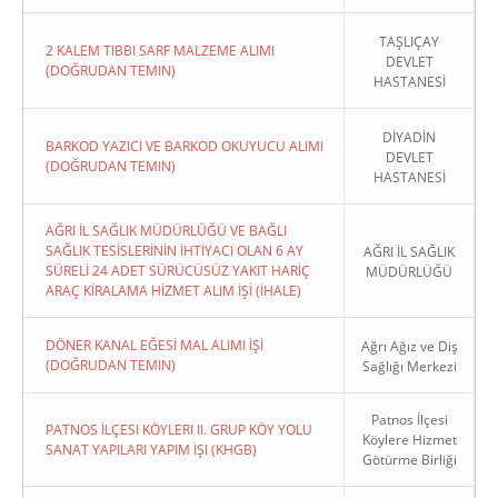
TAŞLIÇAY
2 KALEM TIBBI SARF MALZEME ALIMI
DEVLET
(DOĞRUDAN TEMIN)
HASTANESİ
DİYADİN
BARKOD YAZICI VE BARKOD OKUYUCU ALIMI
DEVLET
(DOĞRUDAN TEMIN)
HASTANESİ
AĞRI İL SAĞLIK MÜDÜRLÜĞÜ VE BAĞLI
SAĞLIK TESİSLERİNİN İHTİYACI OLAN 6 AY
AĞRI İL SAĞLIK
SÜRELİ 24 ADET SÜRÜCÜSÜZ YAKIT HARİÇ
MÜDÜRLÜĞÜ
ARAÇ KİRALAMA HİZMET ALIM İŞİ (İHALE)
DÖNER KANAL EĞESİ MAL ALIMI İŞİ
Ağrı Ağız ve Diş
(DOĞRUDAN TEMIN)
Sağlığı Merkezi
Patnos İlçesi
PATNOS İLÇESI KÖYLERI II. GRUP KÖY YOLU
Köylere Hizmet
SANAT YAPILARI YAPIM İŞI (KHGB)
Götürme Birliği