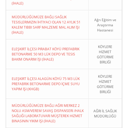
(İHALE)
MÜDÜRLÜĞÜMÜZE BAĞLI SAĞLIK
Ağrı Eğitim ve
TESISLERIMIZIN İHTIYACI OLAN 12 AYLIK 51
Araştırma
KALEM TIBBI SARF MALZEME MAL ALIM İŞI
Hastanesi
(İHALE)
KÖYLERE
ELEŞKIRT İLÇESI PIRABAT KÖYÜ PREFABRIK
HİZMET
BETONARME 50 M3 LÜK DEPO VE TESIS
GÖTÜRME
BAKIM ONARIM İŞI (İHALE)
BİRLİĞİ
KÖYLERE
ELEŞKIRT İLÇESI ALAGÜN KÖYÜ 75 M3 LÜK
HİZMET
PREFABRIK BETONARME DEPO İÇME SUYU
GÖTÜRME
YAPIM İŞI (KHGB)
BİRLİĞİ
MÜDÜRLÜĞÜMÜZE BAĞLI AĞRI MERKEZ 2
NOLU ASM/VEREM SAVAŞ DISPANSERI /HALK
AĞRI İL SAĞLIK
SAĞLIĞI LABORATUVARI MÜŞTEREK HIZMET
MÜDÜRLÜĞÜ
BINASININ YIKIM İŞI (İHALE)