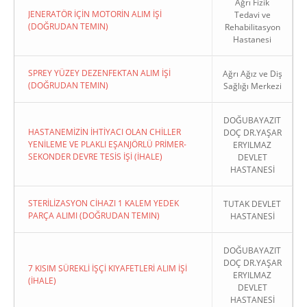
Ağrı Fizik
JENERATÖR İÇİN MOTORİN ALIM İŞİ
Tedavi ve
(DOĞRUDAN TEMIN)
Rehabilitasyon
Hastanesi
SPREY YÜZEY DEZENFEKTAN ALIM İŞİ
Ağrı Ağız ve Diş
(DOĞRUDAN TEMIN)
Sağlığı Merkezi
DOĞUBAYAZIT
HASTANEMİZİN İHTİYACI OLAN CHİLLER
DOÇ DR.YAŞAR
YENİLEME VE PLAKLI EŞANJÖRLÜ PRİMER-
ERYILMAZ
SEKONDER DEVRE TESİS İŞİ (İHALE)
DEVLET
HASTANESİ
STERİLİZASYON CİHAZI 1 KALEM YEDEK
TUTAK DEVLET
PARÇA ALIMI (DOĞRUDAN TEMIN)
HASTANESİ
DOĞUBAYAZIT
DOÇ DR.YAŞAR
7 KISIM SÜREKLİ İŞÇİ KIYAFETLERİ ALIM İŞİ
ERYILMAZ
(İHALE)
DEVLET
HASTANESİ