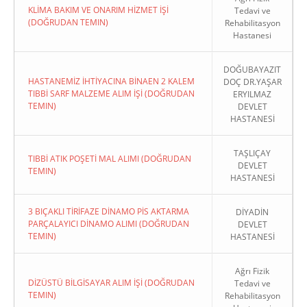
KLİMA BAKIM VE ONARIM HİZMET İŞİ
Tedavi ve
(DOĞRUDAN TEMIN)
Rehabilitasyon
Hastanesi
DOĞUBAYAZIT
Copyright 2022. Ağrı Valiliği
HASTANEMİZ İHTİYACINA BİNAEN 2 KALEM
DOÇ DR.YAŞAR
TIBBİ SARF MALZEME ALIM İŞİ (DOĞRUDAN
ERYILMAZ
TEMIN)
DEVLET
HASTANESİ
TAŞLIÇAY
TIBBİ ATIK POŞETİ MAL ALIMI (DOĞRUDAN
DEVLET
TEMIN)
HASTANESİ
3 BIÇAKLI TİRİFAZE DİNAMO PİS AKTARMA
DİYADİN
PARÇALAYICI DİNAMO ALIMI (DOĞRUDAN
DEVLET
TEMIN)
HASTANESİ
Ağrı Fizik
DİZÜSTÜ BİLGİSAYAR ALIM İŞİ (DOĞRUDAN
Tedavi ve
TEMIN)
Rehabilitasyon