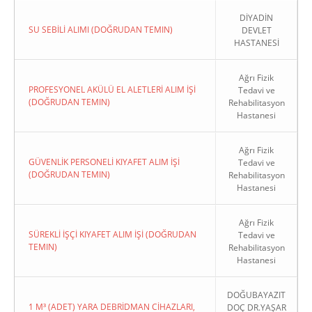
DİYADİN
SU SEBİLİ ALIMI (DOĞRUDAN TEMIN)
DEVLET
HASTANESİ
Ağrı Fizik
PROFESYONEL AKÜLÜ EL ALETLERİ ALIM İŞİ
Tedavi ve
(DOĞRUDAN TEMIN)
Rehabilitasyon
Hastanesi
Ağrı Fizik
GÜVENLİK PERSONELİ KIYAFET ALIM İŞİ
Tedavi ve
(DOĞRUDAN TEMIN)
Rehabilitasyon
Hastanesi
Ağrı Fizik
SÜREKLİ İŞÇİ KIYAFET ALIM İŞİ (DOĞRUDAN
Tedavi ve
TEMIN)
Rehabilitasyon
Hastanesi
DOĞUBAYAZIT
1 M³ (ADET) YARA DEBRİDMAN CİHAZLARI,
DOÇ DR.YAŞAR