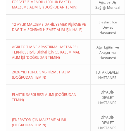
FOSFATSIZ MENDİL (100LÜK PAKET)
Ağız ve Diş
MALZEME ALIM İŞİ (DOĞRUDAN TEMIN)
Sağlığı Merkezi
Eleşkirt İlçe
12 AYLIK MALZEME DAHİL YEMEK PİŞİRME VE
Devlet
DAĞITIM SONRASI HİZMET ALIM İŞİ (İHALE)
Hastanesi
AĞRI EĞİTİM VE ARAŞTIRMA HASTANESİ
Ağrı Eğitim ve
TEKNİK SERVİS BİRİMİ İÇİN 55 KALEM MAL
Araştırma
ALIM İŞİ (DOĞRUDAN TEMIN)
Hastanesi
2026 YILI TOPLU SMS HİZMETİ ALIMI
TUTAK DEVLET
(DOĞRUDAN TEMIN)
HASTANESİ
DİYADİN
ELASTİK SARGI BEZİ ALIMI (DOĞRUDAN
DEVLET
TEMIN)
HASTANESİ
DİYADİN
JENERATÖR İÇİN MALZEME ALIMI
DEVLET
(DOĞRUDAN TEMIN)
HASTANESİ