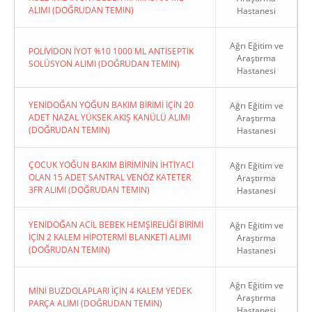
ALIMI (DOĞRUDAN TEMIN)
Hastanesi
Ağrı Eğitim ve
POLİVİDON İYOT %10 1000 ML ANTİSEPTİK
Araştırma
SOLÜSYON ALIMI (DOĞRUDAN TEMIN)
Hastanesi
YENİDOĞAN YOĞUN BAKIM BİRİMİ İÇİN 20
Ağrı Eğitim ve
ADET NAZAL YÜKSEK AKIŞ KANÜLÜ ALIMI
Araştırma
(DOĞRUDAN TEMIN)
Hastanesi
ÇOCUK YOĞUN BAKIM BİRİMİNİN İHTİYACI
Ağrı Eğitim ve
OLAN 15 ADET SANTRAL VENÖZ KATETER
Araştırma
3FR ALIMI (DOĞRUDAN TEMIN)
Hastanesi
YENİDOĞAN ACİL BEBEK HEMŞİRELİĞİ BİRİMİ
Ağrı Eğitim ve
İÇİN 2 KALEM HİPOTERMİ BLANKETİ ALIMI
Araştırma
(DOĞRUDAN TEMIN)
Hastanesi
Ağrı Eğitim ve
MİNİ BUZDOLAPLARI İÇİN 4 KALEM YEDEK
Araştırma
PARÇA ALIMI (DOĞRUDAN TEMIN)
Hastanesi