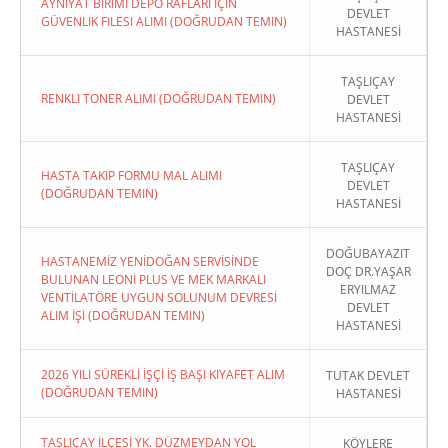
AYNIYAT BIRIMI DEPO RAFLARI İÇIN
DEVLET
GÜVENLIK FILESI ALIMI (DOĞRUDAN TEMIN)
HASTANESİ
TAŞLIÇAY
RENKLI TONER ALIMI (DOĞRUDAN TEMIN)
DEVLET
HASTANESİ
TAŞLIÇAY
HASTA TAKIP FORMU MAL ALIMI
DEVLET
(DOĞRUDAN TEMIN)
HASTANESİ
DOĞUBAYAZIT
HASTANEMİZ YENİDOĞAN SERVİSİNDE
DOÇ DR.YAŞAR
BULUNAN LEONİ PLUS VE MEK MARKALI
ERYILMAZ
VENTİLATÖRE UYGUN SOLUNUM DEVRESİ
DEVLET
ALIM İŞİ (DOĞRUDAN TEMIN)
HASTANESİ
2026 YILI SÜREKLİ İŞÇİ İŞ BAŞI KIYAFET ALIM
TUTAK DEVLET
(DOĞRUDAN TEMIN)
HASTANESİ
TAŞLIÇAY İLÇESİ YK. DÜZMEYDAN YOL
KÖYLERE