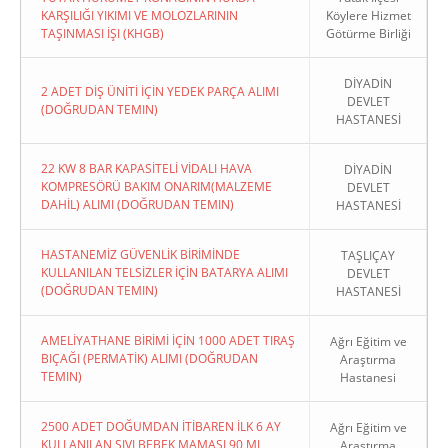
KARŞILIĞI YIKIMI VE MOLOZLARININ
Köylere Hizmet
TAŞINMASI İŞI (KHGB)
Götürme Birliği
DİYADİN
2 ADET DİŞ ÜNİTİ İÇİN YEDEK PARÇA ALIMI
DEVLET
(DOĞRUDAN TEMIN)
HASTANESİ
22 KW 8 BAR KAPASİTELİ VİDALI HAVA
DİYADİN
KOMPRESÖRÜ BAKIM ONARIM(MALZEME
DEVLET
DAHİL) ALIMI (DOĞRUDAN TEMIN)
HASTANESİ
HASTANEMİZ GÜVENLİK BİRİMİNDE
TAŞLIÇAY
KULLANILAN TELSİZLER İÇİN BATARYA ALIMI
DEVLET
(DOĞRUDAN TEMIN)
HASTANESİ
AMELİYATHANE BİRİMİ İÇİN 1000 ADET TIRAŞ
Ağrı Eğitim ve
BIÇAĞI (PERMATİK) ALIMI (DOĞRUDAN
Araştırma
TEMIN)
Hastanesi
2500 ADET DOĞUMDAN İTİBAREN İLK 6 AY
Ağrı Eğitim ve
KULLANILAN SIVI BEBEK MAMASI 90 ML
Araştırma