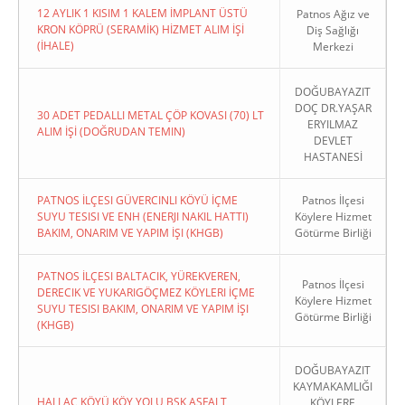
12 AYLIK 1 KISIM 1 KALEM İMPLANT ÜSTÜ
Patnos Ağız ve
KRON KÖPRÜ (SERAMİK) HİZMET ALIM İŞİ
Diş Sağlığı
(İHALE)
Merkezi
DOĞUBAYAZIT
DOÇ DR.YAŞAR
30 ADET PEDALLI METAL ÇÖP KOVASI (70) LT
ERYILMAZ
ALIM İŞİ (DOĞRUDAN TEMIN)
DEVLET
HASTANESİ
PATNOS İLÇESI GÜVERCINLI KÖYÜ İÇME
Patnos İlçesi
SUYU TESISI VE ENH (ENERJI NAKIL HATTI)
Köylere Hizmet
BAKIM, ONARIM VE YAPIM İŞI (KHGB)
Götürme Birliği
PATNOS İLÇESI BALTACIK, YÜREKVEREN,
Patnos İlçesi
DERECIK VE YUKARIGÖÇMEZ KÖYLERI İÇME
Köylere Hizmet
SUYU TESISI BAKIM, ONARIM VE YAPIM İŞI
Götürme Birliği
(KHGB)
DOĞUBAYAZIT
KAYMAKAMLIĞI
HALLAÇ KÖYÜ KÖY YOLU BSK ASFALT
KÖYLERE