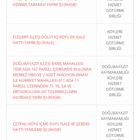
AŞINMA TABAKASI YAPIM İŞI (KHGB)
HİZMET
GÖTÜRME
BİRLİĞİ
KÖYLERE
ELEŞKIRT İLÇESI DOLUTAŞ KÖYÜ EK İSALE
HİZMET
HATTI YAPIM İŞI (İHALE)
GÖTÜRME
BİRLİĞİ
DOĞUBAYAZIT İLÇESI BARIŞ MAHALLESI
DOĞUBAYAZIT
1608 ADA 167 PARSEL İÇERISINDE BULUNAN
KAYMAKAMLIĞI
MERKEZ YİBO VE 2 ADET PANSIYON BINASI
KÖYLERE
İLE HÜRRIYET MAHALLESI 611 ADA 11
HİZMET
PARSEL ÜZERINDEKI 75. YIL İLK VE
GÖTÜRME
ORTAOKULUNA AIT TAŞINMAZLARIN
BİRLİĞİ
(HURDALI) YIKIM İŞI (KHGB)
DOĞUBAYAZIT
KAYMAKAMLIĞI
ÇETENLI KÖYÜ İÇME SUYU İSALE VE ŞEBEKE
KÖYLERE
HATTI YENILEME İŞI (KHGB)
HİZMET
GÖTÜRME