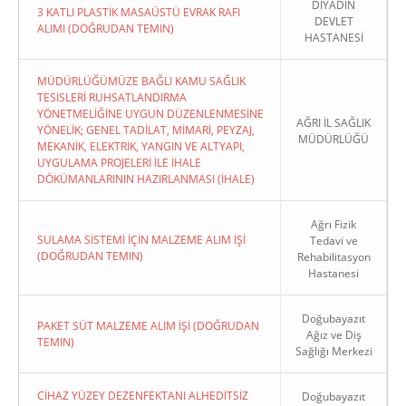
DİYADİN
3 KATLI PLASTİK MASAÜSTÜ EVRAK RAFI
DEVLET
ALIMI (DOĞRUDAN TEMIN)
HASTANESİ
MÜDÜRLÜĞÜMÜZE BAĞLI KAMU SAĞLIK
TESİSLERİ RUHSATLANDIRMA
YÖNETMELİĞİNE UYGUN DÜZENLENMESİNE
AĞRI İL SAĞLIK
YÖNELİK; GENEL TADİLAT, MİMARİ, PEYZAJ,
MÜDÜRLÜĞÜ
MEKANİK, ELEKTRİK, YANGIN VE ALTYAPI,
UYGULAMA PROJELERİ İLE İHALE
DÖKÜMANLARININ HAZIRLANMASI (İHALE)
Ağrı Fizik
SULAMA SİSTEMİ İÇİN MALZEME ALIM İŞİ
Tedavi ve
(DOĞRUDAN TEMIN)
Rehabilitasyon
Hastanesi
Doğubayazıt
PAKET SÜT MALZEME ALIM İŞİ (DOĞRUDAN
Ağız ve Diş
TEMIN)
Sağlığı Merkezi
CİHAZ YÜZEY DEZENFEKTANI ALHEDİTSİZ
Doğubayazıt