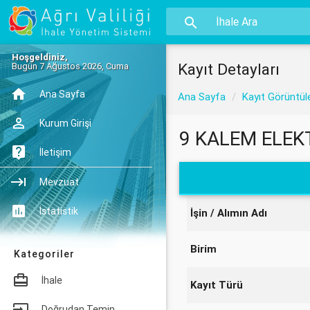
Hoşgeldiniz,
Kayıt Detayları
Bugün 7 Ağustos 2026, Cuma
Ana Sayfa
Ana Sayfa
Kayıt Görüntül
Kurum Girişi
9 KALEM ELEKT
İletişim
Mevzuat
İstatistik
İşin / Alımın Adı
Birim
Kategoriler
İhale
Kayıt Türü
Doğrudan Temin