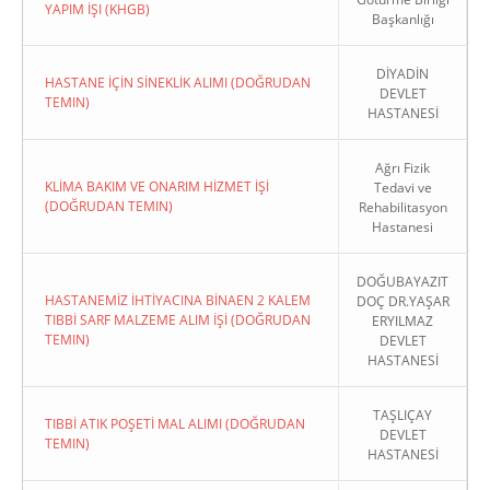
YAPIM İŞI (KHGB)
Başkanlığı
DİYADİN
HASTANE İÇİN SİNEKLİK ALIMI (DOĞRUDAN
DEVLET
TEMIN)
HASTANESİ
Ağrı Fizik
KLİMA BAKIM VE ONARIM HİZMET İŞİ
Tedavi ve
(DOĞRUDAN TEMIN)
Rehabilitasyon
Hastanesi
DOĞUBAYAZIT
HASTANEMİZ İHTİYACINA BİNAEN 2 KALEM
DOÇ DR.YAŞAR
TIBBİ SARF MALZEME ALIM İŞİ (DOĞRUDAN
ERYILMAZ
TEMIN)
DEVLET
HASTANESİ
TAŞLIÇAY
TIBBİ ATIK POŞETİ MAL ALIMI (DOĞRUDAN
DEVLET
TEMIN)
HASTANESİ