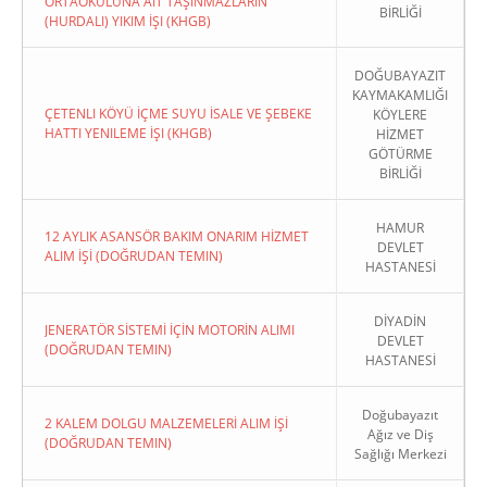
ORTAOKULUNA AIT TAŞINMAZLARIN
BİRLİĞİ
(HURDALI) YIKIM İŞI (KHGB)
DOĞUBAYAZIT
KAYMAKAMLIĞI
ÇETENLI KÖYÜ İÇME SUYU İSALE VE ŞEBEKE
KÖYLERE
HATTI YENILEME İŞI (KHGB)
HİZMET
GÖTÜRME
BİRLİĞİ
HAMUR
12 AYLIK ASANSÖR BAKIM ONARIM HİZMET
DEVLET
ALIM İŞİ (DOĞRUDAN TEMIN)
HASTANESİ
DİYADİN
JENERATÖR SİSTEMİ İÇİN MOTORİN ALIMI
DEVLET
(DOĞRUDAN TEMIN)
HASTANESİ
Doğubayazıt
2 KALEM DOLGU MALZEMELERİ ALIM İŞİ
Ağız ve Diş
(DOĞRUDAN TEMIN)
Sağlığı Merkezi