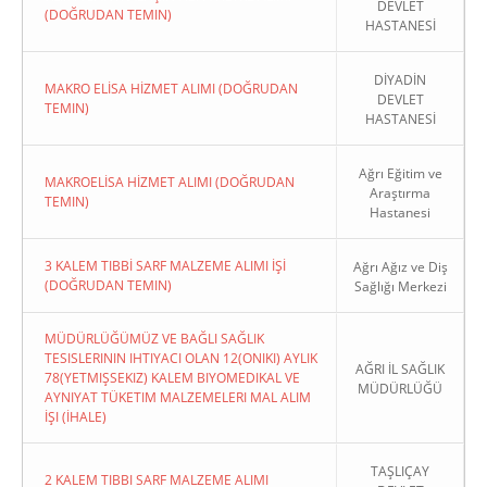
DEVLET
(DOĞRUDAN TEMIN)
HASTANESİ
DİYADİN
MAKRO ELİSA HİZMET ALIMI (DOĞRUDAN
DEVLET
TEMIN)
HASTANESİ
Ağrı Eğitim ve
MAKROELİSA HİZMET ALIMI (DOĞRUDAN
Araştırma
TEMIN)
Hastanesi
3 KALEM TIBBİ SARF MALZEME ALIMI İŞİ
Ağrı Ağız ve Diş
(DOĞRUDAN TEMIN)
Sağlığı Merkezi
MÜDÜRLÜĞÜMÜZ VE BAĞLI SAĞLIK
TESISLERININ IHTIYACI OLAN 12(ONIKI) AYLIK
AĞRI İL SAĞLIK
78(YETMIŞSEKIZ) KALEM BIYOMEDIKAL VE
MÜDÜRLÜĞÜ
AYNIYAT TÜKETIM MALZEMELERI MAL ALIM
İŞI (İHALE)
TAŞLIÇAY
2 KALEM TIBBI SARF MALZEME ALIMI