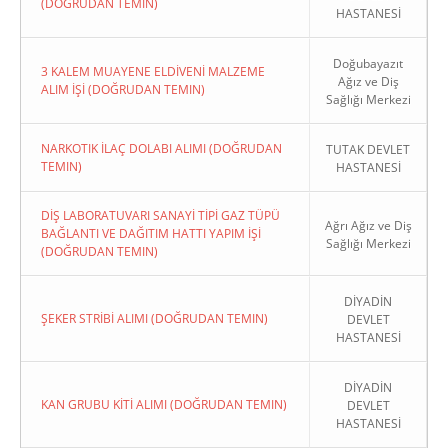
(DOĞRUDAN TEMIN)
HASTANESİ
Doğubayazıt
3 KALEM MUAYENE ELDİVENİ MALZEME
Ağız ve Diş
ALIM İŞİ (DOĞRUDAN TEMIN)
Sağlığı Merkezi
NARKOTIK İLAÇ DOLABI ALIMI (DOĞRUDAN
TUTAK DEVLET
TEMIN)
HASTANESİ
DİŞ LABORATUVARI SANAYİ TİPİ GAZ TÜPÜ
Ağrı Ağız ve Diş
BAĞLANTI VE DAĞITIM HATTI YAPIM İŞİ
Sağlığı Merkezi
(DOĞRUDAN TEMIN)
DİYADİN
ŞEKER STRİBİ ALIMI (DOĞRUDAN TEMIN)
DEVLET
HASTANESİ
DİYADİN
KAN GRUBU KİTİ ALIMI (DOĞRUDAN TEMIN)
DEVLET
HASTANESİ