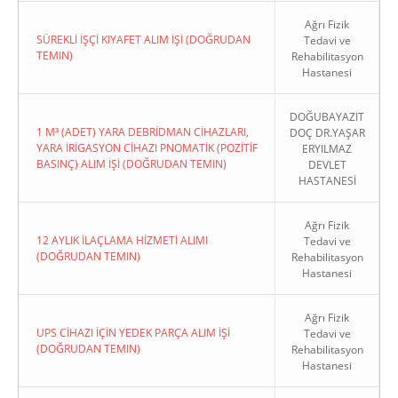
Ağrı Fizik
SÜREKLİ İŞÇİ KIYAFET ALIM İŞİ (DOĞRUDAN
Tedavi ve
TEMIN)
Rehabilitasyon
Hastanesi
DOĞUBAYAZIT
1 M³ (ADET) YARA DEBRİDMAN CİHAZLARI,
DOÇ DR.YAŞAR
YARA İRİGASYON CİHAZI PNOMATİK (POZİTİF
ERYILMAZ
BASINÇ) ALIM İŞİ (DOĞRUDAN TEMIN)
DEVLET
HASTANESİ
Ağrı Fizik
12 AYLIK İLAÇLAMA HİZMETİ ALIMI
Tedavi ve
(DOĞRUDAN TEMIN)
Rehabilitasyon
Hastanesi
Ağrı Fizik
UPS CİHAZI İÇİN YEDEK PARÇA ALIM İŞİ
Tedavi ve
(DOĞRUDAN TEMIN)
Rehabilitasyon
Hastanesi