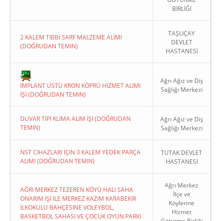
BİRLİĞİ
TAŞLIÇAY
2 KALEM TIBBİ SARF MALZEME ALIMI
DEVLET
(DOĞRUDAN TEMIN)
HASTANESİ
Copyright 2022. Ağrı Valiliği
Ağrı Ağız ve Diş
İMPLANT ÜSTÜ KRON KÖPRÜ HİZMET ALIMI
Sağlığı Merkezi
İŞİ (DOĞRUDAN TEMIN)
DUVAR TİPİ KLİMA ALIM İŞİ (DOĞRUDAN
Ağrı Ağız ve Diş
TEMIN)
Sağlığı Merkezi
NST CIHAZLARI İÇIN 3 KALEM YEDEK PARÇA
TUTAK DEVLET
ALIMI (DOĞRUDAN TEMIN)
HASTANESİ
Ağrı Merkez
AĞRI MERKEZ TEZEREN KÖYÜ HALI SAHA
İlçe ve
ONARIM İŞI İLE MERKEZ KAZIM KARABEKIR
Köylerine
İLKOKULU BAHÇESINE VOLEYBOL,
Hizmet
BASKETBOL SAHASI VE ÇOCUK OYUN PARKI
Götürme Birliği