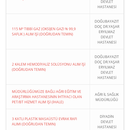
DEVLET
HASTANESİ
DOĞUBAYAZIT
DOÇ DR.YAŞAR
115 M³ TIBBİ GAZ (OKSİJEN GAZI % 99,9
ERYILMAZ
SAFLIK ) ALIM İŞİ (DOĞRUDAN TEMIN)
DEVLET
HASTANESİ
DOĞUBAYAZIT
DOÇ DR.YAŞAR
2 KALEM HEMODİYALİZ SOLÜSYONU ALIM İŞİ
ERYILMAZ
(DOĞRUDAN TEMIN)
DEVLET
HASTANESİ
MÜDÜRLÜĞÜMÜZE BAĞLI AĞRI EĞİTİM VE
AĞRI İL SAĞLIK
ARAŞTIRMA HASTANESİNİN İHTİYACI OLAN
MÜDÜRLÜĞÜ
PET/BT HİZMET ALIM İŞİ (İHALE)
DİYADİN
3 KATLI PLASTİK MASAÜSTÜ EVRAK RAFI
DEVLET
ALIMI (DOĞRUDAN TEMIN)
HASTANESİ