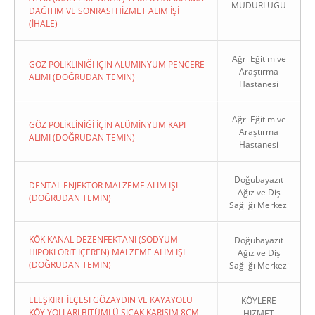
MÜDÜRLÜĞÜ
DAĞITIM VE SONRASI HİZMET ALIM İŞİ
(İHALE)
Ağrı Eğitim ve
GÖZ POLİKLİNİĞİ İÇİN ALÜMİNYUM PENCERE
Araştırma
ALIMI (DOĞRUDAN TEMIN)
Hastanesi
Ağrı Eğitim ve
GÖZ POLİKLİNİĞİ İÇİN ALÜMİNYUM KAPI
Araştırma
ALIMI (DOĞRUDAN TEMIN)
Hastanesi
Doğubayazıt
DENTAL ENJEKTÖR MALZEME ALIM İŞİ
Ağız ve Diş
(DOĞRUDAN TEMIN)
Sağlığı Merkezi
KÖK KANAL DEZENFEKTANI (SODYUM
Doğubayazıt
HİPOKLORİT İÇEREN) MALZEME ALIM İŞİ
Ağız ve Diş
(DOĞRUDAN TEMIN)
Sağlığı Merkezi
ELEŞKIRT İLÇESI GÖZAYDIN VE KAYAYOLU
KÖYLERE
KÖY YOLLARI BITÜMLÜ SICAK KARIŞIM 8CM
HİZMET