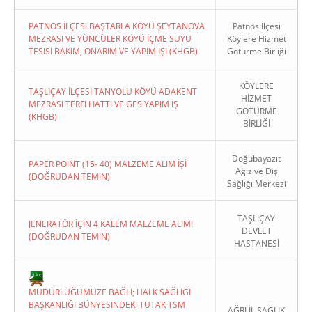
PATNOS İLÇESI BAŞTARLA KÖYÜ ŞEYTANOVA
Patnos İlçesi
MEZRASI VE YÜNCÜLER KÖYÜ İÇME SUYU
Köylere Hizmet
TESISI BAKIM, ONARIM VE YAPIM İŞI (KHGB)
Götürme Birliği
KÖYLERE
TAŞLIÇAY İLÇESI TANYOLU KÖYÜ ADAKENT
HİZMET
MEZRASI TERFI HATTI VE GES YAPIM İŞ
GÖTÜRME
(KHGB)
BİRLİĞİ
Doğubayazıt
PAPER POİNT (15- 40) MALZEME ALIM İŞİ
Ağız ve Diş
(DOĞRUDAN TEMIN)
Sağlığı Merkezi
TAŞLIÇAY
JENERATÖR İÇİN 4 KALEM MALZEME ALIMI
DEVLET
(DOĞRUDAN TEMIN)
HASTANESİ
MÜDÜRLÜĞÜMÜZE BAĞLI; HALK SAĞLIĞI
BAŞKANLIĞI BÜNYESINDEKI TUTAK TSM
AĞRI İL SAĞLIK