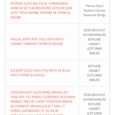
PATNOS İLÇESI BALTACIK, YÜREKVEREN,
Patnos İlçesi
DERECIK VE YUKARIGÖÇMEZ KÖYLERI İÇME
Köylere Hizmet
SUYU TESISI BAKIM, ONARIM VE YAPIM İŞI
Götürme Birliği
(KHGB)
DOĞUBAYAZIT
KAYMAKAMLIĞI
HALLAÇ KÖYÜ KÖY YOLU BSK ASFALT
KÖYLERE
AŞINMA TABAKASI YAPIM İŞI (KHGB)
HİZMET
GÖTÜRME
BİRLİĞİ
KÖYLERE
ELEŞKIRT İLÇESI DOLUTAŞ KÖYÜ EK İSALE
HİZMET
HATTI YAPIM İŞI (İHALE)
GÖTÜRME
BİRLİĞİ
DOĞUBAYAZIT İLÇESI BARIŞ MAHALLESI
DOĞUBAYAZIT
1608 ADA 167 PARSEL İÇERISINDE BULUNAN
KAYMAKAMLIĞI
MERKEZ YİBO VE 2 ADET PANSIYON BINASI
KÖYLERE
İLE HÜRRIYET MAHALLESI 611 ADA 11
HİZMET
PARSEL ÜZERINDEKI 75. YIL İLK VE
GÖTÜRME