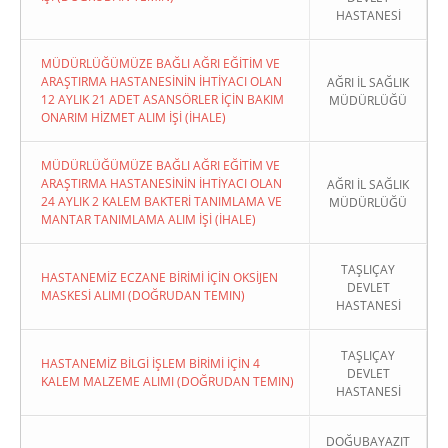
HASTANESİ
MÜDÜRLÜĞÜMÜZE BAĞLI AĞRI EĞİTİM VE
ARAŞTIRMA HASTANESİNİN İHTİYACI OLAN
AĞRI İL SAĞLIK
12 AYLIK 21 ADET ASANSÖRLER İÇİN BAKIM
MÜDÜRLÜĞÜ
ONARIM HİZMET ALIM İŞİ (İHALE)
MÜDÜRLÜĞÜMÜZE BAĞLI AĞRI EĞİTİM VE
ARAŞTIRMA HASTANESİNİN İHTİYACI OLAN
AĞRI İL SAĞLIK
24 AYLIK 2 KALEM BAKTERİ TANIMLAMA VE
MÜDÜRLÜĞÜ
MANTAR TANIMLAMA ALIM İŞİ (İHALE)
TAŞLIÇAY
HASTANEMİZ ECZANE BİRİMİ İÇİN OKSİJEN
DEVLET
MASKESİ ALIMI (DOĞRUDAN TEMIN)
HASTANESİ
TAŞLIÇAY
HASTANEMİZ BİLGİ İŞLEM BİRİMİ İÇİN 4
DEVLET
KALEM MALZEME ALIMI (DOĞRUDAN TEMIN)
HASTANESİ
DOĞUBAYAZIT