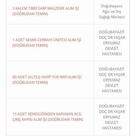
Doğubayazıt
3 KALEM TIBBİ SARF MALZEME ALIM İŞİ
Ağız ve Diş
(DOĞRUDAN TEMIN)
Sağlığı Merkezi
DOĞUBAYAZIT
DOÇ DR.YAŞAR
1 ADET KEMİK CERRAHİ ÜNİTESİ ALIM İŞİ
ERYILMAZ
(DOĞRUDAN TEMIN)
DEVLET
HASTANESİ
DOĞUBAYAZIT
DOÇ DR.YAŞAR
80 ADET (ALTILI) HAFİF YÜK RAFI ALIM İŞİ
ERYILMAZ
(DOĞRUDAN TEMIN)
DEVLET
HASTANESİ
DOĞUBAYAZIT
DOÇ DR.YAŞAR
15 ADET KENDİLİĞİNDEN KAPANAN ACİL
ERYILMAZ
ÇIKIŞ KAPISI ALIM İŞİ (DOĞRUDAN TEMIN)
DEVLET
HASTANESİ