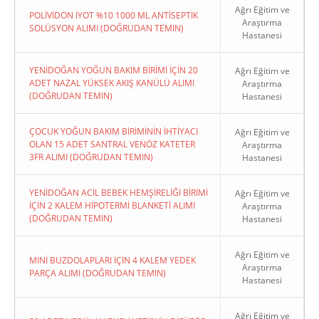
Ağrı Eğitim ve
POLİVİDON İYOT %10 1000 ML ANTİSEPTİK
Araştırma
SOLÜSYON ALIMI (DOĞRUDAN TEMIN)
Hastanesi
YENİDOĞAN YOĞUN BAKIM BİRİMİ İÇİN 20
Ağrı Eğitim ve
ADET NAZAL YÜKSEK AKIŞ KANÜLÜ ALIMI
Araştırma
(DOĞRUDAN TEMIN)
Hastanesi
ÇOCUK YOĞUN BAKIM BİRİMİNİN İHTİYACI
Ağrı Eğitim ve
OLAN 15 ADET SANTRAL VENÖZ KATETER
Araştırma
3FR ALIMI (DOĞRUDAN TEMIN)
Hastanesi
YENİDOĞAN ACİL BEBEK HEMŞİRELİĞİ BİRİMİ
Ağrı Eğitim ve
İÇİN 2 KALEM HİPOTERMİ BLANKETİ ALIMI
Araştırma
(DOĞRUDAN TEMIN)
Hastanesi
Ağrı Eğitim ve
MİNİ BUZDOLAPLARI İÇİN 4 KALEM YEDEK
Araştırma
PARÇA ALIMI (DOĞRUDAN TEMIN)
Hastanesi
Ağrı Eğitim ve