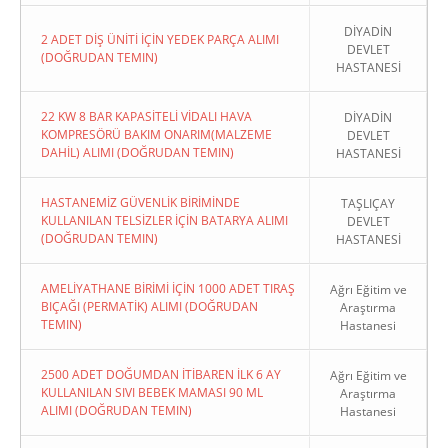
DİYADİN
2 ADET DİŞ ÜNİTİ İÇİN YEDEK PARÇA ALIMI
DEVLET
(DOĞRUDAN TEMIN)
HASTANESİ
22 KW 8 BAR KAPASİTELİ VİDALI HAVA
DİYADİN
KOMPRESÖRÜ BAKIM ONARIM(MALZEME
DEVLET
DAHİL) ALIMI (DOĞRUDAN TEMIN)
HASTANESİ
HASTANEMİZ GÜVENLİK BİRİMİNDE
TAŞLIÇAY
KULLANILAN TELSİZLER İÇİN BATARYA ALIMI
DEVLET
(DOĞRUDAN TEMIN)
HASTANESİ
AMELİYATHANE BİRİMİ İÇİN 1000 ADET TIRAŞ
Ağrı Eğitim ve
BIÇAĞI (PERMATİK) ALIMI (DOĞRUDAN
Araştırma
TEMIN)
Hastanesi
2500 ADET DOĞUMDAN İTİBAREN İLK 6 AY
Ağrı Eğitim ve
KULLANILAN SIVI BEBEK MAMASI 90 ML
Araştırma
ALIMI (DOĞRUDAN TEMIN)
Hastanesi