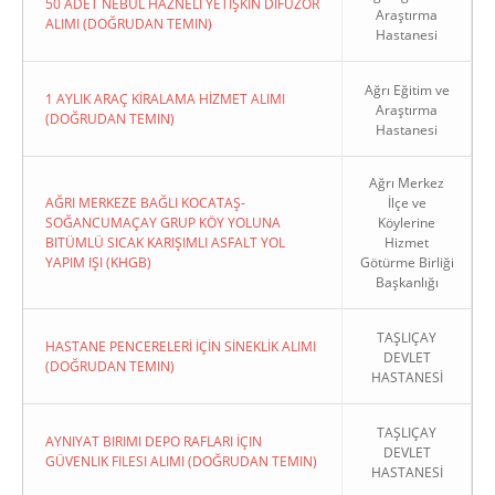
50 ADET NEBÜL HAZNELİ YETİŞKİN DİFÜZÖR
Araştırma
ALIMI (DOĞRUDAN TEMIN)
Hastanesi
Ağrı Eğitim ve
1 AYLIK ARAÇ KİRALAMA HİZMET ALIMI
Araştırma
(DOĞRUDAN TEMIN)
Hastanesi
Ağrı Merkez
AĞRI MERKEZE BAĞLI KOCATAŞ-
İlçe ve
SOĞANCUMAÇAY GRUP KÖY YOLUNA
Köylerine
BITÜMLÜ SICAK KARIŞIMLI ASFALT YOL
Hizmet
YAPIM IŞI (KHGB)
Götürme Birliği
Başkanlığı
TAŞLIÇAY
HASTANE PENCERELERİ İÇİN SİNEKLİK ALIMI
DEVLET
(DOĞRUDAN TEMIN)
HASTANESİ
TAŞLIÇAY
AYNIYAT BIRIMI DEPO RAFLARI İÇIN
DEVLET
GÜVENLIK FILESI ALIMI (DOĞRUDAN TEMIN)
HASTANESİ