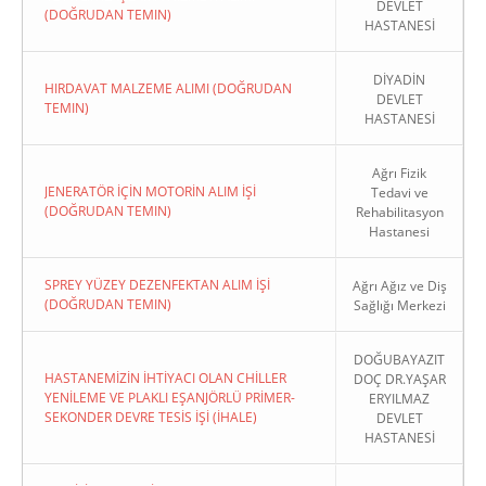
DEVLET
(DOĞRUDAN TEMIN)
HASTANESİ
DİYADİN
HIRDAVAT MALZEME ALIMI (DOĞRUDAN
DEVLET
TEMIN)
HASTANESİ
Ağrı Fizik
JENERATÖR İÇİN MOTORİN ALIM İŞİ
Tedavi ve
(DOĞRUDAN TEMIN)
Rehabilitasyon
Hastanesi
SPREY YÜZEY DEZENFEKTAN ALIM İŞİ
Ağrı Ağız ve Diş
(DOĞRUDAN TEMIN)
Sağlığı Merkezi
DOĞUBAYAZIT
HASTANEMİZİN İHTİYACI OLAN CHİLLER
DOÇ DR.YAŞAR
YENİLEME VE PLAKLI EŞANJÖRLÜ PRİMER-
ERYILMAZ
SEKONDER DEVRE TESİS İŞİ (İHALE)
DEVLET
HASTANESİ