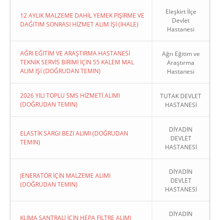
Eleşkirt İlçe
12 AYLIK MALZEME DAHİL YEMEK PİŞİRME VE
Devlet
DAĞITIM SONRASI HİZMET ALIM İŞİ (İHALE)
Hastanesi
AĞRI EĞİTİM VE ARAŞTIRMA HASTANESİ
Ağrı Eğitim ve
TEKNİK SERVİS BİRİMİ İÇİN 55 KALEM MAL
Araştırma
ALIM İŞİ (DOĞRUDAN TEMIN)
Hastanesi
2026 YILI TOPLU SMS HİZMETİ ALIMI
TUTAK DEVLET
(DOĞRUDAN TEMIN)
HASTANESİ
DİYADİN
ELASTİK SARGI BEZİ ALIMI (DOĞRUDAN
DEVLET
TEMIN)
HASTANESİ
DİYADİN
JENERATÖR İÇİN MALZEME ALIMI
DEVLET
(DOĞRUDAN TEMIN)
HASTANESİ
DİYADİN
KLİMA SANTRALİ İÇİN HEPA FİLTRE ALIMI