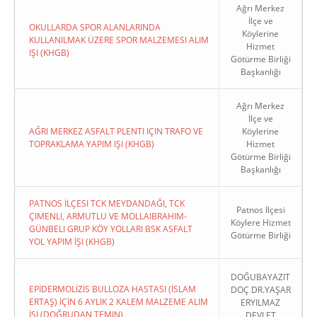
Ağrı Merkez
İlçe ve
OKULLARDA SPOR ALANLARINDA
Köylerine
KULLANILMAK ÜZERE SPOR MALZEMESI ALIM
Hizmet
IŞI (KHGB)
Götürme Birliği
Başkanlığı
Ağrı Merkez
İlçe ve
AĞRI MERKEZ ASFALT PLENTI IÇIN TRAFO VE
Köylerine
TOPRAKLAMA YAPIM IŞI (KHGB)
Hizmet
Götürme Birliği
Başkanlığı
PATNOS İLÇESI TCK MEYDANDAĞI, TCK
Patnos İlçesi
ÇIMENLI, ARMUTLU VE MOLLAIBRAHIM-
Köylere Hizmet
GÜNBELI GRUP KÖY YOLLARI BSK ASFALT
Götürme Birliği
YOL YAPIM İŞI (KHGB)
DOĞUBAYAZIT
EPİDERMOLİZİS BULLOZA HASTASI (İSLAM
DOÇ DR.YAŞAR
ERTAŞ) İÇİN 6 AYLIK 2 KALEM MALZEME ALIM
ERYILMAZ
İŞİ (DOĞRUDAN TEMIN)
DEVLET