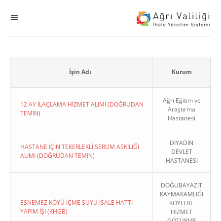
MENÜ
Ana Sayfa
ihale
İşin Adı
Kurum
Dogrudan Temin
Ağrı Eğitim ve
12 AY İLAÇLAMA HİZMET ALIMI (DOĞRUDAN
Araştırma
TEMIN)
Hastanesi
Sodes
DİYADİN
KHGB
HASTANE İÇİN TEKERLEKLİ SERUM ASKILIĞI
DEVLET
ALIMI (DOĞRUDAN TEMIN)
HASTANESİ
Okul
DOĞUBAYAZIT
KAYMAKAMLIĞI
Sonuçlanan Kayıtlar
ESNEMEZ KÖYÜ İÇME SUYU İSALE HATTI
KÖYLERE
YAPIM İŞI (KHGB)
HİZMET
Kapat
GÖTÜRME