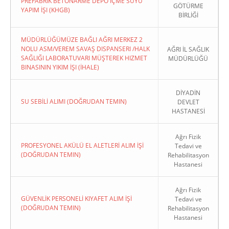
PREFABRIK BETONARME DEPO İÇME SUYU
GÖTÜRME
YAPIM İŞI (KHGB)
BİRLİĞİ
MÜDÜRLÜĞÜMÜZE BAĞLI AĞRI MERKEZ 2
NOLU ASM/VEREM SAVAŞ DISPANSERI /HALK
AĞRI İL SAĞLIK
SAĞLIĞI LABORATUVARI MÜŞTEREK HIZMET
MÜDÜRLÜĞÜ
BINASININ YIKIM İŞI (İHALE)
DİYADİN
SU SEBİLİ ALIMI (DOĞRUDAN TEMIN)
DEVLET
HASTANESİ
Ağrı Fizik
PROFESYONEL AKÜLÜ EL ALETLERİ ALIM İŞİ
Tedavi ve
(DOĞRUDAN TEMIN)
Rehabilitasyon
Hastanesi
Ağrı Fizik
GÜVENLİK PERSONELİ KIYAFET ALIM İŞİ
Tedavi ve
(DOĞRUDAN TEMIN)
Rehabilitasyon
Hastanesi