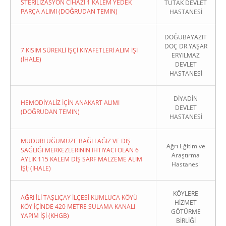
STERİLİZASYON CİHAZI 1 KALEM YEDEK
TUTAK DEVLET
PARÇA ALIMI (DOĞRUDAN TEMIN)
HASTANESİ
DOĞUBAYAZIT
DOÇ DR.YAŞAR
7 KISIM SÜREKLİ İŞÇİ KIYAFETLERİ ALIM İŞİ
ERYILMAZ
(İHALE)
DEVLET
HASTANESİ
DİYADİN
HEMODİYALİZ İÇİN ANAKART ALIMI
DEVLET
(DOĞRUDAN TEMIN)
HASTANESİ
MÜDÜRLÜĞÜMÜZE BAĞLI AĞIZ VE DİŞ
Ağrı Eğitim ve
SAĞLIĞI MERKEZLERİNİN İHTİYACI OLAN 6
Araştırma
AYLIK 115 KALEM DİŞ SARF MALZEME ALIM
Hastanesi
İŞİ; (İHALE)
KÖYLERE
AĞRI İLİ TAŞLIÇAY İLÇESİ KUMLUCA KÖYÜ
HİZMET
KÖY İÇİNDE 420 METRE SULAMA KANALI
GÖTÜRME
YAPIM İŞİ (KHGB)
BİRLİĞİ