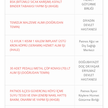
BSK (BITÜMLÜ SICAK KARIŞIM) ASFALT
GÖTÜRME
BINDER TABAKASI YAPIM İŞI (KHGB)
BİRLİĞİ
DİYADİN
TEMİZLİK MALZEME ALIMI (DOĞRUDAN
DEVLET
TEMIN)
HASTANESİ
12 AYLIK 1 KISIM 1 KALEM İMPLANT ÜSTÜ
Patnos Ağız ve
KRON KÖPRÜ (SERAMİK) HİZMET ALIM İŞİ
Diş Sağlığı
(İHALE)
Merkezi
DOĞUBAYAZIT
DOÇ DR.YAŞAR
30 ADET PEDALLI METAL ÇÖP KOVASI (70) LT
ERYILMAZ
ALIM İŞİ (DOĞRUDAN TEMIN)
DEVLET
HASTANESİ
PATNOS İLÇESI GÜVERCINLI KÖYÜ İÇME
Patnos İlçesi
SUYU TESISI VE ENH (ENERJI NAKIL HATTI)
Köylere Hizmet
BAKIM, ONARIM VE YAPIM İŞI (KHGB)
Götürme Birliği