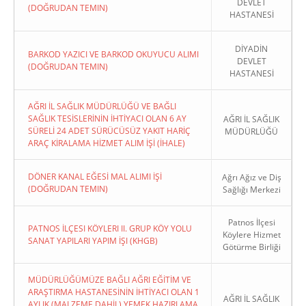
DEVLET
(DOĞRUDAN TEMIN)
HASTANESİ
DİYADİN
BARKOD YAZICI VE BARKOD OKUYUCU ALIMI
DEVLET
(DOĞRUDAN TEMIN)
HASTANESİ
AĞRI İL SAĞLIK MÜDÜRLÜĞÜ VE BAĞLI
SAĞLIK TESİSLERİNİN İHTİYACI OLAN 6 AY
AĞRI İL SAĞLIK
SÜRELİ 24 ADET SÜRÜCÜSÜZ YAKIT HARİÇ
MÜDÜRLÜĞÜ
ARAÇ KİRALAMA HİZMET ALIM İŞİ (İHALE)
DÖNER KANAL EĞESİ MAL ALIMI İŞİ
Ağrı Ağız ve Diş
(DOĞRUDAN TEMIN)
Sağlığı Merkezi
Patnos İlçesi
PATNOS İLÇESI KÖYLERI II. GRUP KÖY YOLU
Köylere Hizmet
SANAT YAPILARI YAPIM İŞI (KHGB)
Götürme Birliği
MÜDÜRLÜĞÜMÜZE BAĞLI AĞRI EĞİTİM VE
ARAŞTIRMA HASTANESİNİN İHTİYACI OLAN 1
AĞRI İL SAĞLIK
AYLIK (MALZEME DAHİL) YEMEK HAZIRLAMA