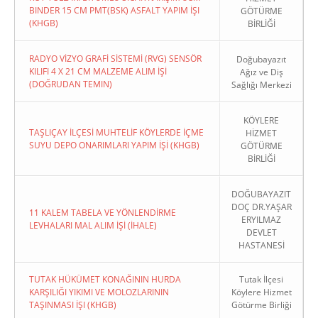
BINDER 15 CM PMT(BSK) ASFALT YAPIM İŞI
GÖTÜRME
(KHGB)
BİRLİĞİ
RADYO VİZYO GRAFİ SİSTEMİ (RVG) SENSÖR
Doğubayazıt
KILIFI 4 X 21 CM MALZEME ALIM İŞİ
Ağız ve Diş
(DOĞRUDAN TEMIN)
Sağlığı Merkezi
KÖYLERE
TAŞLIÇAY İLÇESİ MUHTELİF KÖYLERDE İÇME
HİZMET
SUYU DEPO ONARIMLARI YAPIM İŞİ (KHGB)
GÖTÜRME
BİRLİĞİ
DOĞUBAYAZIT
DOÇ DR.YAŞAR
11 KALEM TABELA VE YÖNLENDİRME
ERYILMAZ
LEVHALARI MAL ALIM İŞİ (İHALE)
DEVLET
HASTANESİ
TUTAK HÜKÜMET KONAĞININ HURDA
Tutak İlçesi
KARŞILIĞI YIKIMI VE MOLOZLARININ
Köylere Hizmet
TAŞINMASI İŞI (KHGB)
Götürme Birliği