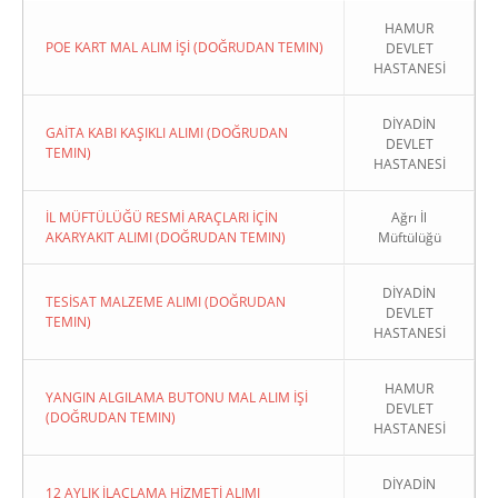
HAMUR
POE KART MAL ALIM İŞİ (DOĞRUDAN TEMIN)
DEVLET
HASTANESİ
DİYADİN
GAİTA KABI KAŞIKLI ALIMI (DOĞRUDAN
DEVLET
TEMIN)
HASTANESİ
İL MÜFTÜLÜĞÜ RESMİ ARAÇLARI İÇİN
Ağrı İl
AKARYAKIT ALIMI (DOĞRUDAN TEMIN)
Müftülüğü
DİYADİN
TESİSAT MALZEME ALIMI (DOĞRUDAN
DEVLET
TEMIN)
HASTANESİ
HAMUR
YANGIN ALGILAMA BUTONU MAL ALIM İŞİ
DEVLET
(DOĞRUDAN TEMIN)
HASTANESİ
DİYADİN
12 AYLIK İLAÇLAMA HİZMETİ ALIMI