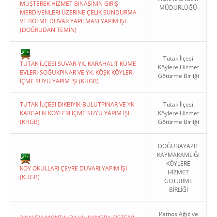
MÜŞTEREK HIZMET BINASININ GIRIŞ
MÜDÜRLÜĞÜ
MERDIVENLERI ÜZERINE ÇELIK SUNDURMA
VE BÖLME DUVAR YAPILMASI YAPIM IŞI
(DOĞRUDAN TEMIN)
Tutak İlçesi
TUTAK İLÇESI SUVAR-YK. KARAHALIT KÜME
Köylere Hizmet
EVLERI-SOĞUKPINAR VE YK. KÖŞK KÖYLERI
Götürme Birliği
İÇME SUYU YAPIM İŞI (KHGB)
TUTAK İLÇESI DIKBIYIK-BULUTPINAR VE YK.
Tutak İlçesi
KARGALIK KÖYLERI İÇME SUYU YAPIM İŞI
Köylere Hizmet
(KHGB)
Götürme Birliği
DOĞUBAYAZIT
KAYMAKAMLIĞI
KÖYLERE
KÖY OKULLARI ÇEVRE DUVARI YAPIM İŞI
HİZMET
(KHGB)
GÖTÜRME
BİRLİĞİ
Patnos Ağız ve