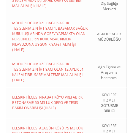
3 KALEM MONTAJ DAHİL KAMERA SİSTEMİ
Diş Sağlığı
MAL ALIM İŞİ (İHALE)
Merkezi
MÜDÜRLÜĞÜMÜZE BAĞLI SAĞLIK
TESISLERIMIZIN İHTIYACI 1. BASAMAK SAĞLIK
KURULUŞLARINDA GÖREV YAPMAKTA OLAN
AĞRI İL SAĞLIK
PERSONELLERIN KURUMSAL KIMLIK
MÜDÜRLÜĞÜ
KILAVUZUNA UYGUN KIYAFET ALIM İŞI
(İHALE)
MÜDÜRLÜĞÜMÜZE BAĞLI SAĞLIK
Ağrı Eğitim ve
TESISLERIMIZIN İHTIYACI OLAN 12 AYLIK 51
Araştırma
KALEM TIBBI SARF MALZEME MAL ALIM İŞI
Hastanesi
(İHALE)
KÖYLERE
ELEŞKIRT İLÇESI PIRABAT KÖYÜ PREFABRIK
HİZMET
BETONARME 50 M3 LÜK DEPO VE TESIS
GÖTÜRME
BAKIM ONARIM İŞI (İHALE)
BİRLİĞİ
KÖYLERE
ELEŞKIRT İLÇESI ALAGÜN KÖYÜ 75 M3 LÜK
HİZMET