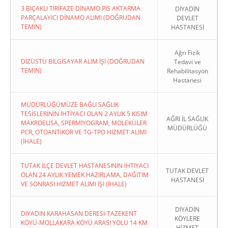
3 BIÇAKLI TİRİFAZE DİNAMO PİS AKTARMA
DİYADİN
PARÇALAYICI DİNAMO ALIMI (DOĞRUDAN
DEVLET
TEMIN)
HASTANESİ
Ağrı Fizik
DİZÜSTÜ BİLGİSAYAR ALIM İŞİ (DOĞRUDAN
Tedavi ve
TEMIN)
Rehabilitasyon
Hastanesi
MÜDÜRLÜĞÜMÜZE BAĞLI SAĞLIK
TESİSLERİNİN İHTİYACI OLAN 2 AYLIK 5 KISIM
AĞRI İL SAĞLIK
MAKROELİSA, SPERMİYOGRAM, MOLEKÜLER
MÜDÜRLÜĞÜ
PCR, OTOANTİKOR VE TG-TPO HİZMET ALIMI
(İHALE)
TUTAK İLÇE DEVLET HASTANESININ İHTIYACI
TUTAK DEVLET
OLAN 24 AYLIK YEMEK HAZIRLAMA, DAĞITIM
HASTANESİ
VE SONRASI HIZMET ALIMI İŞI (İHALE)
DİYADİN
DIYADIN KARAHASAN DERESI-TAZEKENT
KÖYLERE
KÖYÜ-MOLLAKARA KÖYÜ ARASI YOLU 14 KM
HİZMET