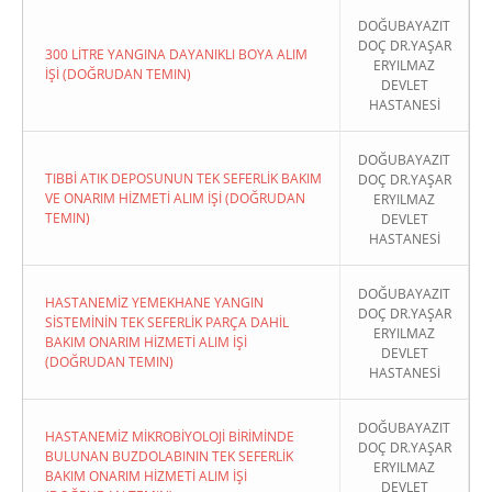
DOĞUBAYAZIT
DOÇ DR.YAŞAR
300 LİTRE YANGINA DAYANIKLI BOYA ALIM
ERYILMAZ
İŞİ (DOĞRUDAN TEMIN)
DEVLET
HASTANESİ
DOĞUBAYAZIT
TIBBİ ATIK DEPOSUNUN TEK SEFERLİK BAKIM
DOÇ DR.YAŞAR
VE ONARIM HİZMETİ ALIM İŞİ (DOĞRUDAN
ERYILMAZ
TEMIN)
DEVLET
HASTANESİ
DOĞUBAYAZIT
HASTANEMİZ YEMEKHANE YANGIN
DOÇ DR.YAŞAR
SİSTEMİNİN TEK SEFERLİK PARÇA DAHİL
ERYILMAZ
BAKIM ONARIM HİZMETİ ALIM İŞİ
DEVLET
(DOĞRUDAN TEMIN)
HASTANESİ
DOĞUBAYAZIT
HASTANEMİZ MİKROBİYOLOJİ BİRİMİNDE
DOÇ DR.YAŞAR
BULUNAN BUZDOLABININ TEK SEFERLİK
ERYILMAZ
BAKIM ONARIM HİZMETİ ALIM İŞİ
DEVLET