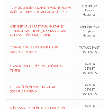
Eleşkirt İlçe
12 AYLIK MALZEME DAHİL YEMEK PİŞİRME VE
Devlet
DAĞITIM SONRASI HİZMET ALIM İŞİ (İHALE)
Hastanesi
AĞRI EĞİTİM VE ARAŞTIRMA HASTANESİ
Ağrı Eğitim ve
TEKNİK SERVİS BİRİMİ İÇİN 55 KALEM MAL
Araştırma
ALIM İŞİ (DOĞRUDAN TEMIN)
Hastanesi
2026 YILI TOPLU SMS HİZMETİ ALIMI
TUTAK DEVLET
(DOĞRUDAN TEMIN)
HASTANESİ
DİYADİN
ELASTİK SARGI BEZİ ALIMI (DOĞRUDAN
DEVLET
TEMIN)
HASTANESİ
DİYADİN
JENERATÖR İÇİN MALZEME ALIMI
DEVLET
(DOĞRUDAN TEMIN)
HASTANESİ
DİYADİN
KLİMA SANTRALİ İÇİN HEPA FİLTRE ALIMI