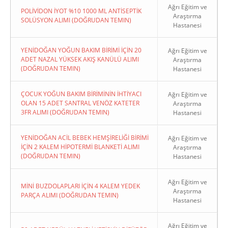
Ağrı Eğitim ve
POLİVİDON İYOT %10 1000 ML ANTİSEPTİK
Araştırma
SOLÜSYON ALIMI (DOĞRUDAN TEMIN)
Hastanesi
YENİDOĞAN YOĞUN BAKIM BİRİMİ İÇİN 20
Ağrı Eğitim ve
ADET NAZAL YÜKSEK AKIŞ KANÜLÜ ALIMI
Araştırma
(DOĞRUDAN TEMIN)
Hastanesi
ÇOCUK YOĞUN BAKIM BİRİMİNİN İHTİYACI
Ağrı Eğitim ve
OLAN 15 ADET SANTRAL VENÖZ KATETER
Araştırma
3FR ALIMI (DOĞRUDAN TEMIN)
Hastanesi
YENİDOĞAN ACİL BEBEK HEMŞİRELİĞİ BİRİMİ
Ağrı Eğitim ve
İÇİN 2 KALEM HİPOTERMİ BLANKETİ ALIMI
Araştırma
(DOĞRUDAN TEMIN)
Hastanesi
Ağrı Eğitim ve
MİNİ BUZDOLAPLARI İÇİN 4 KALEM YEDEK
Araştırma
PARÇA ALIMI (DOĞRUDAN TEMIN)
Hastanesi
Ağrı Eğitim ve