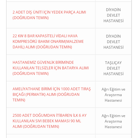
DİYADİN
2 ADET DİŞ ÜNİTİ İÇİN YEDEK PARÇA ALIMI
DEVLET
(DOĞRUDAN TEMIN)
HASTANESİ
22 KW 8 BAR KAPASİTELİ VİDALI HAVA
DİYADİN
KOMPRESÖRÜ BAKIM ONARIM(MALZEME
DEVLET
DAHİL) ALIMI (DOĞRUDAN TEMIN)
HASTANESİ
HASTANEMİZ GÜVENLİK BİRİMİNDE
TAŞLIÇAY
KULLANILAN TELSİZLER İÇİN BATARYA ALIMI
DEVLET
(DOĞRUDAN TEMIN)
HASTANESİ
AMELİYATHANE BİRİMİ İÇİN 1000 ADET TIRAŞ
Ağrı Eğitim ve
BIÇAĞI (PERMATİK) ALIMI (DOĞRUDAN
Araştırma
TEMIN)
Hastanesi
2500 ADET DOĞUMDAN İTİBAREN İLK 6 AY
Ağrı Eğitim ve
KULLANILAN SIVI BEBEK MAMASI 90 ML
Araştırma
ALIMI (DOĞRUDAN TEMIN)
Hastanesi