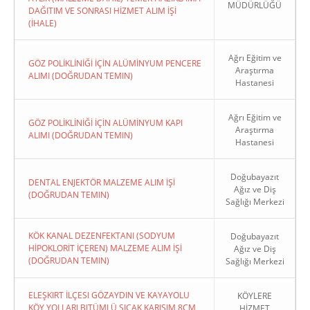
MÜDÜRLÜĞÜ
DAĞITIM VE SONRASI HİZMET ALIM İŞİ
(İHALE)
Ağrı Eğitim ve
GÖZ POLİKLİNİĞİ İÇİN ALÜMİNYUM PENCERE
Araştırma
ALIMI (DOĞRUDAN TEMIN)
Hastanesi
Ağrı Eğitim ve
GÖZ POLİKLİNİĞİ İÇİN ALÜMİNYUM KAPI
Araştırma
ALIMI (DOĞRUDAN TEMIN)
Hastanesi
Doğubayazıt
DENTAL ENJEKTÖR MALZEME ALIM İŞİ
Ağız ve Diş
(DOĞRUDAN TEMIN)
Sağlığı Merkezi
KÖK KANAL DEZENFEKTANI (SODYUM
Doğubayazıt
HİPOKLORİT İÇEREN) MALZEME ALIM İŞİ
Ağız ve Diş
(DOĞRUDAN TEMIN)
Sağlığı Merkezi
ELEŞKIRT İLÇESI GÖZAYDIN VE KAYAYOLU
KÖYLERE
KÖY YOLLARI BITÜMLÜ SICAK KARIŞIM 8CM
HİZMET