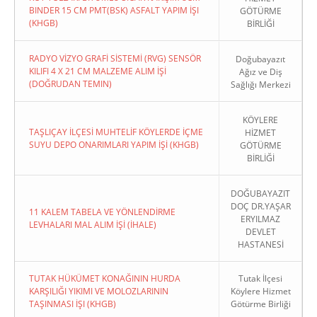
BINDER 15 CM PMT(BSK) ASFALT YAPIM İŞI
GÖTÜRME
(KHGB)
BİRLİĞİ
RADYO VİZYO GRAFİ SİSTEMİ (RVG) SENSÖR
Doğubayazıt
KILIFI 4 X 21 CM MALZEME ALIM İŞİ
Ağız ve Diş
(DOĞRUDAN TEMIN)
Sağlığı Merkezi
KÖYLERE
TAŞLIÇAY İLÇESİ MUHTELİF KÖYLERDE İÇME
HİZMET
SUYU DEPO ONARIMLARI YAPIM İŞİ (KHGB)
GÖTÜRME
BİRLİĞİ
DOĞUBAYAZIT
DOÇ DR.YAŞAR
11 KALEM TABELA VE YÖNLENDİRME
ERYILMAZ
LEVHALARI MAL ALIM İŞİ (İHALE)
DEVLET
HASTANESİ
TUTAK HÜKÜMET KONAĞININ HURDA
Tutak İlçesi
KARŞILIĞI YIKIMI VE MOLOZLARININ
Köylere Hizmet
TAŞINMASI İŞI (KHGB)
Götürme Birliği