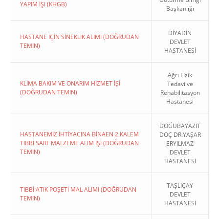
YAPIM İŞI (KHGB)
Başkanlığı
DİYADİN
HASTANE İÇİN SİNEKLİK ALIMI (DOĞRUDAN
DEVLET
TEMIN)
HASTANESİ
Ağrı Fizik
KLİMA BAKIM VE ONARIM HİZMET İŞİ
Tedavi ve
(DOĞRUDAN TEMIN)
Rehabilitasyon
Hastanesi
DOĞUBAYAZIT
HASTANEMİZ İHTİYACINA BİNAEN 2 KALEM
DOÇ DR.YAŞAR
TIBBİ SARF MALZEME ALIM İŞİ (DOĞRUDAN
ERYILMAZ
TEMIN)
DEVLET
HASTANESİ
TAŞLIÇAY
TIBBİ ATIK POŞETİ MAL ALIMI (DOĞRUDAN
DEVLET
TEMIN)
HASTANESİ