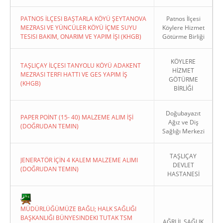
PATNOS İLÇESI BAŞTARLA KÖYÜ ŞEYTANOVA
Patnos İlçesi
MEZRASI VE YÜNCÜLER KÖYÜ İÇME SUYU
Köylere Hizmet
TESISI BAKIM, ONARIM VE YAPIM İŞI (KHGB)
Götürme Birliği
KÖYLERE
TAŞLIÇAY İLÇESI TANYOLU KÖYÜ ADAKENT
HİZMET
MEZRASI TERFI HATTI VE GES YAPIM İŞ
GÖTÜRME
(KHGB)
BİRLİĞİ
Doğubayazıt
PAPER POİNT (15- 40) MALZEME ALIM İŞİ
Ağız ve Diş
(DOĞRUDAN TEMIN)
Sağlığı Merkezi
TAŞLIÇAY
JENERATÖR İÇİN 4 KALEM MALZEME ALIMI
DEVLET
(DOĞRUDAN TEMIN)
HASTANESİ
MÜDÜRLÜĞÜMÜZE BAĞLI; HALK SAĞLIĞI
BAŞKANLIĞI BÜNYESINDEKI TUTAK TSM
AĞRI İL SAĞLIK