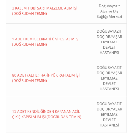
Doğubayazıt
3 KALEM TIBBİ SARF MALZEME ALIM İŞİ
Ağız ve Diş
(DOĞRUDAN TEMIN)
Sağlığı Merkezi
DOĞUBAYAZIT
DOÇ DR.YAŞAR
1 ADET KEMİK CERRAHİ ÜNİTESİ ALIM İŞİ
ERYILMAZ
(DOĞRUDAN TEMIN)
DEVLET
HASTANESİ
DOĞUBAYAZIT
DOÇ DR.YAŞAR
80 ADET (ALTILI) HAFİF YÜK RAFI ALIM İŞİ
ERYILMAZ
(DOĞRUDAN TEMIN)
DEVLET
HASTANESİ
DOĞUBAYAZIT
DOÇ DR.YAŞAR
15 ADET KENDİLİĞİNDEN KAPANAN ACİL
ERYILMAZ
ÇIKIŞ KAPISI ALIM İŞİ (DOĞRUDAN TEMIN)
DEVLET
HASTANESİ