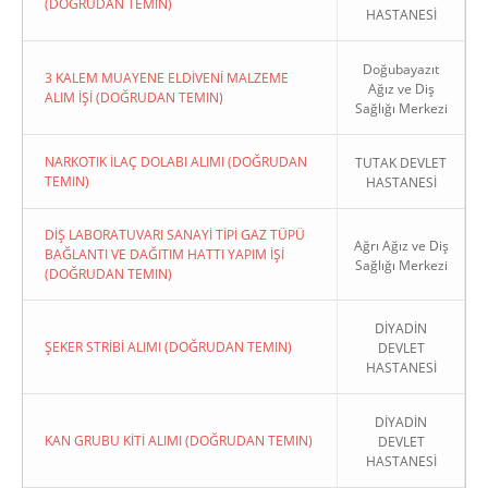
(DOĞRUDAN TEMIN)
HASTANESİ
Doğubayazıt
3 KALEM MUAYENE ELDİVENİ MALZEME
Ağız ve Diş
ALIM İŞİ (DOĞRUDAN TEMIN)
Sağlığı Merkezi
NARKOTIK İLAÇ DOLABI ALIMI (DOĞRUDAN
TUTAK DEVLET
TEMIN)
HASTANESİ
DİŞ LABORATUVARI SANAYİ TİPİ GAZ TÜPÜ
Ağrı Ağız ve Diş
BAĞLANTI VE DAĞITIM HATTI YAPIM İŞİ
Sağlığı Merkezi
(DOĞRUDAN TEMIN)
DİYADİN
ŞEKER STRİBİ ALIMI (DOĞRUDAN TEMIN)
DEVLET
HASTANESİ
DİYADİN
KAN GRUBU KİTİ ALIMI (DOĞRUDAN TEMIN)
DEVLET
HASTANESİ