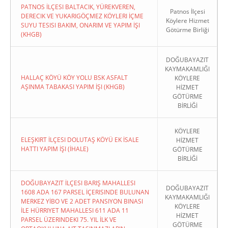
PATNOS İLÇESI BALTACIK, YÜREKVEREN,
Patnos İlçesi
DERECIK VE YUKARIGÖÇMEZ KÖYLERI İÇME
Köylere Hizmet
SUYU TESISI BAKIM, ONARIM VE YAPIM İŞI
Götürme Birliği
(KHGB)
DOĞUBAYAZIT
KAYMAKAMLIĞI
HALLAÇ KÖYÜ KÖY YOLU BSK ASFALT
KÖYLERE
AŞINMA TABAKASI YAPIM İŞI (KHGB)
HİZMET
GÖTÜRME
BİRLİĞİ
KÖYLERE
ELEŞKIRT İLÇESI DOLUTAŞ KÖYÜ EK İSALE
HİZMET
HATTI YAPIM İŞI (İHALE)
GÖTÜRME
BİRLİĞİ
DOĞUBAYAZIT İLÇESI BARIŞ MAHALLESI
DOĞUBAYAZIT
1608 ADA 167 PARSEL İÇERISINDE BULUNAN
KAYMAKAMLIĞI
MERKEZ YİBO VE 2 ADET PANSIYON BINASI
KÖYLERE
İLE HÜRRIYET MAHALLESI 611 ADA 11
HİZMET
PARSEL ÜZERINDEKI 75. YIL İLK VE
GÖTÜRME