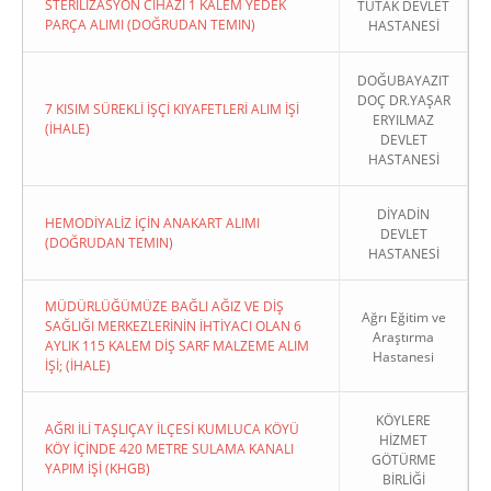
STERİLİZASYON CİHAZI 1 KALEM YEDEK
TUTAK DEVLET
PARÇA ALIMI (DOĞRUDAN TEMIN)
HASTANESİ
DOĞUBAYAZIT
DOÇ DR.YAŞAR
7 KISIM SÜREKLİ İŞÇİ KIYAFETLERİ ALIM İŞİ
ERYILMAZ
(İHALE)
DEVLET
HASTANESİ
DİYADİN
HEMODİYALİZ İÇİN ANAKART ALIMI
DEVLET
(DOĞRUDAN TEMIN)
HASTANESİ
MÜDÜRLÜĞÜMÜZE BAĞLI AĞIZ VE DİŞ
Ağrı Eğitim ve
SAĞLIĞI MERKEZLERİNİN İHTİYACI OLAN 6
Araştırma
AYLIK 115 KALEM DİŞ SARF MALZEME ALIM
Hastanesi
İŞİ; (İHALE)
KÖYLERE
AĞRI İLİ TAŞLIÇAY İLÇESİ KUMLUCA KÖYÜ
HİZMET
KÖY İÇİNDE 420 METRE SULAMA KANALI
GÖTÜRME
YAPIM İŞİ (KHGB)
BİRLİĞİ