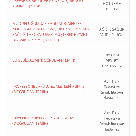
PREFABRIK BETONARME DEPO İÇME SUYU
GÖTÜRME
YAPIM İŞI (KHGB)
BİRLİĞİ
MÜDÜRLÜĞÜMÜZE BAĞLI AĞRI MERKEZ 2
NOLU ASM/VEREM SAVAŞ DISPANSERI /HALK
AĞRI İL SAĞLIK
SAĞLIĞI LABORATUVARI MÜŞTEREK HIZMET
MÜDÜRLÜĞÜ
BINASININ YIKIM İŞI (İHALE)
DİYADİN
SU SEBİLİ ALIMI (DOĞRUDAN TEMIN)
DEVLET
HASTANESİ
Ağrı Fizik
PROFESYONEL AKÜLÜ EL ALETLERİ ALIM İŞİ
Tedavi ve
(DOĞRUDAN TEMIN)
Rehabilitasyon
Hastanesi
Ağrı Fizik
GÜVENLİK PERSONELİ KIYAFET ALIM İŞİ
Tedavi ve
(DOĞRUDAN TEMIN)
Rehabilitasyon
Hastanesi