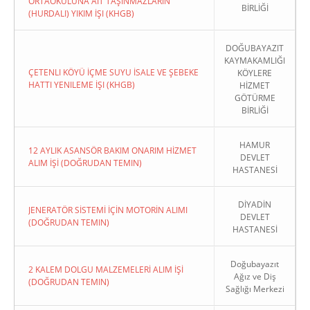
ORTAOKULUNA AIT TAŞINMAZLARIN
BİRLİĞİ
(HURDALI) YIKIM İŞI (KHGB)
DOĞUBAYAZIT
KAYMAKAMLIĞI
ÇETENLI KÖYÜ İÇME SUYU İSALE VE ŞEBEKE
KÖYLERE
HATTI YENILEME İŞI (KHGB)
HİZMET
GÖTÜRME
BİRLİĞİ
HAMUR
12 AYLIK ASANSÖR BAKIM ONARIM HİZMET
DEVLET
ALIM İŞİ (DOĞRUDAN TEMIN)
HASTANESİ
DİYADİN
JENERATÖR SİSTEMİ İÇİN MOTORİN ALIMI
DEVLET
(DOĞRUDAN TEMIN)
HASTANESİ
Doğubayazıt
2 KALEM DOLGU MALZEMELERİ ALIM İŞİ
Ağız ve Diş
(DOĞRUDAN TEMIN)
Sağlığı Merkezi