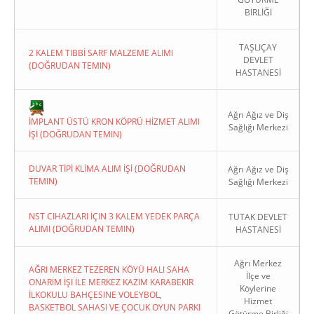
BİRLİĞİ
TAŞLIÇAY
2 KALEM TIBBİ SARF MALZEME ALIMI
DEVLET
(DOĞRUDAN TEMIN)
HASTANESİ
Copyright 2022. Ağrı Valiliği
Ağrı Ağız ve Diş
İMPLANT ÜSTÜ KRON KÖPRÜ HİZMET ALIMI
Sağlığı Merkezi
İŞİ (DOĞRUDAN TEMIN)
DUVAR TİPİ KLİMA ALIM İŞİ (DOĞRUDAN
Ağrı Ağız ve Diş
TEMIN)
Sağlığı Merkezi
NST CIHAZLARI İÇIN 3 KALEM YEDEK PARÇA
TUTAK DEVLET
ALIMI (DOĞRUDAN TEMIN)
HASTANESİ
Ağrı Merkez
AĞRI MERKEZ TEZEREN KÖYÜ HALI SAHA
İlçe ve
ONARIM İŞI İLE MERKEZ KAZIM KARABEKIR
Köylerine
İLKOKULU BAHÇESINE VOLEYBOL,
Hizmet
BASKETBOL SAHASI VE ÇOCUK OYUN PARKI
Götürme Birliği