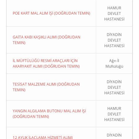
HAMUR
POE KART MAL ALIM İŞİ (DOĞRUDAN TEMIN)
DEVLET
HASTANESİ
DİYADİN
GAİTA KABI KAŞIKLI ALIMI (DOĞRUDAN
DEVLET
TEMIN)
HASTANESİ
İL MÜFTÜLÜĞÜ RESMİ ARAÇLARI İÇİN
Ağrı İl
AKARYAKIT ALIMI (DOĞRUDAN TEMIN)
Müftülüğü
DİYADİN
TESİSAT MALZEME ALIMI (DOĞRUDAN
DEVLET
TEMIN)
HASTANESİ
HAMUR
YANGIN ALGILAMA BUTONU MAL ALIM İŞİ
DEVLET
(DOĞRUDAN TEMIN)
HASTANESİ
DİYADİN
12 AYLIK İLAÇLAMA HİZMETİ ALIMI