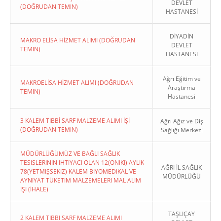
DEVLET
(DOĞRUDAN TEMIN)
HASTANESİ
DİYADİN
MAKRO ELİSA HİZMET ALIMI (DOĞRUDAN
DEVLET
TEMIN)
HASTANESİ
Ağrı Eğitim ve
MAKROELİSA HİZMET ALIMI (DOĞRUDAN
Araştırma
TEMIN)
Hastanesi
3 KALEM TIBBİ SARF MALZEME ALIMI İŞİ
Ağrı Ağız ve Diş
(DOĞRUDAN TEMIN)
Sağlığı Merkezi
MÜDÜRLÜĞÜMÜZ VE BAĞLI SAĞLIK
TESISLERININ IHTIYACI OLAN 12(ONIKI) AYLIK
AĞRI İL SAĞLIK
78(YETMIŞSEKIZ) KALEM BIYOMEDIKAL VE
MÜDÜRLÜĞÜ
AYNIYAT TÜKETIM MALZEMELERI MAL ALIM
İŞI (İHALE)
TAŞLIÇAY
2 KALEM TIBBI SARF MALZEME ALIMI