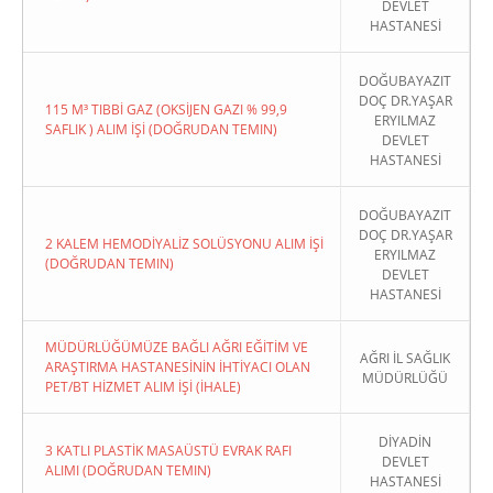
DEVLET
HASTANESİ
DOĞUBAYAZIT
DOÇ DR.YAŞAR
115 M³ TIBBİ GAZ (OKSİJEN GAZI % 99,9
ERYILMAZ
SAFLIK ) ALIM İŞİ (DOĞRUDAN TEMIN)
DEVLET
HASTANESİ
DOĞUBAYAZIT
DOÇ DR.YAŞAR
2 KALEM HEMODİYALİZ SOLÜSYONU ALIM İŞİ
ERYILMAZ
(DOĞRUDAN TEMIN)
DEVLET
HASTANESİ
MÜDÜRLÜĞÜMÜZE BAĞLI AĞRI EĞİTİM VE
AĞRI İL SAĞLIK
ARAŞTIRMA HASTANESİNİN İHTİYACI OLAN
MÜDÜRLÜĞÜ
PET/BT HİZMET ALIM İŞİ (İHALE)
DİYADİN
3 KATLI PLASTİK MASAÜSTÜ EVRAK RAFI
DEVLET
ALIMI (DOĞRUDAN TEMIN)
HASTANESİ