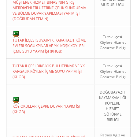
MÜŞTEREK HIZMET BINASININ GIRIŞ
MÜDÜRLÜĞÜ
MERDIVENLERI ÜZERINE ÇELIK SUNDURMA
VE BÖLME DUVAR YAPILMASI YAPIM IŞI
(DOĞRUDAN TEMIN)
Tutak İlçesi
TUTAK İLÇESI SUVAR-YK. KARAHALIT KÜME
Köylere Hizmet
EVLERI-SOĞUKPINAR VE YK. KÖŞK KÖYLERI
Götürme Birliği
İÇME SUYU YAPIM İŞI (KHGB)
TUTAK İLÇESI DIKBIYIK-BULUTPINAR VE YK.
Tutak İlçesi
KARGALIK KÖYLERI İÇME SUYU YAPIM İŞI
Köylere Hizmet
(KHGB)
Götürme Birliği
DOĞUBAYAZIT
KAYMAKAMLIĞI
KÖYLERE
KÖY OKULLARI ÇEVRE DUVARI YAPIM İŞI
HİZMET
(KHGB)
GÖTÜRME
BİRLİĞİ
Patnos Ağız ve