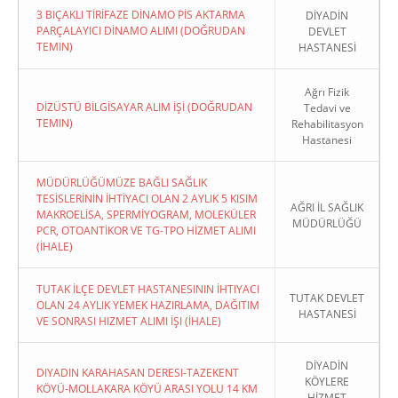
3 BIÇAKLI TİRİFAZE DİNAMO PİS AKTARMA
DİYADİN
PARÇALAYICI DİNAMO ALIMI (DOĞRUDAN
DEVLET
TEMIN)
HASTANESİ
Ağrı Fizik
DİZÜSTÜ BİLGİSAYAR ALIM İŞİ (DOĞRUDAN
Tedavi ve
TEMIN)
Rehabilitasyon
Hastanesi
MÜDÜRLÜĞÜMÜZE BAĞLI SAĞLIK
TESİSLERİNİN İHTİYACI OLAN 2 AYLIK 5 KISIM
AĞRI İL SAĞLIK
MAKROELİSA, SPERMİYOGRAM, MOLEKÜLER
MÜDÜRLÜĞÜ
PCR, OTOANTİKOR VE TG-TPO HİZMET ALIMI
(İHALE)
TUTAK İLÇE DEVLET HASTANESININ İHTIYACI
TUTAK DEVLET
OLAN 24 AYLIK YEMEK HAZIRLAMA, DAĞITIM
HASTANESİ
VE SONRASI HIZMET ALIMI İŞI (İHALE)
DİYADİN
DIYADIN KARAHASAN DERESI-TAZEKENT
KÖYLERE
KÖYÜ-MOLLAKARA KÖYÜ ARASI YOLU 14 KM
HİZMET