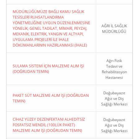
MÜDÜRLÜĞÜMÜZE BAĞLI KAMU SAĞLIK
TESİSLERİ RUHSATLANDIRMA
YÖNETMELİĞİNE UYGUN DÜZENLENMESİNE
AĞRI İL SAĞLIK
YÖNELİK; GENEL TADİLAT, MİMARİ, PEYZAJ,
MÜDÜRLÜĞÜ
MEKANİK, ELEKTRİK, YANGIN VE ALTYAPI,
UYGULAMA PROJELERİ İLE İHALE
DÖKÜMANLARININ HAZIRLANMASI (İHALE)
Ağrı Fizik
SULAMA SİSTEMİ İÇİN MALZEME ALIM İŞİ
Tedavi ve
(DOĞRUDAN TEMIN)
Rehabilitasyon
Hastanesi
Doğubayazıt
PAKET SÜT MALZEME ALIM İŞİ (DOĞRUDAN
Ağız ve Diş
TEMIN)
Sağlığı Merkezi
CİHAZ YÜZEY DEZENFEKTANI ALHEDİTSİZ
Doğubayazıt
FOSFATSIZ MENDİL (100LÜK PAKET)
Ağız ve Diş
MALZEME ALIM İŞİ (DOĞRUDAN TEMIN)
Sağlığı Merkezi