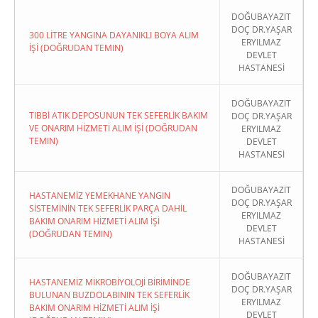
DOĞUBAYAZIT
DOÇ DR.YAŞAR
300 LİTRE YANGINA DAYANIKLI BOYA ALIM
ERYILMAZ
İŞİ (DOĞRUDAN TEMIN)
DEVLET
HASTANESİ
DOĞUBAYAZIT
TIBBİ ATIK DEPOSUNUN TEK SEFERLİK BAKIM
DOÇ DR.YAŞAR
VE ONARIM HİZMETİ ALIM İŞİ (DOĞRUDAN
ERYILMAZ
TEMIN)
DEVLET
HASTANESİ
DOĞUBAYAZIT
HASTANEMİZ YEMEKHANE YANGIN
DOÇ DR.YAŞAR
SİSTEMİNİN TEK SEFERLİK PARÇA DAHİL
ERYILMAZ
BAKIM ONARIM HİZMETİ ALIM İŞİ
DEVLET
(DOĞRUDAN TEMIN)
HASTANESİ
DOĞUBAYAZIT
HASTANEMİZ MİKROBİYOLOJİ BİRİMİNDE
DOÇ DR.YAŞAR
BULUNAN BUZDOLABININ TEK SEFERLİK
ERYILMAZ
BAKIM ONARIM HİZMETİ ALIM İŞİ
DEVLET