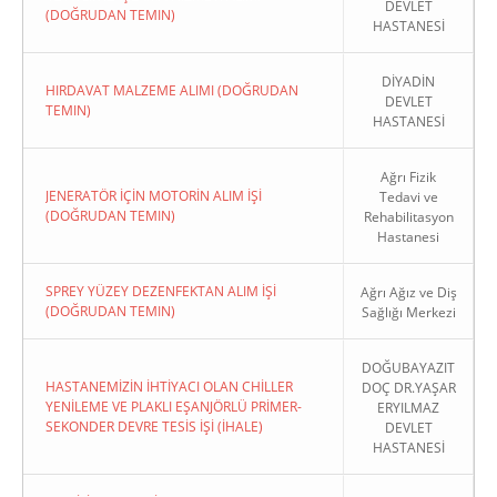
DEVLET
(DOĞRUDAN TEMIN)
HASTANESİ
DİYADİN
HIRDAVAT MALZEME ALIMI (DOĞRUDAN
DEVLET
TEMIN)
HASTANESİ
Ağrı Fizik
JENERATÖR İÇİN MOTORİN ALIM İŞİ
Tedavi ve
(DOĞRUDAN TEMIN)
Rehabilitasyon
Hastanesi
SPREY YÜZEY DEZENFEKTAN ALIM İŞİ
Ağrı Ağız ve Diş
(DOĞRUDAN TEMIN)
Sağlığı Merkezi
DOĞUBAYAZIT
HASTANEMİZİN İHTİYACI OLAN CHİLLER
DOÇ DR.YAŞAR
YENİLEME VE PLAKLI EŞANJÖRLÜ PRİMER-
ERYILMAZ
SEKONDER DEVRE TESİS İŞİ (İHALE)
DEVLET
HASTANESİ