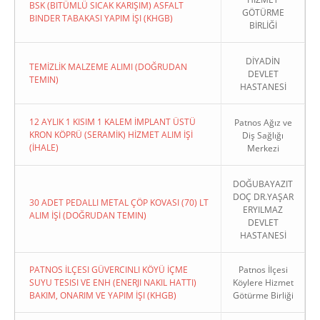
BSK (BITÜMLÜ SICAK KARIŞIM) ASFALT
GÖTÜRME
BINDER TABAKASI YAPIM İŞI (KHGB)
BİRLİĞİ
DİYADİN
TEMİZLİK MALZEME ALIMI (DOĞRUDAN
DEVLET
TEMIN)
HASTANESİ
12 AYLIK 1 KISIM 1 KALEM İMPLANT ÜSTÜ
Patnos Ağız ve
KRON KÖPRÜ (SERAMİK) HİZMET ALIM İŞİ
Diş Sağlığı
(İHALE)
Merkezi
DOĞUBAYAZIT
DOÇ DR.YAŞAR
30 ADET PEDALLI METAL ÇÖP KOVASI (70) LT
ERYILMAZ
ALIM İŞİ (DOĞRUDAN TEMIN)
DEVLET
HASTANESİ
PATNOS İLÇESI GÜVERCINLI KÖYÜ İÇME
Patnos İlçesi
SUYU TESISI VE ENH (ENERJI NAKIL HATTI)
Köylere Hizmet
BAKIM, ONARIM VE YAPIM İŞI (KHGB)
Götürme Birliği