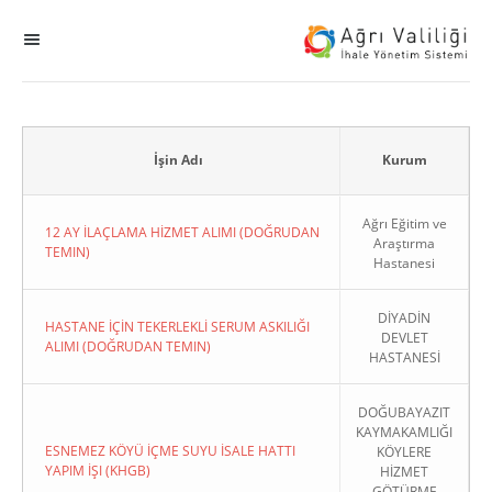
MENÜ
Ana Sayfa
ihale
İşin Adı
Kurum
Dogrudan Temin
Ağrı Eğitim ve
12 AY İLAÇLAMA HİZMET ALIMI (DOĞRUDAN
Araştırma
TEMIN)
Hastanesi
Sodes
DİYADİN
KHGB
HASTANE İÇİN TEKERLEKLİ SERUM ASKILIĞI
DEVLET
ALIMI (DOĞRUDAN TEMIN)
HASTANESİ
Okul
DOĞUBAYAZIT
KAYMAKAMLIĞI
Sonuçlanan Kayıtlar
ESNEMEZ KÖYÜ İÇME SUYU İSALE HATTI
KÖYLERE
YAPIM İŞI (KHGB)
HİZMET
Kapat
GÖTÜRME