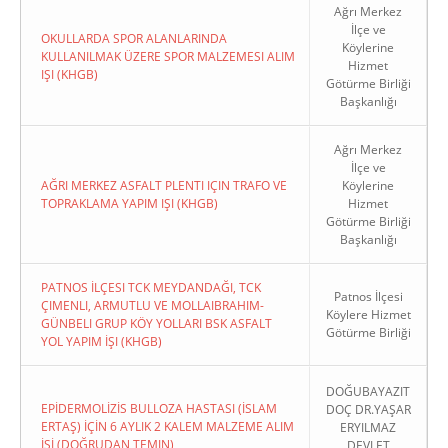
Ağrı Merkez
İlçe ve
OKULLARDA SPOR ALANLARINDA
Köylerine
KULLANILMAK ÜZERE SPOR MALZEMESI ALIM
Hizmet
IŞI (KHGB)
Götürme Birliği
Başkanlığı
Ağrı Merkez
İlçe ve
AĞRI MERKEZ ASFALT PLENTI IÇIN TRAFO VE
Köylerine
TOPRAKLAMA YAPIM IŞI (KHGB)
Hizmet
Götürme Birliği
Başkanlığı
PATNOS İLÇESI TCK MEYDANDAĞI, TCK
Patnos İlçesi
ÇIMENLI, ARMUTLU VE MOLLAIBRAHIM-
Köylere Hizmet
GÜNBELI GRUP KÖY YOLLARI BSK ASFALT
Götürme Birliği
YOL YAPIM İŞI (KHGB)
DOĞUBAYAZIT
EPİDERMOLİZİS BULLOZA HASTASI (İSLAM
DOÇ DR.YAŞAR
ERTAŞ) İÇİN 6 AYLIK 2 KALEM MALZEME ALIM
ERYILMAZ
İŞİ (DOĞRUDAN TEMIN)
DEVLET