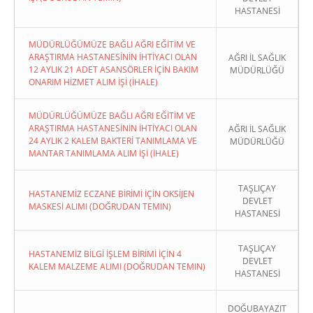
HASTANESİ
MÜDÜRLÜĞÜMÜZE BAĞLI AĞRI EĞİTİM VE
ARAŞTIRMA HASTANESİNİN İHTİYACI OLAN
AĞRI İL SAĞLIK
12 AYLIK 21 ADET ASANSÖRLER İÇİN BAKIM
MÜDÜRLÜĞÜ
ONARIM HİZMET ALIM İŞİ (İHALE)
MÜDÜRLÜĞÜMÜZE BAĞLI AĞRI EĞİTİM VE
ARAŞTIRMA HASTANESİNİN İHTİYACI OLAN
AĞRI İL SAĞLIK
24 AYLIK 2 KALEM BAKTERİ TANIMLAMA VE
MÜDÜRLÜĞÜ
MANTAR TANIMLAMA ALIM İŞİ (İHALE)
TAŞLIÇAY
HASTANEMİZ ECZANE BİRİMİ İÇİN OKSİJEN
DEVLET
MASKESİ ALIMI (DOĞRUDAN TEMIN)
HASTANESİ
TAŞLIÇAY
HASTANEMİZ BİLGİ İŞLEM BİRİMİ İÇİN 4
DEVLET
KALEM MALZEME ALIMI (DOĞRUDAN TEMIN)
HASTANESİ
DOĞUBAYAZIT