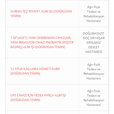
Ağrı Fizik
SÜREKLİ İŞÇİ KIYAFET ALIM İŞİ (DOĞRUDAN
Tedavi ve
TEMIN)
Rehabilitasyon
Hastanesi
DOĞUBAYAZIT
1 M³ (ADET) YARA DEBRİDMAN CİHAZLARI,
DOÇ DR.YAŞAR
YARA İRİGASYON CİHAZI PNOMATİK (POZİTİF
ERYILMAZ
BASINÇ) ALIM İŞİ (DOĞRUDAN TEMIN)
DEVLET
HASTANESİ
Ağrı Fizik
12 AYLIK İLAÇLAMA HİZMETİ ALIMI
Tedavi ve
(DOĞRUDAN TEMIN)
Rehabilitasyon
Hastanesi
Ağrı Fizik
UPS CİHAZI İÇİN YEDEK PARÇA ALIM İŞİ
Tedavi ve
(DOĞRUDAN TEMIN)
Rehabilitasyon
Hastanesi