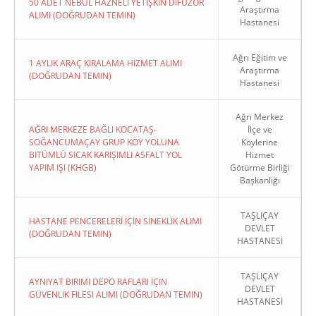
50 ADET NEBÜL HAZNELİ YETİŞKİN DİFÜZÖR
Araştırma
ALIMI (DOĞRUDAN TEMIN)
Hastanesi
Ağrı Eğitim ve
1 AYLIK ARAÇ KİRALAMA HİZMET ALIMI
Araştırma
(DOĞRUDAN TEMIN)
Hastanesi
Ağrı Merkez
AĞRI MERKEZE BAĞLI KOCATAŞ-
İlçe ve
SOĞANCUMAÇAY GRUP KÖY YOLUNA
Köylerine
BITÜMLÜ SICAK KARIŞIMLI ASFALT YOL
Hizmet
YAPIM IŞI (KHGB)
Götürme Birliği
Başkanlığı
TAŞLIÇAY
HASTANE PENCERELERİ İÇİN SİNEKLİK ALIMI
DEVLET
(DOĞRUDAN TEMIN)
HASTANESİ
TAŞLIÇAY
AYNIYAT BIRIMI DEPO RAFLARI İÇIN
DEVLET
GÜVENLIK FILESI ALIMI (DOĞRUDAN TEMIN)
HASTANESİ