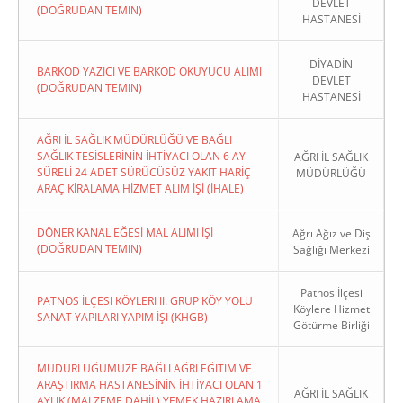
DEVLET
(DOĞRUDAN TEMIN)
HASTANESİ
DİYADİN
BARKOD YAZICI VE BARKOD OKUYUCU ALIMI
DEVLET
(DOĞRUDAN TEMIN)
HASTANESİ
AĞRI İL SAĞLIK MÜDÜRLÜĞÜ VE BAĞLI
SAĞLIK TESİSLERİNİN İHTİYACI OLAN 6 AY
AĞRI İL SAĞLIK
SÜRELİ 24 ADET SÜRÜCÜSÜZ YAKIT HARİÇ
MÜDÜRLÜĞÜ
ARAÇ KİRALAMA HİZMET ALIM İŞİ (İHALE)
DÖNER KANAL EĞESİ MAL ALIMI İŞİ
Ağrı Ağız ve Diş
(DOĞRUDAN TEMIN)
Sağlığı Merkezi
Patnos İlçesi
PATNOS İLÇESI KÖYLERI II. GRUP KÖY YOLU
Köylere Hizmet
SANAT YAPILARI YAPIM İŞI (KHGB)
Götürme Birliği
MÜDÜRLÜĞÜMÜZE BAĞLI AĞRI EĞİTİM VE
ARAŞTIRMA HASTANESİNİN İHTİYACI OLAN 1
AĞRI İL SAĞLIK
AYLIK (MALZEME DAHİL) YEMEK HAZIRLAMA