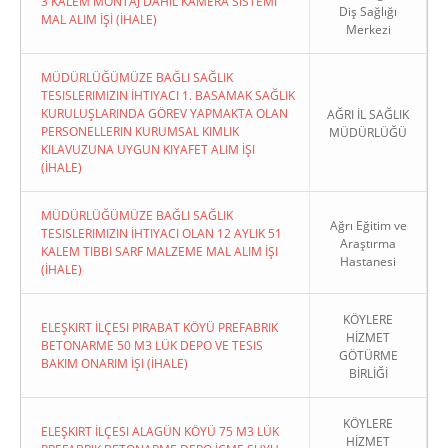
3 KALEM MONTAJ DAHİL KAMERA SİSTEMİ
Diş Sağlığı
MAL ALIM İŞİ (İHALE)
Merkezi
MÜDÜRLÜĞÜMÜZE BAĞLI SAĞLIK
TESISLERIMIZIN İHTIYACI 1. BASAMAK SAĞLIK
KURULUŞLARINDA GÖREV YAPMAKTA OLAN
AĞRI İL SAĞLIK
PERSONELLERIN KURUMSAL KIMLIK
MÜDÜRLÜĞÜ
KILAVUZUNA UYGUN KIYAFET ALIM İŞI
(İHALE)
MÜDÜRLÜĞÜMÜZE BAĞLI SAĞLIK
Ağrı Eğitim ve
TESISLERIMIZIN İHTIYACI OLAN 12 AYLIK 51
Araştırma
KALEM TIBBI SARF MALZEME MAL ALIM İŞI
Hastanesi
(İHALE)
KÖYLERE
ELEŞKIRT İLÇESI PIRABAT KÖYÜ PREFABRIK
HİZMET
BETONARME 50 M3 LÜK DEPO VE TESIS
GÖTÜRME
BAKIM ONARIM İŞI (İHALE)
BİRLİĞİ
KÖYLERE
ELEŞKIRT İLÇESI ALAGÜN KÖYÜ 75 M3 LÜK
HİZMET