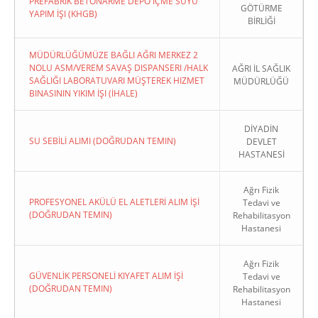
PREFABRIK BETONARME DEPO İÇME SUYU
GÖTÜRME
YAPIM İŞI (KHGB)
BİRLİĞİ
MÜDÜRLÜĞÜMÜZE BAĞLI AĞRI MERKEZ 2
NOLU ASM/VEREM SAVAŞ DISPANSERI /HALK
AĞRI İL SAĞLIK
SAĞLIĞI LABORATUVARI MÜŞTEREK HIZMET
MÜDÜRLÜĞÜ
BINASININ YIKIM İŞI (İHALE)
DİYADİN
SU SEBİLİ ALIMI (DOĞRUDAN TEMIN)
DEVLET
HASTANESİ
Ağrı Fizik
PROFESYONEL AKÜLÜ EL ALETLERİ ALIM İŞİ
Tedavi ve
(DOĞRUDAN TEMIN)
Rehabilitasyon
Hastanesi
Ağrı Fizik
GÜVENLİK PERSONELİ KIYAFET ALIM İŞİ
Tedavi ve
(DOĞRUDAN TEMIN)
Rehabilitasyon
Hastanesi