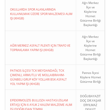
Ağrı Merkez
İlçe ve
OKULLARDA SPOR ALANLARINDA
Köylerine
KULLANILMAK ÜZERE SPOR MALZEMESI ALIM
Hizmet
IŞI (KHGB)
Götürme Birliği
Başkanlığı
Ağrı Merkez
İlçe ve
AĞRI MERKEZ ASFALT PLENTI IÇIN TRAFO VE
Köylerine
TOPRAKLAMA YAPIM IŞI (KHGB)
Hizmet
Götürme Birliği
Başkanlığı
PATNOS İLÇESI TCK MEYDANDAĞI, TCK
Patnos İlçesi
ÇIMENLI, ARMUTLU VE MOLLAIBRAHIM-
Köylere Hizmet
GÜNBELI GRUP KÖY YOLLARI BSK ASFALT
Götürme Birliği
YOL YAPIM İŞI (KHGB)
DOĞUBAYAZIT
EPİDERMOLİZİS BULLOZA HASTASI (İSLAM
DOÇ DR.YAŞAR
ERTAŞ) İÇİN 6 AYLIK 2 KALEM MALZEME ALIM
ERYILMAZ
İŞİ (DOĞRUDAN TEMIN)
DEVLET