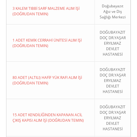
Doğubayazıt
3 KALEM TIBBİ SARF MALZEME ALIM İŞİ
Ağız ve Diş
(DOĞRUDAN TEMIN)
Sağlığı Merkezi
DOĞUBAYAZIT
DOÇ DR.YAŞAR
1 ADET KEMİK CERRAHİ ÜNİTESİ ALIM İŞİ
ERYILMAZ
(DOĞRUDAN TEMIN)
DEVLET
HASTANESİ
DOĞUBAYAZIT
DOÇ DR.YAŞAR
80 ADET (ALTILI) HAFİF YÜK RAFI ALIM İŞİ
ERYILMAZ
(DOĞRUDAN TEMIN)
DEVLET
HASTANESİ
DOĞUBAYAZIT
DOÇ DR.YAŞAR
15 ADET KENDİLİĞİNDEN KAPANAN ACİL
ERYILMAZ
ÇIKIŞ KAPISI ALIM İŞİ (DOĞRUDAN TEMIN)
DEVLET
HASTANESİ