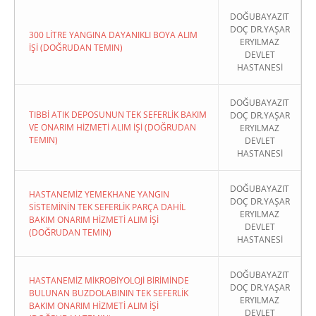
DOĞUBAYAZIT
DOÇ DR.YAŞAR
300 LİTRE YANGINA DAYANIKLI BOYA ALIM
ERYILMAZ
İŞİ (DOĞRUDAN TEMIN)
DEVLET
HASTANESİ
DOĞUBAYAZIT
TIBBİ ATIK DEPOSUNUN TEK SEFERLİK BAKIM
DOÇ DR.YAŞAR
VE ONARIM HİZMETİ ALIM İŞİ (DOĞRUDAN
ERYILMAZ
TEMIN)
DEVLET
HASTANESİ
DOĞUBAYAZIT
HASTANEMİZ YEMEKHANE YANGIN
DOÇ DR.YAŞAR
SİSTEMİNİN TEK SEFERLİK PARÇA DAHİL
ERYILMAZ
BAKIM ONARIM HİZMETİ ALIM İŞİ
DEVLET
(DOĞRUDAN TEMIN)
HASTANESİ
DOĞUBAYAZIT
HASTANEMİZ MİKROBİYOLOJİ BİRİMİNDE
DOÇ DR.YAŞAR
BULUNAN BUZDOLABININ TEK SEFERLİK
ERYILMAZ
BAKIM ONARIM HİZMETİ ALIM İŞİ
DEVLET