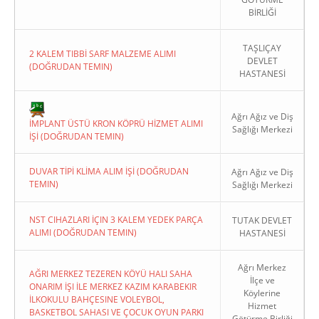
BİRLİĞİ
TAŞLIÇAY
2 KALEM TIBBİ SARF MALZEME ALIMI
DEVLET
(DOĞRUDAN TEMIN)
HASTANESİ
Copyright 2022. Ağrı Valiliği
Ağrı Ağız ve Diş
İMPLANT ÜSTÜ KRON KÖPRÜ HİZMET ALIMI
Sağlığı Merkezi
İŞİ (DOĞRUDAN TEMIN)
DUVAR TİPİ KLİMA ALIM İŞİ (DOĞRUDAN
Ağrı Ağız ve Diş
TEMIN)
Sağlığı Merkezi
NST CIHAZLARI İÇIN 3 KALEM YEDEK PARÇA
TUTAK DEVLET
ALIMI (DOĞRUDAN TEMIN)
HASTANESİ
Ağrı Merkez
AĞRI MERKEZ TEZEREN KÖYÜ HALI SAHA
İlçe ve
ONARIM İŞI İLE MERKEZ KAZIM KARABEKIR
Köylerine
İLKOKULU BAHÇESINE VOLEYBOL,
Hizmet
BASKETBOL SAHASI VE ÇOCUK OYUN PARKI
Götürme Birliği