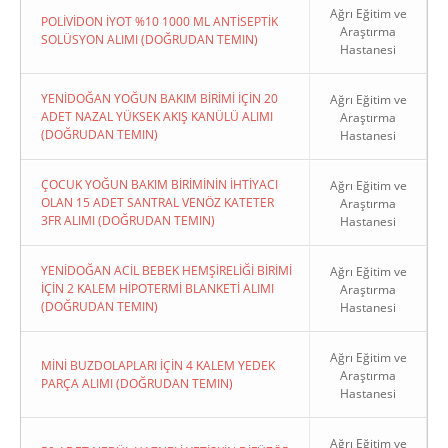
Ağrı Eğitim ve
POLİVİDON İYOT %10 1000 ML ANTİSEPTİK
Araştırma
SOLÜSYON ALIMI (DOĞRUDAN TEMIN)
Hastanesi
YENİDOĞAN YOĞUN BAKIM BİRİMİ İÇİN 20
Ağrı Eğitim ve
ADET NAZAL YÜKSEK AKIŞ KANÜLÜ ALIMI
Araştırma
(DOĞRUDAN TEMIN)
Hastanesi
ÇOCUK YOĞUN BAKIM BİRİMİNİN İHTİYACI
Ağrı Eğitim ve
OLAN 15 ADET SANTRAL VENÖZ KATETER
Araştırma
3FR ALIMI (DOĞRUDAN TEMIN)
Hastanesi
YENİDOĞAN ACİL BEBEK HEMŞİRELİĞİ BİRİMİ
Ağrı Eğitim ve
İÇİN 2 KALEM HİPOTERMİ BLANKETİ ALIMI
Araştırma
(DOĞRUDAN TEMIN)
Hastanesi
Ağrı Eğitim ve
MİNİ BUZDOLAPLARI İÇİN 4 KALEM YEDEK
Araştırma
PARÇA ALIMI (DOĞRUDAN TEMIN)
Hastanesi
Ağrı Eğitim ve