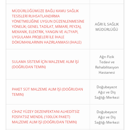
MÜDÜRLÜĞÜMÜZE BAĞLI KAMU SAĞLIK
TESİSLERİ RUHSATLANDIRMA
YÖNETMELİĞİNE UYGUN DÜZENLENMESİNE
AĞRI İL SAĞLIK
YÖNELİK; GENEL TADİLAT, MİMARİ, PEYZAJ,
MÜDÜRLÜĞÜ
MEKANİK, ELEKTRİK, YANGIN VE ALTYAPI,
UYGULAMA PROJELERİ İLE İHALE
DÖKÜMANLARININ HAZIRLANMASI (İHALE)
Ağrı Fizik
SULAMA SİSTEMİ İÇİN MALZEME ALIM İŞİ
Tedavi ve
(DOĞRUDAN TEMIN)
Rehabilitasyon
Hastanesi
Doğubayazıt
PAKET SÜT MALZEME ALIM İŞİ (DOĞRUDAN
Ağız ve Diş
TEMIN)
Sağlığı Merkezi
CİHAZ YÜZEY DEZENFEKTANI ALHEDİTSİZ
Doğubayazıt
FOSFATSIZ MENDİL (100LÜK PAKET)
Ağız ve Diş
MALZEME ALIM İŞİ (DOĞRUDAN TEMIN)
Sağlığı Merkezi