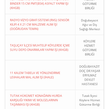
BINDER 15 CM PMT(BSK) ASFALT YAPIM İŞI
GÖTÜRME
(KHGB)
BİRLİĞİ
RADYO VİZYO GRAFİ SİSTEMİ (RVG) SENSÖR
Doğubayazıt
KILIFI 4 X 21 CM MALZEME ALIM İŞİ
Ağız ve Diş
(DOĞRUDAN TEMIN)
Sağlığı Merkezi
KÖYLERE
TAŞLIÇAY İLÇESİ MUHTELİF KÖYLERDE İÇME
HİZMET
SUYU DEPO ONARIMLARI YAPIM İŞİ (KHGB)
GÖTÜRME
BİRLİĞİ
DOĞUBAYAZIT
DOÇ DR.YAŞAR
11 KALEM TABELA VE YÖNLENDİRME
ERYILMAZ
LEVHALARI MAL ALIM İŞİ (İHALE)
DEVLET
HASTANESİ
TUTAK HÜKÜMET KONAĞININ HURDA
Tutak İlçesi
KARŞILIĞI YIKIMI VE MOLOZLARININ
Köylere Hizmet
TAŞINMASI İŞI (KHGB)
Götürme Birliği