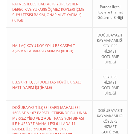
PATNOS İLÇESI BALTACIK, YÜREKVEREN,
Patnos İlçesi
DERECIK VE YUKARIGÖÇMEZ KÖYLERI İÇME
Köylere Hizmet
SUYU TESISI BAKIM, ONARIM VE YAPIM İŞI
Götürme Birliği
(KHGB)
DOĞUBAYAZIT
KAYMAKAMLIĞI
HALLAÇ KÖYÜ KÖY YOLU BSK ASFALT
KÖYLERE
AŞINMA TABAKASI YAPIM İŞI (KHGB)
HİZMET
GÖTÜRME
BİRLİĞİ
KÖYLERE
ELEŞKIRT İLÇESI DOLUTAŞ KÖYÜ EK İSALE
HİZMET
HATTI YAPIM İŞI (İHALE)
GÖTÜRME
BİRLİĞİ
DOĞUBAYAZIT İLÇESI BARIŞ MAHALLESI
DOĞUBAYAZIT
1608 ADA 167 PARSEL İÇERISINDE BULUNAN
KAYMAKAMLIĞI
MERKEZ YİBO VE 2 ADET PANSIYON BINASI
KÖYLERE
İLE HÜRRIYET MAHALLESI 611 ADA 11
HİZMET
PARSEL ÜZERINDEKI 75. YIL İLK VE
GÖTÜRME