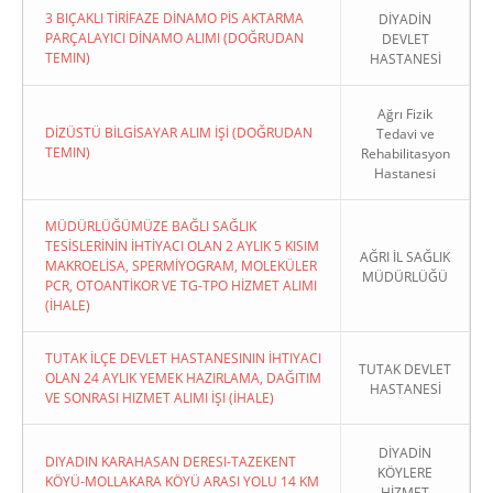
3 BIÇAKLI TİRİFAZE DİNAMO PİS AKTARMA
DİYADİN
PARÇALAYICI DİNAMO ALIMI (DOĞRUDAN
DEVLET
TEMIN)
HASTANESİ
Ağrı Fizik
DİZÜSTÜ BİLGİSAYAR ALIM İŞİ (DOĞRUDAN
Tedavi ve
TEMIN)
Rehabilitasyon
Hastanesi
MÜDÜRLÜĞÜMÜZE BAĞLI SAĞLIK
TESİSLERİNİN İHTİYACI OLAN 2 AYLIK 5 KISIM
AĞRI İL SAĞLIK
MAKROELİSA, SPERMİYOGRAM, MOLEKÜLER
MÜDÜRLÜĞÜ
PCR, OTOANTİKOR VE TG-TPO HİZMET ALIMI
(İHALE)
TUTAK İLÇE DEVLET HASTANESININ İHTIYACI
TUTAK DEVLET
OLAN 24 AYLIK YEMEK HAZIRLAMA, DAĞITIM
HASTANESİ
VE SONRASI HIZMET ALIMI İŞI (İHALE)
DİYADİN
DIYADIN KARAHASAN DERESI-TAZEKENT
KÖYLERE
KÖYÜ-MOLLAKARA KÖYÜ ARASI YOLU 14 KM
HİZMET