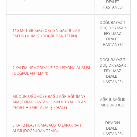
DEVLET
HASTANESİ
DOĞUBAYAZIT
DOÇ DR.YAŞAR
115 M³ TIBBİ GAZ (OKSİJEN GAZI % 99,9
ERYILMAZ
SAFLIK ) ALIM İŞİ (DOĞRUDAN TEMIN)
DEVLET
HASTANESİ
DOĞUBAYAZIT
DOÇ DR.YAŞAR
2 KALEM HEMODİYALİZ SOLÜSYONU ALIM İŞİ
ERYILMAZ
(DOĞRUDAN TEMIN)
DEVLET
HASTANESİ
MÜDÜRLÜĞÜMÜZE BAĞLI AĞRI EĞİTİM VE
AĞRI İL SAĞLIK
ARAŞTIRMA HASTANESİNİN İHTİYACI OLAN
MÜDÜRLÜĞÜ
PET/BT HİZMET ALIM İŞİ (İHALE)
DİYADİN
3 KATLI PLASTİK MASAÜSTÜ EVRAK RAFI
DEVLET
ALIMI (DOĞRUDAN TEMIN)
HASTANESİ