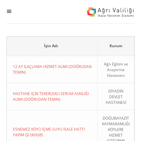
MENÜ
Ana Sayfa
ihale
İşin Adı
Kurum
Dogrudan Temin
Ağrı Eğitim ve
12 AY İLAÇLAMA HİZMET ALIMI (DOĞRUDAN
Araştırma
TEMIN)
Hastanesi
Sodes
DİYADİN
KHGB
HASTANE İÇİN TEKERLEKLİ SERUM ASKILIĞI
DEVLET
ALIMI (DOĞRUDAN TEMIN)
HASTANESİ
Okul
DOĞUBAYAZIT
KAYMAKAMLIĞI
Sonuçlanan Kayıtlar
ESNEMEZ KÖYÜ İÇME SUYU İSALE HATTI
KÖYLERE
YAPIM İŞI (KHGB)
HİZMET
Kapat
GÖTÜRME