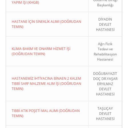
YAPIM İŞI (KHGB)
Başkanlığı
DİYADİN
HASTANE İÇİN SİNEKLİK ALIMI (DOĞRUDAN
DEVLET
TEMIN)
HASTANESİ
Ağrı Fizik
KLİMA BAKIM VE ONARIM HİZMET İŞİ
Tedavi ve
(DOĞRUDAN TEMIN)
Rehabilitasyon
Hastanesi
DOĞUBAYAZIT
HASTANEMİZ İHTİYACINA BİNAEN 2 KALEM
DOÇ DR.YAŞAR
TIBBİ SARF MALZEME ALIM İŞİ (DOĞRUDAN
ERYILMAZ
TEMIN)
DEVLET
HASTANESİ
TAŞLIÇAY
TIBBİ ATIK POŞETİ MAL ALIMI (DOĞRUDAN
DEVLET
TEMIN)
HASTANESİ