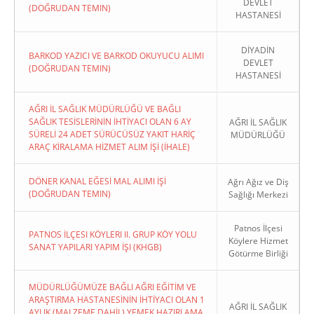
DEVLET
(DOĞRUDAN TEMIN)
HASTANESİ
DİYADİN
BARKOD YAZICI VE BARKOD OKUYUCU ALIMI
DEVLET
(DOĞRUDAN TEMIN)
HASTANESİ
AĞRI İL SAĞLIK MÜDÜRLÜĞÜ VE BAĞLI
SAĞLIK TESİSLERİNİN İHTİYACI OLAN 6 AY
AĞRI İL SAĞLIK
SÜRELİ 24 ADET SÜRÜCÜSÜZ YAKIT HARİÇ
MÜDÜRLÜĞÜ
ARAÇ KİRALAMA HİZMET ALIM İŞİ (İHALE)
DÖNER KANAL EĞESİ MAL ALIMI İŞİ
Ağrı Ağız ve Diş
(DOĞRUDAN TEMIN)
Sağlığı Merkezi
Patnos İlçesi
PATNOS İLÇESI KÖYLERI II. GRUP KÖY YOLU
Köylere Hizmet
SANAT YAPILARI YAPIM İŞI (KHGB)
Götürme Birliği
MÜDÜRLÜĞÜMÜZE BAĞLI AĞRI EĞİTİM VE
ARAŞTIRMA HASTANESİNİN İHTİYACI OLAN 1
AĞRI İL SAĞLIK
AYLIK (MALZEME DAHİL) YEMEK HAZIRLAMA