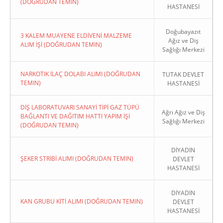
(DOĞRUDAN TEMIN)
HASTANESİ
Doğubayazıt
3 KALEM MUAYENE ELDİVENİ MALZEME
Ağız ve Diş
ALIM İŞİ (DOĞRUDAN TEMIN)
Sağlığı Merkezi
NARKOTIK İLAÇ DOLABI ALIMI (DOĞRUDAN
TUTAK DEVLET
TEMIN)
HASTANESİ
DİŞ LABORATUVARI SANAYİ TİPİ GAZ TÜPÜ
Ağrı Ağız ve Diş
BAĞLANTI VE DAĞITIM HATTI YAPIM İŞİ
Sağlığı Merkezi
(DOĞRUDAN TEMIN)
DİYADİN
ŞEKER STRİBİ ALIMI (DOĞRUDAN TEMIN)
DEVLET
HASTANESİ
DİYADİN
KAN GRUBU KİTİ ALIMI (DOĞRUDAN TEMIN)
DEVLET
HASTANESİ