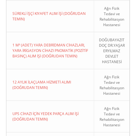
Ağrı Fizik
SÜREKLİ İŞÇİ KIYAFET ALIM İŞİ (DOĞRUDAN
Tedavi ve
TEMIN)
Rehabilitasyon
Hastanesi
DOĞUBAYAZIT
1 M³ (ADET) YARA DEBRİDMAN CİHAZLARI,
DOÇ DR.YAŞAR
YARA İRİGASYON CİHAZI PNOMATİK (POZİTİF
ERYILMAZ
BASINÇ) ALIM İŞİ (DOĞRUDAN TEMIN)
DEVLET
HASTANESİ
Ağrı Fizik
12 AYLIK İLAÇLAMA HİZMETİ ALIMI
Tedavi ve
(DOĞRUDAN TEMIN)
Rehabilitasyon
Hastanesi
Ağrı Fizik
UPS CİHAZI İÇİN YEDEK PARÇA ALIM İŞİ
Tedavi ve
(DOĞRUDAN TEMIN)
Rehabilitasyon
Hastanesi