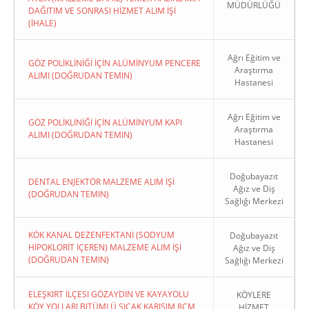
MÜDÜRLÜĞÜ
DAĞITIM VE SONRASI HİZMET ALIM İŞİ
(İHALE)
Ağrı Eğitim ve
GÖZ POLİKLİNİĞİ İÇİN ALÜMİNYUM PENCERE
Araştırma
ALIMI (DOĞRUDAN TEMIN)
Hastanesi
Ağrı Eğitim ve
GÖZ POLİKLİNİĞİ İÇİN ALÜMİNYUM KAPI
Araştırma
ALIMI (DOĞRUDAN TEMIN)
Hastanesi
Doğubayazıt
DENTAL ENJEKTÖR MALZEME ALIM İŞİ
Ağız ve Diş
(DOĞRUDAN TEMIN)
Sağlığı Merkezi
KÖK KANAL DEZENFEKTANI (SODYUM
Doğubayazıt
HİPOKLORİT İÇEREN) MALZEME ALIM İŞİ
Ağız ve Diş
(DOĞRUDAN TEMIN)
Sağlığı Merkezi
ELEŞKIRT İLÇESI GÖZAYDIN VE KAYAYOLU
KÖYLERE
KÖY YOLLARI BITÜMLÜ SICAK KARIŞIM 8CM
HİZMET