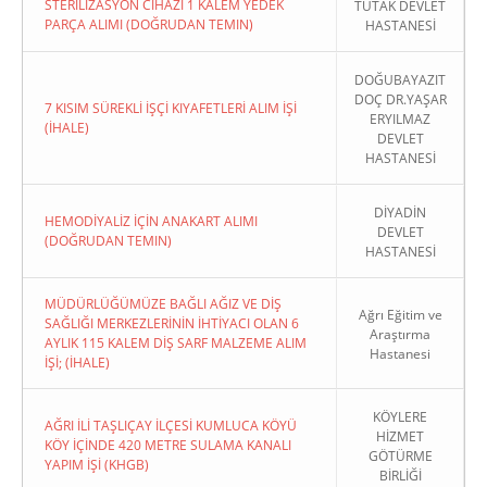
STERİLİZASYON CİHAZI 1 KALEM YEDEK
TUTAK DEVLET
PARÇA ALIMI (DOĞRUDAN TEMIN)
HASTANESİ
DOĞUBAYAZIT
DOÇ DR.YAŞAR
7 KISIM SÜREKLİ İŞÇİ KIYAFETLERİ ALIM İŞİ
ERYILMAZ
(İHALE)
DEVLET
HASTANESİ
DİYADİN
HEMODİYALİZ İÇİN ANAKART ALIMI
DEVLET
(DOĞRUDAN TEMIN)
HASTANESİ
MÜDÜRLÜĞÜMÜZE BAĞLI AĞIZ VE DİŞ
Ağrı Eğitim ve
SAĞLIĞI MERKEZLERİNİN İHTİYACI OLAN 6
Araştırma
AYLIK 115 KALEM DİŞ SARF MALZEME ALIM
Hastanesi
İŞİ; (İHALE)
KÖYLERE
AĞRI İLİ TAŞLIÇAY İLÇESİ KUMLUCA KÖYÜ
HİZMET
KÖY İÇİNDE 420 METRE SULAMA KANALI
GÖTÜRME
YAPIM İŞİ (KHGB)
BİRLİĞİ