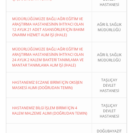
HASTANESİ
MÜDÜRLÜĞÜMÜZE BAĞLI AĞRI EĞİTİM VE
ARAŞTIRMA HASTANESİNİN İHTİYACI OLAN
AĞRI İL SAĞLIK
12 AYLIK 21 ADET ASANSÖRLER İÇİN BAKIM
MÜDÜRLÜĞÜ
ONARIM HİZMET ALIM İŞİ (İHALE)
MÜDÜRLÜĞÜMÜZE BAĞLI AĞRI EĞİTİM VE
ARAŞTIRMA HASTANESİNİN İHTİYACI OLAN
AĞRI İL SAĞLIK
24 AYLIK 2 KALEM BAKTERİ TANIMLAMA VE
MÜDÜRLÜĞÜ
MANTAR TANIMLAMA ALIM İŞİ (İHALE)
TAŞLIÇAY
HASTANEMİZ ECZANE BİRİMİ İÇİN OKSİJEN
DEVLET
MASKESİ ALIMI (DOĞRUDAN TEMIN)
HASTANESİ
TAŞLIÇAY
HASTANEMİZ BİLGİ İŞLEM BİRİMİ İÇİN 4
DEVLET
KALEM MALZEME ALIMI (DOĞRUDAN TEMIN)
HASTANESİ
DOĞUBAYAZIT