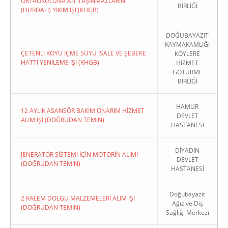
ORTAOKULUNA AIT TAŞINMAZLARIN
BİRLİĞİ
(HURDALI) YIKIM İŞI (KHGB)
DOĞUBAYAZIT
KAYMAKAMLIĞI
ÇETENLI KÖYÜ İÇME SUYU İSALE VE ŞEBEKE
KÖYLERE
HATTI YENILEME İŞI (KHGB)
HİZMET
GÖTÜRME
BİRLİĞİ
HAMUR
12 AYLIK ASANSÖR BAKIM ONARIM HİZMET
DEVLET
ALIM İŞİ (DOĞRUDAN TEMIN)
HASTANESİ
DİYADİN
JENERATÖR SİSTEMİ İÇİN MOTORİN ALIMI
DEVLET
(DOĞRUDAN TEMIN)
HASTANESİ
Doğubayazıt
2 KALEM DOLGU MALZEMELERİ ALIM İŞİ
Ağız ve Diş
(DOĞRUDAN TEMIN)
Sağlığı Merkezi