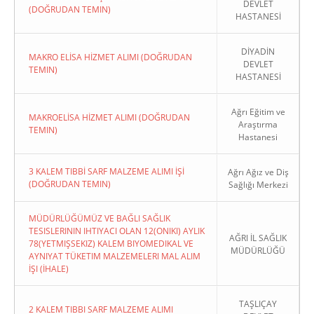
DEVLET
(DOĞRUDAN TEMIN)
HASTANESİ
DİYADİN
MAKRO ELİSA HİZMET ALIMI (DOĞRUDAN
DEVLET
TEMIN)
HASTANESİ
Ağrı Eğitim ve
MAKROELİSA HİZMET ALIMI (DOĞRUDAN
Araştırma
TEMIN)
Hastanesi
3 KALEM TIBBİ SARF MALZEME ALIMI İŞİ
Ağrı Ağız ve Diş
(DOĞRUDAN TEMIN)
Sağlığı Merkezi
MÜDÜRLÜĞÜMÜZ VE BAĞLI SAĞLIK
TESISLERININ IHTIYACI OLAN 12(ONIKI) AYLIK
AĞRI İL SAĞLIK
78(YETMIŞSEKIZ) KALEM BIYOMEDIKAL VE
MÜDÜRLÜĞÜ
AYNIYAT TÜKETIM MALZEMELERI MAL ALIM
İŞI (İHALE)
TAŞLIÇAY
2 KALEM TIBBI SARF MALZEME ALIMI