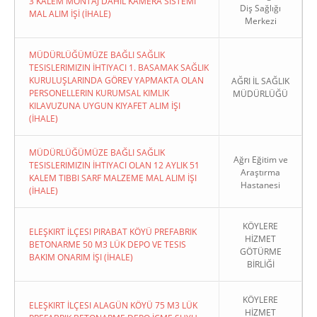
3 KALEM MONTAJ DAHİL KAMERA SİSTEMİ
Diş Sağlığı
MAL ALIM İŞİ (İHALE)
Merkezi
MÜDÜRLÜĞÜMÜZE BAĞLI SAĞLIK
TESISLERIMIZIN İHTIYACI 1. BASAMAK SAĞLIK
KURULUŞLARINDA GÖREV YAPMAKTA OLAN
AĞRI İL SAĞLIK
PERSONELLERIN KURUMSAL KIMLIK
MÜDÜRLÜĞÜ
KILAVUZUNA UYGUN KIYAFET ALIM İŞI
(İHALE)
MÜDÜRLÜĞÜMÜZE BAĞLI SAĞLIK
Ağrı Eğitim ve
TESISLERIMIZIN İHTIYACI OLAN 12 AYLIK 51
Araştırma
KALEM TIBBI SARF MALZEME MAL ALIM İŞI
Hastanesi
(İHALE)
KÖYLERE
ELEŞKIRT İLÇESI PIRABAT KÖYÜ PREFABRIK
HİZMET
BETONARME 50 M3 LÜK DEPO VE TESIS
GÖTÜRME
BAKIM ONARIM İŞI (İHALE)
BİRLİĞİ
KÖYLERE
ELEŞKIRT İLÇESI ALAGÜN KÖYÜ 75 M3 LÜK
HİZMET