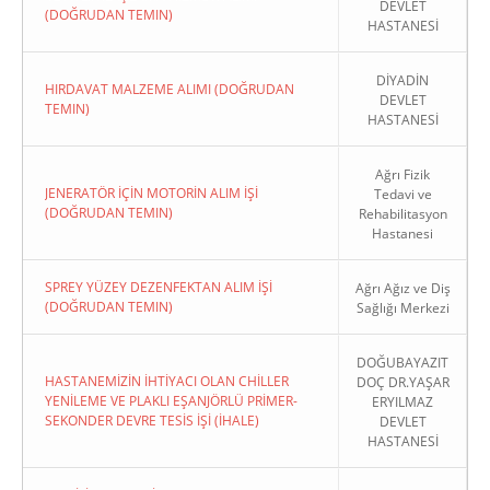
DEVLET
(DOĞRUDAN TEMIN)
HASTANESİ
DİYADİN
HIRDAVAT MALZEME ALIMI (DOĞRUDAN
DEVLET
TEMIN)
HASTANESİ
Ağrı Fizik
JENERATÖR İÇİN MOTORİN ALIM İŞİ
Tedavi ve
(DOĞRUDAN TEMIN)
Rehabilitasyon
Hastanesi
SPREY YÜZEY DEZENFEKTAN ALIM İŞİ
Ağrı Ağız ve Diş
(DOĞRUDAN TEMIN)
Sağlığı Merkezi
DOĞUBAYAZIT
HASTANEMİZİN İHTİYACI OLAN CHİLLER
DOÇ DR.YAŞAR
YENİLEME VE PLAKLI EŞANJÖRLÜ PRİMER-
ERYILMAZ
SEKONDER DEVRE TESİS İŞİ (İHALE)
DEVLET
HASTANESİ