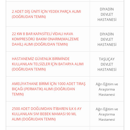
DİYADİN
2 ADET DİŞ ÜNİTİ İÇİN YEDEK PARÇA ALIMI
DEVLET
(DOĞRUDAN TEMIN)
HASTANESİ
22 KW 8 BAR KAPASİTELİ VİDALI HAVA
DİYADİN
KOMPRESÖRÜ BAKIM ONARIM(MALZEME
DEVLET
DAHİL) ALIMI (DOĞRUDAN TEMIN)
HASTANESİ
HASTANEMİZ GÜVENLİK BİRİMİNDE
TAŞLIÇAY
KULLANILAN TELSİZLER İÇİN BATARYA ALIMI
DEVLET
(DOĞRUDAN TEMIN)
HASTANESİ
AMELİYATHANE BİRİMİ İÇİN 1000 ADET TIRAŞ
Ağrı Eğitim ve
BIÇAĞI (PERMATİK) ALIMI (DOĞRUDAN
Araştırma
TEMIN)
Hastanesi
2500 ADET DOĞUMDAN İTİBAREN İLK 6 AY
Ağrı Eğitim ve
KULLANILAN SIVI BEBEK MAMASI 90 ML
Araştırma
ALIMI (DOĞRUDAN TEMIN)
Hastanesi