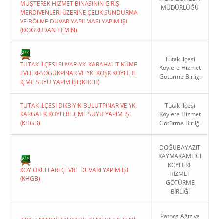
MÜŞTEREK HIZMET BINASININ GIRIŞ
MÜDÜRLÜĞÜ
MERDIVENLERI ÜZERINE ÇELIK SUNDURMA
VE BÖLME DUVAR YAPILMASI YAPIM IŞI
(DOĞRUDAN TEMIN)
Tutak İlçesi
TUTAK İLÇESI SUVAR-YK. KARAHALIT KÜME
Köylere Hizmet
EVLERI-SOĞUKPINAR VE YK. KÖŞK KÖYLERI
Götürme Birliği
İÇME SUYU YAPIM İŞI (KHGB)
TUTAK İLÇESI DIKBIYIK-BULUTPINAR VE YK.
Tutak İlçesi
KARGALIK KÖYLERI İÇME SUYU YAPIM İŞI
Köylere Hizmet
(KHGB)
Götürme Birliği
DOĞUBAYAZIT
KAYMAKAMLIĞI
KÖYLERE
KÖY OKULLARI ÇEVRE DUVARI YAPIM İŞI
HİZMET
(KHGB)
GÖTÜRME
BİRLİĞİ
Patnos Ağız ve