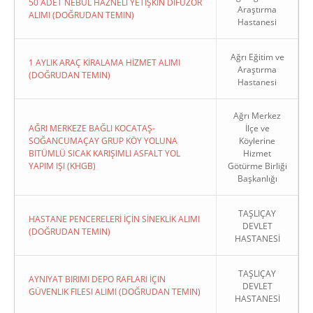
50 ADET NEBÜL HAZNELİ YETİŞKİN DİFÜZÖR
Araştırma
ALIMI (DOĞRUDAN TEMIN)
Hastanesi
Ağrı Eğitim ve
1 AYLIK ARAÇ KİRALAMA HİZMET ALIMI
Araştırma
(DOĞRUDAN TEMIN)
Hastanesi
Ağrı Merkez
AĞRI MERKEZE BAĞLI KOCATAŞ-
İlçe ve
SOĞANCUMAÇAY GRUP KÖY YOLUNA
Köylerine
BITÜMLÜ SICAK KARIŞIMLI ASFALT YOL
Hizmet
YAPIM IŞI (KHGB)
Götürme Birliği
Başkanlığı
TAŞLIÇAY
HASTANE PENCERELERİ İÇİN SİNEKLİK ALIMI
DEVLET
(DOĞRUDAN TEMIN)
HASTANESİ
TAŞLIÇAY
AYNIYAT BIRIMI DEPO RAFLARI İÇIN
DEVLET
GÜVENLIK FILESI ALIMI (DOĞRUDAN TEMIN)
HASTANESİ