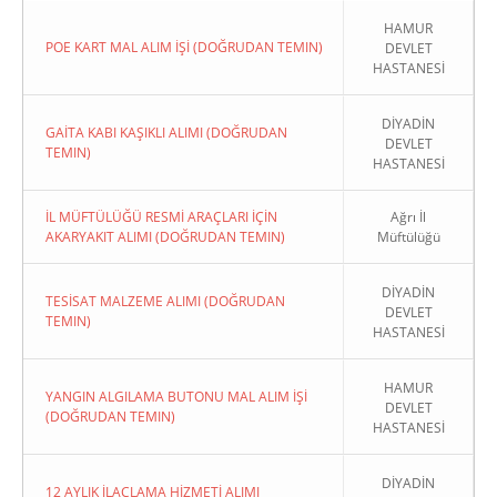
HAMUR
POE KART MAL ALIM İŞİ (DOĞRUDAN TEMIN)
DEVLET
HASTANESİ
DİYADİN
GAİTA KABI KAŞIKLI ALIMI (DOĞRUDAN
DEVLET
TEMIN)
HASTANESİ
İL MÜFTÜLÜĞÜ RESMİ ARAÇLARI İÇİN
Ağrı İl
AKARYAKIT ALIMI (DOĞRUDAN TEMIN)
Müftülüğü
DİYADİN
TESİSAT MALZEME ALIMI (DOĞRUDAN
DEVLET
TEMIN)
HASTANESİ
HAMUR
YANGIN ALGILAMA BUTONU MAL ALIM İŞİ
DEVLET
(DOĞRUDAN TEMIN)
HASTANESİ
DİYADİN
12 AYLIK İLAÇLAMA HİZMETİ ALIMI