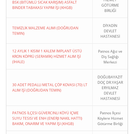
BSK (BITÜMLÜ SICAK KARIŞIM) ASFALT
GÖTÜRME
BINDER TABAKASI YAPIM İŞI (KHGB)
BİRLİĞİ
DİYADİN
TEMİZLİK MALZEME ALIMI (DOĞRUDAN
DEVLET
TEMIN)
HASTANESİ
12 AYLIK 1 KISIM 1 KALEM İMPLANT ÜSTÜ
Patnos Ağız ve
KRON KÖPRÜ (SERAMİK) HİZMET ALIM İŞİ
Diş Sağlığı
(İHALE)
Merkezi
DOĞUBAYAZIT
DOÇ DR.YAŞAR
30 ADET PEDALLI METAL ÇÖP KOVASI (70) LT
ERYILMAZ
ALIM İŞİ (DOĞRUDAN TEMIN)
DEVLET
HASTANESİ
PATNOS İLÇESI GÜVERCINLI KÖYÜ İÇME
Patnos İlçesi
SUYU TESISI VE ENH (ENERJI NAKIL HATTI)
Köylere Hizmet
BAKIM, ONARIM VE YAPIM İŞI (KHGB)
Götürme Birliği