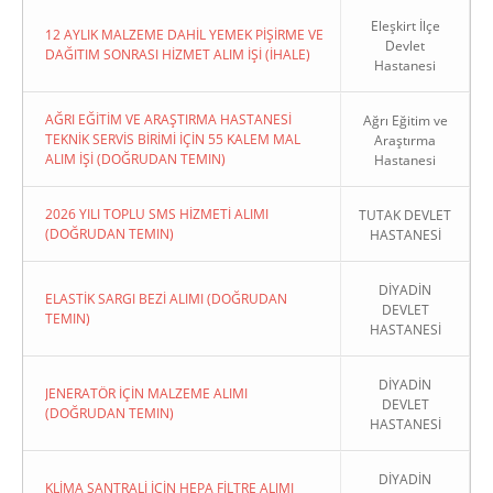
Eleşkirt İlçe
12 AYLIK MALZEME DAHİL YEMEK PİŞİRME VE
Devlet
DAĞITIM SONRASI HİZMET ALIM İŞİ (İHALE)
Hastanesi
AĞRI EĞİTİM VE ARAŞTIRMA HASTANESİ
Ağrı Eğitim ve
TEKNİK SERVİS BİRİMİ İÇİN 55 KALEM MAL
Araştırma
ALIM İŞİ (DOĞRUDAN TEMIN)
Hastanesi
2026 YILI TOPLU SMS HİZMETİ ALIMI
TUTAK DEVLET
(DOĞRUDAN TEMIN)
HASTANESİ
DİYADİN
ELASTİK SARGI BEZİ ALIMI (DOĞRUDAN
DEVLET
TEMIN)
HASTANESİ
DİYADİN
JENERATÖR İÇİN MALZEME ALIMI
DEVLET
(DOĞRUDAN TEMIN)
HASTANESİ
DİYADİN
KLİMA SANTRALİ İÇİN HEPA FİLTRE ALIMI