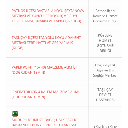
PATNOS İLÇESI BAŞTARLA KÖYÜ ŞEYTANOVA
Patnos İlçesi
MEZRASI VE YÜNCÜLER KÖYÜ İÇME SUYU
Köylere Hizmet
TESISI BAKIM, ONARIM VE YAPIM İŞI (KHGB)
Götürme Birliği
KÖYLERE
TAŞLIÇAY İLÇESI TANYOLU KÖYÜ ADAKENT
HİZMET
MEZRASI TERFI HATTI VE GES YAPIM İŞ
GÖTÜRME
(KHGB)
BİRLİĞİ
Doğubayazıt
PAPER POİNT (15- 40) MALZEME ALIM İŞİ
Ağız ve Diş
(DOĞRUDAN TEMIN)
Sağlığı Merkezi
TAŞLIÇAY
JENERATÖR İÇİN 4 KALEM MALZEME ALIMI
DEVLET
(DOĞRUDAN TEMIN)
HASTANESİ
MÜDÜRLÜĞÜMÜZE BAĞLI; HALK SAĞLIĞI
BAŞKANLIĞI BÜNYESINDEKI TUTAK TSM
AĞRI İL SAĞLIK