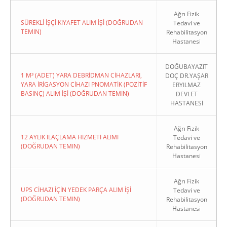
Ağrı Fizik
SÜREKLİ İŞÇİ KIYAFET ALIM İŞİ (DOĞRUDAN
Tedavi ve
TEMIN)
Rehabilitasyon
Hastanesi
DOĞUBAYAZIT
1 M³ (ADET) YARA DEBRİDMAN CİHAZLARI,
DOÇ DR.YAŞAR
YARA İRİGASYON CİHAZI PNOMATİK (POZİTİF
ERYILMAZ
BASINÇ) ALIM İŞİ (DOĞRUDAN TEMIN)
DEVLET
HASTANESİ
Ağrı Fizik
12 AYLIK İLAÇLAMA HİZMETİ ALIMI
Tedavi ve
(DOĞRUDAN TEMIN)
Rehabilitasyon
Hastanesi
Ağrı Fizik
UPS CİHAZI İÇİN YEDEK PARÇA ALIM İŞİ
Tedavi ve
(DOĞRUDAN TEMIN)
Rehabilitasyon
Hastanesi