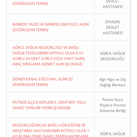
DEVLET
(DOĞRUDAN TEMIN)
HASTANESİ
DİYADİN
BARKOD YAZICI VE BARKOD OKUYUCU ALIMI
DEVLET
(DOĞRUDAN TEMIN)
HASTANESİ
AĞRI İL SAĞLIK MÜDÜRLÜĞÜ VE BAĞLI
SAĞLIK TESİSLERİNİN İHTİYACI OLAN 6 AY
AĞRI İL SAĞLIK
SÜRELİ 24 ADET SÜRÜCÜSÜZ YAKIT HARİÇ
MÜDÜRLÜĞÜ
ARAÇ KİRALAMA HİZMET ALIM İŞİ (İHALE)
DÖNER KANAL EĞESİ MAL ALIMI İŞİ
Ağrı Ağız ve Diş
(DOĞRUDAN TEMIN)
Sağlığı Merkezi
Patnos İlçesi
PATNOS İLÇESI KÖYLERI II. GRUP KÖY YOLU
Köylere Hizmet
SANAT YAPILARI YAPIM İŞI (KHGB)
Götürme Birliği
MÜDÜRLÜĞÜMÜZE BAĞLI AĞRI EĞİTİM VE
ARAŞTIRMA HASTANESİNİN İHTİYACI OLAN 1
AĞRI İL SAĞLIK
AYLIK (MALZEME DAHİL) YEMEK HAZIRLAMA