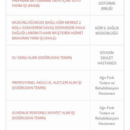
PREFABRIK BETONARME DEPO İÇME SUYU
GÖTÜRME
YAPIM İŞI (KHGB)
BİRLİĞİ
MÜDÜRLÜĞÜMÜZE BAĞLI AĞRI MERKEZ 2
NOLU ASM/VEREM SAVAŞ DISPANSERI /HALK
AĞRI İL SAĞLIK
SAĞLIĞI LABORATUVARI MÜŞTEREK HIZMET
MÜDÜRLÜĞÜ
BINASININ YIKIM İŞI (İHALE)
DİYADİN
SU SEBİLİ ALIMI (DOĞRUDAN TEMIN)
DEVLET
HASTANESİ
Ağrı Fizik
PROFESYONEL AKÜLÜ EL ALETLERİ ALIM İŞİ
Tedavi ve
(DOĞRUDAN TEMIN)
Rehabilitasyon
Hastanesi
Ağrı Fizik
GÜVENLİK PERSONELİ KIYAFET ALIM İŞİ
Tedavi ve
(DOĞRUDAN TEMIN)
Rehabilitasyon
Hastanesi