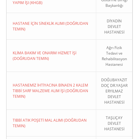
YAPIM İŞI (KHGB)
Başkanlığı
DİYADİN
HASTANE İÇİN SİNEKLİK ALIMI (DOĞRUDAN
DEVLET
TEMIN)
HASTANESİ
Ağrı Fizik
KLİMA BAKIM VE ONARIM HİZMET İŞİ
Tedavi ve
(DOĞRUDAN TEMIN)
Rehabilitasyon
Hastanesi
DOĞUBAYAZIT
HASTANEMİZ İHTİYACINA BİNAEN 2 KALEM
DOÇ DR.YAŞAR
TIBBİ SARF MALZEME ALIM İŞİ (DOĞRUDAN
ERYILMAZ
TEMIN)
DEVLET
HASTANESİ
TAŞLIÇAY
TIBBİ ATIK POŞETİ MAL ALIMI (DOĞRUDAN
DEVLET
TEMIN)
HASTANESİ