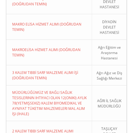
DEVLET
(DOĞRUDAN TEMIN)
HASTANESİ
DİYADİN
MAKRO ELİSA HİZMET ALIMI (DOĞRUDAN
DEVLET
TEMIN)
HASTANESİ
Ağrı Eğitim ve
MAKROELİSA HİZMET ALIMI (DOĞRUDAN
Araştırma
TEMIN)
Hastanesi
3 KALEM TIBBİ SARF MALZEME ALIMI İŞİ
Ağrı Ağız ve Diş
(DOĞRUDAN TEMIN)
Sağlığı Merkezi
MÜDÜRLÜĞÜMÜZ VE BAĞLI SAĞLIK
TESISLERININ IHTIYACI OLAN 12(ONIKI) AYLIK
AĞRI İL SAĞLIK
78(YETMIŞSEKIZ) KALEM BIYOMEDIKAL VE
MÜDÜRLÜĞÜ
AYNIYAT TÜKETIM MALZEMELERI MAL ALIM
İŞI (İHALE)
TAŞLIÇAY
2 KALEM TIBBI SARF MALZEME ALIMI