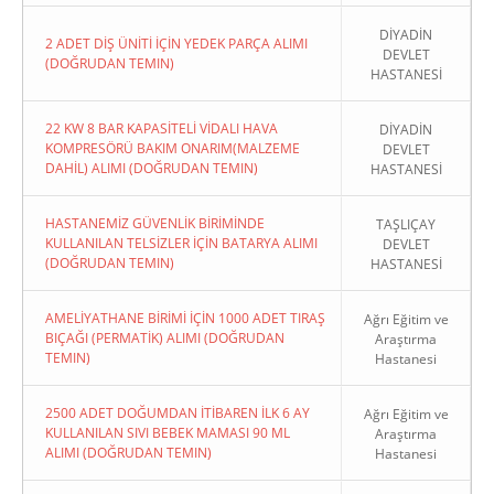
DİYADİN
2 ADET DİŞ ÜNİTİ İÇİN YEDEK PARÇA ALIMI
DEVLET
(DOĞRUDAN TEMIN)
HASTANESİ
22 KW 8 BAR KAPASİTELİ VİDALI HAVA
DİYADİN
KOMPRESÖRÜ BAKIM ONARIM(MALZEME
DEVLET
DAHİL) ALIMI (DOĞRUDAN TEMIN)
HASTANESİ
HASTANEMİZ GÜVENLİK BİRİMİNDE
TAŞLIÇAY
KULLANILAN TELSİZLER İÇİN BATARYA ALIMI
DEVLET
(DOĞRUDAN TEMIN)
HASTANESİ
AMELİYATHANE BİRİMİ İÇİN 1000 ADET TIRAŞ
Ağrı Eğitim ve
BIÇAĞI (PERMATİK) ALIMI (DOĞRUDAN
Araştırma
TEMIN)
Hastanesi
2500 ADET DOĞUMDAN İTİBAREN İLK 6 AY
Ağrı Eğitim ve
KULLANILAN SIVI BEBEK MAMASI 90 ML
Araştırma
ALIMI (DOĞRUDAN TEMIN)
Hastanesi