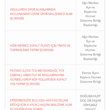
Ağrı Merkez
İlçe ve
OKULLARDA SPOR ALANLARINDA
Köylerine
KULLANILMAK ÜZERE SPOR MALZEMESI ALIM
Hizmet
IŞI (KHGB)
Götürme Birliği
Başkanlığı
Ağrı Merkez
İlçe ve
AĞRI MERKEZ ASFALT PLENTI IÇIN TRAFO VE
Köylerine
TOPRAKLAMA YAPIM IŞI (KHGB)
Hizmet
Götürme Birliği
Başkanlığı
PATNOS İLÇESI TCK MEYDANDAĞI, TCK
Patnos İlçesi
ÇIMENLI, ARMUTLU VE MOLLAIBRAHIM-
Köylere Hizmet
GÜNBELI GRUP KÖY YOLLARI BSK ASFALT
Götürme Birliği
YOL YAPIM İŞI (KHGB)
DOĞUBAYAZIT
EPİDERMOLİZİS BULLOZA HASTASI (İSLAM
DOÇ DR.YAŞAR
ERTAŞ) İÇİN 6 AYLIK 2 KALEM MALZEME ALIM
ERYILMAZ
İŞİ (DOĞRUDAN TEMIN)
DEVLET