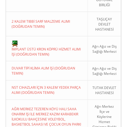
BİRLİĞİ
TAŞLIÇAY
2 KALEM TIBBİ SARF MALZEME ALIMI
DEVLET
(DOĞRUDAN TEMIN)
HASTANESİ
Copyright 2022. Ağrı Valiliği
Ağrı Ağız ve Diş
İMPLANT ÜSTÜ KRON KÖPRÜ HİZMET ALIMI
Sağlığı Merkezi
İŞİ (DOĞRUDAN TEMIN)
DUVAR TİPİ KLİMA ALIM İŞİ (DOĞRUDAN
Ağrı Ağız ve Diş
TEMIN)
Sağlığı Merkezi
NST CIHAZLARI İÇIN 3 KALEM YEDEK PARÇA
TUTAK DEVLET
ALIMI (DOĞRUDAN TEMIN)
HASTANESİ
Ağrı Merkez
AĞRI MERKEZ TEZEREN KÖYÜ HALI SAHA
İlçe ve
ONARIM İŞI İLE MERKEZ KAZIM KARABEKIR
Köylerine
İLKOKULU BAHÇESINE VOLEYBOL,
Hizmet
BASKETBOL SAHASI VE ÇOCUK OYUN PARKI
Götürme Birliği