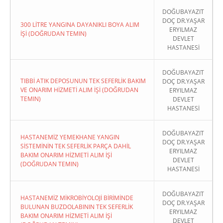
DOĞUBAYAZIT
DOÇ DR.YAŞAR
300 LİTRE YANGINA DAYANIKLI BOYA ALIM
ERYILMAZ
İŞİ (DOĞRUDAN TEMIN)
DEVLET
HASTANESİ
DOĞUBAYAZIT
TIBBİ ATIK DEPOSUNUN TEK SEFERLİK BAKIM
DOÇ DR.YAŞAR
VE ONARIM HİZMETİ ALIM İŞİ (DOĞRUDAN
ERYILMAZ
TEMIN)
DEVLET
HASTANESİ
DOĞUBAYAZIT
HASTANEMİZ YEMEKHANE YANGIN
DOÇ DR.YAŞAR
SİSTEMİNİN TEK SEFERLİK PARÇA DAHİL
ERYILMAZ
BAKIM ONARIM HİZMETİ ALIM İŞİ
DEVLET
(DOĞRUDAN TEMIN)
HASTANESİ
DOĞUBAYAZIT
HASTANEMİZ MİKROBİYOLOJİ BİRİMİNDE
DOÇ DR.YAŞAR
BULUNAN BUZDOLABININ TEK SEFERLİK
ERYILMAZ
BAKIM ONARIM HİZMETİ ALIM İŞİ
DEVLET