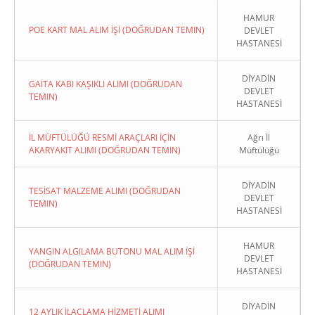
HAMUR
POE KART MAL ALIM İŞİ (DOĞRUDAN TEMIN)
DEVLET
HASTANESİ
DİYADİN
GAİTA KABI KAŞIKLI ALIMI (DOĞRUDAN
DEVLET
TEMIN)
HASTANESİ
İL MÜFTÜLÜĞÜ RESMİ ARAÇLARI İÇİN
Ağrı İl
AKARYAKIT ALIMI (DOĞRUDAN TEMIN)
Müftülüğü
DİYADİN
TESİSAT MALZEME ALIMI (DOĞRUDAN
DEVLET
TEMIN)
HASTANESİ
HAMUR
YANGIN ALGILAMA BUTONU MAL ALIM İŞİ
DEVLET
(DOĞRUDAN TEMIN)
HASTANESİ
DİYADİN
12 AYLIK İLAÇLAMA HİZMETİ ALIMI