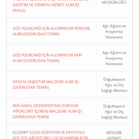
MÜDÜRLÜĞÜ
DAĞITIM VE SONRASI HİZMET ALIM İŞİ
(İHALE)
Ağrı Eğitim ve
GÖZ POLİKLİNİĞİ İÇİN ALÜMİNYUM PENCERE
Araştırma
ALIMI (DOĞRUDAN TEMIN)
Hastanesi
Ağrı Eğitim ve
GÖZ POLİKLİNİĞİ İÇİN ALÜMİNYUM KAPI
Araştırma
ALIMI (DOĞRUDAN TEMIN)
Hastanesi
Doğubayazıt
DENTAL ENJEKTÖR MALZEME ALIM İŞİ
Ağız ve Diş
(DOĞRUDAN TEMIN)
Sağlığı Merkezi
KÖK KANAL DEZENFEKTANI (SODYUM
Doğubayazıt
HİPOKLORİT İÇEREN) MALZEME ALIM İŞİ
Ağız ve Diş
(DOĞRUDAN TEMIN)
Sağlığı Merkezi
ELEŞKIRT İLÇESI GÖZAYDIN VE KAYAYOLU
KÖYLERE
KÖY YOLLARI BITÜMLÜ SICAK KARIŞIM 8CM
HİZMET