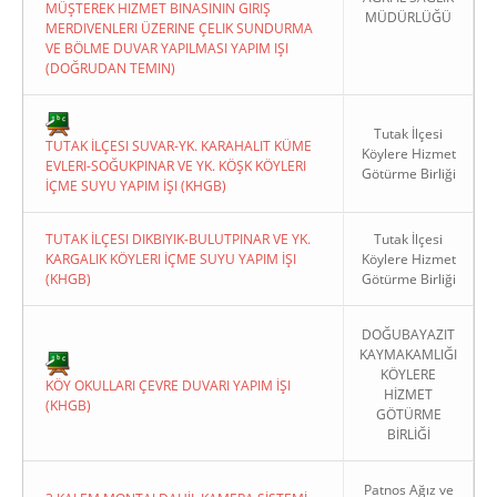
MÜŞTEREK HIZMET BINASININ GIRIŞ
MÜDÜRLÜĞÜ
MERDIVENLERI ÜZERINE ÇELIK SUNDURMA
VE BÖLME DUVAR YAPILMASI YAPIM IŞI
(DOĞRUDAN TEMIN)
Tutak İlçesi
TUTAK İLÇESI SUVAR-YK. KARAHALIT KÜME
Köylere Hizmet
EVLERI-SOĞUKPINAR VE YK. KÖŞK KÖYLERI
Götürme Birliği
İÇME SUYU YAPIM İŞI (KHGB)
TUTAK İLÇESI DIKBIYIK-BULUTPINAR VE YK.
Tutak İlçesi
KARGALIK KÖYLERI İÇME SUYU YAPIM İŞI
Köylere Hizmet
(KHGB)
Götürme Birliği
DOĞUBAYAZIT
KAYMAKAMLIĞI
KÖYLERE
KÖY OKULLARI ÇEVRE DUVARI YAPIM İŞI
HİZMET
(KHGB)
GÖTÜRME
BİRLİĞİ
Patnos Ağız ve