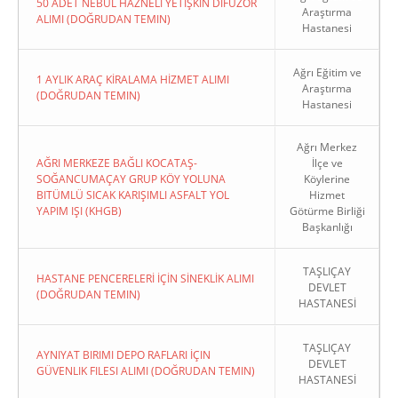
50 ADET NEBÜL HAZNELİ YETİŞKİN DİFÜZÖR
Araştırma
ALIMI (DOĞRUDAN TEMIN)
Hastanesi
Ağrı Eğitim ve
1 AYLIK ARAÇ KİRALAMA HİZMET ALIMI
Araştırma
(DOĞRUDAN TEMIN)
Hastanesi
Ağrı Merkez
AĞRI MERKEZE BAĞLI KOCATAŞ-
İlçe ve
SOĞANCUMAÇAY GRUP KÖY YOLUNA
Köylerine
BITÜMLÜ SICAK KARIŞIMLI ASFALT YOL
Hizmet
YAPIM IŞI (KHGB)
Götürme Birliği
Başkanlığı
TAŞLIÇAY
HASTANE PENCERELERİ İÇİN SİNEKLİK ALIMI
DEVLET
(DOĞRUDAN TEMIN)
HASTANESİ
TAŞLIÇAY
AYNIYAT BIRIMI DEPO RAFLARI İÇIN
DEVLET
GÜVENLIK FILESI ALIMI (DOĞRUDAN TEMIN)
HASTANESİ