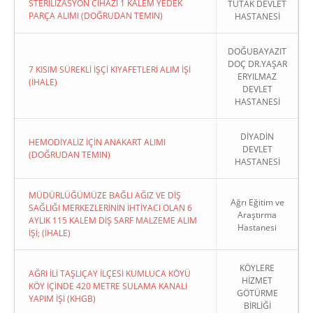
STERİLİZASYON CİHAZI 1 KALEM YEDEK
TUTAK DEVLET
PARÇA ALIMI (DOĞRUDAN TEMIN)
HASTANESİ
DOĞUBAYAZIT
DOÇ DR.YAŞAR
7 KISIM SÜREKLİ İŞÇİ KIYAFETLERİ ALIM İŞİ
ERYILMAZ
(İHALE)
DEVLET
HASTANESİ
DİYADİN
HEMODİYALİZ İÇİN ANAKART ALIMI
DEVLET
(DOĞRUDAN TEMIN)
HASTANESİ
MÜDÜRLÜĞÜMÜZE BAĞLI AĞIZ VE DİŞ
Ağrı Eğitim ve
SAĞLIĞI MERKEZLERİNİN İHTİYACI OLAN 6
Araştırma
AYLIK 115 KALEM DİŞ SARF MALZEME ALIM
Hastanesi
İŞİ; (İHALE)
KÖYLERE
AĞRI İLİ TAŞLIÇAY İLÇESİ KUMLUCA KÖYÜ
HİZMET
KÖY İÇİNDE 420 METRE SULAMA KANALI
GÖTÜRME
YAPIM İŞİ (KHGB)
BİRLİĞİ