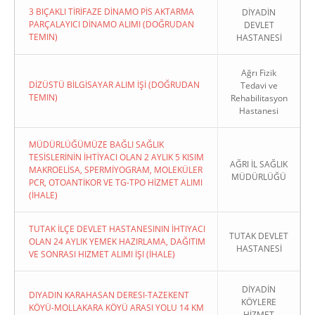
3 BIÇAKLI TİRİFAZE DİNAMO PİS AKTARMA
DİYADİN
PARÇALAYICI DİNAMO ALIMI (DOĞRUDAN
DEVLET
TEMIN)
HASTANESİ
Ağrı Fizik
DİZÜSTÜ BİLGİSAYAR ALIM İŞİ (DOĞRUDAN
Tedavi ve
TEMIN)
Rehabilitasyon
Hastanesi
MÜDÜRLÜĞÜMÜZE BAĞLI SAĞLIK
TESİSLERİNİN İHTİYACI OLAN 2 AYLIK 5 KISIM
AĞRI İL SAĞLIK
MAKROELİSA, SPERMİYOGRAM, MOLEKÜLER
MÜDÜRLÜĞÜ
PCR, OTOANTİKOR VE TG-TPO HİZMET ALIMI
(İHALE)
TUTAK İLÇE DEVLET HASTANESININ İHTIYACI
TUTAK DEVLET
OLAN 24 AYLIK YEMEK HAZIRLAMA, DAĞITIM
HASTANESİ
VE SONRASI HIZMET ALIMI İŞI (İHALE)
DİYADİN
DIYADIN KARAHASAN DERESI-TAZEKENT
KÖYLERE
KÖYÜ-MOLLAKARA KÖYÜ ARASI YOLU 14 KM
HİZMET