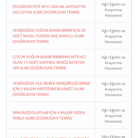
Ağrı Eğitim ve
POLİVİDON İYOT %10 1000 ML ANTİSEPTİK
Araştırma
SOLÜSYON ALIMI (DOĞRUDAN TEMIN)
Hastanesi
YENİDOĞAN YOĞUN BAKIM BİRİMİ İÇİN 20
Ağrı Eğitim ve
ADET NAZAL YÜKSEK AKIŞ KANÜLÜ ALIMI
Araştırma
(DOĞRUDAN TEMIN)
Hastanesi
ÇOCUK YOĞUN BAKIM BİRİMİNİN İHTİYACI
Ağrı Eğitim ve
OLAN 15 ADET SANTRAL VENÖZ KATETER
Araştırma
3FR ALIMI (DOĞRUDAN TEMIN)
Hastanesi
YENİDOĞAN ACİL BEBEK HEMŞİRELİĞİ BİRİMİ
Ağrı Eğitim ve
İÇİN 2 KALEM HİPOTERMİ BLANKETİ ALIMI
Araştırma
(DOĞRUDAN TEMIN)
Hastanesi
Ağrı Eğitim ve
MİNİ BUZDOLAPLARI İÇİN 4 KALEM YEDEK
Araştırma
PARÇA ALIMI (DOĞRUDAN TEMIN)
Hastanesi
Ağrı Eğitim ve