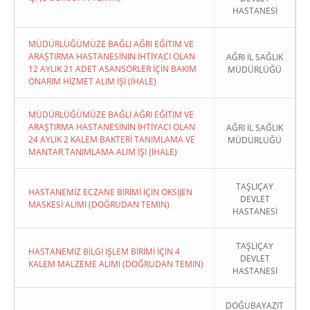
HASTANESİ
MÜDÜRLÜĞÜMÜZE BAĞLI AĞRI EĞİTİM VE
ARAŞTIRMA HASTANESİNİN İHTİYACI OLAN
AĞRI İL SAĞLIK
12 AYLIK 21 ADET ASANSÖRLER İÇİN BAKIM
MÜDÜRLÜĞÜ
ONARIM HİZMET ALIM İŞİ (İHALE)
MÜDÜRLÜĞÜMÜZE BAĞLI AĞRI EĞİTİM VE
ARAŞTIRMA HASTANESİNİN İHTİYACI OLAN
AĞRI İL SAĞLIK
24 AYLIK 2 KALEM BAKTERİ TANIMLAMA VE
MÜDÜRLÜĞÜ
MANTAR TANIMLAMA ALIM İŞİ (İHALE)
TAŞLIÇAY
HASTANEMİZ ECZANE BİRİMİ İÇİN OKSİJEN
DEVLET
MASKESİ ALIMI (DOĞRUDAN TEMIN)
HASTANESİ
TAŞLIÇAY
HASTANEMİZ BİLGİ İŞLEM BİRİMİ İÇİN 4
DEVLET
KALEM MALZEME ALIMI (DOĞRUDAN TEMIN)
HASTANESİ
DOĞUBAYAZIT