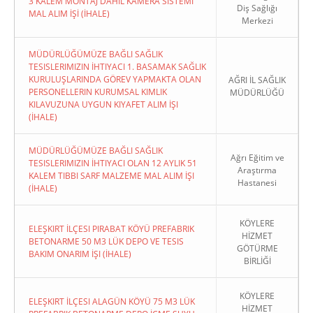
3 KALEM MONTAJ DAHİL KAMERA SİSTEMİ
Diş Sağlığı
MAL ALIM İŞİ (İHALE)
Merkezi
MÜDÜRLÜĞÜMÜZE BAĞLI SAĞLIK
TESISLERIMIZIN İHTIYACI 1. BASAMAK SAĞLIK
KURULUŞLARINDA GÖREV YAPMAKTA OLAN
AĞRI İL SAĞLIK
PERSONELLERIN KURUMSAL KIMLIK
MÜDÜRLÜĞÜ
KILAVUZUNA UYGUN KIYAFET ALIM İŞI
(İHALE)
MÜDÜRLÜĞÜMÜZE BAĞLI SAĞLIK
Ağrı Eğitim ve
TESISLERIMIZIN İHTIYACI OLAN 12 AYLIK 51
Araştırma
KALEM TIBBI SARF MALZEME MAL ALIM İŞI
Hastanesi
(İHALE)
KÖYLERE
ELEŞKIRT İLÇESI PIRABAT KÖYÜ PREFABRIK
HİZMET
BETONARME 50 M3 LÜK DEPO VE TESIS
GÖTÜRME
BAKIM ONARIM İŞI (İHALE)
BİRLİĞİ
KÖYLERE
ELEŞKIRT İLÇESI ALAGÜN KÖYÜ 75 M3 LÜK
HİZMET