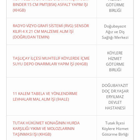
BINDER 15 CM PMT(BSK) ASFALT YAPIM İŞI
GÖTÜRME
(KHGB)
BİRLİĞİ
RADYO VİZYO GRAFİ SİSTEMİ (RVG) SENSÖR
Doğubayazıt
KILIFI 4 X 21 CM MALZEME ALIM İŞİ
Ağız ve Diş
(DOĞRUDAN TEMIN)
Sağlığı Merkezi
KÖYLERE
TAŞLIÇAY İLÇESİ MUHTELİF KÖYLERDE İÇME
HİZMET
SUYU DEPO ONARIMLARI YAPIM İŞİ (KHGB)
GÖTÜRME
BİRLİĞİ
DOĞUBAYAZIT
DOÇ DR.YAŞAR
11 KALEM TABELA VE YÖNLENDİRME
ERYILMAZ
LEVHALARI MAL ALIM İŞİ (İHALE)
DEVLET
HASTANESİ
TUTAK HÜKÜMET KONAĞININ HURDA
Tutak İlçesi
KARŞILIĞI YIKIMI VE MOLOZLARININ
Köylere Hizmet
TAŞINMASI İŞI (KHGB)
Götürme Birliği