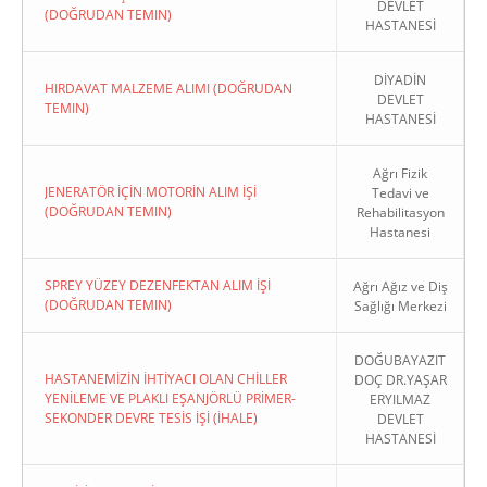
DEVLET
(DOĞRUDAN TEMIN)
HASTANESİ
DİYADİN
HIRDAVAT MALZEME ALIMI (DOĞRUDAN
DEVLET
TEMIN)
HASTANESİ
Ağrı Fizik
JENERATÖR İÇİN MOTORİN ALIM İŞİ
Tedavi ve
(DOĞRUDAN TEMIN)
Rehabilitasyon
Hastanesi
SPREY YÜZEY DEZENFEKTAN ALIM İŞİ
Ağrı Ağız ve Diş
(DOĞRUDAN TEMIN)
Sağlığı Merkezi
DOĞUBAYAZIT
HASTANEMİZİN İHTİYACI OLAN CHİLLER
DOÇ DR.YAŞAR
YENİLEME VE PLAKLI EŞANJÖRLÜ PRİMER-
ERYILMAZ
SEKONDER DEVRE TESİS İŞİ (İHALE)
DEVLET
HASTANESİ