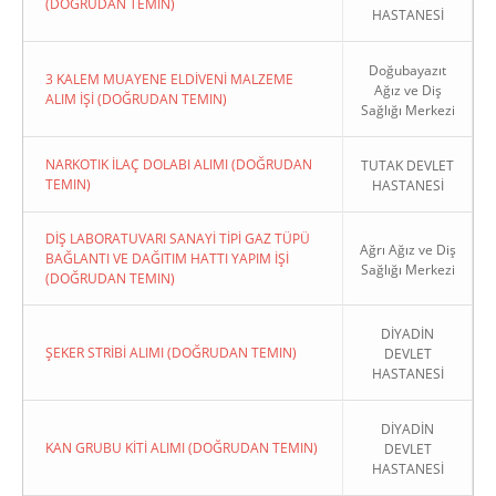
(DOĞRUDAN TEMIN)
HASTANESİ
Doğubayazıt
3 KALEM MUAYENE ELDİVENİ MALZEME
Ağız ve Diş
ALIM İŞİ (DOĞRUDAN TEMIN)
Sağlığı Merkezi
NARKOTIK İLAÇ DOLABI ALIMI (DOĞRUDAN
TUTAK DEVLET
TEMIN)
HASTANESİ
DİŞ LABORATUVARI SANAYİ TİPİ GAZ TÜPÜ
Ağrı Ağız ve Diş
BAĞLANTI VE DAĞITIM HATTI YAPIM İŞİ
Sağlığı Merkezi
(DOĞRUDAN TEMIN)
DİYADİN
ŞEKER STRİBİ ALIMI (DOĞRUDAN TEMIN)
DEVLET
HASTANESİ
DİYADİN
KAN GRUBU KİTİ ALIMI (DOĞRUDAN TEMIN)
DEVLET
HASTANESİ