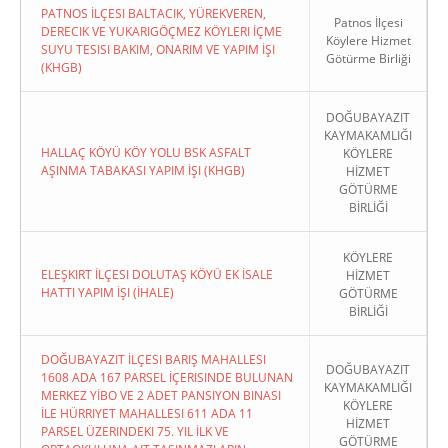
PATNOS İLÇESI BALTACIK, YÜREKVEREN,
Patnos İlçesi
DERECIK VE YUKARIGÖÇMEZ KÖYLERI İÇME
Köylere Hizmet
SUYU TESISI BAKIM, ONARIM VE YAPIM İŞI
Götürme Birliği
(KHGB)
DOĞUBAYAZIT
KAYMAKAMLIĞI
HALLAÇ KÖYÜ KÖY YOLU BSK ASFALT
KÖYLERE
AŞINMA TABAKASI YAPIM İŞI (KHGB)
HİZMET
GÖTÜRME
BİRLİĞİ
KÖYLERE
ELEŞKIRT İLÇESI DOLUTAŞ KÖYÜ EK İSALE
HİZMET
HATTI YAPIM İŞI (İHALE)
GÖTÜRME
BİRLİĞİ
DOĞUBAYAZIT İLÇESI BARIŞ MAHALLESI
DOĞUBAYAZIT
1608 ADA 167 PARSEL İÇERISINDE BULUNAN
KAYMAKAMLIĞI
MERKEZ YİBO VE 2 ADET PANSIYON BINASI
KÖYLERE
İLE HÜRRIYET MAHALLESI 611 ADA 11
HİZMET
PARSEL ÜZERINDEKI 75. YIL İLK VE
GÖTÜRME