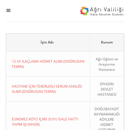
MENÜ
Ana Sayfa
ihale
İşin Adı
Kurum
Dogrudan Temin
Ağrı Eğitim ve
12 AY İLAÇLAMA HİZMET ALIMI (DOĞRUDAN
Araştırma
TEMIN)
Hastanesi
Sodes
DİYADİN
KHGB
HASTANE İÇİN TEKERLEKLİ SERUM ASKILIĞI
DEVLET
ALIMI (DOĞRUDAN TEMIN)
HASTANESİ
Okul
DOĞUBAYAZIT
KAYMAKAMLIĞI
Sonuçlanan Kayıtlar
ESNEMEZ KÖYÜ İÇME SUYU İSALE HATTI
KÖYLERE
YAPIM İŞI (KHGB)
HİZMET
Kapat
GÖTÜRME