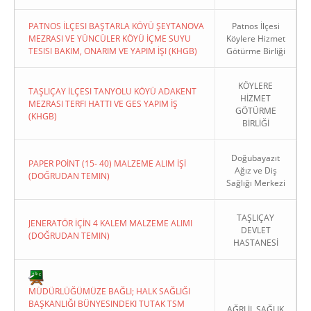
PATNOS İLÇESI BAŞTARLA KÖYÜ ŞEYTANOVA
Patnos İlçesi
MEZRASI VE YÜNCÜLER KÖYÜ İÇME SUYU
Köylere Hizmet
TESISI BAKIM, ONARIM VE YAPIM İŞI (KHGB)
Götürme Birliği
KÖYLERE
TAŞLIÇAY İLÇESI TANYOLU KÖYÜ ADAKENT
HİZMET
MEZRASI TERFI HATTI VE GES YAPIM İŞ
GÖTÜRME
(KHGB)
BİRLİĞİ
Doğubayazıt
PAPER POİNT (15- 40) MALZEME ALIM İŞİ
Ağız ve Diş
(DOĞRUDAN TEMIN)
Sağlığı Merkezi
TAŞLIÇAY
JENERATÖR İÇİN 4 KALEM MALZEME ALIMI
DEVLET
(DOĞRUDAN TEMIN)
HASTANESİ
MÜDÜRLÜĞÜMÜZE BAĞLI; HALK SAĞLIĞI
BAŞKANLIĞI BÜNYESINDEKI TUTAK TSM
AĞRI İL SAĞLIK