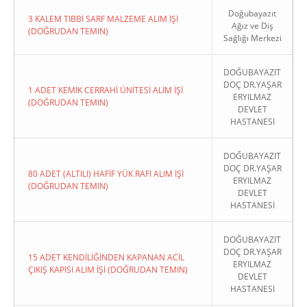
Doğubayazıt
3 KALEM TIBBİ SARF MALZEME ALIM İŞİ
Ağız ve Diş
(DOĞRUDAN TEMIN)
Sağlığı Merkezi
DOĞUBAYAZIT
DOÇ DR.YAŞAR
1 ADET KEMİK CERRAHİ ÜNİTESİ ALIM İŞİ
ERYILMAZ
(DOĞRUDAN TEMIN)
DEVLET
HASTANESİ
DOĞUBAYAZIT
DOÇ DR.YAŞAR
80 ADET (ALTILI) HAFİF YÜK RAFI ALIM İŞİ
ERYILMAZ
(DOĞRUDAN TEMIN)
DEVLET
HASTANESİ
DOĞUBAYAZIT
DOÇ DR.YAŞAR
15 ADET KENDİLİĞİNDEN KAPANAN ACİL
ERYILMAZ
ÇIKIŞ KAPISI ALIM İŞİ (DOĞRUDAN TEMIN)
DEVLET
HASTANESİ