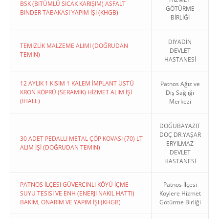
BSK (BITÜMLÜ SICAK KARIŞIM) ASFALT
GÖTÜRME
BINDER TABAKASI YAPIM İŞI (KHGB)
BİRLİĞİ
DİYADİN
TEMİZLİK MALZEME ALIMI (DOĞRUDAN
DEVLET
TEMIN)
HASTANESİ
12 AYLIK 1 KISIM 1 KALEM İMPLANT ÜSTÜ
Patnos Ağız ve
KRON KÖPRÜ (SERAMİK) HİZMET ALIM İŞİ
Diş Sağlığı
(İHALE)
Merkezi
DOĞUBAYAZIT
DOÇ DR.YAŞAR
30 ADET PEDALLI METAL ÇÖP KOVASI (70) LT
ERYILMAZ
ALIM İŞİ (DOĞRUDAN TEMIN)
DEVLET
HASTANESİ
PATNOS İLÇESI GÜVERCINLI KÖYÜ İÇME
Patnos İlçesi
SUYU TESISI VE ENH (ENERJI NAKIL HATTI)
Köylere Hizmet
BAKIM, ONARIM VE YAPIM İŞI (KHGB)
Götürme Birliği