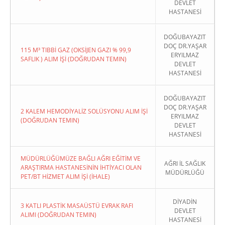
DEVLET
HASTANESİ
DOĞUBAYAZIT
DOÇ DR.YAŞAR
115 M³ TIBBİ GAZ (OKSİJEN GAZI % 99,9
ERYILMAZ
SAFLIK ) ALIM İŞİ (DOĞRUDAN TEMIN)
DEVLET
HASTANESİ
DOĞUBAYAZIT
DOÇ DR.YAŞAR
2 KALEM HEMODİYALİZ SOLÜSYONU ALIM İŞİ
ERYILMAZ
(DOĞRUDAN TEMIN)
DEVLET
HASTANESİ
MÜDÜRLÜĞÜMÜZE BAĞLI AĞRI EĞİTİM VE
AĞRI İL SAĞLIK
ARAŞTIRMA HASTANESİNİN İHTİYACI OLAN
MÜDÜRLÜĞÜ
PET/BT HİZMET ALIM İŞİ (İHALE)
DİYADİN
3 KATLI PLASTİK MASAÜSTÜ EVRAK RAFI
DEVLET
ALIMI (DOĞRUDAN TEMIN)
HASTANESİ