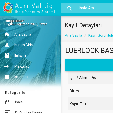
Hoşgeldiniz,
Kayıt Detayları
Bugün 9 Ağustos 2026, Pazar
Ana Sayfa
Ana Sayfa
Kayıt Görüntül
Kurum Girişi
LUERLOCK BAS
İletişim
Mevzuat
İstatistik
İşin / Alımın Adı
Birim
Kategoriler
İhale
Kayıt Türü
Doğrudan Temin