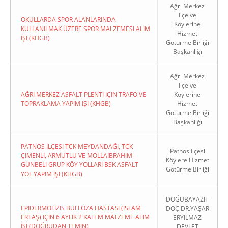
Ağrı Merkez
İlçe ve
OKULLARDA SPOR ALANLARINDA
Köylerine
KULLANILMAK ÜZERE SPOR MALZEMESI ALIM
Hizmet
IŞI (KHGB)
Götürme Birliği
Başkanlığı
Ağrı Merkez
İlçe ve
AĞRI MERKEZ ASFALT PLENTI IÇIN TRAFO VE
Köylerine
TOPRAKLAMA YAPIM IŞI (KHGB)
Hizmet
Götürme Birliği
Başkanlığı
PATNOS İLÇESI TCK MEYDANDAĞI, TCK
Patnos İlçesi
ÇIMENLI, ARMUTLU VE MOLLAIBRAHIM-
Köylere Hizmet
GÜNBELI GRUP KÖY YOLLARI BSK ASFALT
Götürme Birliği
YOL YAPIM İŞI (KHGB)
DOĞUBAYAZIT
EPİDERMOLİZİS BULLOZA HASTASI (İSLAM
DOÇ DR.YAŞAR
ERTAŞ) İÇİN 6 AYLIK 2 KALEM MALZEME ALIM
ERYILMAZ
İŞİ (DOĞRUDAN TEMIN)
DEVLET