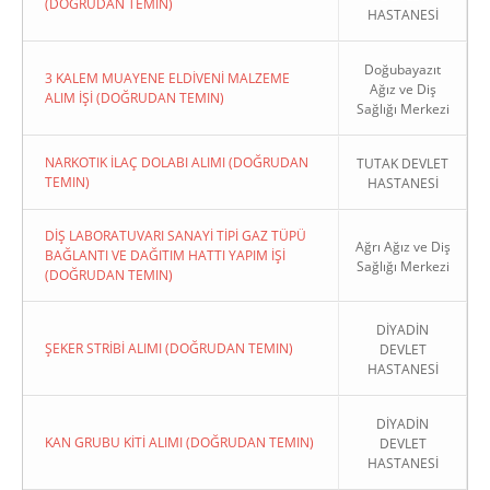
(DOĞRUDAN TEMIN)
HASTANESİ
Doğubayazıt
3 KALEM MUAYENE ELDİVENİ MALZEME
Ağız ve Diş
ALIM İŞİ (DOĞRUDAN TEMIN)
Sağlığı Merkezi
NARKOTIK İLAÇ DOLABI ALIMI (DOĞRUDAN
TUTAK DEVLET
TEMIN)
HASTANESİ
DİŞ LABORATUVARI SANAYİ TİPİ GAZ TÜPÜ
Ağrı Ağız ve Diş
BAĞLANTI VE DAĞITIM HATTI YAPIM İŞİ
Sağlığı Merkezi
(DOĞRUDAN TEMIN)
DİYADİN
ŞEKER STRİBİ ALIMI (DOĞRUDAN TEMIN)
DEVLET
HASTANESİ
DİYADİN
KAN GRUBU KİTİ ALIMI (DOĞRUDAN TEMIN)
DEVLET
HASTANESİ