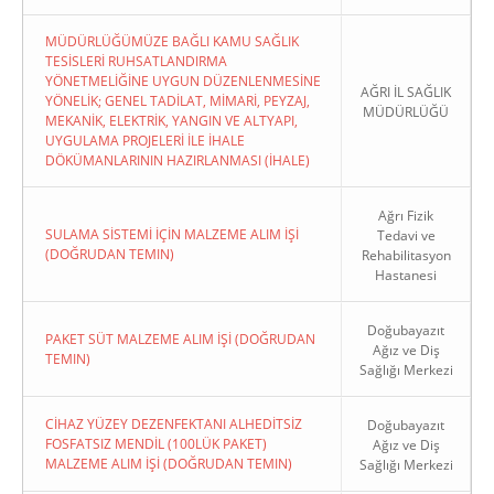
MÜDÜRLÜĞÜMÜZE BAĞLI KAMU SAĞLIK
TESİSLERİ RUHSATLANDIRMA
YÖNETMELİĞİNE UYGUN DÜZENLENMESİNE
AĞRI İL SAĞLIK
YÖNELİK; GENEL TADİLAT, MİMARİ, PEYZAJ,
MÜDÜRLÜĞÜ
MEKANİK, ELEKTRİK, YANGIN VE ALTYAPI,
UYGULAMA PROJELERİ İLE İHALE
DÖKÜMANLARININ HAZIRLANMASI (İHALE)
Ağrı Fizik
SULAMA SİSTEMİ İÇİN MALZEME ALIM İŞİ
Tedavi ve
(DOĞRUDAN TEMIN)
Rehabilitasyon
Hastanesi
Doğubayazıt
PAKET SÜT MALZEME ALIM İŞİ (DOĞRUDAN
Ağız ve Diş
TEMIN)
Sağlığı Merkezi
CİHAZ YÜZEY DEZENFEKTANI ALHEDİTSİZ
Doğubayazıt
FOSFATSIZ MENDİL (100LÜK PAKET)
Ağız ve Diş
MALZEME ALIM İŞİ (DOĞRUDAN TEMIN)
Sağlığı Merkezi