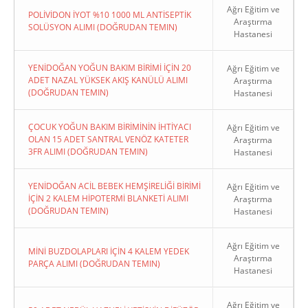
Ağrı Eğitim ve
POLİVİDON İYOT %10 1000 ML ANTİSEPTİK
Araştırma
SOLÜSYON ALIMI (DOĞRUDAN TEMIN)
Hastanesi
YENİDOĞAN YOĞUN BAKIM BİRİMİ İÇİN 20
Ağrı Eğitim ve
ADET NAZAL YÜKSEK AKIŞ KANÜLÜ ALIMI
Araştırma
(DOĞRUDAN TEMIN)
Hastanesi
ÇOCUK YOĞUN BAKIM BİRİMİNİN İHTİYACI
Ağrı Eğitim ve
OLAN 15 ADET SANTRAL VENÖZ KATETER
Araştırma
3FR ALIMI (DOĞRUDAN TEMIN)
Hastanesi
YENİDOĞAN ACİL BEBEK HEMŞİRELİĞİ BİRİMİ
Ağrı Eğitim ve
İÇİN 2 KALEM HİPOTERMİ BLANKETİ ALIMI
Araştırma
(DOĞRUDAN TEMIN)
Hastanesi
Ağrı Eğitim ve
MİNİ BUZDOLAPLARI İÇİN 4 KALEM YEDEK
Araştırma
PARÇA ALIMI (DOĞRUDAN TEMIN)
Hastanesi
Ağrı Eğitim ve