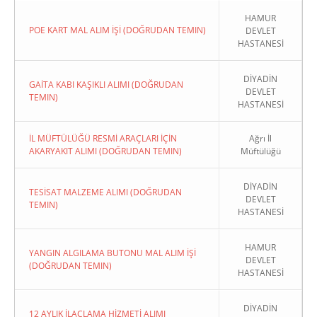
HAMUR
POE KART MAL ALIM İŞİ (DOĞRUDAN TEMIN)
DEVLET
HASTANESİ
DİYADİN
GAİTA KABI KAŞIKLI ALIMI (DOĞRUDAN
DEVLET
TEMIN)
HASTANESİ
İL MÜFTÜLÜĞÜ RESMİ ARAÇLARI İÇİN
Ağrı İl
AKARYAKIT ALIMI (DOĞRUDAN TEMIN)
Müftülüğü
DİYADİN
TESİSAT MALZEME ALIMI (DOĞRUDAN
DEVLET
TEMIN)
HASTANESİ
HAMUR
YANGIN ALGILAMA BUTONU MAL ALIM İŞİ
DEVLET
(DOĞRUDAN TEMIN)
HASTANESİ
DİYADİN
12 AYLIK İLAÇLAMA HİZMETİ ALIMI