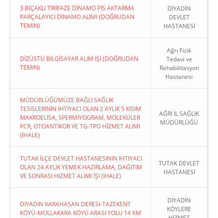
3 BIÇAKLI TİRİFAZE DİNAMO PİS AKTARMA
DİYADİN
PARÇALAYICI DİNAMO ALIMI (DOĞRUDAN
DEVLET
TEMIN)
HASTANESİ
Ağrı Fizik
DİZÜSTÜ BİLGİSAYAR ALIM İŞİ (DOĞRUDAN
Tedavi ve
TEMIN)
Rehabilitasyon
Hastanesi
MÜDÜRLÜĞÜMÜZE BAĞLI SAĞLIK
TESİSLERİNİN İHTİYACI OLAN 2 AYLIK 5 KISIM
AĞRI İL SAĞLIK
MAKROELİSA, SPERMİYOGRAM, MOLEKÜLER
MÜDÜRLÜĞÜ
PCR, OTOANTİKOR VE TG-TPO HİZMET ALIMI
(İHALE)
TUTAK İLÇE DEVLET HASTANESININ İHTIYACI
TUTAK DEVLET
OLAN 24 AYLIK YEMEK HAZIRLAMA, DAĞITIM
HASTANESİ
VE SONRASI HIZMET ALIMI İŞI (İHALE)
DİYADİN
DIYADIN KARAHASAN DERESI-TAZEKENT
KÖYLERE
KÖYÜ-MOLLAKARA KÖYÜ ARASI YOLU 14 KM
HİZMET