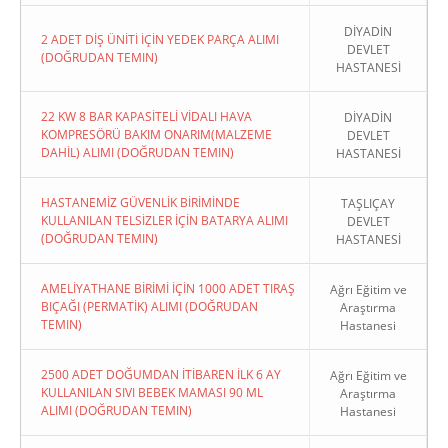
DİYADİN
2 ADET DİŞ ÜNİTİ İÇİN YEDEK PARÇA ALIMI
DEVLET
(DOĞRUDAN TEMIN)
HASTANESİ
22 KW 8 BAR KAPASİTELİ VİDALI HAVA
DİYADİN
KOMPRESÖRÜ BAKIM ONARIM(MALZEME
DEVLET
DAHİL) ALIMI (DOĞRUDAN TEMIN)
HASTANESİ
HASTANEMİZ GÜVENLİK BİRİMİNDE
TAŞLIÇAY
KULLANILAN TELSİZLER İÇİN BATARYA ALIMI
DEVLET
(DOĞRUDAN TEMIN)
HASTANESİ
AMELİYATHANE BİRİMİ İÇİN 1000 ADET TIRAŞ
Ağrı Eğitim ve
BIÇAĞI (PERMATİK) ALIMI (DOĞRUDAN
Araştırma
TEMIN)
Hastanesi
2500 ADET DOĞUMDAN İTİBAREN İLK 6 AY
Ağrı Eğitim ve
KULLANILAN SIVI BEBEK MAMASI 90 ML
Araştırma
ALIMI (DOĞRUDAN TEMIN)
Hastanesi