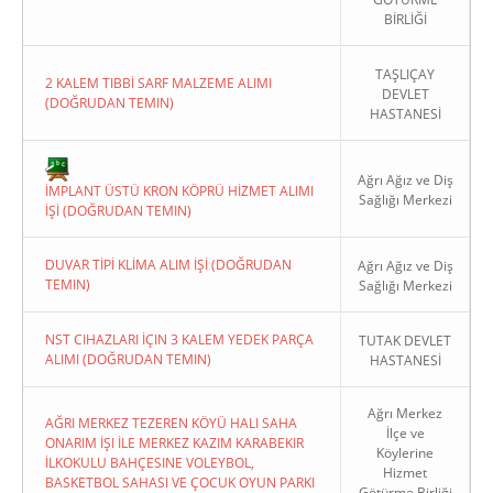
BİRLİĞİ
TAŞLIÇAY
2 KALEM TIBBİ SARF MALZEME ALIMI
DEVLET
(DOĞRUDAN TEMIN)
HASTANESİ
Copyright 2022. Ağrı Valiliği
Ağrı Ağız ve Diş
İMPLANT ÜSTÜ KRON KÖPRÜ HİZMET ALIMI
Sağlığı Merkezi
İŞİ (DOĞRUDAN TEMIN)
DUVAR TİPİ KLİMA ALIM İŞİ (DOĞRUDAN
Ağrı Ağız ve Diş
TEMIN)
Sağlığı Merkezi
NST CIHAZLARI İÇIN 3 KALEM YEDEK PARÇA
TUTAK DEVLET
ALIMI (DOĞRUDAN TEMIN)
HASTANESİ
Ağrı Merkez
AĞRI MERKEZ TEZEREN KÖYÜ HALI SAHA
İlçe ve
ONARIM İŞI İLE MERKEZ KAZIM KARABEKIR
Köylerine
İLKOKULU BAHÇESINE VOLEYBOL,
Hizmet
BASKETBOL SAHASI VE ÇOCUK OYUN PARKI
Götürme Birliği