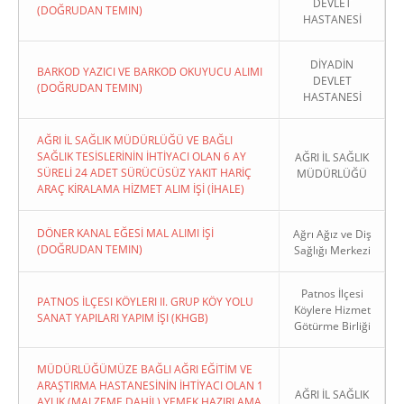
DEVLET
(DOĞRUDAN TEMIN)
HASTANESİ
DİYADİN
BARKOD YAZICI VE BARKOD OKUYUCU ALIMI
DEVLET
(DOĞRUDAN TEMIN)
HASTANESİ
AĞRI İL SAĞLIK MÜDÜRLÜĞÜ VE BAĞLI
SAĞLIK TESİSLERİNİN İHTİYACI OLAN 6 AY
AĞRI İL SAĞLIK
SÜRELİ 24 ADET SÜRÜCÜSÜZ YAKIT HARİÇ
MÜDÜRLÜĞÜ
ARAÇ KİRALAMA HİZMET ALIM İŞİ (İHALE)
DÖNER KANAL EĞESİ MAL ALIMI İŞİ
Ağrı Ağız ve Diş
(DOĞRUDAN TEMIN)
Sağlığı Merkezi
Patnos İlçesi
PATNOS İLÇESI KÖYLERI II. GRUP KÖY YOLU
Köylere Hizmet
SANAT YAPILARI YAPIM İŞI (KHGB)
Götürme Birliği
MÜDÜRLÜĞÜMÜZE BAĞLI AĞRI EĞİTİM VE
ARAŞTIRMA HASTANESİNİN İHTİYACI OLAN 1
AĞRI İL SAĞLIK
AYLIK (MALZEME DAHİL) YEMEK HAZIRLAMA