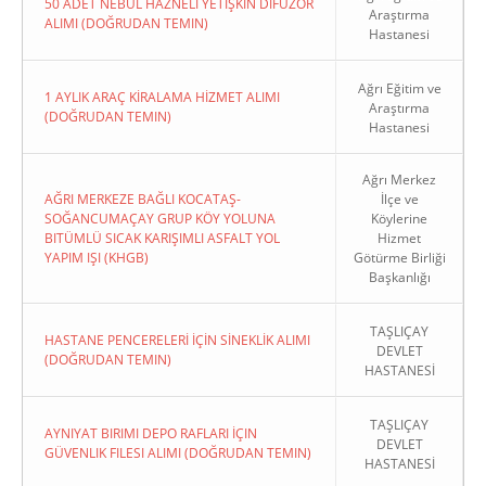
50 ADET NEBÜL HAZNELİ YETİŞKİN DİFÜZÖR
Araştırma
ALIMI (DOĞRUDAN TEMIN)
Hastanesi
Ağrı Eğitim ve
1 AYLIK ARAÇ KİRALAMA HİZMET ALIMI
Araştırma
(DOĞRUDAN TEMIN)
Hastanesi
Ağrı Merkez
AĞRI MERKEZE BAĞLI KOCATAŞ-
İlçe ve
SOĞANCUMAÇAY GRUP KÖY YOLUNA
Köylerine
BITÜMLÜ SICAK KARIŞIMLI ASFALT YOL
Hizmet
YAPIM IŞI (KHGB)
Götürme Birliği
Başkanlığı
TAŞLIÇAY
HASTANE PENCERELERİ İÇİN SİNEKLİK ALIMI
DEVLET
(DOĞRUDAN TEMIN)
HASTANESİ
TAŞLIÇAY
AYNIYAT BIRIMI DEPO RAFLARI İÇIN
DEVLET
GÜVENLIK FILESI ALIMI (DOĞRUDAN TEMIN)
HASTANESİ