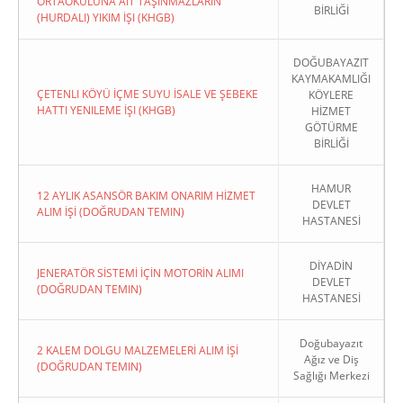
ORTAOKULUNA AIT TAŞINMAZLARIN
BİRLİĞİ
(HURDALI) YIKIM İŞI (KHGB)
DOĞUBAYAZIT
KAYMAKAMLIĞI
ÇETENLI KÖYÜ İÇME SUYU İSALE VE ŞEBEKE
KÖYLERE
HATTI YENILEME İŞI (KHGB)
HİZMET
GÖTÜRME
BİRLİĞİ
HAMUR
12 AYLIK ASANSÖR BAKIM ONARIM HİZMET
DEVLET
ALIM İŞİ (DOĞRUDAN TEMIN)
HASTANESİ
DİYADİN
JENERATÖR SİSTEMİ İÇİN MOTORİN ALIMI
DEVLET
(DOĞRUDAN TEMIN)
HASTANESİ
Doğubayazıt
2 KALEM DOLGU MALZEMELERİ ALIM İŞİ
Ağız ve Diş
(DOĞRUDAN TEMIN)
Sağlığı Merkezi