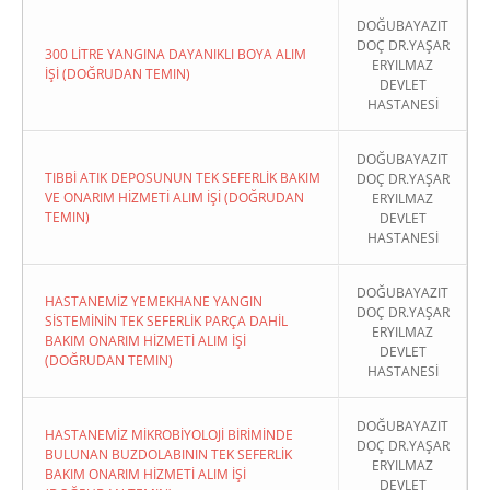
DOĞUBAYAZIT
DOÇ DR.YAŞAR
300 LİTRE YANGINA DAYANIKLI BOYA ALIM
ERYILMAZ
İŞİ (DOĞRUDAN TEMIN)
DEVLET
HASTANESİ
DOĞUBAYAZIT
TIBBİ ATIK DEPOSUNUN TEK SEFERLİK BAKIM
DOÇ DR.YAŞAR
VE ONARIM HİZMETİ ALIM İŞİ (DOĞRUDAN
ERYILMAZ
TEMIN)
DEVLET
HASTANESİ
DOĞUBAYAZIT
HASTANEMİZ YEMEKHANE YANGIN
DOÇ DR.YAŞAR
SİSTEMİNİN TEK SEFERLİK PARÇA DAHİL
ERYILMAZ
BAKIM ONARIM HİZMETİ ALIM İŞİ
DEVLET
(DOĞRUDAN TEMIN)
HASTANESİ
DOĞUBAYAZIT
HASTANEMİZ MİKROBİYOLOJİ BİRİMİNDE
DOÇ DR.YAŞAR
BULUNAN BUZDOLABININ TEK SEFERLİK
ERYILMAZ
BAKIM ONARIM HİZMETİ ALIM İŞİ
DEVLET