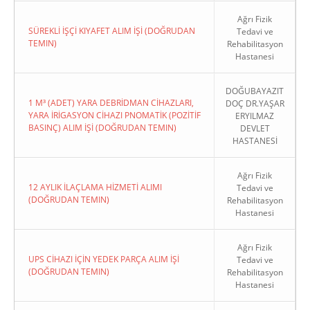
Ağrı Fizik
SÜREKLİ İŞÇİ KIYAFET ALIM İŞİ (DOĞRUDAN
Tedavi ve
TEMIN)
Rehabilitasyon
Hastanesi
DOĞUBAYAZIT
1 M³ (ADET) YARA DEBRİDMAN CİHAZLARI,
DOÇ DR.YAŞAR
YARA İRİGASYON CİHAZI PNOMATİK (POZİTİF
ERYILMAZ
BASINÇ) ALIM İŞİ (DOĞRUDAN TEMIN)
DEVLET
HASTANESİ
Ağrı Fizik
12 AYLIK İLAÇLAMA HİZMETİ ALIMI
Tedavi ve
(DOĞRUDAN TEMIN)
Rehabilitasyon
Hastanesi
Ağrı Fizik
UPS CİHAZI İÇİN YEDEK PARÇA ALIM İŞİ
Tedavi ve
(DOĞRUDAN TEMIN)
Rehabilitasyon
Hastanesi