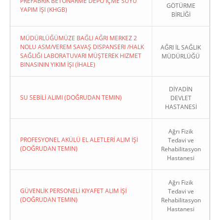
PREFABRIK BETONARME DEPO İÇME SUYU
GÖTÜRME
YAPIM İŞI (KHGB)
BİRLİĞİ
MÜDÜRLÜĞÜMÜZE BAĞLI AĞRI MERKEZ 2
NOLU ASM/VEREM SAVAŞ DISPANSERI /HALK
AĞRI İL SAĞLIK
SAĞLIĞI LABORATUVARI MÜŞTEREK HIZMET
MÜDÜRLÜĞÜ
BINASININ YIKIM İŞI (İHALE)
DİYADİN
SU SEBİLİ ALIMI (DOĞRUDAN TEMIN)
DEVLET
HASTANESİ
Ağrı Fizik
PROFESYONEL AKÜLÜ EL ALETLERİ ALIM İŞİ
Tedavi ve
(DOĞRUDAN TEMIN)
Rehabilitasyon
Hastanesi
Ağrı Fizik
GÜVENLİK PERSONELİ KIYAFET ALIM İŞİ
Tedavi ve
(DOĞRUDAN TEMIN)
Rehabilitasyon
Hastanesi