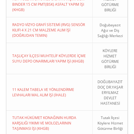
BINDER 15 CM PMT(BSK) ASFALT YAPIM İŞI
GÖTÜRME
(KHGB)
BİRLİĞİ
RADYO VİZYO GRAFİ SİSTEMİ (RVG) SENSÖR
Doğubayazıt
KILIFI 4 X 21 CM MALZEME ALIM İŞİ
Ağız ve Diş
(DOĞRUDAN TEMIN)
Sağlığı Merkezi
KÖYLERE
TAŞLIÇAY İLÇESİ MUHTELİF KÖYLERDE İÇME
HİZMET
SUYU DEPO ONARIMLARI YAPIM İŞİ (KHGB)
GÖTÜRME
BİRLİĞİ
DOĞUBAYAZIT
DOÇ DR.YAŞAR
11 KALEM TABELA VE YÖNLENDİRME
ERYILMAZ
LEVHALARI MAL ALIM İŞİ (İHALE)
DEVLET
HASTANESİ
TUTAK HÜKÜMET KONAĞININ HURDA
Tutak İlçesi
KARŞILIĞI YIKIMI VE MOLOZLARININ
Köylere Hizmet
TAŞINMASI İŞI (KHGB)
Götürme Birliği