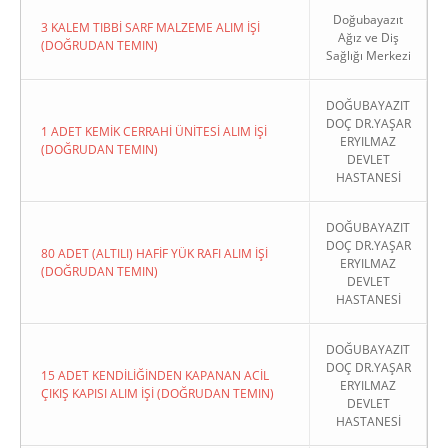
Doğubayazıt
3 KALEM TIBBİ SARF MALZEME ALIM İŞİ
Ağız ve Diş
(DOĞRUDAN TEMIN)
Sağlığı Merkezi
DOĞUBAYAZIT
DOÇ DR.YAŞAR
1 ADET KEMİK CERRAHİ ÜNİTESİ ALIM İŞİ
ERYILMAZ
(DOĞRUDAN TEMIN)
DEVLET
HASTANESİ
DOĞUBAYAZIT
DOÇ DR.YAŞAR
80 ADET (ALTILI) HAFİF YÜK RAFI ALIM İŞİ
ERYILMAZ
(DOĞRUDAN TEMIN)
DEVLET
HASTANESİ
DOĞUBAYAZIT
DOÇ DR.YAŞAR
15 ADET KENDİLİĞİNDEN KAPANAN ACİL
ERYILMAZ
ÇIKIŞ KAPISI ALIM İŞİ (DOĞRUDAN TEMIN)
DEVLET
HASTANESİ