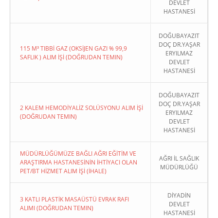
DEVLET
HASTANESİ
DOĞUBAYAZIT
DOÇ DR.YAŞAR
115 M³ TIBBİ GAZ (OKSİJEN GAZI % 99,9
ERYILMAZ
SAFLIK ) ALIM İŞİ (DOĞRUDAN TEMIN)
DEVLET
HASTANESİ
DOĞUBAYAZIT
DOÇ DR.YAŞAR
2 KALEM HEMODİYALİZ SOLÜSYONU ALIM İŞİ
ERYILMAZ
(DOĞRUDAN TEMIN)
DEVLET
HASTANESİ
MÜDÜRLÜĞÜMÜZE BAĞLI AĞRI EĞİTİM VE
AĞRI İL SAĞLIK
ARAŞTIRMA HASTANESİNİN İHTİYACI OLAN
MÜDÜRLÜĞÜ
PET/BT HİZMET ALIM İŞİ (İHALE)
DİYADİN
3 KATLI PLASTİK MASAÜSTÜ EVRAK RAFI
DEVLET
ALIMI (DOĞRUDAN TEMIN)
HASTANESİ