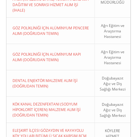
MÜDÜRLÜĞÜ
DAĞITIM VE SONRASI HİZMET ALIM İŞİ
(İHALE)
Ağrı Eğitim ve
GÖZ POLİKLİNİĞİ İÇİN ALÜMİNYUM PENCERE
Araştırma
ALIMI (DOĞRUDAN TEMIN)
Hastanesi
Ağrı Eğitim ve
GÖZ POLİKLİNİĞİ İÇİN ALÜMİNYUM KAPI
Araştırma
ALIMI (DOĞRUDAN TEMIN)
Hastanesi
Doğubayazıt
DENTAL ENJEKTÖR MALZEME ALIM İŞİ
Ağız ve Diş
(DOĞRUDAN TEMIN)
Sağlığı Merkezi
KÖK KANAL DEZENFEKTANI (SODYUM
Doğubayazıt
HİPOKLORİT İÇEREN) MALZEME ALIM İŞİ
Ağız ve Diş
(DOĞRUDAN TEMIN)
Sağlığı Merkezi
ELEŞKIRT İLÇESI GÖZAYDIN VE KAYAYOLU
KÖYLERE
KÖY YOLLARI BITÜMLÜ SICAK KARIŞIM 8CM
HİZMET