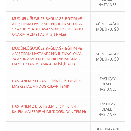
HASTANESİ
MÜDÜRLÜĞÜMÜZE BAĞLI AĞRI EĞİTİM VE
ARAŞTIRMA HASTANESİNİN İHTİYACI OLAN
AĞRI İL SAĞLIK
12 AYLIK 21 ADET ASANSÖRLER İÇİN BAKIM
MÜDÜRLÜĞÜ
ONARIM HİZMET ALIM İŞİ (İHALE)
MÜDÜRLÜĞÜMÜZE BAĞLI AĞRI EĞİTİM VE
ARAŞTIRMA HASTANESİNİN İHTİYACI OLAN
AĞRI İL SAĞLIK
24 AYLIK 2 KALEM BAKTERİ TANIMLAMA VE
MÜDÜRLÜĞÜ
MANTAR TANIMLAMA ALIM İŞİ (İHALE)
TAŞLIÇAY
HASTANEMİZ ECZANE BİRİMİ İÇİN OKSİJEN
DEVLET
MASKESİ ALIMI (DOĞRUDAN TEMIN)
HASTANESİ
TAŞLIÇAY
HASTANEMİZ BİLGİ İŞLEM BİRİMİ İÇİN 4
DEVLET
KALEM MALZEME ALIMI (DOĞRUDAN TEMIN)
HASTANESİ
DOĞUBAYAZIT