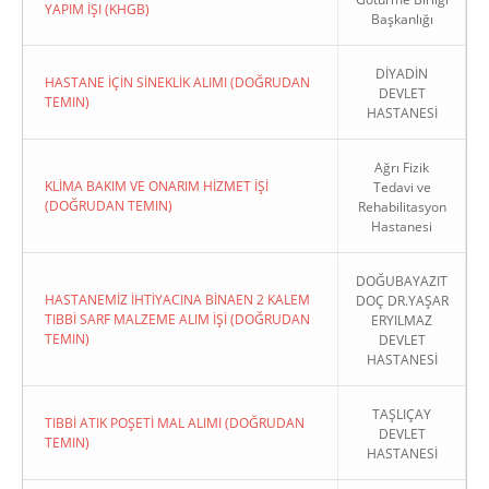
YAPIM İŞI (KHGB)
Başkanlığı
DİYADİN
HASTANE İÇİN SİNEKLİK ALIMI (DOĞRUDAN
DEVLET
TEMIN)
HASTANESİ
Ağrı Fizik
KLİMA BAKIM VE ONARIM HİZMET İŞİ
Tedavi ve
(DOĞRUDAN TEMIN)
Rehabilitasyon
Hastanesi
DOĞUBAYAZIT
HASTANEMİZ İHTİYACINA BİNAEN 2 KALEM
DOÇ DR.YAŞAR
TIBBİ SARF MALZEME ALIM İŞİ (DOĞRUDAN
ERYILMAZ
TEMIN)
DEVLET
HASTANESİ
TAŞLIÇAY
TIBBİ ATIK POŞETİ MAL ALIMI (DOĞRUDAN
DEVLET
TEMIN)
HASTANESİ