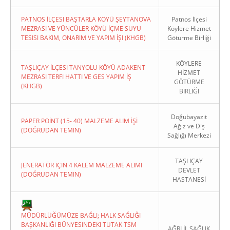
PATNOS İLÇESI BAŞTARLA KÖYÜ ŞEYTANOVA
Patnos İlçesi
MEZRASI VE YÜNCÜLER KÖYÜ İÇME SUYU
Köylere Hizmet
TESISI BAKIM, ONARIM VE YAPIM İŞI (KHGB)
Götürme Birliği
KÖYLERE
TAŞLIÇAY İLÇESI TANYOLU KÖYÜ ADAKENT
HİZMET
MEZRASI TERFI HATTI VE GES YAPIM İŞ
GÖTÜRME
(KHGB)
BİRLİĞİ
Doğubayazıt
PAPER POİNT (15- 40) MALZEME ALIM İŞİ
Ağız ve Diş
(DOĞRUDAN TEMIN)
Sağlığı Merkezi
TAŞLIÇAY
JENERATÖR İÇİN 4 KALEM MALZEME ALIMI
DEVLET
(DOĞRUDAN TEMIN)
HASTANESİ
MÜDÜRLÜĞÜMÜZE BAĞLI; HALK SAĞLIĞI
BAŞKANLIĞI BÜNYESINDEKI TUTAK TSM
AĞRI İL SAĞLIK