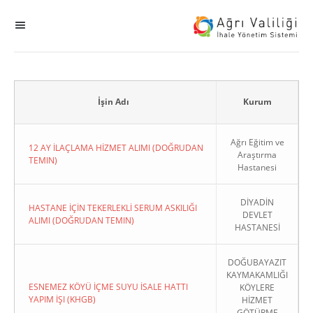
MENÜ
Ana Sayfa
ihale
İşin Adı
Kurum
Dogrudan Temin
Ağrı Eğitim ve
12 AY İLAÇLAMA HİZMET ALIMI (DOĞRUDAN
Araştırma
TEMIN)
Hastanesi
Sodes
DİYADİN
KHGB
HASTANE İÇİN TEKERLEKLİ SERUM ASKILIĞI
DEVLET
ALIMI (DOĞRUDAN TEMIN)
HASTANESİ
Okul
DOĞUBAYAZIT
KAYMAKAMLIĞI
Sonuçlanan Kayıtlar
ESNEMEZ KÖYÜ İÇME SUYU İSALE HATTI
KÖYLERE
YAPIM İŞI (KHGB)
HİZMET
Kapat
GÖTÜRME