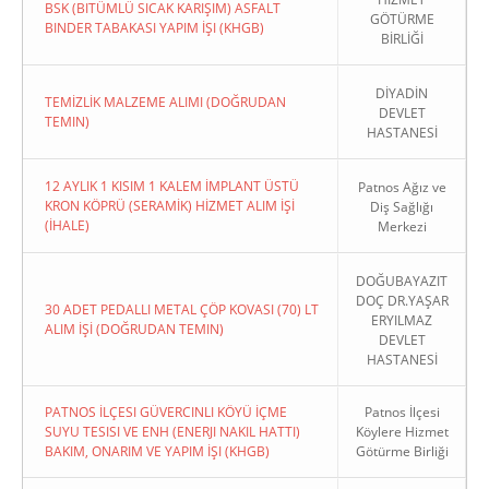
BSK (BITÜMLÜ SICAK KARIŞIM) ASFALT
GÖTÜRME
BINDER TABAKASI YAPIM İŞI (KHGB)
BİRLİĞİ
DİYADİN
TEMİZLİK MALZEME ALIMI (DOĞRUDAN
DEVLET
TEMIN)
HASTANESİ
12 AYLIK 1 KISIM 1 KALEM İMPLANT ÜSTÜ
Patnos Ağız ve
KRON KÖPRÜ (SERAMİK) HİZMET ALIM İŞİ
Diş Sağlığı
(İHALE)
Merkezi
DOĞUBAYAZIT
DOÇ DR.YAŞAR
30 ADET PEDALLI METAL ÇÖP KOVASI (70) LT
ERYILMAZ
ALIM İŞİ (DOĞRUDAN TEMIN)
DEVLET
HASTANESİ
PATNOS İLÇESI GÜVERCINLI KÖYÜ İÇME
Patnos İlçesi
SUYU TESISI VE ENH (ENERJI NAKIL HATTI)
Köylere Hizmet
BAKIM, ONARIM VE YAPIM İŞI (KHGB)
Götürme Birliği