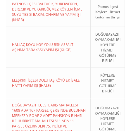
PATNOS İLÇESI BALTACIK, YÜREKVEREN,
Patnos İlçesi
DERECIK VE YUKARIGÖÇMEZ KÖYLERI İÇME
Köylere Hizmet
SUYU TESISI BAKIM, ONARIM VE YAPIM İŞI
Götürme Birliği
(KHGB)
DOĞUBAYAZIT
KAYMAKAMLIĞI
HALLAÇ KÖYÜ KÖY YOLU BSK ASFALT
KÖYLERE
AŞINMA TABAKASI YAPIM İŞI (KHGB)
HİZMET
GÖTÜRME
BİRLİĞİ
KÖYLERE
ELEŞKIRT İLÇESI DOLUTAŞ KÖYÜ EK İSALE
HİZMET
HATTI YAPIM İŞI (İHALE)
GÖTÜRME
BİRLİĞİ
DOĞUBAYAZIT İLÇESI BARIŞ MAHALLESI
DOĞUBAYAZIT
1608 ADA 167 PARSEL İÇERISINDE BULUNAN
KAYMAKAMLIĞI
MERKEZ YİBO VE 2 ADET PANSIYON BINASI
KÖYLERE
İLE HÜRRIYET MAHALLESI 611 ADA 11
HİZMET
PARSEL ÜZERINDEKI 75. YIL İLK VE
GÖTÜRME