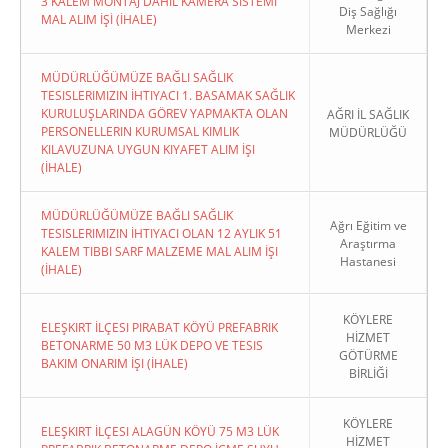
3 KALEM MONTAJ DAHİL KAMERA SİSTEMİ
Diş Sağlığı
MAL ALIM İŞİ (İHALE)
Merkezi
MÜDÜRLÜĞÜMÜZE BAĞLI SAĞLIK
TESISLERIMIZIN İHTIYACI 1. BASAMAK SAĞLIK
KURULUŞLARINDA GÖREV YAPMAKTA OLAN
AĞRI İL SAĞLIK
PERSONELLERIN KURUMSAL KIMLIK
MÜDÜRLÜĞÜ
KILAVUZUNA UYGUN KIYAFET ALIM İŞI
(İHALE)
MÜDÜRLÜĞÜMÜZE BAĞLI SAĞLIK
Ağrı Eğitim ve
TESISLERIMIZIN İHTIYACI OLAN 12 AYLIK 51
Araştırma
KALEM TIBBI SARF MALZEME MAL ALIM İŞI
Hastanesi
(İHALE)
KÖYLERE
ELEŞKIRT İLÇESI PIRABAT KÖYÜ PREFABRIK
HİZMET
BETONARME 50 M3 LÜK DEPO VE TESIS
GÖTÜRME
BAKIM ONARIM İŞI (İHALE)
BİRLİĞİ
KÖYLERE
ELEŞKIRT İLÇESI ALAGÜN KÖYÜ 75 M3 LÜK
HİZMET