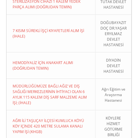
STERİLİZASYON CİHAZI 1 KALEM YEDEK
TUTAK DEVLET
PARÇA ALIMI (DOĞRUDAN TEMIN)
HASTANESİ
DOĞUBAYAZIT
DOÇ DR.YAŞAR
7 KISIM SÜREKLİ İŞÇİ KIYAFETLERİ ALIM İŞİ
ERYILMAZ
(İHALE)
DEVLET
HASTANESİ
DİYADİN
HEMODİYALİZ İÇİN ANAKART ALIMI
DEVLET
(DOĞRUDAN TEMIN)
HASTANESİ
MÜDÜRLÜĞÜMÜZE BAĞLI AĞIZ VE DİŞ
Ağrı Eğitim ve
SAĞLIĞI MERKEZLERİNİN İHTİYACI OLAN 6
Araştırma
AYLIK 115 KALEM DİŞ SARF MALZEME ALIM
Hastanesi
İŞİ; (İHALE)
KÖYLERE
AĞRI İLİ TAŞLIÇAY İLÇESİ KUMLUCA KÖYÜ
HİZMET
KÖY İÇİNDE 420 METRE SULAMA KANALI
GÖTÜRME
YAPIM İŞİ (KHGB)
BİRLİĞİ