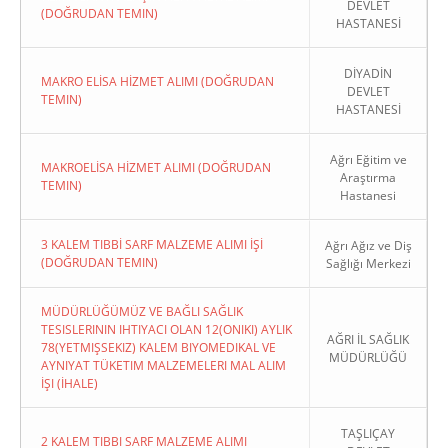
DEVLET
(DOĞRUDAN TEMIN)
HASTANESİ
DİYADİN
MAKRO ELİSA HİZMET ALIMI (DOĞRUDAN
DEVLET
TEMIN)
HASTANESİ
Ağrı Eğitim ve
MAKROELİSA HİZMET ALIMI (DOĞRUDAN
Araştırma
TEMIN)
Hastanesi
3 KALEM TIBBİ SARF MALZEME ALIMI İŞİ
Ağrı Ağız ve Diş
(DOĞRUDAN TEMIN)
Sağlığı Merkezi
MÜDÜRLÜĞÜMÜZ VE BAĞLI SAĞLIK
TESISLERININ IHTIYACI OLAN 12(ONIKI) AYLIK
AĞRI İL SAĞLIK
78(YETMIŞSEKIZ) KALEM BIYOMEDIKAL VE
MÜDÜRLÜĞÜ
AYNIYAT TÜKETIM MALZEMELERI MAL ALIM
İŞI (İHALE)
TAŞLIÇAY
2 KALEM TIBBI SARF MALZEME ALIMI