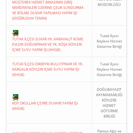
MÜŞTEREK HIZMET BINASININ GIRIŞ
MÜDÜRLÜĞÜ
MERDIVENLERI ÜZERINE ÇELIK SUNDURMA
VE BÖLME DUVAR YAPILMASI YAPIM IŞI
(DOĞRUDAN TEMIN)
Tutak İlçesi
TUTAK İLÇESI SUVAR-YK. KARAHALIT KÜME
Köylere Hizmet
EVLERI-SOĞUKPINAR VE YK. KÖŞK KÖYLERI
Götürme Birliği
İÇME SUYU YAPIM İŞI (KHGB)
TUTAK İLÇESI DIKBIYIK-BULUTPINAR VE YK.
Tutak İlçesi
KARGALIK KÖYLERI İÇME SUYU YAPIM İŞI
Köylere Hizmet
(KHGB)
Götürme Birliği
DOĞUBAYAZIT
KAYMAKAMLIĞI
KÖYLERE
KÖY OKULLARI ÇEVRE DUVARI YAPIM İŞI
HİZMET
(KHGB)
GÖTÜRME
BİRLİĞİ
Patnos Ağız ve