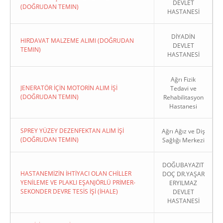
DEVLET
(DOĞRUDAN TEMIN)
HASTANESİ
DİYADİN
HIRDAVAT MALZEME ALIMI (DOĞRUDAN
DEVLET
TEMIN)
HASTANESİ
Ağrı Fizik
JENERATÖR İÇİN MOTORİN ALIM İŞİ
Tedavi ve
(DOĞRUDAN TEMIN)
Rehabilitasyon
Hastanesi
SPREY YÜZEY DEZENFEKTAN ALIM İŞİ
Ağrı Ağız ve Diş
(DOĞRUDAN TEMIN)
Sağlığı Merkezi
DOĞUBAYAZIT
HASTANEMİZİN İHTİYACI OLAN CHİLLER
DOÇ DR.YAŞAR
YENİLEME VE PLAKLI EŞANJÖRLÜ PRİMER-
ERYILMAZ
SEKONDER DEVRE TESİS İŞİ (İHALE)
DEVLET
HASTANESİ