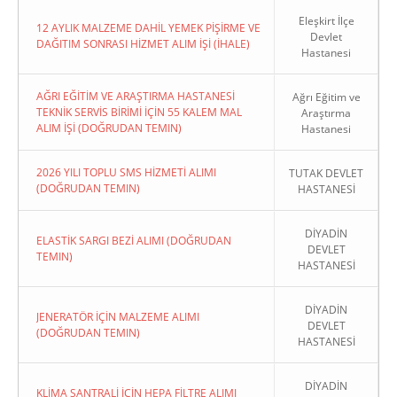
Eleşkirt İlçe
12 AYLIK MALZEME DAHİL YEMEK PİŞİRME VE
Devlet
DAĞITIM SONRASI HİZMET ALIM İŞİ (İHALE)
Hastanesi
AĞRI EĞİTİM VE ARAŞTIRMA HASTANESİ
Ağrı Eğitim ve
TEKNİK SERVİS BİRİMİ İÇİN 55 KALEM MAL
Araştırma
ALIM İŞİ (DOĞRUDAN TEMIN)
Hastanesi
2026 YILI TOPLU SMS HİZMETİ ALIMI
TUTAK DEVLET
(DOĞRUDAN TEMIN)
HASTANESİ
DİYADİN
ELASTİK SARGI BEZİ ALIMI (DOĞRUDAN
DEVLET
TEMIN)
HASTANESİ
DİYADİN
JENERATÖR İÇİN MALZEME ALIMI
DEVLET
(DOĞRUDAN TEMIN)
HASTANESİ
DİYADİN
KLİMA SANTRALİ İÇİN HEPA FİLTRE ALIMI